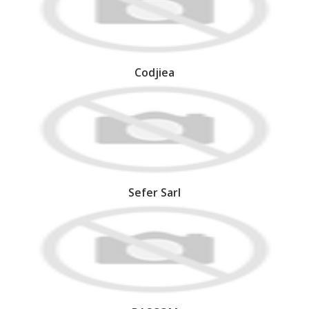
Codjiea
Sefer Sarl