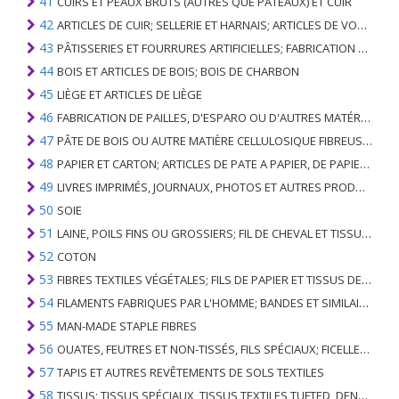
41
CUIRS ET PEAUX BRUTS (AUTRES QUE PÂTEAUX) ET CUIR
42
ARTICLES DE CUIR; SELLERIE ET ​​HARNAIS; ARTICLES DE VOYAGE, SACS À MAIN ET RÉCIPIENTS ANALOGUES; ARTICLES DE GUT ANIMAL (AUTRE QUE GUT DE SOIE-VERT)
43
PÂTISSERIES ET FOURRURES ARTIFICIELLES; FABRICATION DE CELLES-CI
44
BOIS ET ARTICLES DE BOIS; BOIS DE CHARBON
45
LIÈGE ET ARTICLES DE LIÈGE
46
FABRICATION DE PAILLES, D'ESPARO OU D'AUTRES MATÉRIAUX DE COULÉE; BASKETWARE ET WICKERWORK
47
PÂTE DE BOIS OU AUTRE MATIÈRE CELLULOSIQUE FIBREUSE; PAPIER OU CARTON RÉCUPÉRÉ (DÉCHETS ET DÉCHETS)
48
PAPIER ET CARTON; ARTICLES DE PATE A PAPIER, DE PAPIER OU DE CARTON
49
LIVRES IMPRIMÉS, JOURNAUX, PHOTOS ET AUTRES PRODUITS DE L'INDUSTRIE DE L'IMPRIMERIE; MANUSCRITS, TYPESCRIPTS ET PLANS
50
SOIE
51
LAINE, POILS FINS OU GROSSIERS; FIL DE CHEVAL ET TISSU TISSÉ
52
COTON
53
FIBRES TEXTILES VÉGÉTALES; FILS DE PAPIER ET TISSUS DE FILS DE PAPIER
54
FILAMENTS FABRIQUES PAR L'HOMME; BANDES ET SIMILAIRES DE MATIERES TEXTILES SYNTHETIQUES
55
MAN-MADE STAPLE FIBRES
56
OUATES, FEUTRES ET NON-TISSÉS, FILS SPÉCIAUX; FICELLES, CORDES, CORDES, CÂBLES ET ARTICLES ASSOCIÉS
57
TAPIS ET AUTRES REVÊTEMENTS DE SOLS TEXTILES
58
TISSUS; TISSUS SPÉCIAUX, TISSUS TEXTILES TUFTED, DENTELLE, TAPISSERIES, GARNITURES, BRODERIES