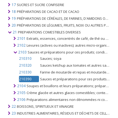
17
SUCRES ET SUCRE CONFISERIE
18
PRÉPARATIONS DE CACAO ET DE CACAO
19
PRÉPARATIONS DE CÉRÉALES, DE FARINES, D'AMIDONS OU DE LAIT; PRODUITS DE PATISSERIE
20
PRÉPARATIONS DE LÉGUMES, FRUITS, NOIX OU AUTRES PARTIES DE PLANTES
21
PREPARATIONS COMESTIBLES DIVERSES
2101
Extraits, essences, concentrés de café, de thé ou de maté; préparations à base de ces produits ou à base de café, de thé ou de maté; chicorée torréfiée et autres succédanés torréfiés du café et leurs extraits, essences et concentrés
2102
Levures (actives ou inactives); autres micro-organismes monocellulaires morts (à l'exclusion des vaccins du n ° 3002); poudres à lever préparées
2103
Sauces et préparations pour ces produits; condiments et assaisonnements mélangés, farine et moutarde de moutarde et moutarde préparée
210310
Sauces; soya
210320
Sauces ketchup aux tomates et autres sauces tomates
210330
Farine de moutarde et repas et moutarde préparée
210390
Sauces et préparations pour ces produits; condiments mélangés et assaisonnements mixtes
2104
Soupes et bouillons et leurs préparations; préparations alimentaires composites homogénéisées
2105
Crème glacée et autres glaces comestibles; contenant ou non du cacao
2106
Préparations alimentaires non dénommées ni comprises ailleurs
22
BOISSONS, SPIRITUEUX ET VINAIGRE
23
INDUSTRIES ALIMENTAIRES, RÉSIDUS ET DÉCHETS DE CELLES-CI; FOURRAGE ANIMAL PRÉPARÉ