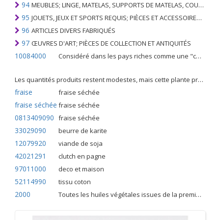
94
MEUBLES; LINGE, MATELAS, SUPPORTS DE MATELAS, COUSSINS ET AMEUBLEMENT SIMILAIRE FARCI; LAMPES ET RACCORDS D'ÉCLAIRAGE, N.E.C .; SIGNES LUMINEUSES, PLAQUES DE NOMS LUMINEUSES ET SIMILAIRES; BÂTIMENTS PRÉFABRIQUÉS
95
JOUETS, JEUX ET SPORTS REQUIS; PIÈCES ET ACCESSOIRES DE CELLES-CI
96
ARTICLES DIVERS FABRIQUÉS
97
ŒUVRES D'ART; PIÈCES DE COLLECTION ET ANTIQUITÉS
10084000
Considéré dans les pays riches comme une "céréale mineure", le fonio blanc est une graminée de la famille des poaceae cultivée pour ses graines dans certaines régions d'Afrique.
Les quantités produits restent modestes, mais cette plante présente malgré tout de nombreuses qualités. Elle est utilisé dans l'alimentation humaine et entre dans la préparation de nombreuses recettes traditionnelles africaines comme le couscous, la bouillie, les boulettes, les beignets et même le pain.
fraise
fraise séchée
fraise séchée
fraise séchée
0813409090
fraise séchée
33029090
beurre de karite
12079920
viande de soja
42021291
clutch en pagne
97011000
deco et maison
52114990
tissu coton
2000
Toutes les huiles végétales issues de la première pression à froid