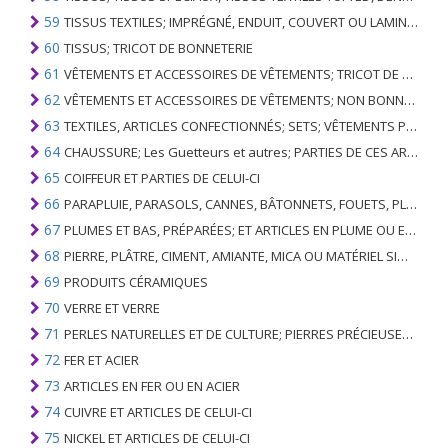
59
TISSUS TEXTILES; IMPRÉGNÉ, ENDUIT, COUVERT OU LAMINÉ; ARTICLES TEXTILES D'UN TYPE ADAPTÉ À L'USAGE INDUSTRIEL
60
TISSUS; TRICOT DE BONNETERIE
61
VÊTEMENTS ET ACCESSOIRES DE VÊTEMENTS; TRICOT DE BONNETERIE
62
VÊTEMENTS ET ACCESSOIRES DE VÊTEMENTS; NON BONNETERIE
63
TEXTILES, ARTICLES CONFECTIONNÉS; SETS; VÊTEMENTS PORTÉS ET ARTICLES TEXTILES USÉS; RAGS
64
CHAUSSURE; Les Guetteurs et autres; PARTIES DE CES ARTICLES
65
COIFFEUR ET PARTIES DE CELUI-CI
66
PARAPLUIE, PARASOLS, CANNES, BÂTONNETS, FOUETS, PLANTES DE CONDUITE; ET LEURS PARTIES
67
PLUMES ET BAS, PRÉPARÉES; ET ARTICLES EN PLUME OU EN BAS; FLEURS ARTIFICIELLES; ARTICLES DE CHEVEUX HUMAINS
68
PIERRE, PLÂTRE, CIMENT, AMIANTE, MICA OU MATÉRIEL SIMILAIRE; ARTICLES DE CELUI-CI
69
PRODUITS CÉRAMIQUES
70
VERRE ET VERRE
71
PERLES NATURELLES ET DE CULTURE; PIERRES PRÉCIEUSES, SEMI-PRÉCIEUSES; MÉTAUX PRÉCIEUX, PLAQUÉS OU DOUBLÉS DE MÉTAUX PRÉCIEUX ET OUVRAGES EN CES MATIÈRES; IMITATION BIJOUTERIE; PIÈCE DE MONNAIE
72
FER ET ACIER
73
ARTICLES EN FER OU EN ACIER
74
CUIVRE ET ARTICLES DE CELUI-CI
75
NICKEL ET ARTICLES DE CELUI-CI