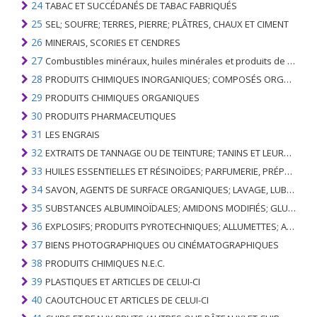
24
TABAC ET SUCCÉDANÉS DE TABAC FABRIQUÉS
25
SEL; SOUFRE; TERRES, PIERRE; PLÂTRES, CHAUX ET CIMENT
26
MINERAIS, SCORIES ET CENDRES
27
Combustibles minéraux, huiles minérales et produits de leur distillation; SUBSTANCES BITUMINEUSES; CIRES MINÉRALES
28
PRODUITS CHIMIQUES INORGANIQUES; COMPOSÉS ORGANIQUES ET INORGANIQUES DE MÉTAUX PRÉCIEUX; DE MÉTAUX DES TERRES RARES, D'ÉLÉMENTS RADIOACTIFS ET D'ISOTOPES
29
PRODUITS CHIMIQUES ORGANIQUES
30
PRODUITS PHARMACEUTIQUES
31
LES ENGRAIS
32
EXTRAITS DE TANNAGE OU DE TEINTURE; TANINS ET LEURS DERIVES; COLORANTS, PIGMENTS ET AUTRES MATIERES COLORANTES; PEINTURES, VERNIS; MASTIC, AUTRES MASTIQUES; ENCRES
33
HUILES ESSENTIELLES ET RÉSINOÏDES; PARFUMERIE, PRÉPARATIONS COSMÉTIQUES OU DE TOILETTE
34
SAVON, AGENTS DE SURFACE ORGANIQUES; LAVAGE, LUBRIFICATION, POLISSAGE OU PRÉPARATION À L'ÉPURATION; CIRES ARTIFICIELLES OU PRÉPARÉES, BOUGIES ET ARTICLES SIMILAIRES, PÂTES À MODÉLISER, CIRES DENTAIRES ET PRÉPARATIONS DENTAIRES À BASE DE PLÂTRE
35
SUBSTANCES ALBUMINOÏDALES; AMIDONS MODIFIÉS; GLUES; ENZYMES
36
EXPLOSIFS; PRODUITS PYROTECHNIQUES; ALLUMETTES; ALLIAGES PYROPHORIQUES; CERTAINES PRÉPARATIONS COMBUSTIBLES
37
BIENS PHOTOGRAPHIQUES OU CINÉMATOGRAPHIQUES
38
PRODUITS CHIMIQUES N.E.C.
39
PLASTIQUES ET ARTICLES DE CELUI-CI
40
CAOUTCHOUC ET ARTICLES DE CELUI-CI