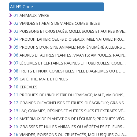
All HS Code
01
ANIMAUX; VIVRE
02
VIANDES ET ABATS DE VIANDE COMESTIBLES
03
POISSONS ET CRUSTACÉS, MOLLUSQUES ET AUTRES INVERTÉBRÉS AQUATIQUES
04
PRODUIT LAITIER; OEUFS D'OISEAUX; MIEL NATUREL; PRODUITS COMESTIBLES D'ORIGINE ANIMALE, NON ÉNUMÉRÉS AILLEURS OU INCLUS
05
PRODUITS D'ORIGINE ANIMALE; NON ÉNUMÉRÉ AILLEURS OU INCLUS
06
ARBRES ET AUTRES PLANTES, VIVANTS; AMPOULES, RACINES ET ANALOGUES; FLEURS COUPEES ET FEUILLAGE ORNEMENTAL
07
LÉGUMES ET CERTAINES RACINES ET TUBERCULES; COMESTIBLE
08
FRUITS ET NOIX, COMESTIBLES; PEEL D'AGRUMES OU DE MELONS
09
CAFÉ, THÉ, MATE ET ÉPICES
10
CÉRÉALES
11
PRODUITS DE L'INDUSTRIE DU FRAISAGE; MALT, AMIDONS, INULINE, GLUTEN DE BLÉ
12
GRAINES OLEAGINEUSES ET FRUITS OLÉAGINEUX; GRAINS DIVERS, GRAINES ET FRUITS, PLANTES INDUSTRIELLES OU MÉDICINALES; PAILLE ET FOURRAGE
13
LAC; GOMMES, RÉSINES ET AUTRES SUCS ET EXTRAITS VÉGÉTAUX
14
MATÉRIAUX DE PLANTATION DE LÉGUMES; PRODUITS VÉGÉTAUX NON DÉNOMMÉS NI COMPRIS AILLEURS
15
GRAISSES ET HUILES ANIMALES OU VÉGÉTALES ET LEURS PRODUITS DE CLIVAGE; GRAISSES ANIMALES PRÉPARÉES; CIRES ANIMALES OU VÉGÉTALES
16
VIANDES, POISSONS OU CRUSTACÉS, MOLLUSQUES OU AUTRES INVERTÉBRÉS AQUATIQUES; PRÉPARATIONS DE CELLES-CI