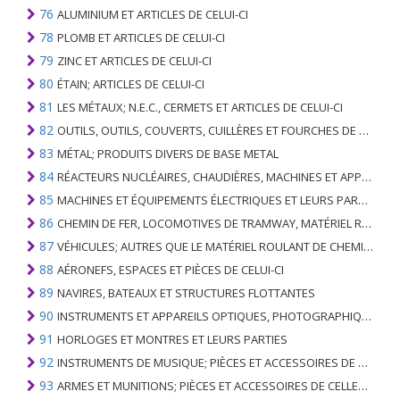
76
ALUMINIUM ET ARTICLES DE CELUI-CI
78
PLOMB ET ARTICLES DE CELUI-CI
79
ZINC ET ARTICLES DE CELUI-CI
80
ÉTAIN; ARTICLES DE CELUI-CI
81
LES MÉTAUX; N.E.C., CERMETS ET ARTICLES DE CELUI-CI
82
OUTILS, OUTILS, COUVERTS, CUILLÈRES ET FOURCHES DE MÉTAUX DE BASE; PARTIES DE CELLES-CI, EN METAL DE BASE
83
MÉTAL; PRODUITS DIVERS DE BASE METAL
84
RÉACTEURS NUCLÉAIRES, CHAUDIÈRES, MACHINES ET APPAREILS MÉCANIQUES; PARTIES DE CELLES-CI
85
MACHINES ET ÉQUIPEMENTS ÉLECTRIQUES ET LEURS PARTIES; ENREGISTREURS ET REPRODUCTEURS SONORES; APPAREILS D'ENREGISTREMENT OU DE REPRODUCTION DES IMAGES ET DU SON EN TÉLÉVISION, PIÈCES ET ACCESSOIRES DE TELS ARTICLES
86
CHEMIN DE FER, LOCOMOTIVES DE TRAMWAY, MATÉRIEL ROULANT ET LEURS PARTIES; RACCORDS DE CHEMIN DE FER OU DE TRAMWAY ET RACCORDS ET PIÈCES DE CELLES-CI; ÉQUIPEMENT DE SIGNALISATION DE TRAFIC MÉCANIQUE (Y COMPRIS ÉLECTRO-MÉCANIQUE) DE TOUS TYPES
87
VÉHICULES; AUTRES QUE LE MATÉRIEL ROULANT DE CHEMIN DE FER OU DE TRAMWAY, ET LEURS PIÈCES ET ACCESSOIRES
88
AÉRONEFS, ESPACES ET PIÈCES DE CELUI-CI
89
NAVIRES, BATEAUX ET STRUCTURES FLOTTANTES
90
INSTRUMENTS ET APPAREILS OPTIQUES, PHOTOGRAPHIQUES, CINÉMATOGRAPHIQUES, DE MESURE, DE CONTRÔLE, DE MÉDECINE OU DE CHIRURGIE; PIÈCES ET ACCESSOIRES
91
HORLOGES ET MONTRES ET LEURS PARTIES
92
INSTRUMENTS DE MUSIQUE; PIÈCES ET ACCESSOIRES DE TELS ARTICLES
93
ARMES ET MUNITIONS; PIÈCES ET ACCESSOIRES DE CELLES-CI