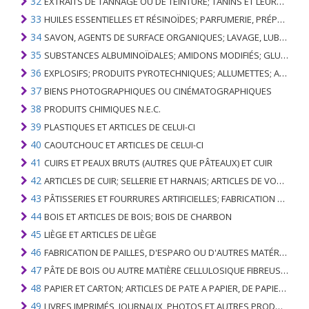
32
EXTRAITS DE TANNAGE OU DE TEINTURE; TANINS ET LEURS DERIVES; COLORANTS, PIGMENTS ET AUTRES MATIERES COLORANTES; PEINTURES, VERNIS; MASTIC, AUTRES MASTIQUES; ENCRES
33
HUILES ESSENTIELLES ET RÉSINOÏDES; PARFUMERIE, PRÉPARATIONS COSMÉTIQUES OU DE TOILETTE
34
SAVON, AGENTS DE SURFACE ORGANIQUES; LAVAGE, LUBRIFICATION, POLISSAGE OU PRÉPARATION À L'ÉPURATION; CIRES ARTIFICIELLES OU PRÉPARÉES, BOUGIES ET ARTICLES SIMILAIRES, PÂTES À MODÉLISER, CIRES DENTAIRES ET PRÉPARATIONS DENTAIRES À BASE DE PLÂTRE
35
SUBSTANCES ALBUMINOÏDALES; AMIDONS MODIFIÉS; GLUES; ENZYMES
36
EXPLOSIFS; PRODUITS PYROTECHNIQUES; ALLUMETTES; ALLIAGES PYROPHORIQUES; CERTAINES PRÉPARATIONS COMBUSTIBLES
37
BIENS PHOTOGRAPHIQUES OU CINÉMATOGRAPHIQUES
38
PRODUITS CHIMIQUES N.E.C.
39
PLASTIQUES ET ARTICLES DE CELUI-CI
40
CAOUTCHOUC ET ARTICLES DE CELUI-CI
41
CUIRS ET PEAUX BRUTS (AUTRES QUE PÂTEAUX) ET CUIR
42
ARTICLES DE CUIR; SELLERIE ET ​​HARNAIS; ARTICLES DE VOYAGE, SACS À MAIN ET RÉCIPIENTS ANALOGUES; ARTICLES DE GUT ANIMAL (AUTRE QUE GUT DE SOIE-VERT)
43
PÂTISSERIES ET FOURRURES ARTIFICIELLES; FABRICATION DE CELLES-CI
44
BOIS ET ARTICLES DE BOIS; BOIS DE CHARBON
45
LIÈGE ET ARTICLES DE LIÈGE
46
FABRICATION DE PAILLES, D'ESPARO OU D'AUTRES MATÉRIAUX DE COULÉE; BASKETWARE ET WICKERWORK
47
PÂTE DE BOIS OU AUTRE MATIÈRE CELLULOSIQUE FIBREUSE; PAPIER OU CARTON RÉCUPÉRÉ (DÉCHETS ET DÉCHETS)
48
PAPIER ET CARTON; ARTICLES DE PATE A PAPIER, DE PAPIER OU DE CARTON
49
LIVRES IMPRIMÉS, JOURNAUX, PHOTOS ET AUTRES PRODUITS DE L'INDUSTRIE DE L'IMPRIMERIE; MANUSCRITS, TYPESCRIPTS ET PLANS