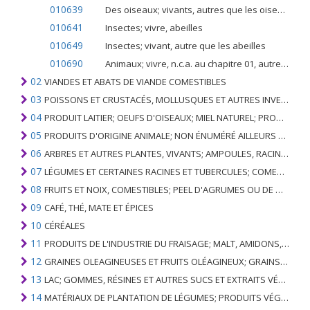
010639
Des oiseaux; vivants, autres que les oiseaux de proie, les Psittaciformes, les autruches et les émeus (Dromaius novaehollandiae)
010641
Insectes; vivre, abeilles
010649
Insectes; vivant, autre que les abeilles
010690
Animaux; vivre, n.c.a. au chapitre 01, autres que les mammifères, les reptiles, les oiseaux et les insectes
02
VIANDES ET ABATS DE VIANDE COMESTIBLES
03
POISSONS ET CRUSTACÉS, MOLLUSQUES ET AUTRES INVERTÉBRÉS AQUATIQUES
04
PRODUIT LAITIER; OEUFS D'OISEAUX; MIEL NATUREL; PRODUITS COMESTIBLES D'ORIGINE ANIMALE, NON ÉNUMÉRÉS AILLEURS OU INCLUS
05
PRODUITS D'ORIGINE ANIMALE; NON ÉNUMÉRÉ AILLEURS OU INCLUS
06
ARBRES ET AUTRES PLANTES, VIVANTS; AMPOULES, RACINES ET ANALOGUES; FLEURS COUPEES ET FEUILLAGE ORNEMENTAL
07
LÉGUMES ET CERTAINES RACINES ET TUBERCULES; COMESTIBLE
08
FRUITS ET NOIX, COMESTIBLES; PEEL D'AGRUMES OU DE MELONS
09
CAFÉ, THÉ, MATE ET ÉPICES
10
CÉRÉALES
11
PRODUITS DE L'INDUSTRIE DU FRAISAGE; MALT, AMIDONS, INULINE, GLUTEN DE BLÉ
12
GRAINES OLEAGINEUSES ET FRUITS OLÉAGINEUX; GRAINS DIVERS, GRAINES ET FRUITS, PLANTES INDUSTRIELLES OU MÉDICINALES; PAILLE ET FOURRAGE
13
LAC; GOMMES, RÉSINES ET AUTRES SUCS ET EXTRAITS VÉGÉTAUX
14
MATÉRIAUX DE PLANTATION DE LÉGUMES; PRODUITS VÉGÉTAUX NON DÉNOMMÉS NI COMPRIS AILLEURS