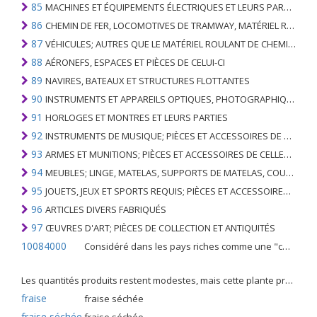
85
MACHINES ET ÉQUIPEMENTS ÉLECTRIQUES ET LEURS PARTIES; ENREGISTREURS ET REPRODUCTEURS SONORES; APPAREILS D'ENREGISTREMENT OU DE REPRODUCTION DES IMAGES ET DU SON EN TÉLÉVISION, PIÈCES ET ACCESSOIRES DE TELS ARTICLES
86
CHEMIN DE FER, LOCOMOTIVES DE TRAMWAY, MATÉRIEL ROULANT ET LEURS PARTIES; RACCORDS DE CHEMIN DE FER OU DE TRAMWAY ET RACCORDS ET PIÈCES DE CELLES-CI; ÉQUIPEMENT DE SIGNALISATION DE TRAFIC MÉCANIQUE (Y COMPRIS ÉLECTRO-MÉCANIQUE) DE TOUS TYPES
87
VÉHICULES; AUTRES QUE LE MATÉRIEL ROULANT DE CHEMIN DE FER OU DE TRAMWAY, ET LEURS PIÈCES ET ACCESSOIRES
88
AÉRONEFS, ESPACES ET PIÈCES DE CELUI-CI
89
NAVIRES, BATEAUX ET STRUCTURES FLOTTANTES
90
INSTRUMENTS ET APPAREILS OPTIQUES, PHOTOGRAPHIQUES, CINÉMATOGRAPHIQUES, DE MESURE, DE CONTRÔLE, DE MÉDECINE OU DE CHIRURGIE; PIÈCES ET ACCESSOIRES
91
HORLOGES ET MONTRES ET LEURS PARTIES
92
INSTRUMENTS DE MUSIQUE; PIÈCES ET ACCESSOIRES DE TELS ARTICLES
93
ARMES ET MUNITIONS; PIÈCES ET ACCESSOIRES DE CELLES-CI
94
MEUBLES; LINGE, MATELAS, SUPPORTS DE MATELAS, COUSSINS ET AMEUBLEMENT SIMILAIRE FARCI; LAMPES ET RACCORDS D'ÉCLAIRAGE, N.E.C .; SIGNES LUMINEUSES, PLAQUES DE NOMS LUMINEUSES ET SIMILAIRES; BÂTIMENTS PRÉFABRIQUÉS
95
JOUETS, JEUX ET SPORTS REQUIS; PIÈCES ET ACCESSOIRES DE CELLES-CI
96
ARTICLES DIVERS FABRIQUÉS
97
ŒUVRES D'ART; PIÈCES DE COLLECTION ET ANTIQUITÉS
10084000
Considéré dans les pays riches comme une "céréale mineure", le fonio blanc est une graminée de la famille des poaceae cultivée pour ses graines dans certaines régions d'Afrique.
Les quantités produits restent modestes, mais cette plante présente malgré tout de nombreuses qualités. Elle est utilisé dans l'alimentation humaine et entre dans la préparation de nombreuses recettes traditionnelles africaines comme le couscous, la bouillie, les boulettes, les beignets et même le pain.
fraise
fraise séchée
fraise séchée