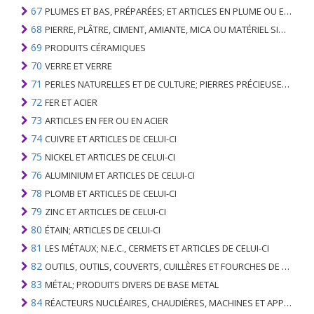
67
PLUMES ET BAS, PRÉPARÉES; ET ARTICLES EN PLUME OU EN BAS; FLEURS ARTIFICIELLES; ARTICLES DE CHEVEUX HUMAINS
68
PIERRE, PLÂTRE, CIMENT, AMIANTE, MICA OU MATÉRIEL SIMILAIRE; ARTICLES DE CELUI-CI
69
PRODUITS CÉRAMIQUES
70
VERRE ET VERRE
71
PERLES NATURELLES ET DE CULTURE; PIERRES PRÉCIEUSES, SEMI-PRÉCIEUSES; MÉTAUX PRÉCIEUX, PLAQUÉS OU DOUBLÉS DE MÉTAUX PRÉCIEUX ET OUVRAGES EN CES MATIÈRES; IMITATION BIJOUTERIE; PIÈCE DE MONNAIE
72
FER ET ACIER
73
ARTICLES EN FER OU EN ACIER
74
CUIVRE ET ARTICLES DE CELUI-CI
75
NICKEL ET ARTICLES DE CELUI-CI
76
ALUMINIUM ET ARTICLES DE CELUI-CI
78
PLOMB ET ARTICLES DE CELUI-CI
79
ZINC ET ARTICLES DE CELUI-CI
80
ÉTAIN; ARTICLES DE CELUI-CI
81
LES MÉTAUX; N.E.C., CERMETS ET ARTICLES DE CELUI-CI
82
OUTILS, OUTILS, COUVERTS, CUILLÈRES ET FOURCHES DE MÉTAUX DE BASE; PARTIES DE CELLES-CI, EN METAL DE BASE
83
MÉTAL; PRODUITS DIVERS DE BASE METAL
84
RÉACTEURS NUCLÉAIRES, CHAUDIÈRES, MACHINES ET APPAREILS MÉCANIQUES; PARTIES DE CELLES-CI