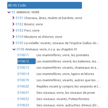
All HS Code
01
ANIMAUX; VIVRE
0101
Chevaux, ânes, mulets et bardots; vivre
0102
Bovins; vivre
0103
Porc; vivre
0104
Moutons et chèvres; vivre
0105
La volaille; vivants, oiseaux de l'espèce Gallus domesticus, canards, oies, dindes et pintades
0106
Animaux; vivre, n.c.a. au chapitre 01
010611
Les mammifères; vivre, les primates
010612
Les mammifères; vivent, les baleines, les dauphins et les marsouins (mammifères de l'ordre des cétacés); lamantins et dugongs (mammifères de l'ordre des Siréniens); phoques, lions de mer et morses (mammifères du sous-ordre Pinnipedia)
010613
Les mammifères; vivants, chameaux et autres camélidés (camélidés)
010614
Les mammifères; vivre, lapins et lièvres
010619
Les mammifères; vivants, autres que les primates, les baleines, les dauphins, les marsouins (mammifères de l'ordre des cétacés); lamantins, dugongs (mammifères de l'ordre des Siréniens); phoques, lions de mer, morses (mammifères du sous-ordre Pinnipedia), chameaux, autres camélidés, lapins et lièvres
010620
Reptiles vivant (y compris les serpents et les tortues)
010631
Des oiseaux; vivre, les oiseaux de proie
010632
Des oiseaux; vivants, Psittaciformes
010633
Des oiseaux; vivre, autruches; émeus (Dromaius novaehollandiae)