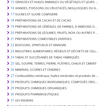
15
GRAISSES ET HUILES ANIMALES OU VÉGÉTALES ET LEURS PRODUITS DE CLIVAGE; GRAISSES ANIMALES PRÉPARÉES; CIRES ANIMALES OU VÉGÉTALES
16
VIANDES, POISSONS OU CRUSTACÉS, MOLLUSQUES OU AUTRES INVERTÉBRÉS AQUATIQUES; PRÉPARATIONS DE CELLES-CI
17
SUCRES ET SUCRE CONFISERIE
18
PRÉPARATIONS DE CACAO ET DE CACAO
19
PRÉPARATIONS DE CÉRÉALES, DE FARINES, D'AMIDONS OU DE LAIT; PRODUITS DE PATISSERIE
20
PRÉPARATIONS DE LÉGUMES, FRUITS, NOIX OU AUTRES PARTIES DE PLANTES
21
PREPARATIONS COMESTIBLES DIVERSES
22
BOISSONS, SPIRITUEUX ET VINAIGRE
23
INDUSTRIES ALIMENTAIRES, RÉSIDUS ET DÉCHETS DE CELLES-CI; FOURRAGE ANIMAL PRÉPARÉ
24
TABAC ET SUCCÉDANÉS DE TABAC FABRIQUÉS
25
SEL; SOUFRE; TERRES, PIERRE; PLÂTRES, CHAUX ET CIMENT
26
MINERAIS, SCORIES ET CENDRES
27
Combustibles minéraux, huiles minérales et produits de leur distillation; SUBSTANCES BITUMINEUSES; CIRES MINÉRALES
28
PRODUITS CHIMIQUES INORGANIQUES; COMPOSÉS ORGANIQUES ET INORGANIQUES DE MÉTAUX PRÉCIEUX; DE MÉTAUX DES TERRES RARES, D'ÉLÉMENTS RADIOACTIFS ET D'ISOTOPES
29
PRODUITS CHIMIQUES ORGANIQUES
30
PRODUITS PHARMACEUTIQUES
31
LES ENGRAIS