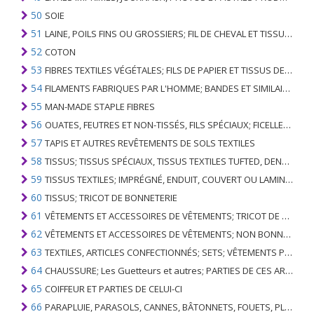
50
SOIE
51
LAINE, POILS FINS OU GROSSIERS; FIL DE CHEVAL ET TISSU TISSÉ
52
COTON
53
FIBRES TEXTILES VÉGÉTALES; FILS DE PAPIER ET TISSUS DE FILS DE PAPIER
54
FILAMENTS FABRIQUES PAR L'HOMME; BANDES ET SIMILAIRES DE MATIERES TEXTILES SYNTHETIQUES
55
MAN-MADE STAPLE FIBRES
56
OUATES, FEUTRES ET NON-TISSÉS, FILS SPÉCIAUX; FICELLES, CORDES, CORDES, CÂBLES ET ARTICLES ASSOCIÉS
57
TAPIS ET AUTRES REVÊTEMENTS DE SOLS TEXTILES
58
TISSUS; TISSUS SPÉCIAUX, TISSUS TEXTILES TUFTED, DENTELLE, TAPISSERIES, GARNITURES, BRODERIES
59
TISSUS TEXTILES; IMPRÉGNÉ, ENDUIT, COUVERT OU LAMINÉ; ARTICLES TEXTILES D'UN TYPE ADAPTÉ À L'USAGE INDUSTRIEL
60
TISSUS; TRICOT DE BONNETERIE
61
VÊTEMENTS ET ACCESSOIRES DE VÊTEMENTS; TRICOT DE BONNETERIE
62
VÊTEMENTS ET ACCESSOIRES DE VÊTEMENTS; NON BONNETERIE
63
TEXTILES, ARTICLES CONFECTIONNÉS; SETS; VÊTEMENTS PORTÉS ET ARTICLES TEXTILES USÉS; RAGS
64
CHAUSSURE; Les Guetteurs et autres; PARTIES DE CES ARTICLES
65
COIFFEUR ET PARTIES DE CELUI-CI
66
PARAPLUIE, PARASOLS, CANNES, BÂTONNETS, FOUETS, PLANTES DE CONDUITE; ET LEURS PARTIES