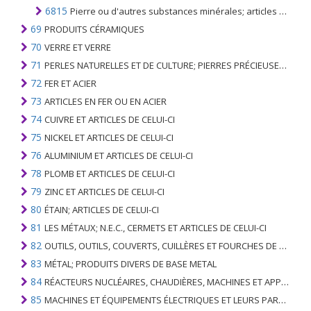
6815
Pierre ou d'autres substances minérales; articles en ces matières (y compris les articles en tourbe), n.c.a. ou inclus
69
PRODUITS CÉRAMIQUES
70
VERRE ET VERRE
71
PERLES NATURELLES ET DE CULTURE; PIERRES PRÉCIEUSES, SEMI-PRÉCIEUSES; MÉTAUX PRÉCIEUX, PLAQUÉS OU DOUBLÉS DE MÉTAUX PRÉCIEUX ET OUVRAGES EN CES MATIÈRES; IMITATION BIJOUTERIE; PIÈCE DE MONNAIE
72
FER ET ACIER
73
ARTICLES EN FER OU EN ACIER
74
CUIVRE ET ARTICLES DE CELUI-CI
75
NICKEL ET ARTICLES DE CELUI-CI
76
ALUMINIUM ET ARTICLES DE CELUI-CI
78
PLOMB ET ARTICLES DE CELUI-CI
79
ZINC ET ARTICLES DE CELUI-CI
80
ÉTAIN; ARTICLES DE CELUI-CI
81
LES MÉTAUX; N.E.C., CERMETS ET ARTICLES DE CELUI-CI
82
OUTILS, OUTILS, COUVERTS, CUILLÈRES ET FOURCHES DE MÉTAUX DE BASE; PARTIES DE CELLES-CI, EN METAL DE BASE
83
MÉTAL; PRODUITS DIVERS DE BASE METAL
84
RÉACTEURS NUCLÉAIRES, CHAUDIÈRES, MACHINES ET APPAREILS MÉCANIQUES; PARTIES DE CELLES-CI
85
MACHINES ET ÉQUIPEMENTS ÉLECTRIQUES ET LEURS PARTIES; ENREGISTREURS ET REPRODUCTEURS SONORES; APPAREILS D'ENREGISTREMENT OU DE REPRODUCTION DES IMAGES ET DU SON EN TÉLÉVISION, PIÈCES ET ACCESSOIRES DE TELS ARTICLES