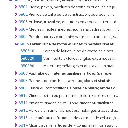
PIERRE, PLÂTRE, CIMENT, AMIANTE, MICA OU MATÉRIEL SIMILAIRE; ARTICLES DE CELUI-CI
6801
Pierre; pavés, bordures de trottoirs et dalles en pierre naturelle (sauf en ardoise)
6802
Pierres de taille ou de construction, ouvrées (à l'exclusion de l'ardoise) et ouvrages en ces pierres (non du n ° 6801) cubes en mosaïque, etc., en pierres naturelles, y compris l'ardoise; granules artificiellement colorés de pierre naturelle
6803
Ardoise, travaillée; et articles en ardoise ou en ardoise agglomérée
6804
Meules, meules, meules, etc., sans cadres, pour meuler, aiguiser, polir, etc. et leurs parties, pierres naturelles, abrasifs agglomérés naturels ou artificiels ou en céramique
6805
Poudre abrasive ou grain; naturels ou artificiels, sur une base de matières textiles, en papier, en carton ou en autre matière, même découpés en forme ou cousus ou autrement confectionnés
6806
Laitier, laine de roche et laines minérales similaires; vermiculite expansée, argiles expansées, laitier expansé, mélanges et articles de chaleur, matériaux minéraux insonorisants ou insonorisants
680610
Laines de laitier, laine de roche et laines minérales similaires (y compris leurs mélanges), en vrac, en feuilles ou en rouleaux
680620
Vermiculite exfoliée, argiles expansées, laitier expansé et matières minérales expansées similaires (y compris leurs mélanges)
680690
Minéraux; mélanges et ouvrages en matières minérales isolantes à la chaleur, insonorisantes ou insonorisantes, autres que ceux du no. 6811 ou 6812 ou du chapitre 69
6807
Asphalte ou matériau similaire; articles (par exemple bitume de pétrole ou brai de goudron de houille)
6808
Panneaux, planches, carreaux, blocs et similaires; de fibres végétales, de pailles, copeaux, copeaux, particules, sciures ou autres déchets, de bois, agglomérés avec du ciment, du plâtre ou d'autres liants minéraux
6809
Plâtre ou compositions à base de plâtre; articles de ces articles
6810
Ciment, béton ou pierre artificielle; renforcés ou non, leurs articles
6811
Amiante-ciment, de cellulose-ciment ou similaires
6812
Fibres d'amiante fabriquées; mélanges à base d'amiante ou d'amiante et de carbonate de magnésium; ouvrages en ces mélanges ou en amiante (fils, tissus, vêtements, chaussures, par exemple), même armés, non compris dans les nos 6811 ou 6813
6813
Un matériau de friction et des articles de celui-ci (par exemple des feuilles, des rouleaux, des bandes, des segments, des disques, des rondelles, des tampons) non montés; pour freins, embrayages ou similaires, à base d'amiante, d'autres substances minérales ou de cellulose
6814
Mica; travaillé, articles de, y compris le mica aggloméré ou reconstitué; sur support de papier, de carton ou d'autres matériaux