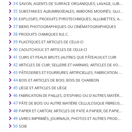
34
SAVON, AGENTS DE SURFACE ORGANIQUES; LAVAGE, LUBRIFICATION, POLISSAGE OU PRÉPARATION À L'ÉPURATION; CIRES ARTIFICIELLES OU PRÉPARÉES, BOUGIES ET ARTICLES SIMILAIRES, PÂTES À MODÉLISER, CIRES DENTAIRES ET PRÉPARATIONS DENTAIRES À BASE DE PLÂTRE
35
SUBSTANCES ALBUMINOÏDALES; AMIDONS MODIFIÉS; GLUES; ENZYMES
36
EXPLOSIFS; PRODUITS PYROTECHNIQUES; ALLUMETTES; ALLIAGES PYROPHORIQUES; CERTAINES PRÉPARATIONS COMBUSTIBLES
37
BIENS PHOTOGRAPHIQUES OU CINÉMATOGRAPHIQUES
38
PRODUITS CHIMIQUES N.E.C.
39
PLASTIQUES ET ARTICLES DE CELUI-CI
40
CAOUTCHOUC ET ARTICLES DE CELUI-CI
41
CUIRS ET PEAUX BRUTS (AUTRES QUE PÂTEAUX) ET CUIR
42
ARTICLES DE CUIR; SELLERIE ET ​​HARNAIS; ARTICLES DE VOYAGE, SACS À MAIN ET RÉCIPIENTS ANALOGUES; ARTICLES DE GUT ANIMAL (AUTRE QUE GUT DE SOIE-VERT)
43
PÂTISSERIES ET FOURRURES ARTIFICIELLES; FABRICATION DE CELLES-CI
44
BOIS ET ARTICLES DE BOIS; BOIS DE CHARBON
45
LIÈGE ET ARTICLES DE LIÈGE
46
FABRICATION DE PAILLES, D'ESPARO OU D'AUTRES MATÉRIAUX DE COULÉE; BASKETWARE ET WICKERWORK
47
PÂTE DE BOIS OU AUTRE MATIÈRE CELLULOSIQUE FIBREUSE; PAPIER OU CARTON RÉCUPÉRÉ (DÉCHETS ET DÉCHETS)
48
PAPIER ET CARTON; ARTICLES DE PATE A PAPIER, DE PAPIER OU DE CARTON
49
LIVRES IMPRIMÉS, JOURNAUX, PHOTOS ET AUTRES PRODUITS DE L'INDUSTRIE DE L'IMPRIMERIE; MANUSCRITS, TYPESCRIPTS ET PLANS
50
SOIE