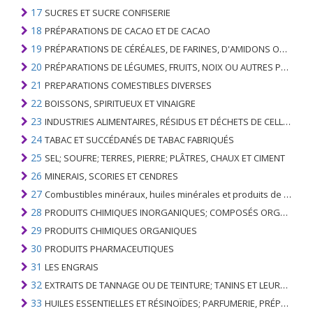
17
SUCRES ET SUCRE CONFISERIE
18
PRÉPARATIONS DE CACAO ET DE CACAO
19
PRÉPARATIONS DE CÉRÉALES, DE FARINES, D'AMIDONS OU DE LAIT; PRODUITS DE PATISSERIE
20
PRÉPARATIONS DE LÉGUMES, FRUITS, NOIX OU AUTRES PARTIES DE PLANTES
21
PREPARATIONS COMESTIBLES DIVERSES
22
BOISSONS, SPIRITUEUX ET VINAIGRE
23
INDUSTRIES ALIMENTAIRES, RÉSIDUS ET DÉCHETS DE CELLES-CI; FOURRAGE ANIMAL PRÉPARÉ
24
TABAC ET SUCCÉDANÉS DE TABAC FABRIQUÉS
25
SEL; SOUFRE; TERRES, PIERRE; PLÂTRES, CHAUX ET CIMENT
26
MINERAIS, SCORIES ET CENDRES
27
Combustibles minéraux, huiles minérales et produits de leur distillation; SUBSTANCES BITUMINEUSES; CIRES MINÉRALES
28
PRODUITS CHIMIQUES INORGANIQUES; COMPOSÉS ORGANIQUES ET INORGANIQUES DE MÉTAUX PRÉCIEUX; DE MÉTAUX DES TERRES RARES, D'ÉLÉMENTS RADIOACTIFS ET D'ISOTOPES
29
PRODUITS CHIMIQUES ORGANIQUES
30
PRODUITS PHARMACEUTIQUES
31
LES ENGRAIS
32
EXTRAITS DE TANNAGE OU DE TEINTURE; TANINS ET LEURS DERIVES; COLORANTS, PIGMENTS ET AUTRES MATIERES COLORANTES; PEINTURES, VERNIS; MASTIC, AUTRES MASTIQUES; ENCRES
33
HUILES ESSENTIELLES ET RÉSINOÏDES; PARFUMERIE, PRÉPARATIONS COSMÉTIQUES OU DE TOILETTE