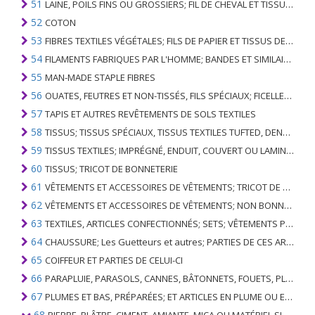
51
LAINE, POILS FINS OU GROSSIERS; FIL DE CHEVAL ET TISSU TISSÉ
52
COTON
53
FIBRES TEXTILES VÉGÉTALES; FILS DE PAPIER ET TISSUS DE FILS DE PAPIER
54
FILAMENTS FABRIQUES PAR L'HOMME; BANDES ET SIMILAIRES DE MATIERES TEXTILES SYNTHETIQUES
55
MAN-MADE STAPLE FIBRES
56
OUATES, FEUTRES ET NON-TISSÉS, FILS SPÉCIAUX; FICELLES, CORDES, CORDES, CÂBLES ET ARTICLES ASSOCIÉS
57
TAPIS ET AUTRES REVÊTEMENTS DE SOLS TEXTILES
58
TISSUS; TISSUS SPÉCIAUX, TISSUS TEXTILES TUFTED, DENTELLE, TAPISSERIES, GARNITURES, BRODERIES
59
TISSUS TEXTILES; IMPRÉGNÉ, ENDUIT, COUVERT OU LAMINÉ; ARTICLES TEXTILES D'UN TYPE ADAPTÉ À L'USAGE INDUSTRIEL
60
TISSUS; TRICOT DE BONNETERIE
61
VÊTEMENTS ET ACCESSOIRES DE VÊTEMENTS; TRICOT DE BONNETERIE
62
VÊTEMENTS ET ACCESSOIRES DE VÊTEMENTS; NON BONNETERIE
63
TEXTILES, ARTICLES CONFECTIONNÉS; SETS; VÊTEMENTS PORTÉS ET ARTICLES TEXTILES USÉS; RAGS
64
CHAUSSURE; Les Guetteurs et autres; PARTIES DE CES ARTICLES
65
COIFFEUR ET PARTIES DE CELUI-CI
66
PARAPLUIE, PARASOLS, CANNES, BÂTONNETS, FOUETS, PLANTES DE CONDUITE; ET LEURS PARTIES
67
PLUMES ET BAS, PRÉPARÉES; ET ARTICLES EN PLUME OU EN BAS; FLEURS ARTIFICIELLES; ARTICLES DE CHEVEUX HUMAINS
68