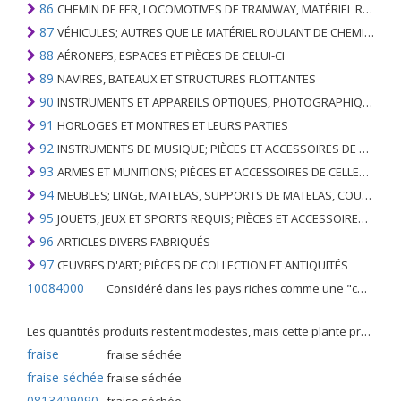
86
CHEMIN DE FER, LOCOMOTIVES DE TRAMWAY, MATÉRIEL ROULANT ET LEURS PARTIES; RACCORDS DE CHEMIN DE FER OU DE TRAMWAY ET RACCORDS ET PIÈCES DE CELLES-CI; ÉQUIPEMENT DE SIGNALISATION DE TRAFIC MÉCANIQUE (Y COMPRIS ÉLECTRO-MÉCANIQUE) DE TOUS TYPES
87
VÉHICULES; AUTRES QUE LE MATÉRIEL ROULANT DE CHEMIN DE FER OU DE TRAMWAY, ET LEURS PIÈCES ET ACCESSOIRES
88
AÉRONEFS, ESPACES ET PIÈCES DE CELUI-CI
89
NAVIRES, BATEAUX ET STRUCTURES FLOTTANTES
90
INSTRUMENTS ET APPAREILS OPTIQUES, PHOTOGRAPHIQUES, CINÉMATOGRAPHIQUES, DE MESURE, DE CONTRÔLE, DE MÉDECINE OU DE CHIRURGIE; PIÈCES ET ACCESSOIRES
91
HORLOGES ET MONTRES ET LEURS PARTIES
92
INSTRUMENTS DE MUSIQUE; PIÈCES ET ACCESSOIRES DE TELS ARTICLES
93
ARMES ET MUNITIONS; PIÈCES ET ACCESSOIRES DE CELLES-CI
94
MEUBLES; LINGE, MATELAS, SUPPORTS DE MATELAS, COUSSINS ET AMEUBLEMENT SIMILAIRE FARCI; LAMPES ET RACCORDS D'ÉCLAIRAGE, N.E.C .; SIGNES LUMINEUSES, PLAQUES DE NOMS LUMINEUSES ET SIMILAIRES; BÂTIMENTS PRÉFABRIQUÉS
95
JOUETS, JEUX ET SPORTS REQUIS; PIÈCES ET ACCESSOIRES DE CELLES-CI
96
ARTICLES DIVERS FABRIQUÉS
97
ŒUVRES D'ART; PIÈCES DE COLLECTION ET ANTIQUITÉS
10084000
Considéré dans les pays riches comme une "céréale mineure", le fonio blanc est une graminée de la famille des poaceae cultivée pour ses graines dans certaines régions d'Afrique.
Les quantités produits restent modestes, mais cette plante présente malgré tout de nombreuses qualités. Elle est utilisé dans l'alimentation humaine et entre dans la préparation de nombreuses recettes traditionnelles africaines comme le couscous, la bouillie, les boulettes, les beignets et même le pain.
fraise
fraise séchée
fraise séchée
fraise séchée
0813409090