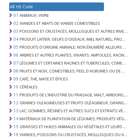
All HS Code
01
ANIMAUX; VIVRE
02
VIANDES ET ABATS DE VIANDE COMESTIBLES
03
POISSONS ET CRUSTACÉS, MOLLUSQUES ET AUTRES INVERTÉBRÉS AQUATIQUES
04
PRODUIT LAITIER; OEUFS D'OISEAUX; MIEL NATUREL; PRODUITS COMESTIBLES D'ORIGINE ANIMALE, NON ÉNUMÉRÉS AILLEURS OU INCLUS
05
PRODUITS D'ORIGINE ANIMALE; NON ÉNUMÉRÉ AILLEURS OU INCLUS
06
ARBRES ET AUTRES PLANTES, VIVANTS; AMPOULES, RACINES ET ANALOGUES; FLEURS COUPEES ET FEUILLAGE ORNEMENTAL
07
LÉGUMES ET CERTAINES RACINES ET TUBERCULES; COMESTIBLE
08
FRUITS ET NOIX, COMESTIBLES; PEEL D'AGRUMES OU DE MELONS
09
CAFÉ, THÉ, MATE ET ÉPICES
10
CÉRÉALES
11
PRODUITS DE L'INDUSTRIE DU FRAISAGE; MALT, AMIDONS, INULINE, GLUTEN DE BLÉ
12
GRAINES OLEAGINEUSES ET FRUITS OLÉAGINEUX; GRAINS DIVERS, GRAINES ET FRUITS, PLANTES INDUSTRIELLES OU MÉDICINALES; PAILLE ET FOURRAGE
13
LAC; GOMMES, RÉSINES ET AUTRES SUCS ET EXTRAITS VÉGÉTAUX
14
MATÉRIAUX DE PLANTATION DE LÉGUMES; PRODUITS VÉGÉTAUX NON DÉNOMMÉS NI COMPRIS AILLEURS
15
GRAISSES ET HUILES ANIMALES OU VÉGÉTALES ET LEURS PRODUITS DE CLIVAGE; GRAISSES ANIMALES PRÉPARÉES; CIRES ANIMALES OU VÉGÉTALES
16
VIANDES, POISSONS OU CRUSTACÉS, MOLLUSQUES OU AUTRES INVERTÉBRÉS AQUATIQUES; PRÉPARATIONS DE CELLES-CI