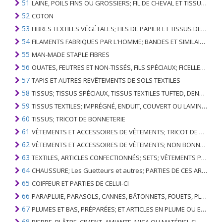
51
LAINE, POILS FINS OU GROSSIERS; FIL DE CHEVAL ET TISSU TISSÉ
52
COTON
53
FIBRES TEXTILES VÉGÉTALES; FILS DE PAPIER ET TISSUS DE FILS DE PAPIER
54
FILAMENTS FABRIQUES PAR L'HOMME; BANDES ET SIMILAIRES DE MATIERES TEXTILES SYNTHETIQUES
55
MAN-MADE STAPLE FIBRES
56
OUATES, FEUTRES ET NON-TISSÉS, FILS SPÉCIAUX; FICELLES, CORDES, CORDES, CÂBLES ET ARTICLES ASSOCIÉS
57
TAPIS ET AUTRES REVÊTEMENTS DE SOLS TEXTILES
58
TISSUS; TISSUS SPÉCIAUX, TISSUS TEXTILES TUFTED, DENTELLE, TAPISSERIES, GARNITURES, BRODERIES
59
TISSUS TEXTILES; IMPRÉGNÉ, ENDUIT, COUVERT OU LAMINÉ; ARTICLES TEXTILES D'UN TYPE ADAPTÉ À L'USAGE INDUSTRIEL
60
TISSUS; TRICOT DE BONNETERIE
61
VÊTEMENTS ET ACCESSOIRES DE VÊTEMENTS; TRICOT DE BONNETERIE
62
VÊTEMENTS ET ACCESSOIRES DE VÊTEMENTS; NON BONNETERIE
63
TEXTILES, ARTICLES CONFECTIONNÉS; SETS; VÊTEMENTS PORTÉS ET ARTICLES TEXTILES USÉS; RAGS
64
CHAUSSURE; Les Guetteurs et autres; PARTIES DE CES ARTICLES
65
COIFFEUR ET PARTIES DE CELUI-CI
66
PARAPLUIE, PARASOLS, CANNES, BÂTONNETS, FOUETS, PLANTES DE CONDUITE; ET LEURS PARTIES
67
PLUMES ET BAS, PRÉPARÉES; ET ARTICLES EN PLUME OU EN BAS; FLEURS ARTIFICIELLES; ARTICLES DE CHEVEUX HUMAINS
68