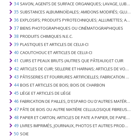
34
SAVON, AGENTS DE SURFACE ORGANIQUES; LAVAGE, LUBRIFICATION, POLISSAGE OU PRÉPARATION À L'ÉPURATION; CIRES ARTIFICIELLES OU PRÉPARÉES, BOUGIES ET ARTICLES SIMILAIRES, PÂTES À MODÉLISER, CIRES DENTAIRES ET PRÉPARATIONS DENTAIRES À BASE DE PLÂTRE
35
SUBSTANCES ALBUMINOÏDALES; AMIDONS MODIFIÉS; GLUES; ENZYMES
36
EXPLOSIFS; PRODUITS PYROTECHNIQUES; ALLUMETTES; ALLIAGES PYROPHORIQUES; CERTAINES PRÉPARATIONS COMBUSTIBLES
37
BIENS PHOTOGRAPHIQUES OU CINÉMATOGRAPHIQUES
38
PRODUITS CHIMIQUES N.E.C.
39
PLASTIQUES ET ARTICLES DE CELUI-CI
40
CAOUTCHOUC ET ARTICLES DE CELUI-CI
41
CUIRS ET PEAUX BRUTS (AUTRES QUE PÂTEAUX) ET CUIR
42
ARTICLES DE CUIR; SELLERIE ET ​​HARNAIS; ARTICLES DE VOYAGE, SACS À MAIN ET RÉCIPIENTS ANALOGUES; ARTICLES DE GUT ANIMAL (AUTRE QUE GUT DE SOIE-VERT)
43
PÂTISSERIES ET FOURRURES ARTIFICIELLES; FABRICATION DE CELLES-CI
44
BOIS ET ARTICLES DE BOIS; BOIS DE CHARBON
45
LIÈGE ET ARTICLES DE LIÈGE
46
FABRICATION DE PAILLES, D'ESPARO OU D'AUTRES MATÉRIAUX DE COULÉE; BASKETWARE ET WICKERWORK
47
PÂTE DE BOIS OU AUTRE MATIÈRE CELLULOSIQUE FIBREUSE; PAPIER OU CARTON RÉCUPÉRÉ (DÉCHETS ET DÉCHETS)
48
PAPIER ET CARTON; ARTICLES DE PATE A PAPIER, DE PAPIER OU DE CARTON
49
LIVRES IMPRIMÉS, JOURNAUX, PHOTOS ET AUTRES PRODUITS DE L'INDUSTRIE DE L'IMPRIMERIE; MANUSCRITS, TYPESCRIPTS ET PLANS
50
SOIE