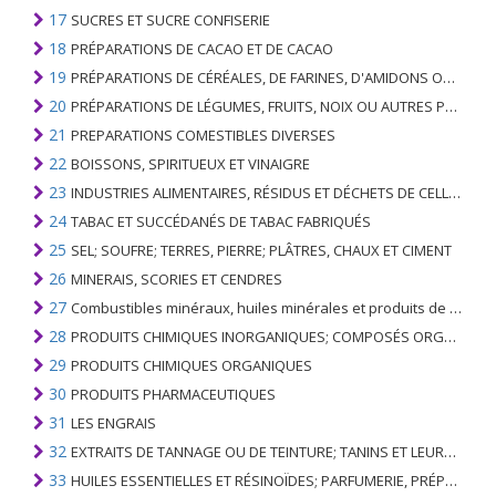
17
SUCRES ET SUCRE CONFISERIE
18
PRÉPARATIONS DE CACAO ET DE CACAO
19
PRÉPARATIONS DE CÉRÉALES, DE FARINES, D'AMIDONS OU DE LAIT; PRODUITS DE PATISSERIE
20
PRÉPARATIONS DE LÉGUMES, FRUITS, NOIX OU AUTRES PARTIES DE PLANTES
21
PREPARATIONS COMESTIBLES DIVERSES
22
BOISSONS, SPIRITUEUX ET VINAIGRE
23
INDUSTRIES ALIMENTAIRES, RÉSIDUS ET DÉCHETS DE CELLES-CI; FOURRAGE ANIMAL PRÉPARÉ
24
TABAC ET SUCCÉDANÉS DE TABAC FABRIQUÉS
25
SEL; SOUFRE; TERRES, PIERRE; PLÂTRES, CHAUX ET CIMENT
26
MINERAIS, SCORIES ET CENDRES
27
Combustibles minéraux, huiles minérales et produits de leur distillation; SUBSTANCES BITUMINEUSES; CIRES MINÉRALES
28
PRODUITS CHIMIQUES INORGANIQUES; COMPOSÉS ORGANIQUES ET INORGANIQUES DE MÉTAUX PRÉCIEUX; DE MÉTAUX DES TERRES RARES, D'ÉLÉMENTS RADIOACTIFS ET D'ISOTOPES
29
PRODUITS CHIMIQUES ORGANIQUES
30
PRODUITS PHARMACEUTIQUES
31
LES ENGRAIS
32
EXTRAITS DE TANNAGE OU DE TEINTURE; TANINS ET LEURS DERIVES; COLORANTS, PIGMENTS ET AUTRES MATIERES COLORANTES; PEINTURES, VERNIS; MASTIC, AUTRES MASTIQUES; ENCRES
33
HUILES ESSENTIELLES ET RÉSINOÏDES; PARFUMERIE, PRÉPARATIONS COSMÉTIQUES OU DE TOILETTE