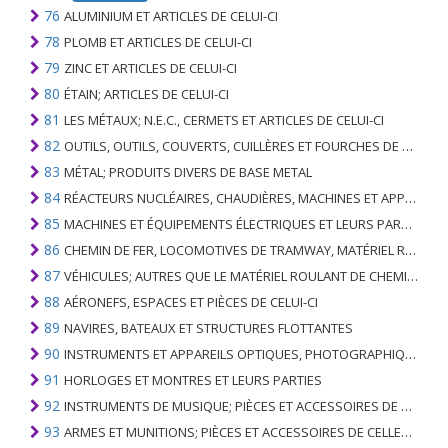
76
ALUMINIUM ET ARTICLES DE CELUI-CI
78
PLOMB ET ARTICLES DE CELUI-CI
79
ZINC ET ARTICLES DE CELUI-CI
80
ÉTAIN; ARTICLES DE CELUI-CI
81
LES MÉTAUX; N.E.C., CERMETS ET ARTICLES DE CELUI-CI
82
OUTILS, OUTILS, COUVERTS, CUILLÈRES ET FOURCHES DE MÉTAUX DE BASE; PARTIES DE CELLES-CI, EN METAL DE BASE
83
MÉTAL; PRODUITS DIVERS DE BASE METAL
84
RÉACTEURS NUCLÉAIRES, CHAUDIÈRES, MACHINES ET APPAREILS MÉCANIQUES; PARTIES DE CELLES-CI
85
MACHINES ET ÉQUIPEMENTS ÉLECTRIQUES ET LEURS PARTIES; ENREGISTREURS ET REPRODUCTEURS SONORES; APPAREILS D'ENREGISTREMENT OU DE REPRODUCTION DES IMAGES ET DU SON EN TÉLÉVISION, PIÈCES ET ACCESSOIRES DE TELS ARTICLES
86
CHEMIN DE FER, LOCOMOTIVES DE TRAMWAY, MATÉRIEL ROULANT ET LEURS PARTIES; RACCORDS DE CHEMIN DE FER OU DE TRAMWAY ET RACCORDS ET PIÈCES DE CELLES-CI; ÉQUIPEMENT DE SIGNALISATION DE TRAFIC MÉCANIQUE (Y COMPRIS ÉLECTRO-MÉCANIQUE) DE TOUS TYPES
87
VÉHICULES; AUTRES QUE LE MATÉRIEL ROULANT DE CHEMIN DE FER OU DE TRAMWAY, ET LEURS PIÈCES ET ACCESSOIRES
88
AÉRONEFS, ESPACES ET PIÈCES DE CELUI-CI
89
NAVIRES, BATEAUX ET STRUCTURES FLOTTANTES
90
INSTRUMENTS ET APPAREILS OPTIQUES, PHOTOGRAPHIQUES, CINÉMATOGRAPHIQUES, DE MESURE, DE CONTRÔLE, DE MÉDECINE OU DE CHIRURGIE; PIÈCES ET ACCESSOIRES
91
HORLOGES ET MONTRES ET LEURS PARTIES
92
INSTRUMENTS DE MUSIQUE; PIÈCES ET ACCESSOIRES DE TELS ARTICLES
93
ARMES ET MUNITIONS; PIÈCES ET ACCESSOIRES DE CELLES-CI