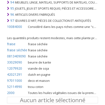
94
MEUBLES; LINGE, MATELAS, SUPPORTS DE MATELAS, COUSSINS ET AMEUBLEMENT SIMILAIRE FARCI; LAMPES ET RACCORDS D'ÉCLAIRAGE, N.E.C .; SIGNES LUMINEUSES, PLAQUES DE NOMS LUMINEUSES ET SIMILAIRES; BÂTIMENTS PRÉFABRIQUÉS
95
JOUETS, JEUX ET SPORTS REQUIS; PIÈCES ET ACCESSOIRES DE CELLES-CI
96
ARTICLES DIVERS FABRIQUÉS
97
ŒUVRES D'ART; PIÈCES DE COLLECTION ET ANTIQUITÉS
10084000
Considéré dans les pays riches comme une "céréale mineure", le fonio blanc est une graminée de la famille des poaceae cultivée pour ses graines dans certaines régions d'Afrique.
Les quantités produits restent modestes, mais cette plante présente malgré tout de nombreuses qualités. Elle est utilisé dans l'alimentation humaine et entre dans la préparation de nombreuses recettes traditionnelles africaines comme le couscous, la bouillie, les boulettes, les beignets et même le pain.
fraise
fraise séchée
fraise séchée
fraise séchée
0813409090
fraise séchée
33029090
beurre de karite
12079920
viande de soja
42021291
clutch en pagne
97011000
deco et maison
52114990
tissu coton
2000
Toutes les huiles végétales issues de la première pression à froid
Aucun article sélectionné