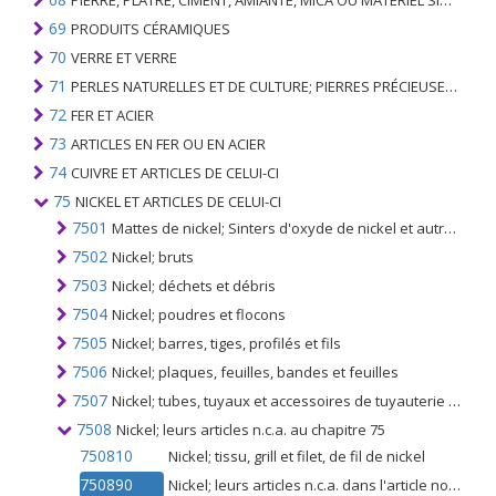
PIERRE, PLÂTRE, CIMENT, AMIANTE, MICA OU MATÉRIEL SIMILAIRE; ARTICLES DE CELUI-CI
69
PRODUITS CÉRAMIQUES
70
VERRE ET VERRE
71
PERLES NATURELLES ET DE CULTURE; PIERRES PRÉCIEUSES, SEMI-PRÉCIEUSES; MÉTAUX PRÉCIEUX, PLAQUÉS OU DOUBLÉS DE MÉTAUX PRÉCIEUX ET OUVRAGES EN CES MATIÈRES; IMITATION BIJOUTERIE; PIÈCE DE MONNAIE
72
FER ET ACIER
73
ARTICLES EN FER OU EN ACIER
74
CUIVRE ET ARTICLES DE CELUI-CI
75
NICKEL ET ARTICLES DE CELUI-CI
7501
Mattes de nickel; Sinters d'oxyde de nickel et autres produits intermédiaires de la métallurgie du nickel
7502
Nickel; bruts
7503
Nickel; déchets et débris
7504
Nickel; poudres et flocons
7505
Nickel; barres, tiges, profilés et fils
7506
Nickel; plaques, feuilles, bandes et feuilles
7507
Nickel; tubes, tuyaux et accessoires de tuyauterie (raccords, coudes, manchons, par exemple)
7508
Nickel; leurs articles n.c.a. au chapitre 75
750810
Nickel; tissu, grill et filet, de fil de nickel
750890
Nickel; leurs articles n.c.a. dans l'article no. 7508.1