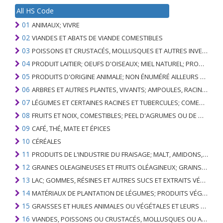
All HS Code
01
ANIMAUX; VIVRE
02
VIANDES ET ABATS DE VIANDE COMESTIBLES
03
POISSONS ET CRUSTACÉS, MOLLUSQUES ET AUTRES INVERTÉBRÉS AQUATIQUES
04
PRODUIT LAITIER; OEUFS D'OISEAUX; MIEL NATUREL; PRODUITS COMESTIBLES D'ORIGINE ANIMALE, NON ÉNUMÉRÉS AILLEURS OU INCLUS
05
PRODUITS D'ORIGINE ANIMALE; NON ÉNUMÉRÉ AILLEURS OU INCLUS
06
ARBRES ET AUTRES PLANTES, VIVANTS; AMPOULES, RACINES ET ANALOGUES; FLEURS COUPEES ET FEUILLAGE ORNEMENTAL
07
LÉGUMES ET CERTAINES RACINES ET TUBERCULES; COMESTIBLE
08
FRUITS ET NOIX, COMESTIBLES; PEEL D'AGRUMES OU DE MELONS
09
CAFÉ, THÉ, MATE ET ÉPICES
10
CÉRÉALES
11
PRODUITS DE L'INDUSTRIE DU FRAISAGE; MALT, AMIDONS, INULINE, GLUTEN DE BLÉ
12
GRAINES OLEAGINEUSES ET FRUITS OLÉAGINEUX; GRAINS DIVERS, GRAINES ET FRUITS, PLANTES INDUSTRIELLES OU MÉDICINALES; PAILLE ET FOURRAGE
13
LAC; GOMMES, RÉSINES ET AUTRES SUCS ET EXTRAITS VÉGÉTAUX
14
MATÉRIAUX DE PLANTATION DE LÉGUMES; PRODUITS VÉGÉTAUX NON DÉNOMMÉS NI COMPRIS AILLEURS
15
GRAISSES ET HUILES ANIMALES OU VÉGÉTALES ET LEURS PRODUITS DE CLIVAGE; GRAISSES ANIMALES PRÉPARÉES; CIRES ANIMALES OU VÉGÉTALES
16
VIANDES, POISSONS OU CRUSTACÉS, MOLLUSQUES OU AUTRES INVERTÉBRÉS AQUATIQUES; PRÉPARATIONS DE CELLES-CI