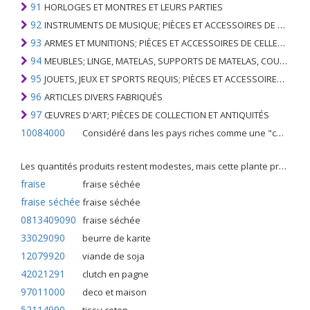
91
HORLOGES ET MONTRES ET LEURS PARTIES
92
INSTRUMENTS DE MUSIQUE; PIÈCES ET ACCESSOIRES DE TELS ARTICLES
93
ARMES ET MUNITIONS; PIÈCES ET ACCESSOIRES DE CELLES-CI
94
MEUBLES; LINGE, MATELAS, SUPPORTS DE MATELAS, COUSSINS ET AMEUBLEMENT SIMILAIRE FARCI; LAMPES ET RACCORDS D'ÉCLAIRAGE, N.E.C .; SIGNES LUMINEUSES, PLAQUES DE NOMS LUMINEUSES ET SIMILAIRES; BÂTIMENTS PRÉFABRIQUÉS
95
JOUETS, JEUX ET SPORTS REQUIS; PIÈCES ET ACCESSOIRES DE CELLES-CI
96
ARTICLES DIVERS FABRIQUÉS
97
ŒUVRES D'ART; PIÈCES DE COLLECTION ET ANTIQUITÉS
10084000
Considéré dans les pays riches comme une "céréale mineure", le fonio blanc est une graminée de la famille des poaceae cultivée pour ses graines dans certaines régions d'Afrique.
Les quantités produits restent modestes, mais cette plante présente malgré tout de nombreuses qualités. Elle est utilisé dans l'alimentation humaine et entre dans la préparation de nombreuses recettes traditionnelles africaines comme le couscous, la bouillie, les boulettes, les beignets et même le pain.
fraise
fraise séchée
fraise séchée
fraise séchée
0813409090
fraise séchée
33029090
beurre de karite
12079920
viande de soja
42021291
clutch en pagne
97011000
deco et maison
52114990