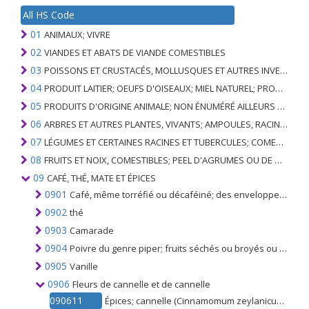
All HS Code
01
ANIMAUX; VIVRE
02
VIANDES ET ABATS DE VIANDE COMESTIBLES
03
POISSONS ET CRUSTACÉS, MOLLUSQUES ET AUTRES INVERTÉBRÉS AQUATIQUES
04
PRODUIT LAITIER; OEUFS D'OISEAUX; MIEL NATUREL; PRODUITS COMESTIBLES D'ORIGINE ANIMALE, NON ÉNUMÉRÉS AILLEURS OU INCLUS
05
PRODUITS D'ORIGINE ANIMALE; NON ÉNUMÉRÉ AILLEURS OU INCLUS
06
ARBRES ET AUTRES PLANTES, VIVANTS; AMPOULES, RACINES ET ANALOGUES; FLEURS COUPEES ET FEUILLAGE ORNEMENTAL
07
LÉGUMES ET CERTAINES RACINES ET TUBERCULES; COMESTIBLE
08
FRUITS ET NOIX, COMESTIBLES; PEEL D'AGRUMES OU DE MELONS
09
CAFÉ, THÉ, MATE ET ÉPICES
0901
Café, même torréfié ou décaféiné; des enveloppes et des peaux; succédanés de café contenant du café en toute proportion
0902
thé
0903
Camarade
0904
Poivre du genre piper; fruits séchés ou broyés ou pulvérisés du genre Capsicum ou du genre Pimenta
0905
Vanille
0906
Fleurs de cannelle et de cannelle
090611
Épices; cannelle (Cinnamomum zeylanicum Blume), non broyée ni moulue