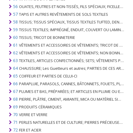
56
OUATES, FEUTRES ET NON-TISSÉS, FILS SPÉCIAUX; FICELLES, CORDES, CORDES, CÂBLES ET ARTICLES ASSOCIÉS
57
TAPIS ET AUTRES REVÊTEMENTS DE SOLS TEXTILES
58
TISSUS; TISSUS SPÉCIAUX, TISSUS TEXTILES TUFTED, DENTELLE, TAPISSERIES, GARNITURES, BRODERIES
59
TISSUS TEXTILES; IMPRÉGNÉ, ENDUIT, COUVERT OU LAMINÉ; ARTICLES TEXTILES D'UN TYPE ADAPTÉ À L'USAGE INDUSTRIEL
60
TISSUS; TRICOT DE BONNETERIE
61
VÊTEMENTS ET ACCESSOIRES DE VÊTEMENTS; TRICOT DE BONNETERIE
62
VÊTEMENTS ET ACCESSOIRES DE VÊTEMENTS; NON BONNETERIE
63
TEXTILES, ARTICLES CONFECTIONNÉS; SETS; VÊTEMENTS PORTÉS ET ARTICLES TEXTILES USÉS; RAGS
64
CHAUSSURE; Les Guetteurs et autres; PARTIES DE CES ARTICLES
65
COIFFEUR ET PARTIES DE CELUI-CI
66
PARAPLUIE, PARASOLS, CANNES, BÂTONNETS, FOUETS, PLANTES DE CONDUITE; ET LEURS PARTIES
67
PLUMES ET BAS, PRÉPARÉES; ET ARTICLES EN PLUME OU EN BAS; FLEURS ARTIFICIELLES; ARTICLES DE CHEVEUX HUMAINS
68
PIERRE, PLÂTRE, CIMENT, AMIANTE, MICA OU MATÉRIEL SIMILAIRE; ARTICLES DE CELUI-CI
69
PRODUITS CÉRAMIQUES
70
VERRE ET VERRE
71
PERLES NATURELLES ET DE CULTURE; PIERRES PRÉCIEUSES, SEMI-PRÉCIEUSES; MÉTAUX PRÉCIEUX, PLAQUÉS OU DOUBLÉS DE MÉTAUX PRÉCIEUX ET OUVRAGES EN CES MATIÈRES; IMITATION BIJOUTERIE; PIÈCE DE MONNAIE
72
FER ET ACIER