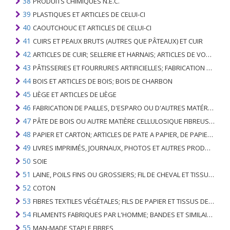
38
PRODUITS CHIMIQUES N.E.C.
39
PLASTIQUES ET ARTICLES DE CELUI-CI
40
CAOUTCHOUC ET ARTICLES DE CELUI-CI
41
CUIRS ET PEAUX BRUTS (AUTRES QUE PÂTEAUX) ET CUIR
42
ARTICLES DE CUIR; SELLERIE ET ​​HARNAIS; ARTICLES DE VOYAGE, SACS À MAIN ET RÉCIPIENTS ANALOGUES; ARTICLES DE GUT ANIMAL (AUTRE QUE GUT DE SOIE-VERT)
43
PÂTISSERIES ET FOURRURES ARTIFICIELLES; FABRICATION DE CELLES-CI
44
BOIS ET ARTICLES DE BOIS; BOIS DE CHARBON
45
LIÈGE ET ARTICLES DE LIÈGE
46
FABRICATION DE PAILLES, D'ESPARO OU D'AUTRES MATÉRIAUX DE COULÉE; BASKETWARE ET WICKERWORK
47
PÂTE DE BOIS OU AUTRE MATIÈRE CELLULOSIQUE FIBREUSE; PAPIER OU CARTON RÉCUPÉRÉ (DÉCHETS ET DÉCHETS)
48
PAPIER ET CARTON; ARTICLES DE PATE A PAPIER, DE PAPIER OU DE CARTON
49
LIVRES IMPRIMÉS, JOURNAUX, PHOTOS ET AUTRES PRODUITS DE L'INDUSTRIE DE L'IMPRIMERIE; MANUSCRITS, TYPESCRIPTS ET PLANS
50
SOIE
51
LAINE, POILS FINS OU GROSSIERS; FIL DE CHEVAL ET TISSU TISSÉ
52
COTON
53
FIBRES TEXTILES VÉGÉTALES; FILS DE PAPIER ET TISSUS DE FILS DE PAPIER
54
FILAMENTS FABRIQUES PAR L'HOMME; BANDES ET SIMILAIRES DE MATIERES TEXTILES SYNTHETIQUES
55
MAN-MADE STAPLE FIBRES