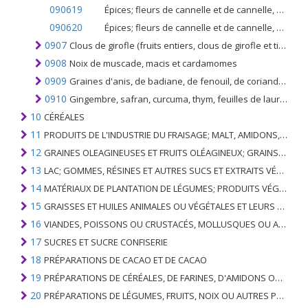
090619
Épices; fleurs de cannelle et de cannelle, autres que cannelle (Cinnamomum zeylanicum Blume), non broyées ni pulvérisées
090620
Épices; fleurs de cannelle et de cannelle, broyées ou moulues
0907
Clous de girofle (fruits entiers, clous de girofle et tiges)
0908
Noix de muscade, macis et cardamomes
0909
Graines d'anis, de badiane, de fenouil, de coriandre, de cumin, de carvi ou de genévrier
0910
Gingembre, safran, curcuma, thym, feuilles de laurier, curry et autres épices
10
CÉRÉALES
11
PRODUITS DE L'INDUSTRIE DU FRAISAGE; MALT, AMIDONS, INULINE, GLUTEN DE BLÉ
12
GRAINES OLEAGINEUSES ET FRUITS OLÉAGINEUX; GRAINS DIVERS, GRAINES ET FRUITS, PLANTES INDUSTRIELLES OU MÉDICINALES; PAILLE ET FOURRAGE
13
LAC; GOMMES, RÉSINES ET AUTRES SUCS ET EXTRAITS VÉGÉTAUX
14
MATÉRIAUX DE PLANTATION DE LÉGUMES; PRODUITS VÉGÉTAUX NON DÉNOMMÉS NI COMPRIS AILLEURS
15
GRAISSES ET HUILES ANIMALES OU VÉGÉTALES ET LEURS PRODUITS DE CLIVAGE; GRAISSES ANIMALES PRÉPARÉES; CIRES ANIMALES OU VÉGÉTALES
16
VIANDES, POISSONS OU CRUSTACÉS, MOLLUSQUES OU AUTRES INVERTÉBRÉS AQUATIQUES; PRÉPARATIONS DE CELLES-CI
17
SUCRES ET SUCRE CONFISERIE
18
PRÉPARATIONS DE CACAO ET DE CACAO
19
PRÉPARATIONS DE CÉRÉALES, DE FARINES, D'AMIDONS OU DE LAIT; PRODUITS DE PATISSERIE
20
PRÉPARATIONS DE LÉGUMES, FRUITS, NOIX OU AUTRES PARTIES DE PLANTES