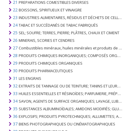
21
PREPARATIONS COMESTIBLES DIVERSES
22
BOISSONS, SPIRITUEUX ET VINAIGRE
23
INDUSTRIES ALIMENTAIRES, RÉSIDUS ET DÉCHETS DE CELLES-CI; FOURRAGE ANIMAL PRÉPARÉ
24
TABAC ET SUCCÉDANÉS DE TABAC FABRIQUÉS
25
SEL; SOUFRE; TERRES, PIERRE; PLÂTRES, CHAUX ET CIMENT
26
MINERAIS, SCORIES ET CENDRES
27
Combustibles minéraux, huiles minérales et produits de leur distillation; SUBSTANCES BITUMINEUSES; CIRES MINÉRALES
28
PRODUITS CHIMIQUES INORGANIQUES; COMPOSÉS ORGANIQUES ET INORGANIQUES DE MÉTAUX PRÉCIEUX; DE MÉTAUX DES TERRES RARES, D'ÉLÉMENTS RADIOACTIFS ET D'ISOTOPES
29
PRODUITS CHIMIQUES ORGANIQUES
30
PRODUITS PHARMACEUTIQUES
31
LES ENGRAIS
32
EXTRAITS DE TANNAGE OU DE TEINTURE; TANINS ET LEURS DERIVES; COLORANTS, PIGMENTS ET AUTRES MATIERES COLORANTES; PEINTURES, VERNIS; MASTIC, AUTRES MASTIQUES; ENCRES
33
HUILES ESSENTIELLES ET RÉSINOÏDES; PARFUMERIE, PRÉPARATIONS COSMÉTIQUES OU DE TOILETTE
34
SAVON, AGENTS DE SURFACE ORGANIQUES; LAVAGE, LUBRIFICATION, POLISSAGE OU PRÉPARATION À L'ÉPURATION; CIRES ARTIFICIELLES OU PRÉPARÉES, BOUGIES ET ARTICLES SIMILAIRES, PÂTES À MODÉLISER, CIRES DENTAIRES ET PRÉPARATIONS DENTAIRES À BASE DE PLÂTRE
35
SUBSTANCES ALBUMINOÏDALES; AMIDONS MODIFIÉS; GLUES; ENZYMES
36
EXPLOSIFS; PRODUITS PYROTECHNIQUES; ALLUMETTES; ALLIAGES PYROPHORIQUES; CERTAINES PRÉPARATIONS COMBUSTIBLES
37
BIENS PHOTOGRAPHIQUES OU CINÉMATOGRAPHIQUES