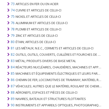
73
ARTICLES EN FER OU EN ACIER
74
CUIVRE ET ARTICLES DE CELUI-CI
75
NICKEL ET ARTICLES DE CELUI-CI
76
ALUMINIUM ET ARTICLES DE CELUI-CI
78
PLOMB ET ARTICLES DE CELUI-CI
79
ZINC ET ARTICLES DE CELUI-CI
80
ÉTAIN; ARTICLES DE CELUI-CI
81
LES MÉTAUX; N.E.C., CERMETS ET ARTICLES DE CELUI-CI
82
OUTILS, OUTILS, COUVERTS, CUILLÈRES ET FOURCHES DE MÉTAUX DE BASE; PARTIES DE CELLES-CI, EN METAL DE BASE
83
MÉTAL; PRODUITS DIVERS DE BASE METAL
84
RÉACTEURS NUCLÉAIRES, CHAUDIÈRES, MACHINES ET APPAREILS MÉCANIQUES; PARTIES DE CELLES-CI
85
MACHINES ET ÉQUIPEMENTS ÉLECTRIQUES ET LEURS PARTIES; ENREGISTREURS ET REPRODUCTEURS SONORES; APPAREILS D'ENREGISTREMENT OU DE REPRODUCTION DES IMAGES ET DU SON EN TÉLÉVISION, PIÈCES ET ACCESSOIRES DE TELS ARTICLES
86
CHEMIN DE FER, LOCOMOTIVES DE TRAMWAY, MATÉRIEL ROULANT ET LEURS PARTIES; RACCORDS DE CHEMIN DE FER OU DE TRAMWAY ET RACCORDS ET PIÈCES DE CELLES-CI; ÉQUIPEMENT DE SIGNALISATION DE TRAFIC MÉCANIQUE (Y COMPRIS ÉLECTRO-MÉCANIQUE) DE TOUS TYPES
87
VÉHICULES; AUTRES QUE LE MATÉRIEL ROULANT DE CHEMIN DE FER OU DE TRAMWAY, ET LEURS PIÈCES ET ACCESSOIRES
88
AÉRONEFS, ESPACES ET PIÈCES DE CELUI-CI
89
NAVIRES, BATEAUX ET STRUCTURES FLOTTANTES
90
INSTRUMENTS ET APPAREILS OPTIQUES, PHOTOGRAPHIQUES, CINÉMATOGRAPHIQUES, DE MESURE, DE CONTRÔLE, DE MÉDECINE OU DE CHIRURGIE; PIÈCES ET ACCESSOIRES