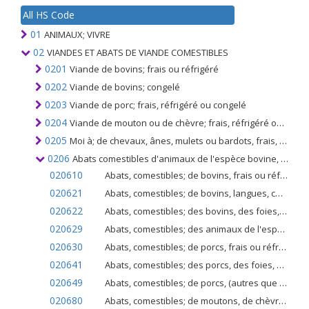
All HS Code
01
ANIMAUX; VIVRE
02
VIANDES ET ABATS DE VIANDE COMESTIBLES
0201
Viande de bovins; frais ou réfrigéré
0202
Viande de bovins; congelé
0203
Viande de porc; frais, réfrigéré ou congelé
0204
Viande de mouton ou de chèvre; frais, réfrigéré ou congelé
0205
Moi à; de chevaux, ânes, mulets ou bardots, frais, réfrigérés ou congelés
0206
Abats comestibles d'animaux de l'espèce bovine, porcine, ovine, caprine, chevaline, asine, mulet ou bardane; frais, réfrigéré ou congelé
020610
Abats, comestibles; de bovins, frais ou réfrigérés
020621
Abats, comestibles; de bovins, langues, congelés
020622
Abats, comestibles; des bovins, des foies, congelés
020629
Abats, comestibles; des animaux de l'espèce bovine (autres que langues et foies), congelés
020630
Abats, comestibles; de porcs, frais ou réfrigérés
020641
Abats, comestibles; des porcs, des foies, congelés
020649
Abats, comestibles; de porcs, (autres que les foies), congelés
020680
Abats, comestibles; de moutons, de chèvres, de chevaux, d'ânes, de mulets ou de bardots, frais ou réfrigérés