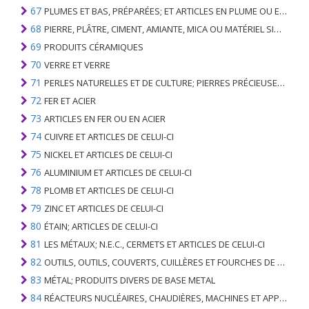
67
PLUMES ET BAS, PRÉPARÉES; ET ARTICLES EN PLUME OU EN BAS; FLEURS ARTIFICIELLES; ARTICLES DE CHEVEUX HUMAINS
68
PIERRE, PLÂTRE, CIMENT, AMIANTE, MICA OU MATÉRIEL SIMILAIRE; ARTICLES DE CELUI-CI
69
PRODUITS CÉRAMIQUES
70
VERRE ET VERRE
71
PERLES NATURELLES ET DE CULTURE; PIERRES PRÉCIEUSES, SEMI-PRÉCIEUSES; MÉTAUX PRÉCIEUX, PLAQUÉS OU DOUBLÉS DE MÉTAUX PRÉCIEUX ET OUVRAGES EN CES MATIÈRES; IMITATION BIJOUTERIE; PIÈCE DE MONNAIE
72
FER ET ACIER
73
ARTICLES EN FER OU EN ACIER
74
CUIVRE ET ARTICLES DE CELUI-CI
75
NICKEL ET ARTICLES DE CELUI-CI
76
ALUMINIUM ET ARTICLES DE CELUI-CI
78
PLOMB ET ARTICLES DE CELUI-CI
79
ZINC ET ARTICLES DE CELUI-CI
80
ÉTAIN; ARTICLES DE CELUI-CI
81
LES MÉTAUX; N.E.C., CERMETS ET ARTICLES DE CELUI-CI
82
OUTILS, OUTILS, COUVERTS, CUILLÈRES ET FOURCHES DE MÉTAUX DE BASE; PARTIES DE CELLES-CI, EN METAL DE BASE
83
MÉTAL; PRODUITS DIVERS DE BASE METAL
84
RÉACTEURS NUCLÉAIRES, CHAUDIÈRES, MACHINES ET APPAREILS MÉCANIQUES; PARTIES DE CELLES-CI