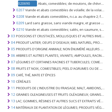
020690
Abats, comestibles; de moutons, de chèvres, de chevaux, d'ânes, de mules ou de bardots, congelés
0207
Viande et abats comestibles de volaille; de la volaille du no. 0105, (c'est-à-dire des volailles de l'espèce Gallus domesticus), frais, réfrigérés ou congelés
0208
Viande et abats comestibles, n.c.a. au chapitre 2; frais, réfrigéré ou congelé
0209
Lard sans graisse, sans viande maigre, et graisse de volailles, non fondus ni autrement extraits, frais, réfrigérés, congelés, salés ou en saumure, séchés ou fumés
0210
Viande et abats comestibles; salés, en saumure, séchés ou fumés; farines et poudres comestibles de viandes ou d'abats
03
POISSONS ET CRUSTACÉS, MOLLUSQUES ET AUTRES INVERTÉBRÉS AQUATIQUES
04
PRODUIT LAITIER; OEUFS D'OISEAUX; MIEL NATUREL; PRODUITS COMESTIBLES D'ORIGINE ANIMALE, NON ÉNUMÉRÉS AILLEURS OU INCLUS
05
PRODUITS D'ORIGINE ANIMALE; NON ÉNUMÉRÉ AILLEURS OU INCLUS
06
ARBRES ET AUTRES PLANTES, VIVANTS; AMPOULES, RACINES ET ANALOGUES; FLEURS COUPEES ET FEUILLAGE ORNEMENTAL
07
LÉGUMES ET CERTAINES RACINES ET TUBERCULES; COMESTIBLE
08
FRUITS ET NOIX, COMESTIBLES; PEEL D'AGRUMES OU DE MELONS
09
CAFÉ, THÉ, MATE ET ÉPICES
10
CÉRÉALES
11
PRODUITS DE L'INDUSTRIE DU FRAISAGE; MALT, AMIDONS, INULINE, GLUTEN DE BLÉ
12
GRAINES OLEAGINEUSES ET FRUITS OLÉAGINEUX; GRAINS DIVERS, GRAINES ET FRUITS, PLANTES INDUSTRIELLES OU MÉDICINALES; PAILLE ET FOURRAGE
13
LAC; GOMMES, RÉSINES ET AUTRES SUCS ET EXTRAITS VÉGÉTAUX
14
MATÉRIAUX DE PLANTATION DE LÉGUMES; PRODUITS VÉGÉTAUX NON DÉNOMMÉS NI COMPRIS AILLEURS