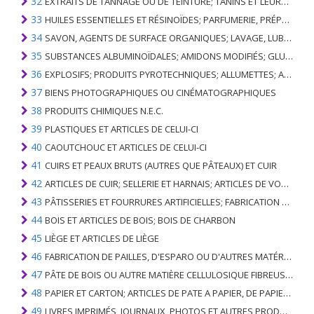
32
EXTRAITS DE TANNAGE OU DE TEINTURE; TANINS ET LEURS DERIVES; COLORANTS, PIGMENTS ET AUTRES MATIERES COLORANTES; PEINTURES, VERNIS; MASTIC, AUTRES MASTIQUES; ENCRES
33
HUILES ESSENTIELLES ET RÉSINOÏDES; PARFUMERIE, PRÉPARATIONS COSMÉTIQUES OU DE TOILETTE
34
SAVON, AGENTS DE SURFACE ORGANIQUES; LAVAGE, LUBRIFICATION, POLISSAGE OU PRÉPARATION À L'ÉPURATION; CIRES ARTIFICIELLES OU PRÉPARÉES, BOUGIES ET ARTICLES SIMILAIRES, PÂTES À MODÉLISER, CIRES DENTAIRES ET PRÉPARATIONS DENTAIRES À BASE DE PLÂTRE
35
SUBSTANCES ALBUMINOÏDALES; AMIDONS MODIFIÉS; GLUES; ENZYMES
36
EXPLOSIFS; PRODUITS PYROTECHNIQUES; ALLUMETTES; ALLIAGES PYROPHORIQUES; CERTAINES PRÉPARATIONS COMBUSTIBLES
37
BIENS PHOTOGRAPHIQUES OU CINÉMATOGRAPHIQUES
38
PRODUITS CHIMIQUES N.E.C.
39
PLASTIQUES ET ARTICLES DE CELUI-CI
40
CAOUTCHOUC ET ARTICLES DE CELUI-CI
41
CUIRS ET PEAUX BRUTS (AUTRES QUE PÂTEAUX) ET CUIR
42
ARTICLES DE CUIR; SELLERIE ET ​​HARNAIS; ARTICLES DE VOYAGE, SACS À MAIN ET RÉCIPIENTS ANALOGUES; ARTICLES DE GUT ANIMAL (AUTRE QUE GUT DE SOIE-VERT)
43
PÂTISSERIES ET FOURRURES ARTIFICIELLES; FABRICATION DE CELLES-CI
44
BOIS ET ARTICLES DE BOIS; BOIS DE CHARBON
45
LIÈGE ET ARTICLES DE LIÈGE
46
FABRICATION DE PAILLES, D'ESPARO OU D'AUTRES MATÉRIAUX DE COULÉE; BASKETWARE ET WICKERWORK
47
PÂTE DE BOIS OU AUTRE MATIÈRE CELLULOSIQUE FIBREUSE; PAPIER OU CARTON RÉCUPÉRÉ (DÉCHETS ET DÉCHETS)
48
PAPIER ET CARTON; ARTICLES DE PATE A PAPIER, DE PAPIER OU DE CARTON
49
LIVRES IMPRIMÉS, JOURNAUX, PHOTOS ET AUTRES PRODUITS DE L'INDUSTRIE DE L'IMPRIMERIE; MANUSCRITS, TYPESCRIPTS ET PLANS