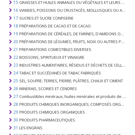
15
GRAISSES ET HUILES ANIMALES OU VÉGÉTALES ET LEURS PRODUITS DE CLIVAGE; GRAISSES ANIMALES PRÉPARÉES; CIRES ANIMALES OU VÉGÉTALES
16
VIANDES, POISSONS OU CRUSTACÉS, MOLLUSQUES OU AUTRES INVERTÉBRÉS AQUATIQUES; PRÉPARATIONS DE CELLES-CI
17
SUCRES ET SUCRE CONFISERIE
18
PRÉPARATIONS DE CACAO ET DE CACAO
19
PRÉPARATIONS DE CÉRÉALES, DE FARINES, D'AMIDONS OU DE LAIT; PRODUITS DE PATISSERIE
20
PRÉPARATIONS DE LÉGUMES, FRUITS, NOIX OU AUTRES PARTIES DE PLANTES
21
PREPARATIONS COMESTIBLES DIVERSES
22
BOISSONS, SPIRITUEUX ET VINAIGRE
23
INDUSTRIES ALIMENTAIRES, RÉSIDUS ET DÉCHETS DE CELLES-CI; FOURRAGE ANIMAL PRÉPARÉ
24
TABAC ET SUCCÉDANÉS DE TABAC FABRIQUÉS
25
SEL; SOUFRE; TERRES, PIERRE; PLÂTRES, CHAUX ET CIMENT
26
MINERAIS, SCORIES ET CENDRES
27
Combustibles minéraux, huiles minérales et produits de leur distillation; SUBSTANCES BITUMINEUSES; CIRES MINÉRALES
28
PRODUITS CHIMIQUES INORGANIQUES; COMPOSÉS ORGANIQUES ET INORGANIQUES DE MÉTAUX PRÉCIEUX; DE MÉTAUX DES TERRES RARES, D'ÉLÉMENTS RADIOACTIFS ET D'ISOTOPES
29
PRODUITS CHIMIQUES ORGANIQUES
30
PRODUITS PHARMACEUTIQUES
31
LES ENGRAIS