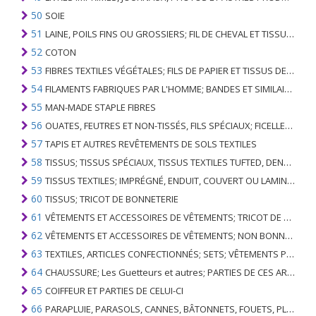
50
SOIE
51
LAINE, POILS FINS OU GROSSIERS; FIL DE CHEVAL ET TISSU TISSÉ
52
COTON
53
FIBRES TEXTILES VÉGÉTALES; FILS DE PAPIER ET TISSUS DE FILS DE PAPIER
54
FILAMENTS FABRIQUES PAR L'HOMME; BANDES ET SIMILAIRES DE MATIERES TEXTILES SYNTHETIQUES
55
MAN-MADE STAPLE FIBRES
56
OUATES, FEUTRES ET NON-TISSÉS, FILS SPÉCIAUX; FICELLES, CORDES, CORDES, CÂBLES ET ARTICLES ASSOCIÉS
57
TAPIS ET AUTRES REVÊTEMENTS DE SOLS TEXTILES
58
TISSUS; TISSUS SPÉCIAUX, TISSUS TEXTILES TUFTED, DENTELLE, TAPISSERIES, GARNITURES, BRODERIES
59
TISSUS TEXTILES; IMPRÉGNÉ, ENDUIT, COUVERT OU LAMINÉ; ARTICLES TEXTILES D'UN TYPE ADAPTÉ À L'USAGE INDUSTRIEL
60
TISSUS; TRICOT DE BONNETERIE
61
VÊTEMENTS ET ACCESSOIRES DE VÊTEMENTS; TRICOT DE BONNETERIE
62
VÊTEMENTS ET ACCESSOIRES DE VÊTEMENTS; NON BONNETERIE
63
TEXTILES, ARTICLES CONFECTIONNÉS; SETS; VÊTEMENTS PORTÉS ET ARTICLES TEXTILES USÉS; RAGS
64
CHAUSSURE; Les Guetteurs et autres; PARTIES DE CES ARTICLES
65
COIFFEUR ET PARTIES DE CELUI-CI
66
PARAPLUIE, PARASOLS, CANNES, BÂTONNETS, FOUETS, PLANTES DE CONDUITE; ET LEURS PARTIES