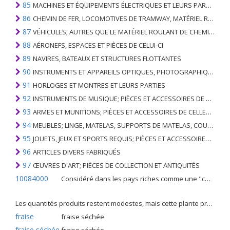
85
MACHINES ET ÉQUIPEMENTS ÉLECTRIQUES ET LEURS PARTIES; ENREGISTREURS ET REPRODUCTEURS SONORES; APPAREILS D'ENREGISTREMENT OU DE REPRODUCTION DES IMAGES ET DU SON EN TÉLÉVISION, PIÈCES ET ACCESSOIRES DE TELS ARTICLES
86
CHEMIN DE FER, LOCOMOTIVES DE TRAMWAY, MATÉRIEL ROULANT ET LEURS PARTIES; RACCORDS DE CHEMIN DE FER OU DE TRAMWAY ET RACCORDS ET PIÈCES DE CELLES-CI; ÉQUIPEMENT DE SIGNALISATION DE TRAFIC MÉCANIQUE (Y COMPRIS ÉLECTRO-MÉCANIQUE) DE TOUS TYPES
87
VÉHICULES; AUTRES QUE LE MATÉRIEL ROULANT DE CHEMIN DE FER OU DE TRAMWAY, ET LEURS PIÈCES ET ACCESSOIRES
88
AÉRONEFS, ESPACES ET PIÈCES DE CELUI-CI
89
NAVIRES, BATEAUX ET STRUCTURES FLOTTANTES
90
INSTRUMENTS ET APPAREILS OPTIQUES, PHOTOGRAPHIQUES, CINÉMATOGRAPHIQUES, DE MESURE, DE CONTRÔLE, DE MÉDECINE OU DE CHIRURGIE; PIÈCES ET ACCESSOIRES
91
HORLOGES ET MONTRES ET LEURS PARTIES
92
INSTRUMENTS DE MUSIQUE; PIÈCES ET ACCESSOIRES DE TELS ARTICLES
93
ARMES ET MUNITIONS; PIÈCES ET ACCESSOIRES DE CELLES-CI
94
MEUBLES; LINGE, MATELAS, SUPPORTS DE MATELAS, COUSSINS ET AMEUBLEMENT SIMILAIRE FARCI; LAMPES ET RACCORDS D'ÉCLAIRAGE, N.E.C .; SIGNES LUMINEUSES, PLAQUES DE NOMS LUMINEUSES ET SIMILAIRES; BÂTIMENTS PRÉFABRIQUÉS
95
JOUETS, JEUX ET SPORTS REQUIS; PIÈCES ET ACCESSOIRES DE CELLES-CI
96
ARTICLES DIVERS FABRIQUÉS
97
ŒUVRES D'ART; PIÈCES DE COLLECTION ET ANTIQUITÉS
10084000
Considéré dans les pays riches comme une "céréale mineure", le fonio blanc est une graminée de la famille des poaceae cultivée pour ses graines dans certaines régions d'Afrique.
Les quantités produits restent modestes, mais cette plante présente malgré tout de nombreuses qualités. Elle est utilisé dans l'alimentation humaine et entre dans la préparation de nombreuses recettes traditionnelles africaines comme le couscous, la bouillie, les boulettes, les beignets et même le pain.
fraise
fraise séchée
fraise séchée