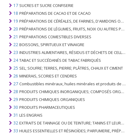
17
SUCRES ET SUCRE CONFISERIE
18
PRÉPARATIONS DE CACAO ET DE CACAO
19
PRÉPARATIONS DE CÉRÉALES, DE FARINES, D'AMIDONS OU DE LAIT; PRODUITS DE PATISSERIE
20
PRÉPARATIONS DE LÉGUMES, FRUITS, NOIX OU AUTRES PARTIES DE PLANTES
21
PREPARATIONS COMESTIBLES DIVERSES
22
BOISSONS, SPIRITUEUX ET VINAIGRE
23
INDUSTRIES ALIMENTAIRES, RÉSIDUS ET DÉCHETS DE CELLES-CI; FOURRAGE ANIMAL PRÉPARÉ
24
TABAC ET SUCCÉDANÉS DE TABAC FABRIQUÉS
25
SEL; SOUFRE; TERRES, PIERRE; PLÂTRES, CHAUX ET CIMENT
26
MINERAIS, SCORIES ET CENDRES
27
Combustibles minéraux, huiles minérales et produits de leur distillation; SUBSTANCES BITUMINEUSES; CIRES MINÉRALES
28
PRODUITS CHIMIQUES INORGANIQUES; COMPOSÉS ORGANIQUES ET INORGANIQUES DE MÉTAUX PRÉCIEUX; DE MÉTAUX DES TERRES RARES, D'ÉLÉMENTS RADIOACTIFS ET D'ISOTOPES
29
PRODUITS CHIMIQUES ORGANIQUES
30
PRODUITS PHARMACEUTIQUES
31
LES ENGRAIS
32
EXTRAITS DE TANNAGE OU DE TEINTURE; TANINS ET LEURS DERIVES; COLORANTS, PIGMENTS ET AUTRES MATIERES COLORANTES; PEINTURES, VERNIS; MASTIC, AUTRES MASTIQUES; ENCRES
33
HUILES ESSENTIELLES ET RÉSINOÏDES; PARFUMERIE, PRÉPARATIONS COSMÉTIQUES OU DE TOILETTE