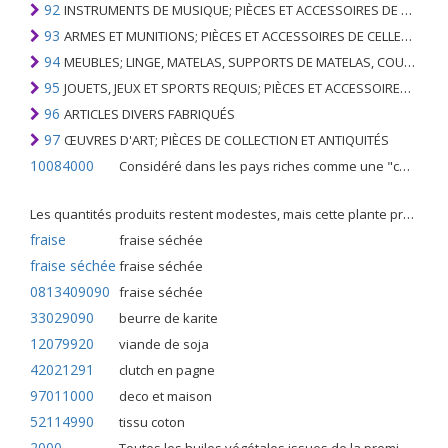
92
INSTRUMENTS DE MUSIQUE; PIÈCES ET ACCESSOIRES DE TELS ARTICLES
93
ARMES ET MUNITIONS; PIÈCES ET ACCESSOIRES DE CELLES-CI
94
MEUBLES; LINGE, MATELAS, SUPPORTS DE MATELAS, COUSSINS ET AMEUBLEMENT SIMILAIRE FARCI; LAMPES ET RACCORDS D'ÉCLAIRAGE, N.E.C .; SIGNES LUMINEUSES, PLAQUES DE NOMS LUMINEUSES ET SIMILAIRES; BÂTIMENTS PRÉFABRIQUÉS
95
JOUETS, JEUX ET SPORTS REQUIS; PIÈCES ET ACCESSOIRES DE CELLES-CI
96
ARTICLES DIVERS FABRIQUÉS
97
ŒUVRES D'ART; PIÈCES DE COLLECTION ET ANTIQUITÉS
10084000
Considéré dans les pays riches comme une "céréale mineure", le fonio blanc est une graminée de la famille des poaceae cultivée pour ses graines dans certaines régions d'Afrique.
Les quantités produits restent modestes, mais cette plante présente malgré tout de nombreuses qualités. Elle est utilisé dans l'alimentation humaine et entre dans la préparation de nombreuses recettes traditionnelles africaines comme le couscous, la bouillie, les boulettes, les beignets et même le pain.
fraise
fraise séchée
fraise séchée
fraise séchée
0813409090
fraise séchée
33029090
beurre de karite
12079920
viande de soja
42021291
clutch en pagne
97011000
deco et maison
52114990
tissu coton
2000