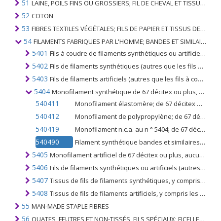
51
LAINE, POILS FINS OU GROSSIERS; FIL DE CHEVAL ET TISSU TISSÉ
52
COTON
53
FIBRES TEXTILES VÉGÉTALES; FILS DE PAPIER ET TISSUS DE FILS DE PAPIER
54
FILAMENTS FABRIQUES PAR L'HOMME; BANDES ET SIMILAIRES DE MATIERES TEXTILES SYNTHETIQUES
5401
Fils à coudre de filaments synthétiques ou artificiels, même conditionnés pour la vente au détail
5402
Fils de filaments synthétiques (autres que les fils à coudre), non conditionnés pour la vente au détail, y compris les monofilaments synthétiques de moins de 67 décitex
5403
Fils de filaments artificiels (autres que les fils à coudre), non conditionnés pour la vente au détail, y compris les monofilaments artificiels de moins de 67 décitex
5404
Monofilament synthétique de 67 décitex ou plus, dont la plus grande dimension de la section transversale ne dépasse pas 1 mm; Bandes et similaires (p.ex. paille artificielle) en matières textiles synthétiques d'une largeur apparente n'excédant pas 5 mm
540411
Monofilament élastomère; de 67 décitex ou plus et dont aucune dimension transversale ne dépasse 1 mm
540412
Monofilament de polypropylène; de 67 décitex ou plus et dont aucune dimension transversale ne dépasse 1 mm
540419
Monofilament n.c.a. au n ° 5404; de 67 décitex ou plus et dont aucune dimension transversale ne dépasse 1 mm
540490
Filament synthétique bandes et similaires (p.ex. paille artificielle), en matières textiles synthétiques d'une largeur apparente n'excédant pas 5 mm
5405
Monofilament artificiel de 67 décitex ou plus, aucune dimension de section transversale ne dépasse 1 mm; bandes et similaires (p.ex. paille artificielle), en matières textiles artificielles d'une largeur n'excédant pas 5 mm
5406
Fils de filaments synthétiques ou artificiels (autres que les fils à coudre), conditionnés pour la vente au détail
5407
Tissus de fils de filaments synthétiques, y compris les tissus obtenus à partir de matières du no. 5404
5408
Tissus de fils de filaments artificiels, y compris les tissus obtenus à partir de matières du no. 5404
55
MAN-MADE STAPLE FIBRES
56
OUATES, FEUTRES ET NON-TISSÉS, FILS SPÉCIAUX; FICELLES, CORDES, CORDES, CÂBLES ET ARTICLES ASSOCIÉS