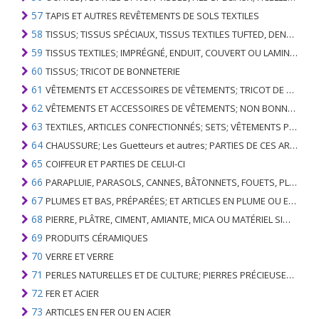
57
TAPIS ET AUTRES REVÊTEMENTS DE SOLS TEXTILES
58
TISSUS; TISSUS SPÉCIAUX, TISSUS TEXTILES TUFTED, DENTELLE, TAPISSERIES, GARNITURES, BRODERIES
59
TISSUS TEXTILES; IMPRÉGNÉ, ENDUIT, COUVERT OU LAMINÉ; ARTICLES TEXTILES D'UN TYPE ADAPTÉ À L'USAGE INDUSTRIEL
60
TISSUS; TRICOT DE BONNETERIE
61
VÊTEMENTS ET ACCESSOIRES DE VÊTEMENTS; TRICOT DE BONNETERIE
62
VÊTEMENTS ET ACCESSOIRES DE VÊTEMENTS; NON BONNETERIE
63
TEXTILES, ARTICLES CONFECTIONNÉS; SETS; VÊTEMENTS PORTÉS ET ARTICLES TEXTILES USÉS; RAGS
64
CHAUSSURE; Les Guetteurs et autres; PARTIES DE CES ARTICLES
65
COIFFEUR ET PARTIES DE CELUI-CI
66
PARAPLUIE, PARASOLS, CANNES, BÂTONNETS, FOUETS, PLANTES DE CONDUITE; ET LEURS PARTIES
67
PLUMES ET BAS, PRÉPARÉES; ET ARTICLES EN PLUME OU EN BAS; FLEURS ARTIFICIELLES; ARTICLES DE CHEVEUX HUMAINS
68
PIERRE, PLÂTRE, CIMENT, AMIANTE, MICA OU MATÉRIEL SIMILAIRE; ARTICLES DE CELUI-CI
69
PRODUITS CÉRAMIQUES
70
VERRE ET VERRE
71
PERLES NATURELLES ET DE CULTURE; PIERRES PRÉCIEUSES, SEMI-PRÉCIEUSES; MÉTAUX PRÉCIEUX, PLAQUÉS OU DOUBLÉS DE MÉTAUX PRÉCIEUX ET OUVRAGES EN CES MATIÈRES; IMITATION BIJOUTERIE; PIÈCE DE MONNAIE
72
FER ET ACIER
73
ARTICLES EN FER OU EN ACIER