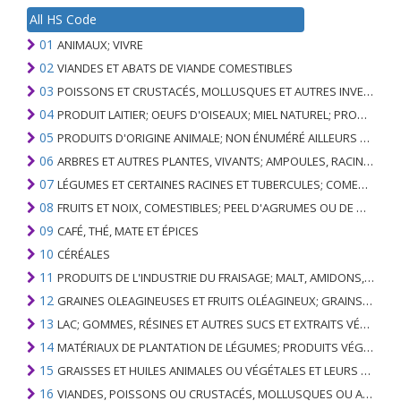
All HS Code
01
ANIMAUX; VIVRE
02
VIANDES ET ABATS DE VIANDE COMESTIBLES
03
POISSONS ET CRUSTACÉS, MOLLUSQUES ET AUTRES INVERTÉBRÉS AQUATIQUES
04
PRODUIT LAITIER; OEUFS D'OISEAUX; MIEL NATUREL; PRODUITS COMESTIBLES D'ORIGINE ANIMALE, NON ÉNUMÉRÉS AILLEURS OU INCLUS
05
PRODUITS D'ORIGINE ANIMALE; NON ÉNUMÉRÉ AILLEURS OU INCLUS
06
ARBRES ET AUTRES PLANTES, VIVANTS; AMPOULES, RACINES ET ANALOGUES; FLEURS COUPEES ET FEUILLAGE ORNEMENTAL
07
LÉGUMES ET CERTAINES RACINES ET TUBERCULES; COMESTIBLE
08
FRUITS ET NOIX, COMESTIBLES; PEEL D'AGRUMES OU DE MELONS
09
CAFÉ, THÉ, MATE ET ÉPICES
10
CÉRÉALES
11
PRODUITS DE L'INDUSTRIE DU FRAISAGE; MALT, AMIDONS, INULINE, GLUTEN DE BLÉ
12
GRAINES OLEAGINEUSES ET FRUITS OLÉAGINEUX; GRAINS DIVERS, GRAINES ET FRUITS, PLANTES INDUSTRIELLES OU MÉDICINALES; PAILLE ET FOURRAGE
13
LAC; GOMMES, RÉSINES ET AUTRES SUCS ET EXTRAITS VÉGÉTAUX
14
MATÉRIAUX DE PLANTATION DE LÉGUMES; PRODUITS VÉGÉTAUX NON DÉNOMMÉS NI COMPRIS AILLEURS
15
GRAISSES ET HUILES ANIMALES OU VÉGÉTALES ET LEURS PRODUITS DE CLIVAGE; GRAISSES ANIMALES PRÉPARÉES; CIRES ANIMALES OU VÉGÉTALES
16
VIANDES, POISSONS OU CRUSTACÉS, MOLLUSQUES OU AUTRES INVERTÉBRÉS AQUATIQUES; PRÉPARATIONS DE CELLES-CI