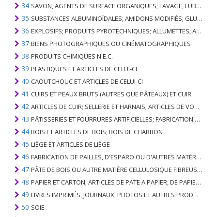
34
SAVON, AGENTS DE SURFACE ORGANIQUES; LAVAGE, LUBRIFICATION, POLISSAGE OU PRÉPARATION À L'ÉPURATION; CIRES ARTIFICIELLES OU PRÉPARÉES, BOUGIES ET ARTICLES SIMILAIRES, PÂTES À MODÉLISER, CIRES DENTAIRES ET PRÉPARATIONS DENTAIRES À BASE DE PLÂTRE
35
SUBSTANCES ALBUMINOÏDALES; AMIDONS MODIFIÉS; GLUES; ENZYMES
36
EXPLOSIFS; PRODUITS PYROTECHNIQUES; ALLUMETTES; ALLIAGES PYROPHORIQUES; CERTAINES PRÉPARATIONS COMBUSTIBLES
37
BIENS PHOTOGRAPHIQUES OU CINÉMATOGRAPHIQUES
38
PRODUITS CHIMIQUES N.E.C.
39
PLASTIQUES ET ARTICLES DE CELUI-CI
40
CAOUTCHOUC ET ARTICLES DE CELUI-CI
41
CUIRS ET PEAUX BRUTS (AUTRES QUE PÂTEAUX) ET CUIR
42
ARTICLES DE CUIR; SELLERIE ET ​​HARNAIS; ARTICLES DE VOYAGE, SACS À MAIN ET RÉCIPIENTS ANALOGUES; ARTICLES DE GUT ANIMAL (AUTRE QUE GUT DE SOIE-VERT)
43
PÂTISSERIES ET FOURRURES ARTIFICIELLES; FABRICATION DE CELLES-CI
44
BOIS ET ARTICLES DE BOIS; BOIS DE CHARBON
45
LIÈGE ET ARTICLES DE LIÈGE
46
FABRICATION DE PAILLES, D'ESPARO OU D'AUTRES MATÉRIAUX DE COULÉE; BASKETWARE ET WICKERWORK
47
PÂTE DE BOIS OU AUTRE MATIÈRE CELLULOSIQUE FIBREUSE; PAPIER OU CARTON RÉCUPÉRÉ (DÉCHETS ET DÉCHETS)
48
PAPIER ET CARTON; ARTICLES DE PATE A PAPIER, DE PAPIER OU DE CARTON
49
LIVRES IMPRIMÉS, JOURNAUX, PHOTOS ET AUTRES PRODUITS DE L'INDUSTRIE DE L'IMPRIMERIE; MANUSCRITS, TYPESCRIPTS ET PLANS
50
SOIE