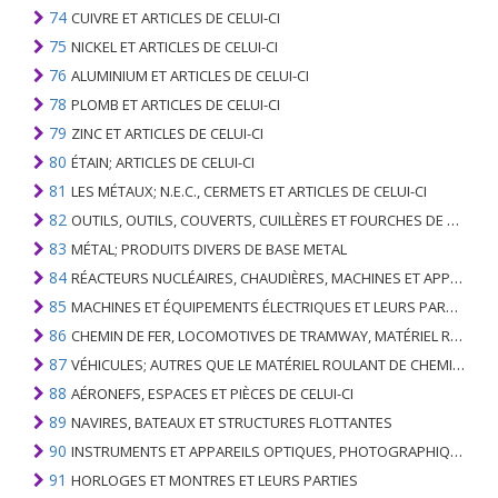
74
CUIVRE ET ARTICLES DE CELUI-CI
75
NICKEL ET ARTICLES DE CELUI-CI
76
ALUMINIUM ET ARTICLES DE CELUI-CI
78
PLOMB ET ARTICLES DE CELUI-CI
79
ZINC ET ARTICLES DE CELUI-CI
80
ÉTAIN; ARTICLES DE CELUI-CI
81
LES MÉTAUX; N.E.C., CERMETS ET ARTICLES DE CELUI-CI
82
OUTILS, OUTILS, COUVERTS, CUILLÈRES ET FOURCHES DE MÉTAUX DE BASE; PARTIES DE CELLES-CI, EN METAL DE BASE
83
MÉTAL; PRODUITS DIVERS DE BASE METAL
84
RÉACTEURS NUCLÉAIRES, CHAUDIÈRES, MACHINES ET APPAREILS MÉCANIQUES; PARTIES DE CELLES-CI
85
MACHINES ET ÉQUIPEMENTS ÉLECTRIQUES ET LEURS PARTIES; ENREGISTREURS ET REPRODUCTEURS SONORES; APPAREILS D'ENREGISTREMENT OU DE REPRODUCTION DES IMAGES ET DU SON EN TÉLÉVISION, PIÈCES ET ACCESSOIRES DE TELS ARTICLES
86
CHEMIN DE FER, LOCOMOTIVES DE TRAMWAY, MATÉRIEL ROULANT ET LEURS PARTIES; RACCORDS DE CHEMIN DE FER OU DE TRAMWAY ET RACCORDS ET PIÈCES DE CELLES-CI; ÉQUIPEMENT DE SIGNALISATION DE TRAFIC MÉCANIQUE (Y COMPRIS ÉLECTRO-MÉCANIQUE) DE TOUS TYPES
87
VÉHICULES; AUTRES QUE LE MATÉRIEL ROULANT DE CHEMIN DE FER OU DE TRAMWAY, ET LEURS PIÈCES ET ACCESSOIRES
88
AÉRONEFS, ESPACES ET PIÈCES DE CELUI-CI
89
NAVIRES, BATEAUX ET STRUCTURES FLOTTANTES
90
INSTRUMENTS ET APPAREILS OPTIQUES, PHOTOGRAPHIQUES, CINÉMATOGRAPHIQUES, DE MESURE, DE CONTRÔLE, DE MÉDECINE OU DE CHIRURGIE; PIÈCES ET ACCESSOIRES
91
HORLOGES ET MONTRES ET LEURS PARTIES