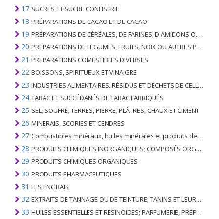
17
SUCRES ET SUCRE CONFISERIE
18
PRÉPARATIONS DE CACAO ET DE CACAO
19
PRÉPARATIONS DE CÉRÉALES, DE FARINES, D'AMIDONS OU DE LAIT; PRODUITS DE PATISSERIE
20
PRÉPARATIONS DE LÉGUMES, FRUITS, NOIX OU AUTRES PARTIES DE PLANTES
21
PREPARATIONS COMESTIBLES DIVERSES
22
BOISSONS, SPIRITUEUX ET VINAIGRE
23
INDUSTRIES ALIMENTAIRES, RÉSIDUS ET DÉCHETS DE CELLES-CI; FOURRAGE ANIMAL PRÉPARÉ
24
TABAC ET SUCCÉDANÉS DE TABAC FABRIQUÉS
25
SEL; SOUFRE; TERRES, PIERRE; PLÂTRES, CHAUX ET CIMENT
26
MINERAIS, SCORIES ET CENDRES
27
Combustibles minéraux, huiles minérales et produits de leur distillation; SUBSTANCES BITUMINEUSES; CIRES MINÉRALES
28
PRODUITS CHIMIQUES INORGANIQUES; COMPOSÉS ORGANIQUES ET INORGANIQUES DE MÉTAUX PRÉCIEUX; DE MÉTAUX DES TERRES RARES, D'ÉLÉMENTS RADIOACTIFS ET D'ISOTOPES
29
PRODUITS CHIMIQUES ORGANIQUES
30
PRODUITS PHARMACEUTIQUES
31
LES ENGRAIS
32
EXTRAITS DE TANNAGE OU DE TEINTURE; TANINS ET LEURS DERIVES; COLORANTS, PIGMENTS ET AUTRES MATIERES COLORANTES; PEINTURES, VERNIS; MASTIC, AUTRES MASTIQUES; ENCRES
33
HUILES ESSENTIELLES ET RÉSINOÏDES; PARFUMERIE, PRÉPARATIONS COSMÉTIQUES OU DE TOILETTE