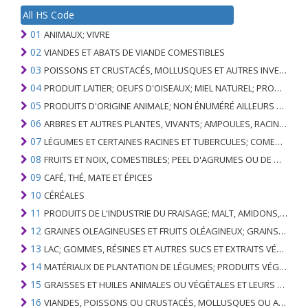
All HS Code
01
ANIMAUX; VIVRE
02
VIANDES ET ABATS DE VIANDE COMESTIBLES
03
POISSONS ET CRUSTACÉS, MOLLUSQUES ET AUTRES INVERTÉBRÉS AQUATIQUES
04
PRODUIT LAITIER; OEUFS D'OISEAUX; MIEL NATUREL; PRODUITS COMESTIBLES D'ORIGINE ANIMALE, NON ÉNUMÉRÉS AILLEURS OU INCLUS
05
PRODUITS D'ORIGINE ANIMALE; NON ÉNUMÉRÉ AILLEURS OU INCLUS
06
ARBRES ET AUTRES PLANTES, VIVANTS; AMPOULES, RACINES ET ANALOGUES; FLEURS COUPEES ET FEUILLAGE ORNEMENTAL
07
LÉGUMES ET CERTAINES RACINES ET TUBERCULES; COMESTIBLE
08
FRUITS ET NOIX, COMESTIBLES; PEEL D'AGRUMES OU DE MELONS
09
CAFÉ, THÉ, MATE ET ÉPICES
10
CÉRÉALES
11
PRODUITS DE L'INDUSTRIE DU FRAISAGE; MALT, AMIDONS, INULINE, GLUTEN DE BLÉ
12
GRAINES OLEAGINEUSES ET FRUITS OLÉAGINEUX; GRAINS DIVERS, GRAINES ET FRUITS, PLANTES INDUSTRIELLES OU MÉDICINALES; PAILLE ET FOURRAGE
13
LAC; GOMMES, RÉSINES ET AUTRES SUCS ET EXTRAITS VÉGÉTAUX
14
MATÉRIAUX DE PLANTATION DE LÉGUMES; PRODUITS VÉGÉTAUX NON DÉNOMMÉS NI COMPRIS AILLEURS
15
GRAISSES ET HUILES ANIMALES OU VÉGÉTALES ET LEURS PRODUITS DE CLIVAGE; GRAISSES ANIMALES PRÉPARÉES; CIRES ANIMALES OU VÉGÉTALES
16
VIANDES, POISSONS OU CRUSTACÉS, MOLLUSQUES OU AUTRES INVERTÉBRÉS AQUATIQUES; PRÉPARATIONS DE CELLES-CI