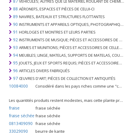
87
VÉHICULES; AUTRES QUE LE MATÉRIEL ROULANT DE CHEMIN DE FER OU DE TRAMWAY, ET LEURS PIÈCES ET ACCESSOIRES
88
AÉRONEFS, ESPACES ET PIÈCES DE CELUI-CI
89
NAVIRES, BATEAUX ET STRUCTURES FLOTTANTES
90
INSTRUMENTS ET APPAREILS OPTIQUES, PHOTOGRAPHIQUES, CINÉMATOGRAPHIQUES, DE MESURE, DE CONTRÔLE, DE MÉDECINE OU DE CHIRURGIE; PIÈCES ET ACCESSOIRES
91
HORLOGES ET MONTRES ET LEURS PARTIES
92
INSTRUMENTS DE MUSIQUE; PIÈCES ET ACCESSOIRES DE TELS ARTICLES
93
ARMES ET MUNITIONS; PIÈCES ET ACCESSOIRES DE CELLES-CI
94
MEUBLES; LINGE, MATELAS, SUPPORTS DE MATELAS, COUSSINS ET AMEUBLEMENT SIMILAIRE FARCI; LAMPES ET RACCORDS D'ÉCLAIRAGE, N.E.C .; SIGNES LUMINEUSES, PLAQUES DE NOMS LUMINEUSES ET SIMILAIRES; BÂTIMENTS PRÉFABRIQUÉS
95
JOUETS, JEUX ET SPORTS REQUIS; PIÈCES ET ACCESSOIRES DE CELLES-CI
96
ARTICLES DIVERS FABRIQUÉS
97
ŒUVRES D'ART; PIÈCES DE COLLECTION ET ANTIQUITÉS
10084000
Considéré dans les pays riches comme une "céréale mineure", le fonio blanc est une graminée de la famille des poaceae cultivée pour ses graines dans certaines régions d'Afrique.
Les quantités produits restent modestes, mais cette plante présente malgré tout de nombreuses qualités. Elle est utilisé dans l'alimentation humaine et entre dans la préparation de nombreuses recettes traditionnelles africaines comme le couscous, la bouillie, les boulettes, les beignets et même le pain.
fraise
fraise séchée
fraise séchée
fraise séchée
0813409090
fraise séchée
33029090
beurre de karite