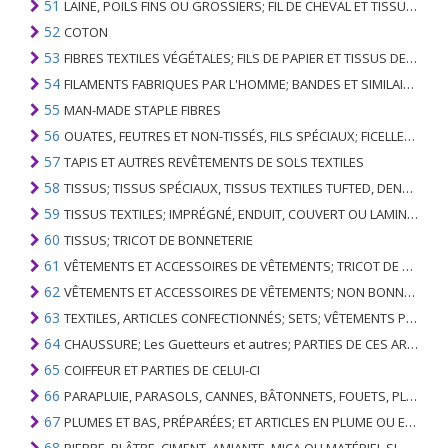
51
LAINE, POILS FINS OU GROSSIERS; FIL DE CHEVAL ET TISSU TISSÉ
52
COTON
53
FIBRES TEXTILES VÉGÉTALES; FILS DE PAPIER ET TISSUS DE FILS DE PAPIER
54
FILAMENTS FABRIQUES PAR L'HOMME; BANDES ET SIMILAIRES DE MATIERES TEXTILES SYNTHETIQUES
55
MAN-MADE STAPLE FIBRES
56
OUATES, FEUTRES ET NON-TISSÉS, FILS SPÉCIAUX; FICELLES, CORDES, CORDES, CÂBLES ET ARTICLES ASSOCIÉS
57
TAPIS ET AUTRES REVÊTEMENTS DE SOLS TEXTILES
58
TISSUS; TISSUS SPÉCIAUX, TISSUS TEXTILES TUFTED, DENTELLE, TAPISSERIES, GARNITURES, BRODERIES
59
TISSUS TEXTILES; IMPRÉGNÉ, ENDUIT, COUVERT OU LAMINÉ; ARTICLES TEXTILES D'UN TYPE ADAPTÉ À L'USAGE INDUSTRIEL
60
TISSUS; TRICOT DE BONNETERIE
61
VÊTEMENTS ET ACCESSOIRES DE VÊTEMENTS; TRICOT DE BONNETERIE
62
VÊTEMENTS ET ACCESSOIRES DE VÊTEMENTS; NON BONNETERIE
63
TEXTILES, ARTICLES CONFECTIONNÉS; SETS; VÊTEMENTS PORTÉS ET ARTICLES TEXTILES USÉS; RAGS
64
CHAUSSURE; Les Guetteurs et autres; PARTIES DE CES ARTICLES
65
COIFFEUR ET PARTIES DE CELUI-CI
66
PARAPLUIE, PARASOLS, CANNES, BÂTONNETS, FOUETS, PLANTES DE CONDUITE; ET LEURS PARTIES
67
PLUMES ET BAS, PRÉPARÉES; ET ARTICLES EN PLUME OU EN BAS; FLEURS ARTIFICIELLES; ARTICLES DE CHEVEUX HUMAINS
68