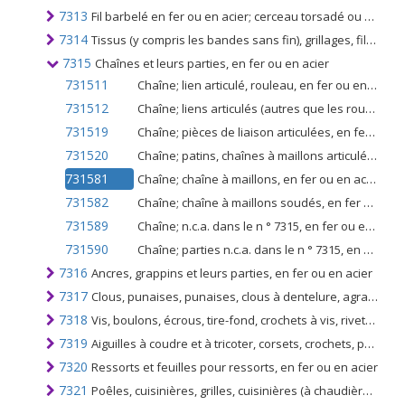
7313
Fil barbelé en fer ou en acier; cerceau torsadé ou simple fil plat, barbelé ou non et fil double faiblement tordu, des types utilisés pour clôtures, en fer ou en acier
7314
Tissus (y compris les bandes sans fin), grillages, filets et clôtures, en fils de fer ou d'acier; métal déployé de fer ou d'acier
7315
Chaînes et leurs parties, en fer ou en acier
731511
Chaîne; lien articulé, rouleau, en fer ou en acier
731512
Chaîne; liens articulés (autres que les rouleaux), en fer ou en acier
731519
Chaîne; pièces de liaison articulées, en fer ou en acier
731520
Chaîne; patins, chaînes à maillons articulés et leurs parties, en fer ou en acier
731581
Chaîne; chaîne à maillons, en fer ou en acier
731582
Chaîne; chaîne à maillons soudés, en fer ou en acier
731589
Chaîne; n.c.a. dans le n ° 7315, en fer ou en acier
731590
Chaîne; parties n.c.a. dans le n ° 7315, en fer ou en acier
7316
Ancres, grappins et leurs parties, en fer ou en acier
7317
Clous, punaises, punaises, clous à dentelure, agrafes et similaires, en fer ou en acier, à tête ou autre, mais à l'exclusion des ouvrages à tête en cuivre
7318
Vis, boulons, écrous, tire-fond, crochets à vis, rivets, goupilles, chevilles, clavettes, rondelles (y compris les rondelles destinées à faire ressort) et articles similaires, en fer ou en acier
7319
Aiguilles à coudre et à tricoter, corsets, crochets, pointes à broder et articles similaires, à main, en fer ou en acier; épingles de sûreté et autres épingles en fer ou en acier, non dénommées ni comprises ailleurs
7320
Ressorts et feuilles pour ressorts, en fer ou en acier
7321
Poêles, cuisinières, grilles, cuisinières (à chaudières auxiliaires pour le chauffage central), barbecues, braseros, anneaux à gaz, chauffe-plats et appareils similaires non électriques pour la maison, en fer ou en acier