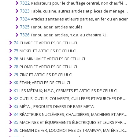
7322
Radiateurs pour le chauffage central, non chauffés électriquement et leurs parties, en fer ou en acier; réchauffeurs d'air, distributeurs d'air chaud non chauffés électriquement, avec ventilateur ou ventilateur
7323
Table, cuisine, autres articles et pièces de ménage en fer ou en acier; laine de fer ou d'acier; éponges à récurer et tampons à récurer ou à polir, gants et articles simil. en fer ou en acier
7324
Articles sanitaires et leurs parties, en fer ou en acier
7325
Fer ou acier; articles moulés
7326
Fer ou acier; articles, n.c.a. au chapitre 73
74
CUIVRE ET ARTICLES DE CELUI-CI
75
NICKEL ET ARTICLES DE CELUI-CI
76
ALUMINIUM ET ARTICLES DE CELUI-CI
78
PLOMB ET ARTICLES DE CELUI-CI
79
ZINC ET ARTICLES DE CELUI-CI
80
ÉTAIN; ARTICLES DE CELUI-CI
81
LES MÉTAUX; N.E.C., CERMETS ET ARTICLES DE CELUI-CI
82
OUTILS, OUTILS, COUVERTS, CUILLÈRES ET FOURCHES DE MÉTAUX DE BASE; PARTIES DE CELLES-CI, EN METAL DE BASE
83
MÉTAL; PRODUITS DIVERS DE BASE METAL
84
RÉACTEURS NUCLÉAIRES, CHAUDIÈRES, MACHINES ET APPAREILS MÉCANIQUES; PARTIES DE CELLES-CI
85
MACHINES ET ÉQUIPEMENTS ÉLECTRIQUES ET LEURS PARTIES; ENREGISTREURS ET REPRODUCTEURS SONORES; APPAREILS D'ENREGISTREMENT OU DE REPRODUCTION DES IMAGES ET DU SON EN TÉLÉVISION, PIÈCES ET ACCESSOIRES DE TELS ARTICLES
86
CHEMIN DE FER, LOCOMOTIVES DE TRAMWAY, MATÉRIEL ROULANT ET LEURS PARTIES; RACCORDS DE CHEMIN DE FER OU DE TRAMWAY ET RACCORDS ET PIÈCES DE CELLES-CI; ÉQUIPEMENT DE SIGNALISATION DE TRAFIC MÉCANIQUE (Y COMPRIS ÉLECTRO-MÉCANIQUE) DE TOUS TYPES