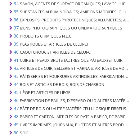
34
SAVON, AGENTS DE SURFACE ORGANIQUES; LAVAGE, LUBRIFICATION, POLISSAGE OU PRÉPARATION À L'ÉPURATION; CIRES ARTIFICIELLES OU PRÉPARÉES, BOUGIES ET ARTICLES SIMILAIRES, PÂTES À MODÉLISER, CIRES DENTAIRES ET PRÉPARATIONS DENTAIRES À BASE DE PLÂTRE
35
SUBSTANCES ALBUMINOÏDALES; AMIDONS MODIFIÉS; GLUES; ENZYMES
36
EXPLOSIFS; PRODUITS PYROTECHNIQUES; ALLUMETTES; ALLIAGES PYROPHORIQUES; CERTAINES PRÉPARATIONS COMBUSTIBLES
37
BIENS PHOTOGRAPHIQUES OU CINÉMATOGRAPHIQUES
38
PRODUITS CHIMIQUES N.E.C.
39
PLASTIQUES ET ARTICLES DE CELUI-CI
40
CAOUTCHOUC ET ARTICLES DE CELUI-CI
41
CUIRS ET PEAUX BRUTS (AUTRES QUE PÂTEAUX) ET CUIR
42
ARTICLES DE CUIR; SELLERIE ET ​​HARNAIS; ARTICLES DE VOYAGE, SACS À MAIN ET RÉCIPIENTS ANALOGUES; ARTICLES DE GUT ANIMAL (AUTRE QUE GUT DE SOIE-VERT)
43
PÂTISSERIES ET FOURRURES ARTIFICIELLES; FABRICATION DE CELLES-CI
44
BOIS ET ARTICLES DE BOIS; BOIS DE CHARBON
45
LIÈGE ET ARTICLES DE LIÈGE
46
FABRICATION DE PAILLES, D'ESPARO OU D'AUTRES MATÉRIAUX DE COULÉE; BASKETWARE ET WICKERWORK
47
PÂTE DE BOIS OU AUTRE MATIÈRE CELLULOSIQUE FIBREUSE; PAPIER OU CARTON RÉCUPÉRÉ (DÉCHETS ET DÉCHETS)
48
PAPIER ET CARTON; ARTICLES DE PATE A PAPIER, DE PAPIER OU DE CARTON
49
LIVRES IMPRIMÉS, JOURNAUX, PHOTOS ET AUTRES PRODUITS DE L'INDUSTRIE DE L'IMPRIMERIE; MANUSCRITS, TYPESCRIPTS ET PLANS
50
SOIE