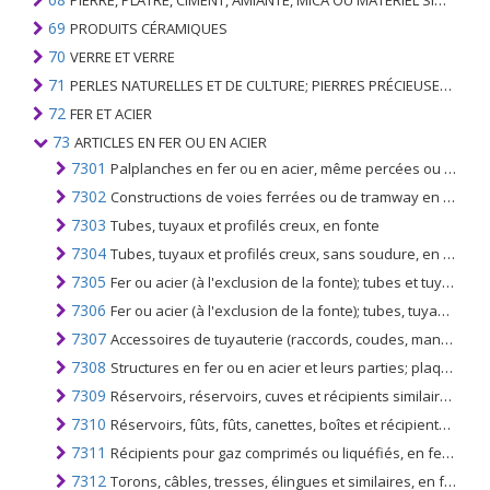
PIERRE, PLÂTRE, CIMENT, AMIANTE, MICA OU MATÉRIEL SIMILAIRE; ARTICLES DE CELUI-CI
69
PRODUITS CÉRAMIQUES
70
VERRE ET VERRE
71
PERLES NATURELLES ET DE CULTURE; PIERRES PRÉCIEUSES, SEMI-PRÉCIEUSES; MÉTAUX PRÉCIEUX, PLAQUÉS OU DOUBLÉS DE MÉTAUX PRÉCIEUX ET OUVRAGES EN CES MATIÈRES; IMITATION BIJOUTERIE; PIÈCE DE MONNAIE
72
FER ET ACIER
73
ARTICLES EN FER OU EN ACIER
7301
Palplanches en fer ou en acier, même percées ou faites d'éléments assemblés; cornières, profilés et profilés soudés, en fer ou en acier
7302
Constructions de voies ferrées ou de tramway en fer ou en acier; rails, rails de contrôle et de voie, lames d'aiguillage, grenouilles à croisement, barres de pointage, traverses, assiettes à poisson, coins de chaises, semelles, plaques de base, liens et similaires
7303
Tubes, tuyaux et profilés creux, en fonte
7304
Tubes, tuyaux et profilés creux, sans soudure, en fer (autres que la fonte) ou en acier
7305
Fer ou acier (à l'exclusion de la fonte); tubes et tuyaux (p.ex. soudés, rivés ou fermés de façon similaire), ayant des sections circulaires dont le diamètre extérieur est supérieur à 406,4 mm, non sans soudure
7306
Fer ou acier (à l'exclusion de la fonte); tubes, tuyaux et profilés creux (non continus), n.c.a. au chapitre 73
7307
Accessoires de tuyauterie (raccords, coudes, manchons, par exemple), en fer ou en acier
7308
Structures en fer ou en acier et leurs parties; plaques, tiges, cornières, profilés, sections, tubes et similaires, préparés pour être utilisés dans des structures
7309
Réservoirs, réservoirs, cuves et récipients similaires; pour tout matériau (à l'exclusion du gaz comprimé ou liquéfié), en fer ou en acier, d'une capacité excédant 300 l, même avec revêtement ou isolation thermique
7310
Réservoirs, fûts, fûts, canettes, boîtes et récipients similaires, en toutes matières (à l'exclusion des gaz comprimés ou liquéfiés), en fer ou en acier, d'une capacité n'excédant pas 300 l, même isolés ou calorifugés
7311
Récipients pour gaz comprimés ou liquéfiés, en fer ou en acier
7312
Torons, câbles, tresses, élingues et similaires, en fer ou en acier, non isolés pour l'électricité