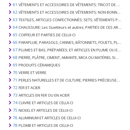
61
VÊTEMENTS ET ACCESSOIRES DE VÊTEMENTS; TRICOT DE BONNETERIE
62
VÊTEMENTS ET ACCESSOIRES DE VÊTEMENTS; NON BONNETERIE
63
TEXTILES, ARTICLES CONFECTIONNÉS; SETS; VÊTEMENTS PORTÉS ET ARTICLES TEXTILES USÉS; RAGS
64
CHAUSSURE; Les Guetteurs et autres; PARTIES DE CES ARTICLES
65
COIFFEUR ET PARTIES DE CELUI-CI
66
PARAPLUIE, PARASOLS, CANNES, BÂTONNETS, FOUETS, PLANTES DE CONDUITE; ET LEURS PARTIES
67
PLUMES ET BAS, PRÉPARÉES; ET ARTICLES EN PLUME OU EN BAS; FLEURS ARTIFICIELLES; ARTICLES DE CHEVEUX HUMAINS
68
PIERRE, PLÂTRE, CIMENT, AMIANTE, MICA OU MATÉRIEL SIMILAIRE; ARTICLES DE CELUI-CI
69
PRODUITS CÉRAMIQUES
70
VERRE ET VERRE
71
PERLES NATURELLES ET DE CULTURE; PIERRES PRÉCIEUSES, SEMI-PRÉCIEUSES; MÉTAUX PRÉCIEUX, PLAQUÉS OU DOUBLÉS DE MÉTAUX PRÉCIEUX ET OUVRAGES EN CES MATIÈRES; IMITATION BIJOUTERIE; PIÈCE DE MONNAIE
72
FER ET ACIER
73
ARTICLES EN FER OU EN ACIER
74
CUIVRE ET ARTICLES DE CELUI-CI
75
NICKEL ET ARTICLES DE CELUI-CI
76
ALUMINIUM ET ARTICLES DE CELUI-CI
78
PLOMB ET ARTICLES DE CELUI-CI