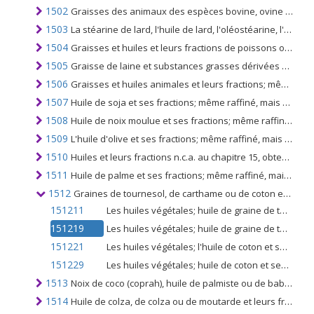
1502
Graisses des animaux des espèces bovine, ovine ou caprine, autres que celles du no 1503
1503
La stéarine de lard, l'huile de lard, l'oléostéarine, l'oléo-huile et l'huile de suif; non émulsifié ou mélangé ou autrement préparé
1504
Graisses et huiles et leurs fractions de poissons ou de mammifères marins; même raffiné, mais non chimiquement modifié
1505
Graisse de laine et substances grasses dérivées de celle-ci (y compris la lanoline)
1506
Graisses et huiles animales et leurs fractions; même raffiné, mais non chimiquement modifié, n.c.a. au chapitre 15
1507
Huile de soja et ses fractions; même raffiné, mais non chimiquement modifié
1508
Huile de noix moulue et ses fractions; même raffiné, mais non chimiquement modifié
1509
L'huile d'olive et ses fractions; même raffiné, mais non chimiquement modifié
1510
Huiles et leurs fractions n.c.a. au chapitre 15, obtenus exclusivement à partir d'olives, même raffinées, mais non chimiquement modifiées, et mélanges de ces huiles ou fractions avec des huiles ou fractions du no. 1509
1511
Huile de palme et ses fractions; même raffiné, mais non chimiquement modifié
1512
Graines de tournesol, de carthame ou de coton et leurs fractions; même raffiné, mais non chimiquement modifié
151211
Les huiles végétales; huile de graine de tournesol ou de carthame et leurs fractions, brutes, non chimiquement modifiées
151219
Les huiles végétales; huile de graine de tournesol ou de carthame et leurs fractions, autres que brutes, même raffinées, mais non chimiquement modifiées
151221
Les huiles végétales; l'huile de coton et ses fractions; brut, même dépourvu de gossypol, non chimiquement modifié
151229
Les huiles végétales; huile de coton et ses fractions, autres que brutes, même raffinées, mais non chimiquement modifiées
1513
Noix de coco (coprah), huile de palmiste ou de babassu et leurs fractions; même raffiné, mais non chimiquement modifié
1514
Huile de colza, de colza ou de moutarde et leurs fractions; même raffiné, mais non chimiquement modifié