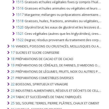
1515
Graisses et huiles végétales fixes (y compris l'huile de jojoba) et leurs fractions, même raffinées; mais pas chimiquement modifié
1516
Graisses et huiles animales ou végétales et leurs fractions; partiellement ou totalement hydrogénés, interestérifiés, réestérifiés ou élaïdinisés, même raffinés, mais non autrement préparés
1517
Margarine; mélanges ou préparations alimentaires de graisses ou d'huiles animales ou végétales ou de fractions de différentes graisses ou huiles du présent chapitre, autres que les graisses et huiles alimentaires du no. 1516
1518
Graisses, huiles, fractions, animales ou végétales, modifiées de quelque manière que ce soit, à l'exclusion des nos. 1516; versions non comestibles de graisses animales ou végétales, d'huiles ou de fractions de ce chapitre, n.c.a. ou inclus
1520
Glycérol brut; les eaux de glycérol et les lessives de glycérol
1521
Cires végétales (autres que les triglycérides), cires d'abeilles, autres cires d'insectes et spermaceti; si raffiné ou coloré
1522
Degras; résidus provenant du traitement des corps gras ou des cires animales ou végétales
16
VIANDES, POISSONS OU CRUSTACÉS, MOLLUSQUES OU AUTRES INVERTÉBRÉS AQUATIQUES; PRÉPARATIONS DE CELLES-CI
17
SUCRES ET SUCRE CONFISERIE
18
PRÉPARATIONS DE CACAO ET DE CACAO
19
PRÉPARATIONS DE CÉRÉALES, DE FARINES, D'AMIDONS OU DE LAIT; PRODUITS DE PATISSERIE
20
PRÉPARATIONS DE LÉGUMES, FRUITS, NOIX OU AUTRES PARTIES DE PLANTES
21
PREPARATIONS COMESTIBLES DIVERSES
22
BOISSONS, SPIRITUEUX ET VINAIGRE
23
INDUSTRIES ALIMENTAIRES, RÉSIDUS ET DÉCHETS DE CELLES-CI; FOURRAGE ANIMAL PRÉPARÉ
24
TABAC ET SUCCÉDANÉS DE TABAC FABRIQUÉS
25
SEL; SOUFRE; TERRES, PIERRE; PLÂTRES, CHAUX ET CIMENT