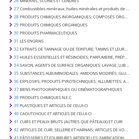
26
MINERAIS, SCORIES ET CENDRES
27
Combustibles minéraux, huiles minérales et produits de leur distillation; SUBSTANCES BITUMINEUSES; CIRES MINÉRALES
28
PRODUITS CHIMIQUES INORGANIQUES; COMPOSÉS ORGANIQUES ET INORGANIQUES DE MÉTAUX PRÉCIEUX; DE MÉTAUX DES TERRES RARES, D'ÉLÉMENTS RADIOACTIFS ET D'ISOTOPES
29
PRODUITS CHIMIQUES ORGANIQUES
30
PRODUITS PHARMACEUTIQUES
31
LES ENGRAIS
32
EXTRAITS DE TANNAGE OU DE TEINTURE; TANINS ET LEURS DERIVES; COLORANTS, PIGMENTS ET AUTRES MATIERES COLORANTES; PEINTURES, VERNIS; MASTIC, AUTRES MASTIQUES; ENCRES
33
HUILES ESSENTIELLES ET RÉSINOÏDES; PARFUMERIE, PRÉPARATIONS COSMÉTIQUES OU DE TOILETTE
34
SAVON, AGENTS DE SURFACE ORGANIQUES; LAVAGE, LUBRIFICATION, POLISSAGE OU PRÉPARATION À L'ÉPURATION; CIRES ARTIFICIELLES OU PRÉPARÉES, BOUGIES ET ARTICLES SIMILAIRES, PÂTES À MODÉLISER, CIRES DENTAIRES ET PRÉPARATIONS DENTAIRES À BASE DE PLÂTRE
35
SUBSTANCES ALBUMINOÏDALES; AMIDONS MODIFIÉS; GLUES; ENZYMES
36
EXPLOSIFS; PRODUITS PYROTECHNIQUES; ALLUMETTES; ALLIAGES PYROPHORIQUES; CERTAINES PRÉPARATIONS COMBUSTIBLES
37
BIENS PHOTOGRAPHIQUES OU CINÉMATOGRAPHIQUES
38
PRODUITS CHIMIQUES N.E.C.
39
PLASTIQUES ET ARTICLES DE CELUI-CI
40
CAOUTCHOUC ET ARTICLES DE CELUI-CI
41
CUIRS ET PEAUX BRUTS (AUTRES QUE PÂTEAUX) ET CUIR
42
ARTICLES DE CUIR; SELLERIE ET ​​HARNAIS; ARTICLES DE VOYAGE, SACS À MAIN ET RÉCIPIENTS ANALOGUES; ARTICLES DE GUT ANIMAL (AUTRE QUE GUT DE SOIE-VERT)
43
PÂTISSERIES ET FOURRURES ARTIFICIELLES; FABRICATION DE CELLES-CI