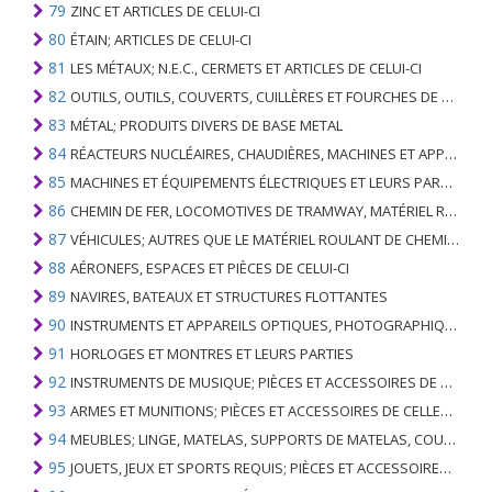
79
ZINC ET ARTICLES DE CELUI-CI
80
ÉTAIN; ARTICLES DE CELUI-CI
81
LES MÉTAUX; N.E.C., CERMETS ET ARTICLES DE CELUI-CI
82
OUTILS, OUTILS, COUVERTS, CUILLÈRES ET FOURCHES DE MÉTAUX DE BASE; PARTIES DE CELLES-CI, EN METAL DE BASE
83
MÉTAL; PRODUITS DIVERS DE BASE METAL
84
RÉACTEURS NUCLÉAIRES, CHAUDIÈRES, MACHINES ET APPAREILS MÉCANIQUES; PARTIES DE CELLES-CI
85
MACHINES ET ÉQUIPEMENTS ÉLECTRIQUES ET LEURS PARTIES; ENREGISTREURS ET REPRODUCTEURS SONORES; APPAREILS D'ENREGISTREMENT OU DE REPRODUCTION DES IMAGES ET DU SON EN TÉLÉVISION, PIÈCES ET ACCESSOIRES DE TELS ARTICLES
86
CHEMIN DE FER, LOCOMOTIVES DE TRAMWAY, MATÉRIEL ROULANT ET LEURS PARTIES; RACCORDS DE CHEMIN DE FER OU DE TRAMWAY ET RACCORDS ET PIÈCES DE CELLES-CI; ÉQUIPEMENT DE SIGNALISATION DE TRAFIC MÉCANIQUE (Y COMPRIS ÉLECTRO-MÉCANIQUE) DE TOUS TYPES
87
VÉHICULES; AUTRES QUE LE MATÉRIEL ROULANT DE CHEMIN DE FER OU DE TRAMWAY, ET LEURS PIÈCES ET ACCESSOIRES
88
AÉRONEFS, ESPACES ET PIÈCES DE CELUI-CI
89
NAVIRES, BATEAUX ET STRUCTURES FLOTTANTES
90
INSTRUMENTS ET APPAREILS OPTIQUES, PHOTOGRAPHIQUES, CINÉMATOGRAPHIQUES, DE MESURE, DE CONTRÔLE, DE MÉDECINE OU DE CHIRURGIE; PIÈCES ET ACCESSOIRES
91
HORLOGES ET MONTRES ET LEURS PARTIES
92
INSTRUMENTS DE MUSIQUE; PIÈCES ET ACCESSOIRES DE TELS ARTICLES
93
ARMES ET MUNITIONS; PIÈCES ET ACCESSOIRES DE CELLES-CI
94
MEUBLES; LINGE, MATELAS, SUPPORTS DE MATELAS, COUSSINS ET AMEUBLEMENT SIMILAIRE FARCI; LAMPES ET RACCORDS D'ÉCLAIRAGE, N.E.C .; SIGNES LUMINEUSES, PLAQUES DE NOMS LUMINEUSES ET SIMILAIRES; BÂTIMENTS PRÉFABRIQUÉS
95
JOUETS, JEUX ET SPORTS REQUIS; PIÈCES ET ACCESSOIRES DE CELLES-CI