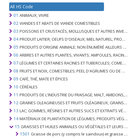
All HS Code
01
ANIMAUX; VIVRE
02
VIANDES ET ABATS DE VIANDE COMESTIBLES
03
POISSONS ET CRUSTACÉS, MOLLUSQUES ET AUTRES INVERTÉBRÉS AQUATIQUES
04
PRODUIT LAITIER; OEUFS D'OISEAUX; MIEL NATUREL; PRODUITS COMESTIBLES D'ORIGINE ANIMALE, NON ÉNUMÉRÉS AILLEURS OU INCLUS
05
PRODUITS D'ORIGINE ANIMALE; NON ÉNUMÉRÉ AILLEURS OU INCLUS
06
ARBRES ET AUTRES PLANTES, VIVANTS; AMPOULES, RACINES ET ANALOGUES; FLEURS COUPEES ET FEUILLAGE ORNEMENTAL
07
LÉGUMES ET CERTAINES RACINES ET TUBERCULES; COMESTIBLE
08
FRUITS ET NOIX, COMESTIBLES; PEEL D'AGRUMES OU DE MELONS
09
CAFÉ, THÉ, MATE ET ÉPICES
10
CÉRÉALES
11
PRODUITS DE L'INDUSTRIE DU FRAISAGE; MALT, AMIDONS, INULINE, GLUTEN DE BLÉ
12
GRAINES OLEAGINEUSES ET FRUITS OLÉAGINEUX; GRAINS DIVERS, GRAINES ET FRUITS, PLANTES INDUSTRIELLES OU MÉDICINALES; PAILLE ET FOURRAGE
13
LAC; GOMMES, RÉSINES ET AUTRES SUCS ET EXTRAITS VÉGÉTAUX
14
MATÉRIAUX DE PLANTATION DE LÉGUMES; PRODUITS VÉGÉTAUX NON DÉNOMMÉS NI COMPRIS AILLEURS
15
GRAISSES ET HUILES ANIMALES OU VÉGÉTALES ET LEURS PRODUITS DE CLIVAGE; GRAISSES ANIMALES PRÉPARÉES; CIRES ANIMALES OU VÉGÉTALES
1501
Graisse de porc (y compris le saindoux) et graisse de volaille, autres que ceux des nos 0209 ou 1503