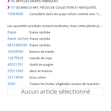
96
ARTICLES DIVERS FABRIQUÉS
97
ŒUVRES D'ART; PIÈCES DE COLLECTION ET ANTIQUITÉS
10084000
Considéré dans les pays riches comme une "céréale mineure", le fonio blanc est une graminée de la famille des poaceae cultivée pour ses graines dans certaines régions d'Afrique.
Les quantités produits restent modestes, mais cette plante présente malgré tout de nombreuses qualités. Elle est utilisé dans l'alimentation humaine et entre dans la préparation de nombreuses recettes traditionnelles africaines comme le couscous, la bouillie, les boulettes, les beignets et même le pain.
fraise
fraise séchée
fraise séchée
fraise séchée
0813409090
fraise séchée
33029090
beurre de karite
12079920
viande de soja
42021291
clutch en pagne
97011000
deco et maison
52114990
tissu coton
2000
Toutes les huiles végétales issues de la première pression à froid
Aucun article sélectionné