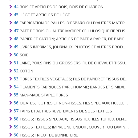
44
BOIS ET ARTICLES DE BOIS; BOIS DE CHARBON
45
LIÈGE ET ARTICLES DE LIÈGE
46
FABRICATION DE PAILLES, D'ESPARO OU D'AUTRES MATÉRIAUX DE COULÉE; BASKETWARE ET WICKERWORK
47
PÂTE DE BOIS OU AUTRE MATIÈRE CELLULOSIQUE FIBREUSE; PAPIER OU CARTON RÉCUPÉRÉ (DÉCHETS ET DÉCHETS)
48
PAPIER ET CARTON; ARTICLES DE PATE A PAPIER, DE PAPIER OU DE CARTON
49
LIVRES IMPRIMÉS, JOURNAUX, PHOTOS ET AUTRES PRODUITS DE L'INDUSTRIE DE L'IMPRIMERIE; MANUSCRITS, TYPESCRIPTS ET PLANS
50
SOIE
51
LAINE, POILS FINS OU GROSSIERS; FIL DE CHEVAL ET TISSU TISSÉ
52
COTON
53
FIBRES TEXTILES VÉGÉTALES; FILS DE PAPIER ET TISSUS DE FILS DE PAPIER
54
FILAMENTS FABRIQUES PAR L'HOMME; BANDES ET SIMILAIRES DE MATIERES TEXTILES SYNTHETIQUES
55
MAN-MADE STAPLE FIBRES
56
OUATES, FEUTRES ET NON-TISSÉS, FILS SPÉCIAUX; FICELLES, CORDES, CORDES, CÂBLES ET ARTICLES ASSOCIÉS
57
TAPIS ET AUTRES REVÊTEMENTS DE SOLS TEXTILES
58
TISSUS; TISSUS SPÉCIAUX, TISSUS TEXTILES TUFTED, DENTELLE, TAPISSERIES, GARNITURES, BRODERIES
59
TISSUS TEXTILES; IMPRÉGNÉ, ENDUIT, COUVERT OU LAMINÉ; ARTICLES TEXTILES D'UN TYPE ADAPTÉ À L'USAGE INDUSTRIEL
60
TISSUS; TRICOT DE BONNETERIE