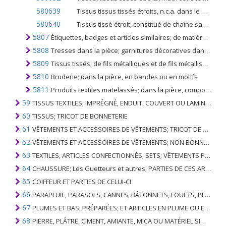
580639
Tissus tissus tissés étroits, n.c.a. dans le n ° 5806, de matières textiles, n.c.a. dans l'article no. 5806.3 (à l'exclusion des produits du n ° 5807)
580640
Tissus tissé étroit, constitué de chaîne sans trame, assemblé au moyen d'un adhésif (bolducs)
5807
Étiquettes, badges et articles similaires; de matières textiles, en pièces, en bandes ou découpées en forme ou en taille, non brodées
5808
Tresses dans la pièce; garnitures décoratives dans la pièce, sans broderie, autres qu'en bonneterie; glands, pompons et articles similaires
5809
Tissus tissés; de fils métalliques et de fils métallisés du n °. 5605, des types utilisés dans l'habillement, comme tissus d'ameublement ou à usages similaires; n.c.a. ou inclus
5810
Broderie; dans la pièce, en bandes ou en motifs
5811
Produits textiles matelassés; dans la pièce, composée d'une ou plusieurs couches de matières textiles assemblées par rembourrage par couture ou autrement (à l'exclusion des broderies du n ° 5810)
59
TISSUS TEXTILES; IMPRÉGNÉ, ENDUIT, COUVERT OU LAMINÉ; ARTICLES TEXTILES D'UN TYPE ADAPTÉ À L'USAGE INDUSTRIEL
60
TISSUS; TRICOT DE BONNETERIE
61
VÊTEMENTS ET ACCESSOIRES DE VÊTEMENTS; TRICOT DE BONNETERIE
62
VÊTEMENTS ET ACCESSOIRES DE VÊTEMENTS; NON BONNETERIE
63
TEXTILES, ARTICLES CONFECTIONNÉS; SETS; VÊTEMENTS PORTÉS ET ARTICLES TEXTILES USÉS; RAGS
64
CHAUSSURE; Les Guetteurs et autres; PARTIES DE CES ARTICLES
65
COIFFEUR ET PARTIES DE CELUI-CI
66
PARAPLUIE, PARASOLS, CANNES, BÂTONNETS, FOUETS, PLANTES DE CONDUITE; ET LEURS PARTIES
67
PLUMES ET BAS, PRÉPARÉES; ET ARTICLES EN PLUME OU EN BAS; FLEURS ARTIFICIELLES; ARTICLES DE CHEVEUX HUMAINS
68
PIERRE, PLÂTRE, CIMENT, AMIANTE, MICA OU MATÉRIEL SIMILAIRE; ARTICLES DE CELUI-CI