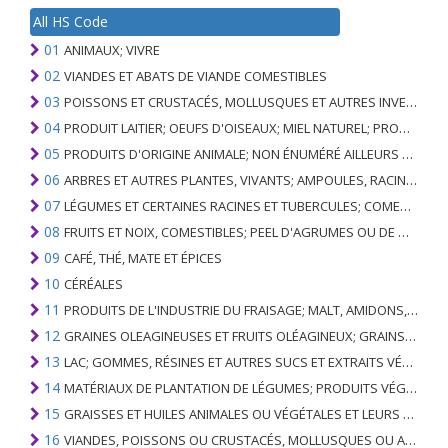
All HS Code
01
ANIMAUX; VIVRE
02
VIANDES ET ABATS DE VIANDE COMESTIBLES
03
POISSONS ET CRUSTACÉS, MOLLUSQUES ET AUTRES INVERTÉBRÉS AQUATIQUES
04
PRODUIT LAITIER; OEUFS D'OISEAUX; MIEL NATUREL; PRODUITS COMESTIBLES D'ORIGINE ANIMALE, NON ÉNUMÉRÉS AILLEURS OU INCLUS
05
PRODUITS D'ORIGINE ANIMALE; NON ÉNUMÉRÉ AILLEURS OU INCLUS
06
ARBRES ET AUTRES PLANTES, VIVANTS; AMPOULES, RACINES ET ANALOGUES; FLEURS COUPEES ET FEUILLAGE ORNEMENTAL
07
LÉGUMES ET CERTAINES RACINES ET TUBERCULES; COMESTIBLE
08
FRUITS ET NOIX, COMESTIBLES; PEEL D'AGRUMES OU DE MELONS
09
CAFÉ, THÉ, MATE ET ÉPICES
10
CÉRÉALES
11
PRODUITS DE L'INDUSTRIE DU FRAISAGE; MALT, AMIDONS, INULINE, GLUTEN DE BLÉ
12
GRAINES OLEAGINEUSES ET FRUITS OLÉAGINEUX; GRAINS DIVERS, GRAINES ET FRUITS, PLANTES INDUSTRIELLES OU MÉDICINALES; PAILLE ET FOURRAGE
13
LAC; GOMMES, RÉSINES ET AUTRES SUCS ET EXTRAITS VÉGÉTAUX
14
MATÉRIAUX DE PLANTATION DE LÉGUMES; PRODUITS VÉGÉTAUX NON DÉNOMMÉS NI COMPRIS AILLEURS
15
GRAISSES ET HUILES ANIMALES OU VÉGÉTALES ET LEURS PRODUITS DE CLIVAGE; GRAISSES ANIMALES PRÉPARÉES; CIRES ANIMALES OU VÉGÉTALES
16
VIANDES, POISSONS OU CRUSTACÉS, MOLLUSQUES OU AUTRES INVERTÉBRÉS AQUATIQUES; PRÉPARATIONS DE CELLES-CI