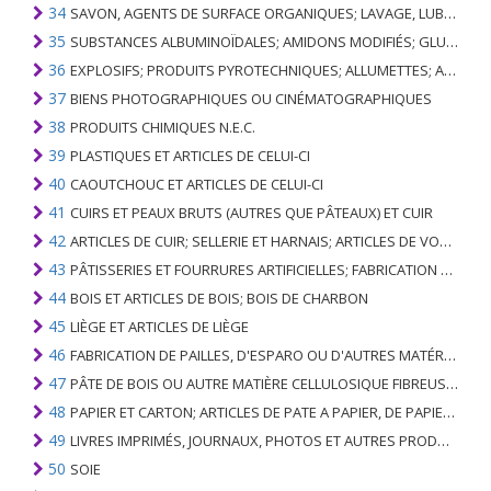
34
SAVON, AGENTS DE SURFACE ORGANIQUES; LAVAGE, LUBRIFICATION, POLISSAGE OU PRÉPARATION À L'ÉPURATION; CIRES ARTIFICIELLES OU PRÉPARÉES, BOUGIES ET ARTICLES SIMILAIRES, PÂTES À MODÉLISER, CIRES DENTAIRES ET PRÉPARATIONS DENTAIRES À BASE DE PLÂTRE
35
SUBSTANCES ALBUMINOÏDALES; AMIDONS MODIFIÉS; GLUES; ENZYMES
36
EXPLOSIFS; PRODUITS PYROTECHNIQUES; ALLUMETTES; ALLIAGES PYROPHORIQUES; CERTAINES PRÉPARATIONS COMBUSTIBLES
37
BIENS PHOTOGRAPHIQUES OU CINÉMATOGRAPHIQUES
38
PRODUITS CHIMIQUES N.E.C.
39
PLASTIQUES ET ARTICLES DE CELUI-CI
40
CAOUTCHOUC ET ARTICLES DE CELUI-CI
41
CUIRS ET PEAUX BRUTS (AUTRES QUE PÂTEAUX) ET CUIR
42
ARTICLES DE CUIR; SELLERIE ET ​​HARNAIS; ARTICLES DE VOYAGE, SACS À MAIN ET RÉCIPIENTS ANALOGUES; ARTICLES DE GUT ANIMAL (AUTRE QUE GUT DE SOIE-VERT)
43
PÂTISSERIES ET FOURRURES ARTIFICIELLES; FABRICATION DE CELLES-CI
44
BOIS ET ARTICLES DE BOIS; BOIS DE CHARBON
45
LIÈGE ET ARTICLES DE LIÈGE
46
FABRICATION DE PAILLES, D'ESPARO OU D'AUTRES MATÉRIAUX DE COULÉE; BASKETWARE ET WICKERWORK
47
PÂTE DE BOIS OU AUTRE MATIÈRE CELLULOSIQUE FIBREUSE; PAPIER OU CARTON RÉCUPÉRÉ (DÉCHETS ET DÉCHETS)
48
PAPIER ET CARTON; ARTICLES DE PATE A PAPIER, DE PAPIER OU DE CARTON
49
LIVRES IMPRIMÉS, JOURNAUX, PHOTOS ET AUTRES PRODUITS DE L'INDUSTRIE DE L'IMPRIMERIE; MANUSCRITS, TYPESCRIPTS ET PLANS
50
SOIE