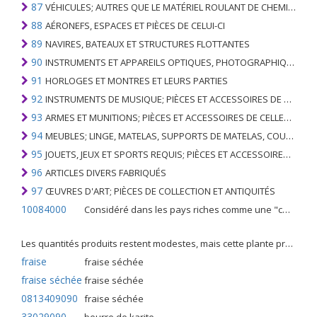
87
VÉHICULES; AUTRES QUE LE MATÉRIEL ROULANT DE CHEMIN DE FER OU DE TRAMWAY, ET LEURS PIÈCES ET ACCESSOIRES
88
AÉRONEFS, ESPACES ET PIÈCES DE CELUI-CI
89
NAVIRES, BATEAUX ET STRUCTURES FLOTTANTES
90
INSTRUMENTS ET APPAREILS OPTIQUES, PHOTOGRAPHIQUES, CINÉMATOGRAPHIQUES, DE MESURE, DE CONTRÔLE, DE MÉDECINE OU DE CHIRURGIE; PIÈCES ET ACCESSOIRES
91
HORLOGES ET MONTRES ET LEURS PARTIES
92
INSTRUMENTS DE MUSIQUE; PIÈCES ET ACCESSOIRES DE TELS ARTICLES
93
ARMES ET MUNITIONS; PIÈCES ET ACCESSOIRES DE CELLES-CI
94
MEUBLES; LINGE, MATELAS, SUPPORTS DE MATELAS, COUSSINS ET AMEUBLEMENT SIMILAIRE FARCI; LAMPES ET RACCORDS D'ÉCLAIRAGE, N.E.C .; SIGNES LUMINEUSES, PLAQUES DE NOMS LUMINEUSES ET SIMILAIRES; BÂTIMENTS PRÉFABRIQUÉS
95
JOUETS, JEUX ET SPORTS REQUIS; PIÈCES ET ACCESSOIRES DE CELLES-CI
96
ARTICLES DIVERS FABRIQUÉS
97
ŒUVRES D'ART; PIÈCES DE COLLECTION ET ANTIQUITÉS
10084000
Considéré dans les pays riches comme une "céréale mineure", le fonio blanc est une graminée de la famille des poaceae cultivée pour ses graines dans certaines régions d'Afrique.
Les quantités produits restent modestes, mais cette plante présente malgré tout de nombreuses qualités. Elle est utilisé dans l'alimentation humaine et entre dans la préparation de nombreuses recettes traditionnelles africaines comme le couscous, la bouillie, les boulettes, les beignets et même le pain.
fraise
fraise séchée
fraise séchée
fraise séchée
0813409090
fraise séchée
33029090