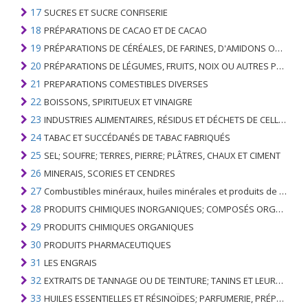
17
SUCRES ET SUCRE CONFISERIE
18
PRÉPARATIONS DE CACAO ET DE CACAO
19
PRÉPARATIONS DE CÉRÉALES, DE FARINES, D'AMIDONS OU DE LAIT; PRODUITS DE PATISSERIE
20
PRÉPARATIONS DE LÉGUMES, FRUITS, NOIX OU AUTRES PARTIES DE PLANTES
21
PREPARATIONS COMESTIBLES DIVERSES
22
BOISSONS, SPIRITUEUX ET VINAIGRE
23
INDUSTRIES ALIMENTAIRES, RÉSIDUS ET DÉCHETS DE CELLES-CI; FOURRAGE ANIMAL PRÉPARÉ
24
TABAC ET SUCCÉDANÉS DE TABAC FABRIQUÉS
25
SEL; SOUFRE; TERRES, PIERRE; PLÂTRES, CHAUX ET CIMENT
26
MINERAIS, SCORIES ET CENDRES
27
Combustibles minéraux, huiles minérales et produits de leur distillation; SUBSTANCES BITUMINEUSES; CIRES MINÉRALES
28
PRODUITS CHIMIQUES INORGANIQUES; COMPOSÉS ORGANIQUES ET INORGANIQUES DE MÉTAUX PRÉCIEUX; DE MÉTAUX DES TERRES RARES, D'ÉLÉMENTS RADIOACTIFS ET D'ISOTOPES
29
PRODUITS CHIMIQUES ORGANIQUES
30
PRODUITS PHARMACEUTIQUES
31
LES ENGRAIS
32
EXTRAITS DE TANNAGE OU DE TEINTURE; TANINS ET LEURS DERIVES; COLORANTS, PIGMENTS ET AUTRES MATIERES COLORANTES; PEINTURES, VERNIS; MASTIC, AUTRES MASTIQUES; ENCRES
33
HUILES ESSENTIELLES ET RÉSINOÏDES; PARFUMERIE, PRÉPARATIONS COSMÉTIQUES OU DE TOILETTE