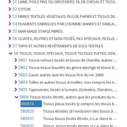
51
LAINE, POILS FINS OU GROSSIERS; FIL DE CHEVAL ET TISSU TISSÉ
52
COTON
53
FIBRES TEXTILES VÉGÉTALES; FILS DE PAPIER ET TISSUS DE FILS DE PAPIER
54
FILAMENTS FABRIQUES PAR L'HOMME; BANDES ET SIMILAIRES DE MATIERES TEXTILES SYNTHETIQUES
55
MAN-MADE STAPLE FIBRES
56
OUATES, FEUTRES ET NON-TISSÉS, FILS SPÉCIAUX; FICELLES, CORDES, CORDES, CÂBLES ET ARTICLES ASSOCIÉS
57
TAPIS ET AUTRES REVÊTEMENTS DE SOLS TEXTILES
58
TISSUS; TISSUS SPÉCIAUX, TISSUS TEXTILES TUFTED, DENTELLE, TAPISSERIES, GARNITURES, BRODERIES
5801
Tissus velours tissés et tissus de chenille, autres que les tissus du no. 5802 ou 5806
5802
Tissus tissus bouclés du genre éponge et tissus éponge simil., à l'exclusion des tissus 5806; tissus textiles touffetés, à l'exclusion des produits du no. 5703
5803
Gaze; autres que les tissus fins du no. 5806
5804
Tulles et autres tissus à mailles; non compris les tissus tissés, tricotés ou crochetés; dentelles dans la pièce, en bandes ou en motifs (autres que les tissus des nos 60.02 à 60.06)
5805
Tapisseries; tissés à la main, (Gobelins, Flandres, Aubusson, Beauvais et similaires) et tapisseries à l'aiguille (au petit point, au point de croix, par exemple), même confectionnés
5806
Tissus tissés étroits, autres que les produits du no. 5807; Tissus étroits constitués de fils de chaîne sans trame assemblés au moyen d'un adhésif (bolducs)
580610
Tissus pieux tissés (y compris les tissus bouclés du genre éponge) et les tissus de chenille (à l'exclusion des produits du n ° 5807)
580620
Tissus étroites (à l'exclusion des tissus à poils), contenant en poids 5% ou plus de fils d'élastomères ou de fils de caoutchouc
580631
Tissus tissus tissés étroits, n.c.a. dans le n ° 5806, de coton (à l'exclusion des produits du n ° 5807)
580632
Tissus, tissus tissés étroits, n.c.a. dans le n ° 5806, de fibres synthétiques ou artificielles (à l'exclusion des produits du n ° 5807)