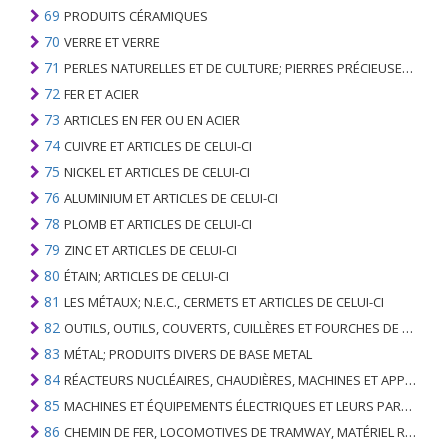
69
PRODUITS CÉRAMIQUES
70
VERRE ET VERRE
71
PERLES NATURELLES ET DE CULTURE; PIERRES PRÉCIEUSES, SEMI-PRÉCIEUSES; MÉTAUX PRÉCIEUX, PLAQUÉS OU DOUBLÉS DE MÉTAUX PRÉCIEUX ET OUVRAGES EN CES MATIÈRES; IMITATION BIJOUTERIE; PIÈCE DE MONNAIE
72
FER ET ACIER
73
ARTICLES EN FER OU EN ACIER
74
CUIVRE ET ARTICLES DE CELUI-CI
75
NICKEL ET ARTICLES DE CELUI-CI
76
ALUMINIUM ET ARTICLES DE CELUI-CI
78
PLOMB ET ARTICLES DE CELUI-CI
79
ZINC ET ARTICLES DE CELUI-CI
80
ÉTAIN; ARTICLES DE CELUI-CI
81
LES MÉTAUX; N.E.C., CERMETS ET ARTICLES DE CELUI-CI
82
OUTILS, OUTILS, COUVERTS, CUILLÈRES ET FOURCHES DE MÉTAUX DE BASE; PARTIES DE CELLES-CI, EN METAL DE BASE
83
MÉTAL; PRODUITS DIVERS DE BASE METAL
84
RÉACTEURS NUCLÉAIRES, CHAUDIÈRES, MACHINES ET APPAREILS MÉCANIQUES; PARTIES DE CELLES-CI
85
MACHINES ET ÉQUIPEMENTS ÉLECTRIQUES ET LEURS PARTIES; ENREGISTREURS ET REPRODUCTEURS SONORES; APPAREILS D'ENREGISTREMENT OU DE REPRODUCTION DES IMAGES ET DU SON EN TÉLÉVISION, PIÈCES ET ACCESSOIRES DE TELS ARTICLES
86
CHEMIN DE FER, LOCOMOTIVES DE TRAMWAY, MATÉRIEL ROULANT ET LEURS PARTIES; RACCORDS DE CHEMIN DE FER OU DE TRAMWAY ET RACCORDS ET PIÈCES DE CELLES-CI; ÉQUIPEMENT DE SIGNALISATION DE TRAFIC MÉCANIQUE (Y COMPRIS ÉLECTRO-MÉCANIQUE) DE TOUS TYPES