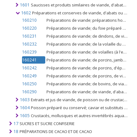
1601
Saucisses et produits similaires de viande, d'abats ou de sang; préparations alimentaires à base de ces produits
1602
Préparations et conserves de viande, d'abats ou de sang
160210
Préparations de viande; préparations homogénéisées de viande, d'abats ou de sang
160220
Préparations de viande; du foie préparé ou conservé de tout animal (à l'exclusion des préparations homogénéisées)
160231
Préparations de viande; de dindons, de viande ou d'abats préparés ou conservés (à l'exclusion des foies et des préparations homogénéisées)
160232
Préparations de viande; de la volaille du no. 0105, (c'est-à-dire de volailles de l'espèce Gallus domesticus)
160239
Préparations de viande; de volailles (à l'exclusion des dindes), de viande ou d'abats préparés ou conservés (à l'exclusion des foies et des préparations homogénéisées)
160241
Préparations de viande; de porcins, jambons et leurs morceaux, préparés ou conservés (à l'exclusion des préparations homogénéisées)
160242
Préparations de viande; de porcins, d'épaules et de leurs morceaux, préparés ou conservés (à l'exclusion des préparations homogénéisées)
160249
Préparations de viande; de porcins, de viande ou d'abats (y compris les mélanges), préparés ou conservés, n.c.a. dans le n ° 1602
160250
Préparations de viande; de bovins, de viande ou d'abats, préparés ou conservés (à l'exclusion des foies et des préparations homogénéisées)
160290
Préparations de viande; de viande, d'abats ou de sang de tout animal, n.c.a. dans le n ° 1602
1603
Extraits et jus de viande, de poisson ou de crustacés, de mollusques ou d'autres invertébrés aquatiques
1604
Poisson préparé ou conservé; caviar et substituts de caviar préparés à partir d'œufs de poisson
1605
Crustacés, mollusques et autres invertébrés aquatiques, préparés ou conservés
17
SUCRES ET SUCRE CONFISERIE
18
PRÉPARATIONS DE CACAO ET DE CACAO