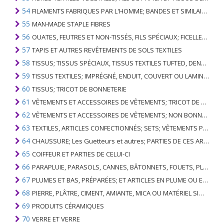
54
FILAMENTS FABRIQUES PAR L'HOMME; BANDES ET SIMILAIRES DE MATIERES TEXTILES SYNTHETIQUES
55
MAN-MADE STAPLE FIBRES
56
OUATES, FEUTRES ET NON-TISSÉS, FILS SPÉCIAUX; FICELLES, CORDES, CORDES, CÂBLES ET ARTICLES ASSOCIÉS
57
TAPIS ET AUTRES REVÊTEMENTS DE SOLS TEXTILES
58
TISSUS; TISSUS SPÉCIAUX, TISSUS TEXTILES TUFTED, DENTELLE, TAPISSERIES, GARNITURES, BRODERIES
59
TISSUS TEXTILES; IMPRÉGNÉ, ENDUIT, COUVERT OU LAMINÉ; ARTICLES TEXTILES D'UN TYPE ADAPTÉ À L'USAGE INDUSTRIEL
60
TISSUS; TRICOT DE BONNETERIE
61
VÊTEMENTS ET ACCESSOIRES DE VÊTEMENTS; TRICOT DE BONNETERIE
62
VÊTEMENTS ET ACCESSOIRES DE VÊTEMENTS; NON BONNETERIE
63
TEXTILES, ARTICLES CONFECTIONNÉS; SETS; VÊTEMENTS PORTÉS ET ARTICLES TEXTILES USÉS; RAGS
64
CHAUSSURE; Les Guetteurs et autres; PARTIES DE CES ARTICLES
65
COIFFEUR ET PARTIES DE CELUI-CI
66
PARAPLUIE, PARASOLS, CANNES, BÂTONNETS, FOUETS, PLANTES DE CONDUITE; ET LEURS PARTIES
67
PLUMES ET BAS, PRÉPARÉES; ET ARTICLES EN PLUME OU EN BAS; FLEURS ARTIFICIELLES; ARTICLES DE CHEVEUX HUMAINS
68
PIERRE, PLÂTRE, CIMENT, AMIANTE, MICA OU MATÉRIEL SIMILAIRE; ARTICLES DE CELUI-CI
69
PRODUITS CÉRAMIQUES
70
VERRE ET VERRE