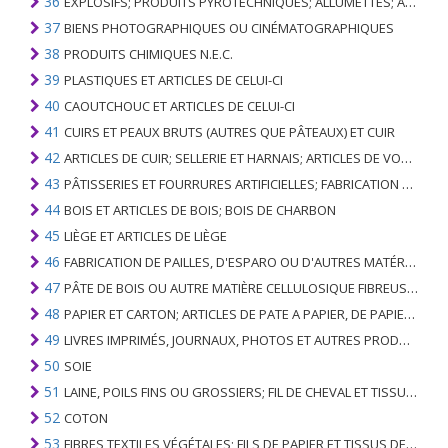
36
EXPLOSIFS; PRODUITS PYROTECHNIQUES; ALLUMETTES; ALLIAGES PYROPHORIQUES; CERTAINES PRÉPARATIONS COMBUSTIBLES
37
BIENS PHOTOGRAPHIQUES OU CINÉMATOGRAPHIQUES
38
PRODUITS CHIMIQUES N.E.C.
39
PLASTIQUES ET ARTICLES DE CELUI-CI
40
CAOUTCHOUC ET ARTICLES DE CELUI-CI
41
CUIRS ET PEAUX BRUTS (AUTRES QUE PÂTEAUX) ET CUIR
42
ARTICLES DE CUIR; SELLERIE ET ​​HARNAIS; ARTICLES DE VOYAGE, SACS À MAIN ET RÉCIPIENTS ANALOGUES; ARTICLES DE GUT ANIMAL (AUTRE QUE GUT DE SOIE-VERT)
43
PÂTISSERIES ET FOURRURES ARTIFICIELLES; FABRICATION DE CELLES-CI
44
BOIS ET ARTICLES DE BOIS; BOIS DE CHARBON
45
LIÈGE ET ARTICLES DE LIÈGE
46
FABRICATION DE PAILLES, D'ESPARO OU D'AUTRES MATÉRIAUX DE COULÉE; BASKETWARE ET WICKERWORK
47
PÂTE DE BOIS OU AUTRE MATIÈRE CELLULOSIQUE FIBREUSE; PAPIER OU CARTON RÉCUPÉRÉ (DÉCHETS ET DÉCHETS)
48
PAPIER ET CARTON; ARTICLES DE PATE A PAPIER, DE PAPIER OU DE CARTON
49
LIVRES IMPRIMÉS, JOURNAUX, PHOTOS ET AUTRES PRODUITS DE L'INDUSTRIE DE L'IMPRIMERIE; MANUSCRITS, TYPESCRIPTS ET PLANS
50
SOIE
51
LAINE, POILS FINS OU GROSSIERS; FIL DE CHEVAL ET TISSU TISSÉ
52
COTON
53
FIBRES TEXTILES VÉGÉTALES; FILS DE PAPIER ET TISSUS DE FILS DE PAPIER