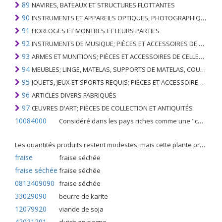
89
NAVIRES, BATEAUX ET STRUCTURES FLOTTANTES
90
INSTRUMENTS ET APPAREILS OPTIQUES, PHOTOGRAPHIQUES, CINÉMATOGRAPHIQUES, DE MESURE, DE CONTRÔLE, DE MÉDECINE OU DE CHIRURGIE; PIÈCES ET ACCESSOIRES
91
HORLOGES ET MONTRES ET LEURS PARTIES
92
INSTRUMENTS DE MUSIQUE; PIÈCES ET ACCESSOIRES DE TELS ARTICLES
93
ARMES ET MUNITIONS; PIÈCES ET ACCESSOIRES DE CELLES-CI
94
MEUBLES; LINGE, MATELAS, SUPPORTS DE MATELAS, COUSSINS ET AMEUBLEMENT SIMILAIRE FARCI; LAMPES ET RACCORDS D'ÉCLAIRAGE, N.E.C .; SIGNES LUMINEUSES, PLAQUES DE NOMS LUMINEUSES ET SIMILAIRES; BÂTIMENTS PRÉFABRIQUÉS
95
JOUETS, JEUX ET SPORTS REQUIS; PIÈCES ET ACCESSOIRES DE CELLES-CI
96
ARTICLES DIVERS FABRIQUÉS
97
ŒUVRES D'ART; PIÈCES DE COLLECTION ET ANTIQUITÉS
10084000
Considéré dans les pays riches comme une "céréale mineure", le fonio blanc est une graminée de la famille des poaceae cultivée pour ses graines dans certaines régions d'Afrique.
Les quantités produits restent modestes, mais cette plante présente malgré tout de nombreuses qualités. Elle est utilisé dans l'alimentation humaine et entre dans la préparation de nombreuses recettes traditionnelles africaines comme le couscous, la bouillie, les boulettes, les beignets et même le pain.
fraise
fraise séchée
fraise séchée
fraise séchée
0813409090
fraise séchée
33029090
beurre de karite
12079920
viande de soja
42021291