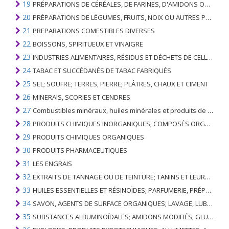
19
PRÉPARATIONS DE CÉRÉALES, DE FARINES, D'AMIDONS OU DE LAIT; PRODUITS DE PATISSERIE
20
PRÉPARATIONS DE LÉGUMES, FRUITS, NOIX OU AUTRES PARTIES DE PLANTES
21
PREPARATIONS COMESTIBLES DIVERSES
22
BOISSONS, SPIRITUEUX ET VINAIGRE
23
INDUSTRIES ALIMENTAIRES, RÉSIDUS ET DÉCHETS DE CELLES-CI; FOURRAGE ANIMAL PRÉPARÉ
24
TABAC ET SUCCÉDANÉS DE TABAC FABRIQUÉS
25
SEL; SOUFRE; TERRES, PIERRE; PLÂTRES, CHAUX ET CIMENT
26
MINERAIS, SCORIES ET CENDRES
27
Combustibles minéraux, huiles minérales et produits de leur distillation; SUBSTANCES BITUMINEUSES; CIRES MINÉRALES
28
PRODUITS CHIMIQUES INORGANIQUES; COMPOSÉS ORGANIQUES ET INORGANIQUES DE MÉTAUX PRÉCIEUX; DE MÉTAUX DES TERRES RARES, D'ÉLÉMENTS RADIOACTIFS ET D'ISOTOPES
29
PRODUITS CHIMIQUES ORGANIQUES
30
PRODUITS PHARMACEUTIQUES
31
LES ENGRAIS
32
EXTRAITS DE TANNAGE OU DE TEINTURE; TANINS ET LEURS DERIVES; COLORANTS, PIGMENTS ET AUTRES MATIERES COLORANTES; PEINTURES, VERNIS; MASTIC, AUTRES MASTIQUES; ENCRES
33
HUILES ESSENTIELLES ET RÉSINOÏDES; PARFUMERIE, PRÉPARATIONS COSMÉTIQUES OU DE TOILETTE
34
SAVON, AGENTS DE SURFACE ORGANIQUES; LAVAGE, LUBRIFICATION, POLISSAGE OU PRÉPARATION À L'ÉPURATION; CIRES ARTIFICIELLES OU PRÉPARÉES, BOUGIES ET ARTICLES SIMILAIRES, PÂTES À MODÉLISER, CIRES DENTAIRES ET PRÉPARATIONS DENTAIRES À BASE DE PLÂTRE
35
SUBSTANCES ALBUMINOÏDALES; AMIDONS MODIFIÉS; GLUES; ENZYMES