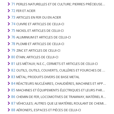
71
PERLES NATURELLES ET DE CULTURE; PIERRES PRÉCIEUSES, SEMI-PRÉCIEUSES; MÉTAUX PRÉCIEUX, PLAQUÉS OU DOUBLÉS DE MÉTAUX PRÉCIEUX ET OUVRAGES EN CES MATIÈRES; IMITATION BIJOUTERIE; PIÈCE DE MONNAIE
72
FER ET ACIER
73
ARTICLES EN FER OU EN ACIER
74
CUIVRE ET ARTICLES DE CELUI-CI
75
NICKEL ET ARTICLES DE CELUI-CI
76
ALUMINIUM ET ARTICLES DE CELUI-CI
78
PLOMB ET ARTICLES DE CELUI-CI
79
ZINC ET ARTICLES DE CELUI-CI
80
ÉTAIN; ARTICLES DE CELUI-CI
81
LES MÉTAUX; N.E.C., CERMETS ET ARTICLES DE CELUI-CI
82
OUTILS, OUTILS, COUVERTS, CUILLÈRES ET FOURCHES DE MÉTAUX DE BASE; PARTIES DE CELLES-CI, EN METAL DE BASE
83
MÉTAL; PRODUITS DIVERS DE BASE METAL
84
RÉACTEURS NUCLÉAIRES, CHAUDIÈRES, MACHINES ET APPAREILS MÉCANIQUES; PARTIES DE CELLES-CI
85
MACHINES ET ÉQUIPEMENTS ÉLECTRIQUES ET LEURS PARTIES; ENREGISTREURS ET REPRODUCTEURS SONORES; APPAREILS D'ENREGISTREMENT OU DE REPRODUCTION DES IMAGES ET DU SON EN TÉLÉVISION, PIÈCES ET ACCESSOIRES DE TELS ARTICLES
86
CHEMIN DE FER, LOCOMOTIVES DE TRAMWAY, MATÉRIEL ROULANT ET LEURS PARTIES; RACCORDS DE CHEMIN DE FER OU DE TRAMWAY ET RACCORDS ET PIÈCES DE CELLES-CI; ÉQUIPEMENT DE SIGNALISATION DE TRAFIC MÉCANIQUE (Y COMPRIS ÉLECTRO-MÉCANIQUE) DE TOUS TYPES
87
VÉHICULES; AUTRES QUE LE MATÉRIEL ROULANT DE CHEMIN DE FER OU DE TRAMWAY, ET LEURS PIÈCES ET ACCESSOIRES
88
AÉRONEFS, ESPACES ET PIÈCES DE CELUI-CI