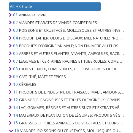
All HS Code
01
ANIMAUX; VIVRE
02
VIANDES ET ABATS DE VIANDE COMESTIBLES
03
POISSONS ET CRUSTACÉS, MOLLUSQUES ET AUTRES INVERTÉBRÉS AQUATIQUES
04
PRODUIT LAITIER; OEUFS D'OISEAUX; MIEL NATUREL; PRODUITS COMESTIBLES D'ORIGINE ANIMALE, NON ÉNUMÉRÉS AILLEURS OU INCLUS
05
PRODUITS D'ORIGINE ANIMALE; NON ÉNUMÉRÉ AILLEURS OU INCLUS
06
ARBRES ET AUTRES PLANTES, VIVANTS; AMPOULES, RACINES ET ANALOGUES; FLEURS COUPEES ET FEUILLAGE ORNEMENTAL
07
LÉGUMES ET CERTAINES RACINES ET TUBERCULES; COMESTIBLE
08
FRUITS ET NOIX, COMESTIBLES; PEEL D'AGRUMES OU DE MELONS
09
CAFÉ, THÉ, MATE ET ÉPICES
10
CÉRÉALES
11
PRODUITS DE L'INDUSTRIE DU FRAISAGE; MALT, AMIDONS, INULINE, GLUTEN DE BLÉ
12
GRAINES OLEAGINEUSES ET FRUITS OLÉAGINEUX; GRAINS DIVERS, GRAINES ET FRUITS, PLANTES INDUSTRIELLES OU MÉDICINALES; PAILLE ET FOURRAGE
13
LAC; GOMMES, RÉSINES ET AUTRES SUCS ET EXTRAITS VÉGÉTAUX
14
MATÉRIAUX DE PLANTATION DE LÉGUMES; PRODUITS VÉGÉTAUX NON DÉNOMMÉS NI COMPRIS AILLEURS
15
GRAISSES ET HUILES ANIMALES OU VÉGÉTALES ET LEURS PRODUITS DE CLIVAGE; GRAISSES ANIMALES PRÉPARÉES; CIRES ANIMALES OU VÉGÉTALES
16
VIANDES, POISSONS OU CRUSTACÉS, MOLLUSQUES OU AUTRES INVERTÉBRÉS AQUATIQUES; PRÉPARATIONS DE CELLES-CI