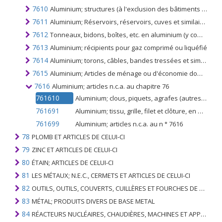
7610
Aluminium; structures (à l'exclusion des bâtiments préfabriqués du n ° 9406) et pièces (p.ex. ponts et sections, tours, mâts en treillis, etc.) plaques, tiges, profilés et tubes pour structures
7611
Aluminium; Réservoirs, réservoirs, cuves et similaires pour matériaux (non comprimés ou liquéfiés) d'une capacité supérieure à 300 l, même isolés, calorifugés, non munis d'un équipement mécanique et thermique
7612
Tonneaux, bidons, boîtes, etc. en aluminium (y compris les conteneurs tubulaires rigides pliants), pour les matières autres que les gaz comprimés, liquéfiés, d'une capacité de 300 l ou moins, revêtus, isolés thermiquement ou non
7613
Aluminium; récipients pour gaz comprimé ou liquéfié
7614
Aluminium; torons, câbles, bandes tressées et similaires (non isolés électriquement)
7615
Aluminium; Articles de ménage ou d'économie domestique et leurs parties, éponges et tampons à récurer, à récurer, gants et articles simil., appareils sanitaires et leurs parties
7616
Aluminium; articles n.c.a. au chapitre 76
761610
Aluminium; clous, piquets, agrafes (autres que ceux du n ° 8305), vis, boulons, écrous, crochets à vis, rivets, goupilles, chevilles, rondelles et articles similaires
761691
Aluminium; tissu, grille, filet et clôture, en fil d'aluminium
761699
Aluminium; articles n.c.a. au n ° 7616
78
PLOMB ET ARTICLES DE CELUI-CI
79
ZINC ET ARTICLES DE CELUI-CI
80
ÉTAIN; ARTICLES DE CELUI-CI
81
LES MÉTAUX; N.E.C., CERMETS ET ARTICLES DE CELUI-CI
82
OUTILS, OUTILS, COUVERTS, CUILLÈRES ET FOURCHES DE MÉTAUX DE BASE; PARTIES DE CELLES-CI, EN METAL DE BASE
83
MÉTAL; PRODUITS DIVERS DE BASE METAL
84
RÉACTEURS NUCLÉAIRES, CHAUDIÈRES, MACHINES ET APPAREILS MÉCANIQUES; PARTIES DE CELLES-CI