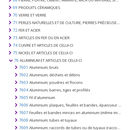
PIERRE, PLÂTRE, CIMENT, AMIANTE, MICA OU MATÉRIEL SIMILAIRE; ARTICLES DE CELUI-CI
69
PRODUITS CÉRAMIQUES
70
VERRE ET VERRE
71
PERLES NATURELLES ET DE CULTURE; PIERRES PRÉCIEUSES, SEMI-PRÉCIEUSES; MÉTAUX PRÉCIEUX, PLAQUÉS OU DOUBLÉS DE MÉTAUX PRÉCIEUX ET OUVRAGES EN CES MATIÈRES; IMITATION BIJOUTERIE; PIÈCE DE MONNAIE
72
FER ET ACIER
73
ARTICLES EN FER OU EN ACIER
74
CUIVRE ET ARTICLES DE CELUI-CI
75
NICKEL ET ARTICLES DE CELUI-CI
76
ALUMINIUM ET ARTICLES DE CELUI-CI
7601
Aluminium; bruts
7602
Aluminium; déchets et débris
7603
Aluminium; poudres et flocons
7604
Aluminium; barres, tiges et profilés
7605
Fil d'aluminium
7606
Aluminium; plaques, feuilles et bandes, épaisseur supérieure à 0,2 mm
7607
Feuilles et bandes minces en aluminium (même imprimées ou fixées sur papier, carton, matière plastique ou supports similaires) d'une épaisseur n'excédant pas 0,2 mm (support non compris)
7608
Aluminium; tubes et tuyaux
7609
Aluminium; raccords de tubes ou de tuyaux (raccords, coudes, manchons, par exemple)