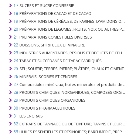
17
SUCRES ET SUCRE CONFISERIE
18
PRÉPARATIONS DE CACAO ET DE CACAO
19
PRÉPARATIONS DE CÉRÉALES, DE FARINES, D'AMIDONS OU DE LAIT; PRODUITS DE PATISSERIE
20
PRÉPARATIONS DE LÉGUMES, FRUITS, NOIX OU AUTRES PARTIES DE PLANTES
21
PREPARATIONS COMESTIBLES DIVERSES
22
BOISSONS, SPIRITUEUX ET VINAIGRE
23
INDUSTRIES ALIMENTAIRES, RÉSIDUS ET DÉCHETS DE CELLES-CI; FOURRAGE ANIMAL PRÉPARÉ
24
TABAC ET SUCCÉDANÉS DE TABAC FABRIQUÉS
25
SEL; SOUFRE; TERRES, PIERRE; PLÂTRES, CHAUX ET CIMENT
26
MINERAIS, SCORIES ET CENDRES
27
Combustibles minéraux, huiles minérales et produits de leur distillation; SUBSTANCES BITUMINEUSES; CIRES MINÉRALES
28
PRODUITS CHIMIQUES INORGANIQUES; COMPOSÉS ORGANIQUES ET INORGANIQUES DE MÉTAUX PRÉCIEUX; DE MÉTAUX DES TERRES RARES, D'ÉLÉMENTS RADIOACTIFS ET D'ISOTOPES
29
PRODUITS CHIMIQUES ORGANIQUES
30
PRODUITS PHARMACEUTIQUES
31
LES ENGRAIS
32
EXTRAITS DE TANNAGE OU DE TEINTURE; TANINS ET LEURS DERIVES; COLORANTS, PIGMENTS ET AUTRES MATIERES COLORANTES; PEINTURES, VERNIS; MASTIC, AUTRES MASTIQUES; ENCRES
33
HUILES ESSENTIELLES ET RÉSINOÏDES; PARFUMERIE, PRÉPARATIONS COSMÉTIQUES OU DE TOILETTE