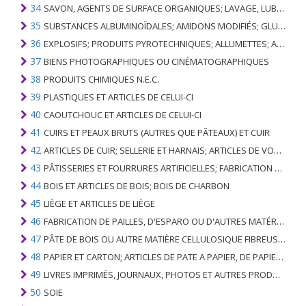
34
SAVON, AGENTS DE SURFACE ORGANIQUES; LAVAGE, LUBRIFICATION, POLISSAGE OU PRÉPARATION À L'ÉPURATION; CIRES ARTIFICIELLES OU PRÉPARÉES, BOUGIES ET ARTICLES SIMILAIRES, PÂTES À MODÉLISER, CIRES DENTAIRES ET PRÉPARATIONS DENTAIRES À BASE DE PLÂTRE
35
SUBSTANCES ALBUMINOÏDALES; AMIDONS MODIFIÉS; GLUES; ENZYMES
36
EXPLOSIFS; PRODUITS PYROTECHNIQUES; ALLUMETTES; ALLIAGES PYROPHORIQUES; CERTAINES PRÉPARATIONS COMBUSTIBLES
37
BIENS PHOTOGRAPHIQUES OU CINÉMATOGRAPHIQUES
38
PRODUITS CHIMIQUES N.E.C.
39
PLASTIQUES ET ARTICLES DE CELUI-CI
40
CAOUTCHOUC ET ARTICLES DE CELUI-CI
41
CUIRS ET PEAUX BRUTS (AUTRES QUE PÂTEAUX) ET CUIR
42
ARTICLES DE CUIR; SELLERIE ET ​​HARNAIS; ARTICLES DE VOYAGE, SACS À MAIN ET RÉCIPIENTS ANALOGUES; ARTICLES DE GUT ANIMAL (AUTRE QUE GUT DE SOIE-VERT)
43
PÂTISSERIES ET FOURRURES ARTIFICIELLES; FABRICATION DE CELLES-CI
44
BOIS ET ARTICLES DE BOIS; BOIS DE CHARBON
45
LIÈGE ET ARTICLES DE LIÈGE
46
FABRICATION DE PAILLES, D'ESPARO OU D'AUTRES MATÉRIAUX DE COULÉE; BASKETWARE ET WICKERWORK
47
PÂTE DE BOIS OU AUTRE MATIÈRE CELLULOSIQUE FIBREUSE; PAPIER OU CARTON RÉCUPÉRÉ (DÉCHETS ET DÉCHETS)
48
PAPIER ET CARTON; ARTICLES DE PATE A PAPIER, DE PAPIER OU DE CARTON
49
LIVRES IMPRIMÉS, JOURNAUX, PHOTOS ET AUTRES PRODUITS DE L'INDUSTRIE DE L'IMPRIMERIE; MANUSCRITS, TYPESCRIPTS ET PLANS
50
SOIE