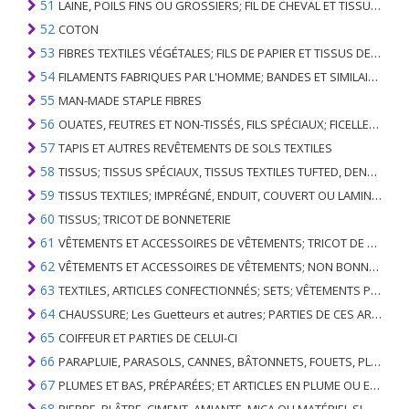
51
LAINE, POILS FINS OU GROSSIERS; FIL DE CHEVAL ET TISSU TISSÉ
52
COTON
53
FIBRES TEXTILES VÉGÉTALES; FILS DE PAPIER ET TISSUS DE FILS DE PAPIER
54
FILAMENTS FABRIQUES PAR L'HOMME; BANDES ET SIMILAIRES DE MATIERES TEXTILES SYNTHETIQUES
55
MAN-MADE STAPLE FIBRES
56
OUATES, FEUTRES ET NON-TISSÉS, FILS SPÉCIAUX; FICELLES, CORDES, CORDES, CÂBLES ET ARTICLES ASSOCIÉS
57
TAPIS ET AUTRES REVÊTEMENTS DE SOLS TEXTILES
58
TISSUS; TISSUS SPÉCIAUX, TISSUS TEXTILES TUFTED, DENTELLE, TAPISSERIES, GARNITURES, BRODERIES
59
TISSUS TEXTILES; IMPRÉGNÉ, ENDUIT, COUVERT OU LAMINÉ; ARTICLES TEXTILES D'UN TYPE ADAPTÉ À L'USAGE INDUSTRIEL
60
TISSUS; TRICOT DE BONNETERIE
61
VÊTEMENTS ET ACCESSOIRES DE VÊTEMENTS; TRICOT DE BONNETERIE
62
VÊTEMENTS ET ACCESSOIRES DE VÊTEMENTS; NON BONNETERIE
63
TEXTILES, ARTICLES CONFECTIONNÉS; SETS; VÊTEMENTS PORTÉS ET ARTICLES TEXTILES USÉS; RAGS
64
CHAUSSURE; Les Guetteurs et autres; PARTIES DE CES ARTICLES
65
COIFFEUR ET PARTIES DE CELUI-CI
66
PARAPLUIE, PARASOLS, CANNES, BÂTONNETS, FOUETS, PLANTES DE CONDUITE; ET LEURS PARTIES
67
PLUMES ET BAS, PRÉPARÉES; ET ARTICLES EN PLUME OU EN BAS; FLEURS ARTIFICIELLES; ARTICLES DE CHEVEUX HUMAINS
68