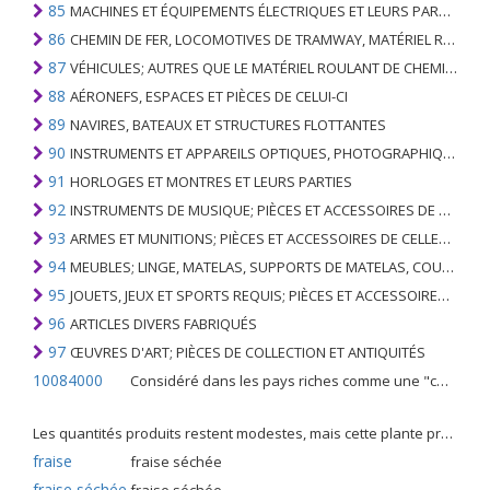
85
MACHINES ET ÉQUIPEMENTS ÉLECTRIQUES ET LEURS PARTIES; ENREGISTREURS ET REPRODUCTEURS SONORES; APPAREILS D'ENREGISTREMENT OU DE REPRODUCTION DES IMAGES ET DU SON EN TÉLÉVISION, PIÈCES ET ACCESSOIRES DE TELS ARTICLES
86
CHEMIN DE FER, LOCOMOTIVES DE TRAMWAY, MATÉRIEL ROULANT ET LEURS PARTIES; RACCORDS DE CHEMIN DE FER OU DE TRAMWAY ET RACCORDS ET PIÈCES DE CELLES-CI; ÉQUIPEMENT DE SIGNALISATION DE TRAFIC MÉCANIQUE (Y COMPRIS ÉLECTRO-MÉCANIQUE) DE TOUS TYPES
87
VÉHICULES; AUTRES QUE LE MATÉRIEL ROULANT DE CHEMIN DE FER OU DE TRAMWAY, ET LEURS PIÈCES ET ACCESSOIRES
88
AÉRONEFS, ESPACES ET PIÈCES DE CELUI-CI
89
NAVIRES, BATEAUX ET STRUCTURES FLOTTANTES
90
INSTRUMENTS ET APPAREILS OPTIQUES, PHOTOGRAPHIQUES, CINÉMATOGRAPHIQUES, DE MESURE, DE CONTRÔLE, DE MÉDECINE OU DE CHIRURGIE; PIÈCES ET ACCESSOIRES
91
HORLOGES ET MONTRES ET LEURS PARTIES
92
INSTRUMENTS DE MUSIQUE; PIÈCES ET ACCESSOIRES DE TELS ARTICLES
93
ARMES ET MUNITIONS; PIÈCES ET ACCESSOIRES DE CELLES-CI
94
MEUBLES; LINGE, MATELAS, SUPPORTS DE MATELAS, COUSSINS ET AMEUBLEMENT SIMILAIRE FARCI; LAMPES ET RACCORDS D'ÉCLAIRAGE, N.E.C .; SIGNES LUMINEUSES, PLAQUES DE NOMS LUMINEUSES ET SIMILAIRES; BÂTIMENTS PRÉFABRIQUÉS
95
JOUETS, JEUX ET SPORTS REQUIS; PIÈCES ET ACCESSOIRES DE CELLES-CI
96
ARTICLES DIVERS FABRIQUÉS
97
ŒUVRES D'ART; PIÈCES DE COLLECTION ET ANTIQUITÉS
10084000
Considéré dans les pays riches comme une "céréale mineure", le fonio blanc est une graminée de la famille des poaceae cultivée pour ses graines dans certaines régions d'Afrique.
Les quantités produits restent modestes, mais cette plante présente malgré tout de nombreuses qualités. Elle est utilisé dans l'alimentation humaine et entre dans la préparation de nombreuses recettes traditionnelles africaines comme le couscous, la bouillie, les boulettes, les beignets et même le pain.
fraise
fraise séchée
fraise séchée