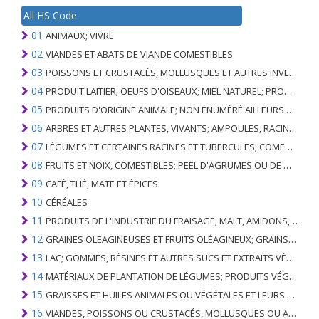
All HS Code
01
ANIMAUX; VIVRE
02
VIANDES ET ABATS DE VIANDE COMESTIBLES
03
POISSONS ET CRUSTACÉS, MOLLUSQUES ET AUTRES INVERTÉBRÉS AQUATIQUES
04
PRODUIT LAITIER; OEUFS D'OISEAUX; MIEL NATUREL; PRODUITS COMESTIBLES D'ORIGINE ANIMALE, NON ÉNUMÉRÉS AILLEURS OU INCLUS
05
PRODUITS D'ORIGINE ANIMALE; NON ÉNUMÉRÉ AILLEURS OU INCLUS
06
ARBRES ET AUTRES PLANTES, VIVANTS; AMPOULES, RACINES ET ANALOGUES; FLEURS COUPEES ET FEUILLAGE ORNEMENTAL
07
LÉGUMES ET CERTAINES RACINES ET TUBERCULES; COMESTIBLE
08
FRUITS ET NOIX, COMESTIBLES; PEEL D'AGRUMES OU DE MELONS
09
CAFÉ, THÉ, MATE ET ÉPICES
10
CÉRÉALES
11
PRODUITS DE L'INDUSTRIE DU FRAISAGE; MALT, AMIDONS, INULINE, GLUTEN DE BLÉ
12
GRAINES OLEAGINEUSES ET FRUITS OLÉAGINEUX; GRAINS DIVERS, GRAINES ET FRUITS, PLANTES INDUSTRIELLES OU MÉDICINALES; PAILLE ET FOURRAGE
13
LAC; GOMMES, RÉSINES ET AUTRES SUCS ET EXTRAITS VÉGÉTAUX
14
MATÉRIAUX DE PLANTATION DE LÉGUMES; PRODUITS VÉGÉTAUX NON DÉNOMMÉS NI COMPRIS AILLEURS
15
GRAISSES ET HUILES ANIMALES OU VÉGÉTALES ET LEURS PRODUITS DE CLIVAGE; GRAISSES ANIMALES PRÉPARÉES; CIRES ANIMALES OU VÉGÉTALES
16
VIANDES, POISSONS OU CRUSTACÉS, MOLLUSQUES OU AUTRES INVERTÉBRÉS AQUATIQUES; PRÉPARATIONS DE CELLES-CI