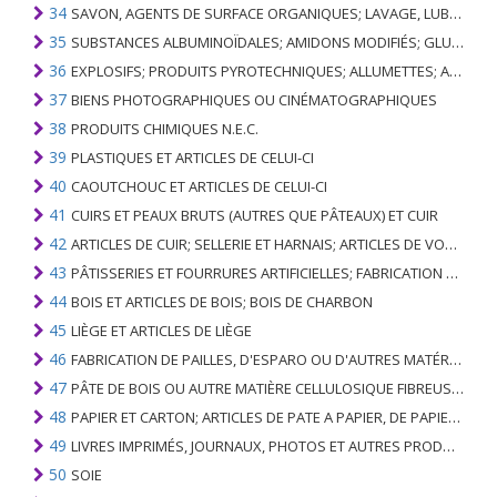
34
SAVON, AGENTS DE SURFACE ORGANIQUES; LAVAGE, LUBRIFICATION, POLISSAGE OU PRÉPARATION À L'ÉPURATION; CIRES ARTIFICIELLES OU PRÉPARÉES, BOUGIES ET ARTICLES SIMILAIRES, PÂTES À MODÉLISER, CIRES DENTAIRES ET PRÉPARATIONS DENTAIRES À BASE DE PLÂTRE
35
SUBSTANCES ALBUMINOÏDALES; AMIDONS MODIFIÉS; GLUES; ENZYMES
36
EXPLOSIFS; PRODUITS PYROTECHNIQUES; ALLUMETTES; ALLIAGES PYROPHORIQUES; CERTAINES PRÉPARATIONS COMBUSTIBLES
37
BIENS PHOTOGRAPHIQUES OU CINÉMATOGRAPHIQUES
38
PRODUITS CHIMIQUES N.E.C.
39
PLASTIQUES ET ARTICLES DE CELUI-CI
40
CAOUTCHOUC ET ARTICLES DE CELUI-CI
41
CUIRS ET PEAUX BRUTS (AUTRES QUE PÂTEAUX) ET CUIR
42
ARTICLES DE CUIR; SELLERIE ET ​​HARNAIS; ARTICLES DE VOYAGE, SACS À MAIN ET RÉCIPIENTS ANALOGUES; ARTICLES DE GUT ANIMAL (AUTRE QUE GUT DE SOIE-VERT)
43
PÂTISSERIES ET FOURRURES ARTIFICIELLES; FABRICATION DE CELLES-CI
44
BOIS ET ARTICLES DE BOIS; BOIS DE CHARBON
45
LIÈGE ET ARTICLES DE LIÈGE
46
FABRICATION DE PAILLES, D'ESPARO OU D'AUTRES MATÉRIAUX DE COULÉE; BASKETWARE ET WICKERWORK
47
PÂTE DE BOIS OU AUTRE MATIÈRE CELLULOSIQUE FIBREUSE; PAPIER OU CARTON RÉCUPÉRÉ (DÉCHETS ET DÉCHETS)
48
PAPIER ET CARTON; ARTICLES DE PATE A PAPIER, DE PAPIER OU DE CARTON
49
LIVRES IMPRIMÉS, JOURNAUX, PHOTOS ET AUTRES PRODUITS DE L'INDUSTRIE DE L'IMPRIMERIE; MANUSCRITS, TYPESCRIPTS ET PLANS
50
SOIE