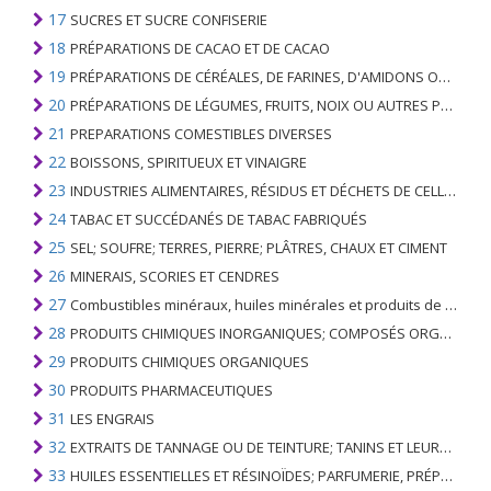
17
SUCRES ET SUCRE CONFISERIE
18
PRÉPARATIONS DE CACAO ET DE CACAO
19
PRÉPARATIONS DE CÉRÉALES, DE FARINES, D'AMIDONS OU DE LAIT; PRODUITS DE PATISSERIE
20
PRÉPARATIONS DE LÉGUMES, FRUITS, NOIX OU AUTRES PARTIES DE PLANTES
21
PREPARATIONS COMESTIBLES DIVERSES
22
BOISSONS, SPIRITUEUX ET VINAIGRE
23
INDUSTRIES ALIMENTAIRES, RÉSIDUS ET DÉCHETS DE CELLES-CI; FOURRAGE ANIMAL PRÉPARÉ
24
TABAC ET SUCCÉDANÉS DE TABAC FABRIQUÉS
25
SEL; SOUFRE; TERRES, PIERRE; PLÂTRES, CHAUX ET CIMENT
26
MINERAIS, SCORIES ET CENDRES
27
Combustibles minéraux, huiles minérales et produits de leur distillation; SUBSTANCES BITUMINEUSES; CIRES MINÉRALES
28
PRODUITS CHIMIQUES INORGANIQUES; COMPOSÉS ORGANIQUES ET INORGANIQUES DE MÉTAUX PRÉCIEUX; DE MÉTAUX DES TERRES RARES, D'ÉLÉMENTS RADIOACTIFS ET D'ISOTOPES
29
PRODUITS CHIMIQUES ORGANIQUES
30
PRODUITS PHARMACEUTIQUES
31
LES ENGRAIS
32
EXTRAITS DE TANNAGE OU DE TEINTURE; TANINS ET LEURS DERIVES; COLORANTS, PIGMENTS ET AUTRES MATIERES COLORANTES; PEINTURES, VERNIS; MASTIC, AUTRES MASTIQUES; ENCRES
33
HUILES ESSENTIELLES ET RÉSINOÏDES; PARFUMERIE, PRÉPARATIONS COSMÉTIQUES OU DE TOILETTE