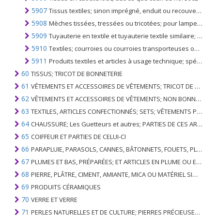
5907
Tissus textiles; sinon imprégné, enduit ou recouvert; toile peinte étant un décor théâtral, une toile de fond d'atelier ou similaire
5908
Mèches tissées, tressées ou tricotées; pour lampes, cuisinières, briquets, bougies ou similaires; manchons à incandescence et étoffes tubulaires tricotées pour leur gaz, même imprégnés
5909
Tuyauterie en textile et tuyauterie textile similaire; avec ou sans doublure, armure ou accessoires d'autres matériaux
5910
Textiles; courroies ou courroies transporteuses ou transporteuses, en matières textiles, même imprégnées, enduites, recouvertes ou stratifiées de matière plastique, ou renforcées de métal ou d'autres matières
5911
Produits textiles et articles à usage technique; spécifié à la note 7 du présent chapitre
60
TISSUS; TRICOT DE BONNETERIE
61
VÊTEMENTS ET ACCESSOIRES DE VÊTEMENTS; TRICOT DE BONNETERIE
62
VÊTEMENTS ET ACCESSOIRES DE VÊTEMENTS; NON BONNETERIE
63
TEXTILES, ARTICLES CONFECTIONNÉS; SETS; VÊTEMENTS PORTÉS ET ARTICLES TEXTILES USÉS; RAGS
64
CHAUSSURE; Les Guetteurs et autres; PARTIES DE CES ARTICLES
65
COIFFEUR ET PARTIES DE CELUI-CI
66
PARAPLUIE, PARASOLS, CANNES, BÂTONNETS, FOUETS, PLANTES DE CONDUITE; ET LEURS PARTIES
67
PLUMES ET BAS, PRÉPARÉES; ET ARTICLES EN PLUME OU EN BAS; FLEURS ARTIFICIELLES; ARTICLES DE CHEVEUX HUMAINS
68
PIERRE, PLÂTRE, CIMENT, AMIANTE, MICA OU MATÉRIEL SIMILAIRE; ARTICLES DE CELUI-CI
69
PRODUITS CÉRAMIQUES
70
VERRE ET VERRE
71
PERLES NATURELLES ET DE CULTURE; PIERRES PRÉCIEUSES, SEMI-PRÉCIEUSES; MÉTAUX PRÉCIEUX, PLAQUÉS OU DOUBLÉS DE MÉTAUX PRÉCIEUX ET OUVRAGES EN CES MATIÈRES; IMITATION BIJOUTERIE; PIÈCE DE MONNAIE