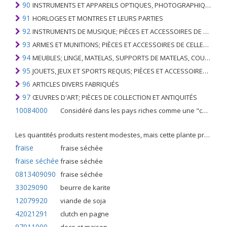
90
INSTRUMENTS ET APPAREILS OPTIQUES, PHOTOGRAPHIQUES, CINÉMATOGRAPHIQUES, DE MESURE, DE CONTRÔLE, DE MÉDECINE OU DE CHIRURGIE; PIÈCES ET ACCESSOIRES
91
HORLOGES ET MONTRES ET LEURS PARTIES
92
INSTRUMENTS DE MUSIQUE; PIÈCES ET ACCESSOIRES DE TELS ARTICLES
93
ARMES ET MUNITIONS; PIÈCES ET ACCESSOIRES DE CELLES-CI
94
MEUBLES; LINGE, MATELAS, SUPPORTS DE MATELAS, COUSSINS ET AMEUBLEMENT SIMILAIRE FARCI; LAMPES ET RACCORDS D'ÉCLAIRAGE, N.E.C .; SIGNES LUMINEUSES, PLAQUES DE NOMS LUMINEUSES ET SIMILAIRES; BÂTIMENTS PRÉFABRIQUÉS
95
JOUETS, JEUX ET SPORTS REQUIS; PIÈCES ET ACCESSOIRES DE CELLES-CI
96
ARTICLES DIVERS FABRIQUÉS
97
ŒUVRES D'ART; PIÈCES DE COLLECTION ET ANTIQUITÉS
10084000
Considéré dans les pays riches comme une "céréale mineure", le fonio blanc est une graminée de la famille des poaceae cultivée pour ses graines dans certaines régions d'Afrique.
Les quantités produits restent modestes, mais cette plante présente malgré tout de nombreuses qualités. Elle est utilisé dans l'alimentation humaine et entre dans la préparation de nombreuses recettes traditionnelles africaines comme le couscous, la bouillie, les boulettes, les beignets et même le pain.
fraise
fraise séchée
fraise séchée
fraise séchée
0813409090
fraise séchée
33029090
beurre de karite
12079920
viande de soja
42021291
clutch en pagne
97011000