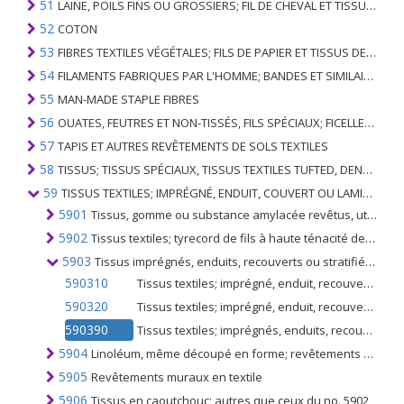
51
LAINE, POILS FINS OU GROSSIERS; FIL DE CHEVAL ET TISSU TISSÉ
52
COTON
53
FIBRES TEXTILES VÉGÉTALES; FILS DE PAPIER ET TISSUS DE FILS DE PAPIER
54
FILAMENTS FABRIQUES PAR L'HOMME; BANDES ET SIMILAIRES DE MATIERES TEXTILES SYNTHETIQUES
55
MAN-MADE STAPLE FIBRES
56
OUATES, FEUTRES ET NON-TISSÉS, FILS SPÉCIAUX; FICELLES, CORDES, CORDES, CÂBLES ET ARTICLES ASSOCIÉS
57
TAPIS ET AUTRES REVÊTEMENTS DE SOLS TEXTILES
58
TISSUS; TISSUS SPÉCIAUX, TISSUS TEXTILES TUFTED, DENTELLE, TAPISSERIES, GARNITURES, BRODERIES
59
TISSUS TEXTILES; IMPRÉGNÉ, ENDUIT, COUVERT OU LAMINÉ; ARTICLES TEXTILES D'UN TYPE ADAPTÉ À L'USAGE INDUSTRIEL
5901
Tissus, gomme ou substance amylacée revêtus, utilisés pour les couvertures de livres et similaires; tissu à tracer, toile de peinture préparée; bougran et tissus textiles rigides similaires utilisés pour la confection de chapeaux
5902
Tissus textiles; tyrecord de fils à haute ténacité de polyesters de nylon ou d'autres polyamides ou de rayonne viscose
5903
Tissus imprégnés, enduits, recouverts ou stratifiés avec des matières plastiques, autres que ceux du no. 5902
590310
Tissus textiles; imprégné, enduit, recouvert ou stratifié avec du poly (chlorure de vinyle)
590320
Tissus textiles; imprégné, enduit, recouvert ou stratifié avec du polyuréthane
590390
Tissus textiles; imprégnés, enduits, recouverts ou stratifiés avec des matières plastiques (à l'exclusion du polychlorure de vinyle, du polyuréthane et du n ° 5902)
5904
Linoléum, même découpé en forme; revêtements de sol consistant en un enduit ou un recouvrement appliqué sur un support textile, même découpé en forme
5905
Revêtements muraux en textile
5906
Tissus en caoutchouc; autres que ceux du no. 5902