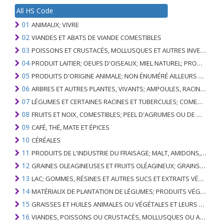
All HS Code
01
ANIMAUX; VIVRE
02
VIANDES ET ABATS DE VIANDE COMESTIBLES
03
POISSONS ET CRUSTACÉS, MOLLUSQUES ET AUTRES INVERTÉBRÉS AQUATIQUES
04
PRODUIT LAITIER; OEUFS D'OISEAUX; MIEL NATUREL; PRODUITS COMESTIBLES D'ORIGINE ANIMALE, NON ÉNUMÉRÉS AILLEURS OU INCLUS
05
PRODUITS D'ORIGINE ANIMALE; NON ÉNUMÉRÉ AILLEURS OU INCLUS
06
ARBRES ET AUTRES PLANTES, VIVANTS; AMPOULES, RACINES ET ANALOGUES; FLEURS COUPEES ET FEUILLAGE ORNEMENTAL
07
LÉGUMES ET CERTAINES RACINES ET TUBERCULES; COMESTIBLE
08
FRUITS ET NOIX, COMESTIBLES; PEEL D'AGRUMES OU DE MELONS
09
CAFÉ, THÉ, MATE ET ÉPICES
10
CÉRÉALES
11
PRODUITS DE L'INDUSTRIE DU FRAISAGE; MALT, AMIDONS, INULINE, GLUTEN DE BLÉ
12
GRAINES OLEAGINEUSES ET FRUITS OLÉAGINEUX; GRAINS DIVERS, GRAINES ET FRUITS, PLANTES INDUSTRIELLES OU MÉDICINALES; PAILLE ET FOURRAGE
13
LAC; GOMMES, RÉSINES ET AUTRES SUCS ET EXTRAITS VÉGÉTAUX
14
MATÉRIAUX DE PLANTATION DE LÉGUMES; PRODUITS VÉGÉTAUX NON DÉNOMMÉS NI COMPRIS AILLEURS
15
GRAISSES ET HUILES ANIMALES OU VÉGÉTALES ET LEURS PRODUITS DE CLIVAGE; GRAISSES ANIMALES PRÉPARÉES; CIRES ANIMALES OU VÉGÉTALES
16
VIANDES, POISSONS OU CRUSTACÉS, MOLLUSQUES OU AUTRES INVERTÉBRÉS AQUATIQUES; PRÉPARATIONS DE CELLES-CI