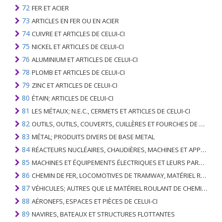
72
FER ET ACIER
73
ARTICLES EN FER OU EN ACIER
74
CUIVRE ET ARTICLES DE CELUI-CI
75
NICKEL ET ARTICLES DE CELUI-CI
76
ALUMINIUM ET ARTICLES DE CELUI-CI
78
PLOMB ET ARTICLES DE CELUI-CI
79
ZINC ET ARTICLES DE CELUI-CI
80
ÉTAIN; ARTICLES DE CELUI-CI
81
LES MÉTAUX; N.E.C., CERMETS ET ARTICLES DE CELUI-CI
82
OUTILS, OUTILS, COUVERTS, CUILLÈRES ET FOURCHES DE MÉTAUX DE BASE; PARTIES DE CELLES-CI, EN METAL DE BASE
83
MÉTAL; PRODUITS DIVERS DE BASE METAL
84
RÉACTEURS NUCLÉAIRES, CHAUDIÈRES, MACHINES ET APPAREILS MÉCANIQUES; PARTIES DE CELLES-CI
85
MACHINES ET ÉQUIPEMENTS ÉLECTRIQUES ET LEURS PARTIES; ENREGISTREURS ET REPRODUCTEURS SONORES; APPAREILS D'ENREGISTREMENT OU DE REPRODUCTION DES IMAGES ET DU SON EN TÉLÉVISION, PIÈCES ET ACCESSOIRES DE TELS ARTICLES
86
CHEMIN DE FER, LOCOMOTIVES DE TRAMWAY, MATÉRIEL ROULANT ET LEURS PARTIES; RACCORDS DE CHEMIN DE FER OU DE TRAMWAY ET RACCORDS ET PIÈCES DE CELLES-CI; ÉQUIPEMENT DE SIGNALISATION DE TRAFIC MÉCANIQUE (Y COMPRIS ÉLECTRO-MÉCANIQUE) DE TOUS TYPES
87
VÉHICULES; AUTRES QUE LE MATÉRIEL ROULANT DE CHEMIN DE FER OU DE TRAMWAY, ET LEURS PIÈCES ET ACCESSOIRES
88
AÉRONEFS, ESPACES ET PIÈCES DE CELUI-CI
89
NAVIRES, BATEAUX ET STRUCTURES FLOTTANTES