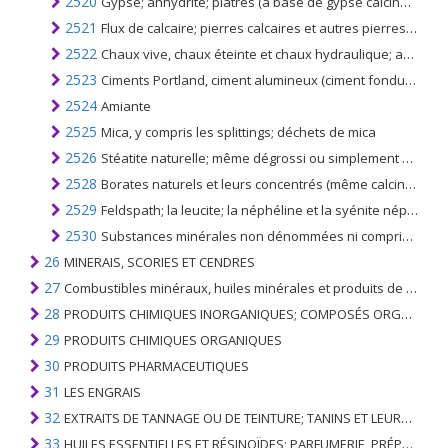
2520
Gypse; anhydrite; plâtres (à base de gypse calciné ou de sulfate de calcium), colorés ou non, avec ou sans petites quantités d'accélérateurs ou de ralentisseurs
2521
Flux de calcaire; pierres calcaires et autres pierres calcaires des types utilisés pour la fabrication de chaux ou de ciment
2522
Chaux vive, chaux éteinte et chaux hydraulique; autres que l'oxyde et l'hydroxyde de calcium du n °. 2825
2523
Ciments Portland, ciment alumineux (ciment fondu), ciment laitier, ciment super-sulfate et ciments hydrauliques similaires, même colorés ou sous forme de clinkers
2524
Amiante
2525
Mica, y compris les splittings; déchets de mica
2526
Stéatite naturelle; même dégrossi ou simplement débité, par sciage ou autrement, en blocs ou en plaques de forme carrée ou rectangulaire; talc
2528
Borates naturels et leurs concentrés (même calcinés), à l'exclusion des borates séparés de la saumure naturelle; acide borique naturel ne contenant pas plus de 85% de H3BO3 calculé sur le poids sec
2529
Feldspath; la leucite; la néphéline et la syénite néphélinique; spath fluor
2530
Substances minérales non dénommées ni comprises ailleurs
26
MINERAIS, SCORIES ET CENDRES
27
Combustibles minéraux, huiles minérales et produits de leur distillation; SUBSTANCES BITUMINEUSES; CIRES MINÉRALES
28
PRODUITS CHIMIQUES INORGANIQUES; COMPOSÉS ORGANIQUES ET INORGANIQUES DE MÉTAUX PRÉCIEUX; DE MÉTAUX DES TERRES RARES, D'ÉLÉMENTS RADIOACTIFS ET D'ISOTOPES
29
PRODUITS CHIMIQUES ORGANIQUES
30
PRODUITS PHARMACEUTIQUES
31
LES ENGRAIS
32
EXTRAITS DE TANNAGE OU DE TEINTURE; TANINS ET LEURS DERIVES; COLORANTS, PIGMENTS ET AUTRES MATIERES COLORANTES; PEINTURES, VERNIS; MASTIC, AUTRES MASTIQUES; ENCRES
33
HUILES ESSENTIELLES ET RÉSINOÏDES; PARFUMERIE, PRÉPARATIONS COSMÉTIQUES OU DE TOILETTE