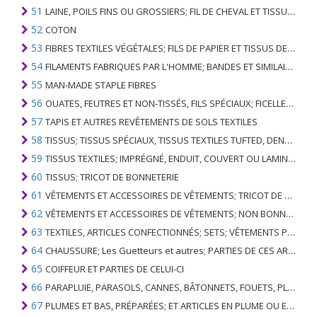
51
LAINE, POILS FINS OU GROSSIERS; FIL DE CHEVAL ET TISSU TISSÉ
52
COTON
53
FIBRES TEXTILES VÉGÉTALES; FILS DE PAPIER ET TISSUS DE FILS DE PAPIER
54
FILAMENTS FABRIQUES PAR L'HOMME; BANDES ET SIMILAIRES DE MATIERES TEXTILES SYNTHETIQUES
55
MAN-MADE STAPLE FIBRES
56
OUATES, FEUTRES ET NON-TISSÉS, FILS SPÉCIAUX; FICELLES, CORDES, CORDES, CÂBLES ET ARTICLES ASSOCIÉS
57
TAPIS ET AUTRES REVÊTEMENTS DE SOLS TEXTILES
58
TISSUS; TISSUS SPÉCIAUX, TISSUS TEXTILES TUFTED, DENTELLE, TAPISSERIES, GARNITURES, BRODERIES
59
TISSUS TEXTILES; IMPRÉGNÉ, ENDUIT, COUVERT OU LAMINÉ; ARTICLES TEXTILES D'UN TYPE ADAPTÉ À L'USAGE INDUSTRIEL
60
TISSUS; TRICOT DE BONNETERIE
61
VÊTEMENTS ET ACCESSOIRES DE VÊTEMENTS; TRICOT DE BONNETERIE
62
VÊTEMENTS ET ACCESSOIRES DE VÊTEMENTS; NON BONNETERIE
63
TEXTILES, ARTICLES CONFECTIONNÉS; SETS; VÊTEMENTS PORTÉS ET ARTICLES TEXTILES USÉS; RAGS
64
CHAUSSURE; Les Guetteurs et autres; PARTIES DE CES ARTICLES
65
COIFFEUR ET PARTIES DE CELUI-CI
66
PARAPLUIE, PARASOLS, CANNES, BÂTONNETS, FOUETS, PLANTES DE CONDUITE; ET LEURS PARTIES
67
PLUMES ET BAS, PRÉPARÉES; ET ARTICLES EN PLUME OU EN BAS; FLEURS ARTIFICIELLES; ARTICLES DE CHEVEUX HUMAINS