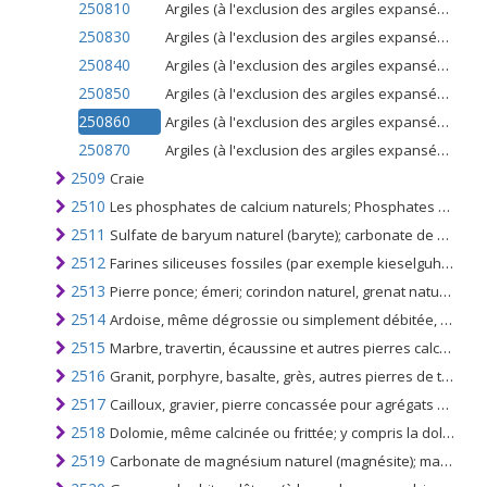
250810
Argiles (à l'exclusion des argiles expansées du n ° 6806); bentonite, même calcinée
250830
Argiles (à l'exclusion des argiles expansées du n ° 6806); argile réprimée, même calcinée
250840
Argiles (à l'exclusion des argiles expansées du n ° 6806); n.c.a. dans le n ° 2508, même calciné
250850
Argiles (à l'exclusion des argiles expansées du n ° 6806); andalousite, cyanite et sillimanite, même calcinés
250860
Argiles (à l'exclusion des argiles expansées du n ° 6806); mullite
250870
Argiles (à l'exclusion des argiles expansées du n ° 6806); terre de chamotte ou de dinas
2509
Craie
2510
Les phosphates de calcium naturels; Phosphates de calcium et d'aluminium naturels et craie phosphatée
2511
Sulfate de baryum naturel (baryte); carbonate de baryum naturel (withérite), même calciné, à l'exclusion de l'oxyde de baryum du n °. 2816
2512
Farines siliceuses fossiles (par exemple kieselguhr, tripolite et diatomite) et terres siliceuses similaires; calciné ou non, d'une densité apparente égale ou inférieure à 1
2513
Pierre ponce; émeri; corindon naturel, grenat naturel et autres abrasifs naturels, même traités thermiquement
2514
Ardoise, même dégrossie ou simplement débitée, par sciage ou autrement, en blocs ou en plaques de forme carrée ou rectangulaire
2515
Marbre, travertin, écaussine et autres pierres calcaires; d'une densité apparente inférieure à 2,5, l'albâtre, qu'il soit coupé par sciage, etc., en blocs, dalles de forme rectangulaire (carrée)
2516
Granit, porphyre, basalte, grès, autres pierres de taille et de construction, même dégrossies, débitées, par sciage, en blocs ou en plaques de forme carrée ou rectangulaire
2517
Cailloux, gravier, pierre concassée pour agrégats de béton pour ballast routier ou ferroviaire, bardeau ou silex; macadam de laitier, dross, etc. granules goudronnés, gravillons, poudre de pierres du n °. 2515 et 2516
2518
Dolomie, même calcinée ou frittée; y compris la dolomite dégrossie ou simplement coupée par sciage ou autrement en blocs ou en plaques de forme carrée ou rectangulaire; mélange de dolomite
2519
Carbonate de magnésium naturel (magnésite); magnésie fusionnée; magnésie calcinée à mort (frittée), contenant ou non de petites quantités d'autres oxydes ajoutés avant le frittage; oxyde de magnésium, pur ou non