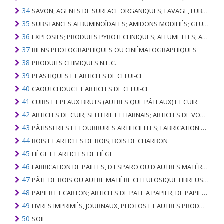
34
SAVON, AGENTS DE SURFACE ORGANIQUES; LAVAGE, LUBRIFICATION, POLISSAGE OU PRÉPARATION À L'ÉPURATION; CIRES ARTIFICIELLES OU PRÉPARÉES, BOUGIES ET ARTICLES SIMILAIRES, PÂTES À MODÉLISER, CIRES DENTAIRES ET PRÉPARATIONS DENTAIRES À BASE DE PLÂTRE
35
SUBSTANCES ALBUMINOÏDALES; AMIDONS MODIFIÉS; GLUES; ENZYMES
36
EXPLOSIFS; PRODUITS PYROTECHNIQUES; ALLUMETTES; ALLIAGES PYROPHORIQUES; CERTAINES PRÉPARATIONS COMBUSTIBLES
37
BIENS PHOTOGRAPHIQUES OU CINÉMATOGRAPHIQUES
38
PRODUITS CHIMIQUES N.E.C.
39
PLASTIQUES ET ARTICLES DE CELUI-CI
40
CAOUTCHOUC ET ARTICLES DE CELUI-CI
41
CUIRS ET PEAUX BRUTS (AUTRES QUE PÂTEAUX) ET CUIR
42
ARTICLES DE CUIR; SELLERIE ET ​​HARNAIS; ARTICLES DE VOYAGE, SACS À MAIN ET RÉCIPIENTS ANALOGUES; ARTICLES DE GUT ANIMAL (AUTRE QUE GUT DE SOIE-VERT)
43
PÂTISSERIES ET FOURRURES ARTIFICIELLES; FABRICATION DE CELLES-CI
44
BOIS ET ARTICLES DE BOIS; BOIS DE CHARBON
45
LIÈGE ET ARTICLES DE LIÈGE
46
FABRICATION DE PAILLES, D'ESPARO OU D'AUTRES MATÉRIAUX DE COULÉE; BASKETWARE ET WICKERWORK
47
PÂTE DE BOIS OU AUTRE MATIÈRE CELLULOSIQUE FIBREUSE; PAPIER OU CARTON RÉCUPÉRÉ (DÉCHETS ET DÉCHETS)
48
PAPIER ET CARTON; ARTICLES DE PATE A PAPIER, DE PAPIER OU DE CARTON
49
LIVRES IMPRIMÉS, JOURNAUX, PHOTOS ET AUTRES PRODUITS DE L'INDUSTRIE DE L'IMPRIMERIE; MANUSCRITS, TYPESCRIPTS ET PLANS
50
SOIE