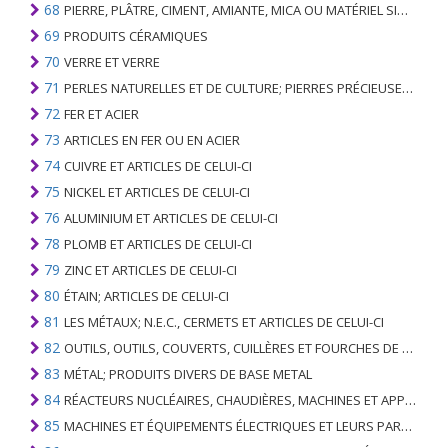
68
PIERRE, PLÂTRE, CIMENT, AMIANTE, MICA OU MATÉRIEL SIMILAIRE; ARTICLES DE CELUI-CI
69
PRODUITS CÉRAMIQUES
70
VERRE ET VERRE
71
PERLES NATURELLES ET DE CULTURE; PIERRES PRÉCIEUSES, SEMI-PRÉCIEUSES; MÉTAUX PRÉCIEUX, PLAQUÉS OU DOUBLÉS DE MÉTAUX PRÉCIEUX ET OUVRAGES EN CES MATIÈRES; IMITATION BIJOUTERIE; PIÈCE DE MONNAIE
72
FER ET ACIER
73
ARTICLES EN FER OU EN ACIER
74
CUIVRE ET ARTICLES DE CELUI-CI
75
NICKEL ET ARTICLES DE CELUI-CI
76
ALUMINIUM ET ARTICLES DE CELUI-CI
78
PLOMB ET ARTICLES DE CELUI-CI
79
ZINC ET ARTICLES DE CELUI-CI
80
ÉTAIN; ARTICLES DE CELUI-CI
81
LES MÉTAUX; N.E.C., CERMETS ET ARTICLES DE CELUI-CI
82
OUTILS, OUTILS, COUVERTS, CUILLÈRES ET FOURCHES DE MÉTAUX DE BASE; PARTIES DE CELLES-CI, EN METAL DE BASE
83
MÉTAL; PRODUITS DIVERS DE BASE METAL
84
RÉACTEURS NUCLÉAIRES, CHAUDIÈRES, MACHINES ET APPAREILS MÉCANIQUES; PARTIES DE CELLES-CI
85
MACHINES ET ÉQUIPEMENTS ÉLECTRIQUES ET LEURS PARTIES; ENREGISTREURS ET REPRODUCTEURS SONORES; APPAREILS D'ENREGISTREMENT OU DE REPRODUCTION DES IMAGES ET DU SON EN TÉLÉVISION, PIÈCES ET ACCESSOIRES DE TELS ARTICLES