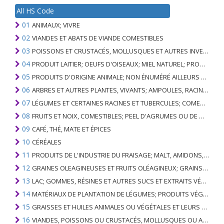
All HS Code
01
ANIMAUX; VIVRE
02
VIANDES ET ABATS DE VIANDE COMESTIBLES
03
POISSONS ET CRUSTACÉS, MOLLUSQUES ET AUTRES INVERTÉBRÉS AQUATIQUES
04
PRODUIT LAITIER; OEUFS D'OISEAUX; MIEL NATUREL; PRODUITS COMESTIBLES D'ORIGINE ANIMALE, NON ÉNUMÉRÉS AILLEURS OU INCLUS
05
PRODUITS D'ORIGINE ANIMALE; NON ÉNUMÉRÉ AILLEURS OU INCLUS
06
ARBRES ET AUTRES PLANTES, VIVANTS; AMPOULES, RACINES ET ANALOGUES; FLEURS COUPEES ET FEUILLAGE ORNEMENTAL
07
LÉGUMES ET CERTAINES RACINES ET TUBERCULES; COMESTIBLE
08
FRUITS ET NOIX, COMESTIBLES; PEEL D'AGRUMES OU DE MELONS
09
CAFÉ, THÉ, MATE ET ÉPICES
10
CÉRÉALES
11
PRODUITS DE L'INDUSTRIE DU FRAISAGE; MALT, AMIDONS, INULINE, GLUTEN DE BLÉ
12
GRAINES OLEAGINEUSES ET FRUITS OLÉAGINEUX; GRAINS DIVERS, GRAINES ET FRUITS, PLANTES INDUSTRIELLES OU MÉDICINALES; PAILLE ET FOURRAGE
13
LAC; GOMMES, RÉSINES ET AUTRES SUCS ET EXTRAITS VÉGÉTAUX
14
MATÉRIAUX DE PLANTATION DE LÉGUMES; PRODUITS VÉGÉTAUX NON DÉNOMMÉS NI COMPRIS AILLEURS
15
GRAISSES ET HUILES ANIMALES OU VÉGÉTALES ET LEURS PRODUITS DE CLIVAGE; GRAISSES ANIMALES PRÉPARÉES; CIRES ANIMALES OU VÉGÉTALES
16
VIANDES, POISSONS OU CRUSTACÉS, MOLLUSQUES OU AUTRES INVERTÉBRÉS AQUATIQUES; PRÉPARATIONS DE CELLES-CI