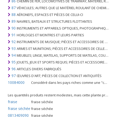
86
CHEMIN DE FER, LOCOMOTIVES DE TRAMWAY, MATÉRIEL ROULANT ET LEURS PARTIES; RACCORDS DE CHEMIN DE FER OU DE TRAMWAY ET RACCORDS ET PIÈCES DE CELLES-CI; ÉQUIPEMENT DE SIGNALISATION DE TRAFIC MÉCANIQUE (Y COMPRIS ÉLECTRO-MÉCANIQUE) DE TOUS TYPES
87
VÉHICULES; AUTRES QUE LE MATÉRIEL ROULANT DE CHEMIN DE FER OU DE TRAMWAY, ET LEURS PIÈCES ET ACCESSOIRES
88
AÉRONEFS, ESPACES ET PIÈCES DE CELUI-CI
89
NAVIRES, BATEAUX ET STRUCTURES FLOTTANTES
90
INSTRUMENTS ET APPAREILS OPTIQUES, PHOTOGRAPHIQUES, CINÉMATOGRAPHIQUES, DE MESURE, DE CONTRÔLE, DE MÉDECINE OU DE CHIRURGIE; PIÈCES ET ACCESSOIRES
91
HORLOGES ET MONTRES ET LEURS PARTIES
92
INSTRUMENTS DE MUSIQUE; PIÈCES ET ACCESSOIRES DE TELS ARTICLES
93
ARMES ET MUNITIONS; PIÈCES ET ACCESSOIRES DE CELLES-CI
94
MEUBLES; LINGE, MATELAS, SUPPORTS DE MATELAS, COUSSINS ET AMEUBLEMENT SIMILAIRE FARCI; LAMPES ET RACCORDS D'ÉCLAIRAGE, N.E.C .; SIGNES LUMINEUSES, PLAQUES DE NOMS LUMINEUSES ET SIMILAIRES; BÂTIMENTS PRÉFABRIQUÉS
95
JOUETS, JEUX ET SPORTS REQUIS; PIÈCES ET ACCESSOIRES DE CELLES-CI
96
ARTICLES DIVERS FABRIQUÉS
97
ŒUVRES D'ART; PIÈCES DE COLLECTION ET ANTIQUITÉS
10084000
Considéré dans les pays riches comme une "céréale mineure", le fonio blanc est une graminée de la famille des poaceae cultivée pour ses graines dans certaines régions d'Afrique.
Les quantités produits restent modestes, mais cette plante présente malgré tout de nombreuses qualités. Elle est utilisé dans l'alimentation humaine et entre dans la préparation de nombreuses recettes traditionnelles africaines comme le couscous, la bouillie, les boulettes, les beignets et même le pain.
fraise
fraise séchée
fraise séchée
fraise séchée
0813409090
fraise séchée