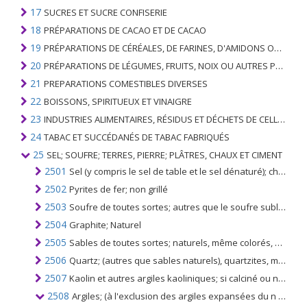
17
SUCRES ET SUCRE CONFISERIE
18
PRÉPARATIONS DE CACAO ET DE CACAO
19
PRÉPARATIONS DE CÉRÉALES, DE FARINES, D'AMIDONS OU DE LAIT; PRODUITS DE PATISSERIE
20
PRÉPARATIONS DE LÉGUMES, FRUITS, NOIX OU AUTRES PARTIES DE PLANTES
21
PREPARATIONS COMESTIBLES DIVERSES
22
BOISSONS, SPIRITUEUX ET VINAIGRE
23
INDUSTRIES ALIMENTAIRES, RÉSIDUS ET DÉCHETS DE CELLES-CI; FOURRAGE ANIMAL PRÉPARÉ
24
TABAC ET SUCCÉDANÉS DE TABAC FABRIQUÉS
25
SEL; SOUFRE; TERRES, PIERRE; PLÂTRES, CHAUX ET CIMENT
2501
Sel (y compris le sel de table et le sel dénaturé); chlorure de sodium pur, même en solution aqueuse; eau de mer
2502
Pyrites de fer; non grillé
2503
Soufre de toutes sortes; autres que le soufre sublimé, précipité et colloïdal
2504
Graphite; Naturel
2505
Sables de toutes sortes; naturels, même colorés, autres que les sables porteurs de métaux du chapitre 26
2506
Quartz; (autres que sables naturels), quartzites, même dégrossis ou simplement débités, par sciage ou autrement, en blocs ou en plaques de forme carrée ou rectangulaire
2507
Kaolin et autres argiles kaoliniques; si calciné ou non
2508
Argiles; (à l'exclusion des argiles expansées du n ° 6806), l'andalousite kyanite et la sillimanite, même calcinées; la mullite; chamotte ou terre de dinas