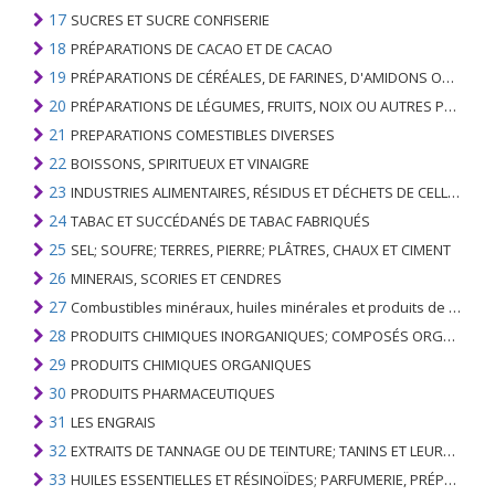
17
SUCRES ET SUCRE CONFISERIE
18
PRÉPARATIONS DE CACAO ET DE CACAO
19
PRÉPARATIONS DE CÉRÉALES, DE FARINES, D'AMIDONS OU DE LAIT; PRODUITS DE PATISSERIE
20
PRÉPARATIONS DE LÉGUMES, FRUITS, NOIX OU AUTRES PARTIES DE PLANTES
21
PREPARATIONS COMESTIBLES DIVERSES
22
BOISSONS, SPIRITUEUX ET VINAIGRE
23
INDUSTRIES ALIMENTAIRES, RÉSIDUS ET DÉCHETS DE CELLES-CI; FOURRAGE ANIMAL PRÉPARÉ
24
TABAC ET SUCCÉDANÉS DE TABAC FABRIQUÉS
25
SEL; SOUFRE; TERRES, PIERRE; PLÂTRES, CHAUX ET CIMENT
26
MINERAIS, SCORIES ET CENDRES
27
Combustibles minéraux, huiles minérales et produits de leur distillation; SUBSTANCES BITUMINEUSES; CIRES MINÉRALES
28
PRODUITS CHIMIQUES INORGANIQUES; COMPOSÉS ORGANIQUES ET INORGANIQUES DE MÉTAUX PRÉCIEUX; DE MÉTAUX DES TERRES RARES, D'ÉLÉMENTS RADIOACTIFS ET D'ISOTOPES
29
PRODUITS CHIMIQUES ORGANIQUES
30
PRODUITS PHARMACEUTIQUES
31
LES ENGRAIS
32
EXTRAITS DE TANNAGE OU DE TEINTURE; TANINS ET LEURS DERIVES; COLORANTS, PIGMENTS ET AUTRES MATIERES COLORANTES; PEINTURES, VERNIS; MASTIC, AUTRES MASTIQUES; ENCRES
33
HUILES ESSENTIELLES ET RÉSINOÏDES; PARFUMERIE, PRÉPARATIONS COSMÉTIQUES OU DE TOILETTE