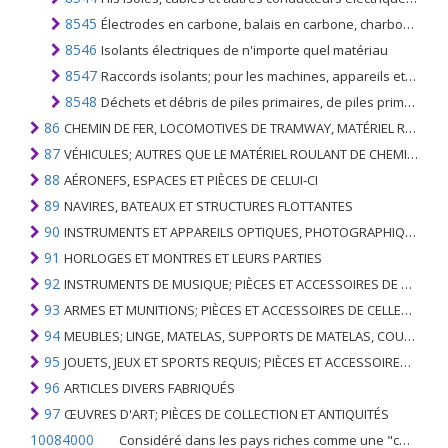
8545
Électrodes en carbone, balais en carbone, charbons de lampes, charbons de batteries et autres articles en graphite ou autre carbone; avec ou sans métal, des types utilisés pour usages électriques
8546
Isolants électriques de n'importe quel matériau
8547
Raccords isolants; pour les machines, appareils et équipements électriques, à l'exclusion des isolateurs du n °. 8546, tuyauterie pour conduits électriques et joints
8548
Déchets et débris de piles primaires, de piles primaires et d'accumulateurs électriques; les piles primaires usagées, les piles primaires usées et les accumulateurs électriques usagés; parties électriques de machines ou d'appareils, n.c.a. ou compris ailleurs dans le chapitre 85
86
CHEMIN DE FER, LOCOMOTIVES DE TRAMWAY, MATÉRIEL ROULANT ET LEURS PARTIES; RACCORDS DE CHEMIN DE FER OU DE TRAMWAY ET RACCORDS ET PIÈCES DE CELLES-CI; ÉQUIPEMENT DE SIGNALISATION DE TRAFIC MÉCANIQUE (Y COMPRIS ÉLECTRO-MÉCANIQUE) DE TOUS TYPES
87
VÉHICULES; AUTRES QUE LE MATÉRIEL ROULANT DE CHEMIN DE FER OU DE TRAMWAY, ET LEURS PIÈCES ET ACCESSOIRES
88
AÉRONEFS, ESPACES ET PIÈCES DE CELUI-CI
89
NAVIRES, BATEAUX ET STRUCTURES FLOTTANTES
90
INSTRUMENTS ET APPAREILS OPTIQUES, PHOTOGRAPHIQUES, CINÉMATOGRAPHIQUES, DE MESURE, DE CONTRÔLE, DE MÉDECINE OU DE CHIRURGIE; PIÈCES ET ACCESSOIRES
91
HORLOGES ET MONTRES ET LEURS PARTIES
92
INSTRUMENTS DE MUSIQUE; PIÈCES ET ACCESSOIRES DE TELS ARTICLES
93
ARMES ET MUNITIONS; PIÈCES ET ACCESSOIRES DE CELLES-CI
94
MEUBLES; LINGE, MATELAS, SUPPORTS DE MATELAS, COUSSINS ET AMEUBLEMENT SIMILAIRE FARCI; LAMPES ET RACCORDS D'ÉCLAIRAGE, N.E.C .; SIGNES LUMINEUSES, PLAQUES DE NOMS LUMINEUSES ET SIMILAIRES; BÂTIMENTS PRÉFABRIQUÉS
95
JOUETS, JEUX ET SPORTS REQUIS; PIÈCES ET ACCESSOIRES DE CELLES-CI
96
ARTICLES DIVERS FABRIQUÉS
97
ŒUVRES D'ART; PIÈCES DE COLLECTION ET ANTIQUITÉS
10084000
Considéré dans les pays riches comme une "céréale mineure", le fonio blanc est une graminée de la famille des poaceae cultivée pour ses graines dans certaines régions d'Afrique.