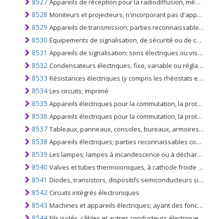
8527
Appareils de réception pour la radiodiffusion, même combinés, dans le même boîtier, avec un appareil d'enregistrement ou de reproduction du son ou une horloge.
8528
Moniteurs et projecteurs, n'incorporant pas d'appareil de réception de télévision; appareils de réception pour la télévision, même incorporant des récepteurs de radiodiffusion ou des appareils d'enregistrement ou de reproduction du son ou des images
8529
Appareils de transmission; parties reconnaissables comme étant exclusivement ou principalement destinées aux appareils du n °. 8525 à 8528
8530
Équipements de signalisation, de sécurité ou de contrôle de la circulation; pour les chemins de fer, les tramways, les routes, les voies navigables intérieures, les parcs de stationnement, les installations portuaires, les aérodromes, à l'exclusion de ceux du n °. 8608
8531
Appareils de signalisation; sons électriques ou visuels (cloches, sirènes, panneaux indicateurs, alarmes anti-effraction ou anti-incendie, par exemple), à ​​l'exclusion de ceux du no. 8512 ou 8530
8532
Condensateurs électriques; fixe, variable ou réglable (préréglé)
8533
Résistances électriques (y compris les rhéostats et les potentiomètres), à l'exclusion des résistances chauffantes
8534
Les circuits; imprimé
8535
Appareils électriques pour la commutation, la protection de circuits électriques, pour la connexion à ou dans des circuits électriques; pour une tension supérieure à 1000 volts
8536
Appareils électriques pour la commutation, la protection de circuits électriques, pour la connexion à ou dans des circuits électriques, pour une tension n'excédant pas 1000 volts; connecteurs pour fibres optiques, faisceaux de fibres optiques ou câbles
8537
Tableaux, panneaux, consoles, bureaux, armoires, bases avec appareils du n °. 8535, 8536, pour le contrôle et la distribution de l'électricité (à l'exclusion des appareils de commutation du n ° 8517)
8538
Appareils électriques; parties reconnaissables comme étant exclusivement ou principalement destinées aux appareils du n °. 8535, 8536 et 8537
8539
Les lampes; lampes à incandescence ou à décharge, y compris les lampes d'éclairage scellé et les lampes à rayons ultraviolets ou infrarouges, lampes à arc, lampes à diodes électroluminescentes (DEL)
8540
Valves et tubes thermoioniques, à cathode froide ou photo-cathodiques (par exemple, vannes et tubes remplis de vide, vapeur, gaz, tubes et valves redresseurs à arc à mercure, tubes cathodiques et caméras de télévision)
8541
Diodes, transistors, dispositifs semiconducteurs similaires; y compris les cellules photovoltaïques assemblées ou non en modules ou panneaux, les diodes électroluminescentes (DEL), les cristaux piézo-électriques montés
8542
Circuits intégrés électroniques
8543
Machines et appareils électriques; ayant des fonctions individuelles, non spécifiées ni comprises ailleurs dans le présent chapitre
8544
Fils isolés, câbles et autres conducteurs électriques, connecteurs montés ou non; câbles à fibres optiques de fibres gainées individuellement, même comportant des conducteurs électriques ou munis de connecteurs