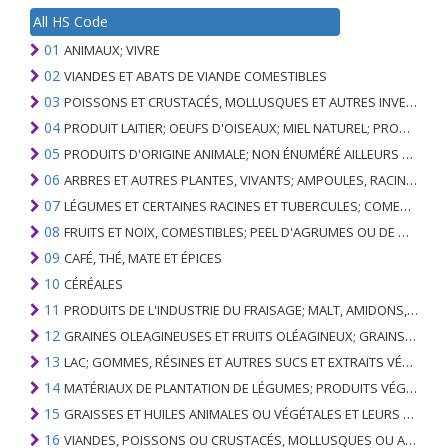
All HS Code
01
ANIMAUX; VIVRE
02
VIANDES ET ABATS DE VIANDE COMESTIBLES
03
POISSONS ET CRUSTACÉS, MOLLUSQUES ET AUTRES INVERTÉBRÉS AQUATIQUES
04
PRODUIT LAITIER; OEUFS D'OISEAUX; MIEL NATUREL; PRODUITS COMESTIBLES D'ORIGINE ANIMALE, NON ÉNUMÉRÉS AILLEURS OU INCLUS
05
PRODUITS D'ORIGINE ANIMALE; NON ÉNUMÉRÉ AILLEURS OU INCLUS
06
ARBRES ET AUTRES PLANTES, VIVANTS; AMPOULES, RACINES ET ANALOGUES; FLEURS COUPEES ET FEUILLAGE ORNEMENTAL
07
LÉGUMES ET CERTAINES RACINES ET TUBERCULES; COMESTIBLE
08
FRUITS ET NOIX, COMESTIBLES; PEEL D'AGRUMES OU DE MELONS
09
CAFÉ, THÉ, MATE ET ÉPICES
10
CÉRÉALES
11
PRODUITS DE L'INDUSTRIE DU FRAISAGE; MALT, AMIDONS, INULINE, GLUTEN DE BLÉ
12
GRAINES OLEAGINEUSES ET FRUITS OLÉAGINEUX; GRAINS DIVERS, GRAINES ET FRUITS, PLANTES INDUSTRIELLES OU MÉDICINALES; PAILLE ET FOURRAGE
13
LAC; GOMMES, RÉSINES ET AUTRES SUCS ET EXTRAITS VÉGÉTAUX
14
MATÉRIAUX DE PLANTATION DE LÉGUMES; PRODUITS VÉGÉTAUX NON DÉNOMMÉS NI COMPRIS AILLEURS
15
GRAISSES ET HUILES ANIMALES OU VÉGÉTALES ET LEURS PRODUITS DE CLIVAGE; GRAISSES ANIMALES PRÉPARÉES; CIRES ANIMALES OU VÉGÉTALES
16
VIANDES, POISSONS OU CRUSTACÉS, MOLLUSQUES OU AUTRES INVERTÉBRÉS AQUATIQUES; PRÉPARATIONS DE CELLES-CI