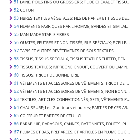
51
LAINE, POILS FINS OU GROSSIERS; FIL DE CHEVAL ET TISSU TISSÉ
52
COTON
53
FIBRES TEXTILES VÉGÉTALES; FILS DE PAPIER ET TISSUS DE FILS DE PAPIER
54
FILAMENTS FABRIQUES PAR L'HOMME; BANDES ET SIMILAIRES DE MATIERES TEXTILES SYNTHETIQUES
55
MAN-MADE STAPLE FIBRES
56
OUATES, FEUTRES ET NON-TISSÉS, FILS SPÉCIAUX; FICELLES, CORDES, CORDES, CÂBLES ET ARTICLES ASSOCIÉS
57
TAPIS ET AUTRES REVÊTEMENTS DE SOLS TEXTILES
58
TISSUS; TISSUS SPÉCIAUX, TISSUS TEXTILES TUFTED, DENTELLE, TAPISSERIES, GARNITURES, BRODERIES
59
TISSUS TEXTILES; IMPRÉGNÉ, ENDUIT, COUVERT OU LAMINÉ; ARTICLES TEXTILES D'UN TYPE ADAPTÉ À L'USAGE INDUSTRIEL
60
TISSUS; TRICOT DE BONNETERIE
61
VÊTEMENTS ET ACCESSOIRES DE VÊTEMENTS; TRICOT DE BONNETERIE
62
VÊTEMENTS ET ACCESSOIRES DE VÊTEMENTS; NON BONNETERIE
63
TEXTILES, ARTICLES CONFECTIONNÉS; SETS; VÊTEMENTS PORTÉS ET ARTICLES TEXTILES USÉS; RAGS
64
CHAUSSURE; Les Guetteurs et autres; PARTIES DE CES ARTICLES
65
COIFFEUR ET PARTIES DE CELUI-CI
66
PARAPLUIE, PARASOLS, CANNES, BÂTONNETS, FOUETS, PLANTES DE CONDUITE; ET LEURS PARTIES
67
PLUMES ET BAS, PRÉPARÉES; ET ARTICLES EN PLUME OU EN BAS; FLEURS ARTIFICIELLES; ARTICLES DE CHEVEUX HUMAINS
68