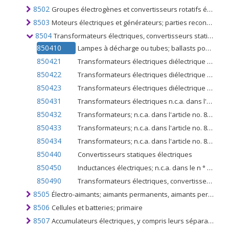
8502
Groupes électrogènes et convertisseurs rotatifs électriques
8503
Moteurs électriques et générateurs; parties reconnaissables comme étant exclusivement ou principalement destinées aux machines du n °. 8501 ou 8502
8504
Transformateurs électriques, convertisseurs statiques (par exemple redresseurs) et inductances
850410
Lampes à décharge ou tubes; ballasts pour ceux-ci
850421
Transformateurs électriques diélectrique liquide, ayant une capacité de traitement de puissance ne dépassant pas 650 kVA
850422
Transformateurs électriques diélectrique liquide, ayant une capacité de traitement de puissance supérieure à 650 kVA mais n'excédant pas 10 000 kVA
850423
Transformateurs électriques diélectrique liquide, ayant une capacité de traitement de puissance supérieure à 10 000 kVA
850431
Transformateurs électriques n.c.a. dans l'article no. 8504.2, ayant une capacité de traitement de l'énergie ne dépassant pas 1 kVA
850432
Transformateurs; n.c.a. dans l'article no. 8504.2, ayant une capacité de traitement de l'énergie supérieure à 1 kVA mais n'excédant pas 16 kVA
850433
Transformateurs; n.c.a. dans l'article no. 8504.2, ayant une capacité de traitement de l'énergie supérieure à 16 kVA mais n'excédant pas 500 kVA
850434
Transformateurs; n.c.a. dans l'article no. 8504.2, ayant une capacité de traitement de puissance supérieure à 500 kVA
850440
Convertisseurs statiques électriques
850450
Inductances électriques; n.c.a. dans le n ° 8504
850490
Transformateurs électriques, convertisseurs statiques et inductances; leurs parties
8505
Électro-aimants; aimants permanents, aimants permanents prévus; mandrins électromagnétiques à aimant permanent, pinces, similaires; accouplements électromagnétiques, embrayages, freins; têtes de levage électromagnétiques
8506
Cellules et batteries; primaire
8507
Accumulateurs électriques, y compris leurs séparateurs; rectangulaire ou rectangulaire (y compris carré)