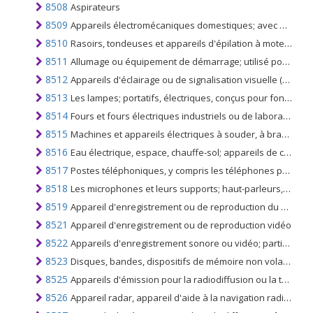
8508
Aspirateurs
8509
Appareils électromécaniques domestiques; avec moteur électrique incorporé, autres que les aspirateurs du n ° 85.08.
8510
Rasoirs, tondeuses et appareils d'épilation à moteur électrique incorporé
8511
Allumage ou équipement de démarrage; utilisé pour les moteurs à combustion interne à allumage par bougie ou à allumage par compression; générateurs et découpes utilisés conjointement avec ces moteurs
8512
Appareils d'éclairage ou de signalisation visuelle (à l'exclusion des articles du n ° 8539), essuie-glaces, dégivreurs et dispositifs antibuée; électriques, des types utilisés pour cycles ou véhicules automobiles
8513
Les lampes; portatifs, électriques, conçus pour fonctionner par leur propre source d'énergie (p.ex. batteries sèches, accumulateurs, magnétos), à l'exclusion des appareils d'éclairage du n °. 8512
8514
Fours et fours électriques industriels ou de laboratoire (y compris ceux fonctionnant par induction ou par pertes diélectriques); autres équipements industriels ou de laboratoire pour le traitement thermique des matériaux par induction ou par pertes diélectriques
8515
Machines et appareils électriques à souder, à braser, à souder et à souder par des moyens électriques, capables ou non de couper, machines et appareils électriques à projeter à chaud des métaux ou des carbures frittés
8516
Eau électrique, espace, chauffe-sol; appareils de coiffure électrothermiques; séchoirs à main, fers à repasser; appareils électrothermiques à usage domestique; résistances chauffantes électriques, non du n ° 8545
8517
Postes téléphoniques, y compris les téléphones pour réseaux cellulaires ou pour d'autres réseaux sans fil; autres appareils pour la transmission ou la réception de la voix, d'images ou d'autres données (y compris les réseaux filaires / sans fil), à l'exclusion des articles 8443, 8525, 8527 ou 8528
8518
Les microphones et leurs supports; haut-parleurs, montés ou non dans leurs enceintes; écouteurs et écouteurs, combinés ou non avec un microphone, et ensembles d'un microphone et d'un ou plusieurs haut-parleurs; amplificateurs et ensembles de fréquences audio et électriques
8519
Appareil d'enregistrement ou de reproduction du son
8521
Appareil d'enregistrement ou de reproduction vidéo
8522
Appareils d'enregistrement sonore ou vidéo; parties et accessoires reconnaissables comme étant exclusivement ou principalement destinés aux appareils des nos 8519 ou 8521
8523
Disques, bandes, dispositifs de mémoire non volatile à semi-conducteurs, cartes intelligentes et autres supports pour l'enregistrement du son ou d'autres phénomènes, même enregistrés, y compris les matrices et les masters pour la production de disques, à l'exclusion des produits du
8525
Appareils d'émission pour la radiodiffusion ou la télévision, même incorporant un appareil de réception ou un appareil d'enregistrement ou de reproduction du son; caméras de télévision, appareils photo numériques et caméscopes
8526
Appareil radar, appareil d'aide à la navigation radio et appareil de télécommande radio