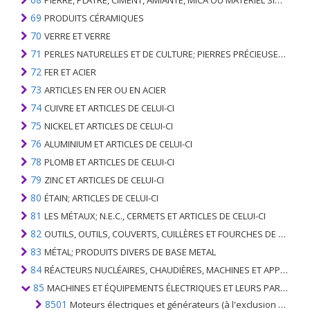
PIERRE, PLÂTRE, CIMENT, AMIANTE, MICA OU MATÉRIEL SIMILAIRE; ARTICLES DE CELUI-CI
69
PRODUITS CÉRAMIQUES
70
VERRE ET VERRE
71
PERLES NATURELLES ET DE CULTURE; PIERRES PRÉCIEUSES, SEMI-PRÉCIEUSES; MÉTAUX PRÉCIEUX, PLAQUÉS OU DOUBLÉS DE MÉTAUX PRÉCIEUX ET OUVRAGES EN CES MATIÈRES; IMITATION BIJOUTERIE; PIÈCE DE MONNAIE
72
FER ET ACIER
73
ARTICLES EN FER OU EN ACIER
74
CUIVRE ET ARTICLES DE CELUI-CI
75
NICKEL ET ARTICLES DE CELUI-CI
76
ALUMINIUM ET ARTICLES DE CELUI-CI
78
PLOMB ET ARTICLES DE CELUI-CI
79
ZINC ET ARTICLES DE CELUI-CI
80
ÉTAIN; ARTICLES DE CELUI-CI
81
LES MÉTAUX; N.E.C., CERMETS ET ARTICLES DE CELUI-CI
82
OUTILS, OUTILS, COUVERTS, CUILLÈRES ET FOURCHES DE MÉTAUX DE BASE; PARTIES DE CELLES-CI, EN METAL DE BASE
83
MÉTAL; PRODUITS DIVERS DE BASE METAL
84
RÉACTEURS NUCLÉAIRES, CHAUDIÈRES, MACHINES ET APPAREILS MÉCANIQUES; PARTIES DE CELLES-CI
85
MACHINES ET ÉQUIPEMENTS ÉLECTRIQUES ET LEURS PARTIES; ENREGISTREURS ET REPRODUCTEURS SONORES; APPAREILS D'ENREGISTREMENT OU DE REPRODUCTION DES IMAGES ET DU SON EN TÉLÉVISION, PIÈCES ET ACCESSOIRES DE TELS ARTICLES
8501
Moteurs électriques et générateurs (à l'exclusion des groupes électrogènes)