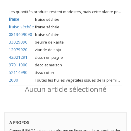
Les quantités produits restent modestes, mais cette plante présente malgré tout de nombreuses qualités. Elle est utilisé dans l'alimentation humaine et entre dans la préparation de nombreuses recettes traditionnelles africaines comme le couscous, la bouillie, les boulettes, les beignets et même le pain.
fraise
fraise séchée
fraise séchée
fraise séchée
0813409090
fraise séchée
33029090
beurre de karite
12079920
viande de soja
42021291
clutch en pagne
97011000
deco et maison
52114990
tissu coton
2000
Toutes les huiles végétales issues de la première pression à froid
Aucun article sélectionné
A PROPOS
ConnectUEMOA est une plateforme en ligne pour la promotion des