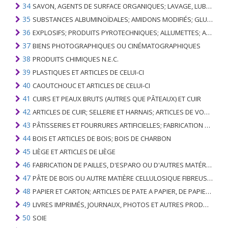
34
SAVON, AGENTS DE SURFACE ORGANIQUES; LAVAGE, LUBRIFICATION, POLISSAGE OU PRÉPARATION À L'ÉPURATION; CIRES ARTIFICIELLES OU PRÉPARÉES, BOUGIES ET ARTICLES SIMILAIRES, PÂTES À MODÉLISER, CIRES DENTAIRES ET PRÉPARATIONS DENTAIRES À BASE DE PLÂTRE
35
SUBSTANCES ALBUMINOÏDALES; AMIDONS MODIFIÉS; GLUES; ENZYMES
36
EXPLOSIFS; PRODUITS PYROTECHNIQUES; ALLUMETTES; ALLIAGES PYROPHORIQUES; CERTAINES PRÉPARATIONS COMBUSTIBLES
37
BIENS PHOTOGRAPHIQUES OU CINÉMATOGRAPHIQUES
38
PRODUITS CHIMIQUES N.E.C.
39
PLASTIQUES ET ARTICLES DE CELUI-CI
40
CAOUTCHOUC ET ARTICLES DE CELUI-CI
41
CUIRS ET PEAUX BRUTS (AUTRES QUE PÂTEAUX) ET CUIR
42
ARTICLES DE CUIR; SELLERIE ET ​​HARNAIS; ARTICLES DE VOYAGE, SACS À MAIN ET RÉCIPIENTS ANALOGUES; ARTICLES DE GUT ANIMAL (AUTRE QUE GUT DE SOIE-VERT)
43
PÂTISSERIES ET FOURRURES ARTIFICIELLES; FABRICATION DE CELLES-CI
44
BOIS ET ARTICLES DE BOIS; BOIS DE CHARBON
45
LIÈGE ET ARTICLES DE LIÈGE
46
FABRICATION DE PAILLES, D'ESPARO OU D'AUTRES MATÉRIAUX DE COULÉE; BASKETWARE ET WICKERWORK
47
PÂTE DE BOIS OU AUTRE MATIÈRE CELLULOSIQUE FIBREUSE; PAPIER OU CARTON RÉCUPÉRÉ (DÉCHETS ET DÉCHETS)
48
PAPIER ET CARTON; ARTICLES DE PATE A PAPIER, DE PAPIER OU DE CARTON
49
LIVRES IMPRIMÉS, JOURNAUX, PHOTOS ET AUTRES PRODUITS DE L'INDUSTRIE DE L'IMPRIMERIE; MANUSCRITS, TYPESCRIPTS ET PLANS
50
SOIE