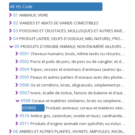
All HS Code
01
ANIMAUX; VIVRE
02
VIANDES ET ABATS DE VIANDE COMESTIBLES
03
POISSONS ET CRUSTACÉS, MOLLUSQUES ET AUTRES INVERTÉBRÉS AQUATIQUES
04
PRODUIT LAITIER; OEUFS D'OISEAUX; MIEL NATUREL; PRODUITS COMESTIBLES D'ORIGINE ANIMALE, NON ÉNUMÉRÉS AILLEURS OU INCLUS
05
PRODUITS D'ORIGINE ANIMALE; NON ÉNUMÉRÉ AILLEURS OU INCLUS
0501
Cheveux humains; bruts, même lavés ou récurés; perte de cheveux humains
0502
Porcs et poils de porc, de porc ou de sanglier; et déchets de ceux-ci
0504
Tripes, vessies et estomacs d'animaux (autres que les poissons); entiers ou en morceaux, frais, réfrigérés, congelés, salés ou en saumure, séchés ou fumés
0505
Peaux et autres parties d'oiseaux avec des plumes, vers le bas; plumes, duvet et leurs parties; pas plus travaillé que nettoyé, désinfecté, traité pour la conservation; Poudre, déchets et parties de plumes
0506
Os et cornillons, bruts, dégraissés, simplement préparés (mais non découpés en forme), traités à l'acide ou dégélatinés; poudre et déchets de ces produits
0507
Ivoire, écaille de tortue, fanons de baleine et d'autres mammifères marins, cornes, bois, sabots, ongles, griffes et becs, bruts ou simplement préparés, non découpés en forme; déchets et poudres de ces produits
0508
Coraux et matières similaires, bruts ou simplement préparés, coquilles de mollusques, crustacés ou échinodermes et os de seiches, non découpés en poudre et leurs déchets
050800
Produits animaux; coraux et matières similaires, coquilles de mollusques, crustacés, échinodermes, os de seiches, bruts ou simplement préparés, mais non découpés en forme, poudres et déchets
0510
Ambre gris, castoréum, civette et musc; cantharides; bile, séchés ou non glandes, autres produits d'origine animale utilisés dans la préparation de produits pharmaceutiques, frais réfrigérés, congelés ou autrement conservés de façon provisoire
0511
Produits d'origine animale non spécifiés ou inclus ailleurs animaux morts des chapitres 1 ou 3, impropres à la consommation humaine
06
ARBRES ET AUTRES PLANTES, VIVANTS; AMPOULES, RACINES ET ANALOGUES; FLEURS COUPEES ET FEUILLAGE ORNEMENTAL