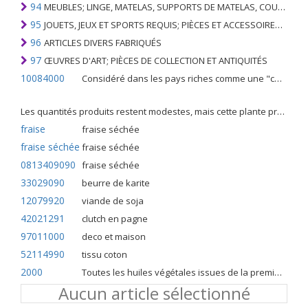
94
MEUBLES; LINGE, MATELAS, SUPPORTS DE MATELAS, COUSSINS ET AMEUBLEMENT SIMILAIRE FARCI; LAMPES ET RACCORDS D'ÉCLAIRAGE, N.E.C .; SIGNES LUMINEUSES, PLAQUES DE NOMS LUMINEUSES ET SIMILAIRES; BÂTIMENTS PRÉFABRIQUÉS
95
JOUETS, JEUX ET SPORTS REQUIS; PIÈCES ET ACCESSOIRES DE CELLES-CI
96
ARTICLES DIVERS FABRIQUÉS
97
ŒUVRES D'ART; PIÈCES DE COLLECTION ET ANTIQUITÉS
10084000
Considéré dans les pays riches comme une "céréale mineure", le fonio blanc est une graminée de la famille des poaceae cultivée pour ses graines dans certaines régions d'Afrique.
Les quantités produits restent modestes, mais cette plante présente malgré tout de nombreuses qualités. Elle est utilisé dans l'alimentation humaine et entre dans la préparation de nombreuses recettes traditionnelles africaines comme le couscous, la bouillie, les boulettes, les beignets et même le pain.
fraise
fraise séchée
fraise séchée
fraise séchée
0813409090
fraise séchée
33029090
beurre de karite
12079920
viande de soja
42021291
clutch en pagne
97011000
deco et maison
52114990
tissu coton
2000
Toutes les huiles végétales issues de la première pression à froid
Aucun article sélectionné