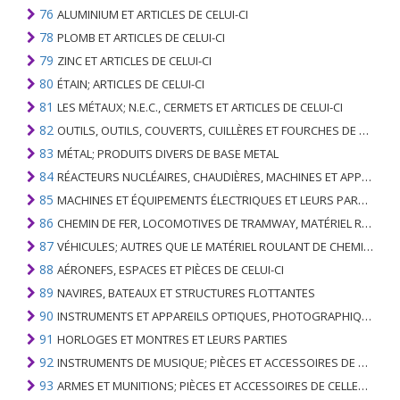
76
ALUMINIUM ET ARTICLES DE CELUI-CI
78
PLOMB ET ARTICLES DE CELUI-CI
79
ZINC ET ARTICLES DE CELUI-CI
80
ÉTAIN; ARTICLES DE CELUI-CI
81
LES MÉTAUX; N.E.C., CERMETS ET ARTICLES DE CELUI-CI
82
OUTILS, OUTILS, COUVERTS, CUILLÈRES ET FOURCHES DE MÉTAUX DE BASE; PARTIES DE CELLES-CI, EN METAL DE BASE
83
MÉTAL; PRODUITS DIVERS DE BASE METAL
84
RÉACTEURS NUCLÉAIRES, CHAUDIÈRES, MACHINES ET APPAREILS MÉCANIQUES; PARTIES DE CELLES-CI
85
MACHINES ET ÉQUIPEMENTS ÉLECTRIQUES ET LEURS PARTIES; ENREGISTREURS ET REPRODUCTEURS SONORES; APPAREILS D'ENREGISTREMENT OU DE REPRODUCTION DES IMAGES ET DU SON EN TÉLÉVISION, PIÈCES ET ACCESSOIRES DE TELS ARTICLES
86
CHEMIN DE FER, LOCOMOTIVES DE TRAMWAY, MATÉRIEL ROULANT ET LEURS PARTIES; RACCORDS DE CHEMIN DE FER OU DE TRAMWAY ET RACCORDS ET PIÈCES DE CELLES-CI; ÉQUIPEMENT DE SIGNALISATION DE TRAFIC MÉCANIQUE (Y COMPRIS ÉLECTRO-MÉCANIQUE) DE TOUS TYPES
87
VÉHICULES; AUTRES QUE LE MATÉRIEL ROULANT DE CHEMIN DE FER OU DE TRAMWAY, ET LEURS PIÈCES ET ACCESSOIRES
88
AÉRONEFS, ESPACES ET PIÈCES DE CELUI-CI
89
NAVIRES, BATEAUX ET STRUCTURES FLOTTANTES
90
INSTRUMENTS ET APPAREILS OPTIQUES, PHOTOGRAPHIQUES, CINÉMATOGRAPHIQUES, DE MESURE, DE CONTRÔLE, DE MÉDECINE OU DE CHIRURGIE; PIÈCES ET ACCESSOIRES
91
HORLOGES ET MONTRES ET LEURS PARTIES
92
INSTRUMENTS DE MUSIQUE; PIÈCES ET ACCESSOIRES DE TELS ARTICLES
93
ARMES ET MUNITIONS; PIÈCES ET ACCESSOIRES DE CELLES-CI