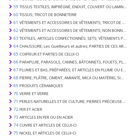
59
TISSUS TEXTILES; IMPRÉGNÉ, ENDUIT, COUVERT OU LAMINÉ; ARTICLES TEXTILES D'UN TYPE ADAPTÉ À L'USAGE INDUSTRIEL
60
TISSUS; TRICOT DE BONNETERIE
61
VÊTEMENTS ET ACCESSOIRES DE VÊTEMENTS; TRICOT DE BONNETERIE
62
VÊTEMENTS ET ACCESSOIRES DE VÊTEMENTS; NON BONNETERIE
63
TEXTILES, ARTICLES CONFECTIONNÉS; SETS; VÊTEMENTS PORTÉS ET ARTICLES TEXTILES USÉS; RAGS
64
CHAUSSURE; Les Guetteurs et autres; PARTIES DE CES ARTICLES
65
COIFFEUR ET PARTIES DE CELUI-CI
66
PARAPLUIE, PARASOLS, CANNES, BÂTONNETS, FOUETS, PLANTES DE CONDUITE; ET LEURS PARTIES
67
PLUMES ET BAS, PRÉPARÉES; ET ARTICLES EN PLUME OU EN BAS; FLEURS ARTIFICIELLES; ARTICLES DE CHEVEUX HUMAINS
68
PIERRE, PLÂTRE, CIMENT, AMIANTE, MICA OU MATÉRIEL SIMILAIRE; ARTICLES DE CELUI-CI
69
PRODUITS CÉRAMIQUES
70
VERRE ET VERRE
71
PERLES NATURELLES ET DE CULTURE; PIERRES PRÉCIEUSES, SEMI-PRÉCIEUSES; MÉTAUX PRÉCIEUX, PLAQUÉS OU DOUBLÉS DE MÉTAUX PRÉCIEUX ET OUVRAGES EN CES MATIÈRES; IMITATION BIJOUTERIE; PIÈCE DE MONNAIE
72
FER ET ACIER
73
ARTICLES EN FER OU EN ACIER
74
CUIVRE ET ARTICLES DE CELUI-CI
75
NICKEL ET ARTICLES DE CELUI-CI