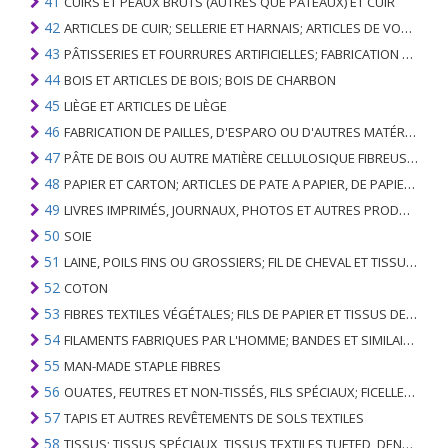
41
CUIRS ET PEAUX BRUTS (AUTRES QUE PÂTEAUX) ET CUIR
42
ARTICLES DE CUIR; SELLERIE ET ​​HARNAIS; ARTICLES DE VOYAGE, SACS À MAIN ET RÉCIPIENTS ANALOGUES; ARTICLES DE GUT ANIMAL (AUTRE QUE GUT DE SOIE-VERT)
43
PÂTISSERIES ET FOURRURES ARTIFICIELLES; FABRICATION DE CELLES-CI
44
BOIS ET ARTICLES DE BOIS; BOIS DE CHARBON
45
LIÈGE ET ARTICLES DE LIÈGE
46
FABRICATION DE PAILLES, D'ESPARO OU D'AUTRES MATÉRIAUX DE COULÉE; BASKETWARE ET WICKERWORK
47
PÂTE DE BOIS OU AUTRE MATIÈRE CELLULOSIQUE FIBREUSE; PAPIER OU CARTON RÉCUPÉRÉ (DÉCHETS ET DÉCHETS)
48
PAPIER ET CARTON; ARTICLES DE PATE A PAPIER, DE PAPIER OU DE CARTON
49
LIVRES IMPRIMÉS, JOURNAUX, PHOTOS ET AUTRES PRODUITS DE L'INDUSTRIE DE L'IMPRIMERIE; MANUSCRITS, TYPESCRIPTS ET PLANS
50
SOIE
51
LAINE, POILS FINS OU GROSSIERS; FIL DE CHEVAL ET TISSU TISSÉ
52
COTON
53
FIBRES TEXTILES VÉGÉTALES; FILS DE PAPIER ET TISSUS DE FILS DE PAPIER
54
FILAMENTS FABRIQUES PAR L'HOMME; BANDES ET SIMILAIRES DE MATIERES TEXTILES SYNTHETIQUES
55
MAN-MADE STAPLE FIBRES
56
OUATES, FEUTRES ET NON-TISSÉS, FILS SPÉCIAUX; FICELLES, CORDES, CORDES, CÂBLES ET ARTICLES ASSOCIÉS
57
TAPIS ET AUTRES REVÊTEMENTS DE SOLS TEXTILES
58
TISSUS; TISSUS SPÉCIAUX, TISSUS TEXTILES TUFTED, DENTELLE, TAPISSERIES, GARNITURES, BRODERIES