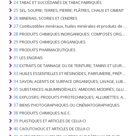
24
TABAC ET SUCCÉDANÉS DE TABAC FABRIQUÉS
25
SEL; SOUFRE; TERRES, PIERRE; PLÂTRES, CHAUX ET CIMENT
26
MINERAIS, SCORIES ET CENDRES
27
Combustibles minéraux, huiles minérales et produits de leur distillation; SUBSTANCES BITUMINEUSES; CIRES MINÉRALES
28
PRODUITS CHIMIQUES INORGANIQUES; COMPOSÉS ORGANIQUES ET INORGANIQUES DE MÉTAUX PRÉCIEUX; DE MÉTAUX DES TERRES RARES, D'ÉLÉMENTS RADIOACTIFS ET D'ISOTOPES
29
PRODUITS CHIMIQUES ORGANIQUES
30
PRODUITS PHARMACEUTIQUES
31
LES ENGRAIS
32
EXTRAITS DE TANNAGE OU DE TEINTURE; TANINS ET LEURS DERIVES; COLORANTS, PIGMENTS ET AUTRES MATIERES COLORANTES; PEINTURES, VERNIS; MASTIC, AUTRES MASTIQUES; ENCRES
33
HUILES ESSENTIELLES ET RÉSINOÏDES; PARFUMERIE, PRÉPARATIONS COSMÉTIQUES OU DE TOILETTE
34
SAVON, AGENTS DE SURFACE ORGANIQUES; LAVAGE, LUBRIFICATION, POLISSAGE OU PRÉPARATION À L'ÉPURATION; CIRES ARTIFICIELLES OU PRÉPARÉES, BOUGIES ET ARTICLES SIMILAIRES, PÂTES À MODÉLISER, CIRES DENTAIRES ET PRÉPARATIONS DENTAIRES À BASE DE PLÂTRE
35
SUBSTANCES ALBUMINOÏDALES; AMIDONS MODIFIÉS; GLUES; ENZYMES
36
EXPLOSIFS; PRODUITS PYROTECHNIQUES; ALLUMETTES; ALLIAGES PYROPHORIQUES; CERTAINES PRÉPARATIONS COMBUSTIBLES
37
BIENS PHOTOGRAPHIQUES OU CINÉMATOGRAPHIQUES
38
PRODUITS CHIMIQUES N.E.C.
39
PLASTIQUES ET ARTICLES DE CELUI-CI
40
CAOUTCHOUC ET ARTICLES DE CELUI-CI