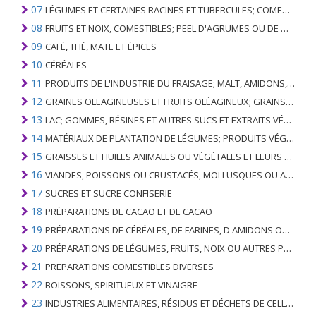
07
LÉGUMES ET CERTAINES RACINES ET TUBERCULES; COMESTIBLE
08
FRUITS ET NOIX, COMESTIBLES; PEEL D'AGRUMES OU DE MELONS
09
CAFÉ, THÉ, MATE ET ÉPICES
10
CÉRÉALES
11
PRODUITS DE L'INDUSTRIE DU FRAISAGE; MALT, AMIDONS, INULINE, GLUTEN DE BLÉ
12
GRAINES OLEAGINEUSES ET FRUITS OLÉAGINEUX; GRAINS DIVERS, GRAINES ET FRUITS, PLANTES INDUSTRIELLES OU MÉDICINALES; PAILLE ET FOURRAGE
13
LAC; GOMMES, RÉSINES ET AUTRES SUCS ET EXTRAITS VÉGÉTAUX
14
MATÉRIAUX DE PLANTATION DE LÉGUMES; PRODUITS VÉGÉTAUX NON DÉNOMMÉS NI COMPRIS AILLEURS
15
GRAISSES ET HUILES ANIMALES OU VÉGÉTALES ET LEURS PRODUITS DE CLIVAGE; GRAISSES ANIMALES PRÉPARÉES; CIRES ANIMALES OU VÉGÉTALES
16
VIANDES, POISSONS OU CRUSTACÉS, MOLLUSQUES OU AUTRES INVERTÉBRÉS AQUATIQUES; PRÉPARATIONS DE CELLES-CI
17
SUCRES ET SUCRE CONFISERIE
18
PRÉPARATIONS DE CACAO ET DE CACAO
19
PRÉPARATIONS DE CÉRÉALES, DE FARINES, D'AMIDONS OU DE LAIT; PRODUITS DE PATISSERIE
20
PRÉPARATIONS DE LÉGUMES, FRUITS, NOIX OU AUTRES PARTIES DE PLANTES
21
PREPARATIONS COMESTIBLES DIVERSES
22
BOISSONS, SPIRITUEUX ET VINAIGRE
23
INDUSTRIES ALIMENTAIRES, RÉSIDUS ET DÉCHETS DE CELLES-CI; FOURRAGE ANIMAL PRÉPARÉ