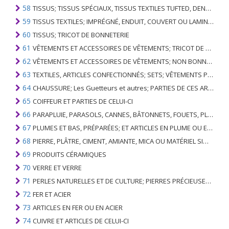
58
TISSUS; TISSUS SPÉCIAUX, TISSUS TEXTILES TUFTED, DENTELLE, TAPISSERIES, GARNITURES, BRODERIES
59
TISSUS TEXTILES; IMPRÉGNÉ, ENDUIT, COUVERT OU LAMINÉ; ARTICLES TEXTILES D'UN TYPE ADAPTÉ À L'USAGE INDUSTRIEL
60
TISSUS; TRICOT DE BONNETERIE
61
VÊTEMENTS ET ACCESSOIRES DE VÊTEMENTS; TRICOT DE BONNETERIE
62
VÊTEMENTS ET ACCESSOIRES DE VÊTEMENTS; NON BONNETERIE
63
TEXTILES, ARTICLES CONFECTIONNÉS; SETS; VÊTEMENTS PORTÉS ET ARTICLES TEXTILES USÉS; RAGS
64
CHAUSSURE; Les Guetteurs et autres; PARTIES DE CES ARTICLES
65
COIFFEUR ET PARTIES DE CELUI-CI
66
PARAPLUIE, PARASOLS, CANNES, BÂTONNETS, FOUETS, PLANTES DE CONDUITE; ET LEURS PARTIES
67
PLUMES ET BAS, PRÉPARÉES; ET ARTICLES EN PLUME OU EN BAS; FLEURS ARTIFICIELLES; ARTICLES DE CHEVEUX HUMAINS
68
PIERRE, PLÂTRE, CIMENT, AMIANTE, MICA OU MATÉRIEL SIMILAIRE; ARTICLES DE CELUI-CI
69
PRODUITS CÉRAMIQUES
70
VERRE ET VERRE
71
PERLES NATURELLES ET DE CULTURE; PIERRES PRÉCIEUSES, SEMI-PRÉCIEUSES; MÉTAUX PRÉCIEUX, PLAQUÉS OU DOUBLÉS DE MÉTAUX PRÉCIEUX ET OUVRAGES EN CES MATIÈRES; IMITATION BIJOUTERIE; PIÈCE DE MONNAIE
72
FER ET ACIER
73
ARTICLES EN FER OU EN ACIER
74
CUIVRE ET ARTICLES DE CELUI-CI