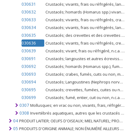
030631
Crustacés; vivants, frais ou réfrigérés, langoustes et autres écrevisses de mer (Palinurus spp., Panulirus spp., Jasus spp.), en carapace ou non
030632
Crustacés; homards (Homarus spp.) vivants, frais ou réfrigérés, même décortiqués
030633
Crustacés; vivants, frais ou réfrigérés, crabes, même décortiqués
030634
Crustacés; vivants, frais ou réfrigérés, langoustines (Nephrops norvegicus), même décortiquées
030635
Crustacés; des crevettes et des crevettes d'eau froide (Pandalus spp., Crangon crangon), vivantes, fraîches ou réfrigérées, même décortiquées
030636
Crustacés; vivants, frais ou réfrigérés, crevettes, à l'exclusion des variétés d'eau froide, en coques ou non
030639
Crustacés; vivant, frais ou réfrigéré, n.c.a. dans l'article no. 0306.3, écossé ou non, y compris farines comestibles, poudres et agglomérés sous forme de pellets de crustacés
030691
Crustacés; langoustes et autres écrevisses de mer (Palinurus spp., Panulirus spp., Jasus spp.), fumées, cuites ou non, même décortiquées, même cuites avant ou pendant leur fumage
030692
Crustacés; homards (Homarus spp.), fumés, cuits ou non, même décortiqués, même cuits, avant ou pendant leur fumage
030693
Crustacés; crabes, fumés, cuits ou non, même décortiqués, cuits ou non avant ou pendant leur fumage
030694
Crustacés; Langoustines (Nephrops norvegicus), fumées, cuites ou non, même décortiquées, même cuites, avant ou pendant leur fumage
030695
Crustacés; crevettes, fumées, cuites ou non, même décortiquées, même cuites avant ou pendant leur fumage
030699
Crustacés; fumé, entier, cuit ou non, n.c.a. dans l'article no. 0306.9, décortiqué ou non, y compris farines comestibles, poudres et agglomérés sous forme de pellets de crustacés
0307
Mollusques; en vrac ou non, vivants, frais, réfrigérés, congelés, séchés, salés ou en saumure; mollusques fumés, décortiqués ou non, cuits ou non avant ou pendant le fumage; farines, poudres et pellets de mollusques propres à l'alimentation humaine
0308
Invertébrés aquatiques, autres que les crustacés et les mollusques; vivants, frais, réfrigérés, congelés, séchés, salés ou en saumure, fumés, même cuits avant ou pendant le fumage; farines, poudres et pellets propres à la consommation humaine
04
PRODUIT LAITIER; OEUFS D'OISEAUX; MIEL NATUREL; PRODUITS COMESTIBLES D'ORIGINE ANIMALE, NON ÉNUMÉRÉS AILLEURS OU INCLUS
05
PRODUITS D'ORIGINE ANIMALE; NON ÉNUMÉRÉ AILLEURS OU INCLUS