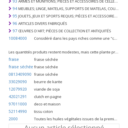
93
ARMES ET MUNITIONS; PIÈCES ET ACCESSOIRES DE CELLES-CI
94
MEUBLES; LINGE, MATELAS, SUPPORTS DE MATELAS, COUSSINS ET AMEUBLEMENT SIMILAIRE FARCI; LAMPES ET RACCORDS D'ÉCLAIRAGE, N.E.C .; SIGNES LUMINEUSES, PLAQUES DE NOMS LUMINEUSES ET SIMILAIRES; BÂTIMENTS PRÉFABRIQUÉS
95
JOUETS, JEUX ET SPORTS REQUIS; PIÈCES ET ACCESSOIRES DE CELLES-CI
96
ARTICLES DIVERS FABRIQUÉS
97
ŒUVRES D'ART; PIÈCES DE COLLECTION ET ANTIQUITÉS
10084000
Considéré dans les pays riches comme une "céréale mineure", le fonio blanc est une graminée de la famille des poaceae cultivée pour ses graines dans certaines régions d'Afrique.
Les quantités produits restent modestes, mais cette plante présente malgré tout de nombreuses qualités. Elle est utilisé dans l'alimentation humaine et entre dans la préparation de nombreuses recettes traditionnelles africaines comme le couscous, la bouillie, les boulettes, les beignets et même le pain.
fraise
fraise séchée
fraise séchée
fraise séchée
0813409090
fraise séchée
33029090
beurre de karite
12079920
viande de soja
42021291
clutch en pagne
97011000
deco et maison
52114990
tissu coton
2000
Toutes les huiles végétales issues de la première pression à froid
Aucun article sélectionné