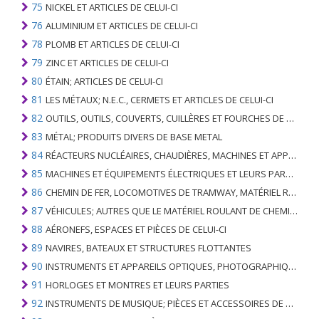
75
NICKEL ET ARTICLES DE CELUI-CI
76
ALUMINIUM ET ARTICLES DE CELUI-CI
78
PLOMB ET ARTICLES DE CELUI-CI
79
ZINC ET ARTICLES DE CELUI-CI
80
ÉTAIN; ARTICLES DE CELUI-CI
81
LES MÉTAUX; N.E.C., CERMETS ET ARTICLES DE CELUI-CI
82
OUTILS, OUTILS, COUVERTS, CUILLÈRES ET FOURCHES DE MÉTAUX DE BASE; PARTIES DE CELLES-CI, EN METAL DE BASE
83
MÉTAL; PRODUITS DIVERS DE BASE METAL
84
RÉACTEURS NUCLÉAIRES, CHAUDIÈRES, MACHINES ET APPAREILS MÉCANIQUES; PARTIES DE CELLES-CI
85
MACHINES ET ÉQUIPEMENTS ÉLECTRIQUES ET LEURS PARTIES; ENREGISTREURS ET REPRODUCTEURS SONORES; APPAREILS D'ENREGISTREMENT OU DE REPRODUCTION DES IMAGES ET DU SON EN TÉLÉVISION, PIÈCES ET ACCESSOIRES DE TELS ARTICLES
86
CHEMIN DE FER, LOCOMOTIVES DE TRAMWAY, MATÉRIEL ROULANT ET LEURS PARTIES; RACCORDS DE CHEMIN DE FER OU DE TRAMWAY ET RACCORDS ET PIÈCES DE CELLES-CI; ÉQUIPEMENT DE SIGNALISATION DE TRAFIC MÉCANIQUE (Y COMPRIS ÉLECTRO-MÉCANIQUE) DE TOUS TYPES
87
VÉHICULES; AUTRES QUE LE MATÉRIEL ROULANT DE CHEMIN DE FER OU DE TRAMWAY, ET LEURS PIÈCES ET ACCESSOIRES
88
AÉRONEFS, ESPACES ET PIÈCES DE CELUI-CI
89
NAVIRES, BATEAUX ET STRUCTURES FLOTTANTES
90
INSTRUMENTS ET APPAREILS OPTIQUES, PHOTOGRAPHIQUES, CINÉMATOGRAPHIQUES, DE MESURE, DE CONTRÔLE, DE MÉDECINE OU DE CHIRURGIE; PIÈCES ET ACCESSOIRES
91
HORLOGES ET MONTRES ET LEURS PARTIES
92
INSTRUMENTS DE MUSIQUE; PIÈCES ET ACCESSOIRES DE TELS ARTICLES