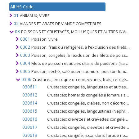
All HS Code
01
ANIMAUX; VIVRE
02
VIANDES ET ABATS DE VIANDE COMESTIBLES
03
POISSONS ET CRUSTACÉS, MOLLUSQUES ET AUTRES INVERTÉBRÉS AQUATIQUES
0301
Poisson; vivre
0302
Poisson; frais ou réfrigérés, à l'exclusion des filets de poisson et autres chairs de poissons du n ° 0304
0303
Poisson; congelés, à l'exclusion des filets de poisson et autres chairs de poissons du no 0304
0304
Filets de poisson et autres chairs de poissons (hachées ou non); frais, réfrigéré ou congelé
0305
Poisson, séché, salé ou en saumure; poisson fumé, même cuit avant ou pendant le fumage; farines, poudres et pellets de poisson, propres à l'alimentation humaine
0306
Crustacés; en coque ou non, vivants, frais, réfrigérés, congelés, séchés, salés ou en saumure; fumé, cuit ou non avant ou pendant le fumage; en coque, cuits à la vapeur ou bouillis, même réfrigérés, congelés, séchés, salés ou en saumure; farines comestibles, repas, pellets
030611
Crustacés; congelés, langoustes et autres écrevisses de mer (Palinurus spp., Panulirus spp., Jasus spp.), en carapace ou non, fumés, cuits ou non avant ou pendant le fumage; en coque, cuit à la vapeur ou à l'eau bouillante
030612
Crustacés; homards congelés (Homarus spp.), en coques ou non, fumés, cuits ou non avant ou pendant le fumage; en coque, cuit à la vapeur ou à l'eau bouillante
030614
Crustacés; congelés, crabes, non décortiqués, fumés, cuits ou non avant ou pendant le fumage; en coque, cuit à la vapeur ou à l'eau bouillante
030615
Crustacés; congelés, langoustines (Nephrops norvegicus), en coques ou non, fumés, cuits ou non avant ou pendant le fumage; en coque, cuit à la vapeur ou à l'eau bouillante
030616
Crustacés; crevettes et crevettes congelées d'eau froide (Pandalus spp., Crangon crangon), décortiquées ou non, fumées, cuites ou non avant ou pendant le fumage; en coque, cuit à la vapeur ou à l'eau bouillante
030617
Crustacés; congelés, crevettes et crevettes, à l'exclusion des variétés d'eau froide, non décortiquées, fumées, cuites ou non avant ou pendant le fumage; en coque, cuit à la vapeur ou à l'eau bouillante
030619
Crustacés; congelé, n.c.a. dans l'article no. 0306.1, en coque ou non, fumé, cuit ou non avant ou pendant le fumage; en coque, cuit à la vapeur ou à l'eau bouillante; y compris farines, poudres et pellets de crustacés comestibles