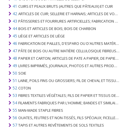
41
CUIRS ET PEAUX BRUTS (AUTRES QUE PÂTEAUX) ET CUIR
42
ARTICLES DE CUIR; SELLERIE ET ​​HARNAIS; ARTICLES DE VOYAGE, SACS À MAIN ET RÉCIPIENTS ANALOGUES; ARTICLES DE GUT ANIMAL (AUTRE QUE GUT DE SOIE-VERT)
43
PÂTISSERIES ET FOURRURES ARTIFICIELLES; FABRICATION DE CELLES-CI
44
BOIS ET ARTICLES DE BOIS; BOIS DE CHARBON
45
LIÈGE ET ARTICLES DE LIÈGE
46
FABRICATION DE PAILLES, D'ESPARO OU D'AUTRES MATÉRIAUX DE COULÉE; BASKETWARE ET WICKERWORK
47
PÂTE DE BOIS OU AUTRE MATIÈRE CELLULOSIQUE FIBREUSE; PAPIER OU CARTON RÉCUPÉRÉ (DÉCHETS ET DÉCHETS)
48
PAPIER ET CARTON; ARTICLES DE PATE A PAPIER, DE PAPIER OU DE CARTON
49
LIVRES IMPRIMÉS, JOURNAUX, PHOTOS ET AUTRES PRODUITS DE L'INDUSTRIE DE L'IMPRIMERIE; MANUSCRITS, TYPESCRIPTS ET PLANS
50
SOIE
51
LAINE, POILS FINS OU GROSSIERS; FIL DE CHEVAL ET TISSU TISSÉ
52
COTON
53
FIBRES TEXTILES VÉGÉTALES; FILS DE PAPIER ET TISSUS DE FILS DE PAPIER
54
FILAMENTS FABRIQUES PAR L'HOMME; BANDES ET SIMILAIRES DE MATIERES TEXTILES SYNTHETIQUES
55
MAN-MADE STAPLE FIBRES
56
OUATES, FEUTRES ET NON-TISSÉS, FILS SPÉCIAUX; FICELLES, CORDES, CORDES, CÂBLES ET ARTICLES ASSOCIÉS
57
TAPIS ET AUTRES REVÊTEMENTS DE SOLS TEXTILES