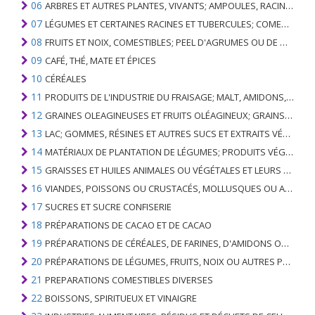
06
ARBRES ET AUTRES PLANTES, VIVANTS; AMPOULES, RACINES ET ANALOGUES; FLEURS COUPEES ET FEUILLAGE ORNEMENTAL
07
LÉGUMES ET CERTAINES RACINES ET TUBERCULES; COMESTIBLE
08
FRUITS ET NOIX, COMESTIBLES; PEEL D'AGRUMES OU DE MELONS
09
CAFÉ, THÉ, MATE ET ÉPICES
10
CÉRÉALES
11
PRODUITS DE L'INDUSTRIE DU FRAISAGE; MALT, AMIDONS, INULINE, GLUTEN DE BLÉ
12
GRAINES OLEAGINEUSES ET FRUITS OLÉAGINEUX; GRAINS DIVERS, GRAINES ET FRUITS, PLANTES INDUSTRIELLES OU MÉDICINALES; PAILLE ET FOURRAGE
13
LAC; GOMMES, RÉSINES ET AUTRES SUCS ET EXTRAITS VÉGÉTAUX
14
MATÉRIAUX DE PLANTATION DE LÉGUMES; PRODUITS VÉGÉTAUX NON DÉNOMMÉS NI COMPRIS AILLEURS
15
GRAISSES ET HUILES ANIMALES OU VÉGÉTALES ET LEURS PRODUITS DE CLIVAGE; GRAISSES ANIMALES PRÉPARÉES; CIRES ANIMALES OU VÉGÉTALES
16
VIANDES, POISSONS OU CRUSTACÉS, MOLLUSQUES OU AUTRES INVERTÉBRÉS AQUATIQUES; PRÉPARATIONS DE CELLES-CI
17
SUCRES ET SUCRE CONFISERIE
18
PRÉPARATIONS DE CACAO ET DE CACAO
19
PRÉPARATIONS DE CÉRÉALES, DE FARINES, D'AMIDONS OU DE LAIT; PRODUITS DE PATISSERIE
20
PRÉPARATIONS DE LÉGUMES, FRUITS, NOIX OU AUTRES PARTIES DE PLANTES
21
PREPARATIONS COMESTIBLES DIVERSES
22
BOISSONS, SPIRITUEUX ET VINAIGRE