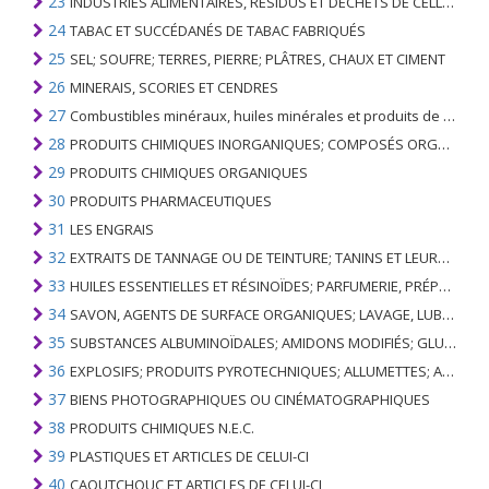
23
INDUSTRIES ALIMENTAIRES, RÉSIDUS ET DÉCHETS DE CELLES-CI; FOURRAGE ANIMAL PRÉPARÉ
24
TABAC ET SUCCÉDANÉS DE TABAC FABRIQUÉS
25
SEL; SOUFRE; TERRES, PIERRE; PLÂTRES, CHAUX ET CIMENT
26
MINERAIS, SCORIES ET CENDRES
27
Combustibles minéraux, huiles minérales et produits de leur distillation; SUBSTANCES BITUMINEUSES; CIRES MINÉRALES
28
PRODUITS CHIMIQUES INORGANIQUES; COMPOSÉS ORGANIQUES ET INORGANIQUES DE MÉTAUX PRÉCIEUX; DE MÉTAUX DES TERRES RARES, D'ÉLÉMENTS RADIOACTIFS ET D'ISOTOPES
29
PRODUITS CHIMIQUES ORGANIQUES
30
PRODUITS PHARMACEUTIQUES
31
LES ENGRAIS
32
EXTRAITS DE TANNAGE OU DE TEINTURE; TANINS ET LEURS DERIVES; COLORANTS, PIGMENTS ET AUTRES MATIERES COLORANTES; PEINTURES, VERNIS; MASTIC, AUTRES MASTIQUES; ENCRES
33
HUILES ESSENTIELLES ET RÉSINOÏDES; PARFUMERIE, PRÉPARATIONS COSMÉTIQUES OU DE TOILETTE
34
SAVON, AGENTS DE SURFACE ORGANIQUES; LAVAGE, LUBRIFICATION, POLISSAGE OU PRÉPARATION À L'ÉPURATION; CIRES ARTIFICIELLES OU PRÉPARÉES, BOUGIES ET ARTICLES SIMILAIRES, PÂTES À MODÉLISER, CIRES DENTAIRES ET PRÉPARATIONS DENTAIRES À BASE DE PLÂTRE
35
SUBSTANCES ALBUMINOÏDALES; AMIDONS MODIFIÉS; GLUES; ENZYMES
36
EXPLOSIFS; PRODUITS PYROTECHNIQUES; ALLUMETTES; ALLIAGES PYROPHORIQUES; CERTAINES PRÉPARATIONS COMBUSTIBLES
37
BIENS PHOTOGRAPHIQUES OU CINÉMATOGRAPHIQUES
38
PRODUITS CHIMIQUES N.E.C.
39
PLASTIQUES ET ARTICLES DE CELUI-CI
40
CAOUTCHOUC ET ARTICLES DE CELUI-CI