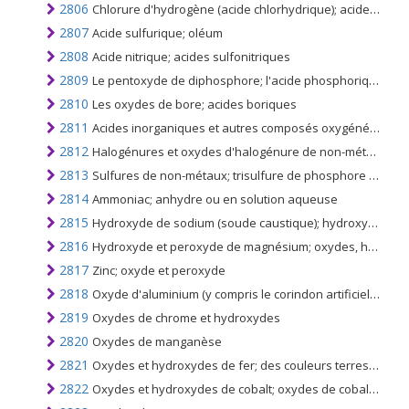
2806
Chlorure d'hydrogène (acide chlorhydrique); acide chlorosulfurique
2807
Acide sulfurique; oléum
2808
Acide nitrique; acides sulfonitriques
2809
Le pentoxyde de diphosphore; l'acide phosphorique et les acides polyphosphoriques
2810
Les oxydes de bore; acides boriques
2811
Acides inorganiques et autres composés oxygénés inorganiques de non-métaux; n.c.a. dans le n ° 2806 à 2810
2812
Halogénures et oxydes d'halogénure de non-métaux
2813
Sulfures de non-métaux; trisulfure de phosphore commercial
2814
Ammoniac; anhydre ou en solution aqueuse
2815
Hydroxyde de sodium (soude caustique); hydroxyde de potassium (potasse caustique) peroxydes de sodium ou de potassium
2816
Hydroxyde et peroxyde de magnésium; oxydes, hydroxydes et peroxydes de strontium ou de baryum
2817
Zinc; oxyde et peroxyde
2818
Oxyde d'aluminium (y compris le corindon artificiel); hydroxyde d'aluminium
2819
Oxydes de chrome et hydroxydes
2820
Oxydes de manganèse
2821
Oxydes et hydroxydes de fer; des couleurs terrestres contenant 70% ou plus en poids de fer combiné évalué en Fe2o3
2822
Oxydes et hydroxydes de cobalt; oxydes de cobalt commerciaux