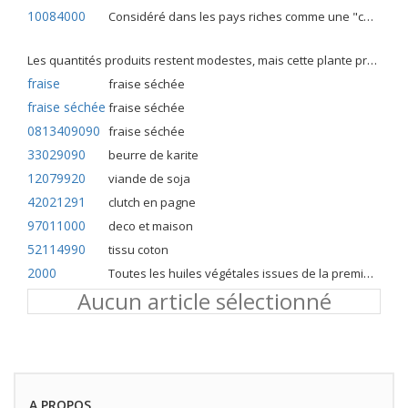
10084000
Considéré dans les pays riches comme une "céréale mineure", le fonio blanc est une graminée de la famille des poaceae cultivée pour ses graines dans certaines régions d'Afrique.
Les quantités produits restent modestes, mais cette plante présente malgré tout de nombreuses qualités. Elle est utilisé dans l'alimentation humaine et entre dans la préparation de nombreuses recettes traditionnelles africaines comme le couscous, la bouillie, les boulettes, les beignets et même le pain.
fraise
fraise séchée
fraise séchée
fraise séchée
0813409090
fraise séchée
33029090
beurre de karite
12079920
viande de soja
42021291
clutch en pagne
97011000
deco et maison
52114990
tissu coton
2000
Toutes les huiles végétales issues de la première pression à froid
Aucun article sélectionné
A PROPOS