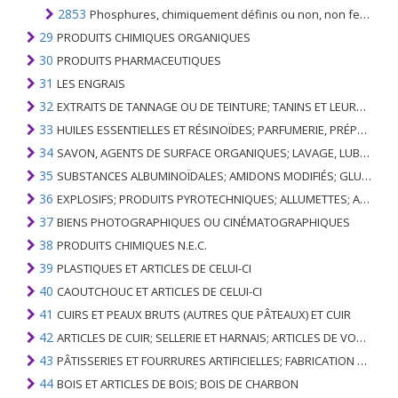
2853
Phosphures, chimiquement définis ou non, non ferrophosphorés; autres composés inorganiques n.c.a. (y compris l'eau de conductivité distillée et l'eau de pureté similaire); air liquide, gaz rares enlevés ou non; air comprimé; amalgames, non amalgames de métaux précieux
29
PRODUITS CHIMIQUES ORGANIQUES
30
PRODUITS PHARMACEUTIQUES
31
LES ENGRAIS
32
EXTRAITS DE TANNAGE OU DE TEINTURE; TANINS ET LEURS DERIVES; COLORANTS, PIGMENTS ET AUTRES MATIERES COLORANTES; PEINTURES, VERNIS; MASTIC, AUTRES MASTIQUES; ENCRES
33
HUILES ESSENTIELLES ET RÉSINOÏDES; PARFUMERIE, PRÉPARATIONS COSMÉTIQUES OU DE TOILETTE
34
SAVON, AGENTS DE SURFACE ORGANIQUES; LAVAGE, LUBRIFICATION, POLISSAGE OU PRÉPARATION À L'ÉPURATION; CIRES ARTIFICIELLES OU PRÉPARÉES, BOUGIES ET ARTICLES SIMILAIRES, PÂTES À MODÉLISER, CIRES DENTAIRES ET PRÉPARATIONS DENTAIRES À BASE DE PLÂTRE
35
SUBSTANCES ALBUMINOÏDALES; AMIDONS MODIFIÉS; GLUES; ENZYMES
36
EXPLOSIFS; PRODUITS PYROTECHNIQUES; ALLUMETTES; ALLIAGES PYROPHORIQUES; CERTAINES PRÉPARATIONS COMBUSTIBLES
37
BIENS PHOTOGRAPHIQUES OU CINÉMATOGRAPHIQUES
38
PRODUITS CHIMIQUES N.E.C.
39
PLASTIQUES ET ARTICLES DE CELUI-CI
40
CAOUTCHOUC ET ARTICLES DE CELUI-CI
41
CUIRS ET PEAUX BRUTS (AUTRES QUE PÂTEAUX) ET CUIR
42
ARTICLES DE CUIR; SELLERIE ET ​​HARNAIS; ARTICLES DE VOYAGE, SACS À MAIN ET RÉCIPIENTS ANALOGUES; ARTICLES DE GUT ANIMAL (AUTRE QUE GUT DE SOIE-VERT)
43
PÂTISSERIES ET FOURRURES ARTIFICIELLES; FABRICATION DE CELLES-CI
44
BOIS ET ARTICLES DE BOIS; BOIS DE CHARBON