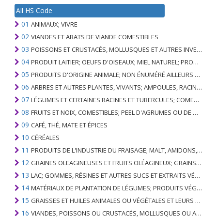
All HS Code
01
ANIMAUX; VIVRE
02
VIANDES ET ABATS DE VIANDE COMESTIBLES
03
POISSONS ET CRUSTACÉS, MOLLUSQUES ET AUTRES INVERTÉBRÉS AQUATIQUES
04
PRODUIT LAITIER; OEUFS D'OISEAUX; MIEL NATUREL; PRODUITS COMESTIBLES D'ORIGINE ANIMALE, NON ÉNUMÉRÉS AILLEURS OU INCLUS
05
PRODUITS D'ORIGINE ANIMALE; NON ÉNUMÉRÉ AILLEURS OU INCLUS
06
ARBRES ET AUTRES PLANTES, VIVANTS; AMPOULES, RACINES ET ANALOGUES; FLEURS COUPEES ET FEUILLAGE ORNEMENTAL
07
LÉGUMES ET CERTAINES RACINES ET TUBERCULES; COMESTIBLE
08
FRUITS ET NOIX, COMESTIBLES; PEEL D'AGRUMES OU DE MELONS
09
CAFÉ, THÉ, MATE ET ÉPICES
10
CÉRÉALES
11
PRODUITS DE L'INDUSTRIE DU FRAISAGE; MALT, AMIDONS, INULINE, GLUTEN DE BLÉ
12
GRAINES OLEAGINEUSES ET FRUITS OLÉAGINEUX; GRAINS DIVERS, GRAINES ET FRUITS, PLANTES INDUSTRIELLES OU MÉDICINALES; PAILLE ET FOURRAGE
13
LAC; GOMMES, RÉSINES ET AUTRES SUCS ET EXTRAITS VÉGÉTAUX
14
MATÉRIAUX DE PLANTATION DE LÉGUMES; PRODUITS VÉGÉTAUX NON DÉNOMMÉS NI COMPRIS AILLEURS
15
GRAISSES ET HUILES ANIMALES OU VÉGÉTALES ET LEURS PRODUITS DE CLIVAGE; GRAISSES ANIMALES PRÉPARÉES; CIRES ANIMALES OU VÉGÉTALES
16
VIANDES, POISSONS OU CRUSTACÉS, MOLLUSQUES OU AUTRES INVERTÉBRÉS AQUATIQUES; PRÉPARATIONS DE CELLES-CI