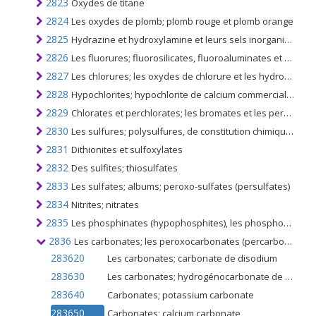
2823
Oxydes de titane
2824
Les oxydes de plomb; plomb rouge et plomb orange
2825
Hydrazine et hydroxylamine et leurs sels inorganiques; d'autres bases inorganiques; autres oxydes, hydroxydes et peroxydes de métaux
2826
Les fluorures; fluorosilicates, fluoroaluminates et autres sels de fluor complexes
2827
Les chlorures; les oxydes de chlorure et les hydroxydes de chlorure; les bromures et les oxydes de bromure; iodures et oxydes d'iodure
2828
Hypochlorites; hypochlorite de calcium commercial; les chlorites; hypobromites
2829
Chlorates et perchlorates; les bromates et les perbromates; iodates et periodates
2830
Les sulfures; polysulfures, de constitution chimique définie ou non
2831
Dithionites et sulfoxylates
2832
Des sulfites; thiosulfates
2833
Les sulfates; albums; peroxo-sulfates (persulfates)
2834
Nitrites; nitrates
2835
Les phosphinates (hypophosphites), les phosphonates (phosphites) et les phosphates; et polyphosphates, de constitution chimique définie ou non
2836
Les carbonates; les peroxocarbonates (percarbonates); carbonate d'ammonium commercial contenant du carbamate d'ammonium
283620
Les carbonates; carbonate de disodium
283630
Les carbonates; hydrogénocarbonate de sodium (bicarbonate de sodium)
283640
Carbonates; potassium carbonate
283650
Carbonates; calcium carbonate