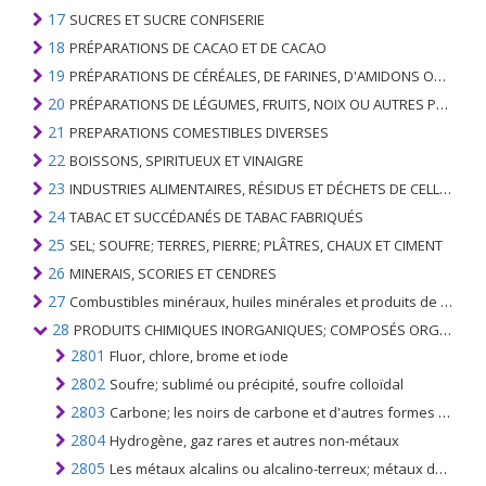
17
SUCRES ET SUCRE CONFISERIE
18
PRÉPARATIONS DE CACAO ET DE CACAO
19
PRÉPARATIONS DE CÉRÉALES, DE FARINES, D'AMIDONS OU DE LAIT; PRODUITS DE PATISSERIE
20
PRÉPARATIONS DE LÉGUMES, FRUITS, NOIX OU AUTRES PARTIES DE PLANTES
21
PREPARATIONS COMESTIBLES DIVERSES
22
BOISSONS, SPIRITUEUX ET VINAIGRE
23
INDUSTRIES ALIMENTAIRES, RÉSIDUS ET DÉCHETS DE CELLES-CI; FOURRAGE ANIMAL PRÉPARÉ
24
TABAC ET SUCCÉDANÉS DE TABAC FABRIQUÉS
25
SEL; SOUFRE; TERRES, PIERRE; PLÂTRES, CHAUX ET CIMENT
26
MINERAIS, SCORIES ET CENDRES
27
Combustibles minéraux, huiles minérales et produits de leur distillation; SUBSTANCES BITUMINEUSES; CIRES MINÉRALES
28
PRODUITS CHIMIQUES INORGANIQUES; COMPOSÉS ORGANIQUES ET INORGANIQUES DE MÉTAUX PRÉCIEUX; DE MÉTAUX DES TERRES RARES, D'ÉLÉMENTS RADIOACTIFS ET D'ISOTOPES
2801
Fluor, chlore, brome et iode
2802
Soufre; sublimé ou précipité, soufre colloïdal
2803
Carbone; les noirs de carbone et d'autres formes de carbone, n.c.a.
2804
Hydrogène, gaz rares et autres non-métaux
2805
Les métaux alcalins ou alcalino-terreux; métaux des terres rares, scandium et yttrium, même mélangés ou alliés entre eux; Mercure