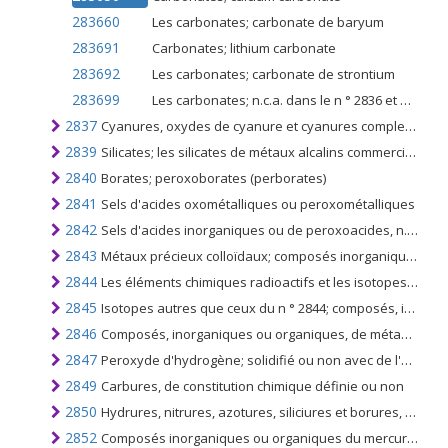
283660
Les carbonates; carbonate de baryum
283691
Carbonates; lithium carbonate
283692
Les carbonates; carbonate de strontium
283699
Les carbonates; n.c.a. dans le n ° 2836 et autres que le lithium ou le strontium
2837
Cyanures, oxydes de cyanure et cyanures complexes
2839
Silicates; les silicates de métaux alcalins commerciaux
2840
Borates; peroxoborates (perborates)
2841
Sels d'acides oxométalliques ou peroxométalliques
2842
Sels d'acides inorganiques ou de peroxoacides, n.c.a. y compris les aluminosilicates, même de constitution chimique définie, mais à l'exclusion des azides
2843
Métaux précieux colloïdaux; composés inorganiques ou organiques de métaux précieux, de constitution chimique définie ou non; amalgames de métaux précieux
2844
Les éléments chimiques radioactifs et les isotopes radioactifs (y compris les éléments chimiques fissiles ou fertiles et les isotopes); et leurs composés; mélanges et résidus contenant ces produits
2845
Isotopes autres que ceux du n ° 2844; composés, inorganiques ou organiques, de ces isotopes, de constitution chimique définie ou non
2846
Composés, inorganiques ou organiques, de métaux des terres rares; d'yttrium ou de scandium ou de mélanges de ces métaux
2847
Peroxyde d'hydrogène; solidifié ou non avec de l'urée
2849
Carbures, de constitution chimique définie ou non
2850
Hydrures, nitrures, azotures, siliciures et borures, de constitution chimique définie ou non, autres que les composés qui constituent également des carbures du n °. 2849
2852
Composés inorganiques ou organiques du mercure, à l'exclusion des amalgames, de constitution chimique définie ou non