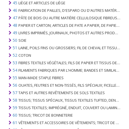
45
LIÈGE ET ARTICLES DE LIÈGE
46
FABRICATION DE PAILLES, D'ESPARO OU D'AUTRES MATÉRIAUX DE COULÉE; BASKETWARE ET WICKERWORK
47
PÂTE DE BOIS OU AUTRE MATIÈRE CELLULOSIQUE FIBREUSE; PAPIER OU CARTON RÉCUPÉRÉ (DÉCHETS ET DÉCHETS)
48
PAPIER ET CARTON; ARTICLES DE PATE A PAPIER, DE PAPIER OU DE CARTON
49
LIVRES IMPRIMÉS, JOURNAUX, PHOTOS ET AUTRES PRODUITS DE L'INDUSTRIE DE L'IMPRIMERIE; MANUSCRITS, TYPESCRIPTS ET PLANS
50
SOIE
51
LAINE, POILS FINS OU GROSSIERS; FIL DE CHEVAL ET TISSU TISSÉ
52
COTON
53
FIBRES TEXTILES VÉGÉTALES; FILS DE PAPIER ET TISSUS DE FILS DE PAPIER
54
FILAMENTS FABRIQUES PAR L'HOMME; BANDES ET SIMILAIRES DE MATIERES TEXTILES SYNTHETIQUES
55
MAN-MADE STAPLE FIBRES
56
OUATES, FEUTRES ET NON-TISSÉS, FILS SPÉCIAUX; FICELLES, CORDES, CORDES, CÂBLES ET ARTICLES ASSOCIÉS
57
TAPIS ET AUTRES REVÊTEMENTS DE SOLS TEXTILES
58
TISSUS; TISSUS SPÉCIAUX, TISSUS TEXTILES TUFTED, DENTELLE, TAPISSERIES, GARNITURES, BRODERIES
59
TISSUS TEXTILES; IMPRÉGNÉ, ENDUIT, COUVERT OU LAMINÉ; ARTICLES TEXTILES D'UN TYPE ADAPTÉ À L'USAGE INDUSTRIEL
60
TISSUS; TRICOT DE BONNETERIE
61
VÊTEMENTS ET ACCESSOIRES DE VÊTEMENTS; TRICOT DE BONNETERIE