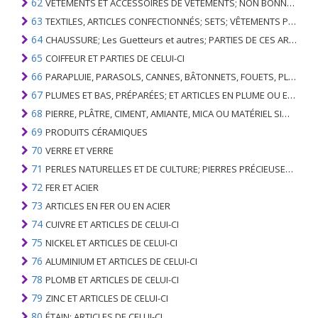
62
VÊTEMENTS ET ACCESSOIRES DE VÊTEMENTS; NON BONNETERIE
63
TEXTILES, ARTICLES CONFECTIONNÉS; SETS; VÊTEMENTS PORTÉS ET ARTICLES TEXTILES USÉS; RAGS
64
CHAUSSURE; Les Guetteurs et autres; PARTIES DE CES ARTICLES
65
COIFFEUR ET PARTIES DE CELUI-CI
66
PARAPLUIE, PARASOLS, CANNES, BÂTONNETS, FOUETS, PLANTES DE CONDUITE; ET LEURS PARTIES
67
PLUMES ET BAS, PRÉPARÉES; ET ARTICLES EN PLUME OU EN BAS; FLEURS ARTIFICIELLES; ARTICLES DE CHEVEUX HUMAINS
68
PIERRE, PLÂTRE, CIMENT, AMIANTE, MICA OU MATÉRIEL SIMILAIRE; ARTICLES DE CELUI-CI
69
PRODUITS CÉRAMIQUES
70
VERRE ET VERRE
71
PERLES NATURELLES ET DE CULTURE; PIERRES PRÉCIEUSES, SEMI-PRÉCIEUSES; MÉTAUX PRÉCIEUX, PLAQUÉS OU DOUBLÉS DE MÉTAUX PRÉCIEUX ET OUVRAGES EN CES MATIÈRES; IMITATION BIJOUTERIE; PIÈCE DE MONNAIE
72
FER ET ACIER
73
ARTICLES EN FER OU EN ACIER
74
CUIVRE ET ARTICLES DE CELUI-CI
75
NICKEL ET ARTICLES DE CELUI-CI
76
ALUMINIUM ET ARTICLES DE CELUI-CI
78
PLOMB ET ARTICLES DE CELUI-CI
79
ZINC ET ARTICLES DE CELUI-CI
80
ÉTAIN; ARTICLES DE CELUI-CI