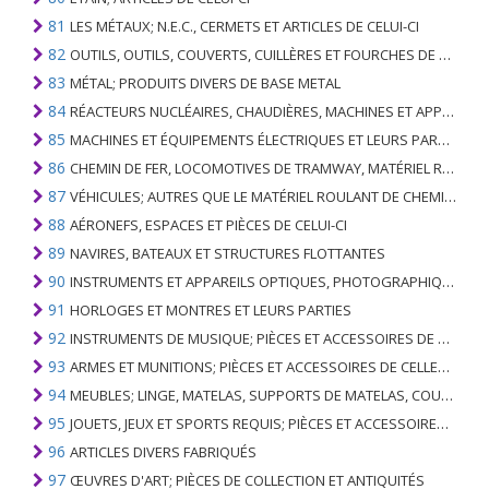
81
LES MÉTAUX; N.E.C., CERMETS ET ARTICLES DE CELUI-CI
82
OUTILS, OUTILS, COUVERTS, CUILLÈRES ET FOURCHES DE MÉTAUX DE BASE; PARTIES DE CELLES-CI, EN METAL DE BASE
83
MÉTAL; PRODUITS DIVERS DE BASE METAL
84
RÉACTEURS NUCLÉAIRES, CHAUDIÈRES, MACHINES ET APPAREILS MÉCANIQUES; PARTIES DE CELLES-CI
85
MACHINES ET ÉQUIPEMENTS ÉLECTRIQUES ET LEURS PARTIES; ENREGISTREURS ET REPRODUCTEURS SONORES; APPAREILS D'ENREGISTREMENT OU DE REPRODUCTION DES IMAGES ET DU SON EN TÉLÉVISION, PIÈCES ET ACCESSOIRES DE TELS ARTICLES
86
CHEMIN DE FER, LOCOMOTIVES DE TRAMWAY, MATÉRIEL ROULANT ET LEURS PARTIES; RACCORDS DE CHEMIN DE FER OU DE TRAMWAY ET RACCORDS ET PIÈCES DE CELLES-CI; ÉQUIPEMENT DE SIGNALISATION DE TRAFIC MÉCANIQUE (Y COMPRIS ÉLECTRO-MÉCANIQUE) DE TOUS TYPES
87
VÉHICULES; AUTRES QUE LE MATÉRIEL ROULANT DE CHEMIN DE FER OU DE TRAMWAY, ET LEURS PIÈCES ET ACCESSOIRES
88
AÉRONEFS, ESPACES ET PIÈCES DE CELUI-CI
89
NAVIRES, BATEAUX ET STRUCTURES FLOTTANTES
90
INSTRUMENTS ET APPAREILS OPTIQUES, PHOTOGRAPHIQUES, CINÉMATOGRAPHIQUES, DE MESURE, DE CONTRÔLE, DE MÉDECINE OU DE CHIRURGIE; PIÈCES ET ACCESSOIRES
91
HORLOGES ET MONTRES ET LEURS PARTIES
92
INSTRUMENTS DE MUSIQUE; PIÈCES ET ACCESSOIRES DE TELS ARTICLES
93
ARMES ET MUNITIONS; PIÈCES ET ACCESSOIRES DE CELLES-CI
94
MEUBLES; LINGE, MATELAS, SUPPORTS DE MATELAS, COUSSINS ET AMEUBLEMENT SIMILAIRE FARCI; LAMPES ET RACCORDS D'ÉCLAIRAGE, N.E.C .; SIGNES LUMINEUSES, PLAQUES DE NOMS LUMINEUSES ET SIMILAIRES; BÂTIMENTS PRÉFABRIQUÉS
95
JOUETS, JEUX ET SPORTS REQUIS; PIÈCES ET ACCESSOIRES DE CELLES-CI
96
ARTICLES DIVERS FABRIQUÉS
97
ŒUVRES D'ART; PIÈCES DE COLLECTION ET ANTIQUITÉS