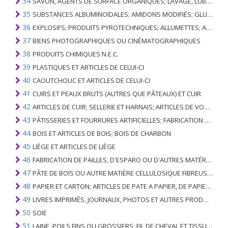
34
SAVON, AGENTS DE SURFACE ORGANIQUES; LAVAGE, LUBRIFICATION, POLISSAGE OU PRÉPARATION À L'ÉPURATION; CIRES ARTIFICIELLES OU PRÉPARÉES, BOUGIES ET ARTICLES SIMILAIRES, PÂTES À MODÉLISER, CIRES DENTAIRES ET PRÉPARATIONS DENTAIRES À BASE DE PLÂTRE
35
SUBSTANCES ALBUMINOÏDALES; AMIDONS MODIFIÉS; GLUES; ENZYMES
36
EXPLOSIFS; PRODUITS PYROTECHNIQUES; ALLUMETTES; ALLIAGES PYROPHORIQUES; CERTAINES PRÉPARATIONS COMBUSTIBLES
37
BIENS PHOTOGRAPHIQUES OU CINÉMATOGRAPHIQUES
38
PRODUITS CHIMIQUES N.E.C.
39
PLASTIQUES ET ARTICLES DE CELUI-CI
40
CAOUTCHOUC ET ARTICLES DE CELUI-CI
41
CUIRS ET PEAUX BRUTS (AUTRES QUE PÂTEAUX) ET CUIR
42
ARTICLES DE CUIR; SELLERIE ET ​​HARNAIS; ARTICLES DE VOYAGE, SACS À MAIN ET RÉCIPIENTS ANALOGUES; ARTICLES DE GUT ANIMAL (AUTRE QUE GUT DE SOIE-VERT)
43
PÂTISSERIES ET FOURRURES ARTIFICIELLES; FABRICATION DE CELLES-CI
44
BOIS ET ARTICLES DE BOIS; BOIS DE CHARBON
45
LIÈGE ET ARTICLES DE LIÈGE
46
FABRICATION DE PAILLES, D'ESPARO OU D'AUTRES MATÉRIAUX DE COULÉE; BASKETWARE ET WICKERWORK
47
PÂTE DE BOIS OU AUTRE MATIÈRE CELLULOSIQUE FIBREUSE; PAPIER OU CARTON RÉCUPÉRÉ (DÉCHETS ET DÉCHETS)
48
PAPIER ET CARTON; ARTICLES DE PATE A PAPIER, DE PAPIER OU DE CARTON
49
LIVRES IMPRIMÉS, JOURNAUX, PHOTOS ET AUTRES PRODUITS DE L'INDUSTRIE DE L'IMPRIMERIE; MANUSCRITS, TYPESCRIPTS ET PLANS
50
SOIE
51
LAINE, POILS FINS OU GROSSIERS; FIL DE CHEVAL ET TISSU TISSÉ