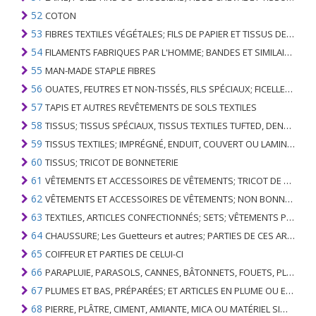
52
COTON
53
FIBRES TEXTILES VÉGÉTALES; FILS DE PAPIER ET TISSUS DE FILS DE PAPIER
54
FILAMENTS FABRIQUES PAR L'HOMME; BANDES ET SIMILAIRES DE MATIERES TEXTILES SYNTHETIQUES
55
MAN-MADE STAPLE FIBRES
56
OUATES, FEUTRES ET NON-TISSÉS, FILS SPÉCIAUX; FICELLES, CORDES, CORDES, CÂBLES ET ARTICLES ASSOCIÉS
57
TAPIS ET AUTRES REVÊTEMENTS DE SOLS TEXTILES
58
TISSUS; TISSUS SPÉCIAUX, TISSUS TEXTILES TUFTED, DENTELLE, TAPISSERIES, GARNITURES, BRODERIES
59
TISSUS TEXTILES; IMPRÉGNÉ, ENDUIT, COUVERT OU LAMINÉ; ARTICLES TEXTILES D'UN TYPE ADAPTÉ À L'USAGE INDUSTRIEL
60
TISSUS; TRICOT DE BONNETERIE
61
VÊTEMENTS ET ACCESSOIRES DE VÊTEMENTS; TRICOT DE BONNETERIE
62
VÊTEMENTS ET ACCESSOIRES DE VÊTEMENTS; NON BONNETERIE
63
TEXTILES, ARTICLES CONFECTIONNÉS; SETS; VÊTEMENTS PORTÉS ET ARTICLES TEXTILES USÉS; RAGS
64
CHAUSSURE; Les Guetteurs et autres; PARTIES DE CES ARTICLES
65
COIFFEUR ET PARTIES DE CELUI-CI
66
PARAPLUIE, PARASOLS, CANNES, BÂTONNETS, FOUETS, PLANTES DE CONDUITE; ET LEURS PARTIES
67
PLUMES ET BAS, PRÉPARÉES; ET ARTICLES EN PLUME OU EN BAS; FLEURS ARTIFICIELLES; ARTICLES DE CHEVEUX HUMAINS
68
PIERRE, PLÂTRE, CIMENT, AMIANTE, MICA OU MATÉRIEL SIMILAIRE; ARTICLES DE CELUI-CI