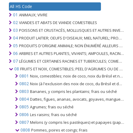
All HS Code
01
ANIMAUX; VIVRE
02
VIANDES ET ABATS DE VIANDE COMESTIBLES
03
POISSONS ET CRUSTACÉS, MOLLUSQUES ET AUTRES INVERTÉBRÉS AQUATIQUES
04
PRODUIT LAITIER; OEUFS D'OISEAUX; MIEL NATUREL; PRODUITS COMESTIBLES D'ORIGINE ANIMALE, NON ÉNUMÉRÉS AILLEURS OU INCLUS
05
PRODUITS D'ORIGINE ANIMALE; NON ÉNUMÉRÉ AILLEURS OU INCLUS
06
ARBRES ET AUTRES PLANTES, VIVANTS; AMPOULES, RACINES ET ANALOGUES; FLEURS COUPEES ET FEUILLAGE ORNEMENTAL
07
LÉGUMES ET CERTAINES RACINES ET TUBERCULES; COMESTIBLE
08
FRUITS ET NOIX, COMESTIBLES; PEEL D'AGRUMES OU DE MELONS
0801
Noix, comestibles; noix de coco, noix du Brésil et noix de cajou, fraîches ou sèches, même sans leurs coques ou décortiquées
0802
Noix (à l'exclusion des noix de coco, du Brésil et des noix de cajou); frais ou séchés, même sans leurs coques ou décortiqués
0803
Bananes, y compris les plantains; frais ou séché
0804
Dattes, figues, ananas, avocats, goyaves, mangues et mangoustans; frais ou séché
0805
Agrumes; frais ou séché
0806
Les raisins; frais ou séché
0807
Melons (y compris les pastèques) et papayes (papayes); Frais
0808
Pommes, poires et coings; Frais