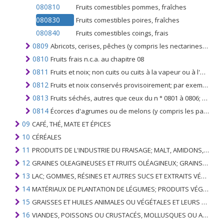
080810
Fruits comestibles pommes, fraîches
080830
Fruits comestibles poires, fraîches
080840
Fruits comestibles coings, frais
0809
Abricots, cerises, pêches (y compris les nectarines), prunes et prunelles, frais
0810
Fruits frais n.c.a. au chapitre 08
0811
Fruits et noix; non cuits ou cuits à la vapeur ou à l'eau dans l'eau, congelés, même additionnés de sucre ou d'autres édulcorants
0812
Fruits et noix conservés provisoirement; par exemple. par du dioxyde de soufre, de la saumure, dans de l'eau soufrée ou dans d'autres solutions de conservation, mais impropres à l'alimentation en l'état pour la consommation immédiate
0813
Fruits séchés, autres que ceux du n ° 0801 à 0806; mélanges de fruits à coque ou de fruits séchés du présent chapitre
0814
Écorces d'agrumes ou de melons (y compris les pastèques); frais, congelés, séchés ou conservés provisoirement dans l'eau salée, dans l'eau soufrée ou dans d'autres solutions de conservation
09
CAFÉ, THÉ, MATE ET ÉPICES
10
CÉRÉALES
11
PRODUITS DE L'INDUSTRIE DU FRAISAGE; MALT, AMIDONS, INULINE, GLUTEN DE BLÉ
12
GRAINES OLEAGINEUSES ET FRUITS OLÉAGINEUX; GRAINS DIVERS, GRAINES ET FRUITS, PLANTES INDUSTRIELLES OU MÉDICINALES; PAILLE ET FOURRAGE
13
LAC; GOMMES, RÉSINES ET AUTRES SUCS ET EXTRAITS VÉGÉTAUX
14
MATÉRIAUX DE PLANTATION DE LÉGUMES; PRODUITS VÉGÉTAUX NON DÉNOMMÉS NI COMPRIS AILLEURS
15
GRAISSES ET HUILES ANIMALES OU VÉGÉTALES ET LEURS PRODUITS DE CLIVAGE; GRAISSES ANIMALES PRÉPARÉES; CIRES ANIMALES OU VÉGÉTALES
16
VIANDES, POISSONS OU CRUSTACÉS, MOLLUSQUES OU AUTRES INVERTÉBRÉS AQUATIQUES; PRÉPARATIONS DE CELLES-CI