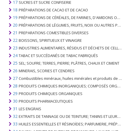
17
SUCRES ET SUCRE CONFISERIE
18
PRÉPARATIONS DE CACAO ET DE CACAO
19
PRÉPARATIONS DE CÉRÉALES, DE FARINES, D'AMIDONS OU DE LAIT; PRODUITS DE PATISSERIE
20
PRÉPARATIONS DE LÉGUMES, FRUITS, NOIX OU AUTRES PARTIES DE PLANTES
21
PREPARATIONS COMESTIBLES DIVERSES
22
BOISSONS, SPIRITUEUX ET VINAIGRE
23
INDUSTRIES ALIMENTAIRES, RÉSIDUS ET DÉCHETS DE CELLES-CI; FOURRAGE ANIMAL PRÉPARÉ
24
TABAC ET SUCCÉDANÉS DE TABAC FABRIQUÉS
25
SEL; SOUFRE; TERRES, PIERRE; PLÂTRES, CHAUX ET CIMENT
26
MINERAIS, SCORIES ET CENDRES
27
Combustibles minéraux, huiles minérales et produits de leur distillation; SUBSTANCES BITUMINEUSES; CIRES MINÉRALES
28
PRODUITS CHIMIQUES INORGANIQUES; COMPOSÉS ORGANIQUES ET INORGANIQUES DE MÉTAUX PRÉCIEUX; DE MÉTAUX DES TERRES RARES, D'ÉLÉMENTS RADIOACTIFS ET D'ISOTOPES
29
PRODUITS CHIMIQUES ORGANIQUES
30
PRODUITS PHARMACEUTIQUES
31
LES ENGRAIS
32
EXTRAITS DE TANNAGE OU DE TEINTURE; TANINS ET LEURS DERIVES; COLORANTS, PIGMENTS ET AUTRES MATIERES COLORANTES; PEINTURES, VERNIS; MASTIC, AUTRES MASTIQUES; ENCRES
33
HUILES ESSENTIELLES ET RÉSINOÏDES; PARFUMERIE, PRÉPARATIONS COSMÉTIQUES OU DE TOILETTE