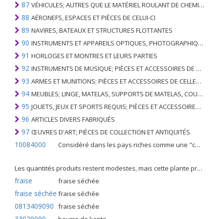
87
VÉHICULES; AUTRES QUE LE MATÉRIEL ROULANT DE CHEMIN DE FER OU DE TRAMWAY, ET LEURS PIÈCES ET ACCESSOIRES
88
AÉRONEFS, ESPACES ET PIÈCES DE CELUI-CI
89
NAVIRES, BATEAUX ET STRUCTURES FLOTTANTES
90
INSTRUMENTS ET APPAREILS OPTIQUES, PHOTOGRAPHIQUES, CINÉMATOGRAPHIQUES, DE MESURE, DE CONTRÔLE, DE MÉDECINE OU DE CHIRURGIE; PIÈCES ET ACCESSOIRES
91
HORLOGES ET MONTRES ET LEURS PARTIES
92
INSTRUMENTS DE MUSIQUE; PIÈCES ET ACCESSOIRES DE TELS ARTICLES
93
ARMES ET MUNITIONS; PIÈCES ET ACCESSOIRES DE CELLES-CI
94
MEUBLES; LINGE, MATELAS, SUPPORTS DE MATELAS, COUSSINS ET AMEUBLEMENT SIMILAIRE FARCI; LAMPES ET RACCORDS D'ÉCLAIRAGE, N.E.C .; SIGNES LUMINEUSES, PLAQUES DE NOMS LUMINEUSES ET SIMILAIRES; BÂTIMENTS PRÉFABRIQUÉS
95
JOUETS, JEUX ET SPORTS REQUIS; PIÈCES ET ACCESSOIRES DE CELLES-CI
96
ARTICLES DIVERS FABRIQUÉS
97
ŒUVRES D'ART; PIÈCES DE COLLECTION ET ANTIQUITÉS
10084000
Considéré dans les pays riches comme une "céréale mineure", le fonio blanc est une graminée de la famille des poaceae cultivée pour ses graines dans certaines régions d'Afrique.
Les quantités produits restent modestes, mais cette plante présente malgré tout de nombreuses qualités. Elle est utilisé dans l'alimentation humaine et entre dans la préparation de nombreuses recettes traditionnelles africaines comme le couscous, la bouillie, les boulettes, les beignets et même le pain.
fraise
fraise séchée
fraise séchée
fraise séchée
0813409090
fraise séchée
33029090