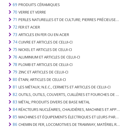
69
PRODUITS CÉRAMIQUES
70
VERRE ET VERRE
71
PERLES NATURELLES ET DE CULTURE; PIERRES PRÉCIEUSES, SEMI-PRÉCIEUSES; MÉTAUX PRÉCIEUX, PLAQUÉS OU DOUBLÉS DE MÉTAUX PRÉCIEUX ET OUVRAGES EN CES MATIÈRES; IMITATION BIJOUTERIE; PIÈCE DE MONNAIE
72
FER ET ACIER
73
ARTICLES EN FER OU EN ACIER
74
CUIVRE ET ARTICLES DE CELUI-CI
75
NICKEL ET ARTICLES DE CELUI-CI
76
ALUMINIUM ET ARTICLES DE CELUI-CI
78
PLOMB ET ARTICLES DE CELUI-CI
79
ZINC ET ARTICLES DE CELUI-CI
80
ÉTAIN; ARTICLES DE CELUI-CI
81
LES MÉTAUX; N.E.C., CERMETS ET ARTICLES DE CELUI-CI
82
OUTILS, OUTILS, COUVERTS, CUILLÈRES ET FOURCHES DE MÉTAUX DE BASE; PARTIES DE CELLES-CI, EN METAL DE BASE
83
MÉTAL; PRODUITS DIVERS DE BASE METAL
84
RÉACTEURS NUCLÉAIRES, CHAUDIÈRES, MACHINES ET APPAREILS MÉCANIQUES; PARTIES DE CELLES-CI
85
MACHINES ET ÉQUIPEMENTS ÉLECTRIQUES ET LEURS PARTIES; ENREGISTREURS ET REPRODUCTEURS SONORES; APPAREILS D'ENREGISTREMENT OU DE REPRODUCTION DES IMAGES ET DU SON EN TÉLÉVISION, PIÈCES ET ACCESSOIRES DE TELS ARTICLES
86
CHEMIN DE FER, LOCOMOTIVES DE TRAMWAY, MATÉRIEL ROULANT ET LEURS PARTIES; RACCORDS DE CHEMIN DE FER OU DE TRAMWAY ET RACCORDS ET PIÈCES DE CELLES-CI; ÉQUIPEMENT DE SIGNALISATION DE TRAFIC MÉCANIQUE (Y COMPRIS ÉLECTRO-MÉCANIQUE) DE TOUS TYPES