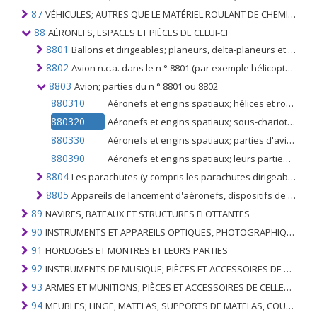
87
VÉHICULES; AUTRES QUE LE MATÉRIEL ROULANT DE CHEMIN DE FER OU DE TRAMWAY, ET LEURS PIÈCES ET ACCESSOIRES
88
AÉRONEFS, ESPACES ET PIÈCES DE CELUI-CI
8801
Ballons et dirigeables; planeurs, delta-planeurs et autres aéronefs non motorisés.
8802
Avion n.c.a. dans le n ° 8801 (par exemple hélicoptères, avions); engins spatiaux (y compris les satellites) et lanceurs suborbitaux et spatiaux
8803
Avion; parties du n ° 8801 ou 8802
880310
Aéronefs et engins spatiaux; hélices et rotors et leurs parties
880320
Aéronefs et engins spatiaux; sous-chariots et leurs parties
880330
Aéronefs et engins spatiaux; parties d'avions ou d'hélicoptères, n.c.a. dans le n ° 8803
880390
Aéronefs et engins spatiaux; leurs parties n.c.a. au chapitre 88
8804
Les parachutes (y compris les parachutes dirigeables et les parapentes) et les rotochutes; leurs parties et accessoires
8805
Appareils de lancement d'aéronefs, dispositifs de protection de pont ou engins similaires, appareils d'entraînement au sol; parties des articles précédents
89
NAVIRES, BATEAUX ET STRUCTURES FLOTTANTES
90
INSTRUMENTS ET APPAREILS OPTIQUES, PHOTOGRAPHIQUES, CINÉMATOGRAPHIQUES, DE MESURE, DE CONTRÔLE, DE MÉDECINE OU DE CHIRURGIE; PIÈCES ET ACCESSOIRES
91
HORLOGES ET MONTRES ET LEURS PARTIES
92
INSTRUMENTS DE MUSIQUE; PIÈCES ET ACCESSOIRES DE TELS ARTICLES
93
ARMES ET MUNITIONS; PIÈCES ET ACCESSOIRES DE CELLES-CI
94
MEUBLES; LINGE, MATELAS, SUPPORTS DE MATELAS, COUSSINS ET AMEUBLEMENT SIMILAIRE FARCI; LAMPES ET RACCORDS D'ÉCLAIRAGE, N.E.C .; SIGNES LUMINEUSES, PLAQUES DE NOMS LUMINEUSES ET SIMILAIRES; BÂTIMENTS PRÉFABRIQUÉS