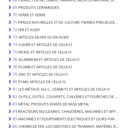
PIERRE, PLÂTRE, CIMENT, AMIANTE, MICA OU MATÉRIEL SIMILAIRE; ARTICLES DE CELUI-CI
69
PRODUITS CÉRAMIQUES
70
VERRE ET VERRE
71
PERLES NATURELLES ET DE CULTURE; PIERRES PRÉCIEUSES, SEMI-PRÉCIEUSES; MÉTAUX PRÉCIEUX, PLAQUÉS OU DOUBLÉS DE MÉTAUX PRÉCIEUX ET OUVRAGES EN CES MATIÈRES; IMITATION BIJOUTERIE; PIÈCE DE MONNAIE
72
FER ET ACIER
73
ARTICLES EN FER OU EN ACIER
74
CUIVRE ET ARTICLES DE CELUI-CI
75
NICKEL ET ARTICLES DE CELUI-CI
76
ALUMINIUM ET ARTICLES DE CELUI-CI
78
PLOMB ET ARTICLES DE CELUI-CI
79
ZINC ET ARTICLES DE CELUI-CI
80
ÉTAIN; ARTICLES DE CELUI-CI
81
LES MÉTAUX; N.E.C., CERMETS ET ARTICLES DE CELUI-CI
82
OUTILS, OUTILS, COUVERTS, CUILLÈRES ET FOURCHES DE MÉTAUX DE BASE; PARTIES DE CELLES-CI, EN METAL DE BASE
83
MÉTAL; PRODUITS DIVERS DE BASE METAL
84
RÉACTEURS NUCLÉAIRES, CHAUDIÈRES, MACHINES ET APPAREILS MÉCANIQUES; PARTIES DE CELLES-CI
85
MACHINES ET ÉQUIPEMENTS ÉLECTRIQUES ET LEURS PARTIES; ENREGISTREURS ET REPRODUCTEURS SONORES; APPAREILS D'ENREGISTREMENT OU DE REPRODUCTION DES IMAGES ET DU SON EN TÉLÉVISION, PIÈCES ET ACCESSOIRES DE TELS ARTICLES
86
CHEMIN DE FER, LOCOMOTIVES DE TRAMWAY, MATÉRIEL ROULANT ET LEURS PARTIES; RACCORDS DE CHEMIN DE FER OU DE TRAMWAY ET RACCORDS ET PIÈCES DE CELLES-CI; ÉQUIPEMENT DE SIGNALISATION DE TRAFIC MÉCANIQUE (Y COMPRIS ÉLECTRO-MÉCANIQUE) DE TOUS TYPES