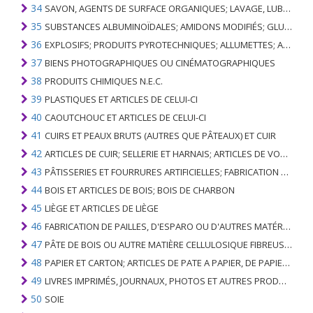
34
SAVON, AGENTS DE SURFACE ORGANIQUES; LAVAGE, LUBRIFICATION, POLISSAGE OU PRÉPARATION À L'ÉPURATION; CIRES ARTIFICIELLES OU PRÉPARÉES, BOUGIES ET ARTICLES SIMILAIRES, PÂTES À MODÉLISER, CIRES DENTAIRES ET PRÉPARATIONS DENTAIRES À BASE DE PLÂTRE
35
SUBSTANCES ALBUMINOÏDALES; AMIDONS MODIFIÉS; GLUES; ENZYMES
36
EXPLOSIFS; PRODUITS PYROTECHNIQUES; ALLUMETTES; ALLIAGES PYROPHORIQUES; CERTAINES PRÉPARATIONS COMBUSTIBLES
37
BIENS PHOTOGRAPHIQUES OU CINÉMATOGRAPHIQUES
38
PRODUITS CHIMIQUES N.E.C.
39
PLASTIQUES ET ARTICLES DE CELUI-CI
40
CAOUTCHOUC ET ARTICLES DE CELUI-CI
41
CUIRS ET PEAUX BRUTS (AUTRES QUE PÂTEAUX) ET CUIR
42
ARTICLES DE CUIR; SELLERIE ET ​​HARNAIS; ARTICLES DE VOYAGE, SACS À MAIN ET RÉCIPIENTS ANALOGUES; ARTICLES DE GUT ANIMAL (AUTRE QUE GUT DE SOIE-VERT)
43
PÂTISSERIES ET FOURRURES ARTIFICIELLES; FABRICATION DE CELLES-CI
44
BOIS ET ARTICLES DE BOIS; BOIS DE CHARBON
45
LIÈGE ET ARTICLES DE LIÈGE
46
FABRICATION DE PAILLES, D'ESPARO OU D'AUTRES MATÉRIAUX DE COULÉE; BASKETWARE ET WICKERWORK
47
PÂTE DE BOIS OU AUTRE MATIÈRE CELLULOSIQUE FIBREUSE; PAPIER OU CARTON RÉCUPÉRÉ (DÉCHETS ET DÉCHETS)
48
PAPIER ET CARTON; ARTICLES DE PATE A PAPIER, DE PAPIER OU DE CARTON
49
LIVRES IMPRIMÉS, JOURNAUX, PHOTOS ET AUTRES PRODUITS DE L'INDUSTRIE DE L'IMPRIMERIE; MANUSCRITS, TYPESCRIPTS ET PLANS
50
SOIE