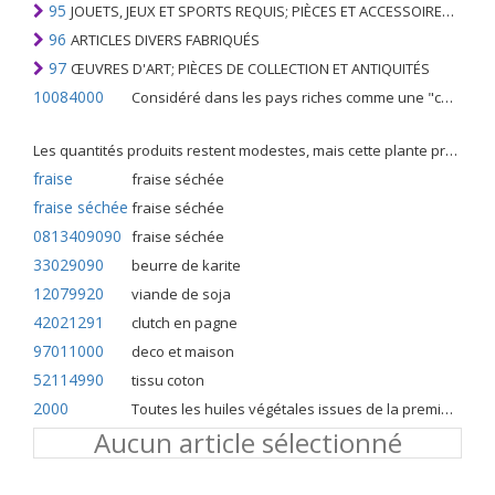
95
JOUETS, JEUX ET SPORTS REQUIS; PIÈCES ET ACCESSOIRES DE CELLES-CI
96
ARTICLES DIVERS FABRIQUÉS
97
ŒUVRES D'ART; PIÈCES DE COLLECTION ET ANTIQUITÉS
10084000
Considéré dans les pays riches comme une "céréale mineure", le fonio blanc est une graminée de la famille des poaceae cultivée pour ses graines dans certaines régions d'Afrique.
Les quantités produits restent modestes, mais cette plante présente malgré tout de nombreuses qualités. Elle est utilisé dans l'alimentation humaine et entre dans la préparation de nombreuses recettes traditionnelles africaines comme le couscous, la bouillie, les boulettes, les beignets et même le pain.
fraise
fraise séchée
fraise séchée
fraise séchée
0813409090
fraise séchée
33029090
beurre de karite
12079920
viande de soja
42021291
clutch en pagne
97011000
deco et maison
52114990
tissu coton
2000
Toutes les huiles végétales issues de la première pression à froid
Aucun article sélectionné