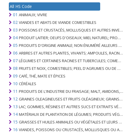
All HS Code
01
ANIMAUX; VIVRE
02
VIANDES ET ABATS DE VIANDE COMESTIBLES
03
POISSONS ET CRUSTACÉS, MOLLUSQUES ET AUTRES INVERTÉBRÉS AQUATIQUES
04
PRODUIT LAITIER; OEUFS D'OISEAUX; MIEL NATUREL; PRODUITS COMESTIBLES D'ORIGINE ANIMALE, NON ÉNUMÉRÉS AILLEURS OU INCLUS
05
PRODUITS D'ORIGINE ANIMALE; NON ÉNUMÉRÉ AILLEURS OU INCLUS
06
ARBRES ET AUTRES PLANTES, VIVANTS; AMPOULES, RACINES ET ANALOGUES; FLEURS COUPEES ET FEUILLAGE ORNEMENTAL
07
LÉGUMES ET CERTAINES RACINES ET TUBERCULES; COMESTIBLE
08
FRUITS ET NOIX, COMESTIBLES; PEEL D'AGRUMES OU DE MELONS
09
CAFÉ, THÉ, MATE ET ÉPICES
10
CÉRÉALES
11
PRODUITS DE L'INDUSTRIE DU FRAISAGE; MALT, AMIDONS, INULINE, GLUTEN DE BLÉ
12
GRAINES OLEAGINEUSES ET FRUITS OLÉAGINEUX; GRAINS DIVERS, GRAINES ET FRUITS, PLANTES INDUSTRIELLES OU MÉDICINALES; PAILLE ET FOURRAGE
13
LAC; GOMMES, RÉSINES ET AUTRES SUCS ET EXTRAITS VÉGÉTAUX
14
MATÉRIAUX DE PLANTATION DE LÉGUMES; PRODUITS VÉGÉTAUX NON DÉNOMMÉS NI COMPRIS AILLEURS
15
GRAISSES ET HUILES ANIMALES OU VÉGÉTALES ET LEURS PRODUITS DE CLIVAGE; GRAISSES ANIMALES PRÉPARÉES; CIRES ANIMALES OU VÉGÉTALES
16
VIANDES, POISSONS OU CRUSTACÉS, MOLLUSQUES OU AUTRES INVERTÉBRÉS AQUATIQUES; PRÉPARATIONS DE CELLES-CI