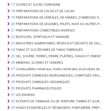
17
SUCRES ET SUCRE CONFISERIE
18
PRÉPARATIONS DE CACAO ET DE CACAO
19
PRÉPARATIONS DE CÉRÉALES, DE FARINES, D'AMIDONS OU DE LAIT; PRODUITS DE PATISSERIE
20
PRÉPARATIONS DE LÉGUMES, FRUITS, NOIX OU AUTRES PARTIES DE PLANTES
21
PREPARATIONS COMESTIBLES DIVERSES
22
BOISSONS, SPIRITUEUX ET VINAIGRE
23
INDUSTRIES ALIMENTAIRES, RÉSIDUS ET DÉCHETS DE CELLES-CI; FOURRAGE ANIMAL PRÉPARÉ
24
TABAC ET SUCCÉDANÉS DE TABAC FABRIQUÉS
25
SEL; SOUFRE; TERRES, PIERRE; PLÂTRES, CHAUX ET CIMENT
26
MINERAIS, SCORIES ET CENDRES
27
Combustibles minéraux, huiles minérales et produits de leur distillation; SUBSTANCES BITUMINEUSES; CIRES MINÉRALES
28
PRODUITS CHIMIQUES INORGANIQUES; COMPOSÉS ORGANIQUES ET INORGANIQUES DE MÉTAUX PRÉCIEUX; DE MÉTAUX DES TERRES RARES, D'ÉLÉMENTS RADIOACTIFS ET D'ISOTOPES
29
PRODUITS CHIMIQUES ORGANIQUES
30
PRODUITS PHARMACEUTIQUES
31
LES ENGRAIS
32
EXTRAITS DE TANNAGE OU DE TEINTURE; TANINS ET LEURS DERIVES; COLORANTS, PIGMENTS ET AUTRES MATIERES COLORANTES; PEINTURES, VERNIS; MASTIC, AUTRES MASTIQUES; ENCRES
33
HUILES ESSENTIELLES ET RÉSINOÏDES; PARFUMERIE, PRÉPARATIONS COSMÉTIQUES OU DE TOILETTE