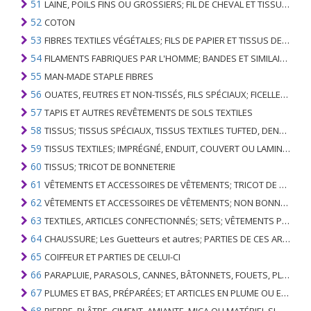
51
LAINE, POILS FINS OU GROSSIERS; FIL DE CHEVAL ET TISSU TISSÉ
52
COTON
53
FIBRES TEXTILES VÉGÉTALES; FILS DE PAPIER ET TISSUS DE FILS DE PAPIER
54
FILAMENTS FABRIQUES PAR L'HOMME; BANDES ET SIMILAIRES DE MATIERES TEXTILES SYNTHETIQUES
55
MAN-MADE STAPLE FIBRES
56
OUATES, FEUTRES ET NON-TISSÉS, FILS SPÉCIAUX; FICELLES, CORDES, CORDES, CÂBLES ET ARTICLES ASSOCIÉS
57
TAPIS ET AUTRES REVÊTEMENTS DE SOLS TEXTILES
58
TISSUS; TISSUS SPÉCIAUX, TISSUS TEXTILES TUFTED, DENTELLE, TAPISSERIES, GARNITURES, BRODERIES
59
TISSUS TEXTILES; IMPRÉGNÉ, ENDUIT, COUVERT OU LAMINÉ; ARTICLES TEXTILES D'UN TYPE ADAPTÉ À L'USAGE INDUSTRIEL
60
TISSUS; TRICOT DE BONNETERIE
61
VÊTEMENTS ET ACCESSOIRES DE VÊTEMENTS; TRICOT DE BONNETERIE
62
VÊTEMENTS ET ACCESSOIRES DE VÊTEMENTS; NON BONNETERIE
63
TEXTILES, ARTICLES CONFECTIONNÉS; SETS; VÊTEMENTS PORTÉS ET ARTICLES TEXTILES USÉS; RAGS
64
CHAUSSURE; Les Guetteurs et autres; PARTIES DE CES ARTICLES
65
COIFFEUR ET PARTIES DE CELUI-CI
66
PARAPLUIE, PARASOLS, CANNES, BÂTONNETS, FOUETS, PLANTES DE CONDUITE; ET LEURS PARTIES
67
PLUMES ET BAS, PRÉPARÉES; ET ARTICLES EN PLUME OU EN BAS; FLEURS ARTIFICIELLES; ARTICLES DE CHEVEUX HUMAINS
68