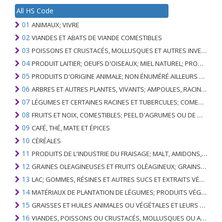
All HS Code
01
ANIMAUX; VIVRE
02
VIANDES ET ABATS DE VIANDE COMESTIBLES
03
POISSONS ET CRUSTACÉS, MOLLUSQUES ET AUTRES INVERTÉBRÉS AQUATIQUES
04
PRODUIT LAITIER; OEUFS D'OISEAUX; MIEL NATUREL; PRODUITS COMESTIBLES D'ORIGINE ANIMALE, NON ÉNUMÉRÉS AILLEURS OU INCLUS
05
PRODUITS D'ORIGINE ANIMALE; NON ÉNUMÉRÉ AILLEURS OU INCLUS
06
ARBRES ET AUTRES PLANTES, VIVANTS; AMPOULES, RACINES ET ANALOGUES; FLEURS COUPEES ET FEUILLAGE ORNEMENTAL
07
LÉGUMES ET CERTAINES RACINES ET TUBERCULES; COMESTIBLE
08
FRUITS ET NOIX, COMESTIBLES; PEEL D'AGRUMES OU DE MELONS
09
CAFÉ, THÉ, MATE ET ÉPICES
10
CÉRÉALES
11
PRODUITS DE L'INDUSTRIE DU FRAISAGE; MALT, AMIDONS, INULINE, GLUTEN DE BLÉ
12
GRAINES OLEAGINEUSES ET FRUITS OLÉAGINEUX; GRAINS DIVERS, GRAINES ET FRUITS, PLANTES INDUSTRIELLES OU MÉDICINALES; PAILLE ET FOURRAGE
13
LAC; GOMMES, RÉSINES ET AUTRES SUCS ET EXTRAITS VÉGÉTAUX
14
MATÉRIAUX DE PLANTATION DE LÉGUMES; PRODUITS VÉGÉTAUX NON DÉNOMMÉS NI COMPRIS AILLEURS
15
GRAISSES ET HUILES ANIMALES OU VÉGÉTALES ET LEURS PRODUITS DE CLIVAGE; GRAISSES ANIMALES PRÉPARÉES; CIRES ANIMALES OU VÉGÉTALES
16
VIANDES, POISSONS OU CRUSTACÉS, MOLLUSQUES OU AUTRES INVERTÉBRÉS AQUATIQUES; PRÉPARATIONS DE CELLES-CI