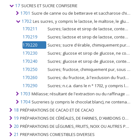
17
SUCRES ET SUCRE CONFISERIE
1701
Sucre de canne ou de betterave et saccharose chimiquement pur, sous forme solide
1702
Les sucres, y compris le lactose, le maltose, le glucose ou le fructose sous forme solide; sirops de sucre sans arômes ou colorants ajoutés; miel artificiel, même mélangé avec du miel naturel; caramel
170211
Sucres; lactose et sirop de lactose, contenant en poids 99% ou plus de lactose, exprimé en lactose anhydre, calculé sur matière sèche
170219
Sucres; lactose et sirop de lactose, contenant en poids moins de 99% de lactose, exprimé en lactose anhydre, calculé sur matière sèche
170220
Sucres; sucre d'érable, chimiquement pur, à l'état solide; sirop d'érable, sans addition d'aromatisants ou de colorants
170230
Sucres; glucose et sirop de glucose, ne contenant pas de fructose ou contenant à l'état sec moins de 20% en poids de fructose, le sirop ne contenant pas d'arôme ou de colorant ajouté
170240
Sucres; glucose et sirop de glucose, contenant à l'état sec au moins 20% mais moins de 50% en poids de fructose, à l'exclusion du sucre inverti, le sirop ne contenant pas d'arômes ou de colorants ajoutés
170250
Sucres; fructose, chimiquement pur, sous forme solide
170260
Sucres; du fructose, à l'exclusion du fructose chimiquement pur, et du sirop de fructose (contenant à l'état sec plus de 50% en poids de fructose), à ​​l'exclusion du sucre inverti
170290
Sucres; n.c.a. dans le n ° 1702, y compris le sucre inverti et d'autres mélanges de sucre et de sirop de sucre contenant, à l'état sec, 50% en poids de fructose
1703
Mélasse; résultant de l'extraction ou du raffinage du sucre
1704
Sucreries (y compris le chocolat blanc), ne contenant pas de cacao
18
PRÉPARATIONS DE CACAO ET DE CACAO
19
PRÉPARATIONS DE CÉRÉALES, DE FARINES, D'AMIDONS OU DE LAIT; PRODUITS DE PATISSERIE
20
PRÉPARATIONS DE LÉGUMES, FRUITS, NOIX OU AUTRES PARTIES DE PLANTES
21
PREPARATIONS COMESTIBLES DIVERSES