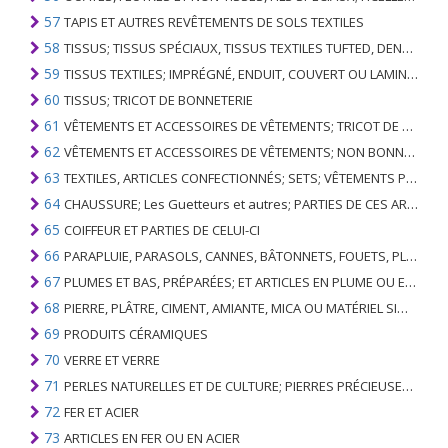
57
TAPIS ET AUTRES REVÊTEMENTS DE SOLS TEXTILES
58
TISSUS; TISSUS SPÉCIAUX, TISSUS TEXTILES TUFTED, DENTELLE, TAPISSERIES, GARNITURES, BRODERIES
59
TISSUS TEXTILES; IMPRÉGNÉ, ENDUIT, COUVERT OU LAMINÉ; ARTICLES TEXTILES D'UN TYPE ADAPTÉ À L'USAGE INDUSTRIEL
60
TISSUS; TRICOT DE BONNETERIE
61
VÊTEMENTS ET ACCESSOIRES DE VÊTEMENTS; TRICOT DE BONNETERIE
62
VÊTEMENTS ET ACCESSOIRES DE VÊTEMENTS; NON BONNETERIE
63
TEXTILES, ARTICLES CONFECTIONNÉS; SETS; VÊTEMENTS PORTÉS ET ARTICLES TEXTILES USÉS; RAGS
64
CHAUSSURE; Les Guetteurs et autres; PARTIES DE CES ARTICLES
65
COIFFEUR ET PARTIES DE CELUI-CI
66
PARAPLUIE, PARASOLS, CANNES, BÂTONNETS, FOUETS, PLANTES DE CONDUITE; ET LEURS PARTIES
67
PLUMES ET BAS, PRÉPARÉES; ET ARTICLES EN PLUME OU EN BAS; FLEURS ARTIFICIELLES; ARTICLES DE CHEVEUX HUMAINS
68
PIERRE, PLÂTRE, CIMENT, AMIANTE, MICA OU MATÉRIEL SIMILAIRE; ARTICLES DE CELUI-CI
69
PRODUITS CÉRAMIQUES
70
VERRE ET VERRE
71
PERLES NATURELLES ET DE CULTURE; PIERRES PRÉCIEUSES, SEMI-PRÉCIEUSES; MÉTAUX PRÉCIEUX, PLAQUÉS OU DOUBLÉS DE MÉTAUX PRÉCIEUX ET OUVRAGES EN CES MATIÈRES; IMITATION BIJOUTERIE; PIÈCE DE MONNAIE
72
FER ET ACIER
73
ARTICLES EN FER OU EN ACIER