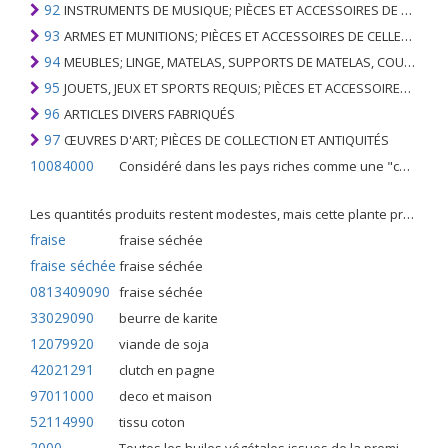
92
INSTRUMENTS DE MUSIQUE; PIÈCES ET ACCESSOIRES DE TELS ARTICLES
93
ARMES ET MUNITIONS; PIÈCES ET ACCESSOIRES DE CELLES-CI
94
MEUBLES; LINGE, MATELAS, SUPPORTS DE MATELAS, COUSSINS ET AMEUBLEMENT SIMILAIRE FARCI; LAMPES ET RACCORDS D'ÉCLAIRAGE, N.E.C .; SIGNES LUMINEUSES, PLAQUES DE NOMS LUMINEUSES ET SIMILAIRES; BÂTIMENTS PRÉFABRIQUÉS
95
JOUETS, JEUX ET SPORTS REQUIS; PIÈCES ET ACCESSOIRES DE CELLES-CI
96
ARTICLES DIVERS FABRIQUÉS
97
ŒUVRES D'ART; PIÈCES DE COLLECTION ET ANTIQUITÉS
10084000
Considéré dans les pays riches comme une "céréale mineure", le fonio blanc est une graminée de la famille des poaceae cultivée pour ses graines dans certaines régions d'Afrique.
Les quantités produits restent modestes, mais cette plante présente malgré tout de nombreuses qualités. Elle est utilisé dans l'alimentation humaine et entre dans la préparation de nombreuses recettes traditionnelles africaines comme le couscous, la bouillie, les boulettes, les beignets et même le pain.
fraise
fraise séchée
fraise séchée
fraise séchée
0813409090
fraise séchée
33029090
beurre de karite
12079920
viande de soja
42021291
clutch en pagne
97011000
deco et maison
52114990
tissu coton
2000