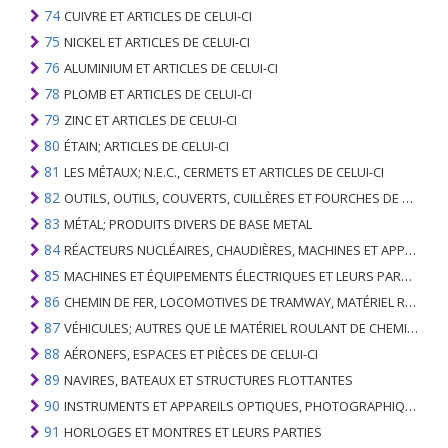
74
CUIVRE ET ARTICLES DE CELUI-CI
75
NICKEL ET ARTICLES DE CELUI-CI
76
ALUMINIUM ET ARTICLES DE CELUI-CI
78
PLOMB ET ARTICLES DE CELUI-CI
79
ZINC ET ARTICLES DE CELUI-CI
80
ÉTAIN; ARTICLES DE CELUI-CI
81
LES MÉTAUX; N.E.C., CERMETS ET ARTICLES DE CELUI-CI
82
OUTILS, OUTILS, COUVERTS, CUILLÈRES ET FOURCHES DE MÉTAUX DE BASE; PARTIES DE CELLES-CI, EN METAL DE BASE
83
MÉTAL; PRODUITS DIVERS DE BASE METAL
84
RÉACTEURS NUCLÉAIRES, CHAUDIÈRES, MACHINES ET APPAREILS MÉCANIQUES; PARTIES DE CELLES-CI
85
MACHINES ET ÉQUIPEMENTS ÉLECTRIQUES ET LEURS PARTIES; ENREGISTREURS ET REPRODUCTEURS SONORES; APPAREILS D'ENREGISTREMENT OU DE REPRODUCTION DES IMAGES ET DU SON EN TÉLÉVISION, PIÈCES ET ACCESSOIRES DE TELS ARTICLES
86
CHEMIN DE FER, LOCOMOTIVES DE TRAMWAY, MATÉRIEL ROULANT ET LEURS PARTIES; RACCORDS DE CHEMIN DE FER OU DE TRAMWAY ET RACCORDS ET PIÈCES DE CELLES-CI; ÉQUIPEMENT DE SIGNALISATION DE TRAFIC MÉCANIQUE (Y COMPRIS ÉLECTRO-MÉCANIQUE) DE TOUS TYPES
87
VÉHICULES; AUTRES QUE LE MATÉRIEL ROULANT DE CHEMIN DE FER OU DE TRAMWAY, ET LEURS PIÈCES ET ACCESSOIRES
88
AÉRONEFS, ESPACES ET PIÈCES DE CELUI-CI
89
NAVIRES, BATEAUX ET STRUCTURES FLOTTANTES
90
INSTRUMENTS ET APPAREILS OPTIQUES, PHOTOGRAPHIQUES, CINÉMATOGRAPHIQUES, DE MESURE, DE CONTRÔLE, DE MÉDECINE OU DE CHIRURGIE; PIÈCES ET ACCESSOIRES
91
HORLOGES ET MONTRES ET LEURS PARTIES