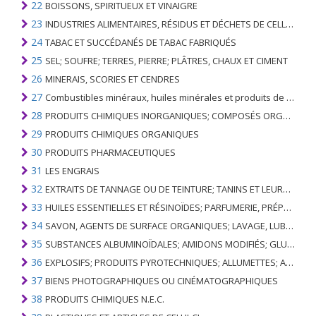
22
BOISSONS, SPIRITUEUX ET VINAIGRE
23
INDUSTRIES ALIMENTAIRES, RÉSIDUS ET DÉCHETS DE CELLES-CI; FOURRAGE ANIMAL PRÉPARÉ
24
TABAC ET SUCCÉDANÉS DE TABAC FABRIQUÉS
25
SEL; SOUFRE; TERRES, PIERRE; PLÂTRES, CHAUX ET CIMENT
26
MINERAIS, SCORIES ET CENDRES
27
Combustibles minéraux, huiles minérales et produits de leur distillation; SUBSTANCES BITUMINEUSES; CIRES MINÉRALES
28
PRODUITS CHIMIQUES INORGANIQUES; COMPOSÉS ORGANIQUES ET INORGANIQUES DE MÉTAUX PRÉCIEUX; DE MÉTAUX DES TERRES RARES, D'ÉLÉMENTS RADIOACTIFS ET D'ISOTOPES
29
PRODUITS CHIMIQUES ORGANIQUES
30
PRODUITS PHARMACEUTIQUES
31
LES ENGRAIS
32
EXTRAITS DE TANNAGE OU DE TEINTURE; TANINS ET LEURS DERIVES; COLORANTS, PIGMENTS ET AUTRES MATIERES COLORANTES; PEINTURES, VERNIS; MASTIC, AUTRES MASTIQUES; ENCRES
33
HUILES ESSENTIELLES ET RÉSINOÏDES; PARFUMERIE, PRÉPARATIONS COSMÉTIQUES OU DE TOILETTE
34
SAVON, AGENTS DE SURFACE ORGANIQUES; LAVAGE, LUBRIFICATION, POLISSAGE OU PRÉPARATION À L'ÉPURATION; CIRES ARTIFICIELLES OU PRÉPARÉES, BOUGIES ET ARTICLES SIMILAIRES, PÂTES À MODÉLISER, CIRES DENTAIRES ET PRÉPARATIONS DENTAIRES À BASE DE PLÂTRE
35
SUBSTANCES ALBUMINOÏDALES; AMIDONS MODIFIÉS; GLUES; ENZYMES
36
EXPLOSIFS; PRODUITS PYROTECHNIQUES; ALLUMETTES; ALLIAGES PYROPHORIQUES; CERTAINES PRÉPARATIONS COMBUSTIBLES
37
BIENS PHOTOGRAPHIQUES OU CINÉMATOGRAPHIQUES
38
PRODUITS CHIMIQUES N.E.C.