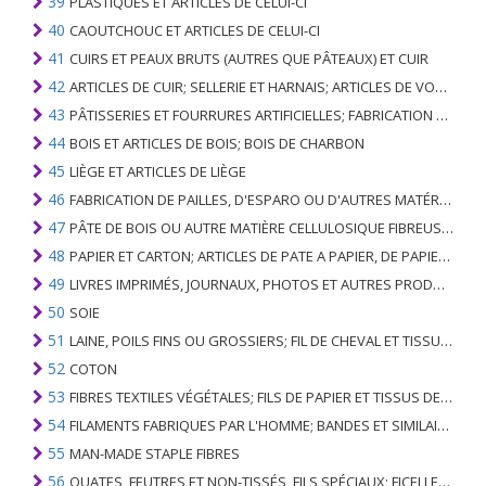
39
PLASTIQUES ET ARTICLES DE CELUI-CI
40
CAOUTCHOUC ET ARTICLES DE CELUI-CI
41
CUIRS ET PEAUX BRUTS (AUTRES QUE PÂTEAUX) ET CUIR
42
ARTICLES DE CUIR; SELLERIE ET ​​HARNAIS; ARTICLES DE VOYAGE, SACS À MAIN ET RÉCIPIENTS ANALOGUES; ARTICLES DE GUT ANIMAL (AUTRE QUE GUT DE SOIE-VERT)
43
PÂTISSERIES ET FOURRURES ARTIFICIELLES; FABRICATION DE CELLES-CI
44
BOIS ET ARTICLES DE BOIS; BOIS DE CHARBON
45
LIÈGE ET ARTICLES DE LIÈGE
46
FABRICATION DE PAILLES, D'ESPARO OU D'AUTRES MATÉRIAUX DE COULÉE; BASKETWARE ET WICKERWORK
47
PÂTE DE BOIS OU AUTRE MATIÈRE CELLULOSIQUE FIBREUSE; PAPIER OU CARTON RÉCUPÉRÉ (DÉCHETS ET DÉCHETS)
48
PAPIER ET CARTON; ARTICLES DE PATE A PAPIER, DE PAPIER OU DE CARTON
49
LIVRES IMPRIMÉS, JOURNAUX, PHOTOS ET AUTRES PRODUITS DE L'INDUSTRIE DE L'IMPRIMERIE; MANUSCRITS, TYPESCRIPTS ET PLANS
50
SOIE
51
LAINE, POILS FINS OU GROSSIERS; FIL DE CHEVAL ET TISSU TISSÉ
52
COTON
53
FIBRES TEXTILES VÉGÉTALES; FILS DE PAPIER ET TISSUS DE FILS DE PAPIER
54
FILAMENTS FABRIQUES PAR L'HOMME; BANDES ET SIMILAIRES DE MATIERES TEXTILES SYNTHETIQUES
55
MAN-MADE STAPLE FIBRES
56
OUATES, FEUTRES ET NON-TISSÉS, FILS SPÉCIAUX; FICELLES, CORDES, CORDES, CÂBLES ET ARTICLES ASSOCIÉS