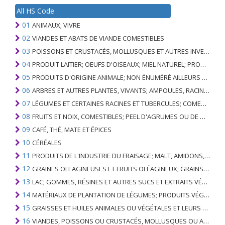
All HS Code
01
ANIMAUX; VIVRE
02
VIANDES ET ABATS DE VIANDE COMESTIBLES
03
POISSONS ET CRUSTACÉS, MOLLUSQUES ET AUTRES INVERTÉBRÉS AQUATIQUES
04
PRODUIT LAITIER; OEUFS D'OISEAUX; MIEL NATUREL; PRODUITS COMESTIBLES D'ORIGINE ANIMALE, NON ÉNUMÉRÉS AILLEURS OU INCLUS
05
PRODUITS D'ORIGINE ANIMALE; NON ÉNUMÉRÉ AILLEURS OU INCLUS
06
ARBRES ET AUTRES PLANTES, VIVANTS; AMPOULES, RACINES ET ANALOGUES; FLEURS COUPEES ET FEUILLAGE ORNEMENTAL
07
LÉGUMES ET CERTAINES RACINES ET TUBERCULES; COMESTIBLE
08
FRUITS ET NOIX, COMESTIBLES; PEEL D'AGRUMES OU DE MELONS
09
CAFÉ, THÉ, MATE ET ÉPICES
10
CÉRÉALES
11
PRODUITS DE L'INDUSTRIE DU FRAISAGE; MALT, AMIDONS, INULINE, GLUTEN DE BLÉ
12
GRAINES OLEAGINEUSES ET FRUITS OLÉAGINEUX; GRAINS DIVERS, GRAINES ET FRUITS, PLANTES INDUSTRIELLES OU MÉDICINALES; PAILLE ET FOURRAGE
13
LAC; GOMMES, RÉSINES ET AUTRES SUCS ET EXTRAITS VÉGÉTAUX
14
MATÉRIAUX DE PLANTATION DE LÉGUMES; PRODUITS VÉGÉTAUX NON DÉNOMMÉS NI COMPRIS AILLEURS
15
GRAISSES ET HUILES ANIMALES OU VÉGÉTALES ET LEURS PRODUITS DE CLIVAGE; GRAISSES ANIMALES PRÉPARÉES; CIRES ANIMALES OU VÉGÉTALES
16
VIANDES, POISSONS OU CRUSTACÉS, MOLLUSQUES OU AUTRES INVERTÉBRÉS AQUATIQUES; PRÉPARATIONS DE CELLES-CI