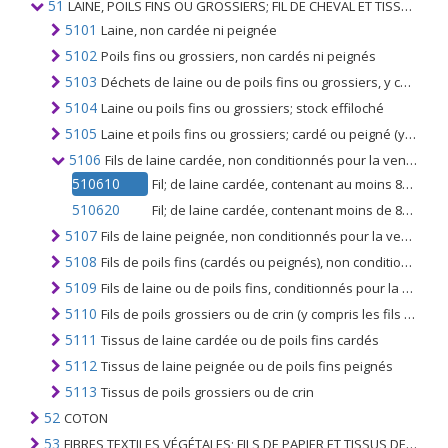
51
LAINE, POILS FINS OU GROSSIERS; FIL DE CHEVAL ET TISSU TISSÉ
5101
Laine, non cardée ni peignée
5102
Poils fins ou grossiers, non cardés ni peignés
5103
Déchets de laine ou de poils fins ou grossiers, y compris les déchets de fils, mais à l'exclusion des effilochés
5104
Laine ou poils fins ou grossiers; stock effiloché
5105
Laine et poils fins ou grossiers; cardé ou peigné (y compris la laine peignée en fragments)
5106
Fils de laine cardée, non conditionnés pour la vente au détail
510610
Fil; de laine cardée, contenant au moins 85% en poids de laine, non conditionnée pour la vente au détail
510620
Fil; de laine cardée, contenant moins de 85% en poids de laine, non conditionnée pour la vente au détail
5107
Fils de laine peignée, non conditionnés pour la vente au détail
5108
Fils de poils fins (cardés ou peignés), non conditionnés pour la vente au détail
5109
Fils de laine ou de poils fins, conditionnés pour la vente au détail
5110
Fils de poils grossiers ou de crin (y compris les fils de crin guipés), même conditionnés pour la vente au détail
5111
Tissus de laine cardée ou de poils fins cardés
5112
Tissus de laine peignée ou de poils fins peignés
5113
Tissus de poils grossiers ou de crin
52
COTON
53
FIBRES TEXTILES VÉGÉTALES; FILS DE PAPIER ET TISSUS DE FILS DE PAPIER