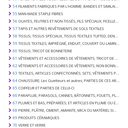
54
FILAMENTS FABRIQUES PAR L'HOMME; BANDES ET SIMILAIRES DE MATIERES TEXTILES SYNTHETIQUES
55
MAN-MADE STAPLE FIBRES
56
OUATES, FEUTRES ET NON-TISSÉS, FILS SPÉCIAUX; FICELLES, CORDES, CORDES, CÂBLES ET ARTICLES ASSOCIÉS
57
TAPIS ET AUTRES REVÊTEMENTS DE SOLS TEXTILES
58
TISSUS; TISSUS SPÉCIAUX, TISSUS TEXTILES TUFTED, DENTELLE, TAPISSERIES, GARNITURES, BRODERIES
59
TISSUS TEXTILES; IMPRÉGNÉ, ENDUIT, COUVERT OU LAMINÉ; ARTICLES TEXTILES D'UN TYPE ADAPTÉ À L'USAGE INDUSTRIEL
60
TISSUS; TRICOT DE BONNETERIE
61
VÊTEMENTS ET ACCESSOIRES DE VÊTEMENTS; TRICOT DE BONNETERIE
62
VÊTEMENTS ET ACCESSOIRES DE VÊTEMENTS; NON BONNETERIE
63
TEXTILES, ARTICLES CONFECTIONNÉS; SETS; VÊTEMENTS PORTÉS ET ARTICLES TEXTILES USÉS; RAGS
64
CHAUSSURE; Les Guetteurs et autres; PARTIES DE CES ARTICLES
65
COIFFEUR ET PARTIES DE CELUI-CI
66
PARAPLUIE, PARASOLS, CANNES, BÂTONNETS, FOUETS, PLANTES DE CONDUITE; ET LEURS PARTIES
67
PLUMES ET BAS, PRÉPARÉES; ET ARTICLES EN PLUME OU EN BAS; FLEURS ARTIFICIELLES; ARTICLES DE CHEVEUX HUMAINS
68
PIERRE, PLÂTRE, CIMENT, AMIANTE, MICA OU MATÉRIEL SIMILAIRE; ARTICLES DE CELUI-CI
69
PRODUITS CÉRAMIQUES
70
VERRE ET VERRE