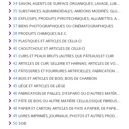
34
SAVON, AGENTS DE SURFACE ORGANIQUES; LAVAGE, LUBRIFICATION, POLISSAGE OU PRÉPARATION À L'ÉPURATION; CIRES ARTIFICIELLES OU PRÉPARÉES, BOUGIES ET ARTICLES SIMILAIRES, PÂTES À MODÉLISER, CIRES DENTAIRES ET PRÉPARATIONS DENTAIRES À BASE DE PLÂTRE
35
SUBSTANCES ALBUMINOÏDALES; AMIDONS MODIFIÉS; GLUES; ENZYMES
36
EXPLOSIFS; PRODUITS PYROTECHNIQUES; ALLUMETTES; ALLIAGES PYROPHORIQUES; CERTAINES PRÉPARATIONS COMBUSTIBLES
37
BIENS PHOTOGRAPHIQUES OU CINÉMATOGRAPHIQUES
38
PRODUITS CHIMIQUES N.E.C.
39
PLASTIQUES ET ARTICLES DE CELUI-CI
40
CAOUTCHOUC ET ARTICLES DE CELUI-CI
41
CUIRS ET PEAUX BRUTS (AUTRES QUE PÂTEAUX) ET CUIR
42
ARTICLES DE CUIR; SELLERIE ET ​​HARNAIS; ARTICLES DE VOYAGE, SACS À MAIN ET RÉCIPIENTS ANALOGUES; ARTICLES DE GUT ANIMAL (AUTRE QUE GUT DE SOIE-VERT)
43
PÂTISSERIES ET FOURRURES ARTIFICIELLES; FABRICATION DE CELLES-CI
44
BOIS ET ARTICLES DE BOIS; BOIS DE CHARBON
45
LIÈGE ET ARTICLES DE LIÈGE
46
FABRICATION DE PAILLES, D'ESPARO OU D'AUTRES MATÉRIAUX DE COULÉE; BASKETWARE ET WICKERWORK
47
PÂTE DE BOIS OU AUTRE MATIÈRE CELLULOSIQUE FIBREUSE; PAPIER OU CARTON RÉCUPÉRÉ (DÉCHETS ET DÉCHETS)
48
PAPIER ET CARTON; ARTICLES DE PATE A PAPIER, DE PAPIER OU DE CARTON
49
LIVRES IMPRIMÉS, JOURNAUX, PHOTOS ET AUTRES PRODUITS DE L'INDUSTRIE DE L'IMPRIMERIE; MANUSCRITS, TYPESCRIPTS ET PLANS
50
SOIE