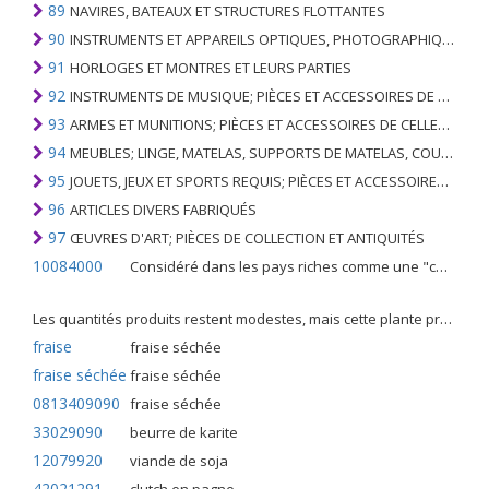
89
NAVIRES, BATEAUX ET STRUCTURES FLOTTANTES
90
INSTRUMENTS ET APPAREILS OPTIQUES, PHOTOGRAPHIQUES, CINÉMATOGRAPHIQUES, DE MESURE, DE CONTRÔLE, DE MÉDECINE OU DE CHIRURGIE; PIÈCES ET ACCESSOIRES
91
HORLOGES ET MONTRES ET LEURS PARTIES
92
INSTRUMENTS DE MUSIQUE; PIÈCES ET ACCESSOIRES DE TELS ARTICLES
93
ARMES ET MUNITIONS; PIÈCES ET ACCESSOIRES DE CELLES-CI
94
MEUBLES; LINGE, MATELAS, SUPPORTS DE MATELAS, COUSSINS ET AMEUBLEMENT SIMILAIRE FARCI; LAMPES ET RACCORDS D'ÉCLAIRAGE, N.E.C .; SIGNES LUMINEUSES, PLAQUES DE NOMS LUMINEUSES ET SIMILAIRES; BÂTIMENTS PRÉFABRIQUÉS
95
JOUETS, JEUX ET SPORTS REQUIS; PIÈCES ET ACCESSOIRES DE CELLES-CI
96
ARTICLES DIVERS FABRIQUÉS
97
ŒUVRES D'ART; PIÈCES DE COLLECTION ET ANTIQUITÉS
10084000
Considéré dans les pays riches comme une "céréale mineure", le fonio blanc est une graminée de la famille des poaceae cultivée pour ses graines dans certaines régions d'Afrique.
Les quantités produits restent modestes, mais cette plante présente malgré tout de nombreuses qualités. Elle est utilisé dans l'alimentation humaine et entre dans la préparation de nombreuses recettes traditionnelles africaines comme le couscous, la bouillie, les boulettes, les beignets et même le pain.
fraise
fraise séchée
fraise séchée
fraise séchée
0813409090
fraise séchée
33029090
beurre de karite
12079920
viande de soja
42021291