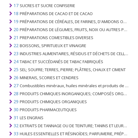
17
SUCRES ET SUCRE CONFISERIE
18
PRÉPARATIONS DE CACAO ET DE CACAO
19
PRÉPARATIONS DE CÉRÉALES, DE FARINES, D'AMIDONS OU DE LAIT; PRODUITS DE PATISSERIE
20
PRÉPARATIONS DE LÉGUMES, FRUITS, NOIX OU AUTRES PARTIES DE PLANTES
21
PREPARATIONS COMESTIBLES DIVERSES
22
BOISSONS, SPIRITUEUX ET VINAIGRE
23
INDUSTRIES ALIMENTAIRES, RÉSIDUS ET DÉCHETS DE CELLES-CI; FOURRAGE ANIMAL PRÉPARÉ
24
TABAC ET SUCCÉDANÉS DE TABAC FABRIQUÉS
25
SEL; SOUFRE; TERRES, PIERRE; PLÂTRES, CHAUX ET CIMENT
26
MINERAIS, SCORIES ET CENDRES
27
Combustibles minéraux, huiles minérales et produits de leur distillation; SUBSTANCES BITUMINEUSES; CIRES MINÉRALES
28
PRODUITS CHIMIQUES INORGANIQUES; COMPOSÉS ORGANIQUES ET INORGANIQUES DE MÉTAUX PRÉCIEUX; DE MÉTAUX DES TERRES RARES, D'ÉLÉMENTS RADIOACTIFS ET D'ISOTOPES
29
PRODUITS CHIMIQUES ORGANIQUES
30
PRODUITS PHARMACEUTIQUES
31
LES ENGRAIS
32
EXTRAITS DE TANNAGE OU DE TEINTURE; TANINS ET LEURS DERIVES; COLORANTS, PIGMENTS ET AUTRES MATIERES COLORANTES; PEINTURES, VERNIS; MASTIC, AUTRES MASTIQUES; ENCRES
33
HUILES ESSENTIELLES ET RÉSINOÏDES; PARFUMERIE, PRÉPARATIONS COSMÉTIQUES OU DE TOILETTE