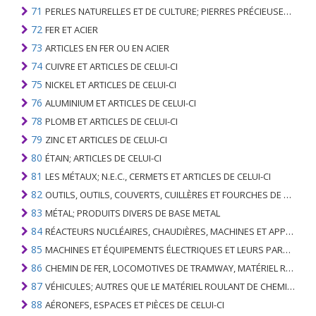
71
PERLES NATURELLES ET DE CULTURE; PIERRES PRÉCIEUSES, SEMI-PRÉCIEUSES; MÉTAUX PRÉCIEUX, PLAQUÉS OU DOUBLÉS DE MÉTAUX PRÉCIEUX ET OUVRAGES EN CES MATIÈRES; IMITATION BIJOUTERIE; PIÈCE DE MONNAIE
72
FER ET ACIER
73
ARTICLES EN FER OU EN ACIER
74
CUIVRE ET ARTICLES DE CELUI-CI
75
NICKEL ET ARTICLES DE CELUI-CI
76
ALUMINIUM ET ARTICLES DE CELUI-CI
78
PLOMB ET ARTICLES DE CELUI-CI
79
ZINC ET ARTICLES DE CELUI-CI
80
ÉTAIN; ARTICLES DE CELUI-CI
81
LES MÉTAUX; N.E.C., CERMETS ET ARTICLES DE CELUI-CI
82
OUTILS, OUTILS, COUVERTS, CUILLÈRES ET FOURCHES DE MÉTAUX DE BASE; PARTIES DE CELLES-CI, EN METAL DE BASE
83
MÉTAL; PRODUITS DIVERS DE BASE METAL
84
RÉACTEURS NUCLÉAIRES, CHAUDIÈRES, MACHINES ET APPAREILS MÉCANIQUES; PARTIES DE CELLES-CI
85
MACHINES ET ÉQUIPEMENTS ÉLECTRIQUES ET LEURS PARTIES; ENREGISTREURS ET REPRODUCTEURS SONORES; APPAREILS D'ENREGISTREMENT OU DE REPRODUCTION DES IMAGES ET DU SON EN TÉLÉVISION, PIÈCES ET ACCESSOIRES DE TELS ARTICLES
86
CHEMIN DE FER, LOCOMOTIVES DE TRAMWAY, MATÉRIEL ROULANT ET LEURS PARTIES; RACCORDS DE CHEMIN DE FER OU DE TRAMWAY ET RACCORDS ET PIÈCES DE CELLES-CI; ÉQUIPEMENT DE SIGNALISATION DE TRAFIC MÉCANIQUE (Y COMPRIS ÉLECTRO-MÉCANIQUE) DE TOUS TYPES
87
VÉHICULES; AUTRES QUE LE MATÉRIEL ROULANT DE CHEMIN DE FER OU DE TRAMWAY, ET LEURS PIÈCES ET ACCESSOIRES
88
AÉRONEFS, ESPACES ET PIÈCES DE CELUI-CI