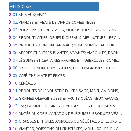
All HS Code
01
ANIMAUX; VIVRE
02
VIANDES ET ABATS DE VIANDE COMESTIBLES
03
POISSONS ET CRUSTACÉS, MOLLUSQUES ET AUTRES INVERTÉBRÉS AQUATIQUES
04
PRODUIT LAITIER; OEUFS D'OISEAUX; MIEL NATUREL; PRODUITS COMESTIBLES D'ORIGINE ANIMALE, NON ÉNUMÉRÉS AILLEURS OU INCLUS
05
PRODUITS D'ORIGINE ANIMALE; NON ÉNUMÉRÉ AILLEURS OU INCLUS
06
ARBRES ET AUTRES PLANTES, VIVANTS; AMPOULES, RACINES ET ANALOGUES; FLEURS COUPEES ET FEUILLAGE ORNEMENTAL
07
LÉGUMES ET CERTAINES RACINES ET TUBERCULES; COMESTIBLE
08
FRUITS ET NOIX, COMESTIBLES; PEEL D'AGRUMES OU DE MELONS
09
CAFÉ, THÉ, MATE ET ÉPICES
10
CÉRÉALES
11
PRODUITS DE L'INDUSTRIE DU FRAISAGE; MALT, AMIDONS, INULINE, GLUTEN DE BLÉ
12
GRAINES OLEAGINEUSES ET FRUITS OLÉAGINEUX; GRAINS DIVERS, GRAINES ET FRUITS, PLANTES INDUSTRIELLES OU MÉDICINALES; PAILLE ET FOURRAGE
13
LAC; GOMMES, RÉSINES ET AUTRES SUCS ET EXTRAITS VÉGÉTAUX
14
MATÉRIAUX DE PLANTATION DE LÉGUMES; PRODUITS VÉGÉTAUX NON DÉNOMMÉS NI COMPRIS AILLEURS
15
GRAISSES ET HUILES ANIMALES OU VÉGÉTALES ET LEURS PRODUITS DE CLIVAGE; GRAISSES ANIMALES PRÉPARÉES; CIRES ANIMALES OU VÉGÉTALES
16
VIANDES, POISSONS OU CRUSTACÉS, MOLLUSQUES OU AUTRES INVERTÉBRÉS AQUATIQUES; PRÉPARATIONS DE CELLES-CI