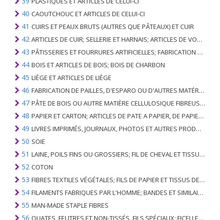
39
PLASTIQUES ET ARTICLES DE CELUI-CI
40
CAOUTCHOUC ET ARTICLES DE CELUI-CI
41
CUIRS ET PEAUX BRUTS (AUTRES QUE PÂTEAUX) ET CUIR
42
ARTICLES DE CUIR; SELLERIE ET ​​HARNAIS; ARTICLES DE VOYAGE, SACS À MAIN ET RÉCIPIENTS ANALOGUES; ARTICLES DE GUT ANIMAL (AUTRE QUE GUT DE SOIE-VERT)
43
PÂTISSERIES ET FOURRURES ARTIFICIELLES; FABRICATION DE CELLES-CI
44
BOIS ET ARTICLES DE BOIS; BOIS DE CHARBON
45
LIÈGE ET ARTICLES DE LIÈGE
46
FABRICATION DE PAILLES, D'ESPARO OU D'AUTRES MATÉRIAUX DE COULÉE; BASKETWARE ET WICKERWORK
47
PÂTE DE BOIS OU AUTRE MATIÈRE CELLULOSIQUE FIBREUSE; PAPIER OU CARTON RÉCUPÉRÉ (DÉCHETS ET DÉCHETS)
48
PAPIER ET CARTON; ARTICLES DE PATE A PAPIER, DE PAPIER OU DE CARTON
49
LIVRES IMPRIMÉS, JOURNAUX, PHOTOS ET AUTRES PRODUITS DE L'INDUSTRIE DE L'IMPRIMERIE; MANUSCRITS, TYPESCRIPTS ET PLANS
50
SOIE
51
LAINE, POILS FINS OU GROSSIERS; FIL DE CHEVAL ET TISSU TISSÉ
52
COTON
53
FIBRES TEXTILES VÉGÉTALES; FILS DE PAPIER ET TISSUS DE FILS DE PAPIER
54
FILAMENTS FABRIQUES PAR L'HOMME; BANDES ET SIMILAIRES DE MATIERES TEXTILES SYNTHETIQUES
55
MAN-MADE STAPLE FIBRES
56
OUATES, FEUTRES ET NON-TISSÉS, FILS SPÉCIAUX; FICELLES, CORDES, CORDES, CÂBLES ET ARTICLES ASSOCIÉS