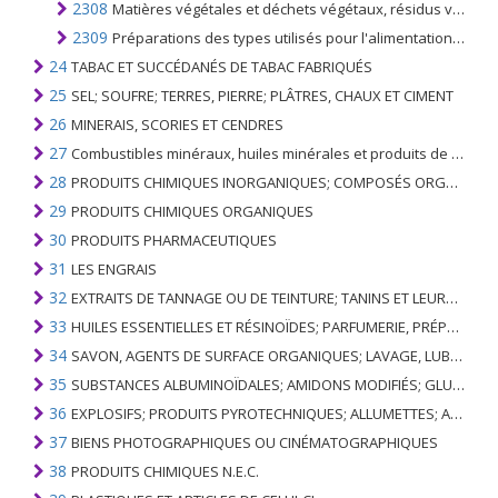
2308
Matières végétales et déchets végétaux, résidus végétaux et bioproduits; même aggloméré sous forme de pellets, des types utilisés pour l'alimentation des animaux, non dénommés ni compris ailleurs
2309
Préparations des types utilisés pour l'alimentation des animaux
24
TABAC ET SUCCÉDANÉS DE TABAC FABRIQUÉS
25
SEL; SOUFRE; TERRES, PIERRE; PLÂTRES, CHAUX ET CIMENT
26
MINERAIS, SCORIES ET CENDRES
27
Combustibles minéraux, huiles minérales et produits de leur distillation; SUBSTANCES BITUMINEUSES; CIRES MINÉRALES
28
PRODUITS CHIMIQUES INORGANIQUES; COMPOSÉS ORGANIQUES ET INORGANIQUES DE MÉTAUX PRÉCIEUX; DE MÉTAUX DES TERRES RARES, D'ÉLÉMENTS RADIOACTIFS ET D'ISOTOPES
29
PRODUITS CHIMIQUES ORGANIQUES
30
PRODUITS PHARMACEUTIQUES
31
LES ENGRAIS
32
EXTRAITS DE TANNAGE OU DE TEINTURE; TANINS ET LEURS DERIVES; COLORANTS, PIGMENTS ET AUTRES MATIERES COLORANTES; PEINTURES, VERNIS; MASTIC, AUTRES MASTIQUES; ENCRES
33
HUILES ESSENTIELLES ET RÉSINOÏDES; PARFUMERIE, PRÉPARATIONS COSMÉTIQUES OU DE TOILETTE
34
SAVON, AGENTS DE SURFACE ORGANIQUES; LAVAGE, LUBRIFICATION, POLISSAGE OU PRÉPARATION À L'ÉPURATION; CIRES ARTIFICIELLES OU PRÉPARÉES, BOUGIES ET ARTICLES SIMILAIRES, PÂTES À MODÉLISER, CIRES DENTAIRES ET PRÉPARATIONS DENTAIRES À BASE DE PLÂTRE
35
SUBSTANCES ALBUMINOÏDALES; AMIDONS MODIFIÉS; GLUES; ENZYMES
36
EXPLOSIFS; PRODUITS PYROTECHNIQUES; ALLUMETTES; ALLIAGES PYROPHORIQUES; CERTAINES PRÉPARATIONS COMBUSTIBLES
37
BIENS PHOTOGRAPHIQUES OU CINÉMATOGRAPHIQUES
38
PRODUITS CHIMIQUES N.E.C.