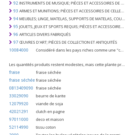
92
INSTRUMENTS DE MUSIQUE; PIÈCES ET ACCESSOIRES DE TELS ARTICLES
93
ARMES ET MUNITIONS; PIÈCES ET ACCESSOIRES DE CELLES-CI
94
MEUBLES; LINGE, MATELAS, SUPPORTS DE MATELAS, COUSSINS ET AMEUBLEMENT SIMILAIRE FARCI; LAMPES ET RACCORDS D'ÉCLAIRAGE, N.E.C .; SIGNES LUMINEUSES, PLAQUES DE NOMS LUMINEUSES ET SIMILAIRES; BÂTIMENTS PRÉFABRIQUÉS
95
JOUETS, JEUX ET SPORTS REQUIS; PIÈCES ET ACCESSOIRES DE CELLES-CI
96
ARTICLES DIVERS FABRIQUÉS
97
ŒUVRES D'ART; PIÈCES DE COLLECTION ET ANTIQUITÉS
10084000
Considéré dans les pays riches comme une "céréale mineure", le fonio blanc est une graminée de la famille des poaceae cultivée pour ses graines dans certaines régions d'Afrique.
Les quantités produits restent modestes, mais cette plante présente malgré tout de nombreuses qualités. Elle est utilisé dans l'alimentation humaine et entre dans la préparation de nombreuses recettes traditionnelles africaines comme le couscous, la bouillie, les boulettes, les beignets et même le pain.
fraise
fraise séchée
fraise séchée
fraise séchée
0813409090
fraise séchée
33029090
beurre de karite
12079920
viande de soja
42021291
clutch en pagne
97011000
deco et maison
52114990
tissu coton
2000