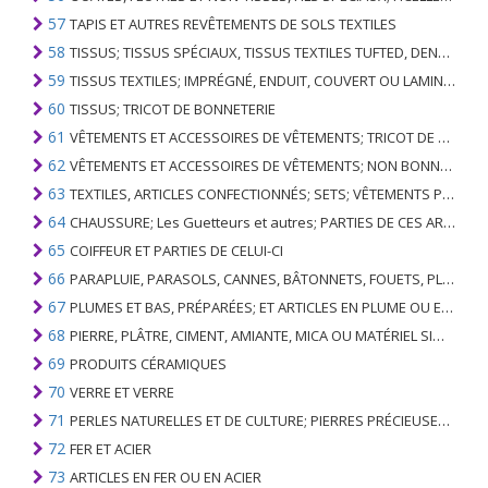
57
TAPIS ET AUTRES REVÊTEMENTS DE SOLS TEXTILES
58
TISSUS; TISSUS SPÉCIAUX, TISSUS TEXTILES TUFTED, DENTELLE, TAPISSERIES, GARNITURES, BRODERIES
59
TISSUS TEXTILES; IMPRÉGNÉ, ENDUIT, COUVERT OU LAMINÉ; ARTICLES TEXTILES D'UN TYPE ADAPTÉ À L'USAGE INDUSTRIEL
60
TISSUS; TRICOT DE BONNETERIE
61
VÊTEMENTS ET ACCESSOIRES DE VÊTEMENTS; TRICOT DE BONNETERIE
62
VÊTEMENTS ET ACCESSOIRES DE VÊTEMENTS; NON BONNETERIE
63
TEXTILES, ARTICLES CONFECTIONNÉS; SETS; VÊTEMENTS PORTÉS ET ARTICLES TEXTILES USÉS; RAGS
64
CHAUSSURE; Les Guetteurs et autres; PARTIES DE CES ARTICLES
65
COIFFEUR ET PARTIES DE CELUI-CI
66
PARAPLUIE, PARASOLS, CANNES, BÂTONNETS, FOUETS, PLANTES DE CONDUITE; ET LEURS PARTIES
67
PLUMES ET BAS, PRÉPARÉES; ET ARTICLES EN PLUME OU EN BAS; FLEURS ARTIFICIELLES; ARTICLES DE CHEVEUX HUMAINS
68
PIERRE, PLÂTRE, CIMENT, AMIANTE, MICA OU MATÉRIEL SIMILAIRE; ARTICLES DE CELUI-CI
69
PRODUITS CÉRAMIQUES
70
VERRE ET VERRE
71
PERLES NATURELLES ET DE CULTURE; PIERRES PRÉCIEUSES, SEMI-PRÉCIEUSES; MÉTAUX PRÉCIEUX, PLAQUÉS OU DOUBLÉS DE MÉTAUX PRÉCIEUX ET OUVRAGES EN CES MATIÈRES; IMITATION BIJOUTERIE; PIÈCE DE MONNAIE
72
FER ET ACIER
73
ARTICLES EN FER OU EN ACIER