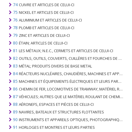
74
CUIVRE ET ARTICLES DE CELUI-CI
75
NICKEL ET ARTICLES DE CELUI-CI
76
ALUMINIUM ET ARTICLES DE CELUI-CI
78
PLOMB ET ARTICLES DE CELUI-CI
79
ZINC ET ARTICLES DE CELUI-CI
80
ÉTAIN; ARTICLES DE CELUI-CI
81
LES MÉTAUX; N.E.C., CERMETS ET ARTICLES DE CELUI-CI
82
OUTILS, OUTILS, COUVERTS, CUILLÈRES ET FOURCHES DE MÉTAUX DE BASE; PARTIES DE CELLES-CI, EN METAL DE BASE
83
MÉTAL; PRODUITS DIVERS DE BASE METAL
84
RÉACTEURS NUCLÉAIRES, CHAUDIÈRES, MACHINES ET APPAREILS MÉCANIQUES; PARTIES DE CELLES-CI
85
MACHINES ET ÉQUIPEMENTS ÉLECTRIQUES ET LEURS PARTIES; ENREGISTREURS ET REPRODUCTEURS SONORES; APPAREILS D'ENREGISTREMENT OU DE REPRODUCTION DES IMAGES ET DU SON EN TÉLÉVISION, PIÈCES ET ACCESSOIRES DE TELS ARTICLES
86
CHEMIN DE FER, LOCOMOTIVES DE TRAMWAY, MATÉRIEL ROULANT ET LEURS PARTIES; RACCORDS DE CHEMIN DE FER OU DE TRAMWAY ET RACCORDS ET PIÈCES DE CELLES-CI; ÉQUIPEMENT DE SIGNALISATION DE TRAFIC MÉCANIQUE (Y COMPRIS ÉLECTRO-MÉCANIQUE) DE TOUS TYPES
87
VÉHICULES; AUTRES QUE LE MATÉRIEL ROULANT DE CHEMIN DE FER OU DE TRAMWAY, ET LEURS PIÈCES ET ACCESSOIRES
88
AÉRONEFS, ESPACES ET PIÈCES DE CELUI-CI
89
NAVIRES, BATEAUX ET STRUCTURES FLOTTANTES
90
INSTRUMENTS ET APPAREILS OPTIQUES, PHOTOGRAPHIQUES, CINÉMATOGRAPHIQUES, DE MESURE, DE CONTRÔLE, DE MÉDECINE OU DE CHIRURGIE; PIÈCES ET ACCESSOIRES
91
HORLOGES ET MONTRES ET LEURS PARTIES