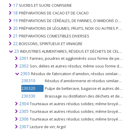
17
SUCRES ET SUCRE CONFISERIE
18
PRÉPARATIONS DE CACAO ET DE CACAO
19
PRÉPARATIONS DE CÉRÉALES, DE FARINES, D'AMIDONS OU DE LAIT; PRODUITS DE PATISSERIE
20
PRÉPARATIONS DE LÉGUMES, FRUITS, NOIX OU AUTRES PARTIES DE PLANTES
21
PREPARATIONS COMESTIBLES DIVERSES
22
BOISSONS, SPIRITUEUX ET VINAIGRE
23
INDUSTRIES ALIMENTAIRES, RÉSIDUS ET DÉCHETS DE CELLES-CI; FOURRAGE ANIMAL PRÉPARÉ
2301
Farines, poudres et agglomérés sous forme de pellets, de viande ou d'abats, de poissons ou de crustacés, de mollusques ou d'autres invertébrés aquatiques, impropres à l'alimentation humaine; jambières
2302
Son, diètes et autres résidus; même sous forme de pellets obtenus par tamisage, mouture ou autre travail des céréales ou des légumineuses
2303
Résidus de fabrication d'amidon, résidus similaires; pulpe de betterave, bagasse et autres déchets de la fabrication du sucre, drêches et déchets de brasserie ou de distillerie, même agglomérés sous forme de pellets
230310
Résidus d'amidonnerie et résidus similaires que ce soit sous forme de pellets
230320
Pulpe de betterave, bagasse et autres déchets de fabrication de sucre; que ce soit sous forme de pellets
230330
Brassage ou distillation des déchets et des déchets; que ce soit sous forme de pellets
2304
Tourteaux et autres résidus solides; même broyés ou agglomérés sous forme de pellets, résultant de l'extraction de l'huile de soja
2305
Tourteaux et autres résidus solides; même broyés ou agglomérés sous forme de pellets, de l'extraction de l'huile d'arachide
2306
Tourteaux et autres résidus solides; même broyé ou aggloméré sous forme de pellets, de l'extraction de graisses ou d'huiles végétales autres que celles du no. 2304 ou 2305
2307
Lecture de vin; Argol