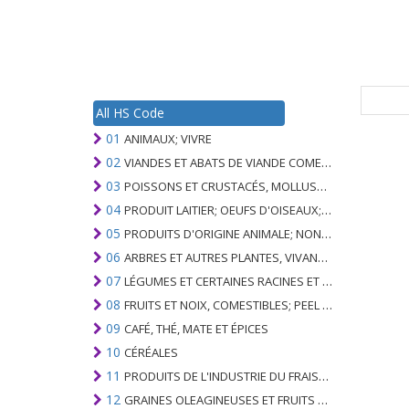
All HS Code
01
ANIMAUX; VIVRE
02
VIANDES ET ABATS DE VIANDE COMESTIBLES
03
POISSONS ET CRUSTACÉS, MOLLUSQUES ET AUTRES INVERTÉBRÉS AQUATIQUES
04
PRODUIT LAITIER; OEUFS D'OISEAUX; MIEL NATUREL; PRODUITS COMESTIBLES D'ORIGINE ANIMALE, NON ÉNUMÉRÉS AILLEURS OU INCLUS
05
PRODUITS D'ORIGINE ANIMALE; NON ÉNUMÉRÉ AILLEURS OU INCLUS
06
ARBRES ET AUTRES PLANTES, VIVANTS; AMPOULES, RACINES ET ANALOGUES; FLEURS COUPEES ET FEUILLAGE ORNEMENTAL
07
LÉGUMES ET CERTAINES RACINES ET TUBERCULES; COMESTIBLE
08
FRUITS ET NOIX, COMESTIBLES; PEEL D'AGRUMES OU DE MELONS
09
CAFÉ, THÉ, MATE ET ÉPICES
10
CÉRÉALES
11
PRODUITS DE L'INDUSTRIE DU FRAISAGE; MALT, AMIDONS, INULINE, GLUTEN DE BLÉ
12
GRAINES OLEAGINEUSES ET FRUITS OLÉAGINEUX; GRAINS DIVERS, GRAINES ET FRUITS, PLANTES INDUSTRIELLES OU MÉDICINALES; PAILLE ET FOURRAGE