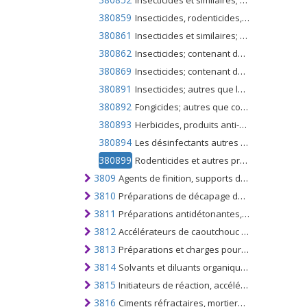
Insecticides et similaires; contenant des marchandises visées à la note de sous-positions 1 du présent chapitre; pour la vente au détail ou en tant que préparations ou articles; DDT (ISO) (clofénotane (DCI)), en emballages de 300g ou moins
380859
Insecticides, rodenticides, fongicides, désinfectants, herbicides et similaires; contenant des marchandises visées à la note de sous-positions 1 du présent chapitre; non DDT (ISO) (clofénotane (DCI)), conditionnés pour la vente au détail ou sous forme de préparations ou d'articles
380861
Insecticides et similaires; contenant des marchandises visées à la note de sous-positions 2 du présent chapitre; en emballages d'une teneur en poids net n'excédant pas 300 g; pour la vente au détail ou en tant que préparations ou articles
380862
Insecticides; contenant des marchandises visées à la note de sous-positions 2 du présent chapitre; conditionnés pour la vente au détail ou sous forme de préparations ou d'articles, présentés en emballages d'une teneur en poids net excédant 300 g mais n'excédant pas 7,5 kg
380869
Insecticides; contenant des produits visés à la note 2 de la sous-position du présent chapitre, conditionnés pour la vente au détail ou sous forme de préparations ou d'articles, en emballages d'une teneur en poids net excédant 7,5 kg
380891
Insecticides; autres que les marchandises visées aux notes 1 et 2 de la sous-position du présent chapitre; mis en forme ou conditionnés pour la vente au détail ou en tant que préparations ou articles
380892
Fongicides; autres que contenant des marchandises visées à la note de sous-position 1 du présent chapitre; mis en forme ou conditionnés pour la vente au détail ou en tant que préparations ou articles
380893
Herbicides, produits anti-germination et régulateurs de croissance des plantes; autres que contenant des marchandises de la note de sous-positions 1 du présent chapitre; mis en forme ou conditionnés pour la vente au détail ou en tant que préparations ou articles
380894
Les désinfectants autres que contenant des marchandises visées à la note de sous-positions 1 du présent chapitre; mis en forme ou conditionnés pour la vente au détail ou en tant que préparations ou articles
380899
Rodenticides et autres produits similaires n.c.a. dans le n ° 3808.9; autres que contenant des marchandises visées à la note de sous-position 1 du présent chapitre, présentées en fûts ou en emballages pour la vente au détail ou en préparations ou sous
3809
Agents de finition, supports de colorants pour accélérer la coloration, la fixation de colorants, d'autres produits et préparations, des types utilisés dans les industries du textile, du papier, du cuir ou similaires, n.c.a. ou inclus
3810
Préparations de décapage de métaux; flux, etc., pour la soudure, le brasage; poudres à souder, pâtes de métal et autres matériaux; préparations utilisées comme noyaux ou revêtements pour électrodes ou baguettes de soudage
3811
Préparations antidétonantes, inhibiteurs d'oxydation et de gomme, améliorants de viscosité, préparations anticorrosives et similaires, pour huiles minérales (y compris l'essence) ou autres liquides utilisés aux mêmes fins
3812
Accélérateurs de caoutchouc préparés; plastifiants composés pour le caoutchouc ou les matières plastiques, n.c.a. ou inclus; préparations antioxydantes et autres stabilisateurs composites pour le caoutchouc ou les matières plastiques
3813
Préparations et charges pour les extincteurs d'incendie; grenades d'extinction d'incendie chargées
3814
Solvants et diluants organiques composites, non dénommés ni compris ailleurs; décapants de peinture ou de vernis préparés
3815
Initiateurs de réaction, accélérateurs de réaction et préparations catalytiques n.c.a. ou inclus
3816
Ciments réfractaires, mortiers, bétons et compositions similaires; autres que les produits du no. 3801