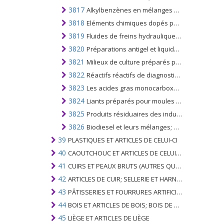
3817
Alkylbenzènes en mélanges et alkylnaphtalènes en mélanges, autres que ceux du no. 2707 ou 2902
3818
Eléments chimiques dopés pour utilisation en électronique, sous forme de disques, de plaquettes ou de formes similaires; composés chimiques dopés pour utilisation en électronique
3819
Fluides de freins hydrauliques et autres liquides préparés pour transmissions hydrauliques, ne contenant pas ou contenant moins de 70% en poids d'huiles de pétrole ou de minéraux bitumineux
3820
Préparations antigel et liquides de dégivrage préparés
3821
Milieux de culture préparés pour le développement ou le maintien de micro-organismes (y compris les virus et analogues) ou de cellules végétales, humaines ou animales
3822
Réactifs réactifs de diagnostic ou de laboratoire sur un support et réactifs de diagnostic ou de laboratoire préparés, même présentés sur un support, autres que ceux du no. 3002 ou 3006; matériau de référence certifié
3823
Les acides gras monocarboxyliques industriels; les huiles acides provenant du raffinage; alcools gras industriels
3824
Liants préparés pour moules ou noyaux de fonderie; produits chimiques et préparations des industries chimiques ou des industries connexes (y compris celles consistant en mélanges de produits naturels), non dénommés ni compris ailleurs
3825
Produits résiduaires des industries chimiques ou des industries connexes, non dénommés ni compris ailleurs; déchets municipaux; les boues d'épuration; autres produits résiduels.
3826
Biodiesel et leurs mélanges; ne contenant pas ou contenant moins de 70% en poids d'huiles de pétrole ou de minéraux bitumineux
39
PLASTIQUES ET ARTICLES DE CELUI-CI
40
CAOUTCHOUC ET ARTICLES DE CELUI-CI
41
CUIRS ET PEAUX BRUTS (AUTRES QUE PÂTEAUX) ET CUIR
42
ARTICLES DE CUIR; SELLERIE ET ​​HARNAIS; ARTICLES DE VOYAGE, SACS À MAIN ET RÉCIPIENTS ANALOGUES; ARTICLES DE GUT ANIMAL (AUTRE QUE GUT DE SOIE-VERT)
43
PÂTISSERIES ET FOURRURES ARTIFICIELLES; FABRICATION DE CELLES-CI
44
BOIS ET ARTICLES DE BOIS; BOIS DE CHARBON
45
LIÈGE ET ARTICLES DE LIÈGE