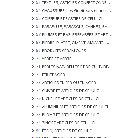
63
TEXTILES, ARTICLES CONFECTIONNÉS; SETS; VÊTEMENTS PORTÉS ET ARTICLES TEXTILES USÉS; RAGS
64
CHAUSSURE; Les Guetteurs et autres; PARTIES DE CES ARTICLES
65
COIFFEUR ET PARTIES DE CELUI-CI
66
PARAPLUIE, PARASOLS, CANNES, BÂTONNETS, FOUETS, PLANTES DE CONDUITE; ET LEURS PARTIES
67
PLUMES ET BAS, PRÉPARÉES; ET ARTICLES EN PLUME OU EN BAS; FLEURS ARTIFICIELLES; ARTICLES DE CHEVEUX HUMAINS
68
PIERRE, PLÂTRE, CIMENT, AMIANTE, MICA OU MATÉRIEL SIMILAIRE; ARTICLES DE CELUI-CI
69
PRODUITS CÉRAMIQUES
70
VERRE ET VERRE
71
PERLES NATURELLES ET DE CULTURE; PIERRES PRÉCIEUSES, SEMI-PRÉCIEUSES; MÉTAUX PRÉCIEUX, PLAQUÉS OU DOUBLÉS DE MÉTAUX PRÉCIEUX ET OUVRAGES EN CES MATIÈRES; IMITATION BIJOUTERIE; PIÈCE DE MONNAIE
72
FER ET ACIER
73
ARTICLES EN FER OU EN ACIER
74
CUIVRE ET ARTICLES DE CELUI-CI
75
NICKEL ET ARTICLES DE CELUI-CI
76
ALUMINIUM ET ARTICLES DE CELUI-CI
78
PLOMB ET ARTICLES DE CELUI-CI
79
ZINC ET ARTICLES DE CELUI-CI
80
ÉTAIN; ARTICLES DE CELUI-CI