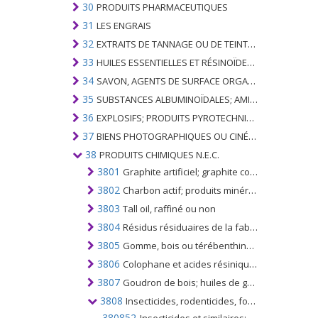
30
PRODUITS PHARMACEUTIQUES
31
LES ENGRAIS
32
EXTRAITS DE TANNAGE OU DE TEINTURE; TANINS ET LEURS DERIVES; COLORANTS, PIGMENTS ET AUTRES MATIERES COLORANTES; PEINTURES, VERNIS; MASTIC, AUTRES MASTIQUES; ENCRES
33
HUILES ESSENTIELLES ET RÉSINOÏDES; PARFUMERIE, PRÉPARATIONS COSMÉTIQUES OU DE TOILETTE
34
SAVON, AGENTS DE SURFACE ORGANIQUES; LAVAGE, LUBRIFICATION, POLISSAGE OU PRÉPARATION À L'ÉPURATION; CIRES ARTIFICIELLES OU PRÉPARÉES, BOUGIES ET ARTICLES SIMILAIRES, PÂTES À MODÉLISER, CIRES DENTAIRES ET PRÉPARATIONS DENTAIRES À BASE DE PLÂTRE
35
SUBSTANCES ALBUMINOÏDALES; AMIDONS MODIFIÉS; GLUES; ENZYMES
36
EXPLOSIFS; PRODUITS PYROTECHNIQUES; ALLUMETTES; ALLIAGES PYROPHORIQUES; CERTAINES PRÉPARATIONS COMBUSTIBLES
37
BIENS PHOTOGRAPHIQUES OU CINÉMATOGRAPHIQUES
38
PRODUITS CHIMIQUES N.E.C.
3801
Graphite artificiel; graphite colloïdal ou semi-colloïdal; préparations à base de graphite ou d'autre carbone, sous forme de pâtes, blocs, plaquettes ou d'autres demi-produits
3802
Charbon actif; produits minéraux naturels activés; noir animal, y compris le noir animal épuisé
3803
Tall oil, raffiné ou non
3804
Résidus résiduaires de la fabrication de la pâte de bois, même concentrée, désucrée ou traitée chimiquement, y compris les lignosulfonates, à l'exclusion du tall oil du n °. 3803
3805
Gomme, bois ou térébenthine au sulfate, autres huiles terpéniques; le dipentène brut; térébenthine sulfitée, autres para-cymènes bruts; huile de pin contenant de l'alpha-terpinéol comme constituant principal
3806
Colophane et acides résiniques et leurs dérivés; les huiles de colophane et de colophane; courir les gencives
3807
Goudron de bois; huiles de goudron de bois; créosote de bois; naphte de bois; pas de légume; brai de brasserie et préparations similaires à base de colophane, d'acides résiniques ou de poix végétales
3808
Insecticides, rodenticides, fongicides, herbicides, inhibiteurs de germination, régulateurs de croissance des plantes, désinfectants et similaires, conditionnés pour la vente au détail ou sous forme de préparations ou d'articles
380852