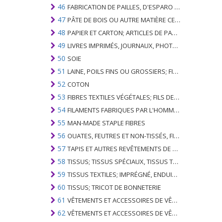
46
FABRICATION DE PAILLES, D'ESPARO OU D'AUTRES MATÉRIAUX DE COULÉE; BASKETWARE ET WICKERWORK
47
PÂTE DE BOIS OU AUTRE MATIÈRE CELLULOSIQUE FIBREUSE; PAPIER OU CARTON RÉCUPÉRÉ (DÉCHETS ET DÉCHETS)
48
PAPIER ET CARTON; ARTICLES DE PATE A PAPIER, DE PAPIER OU DE CARTON
49
LIVRES IMPRIMÉS, JOURNAUX, PHOTOS ET AUTRES PRODUITS DE L'INDUSTRIE DE L'IMPRIMERIE; MANUSCRITS, TYPESCRIPTS ET PLANS
50
SOIE
51
LAINE, POILS FINS OU GROSSIERS; FIL DE CHEVAL ET TISSU TISSÉ
52
COTON
53
FIBRES TEXTILES VÉGÉTALES; FILS DE PAPIER ET TISSUS DE FILS DE PAPIER
54
FILAMENTS FABRIQUES PAR L'HOMME; BANDES ET SIMILAIRES DE MATIERES TEXTILES SYNTHETIQUES
55
MAN-MADE STAPLE FIBRES
56
OUATES, FEUTRES ET NON-TISSÉS, FILS SPÉCIAUX; FICELLES, CORDES, CORDES, CÂBLES ET ARTICLES ASSOCIÉS
57
TAPIS ET AUTRES REVÊTEMENTS DE SOLS TEXTILES
58
TISSUS; TISSUS SPÉCIAUX, TISSUS TEXTILES TUFTED, DENTELLE, TAPISSERIES, GARNITURES, BRODERIES
59
TISSUS TEXTILES; IMPRÉGNÉ, ENDUIT, COUVERT OU LAMINÉ; ARTICLES TEXTILES D'UN TYPE ADAPTÉ À L'USAGE INDUSTRIEL
60
TISSUS; TRICOT DE BONNETERIE
61
VÊTEMENTS ET ACCESSOIRES DE VÊTEMENTS; TRICOT DE BONNETERIE
62
VÊTEMENTS ET ACCESSOIRES DE VÊTEMENTS; NON BONNETERIE