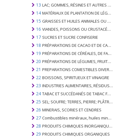
13
LAC; GOMMES, RÉSINES ET AUTRES SUCS ET EXTRAITS VÉGÉTAUX
14
MATÉRIAUX DE PLANTATION DE LÉGUMES; PRODUITS VÉGÉTAUX NON DÉNOMMÉS NI COMPRIS AILLEURS
15
GRAISSES ET HUILES ANIMALES OU VÉGÉTALES ET LEURS PRODUITS DE CLIVAGE; GRAISSES ANIMALES PRÉPARÉES; CIRES ANIMALES OU VÉGÉTALES
16
VIANDES, POISSONS OU CRUSTACÉS, MOLLUSQUES OU AUTRES INVERTÉBRÉS AQUATIQUES; PRÉPARATIONS DE CELLES-CI
17
SUCRES ET SUCRE CONFISERIE
18
PRÉPARATIONS DE CACAO ET DE CACAO
19
PRÉPARATIONS DE CÉRÉALES, DE FARINES, D'AMIDONS OU DE LAIT; PRODUITS DE PATISSERIE
20
PRÉPARATIONS DE LÉGUMES, FRUITS, NOIX OU AUTRES PARTIES DE PLANTES
21
PREPARATIONS COMESTIBLES DIVERSES
22
BOISSONS, SPIRITUEUX ET VINAIGRE
23
INDUSTRIES ALIMENTAIRES, RÉSIDUS ET DÉCHETS DE CELLES-CI; FOURRAGE ANIMAL PRÉPARÉ
24
TABAC ET SUCCÉDANÉS DE TABAC FABRIQUÉS
25
SEL; SOUFRE; TERRES, PIERRE; PLÂTRES, CHAUX ET CIMENT
26
MINERAIS, SCORIES ET CENDRES
27
Combustibles minéraux, huiles minérales et produits de leur distillation; SUBSTANCES BITUMINEUSES; CIRES MINÉRALES
28
PRODUITS CHIMIQUES INORGANIQUES; COMPOSÉS ORGANIQUES ET INORGANIQUES DE MÉTAUX PRÉCIEUX; DE MÉTAUX DES TERRES RARES, D'ÉLÉMENTS RADIOACTIFS ET D'ISOTOPES
29
PRODUITS CHIMIQUES ORGANIQUES