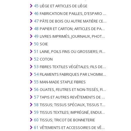
45
LIÈGE ET ARTICLES DE LIÈGE
46
FABRICATION DE PAILLES, D'ESPARO OU D'AUTRES MATÉRIAUX DE COULÉE; BASKETWARE ET WICKERWORK
47
PÂTE DE BOIS OU AUTRE MATIÈRE CELLULOSIQUE FIBREUSE; PAPIER OU CARTON RÉCUPÉRÉ (DÉCHETS ET DÉCHETS)
48
PAPIER ET CARTON; ARTICLES DE PATE A PAPIER, DE PAPIER OU DE CARTON
49
LIVRES IMPRIMÉS, JOURNAUX, PHOTOS ET AUTRES PRODUITS DE L'INDUSTRIE DE L'IMPRIMERIE; MANUSCRITS, TYPESCRIPTS ET PLANS
50
SOIE
51
LAINE, POILS FINS OU GROSSIERS; FIL DE CHEVAL ET TISSU TISSÉ
52
COTON
53
FIBRES TEXTILES VÉGÉTALES; FILS DE PAPIER ET TISSUS DE FILS DE PAPIER
54
FILAMENTS FABRIQUES PAR L'HOMME; BANDES ET SIMILAIRES DE MATIERES TEXTILES SYNTHETIQUES
55
MAN-MADE STAPLE FIBRES
56
OUATES, FEUTRES ET NON-TISSÉS, FILS SPÉCIAUX; FICELLES, CORDES, CORDES, CÂBLES ET ARTICLES ASSOCIÉS
57
TAPIS ET AUTRES REVÊTEMENTS DE SOLS TEXTILES
58
TISSUS; TISSUS SPÉCIAUX, TISSUS TEXTILES TUFTED, DENTELLE, TAPISSERIES, GARNITURES, BRODERIES
59
TISSUS TEXTILES; IMPRÉGNÉ, ENDUIT, COUVERT OU LAMINÉ; ARTICLES TEXTILES D'UN TYPE ADAPTÉ À L'USAGE INDUSTRIEL
60
TISSUS; TRICOT DE BONNETERIE
61
VÊTEMENTS ET ACCESSOIRES DE VÊTEMENTS; TRICOT DE BONNETERIE