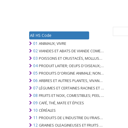
All HS Code
01
ANIMAUX; VIVRE
02
VIANDES ET ABATS DE VIANDE COMESTIBLES
03
POISSONS ET CRUSTACÉS, MOLLUSQUES ET AUTRES INVERTÉBRÉS AQUATIQUES
04
PRODUIT LAITIER; OEUFS D'OISEAUX; MIEL NATUREL; PRODUITS COMESTIBLES D'ORIGINE ANIMALE, NON ÉNUMÉRÉS AILLEURS OU INCLUS
05
PRODUITS D'ORIGINE ANIMALE; NON ÉNUMÉRÉ AILLEURS OU INCLUS
06
ARBRES ET AUTRES PLANTES, VIVANTS; AMPOULES, RACINES ET ANALOGUES; FLEURS COUPEES ET FEUILLAGE ORNEMENTAL
07
LÉGUMES ET CERTAINES RACINES ET TUBERCULES; COMESTIBLE
08
FRUITS ET NOIX, COMESTIBLES; PEEL D'AGRUMES OU DE MELONS
09
CAFÉ, THÉ, MATE ET ÉPICES
10
CÉRÉALES
11
PRODUITS DE L'INDUSTRIE DU FRAISAGE; MALT, AMIDONS, INULINE, GLUTEN DE BLÉ
12
GRAINES OLEAGINEUSES ET FRUITS OLÉAGINEUX; GRAINS DIVERS, GRAINES ET FRUITS, PLANTES INDUSTRIELLES OU MÉDICINALES; PAILLE ET FOURRAGE