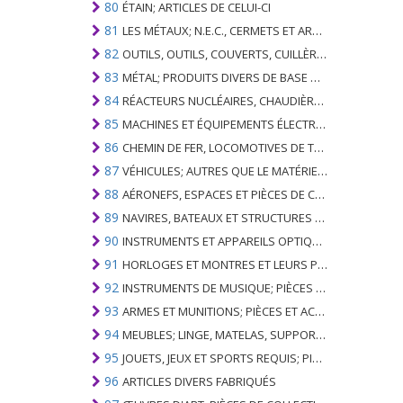
80
ÉTAIN; ARTICLES DE CELUI-CI
81
LES MÉTAUX; N.E.C., CERMETS ET ARTICLES DE CELUI-CI
82
OUTILS, OUTILS, COUVERTS, CUILLÈRES ET FOURCHES DE MÉTAUX DE BASE; PARTIES DE CELLES-CI, EN METAL DE BASE
83
MÉTAL; PRODUITS DIVERS DE BASE METAL
84
RÉACTEURS NUCLÉAIRES, CHAUDIÈRES, MACHINES ET APPAREILS MÉCANIQUES; PARTIES DE CELLES-CI
85
MACHINES ET ÉQUIPEMENTS ÉLECTRIQUES ET LEURS PARTIES; ENREGISTREURS ET REPRODUCTEURS SONORES; APPAREILS D'ENREGISTREMENT OU DE REPRODUCTION DES IMAGES ET DU SON EN TÉLÉVISION, PIÈCES ET ACCESSOIRES DE TELS ARTICLES
86
CHEMIN DE FER, LOCOMOTIVES DE TRAMWAY, MATÉRIEL ROULANT ET LEURS PARTIES; RACCORDS DE CHEMIN DE FER OU DE TRAMWAY ET RACCORDS ET PIÈCES DE CELLES-CI; ÉQUIPEMENT DE SIGNALISATION DE TRAFIC MÉCANIQUE (Y COMPRIS ÉLECTRO-MÉCANIQUE) DE TOUS TYPES
87
VÉHICULES; AUTRES QUE LE MATÉRIEL ROULANT DE CHEMIN DE FER OU DE TRAMWAY, ET LEURS PIÈCES ET ACCESSOIRES
88
AÉRONEFS, ESPACES ET PIÈCES DE CELUI-CI
89
NAVIRES, BATEAUX ET STRUCTURES FLOTTANTES
90
INSTRUMENTS ET APPAREILS OPTIQUES, PHOTOGRAPHIQUES, CINÉMATOGRAPHIQUES, DE MESURE, DE CONTRÔLE, DE MÉDECINE OU DE CHIRURGIE; PIÈCES ET ACCESSOIRES
91
HORLOGES ET MONTRES ET LEURS PARTIES
92
INSTRUMENTS DE MUSIQUE; PIÈCES ET ACCESSOIRES DE TELS ARTICLES
93
ARMES ET MUNITIONS; PIÈCES ET ACCESSOIRES DE CELLES-CI
94
MEUBLES; LINGE, MATELAS, SUPPORTS DE MATELAS, COUSSINS ET AMEUBLEMENT SIMILAIRE FARCI; LAMPES ET RACCORDS D'ÉCLAIRAGE, N.E.C .; SIGNES LUMINEUSES, PLAQUES DE NOMS LUMINEUSES ET SIMILAIRES; BÂTIMENTS PRÉFABRIQUÉS
95
JOUETS, JEUX ET SPORTS REQUIS; PIÈCES ET ACCESSOIRES DE CELLES-CI
96
ARTICLES DIVERS FABRIQUÉS