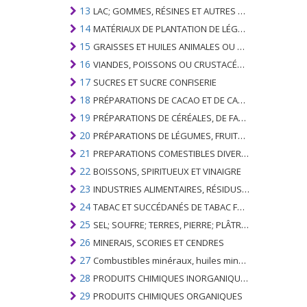
13
LAC; GOMMES, RÉSINES ET AUTRES SUCS ET EXTRAITS VÉGÉTAUX
14
MATÉRIAUX DE PLANTATION DE LÉGUMES; PRODUITS VÉGÉTAUX NON DÉNOMMÉS NI COMPRIS AILLEURS
15
GRAISSES ET HUILES ANIMALES OU VÉGÉTALES ET LEURS PRODUITS DE CLIVAGE; GRAISSES ANIMALES PRÉPARÉES; CIRES ANIMALES OU VÉGÉTALES
16
VIANDES, POISSONS OU CRUSTACÉS, MOLLUSQUES OU AUTRES INVERTÉBRÉS AQUATIQUES; PRÉPARATIONS DE CELLES-CI
17
SUCRES ET SUCRE CONFISERIE
18
PRÉPARATIONS DE CACAO ET DE CACAO
19
PRÉPARATIONS DE CÉRÉALES, DE FARINES, D'AMIDONS OU DE LAIT; PRODUITS DE PATISSERIE
20
PRÉPARATIONS DE LÉGUMES, FRUITS, NOIX OU AUTRES PARTIES DE PLANTES
21
PREPARATIONS COMESTIBLES DIVERSES
22
BOISSONS, SPIRITUEUX ET VINAIGRE
23
INDUSTRIES ALIMENTAIRES, RÉSIDUS ET DÉCHETS DE CELLES-CI; FOURRAGE ANIMAL PRÉPARÉ
24
TABAC ET SUCCÉDANÉS DE TABAC FABRIQUÉS
25
SEL; SOUFRE; TERRES, PIERRE; PLÂTRES, CHAUX ET CIMENT
26
MINERAIS, SCORIES ET CENDRES
27
Combustibles minéraux, huiles minérales et produits de leur distillation; SUBSTANCES BITUMINEUSES; CIRES MINÉRALES
28
PRODUITS CHIMIQUES INORGANIQUES; COMPOSÉS ORGANIQUES ET INORGANIQUES DE MÉTAUX PRÉCIEUX; DE MÉTAUX DES TERRES RARES, D'ÉLÉMENTS RADIOACTIFS ET D'ISOTOPES
29
PRODUITS CHIMIQUES ORGANIQUES