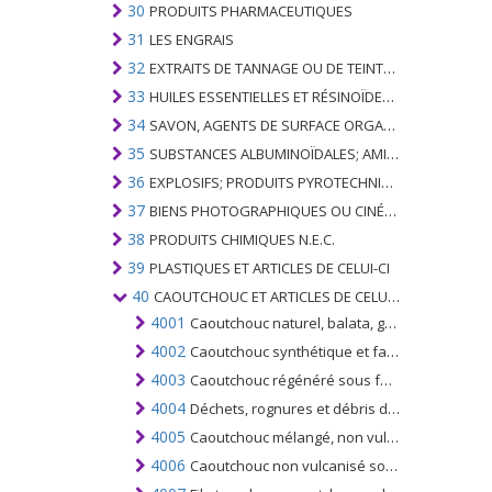
30
PRODUITS PHARMACEUTIQUES
31
LES ENGRAIS
32
EXTRAITS DE TANNAGE OU DE TEINTURE; TANINS ET LEURS DERIVES; COLORANTS, PIGMENTS ET AUTRES MATIERES COLORANTES; PEINTURES, VERNIS; MASTIC, AUTRES MASTIQUES; ENCRES
33
HUILES ESSENTIELLES ET RÉSINOÏDES; PARFUMERIE, PRÉPARATIONS COSMÉTIQUES OU DE TOILETTE
34
SAVON, AGENTS DE SURFACE ORGANIQUES; LAVAGE, LUBRIFICATION, POLISSAGE OU PRÉPARATION À L'ÉPURATION; CIRES ARTIFICIELLES OU PRÉPARÉES, BOUGIES ET ARTICLES SIMILAIRES, PÂTES À MODÉLISER, CIRES DENTAIRES ET PRÉPARATIONS DENTAIRES À BASE DE PLÂTRE
35
SUBSTANCES ALBUMINOÏDALES; AMIDONS MODIFIÉS; GLUES; ENZYMES
36
EXPLOSIFS; PRODUITS PYROTECHNIQUES; ALLUMETTES; ALLIAGES PYROPHORIQUES; CERTAINES PRÉPARATIONS COMBUSTIBLES
37
BIENS PHOTOGRAPHIQUES OU CINÉMATOGRAPHIQUES
38
PRODUITS CHIMIQUES N.E.C.
39
PLASTIQUES ET ARTICLES DE CELUI-CI
40
CAOUTCHOUC ET ARTICLES DE CELUI-CI
4001
Caoutchouc naturel, balata, gutta-percha, guayule, chicle et gommes similaires; sous formes primaires ou en plaques, feuilles ou bandes
4002
Caoutchouc synthétique et factice pour caoutchouc dérivé des huiles, sous formes primaires ou en plaques, feuilles ou bandes; mélanges du n ° 4001 et 4002, sous formes primaires ou en plaques, feuilles ou bandes
4003
Caoutchouc régénéré sous formes primaires ou en plaques, feuilles ou bandes
4004
Déchets, rognures et débris de caoutchouc (autres que le caoutchouc dur) et poudres et granulés obtenus à partir de ceux-ci
4005
Caoutchouc mélangé, non vulcanisé, sous formes primaires ou en plaques, feuilles ou bandes
4006
Caoutchouc non vulcanisé sous d'autres formes (par exemple tiges, tubes et profilés) et articles (par exemple disques et bagues)