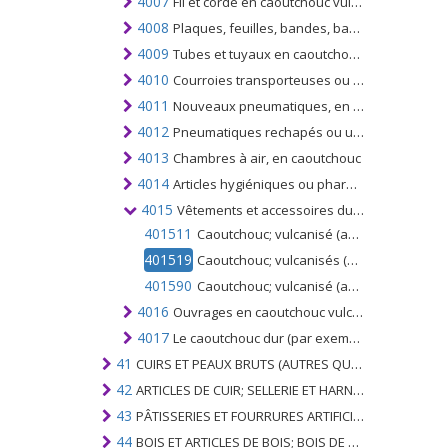
4007
Fil et corde en caoutchouc vulcanisé
4008
Plaques, feuilles, bandes, baguettes et profilés, en caoutchouc vulcanisé non durci
4009
Tubes et tuyaux en caoutchouc vulcanisé non durci, avec ou sans leurs accessoires (joints, coudes, brides, par exemple)
4010
Courroies transporteuses ou de transmission, en caoutchouc vulcanisé
4011
Nouveaux pneumatiques, en caoutchouc
4012
Pneumatiques rechapés ou usagés en caoutchouc; pneumatiques pleins ou coussinés, bandes de roulement et bandages pneumatiques, en caoutchouc
4013
Chambres à air, en caoutchouc
4014
Articles hygiéniques ou pharmaceutiques, y compris les tétines, en caoutchouc vulcanisé non durci, avec ou sans garnitures en caoutchouc dur
4015
Vêtements et accessoires du vêtement (y compris les gants, mitaines et moufles), à toutes fins, en caoutchouc vulcanisé non durci
401511
Caoutchouc; vulcanisé (autre que le caoutchouc dur), gants chirurgicaux
401519
Caoutchouc; vulcanisés (autres que les caoutchoucs durs), gants, mitaines et mitaines autres que les gants chirurgicaux
401590
Caoutchouc; vulcanisé (autre que le caoutchouc dur), vêtements et accessoires du vêtement (autres que gants, mitaines et mitaines)
4016
Ouvrages en caoutchouc vulcanisé non durci, n.c.a. au chapitre 40
4017
Le caoutchouc dur (par exemple l'ébonite) sous toutes ses formes, y compris les déchets et débris; articles en caoutchouc dur
41
CUIRS ET PEAUX BRUTS (AUTRES QUE PÂTEAUX) ET CUIR
42
ARTICLES DE CUIR; SELLERIE ET ​​HARNAIS; ARTICLES DE VOYAGE, SACS À MAIN ET RÉCIPIENTS ANALOGUES; ARTICLES DE GUT ANIMAL (AUTRE QUE GUT DE SOIE-VERT)
43
PÂTISSERIES ET FOURRURES ARTIFICIELLES; FABRICATION DE CELLES-CI
44
BOIS ET ARTICLES DE BOIS; BOIS DE CHARBON