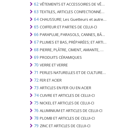
62
VÊTEMENTS ET ACCESSOIRES DE VÊTEMENTS; NON BONNETERIE
63
TEXTILES, ARTICLES CONFECTIONNÉS; SETS; VÊTEMENTS PORTÉS ET ARTICLES TEXTILES USÉS; RAGS
64
CHAUSSURE; Les Guetteurs et autres; PARTIES DE CES ARTICLES
65
COIFFEUR ET PARTIES DE CELUI-CI
66
PARAPLUIE, PARASOLS, CANNES, BÂTONNETS, FOUETS, PLANTES DE CONDUITE; ET LEURS PARTIES
67
PLUMES ET BAS, PRÉPARÉES; ET ARTICLES EN PLUME OU EN BAS; FLEURS ARTIFICIELLES; ARTICLES DE CHEVEUX HUMAINS
68
PIERRE, PLÂTRE, CIMENT, AMIANTE, MICA OU MATÉRIEL SIMILAIRE; ARTICLES DE CELUI-CI
69
PRODUITS CÉRAMIQUES
70
VERRE ET VERRE
71
PERLES NATURELLES ET DE CULTURE; PIERRES PRÉCIEUSES, SEMI-PRÉCIEUSES; MÉTAUX PRÉCIEUX, PLAQUÉS OU DOUBLÉS DE MÉTAUX PRÉCIEUX ET OUVRAGES EN CES MATIÈRES; IMITATION BIJOUTERIE; PIÈCE DE MONNAIE
72
FER ET ACIER
73
ARTICLES EN FER OU EN ACIER
74
CUIVRE ET ARTICLES DE CELUI-CI
75
NICKEL ET ARTICLES DE CELUI-CI
76
ALUMINIUM ET ARTICLES DE CELUI-CI
78
PLOMB ET ARTICLES DE CELUI-CI
79
ZINC ET ARTICLES DE CELUI-CI