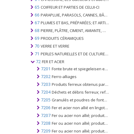
65
COIFFEUR ET PARTIES DE CELUI-CI
66
PARAPLUIE, PARASOLS, CANNES, BÂTONNETS, FOUETS, PLANTES DE CONDUITE; ET LEURS PARTIES
67
PLUMES ET BAS, PRÉPARÉES; ET ARTICLES EN PLUME OU EN BAS; FLEURS ARTIFICIELLES; ARTICLES DE CHEVEUX HUMAINS
68
PIERRE, PLÂTRE, CIMENT, AMIANTE, MICA OU MATÉRIEL SIMILAIRE; ARTICLES DE CELUI-CI
69
PRODUITS CÉRAMIQUES
70
VERRE ET VERRE
71
PERLES NATURELLES ET DE CULTURE; PIERRES PRÉCIEUSES, SEMI-PRÉCIEUSES; MÉTAUX PRÉCIEUX, PLAQUÉS OU DOUBLÉS DE MÉTAUX PRÉCIEUX ET OUVRAGES EN CES MATIÈRES; IMITATION BIJOUTERIE; PIÈCE DE MONNAIE
72
FER ET ACIER
7201
Fonte brute et spiegeleisen en porcs, blocs ou autres formes primaires
7202
Ferro-alliages
7203
Produits ferreux obtenus par réduction directe du minerai de fer et d'autres produits ferreux spongieux, en morceaux, en boulettes ou analogues; fer ayant une pureté minimale de 99,94%, en morceaux, en boulettes ou sous formes similaires
7204
Déchets et débris ferreux; refonte des déchets de fer ou d'acier
7205
Granulés et poudres de fonte, de spiegel, de fer ou d'acier
7206
Fer et acier non allié en lingots ou autres formes primaires (à l'exclusion du fer du n ° 7203)
7207
Fer ou acier non allié; produits semi-finis
7208
Fer ou acier non allié; produits laminés plats d'une largeur de 600 mm ou plus, laminés à chaud, non plaqués, revêtus ou revêtus
7209
Fer ou acier non allié; produits laminés à plat, d'une largeur de 600 mm ou plus, laminés à froid (à froid réduit), non plaqués ni revêtus