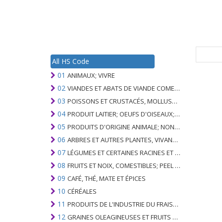
All HS Code
01
ANIMAUX; VIVRE
02
VIANDES ET ABATS DE VIANDE COMESTIBLES
03
POISSONS ET CRUSTACÉS, MOLLUSQUES ET AUTRES INVERTÉBRÉS AQUATIQUES
04
PRODUIT LAITIER; OEUFS D'OISEAUX; MIEL NATUREL; PRODUITS COMESTIBLES D'ORIGINE ANIMALE, NON ÉNUMÉRÉS AILLEURS OU INCLUS
05
PRODUITS D'ORIGINE ANIMALE; NON ÉNUMÉRÉ AILLEURS OU INCLUS
06
ARBRES ET AUTRES PLANTES, VIVANTS; AMPOULES, RACINES ET ANALOGUES; FLEURS COUPEES ET FEUILLAGE ORNEMENTAL
07
LÉGUMES ET CERTAINES RACINES ET TUBERCULES; COMESTIBLE
08
FRUITS ET NOIX, COMESTIBLES; PEEL D'AGRUMES OU DE MELONS
09
CAFÉ, THÉ, MATE ET ÉPICES
10
CÉRÉALES
11
PRODUITS DE L'INDUSTRIE DU FRAISAGE; MALT, AMIDONS, INULINE, GLUTEN DE BLÉ
12
GRAINES OLEAGINEUSES ET FRUITS OLÉAGINEUX; GRAINS DIVERS, GRAINES ET FRUITS, PLANTES INDUSTRIELLES OU MÉDICINALES; PAILLE ET FOURRAGE