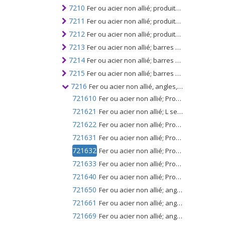
7210
Fer ou acier non allié; produits laminés plats, largeur 600mm ou plus, plaqués, revêtus ou revêtus
7211
Fer ou acier non allié; produits laminés plats, d'une largeur inférieure à 600 mm, non revêtus, plaqués ou revêtus
7212
Fer ou acier non allié; produits laminés plats, largeur inférieure à 600 mm, plaqués, revêtus ou revêtus
7213
Fer ou acier non allié; barres et tiges, laminées à chaud, enroulées irrégulièrement
7214
Fer ou acier non allié; barres et tringles, simplement forgées, laminées à chaud, étirées à chaud ou extrudées à chaud, mais y compris celles retordues après laminage
7215
Fer ou acier non allié; barres et tiges, n.c.a. au chapitre 72
7216
Fer ou acier non allié, angles, formes et sections
721610
Fer ou acier non allié; Profilés en U, I ou H, laminés à chaud, étirés à chaud ou extrudés, d'une hauteur inférieure à 80 mm
721621
Fer ou acier non allié; L sections, laminées à chaud, étirées à chaud ou extrudées, d'une hauteur inférieure à 80 mm
721622
Fer ou acier non allié; Profilés en T, laminés à chaud, étirés à chaud ou extrudés, d'une hauteur inférieure à 80 mm
721631
Fer ou acier non allié; Profilés en U, laminés à chaud, étirés à chaud ou extrudés, d'une hauteur de 80 mm ou plus
721632
Fer ou acier non allié; Profilés en I, laminés à chaud, étirés à chaud ou extrudés, d'une hauteur de 80 mm ou plus
721633
Fer ou acier non allié; Profilés en H, laminés à chaud, étirés à chaud ou extrudés, d'une hauteur de 80 mm ou plus
721640
Fer ou acier non allié; Profilés en L ou T, laminés à chaud, étirés à chaud ou extrudés, d'une hauteur de 80 mm ou plus
721650
Fer ou acier non allié; angles, formes et sections, n.c.a. dans le n ° 7216, laminés à chaud, étirés à chaud ou extrudés
721661
Fer ou acier non allié; angles, formes et sections, formés à froid ou à froid, obtenus à partir de produits laminés plats
721669
Fer ou acier non allié; angles, formes et sections, formés à froid ou à froid (non obtenus à partir de produits laminés plats)