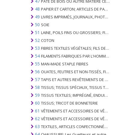
47
PÂTE DE BOIS OU AUTRE MATIÈRE CELLULOSIQUE FIBREUSE; PAPIER OU CARTON RÉCUPÉRÉ (DÉCHETS ET DÉCHETS)
48
PAPIER ET CARTON; ARTICLES DE PATE A PAPIER, DE PAPIER OU DE CARTON
49
LIVRES IMPRIMÉS, JOURNAUX, PHOTOS ET AUTRES PRODUITS DE L'INDUSTRIE DE L'IMPRIMERIE; MANUSCRITS, TYPESCRIPTS ET PLANS
50
SOIE
51
LAINE, POILS FINS OU GROSSIERS; FIL DE CHEVAL ET TISSU TISSÉ
52
COTON
53
FIBRES TEXTILES VÉGÉTALES; FILS DE PAPIER ET TISSUS DE FILS DE PAPIER
54
FILAMENTS FABRIQUES PAR L'HOMME; BANDES ET SIMILAIRES DE MATIERES TEXTILES SYNTHETIQUES
55
MAN-MADE STAPLE FIBRES
56
OUATES, FEUTRES ET NON-TISSÉS, FILS SPÉCIAUX; FICELLES, CORDES, CORDES, CÂBLES ET ARTICLES ASSOCIÉS
57
TAPIS ET AUTRES REVÊTEMENTS DE SOLS TEXTILES
58
TISSUS; TISSUS SPÉCIAUX, TISSUS TEXTILES TUFTED, DENTELLE, TAPISSERIES, GARNITURES, BRODERIES
59
TISSUS TEXTILES; IMPRÉGNÉ, ENDUIT, COUVERT OU LAMINÉ; ARTICLES TEXTILES D'UN TYPE ADAPTÉ À L'USAGE INDUSTRIEL
60
TISSUS; TRICOT DE BONNETERIE
61
VÊTEMENTS ET ACCESSOIRES DE VÊTEMENTS; TRICOT DE BONNETERIE
62
VÊTEMENTS ET ACCESSOIRES DE VÊTEMENTS; NON BONNETERIE
63
TEXTILES, ARTICLES CONFECTIONNÉS; SETS; VÊTEMENTS PORTÉS ET ARTICLES TEXTILES USÉS; RAGS
64
CHAUSSURE; Les Guetteurs et autres; PARTIES DE CES ARTICLES