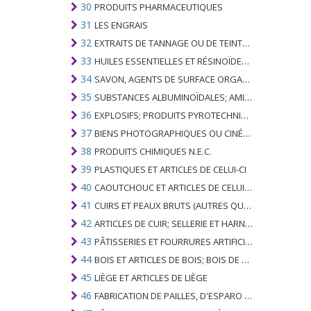
30
PRODUITS PHARMACEUTIQUES
31
LES ENGRAIS
32
EXTRAITS DE TANNAGE OU DE TEINTURE; TANINS ET LEURS DERIVES; COLORANTS, PIGMENTS ET AUTRES MATIERES COLORANTES; PEINTURES, VERNIS; MASTIC, AUTRES MASTIQUES; ENCRES
33
HUILES ESSENTIELLES ET RÉSINOÏDES; PARFUMERIE, PRÉPARATIONS COSMÉTIQUES OU DE TOILETTE
34
SAVON, AGENTS DE SURFACE ORGANIQUES; LAVAGE, LUBRIFICATION, POLISSAGE OU PRÉPARATION À L'ÉPURATION; CIRES ARTIFICIELLES OU PRÉPARÉES, BOUGIES ET ARTICLES SIMILAIRES, PÂTES À MODÉLISER, CIRES DENTAIRES ET PRÉPARATIONS DENTAIRES À BASE DE PLÂTRE
35
SUBSTANCES ALBUMINOÏDALES; AMIDONS MODIFIÉS; GLUES; ENZYMES
36
EXPLOSIFS; PRODUITS PYROTECHNIQUES; ALLUMETTES; ALLIAGES PYROPHORIQUES; CERTAINES PRÉPARATIONS COMBUSTIBLES
37
BIENS PHOTOGRAPHIQUES OU CINÉMATOGRAPHIQUES
38
PRODUITS CHIMIQUES N.E.C.
39
PLASTIQUES ET ARTICLES DE CELUI-CI
40
CAOUTCHOUC ET ARTICLES DE CELUI-CI
41
CUIRS ET PEAUX BRUTS (AUTRES QUE PÂTEAUX) ET CUIR
42
ARTICLES DE CUIR; SELLERIE ET ​​HARNAIS; ARTICLES DE VOYAGE, SACS À MAIN ET RÉCIPIENTS ANALOGUES; ARTICLES DE GUT ANIMAL (AUTRE QUE GUT DE SOIE-VERT)
43
PÂTISSERIES ET FOURRURES ARTIFICIELLES; FABRICATION DE CELLES-CI
44
BOIS ET ARTICLES DE BOIS; BOIS DE CHARBON
45
LIÈGE ET ARTICLES DE LIÈGE
46
FABRICATION DE PAILLES, D'ESPARO OU D'AUTRES MATÉRIAUX DE COULÉE; BASKETWARE ET WICKERWORK