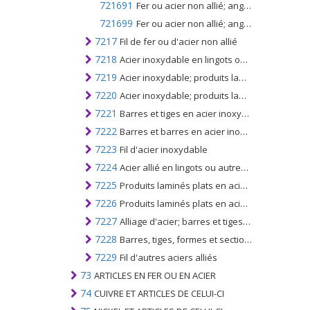
721691
Fer ou acier non allié; angles, formes et sections, n.c.a. dans le n ° 7216, formés à froid ou à froid, à partir de produits laminés plats
721699
Fer ou acier non allié; angles, formes et sections, n.c.a. dans le n ° 7216
7217
Fil de fer ou d'acier non allié
7218
Acier inoxydable en lingots ou autres formes primaires; produits semi-finis en acier inoxydable
7219
Acier inoxydable; produits laminés plats d'une largeur de 600 mm ou plus
7220
Acier inoxydable; produits laminés plats de largeur inférieure à 600mm
7221
Barres et tiges en acier inoxydable, laminées à chaud, enroulées irrégulièrement
7222
Barres et barres en acier inoxydable, angles, formes et sections
7223
Fil d'acier inoxydable
7224
Acier allié en lingots ou autres formes primaires, produits semi-finis en autres aciers alliés
7225
Produits laminés plats en acier allié, d'une largeur de 600 mm ou plus
7226
Produits laminés plats en acier allié, d'une largeur inférieure à 600 mm
7227
Alliage d'acier; barres et tiges, laminées à chaud, enroulées irrégulièrement
7228
Barres, tiges, formes et sections en acier allié; barres et tiges de forage creuses, en alliage ou en acier non allié
7229
Fil d'autres aciers alliés
73
ARTICLES EN FER OU EN ACIER
74
CUIVRE ET ARTICLES DE CELUI-CI