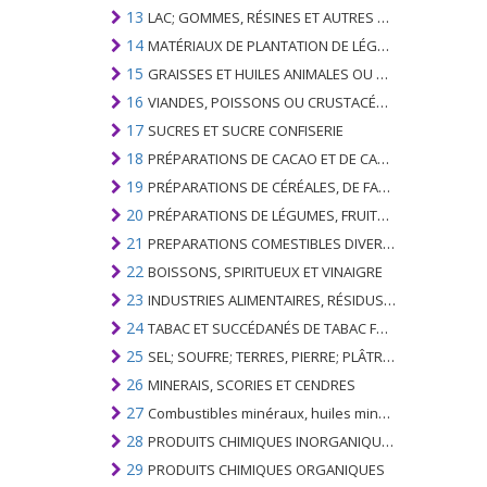
13
LAC; GOMMES, RÉSINES ET AUTRES SUCS ET EXTRAITS VÉGÉTAUX
14
MATÉRIAUX DE PLANTATION DE LÉGUMES; PRODUITS VÉGÉTAUX NON DÉNOMMÉS NI COMPRIS AILLEURS
15
GRAISSES ET HUILES ANIMALES OU VÉGÉTALES ET LEURS PRODUITS DE CLIVAGE; GRAISSES ANIMALES PRÉPARÉES; CIRES ANIMALES OU VÉGÉTALES
16
VIANDES, POISSONS OU CRUSTACÉS, MOLLUSQUES OU AUTRES INVERTÉBRÉS AQUATIQUES; PRÉPARATIONS DE CELLES-CI
17
SUCRES ET SUCRE CONFISERIE
18
PRÉPARATIONS DE CACAO ET DE CACAO
19
PRÉPARATIONS DE CÉRÉALES, DE FARINES, D'AMIDONS OU DE LAIT; PRODUITS DE PATISSERIE
20
PRÉPARATIONS DE LÉGUMES, FRUITS, NOIX OU AUTRES PARTIES DE PLANTES
21
PREPARATIONS COMESTIBLES DIVERSES
22
BOISSONS, SPIRITUEUX ET VINAIGRE
23
INDUSTRIES ALIMENTAIRES, RÉSIDUS ET DÉCHETS DE CELLES-CI; FOURRAGE ANIMAL PRÉPARÉ
24
TABAC ET SUCCÉDANÉS DE TABAC FABRIQUÉS
25
SEL; SOUFRE; TERRES, PIERRE; PLÂTRES, CHAUX ET CIMENT
26
MINERAIS, SCORIES ET CENDRES
27
Combustibles minéraux, huiles minérales et produits de leur distillation; SUBSTANCES BITUMINEUSES; CIRES MINÉRALES
28
PRODUITS CHIMIQUES INORGANIQUES; COMPOSÉS ORGANIQUES ET INORGANIQUES DE MÉTAUX PRÉCIEUX; DE MÉTAUX DES TERRES RARES, D'ÉLÉMENTS RADIOACTIFS ET D'ISOTOPES
29
PRODUITS CHIMIQUES ORGANIQUES