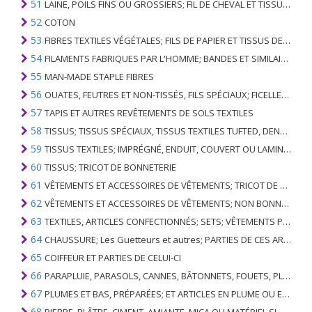
51
LAINE, POILS FINS OU GROSSIERS; FIL DE CHEVAL ET TISSU TISSÉ
52
COTON
53
FIBRES TEXTILES VÉGÉTALES; FILS DE PAPIER ET TISSUS DE FILS DE PAPIER
54
FILAMENTS FABRIQUES PAR L'HOMME; BANDES ET SIMILAIRES DE MATIERES TEXTILES SYNTHETIQUES
55
MAN-MADE STAPLE FIBRES
56
OUATES, FEUTRES ET NON-TISSÉS, FILS SPÉCIAUX; FICELLES, CORDES, CORDES, CÂBLES ET ARTICLES ASSOCIÉS
57
TAPIS ET AUTRES REVÊTEMENTS DE SOLS TEXTILES
58
TISSUS; TISSUS SPÉCIAUX, TISSUS TEXTILES TUFTED, DENTELLE, TAPISSERIES, GARNITURES, BRODERIES
59
TISSUS TEXTILES; IMPRÉGNÉ, ENDUIT, COUVERT OU LAMINÉ; ARTICLES TEXTILES D'UN TYPE ADAPTÉ À L'USAGE INDUSTRIEL
60
TISSUS; TRICOT DE BONNETERIE
61
VÊTEMENTS ET ACCESSOIRES DE VÊTEMENTS; TRICOT DE BONNETERIE
62
VÊTEMENTS ET ACCESSOIRES DE VÊTEMENTS; NON BONNETERIE
63
TEXTILES, ARTICLES CONFECTIONNÉS; SETS; VÊTEMENTS PORTÉS ET ARTICLES TEXTILES USÉS; RAGS
64
CHAUSSURE; Les Guetteurs et autres; PARTIES DE CES ARTICLES
65
COIFFEUR ET PARTIES DE CELUI-CI
66
PARAPLUIE, PARASOLS, CANNES, BÂTONNETS, FOUETS, PLANTES DE CONDUITE; ET LEURS PARTIES
67
PLUMES ET BAS, PRÉPARÉES; ET ARTICLES EN PLUME OU EN BAS; FLEURS ARTIFICIELLES; ARTICLES DE CHEVEUX HUMAINS
68