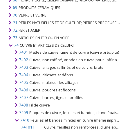
PIERRE, PLÂTRE, CIMENT, AMIANTE, MICA OU MATÉRIEL SIMILAIRE; ARTICLES DE CELUI-CI
69
PRODUITS CÉRAMIQUES
70
VERRE ET VERRE
71
PERLES NATURELLES ET DE CULTURE; PIERRES PRÉCIEUSES, SEMI-PRÉCIEUSES; MÉTAUX PRÉCIEUX, PLAQUÉS OU DOUBLÉS DE MÉTAUX PRÉCIEUX ET OUVRAGES EN CES MATIÈRES; IMITATION BIJOUTERIE; PIÈCE DE MONNAIE
72
FER ET ACIER
73
ARTICLES EN FER OU EN ACIER
74
CUIVRE ET ARTICLES DE CELUI-CI
7401
Mattes de cuivre; ciment de cuivre (cuivre précipité)
7402
Cuivre; non raffiné, anodes en cuivre pour l'affinage électrolytique
7403
Cuivre; alliages raffinés et de cuivre, bruts
7404
Cuivre; déchets et débris
7405
Cuivre; maîtriser les alliages
7406
Cuivre; poudres et flocons
7407
Cuivre; barres, tiges et profilés
7408
Fil de cuivre
7409
Plaques de cuivre, feuilles et bandes; d'une épaisseur supérieure à 0,15 mm
7410
Feuilles et bandes minces en cuivre (même imprimées ou fixées sur papier, carton, matière plastique ou supports similaires) d'une épaisseur n'excédant pas 0,15 mm (support non compris)
741011
Cuivre; feuilles non renforcées, d'une épaisseur n'excédant pas 0,15 mm, en cuivre affiné