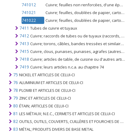
741012
Cuivre; feuilles non renforcées, d'une épaisseur n'excédant pas 0,15 mm, en alliages de cuivre
741021
Cuivre; feuilles, doublées de papier, carton, matières plastiques ou supports similaires, d'une épaisseur (à l'exclusion de tout support) inférieure ou égale à 0,15 mm, en cuivre affiné
741022
Cuivre; feuilles, doublées de papier, carton, matières plastiques ou supports similaires, d'une épaisseur (à l'exclusion de tout support) inférieure ou égale à 0,15 mm, en alliages de cuivre
7411
Tubes de cuivre et tuyaux
7412
Cuivre; raccords de tubes ou de tuyaux (raccords, coudes, manchons, par exemple)
7413
Cuivre; torons, câbles, bandes tressées et similaires, non isolés électriquement
7415
Cuivre, clous, punaises, punaises, agrafes (autres que ceux du n ° 8305) et similaires, en cuivre ou en fer ou en acier avec têtes de cuivre; vis boulons, écrous, vis crochets, rivets, goupilles, rondelles
7418
Cuivre; articles de table, de cuisine ou d'autres articles ménagers et leurs parties; éponges, récureurs, tampons à polir, gants et articles similaires; appareils sanitaires et leurs parties
7419
Cuivre; leurs articles n.c.a. au chapitre 74
75
NICKEL ET ARTICLES DE CELUI-CI
76
ALUMINIUM ET ARTICLES DE CELUI-CI
78
PLOMB ET ARTICLES DE CELUI-CI
79
ZINC ET ARTICLES DE CELUI-CI
80
ÉTAIN; ARTICLES DE CELUI-CI
81
LES MÉTAUX; N.E.C., CERMETS ET ARTICLES DE CELUI-CI
82
OUTILS, OUTILS, COUVERTS, CUILLÈRES ET FOURCHES DE MÉTAUX DE BASE; PARTIES DE CELLES-CI, EN METAL DE BASE
83
MÉTAL; PRODUITS DIVERS DE BASE METAL