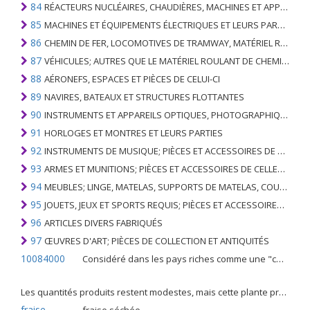
84
RÉACTEURS NUCLÉAIRES, CHAUDIÈRES, MACHINES ET APPAREILS MÉCANIQUES; PARTIES DE CELLES-CI
85
MACHINES ET ÉQUIPEMENTS ÉLECTRIQUES ET LEURS PARTIES; ENREGISTREURS ET REPRODUCTEURS SONORES; APPAREILS D'ENREGISTREMENT OU DE REPRODUCTION DES IMAGES ET DU SON EN TÉLÉVISION, PIÈCES ET ACCESSOIRES DE TELS ARTICLES
86
CHEMIN DE FER, LOCOMOTIVES DE TRAMWAY, MATÉRIEL ROULANT ET LEURS PARTIES; RACCORDS DE CHEMIN DE FER OU DE TRAMWAY ET RACCORDS ET PIÈCES DE CELLES-CI; ÉQUIPEMENT DE SIGNALISATION DE TRAFIC MÉCANIQUE (Y COMPRIS ÉLECTRO-MÉCANIQUE) DE TOUS TYPES
87
VÉHICULES; AUTRES QUE LE MATÉRIEL ROULANT DE CHEMIN DE FER OU DE TRAMWAY, ET LEURS PIÈCES ET ACCESSOIRES
88
AÉRONEFS, ESPACES ET PIÈCES DE CELUI-CI
89
NAVIRES, BATEAUX ET STRUCTURES FLOTTANTES
90
INSTRUMENTS ET APPAREILS OPTIQUES, PHOTOGRAPHIQUES, CINÉMATOGRAPHIQUES, DE MESURE, DE CONTRÔLE, DE MÉDECINE OU DE CHIRURGIE; PIÈCES ET ACCESSOIRES
91
HORLOGES ET MONTRES ET LEURS PARTIES
92
INSTRUMENTS DE MUSIQUE; PIÈCES ET ACCESSOIRES DE TELS ARTICLES
93
ARMES ET MUNITIONS; PIÈCES ET ACCESSOIRES DE CELLES-CI
94
MEUBLES; LINGE, MATELAS, SUPPORTS DE MATELAS, COUSSINS ET AMEUBLEMENT SIMILAIRE FARCI; LAMPES ET RACCORDS D'ÉCLAIRAGE, N.E.C .; SIGNES LUMINEUSES, PLAQUES DE NOMS LUMINEUSES ET SIMILAIRES; BÂTIMENTS PRÉFABRIQUÉS
95
JOUETS, JEUX ET SPORTS REQUIS; PIÈCES ET ACCESSOIRES DE CELLES-CI
96
ARTICLES DIVERS FABRIQUÉS
97
ŒUVRES D'ART; PIÈCES DE COLLECTION ET ANTIQUITÉS
10084000
Considéré dans les pays riches comme une "céréale mineure", le fonio blanc est une graminée de la famille des poaceae cultivée pour ses graines dans certaines régions d'Afrique.
Les quantités produits restent modestes, mais cette plante présente malgré tout de nombreuses qualités. Elle est utilisé dans l'alimentation humaine et entre dans la préparation de nombreuses recettes traditionnelles africaines comme le couscous, la bouillie, les boulettes, les beignets et même le pain.
fraise