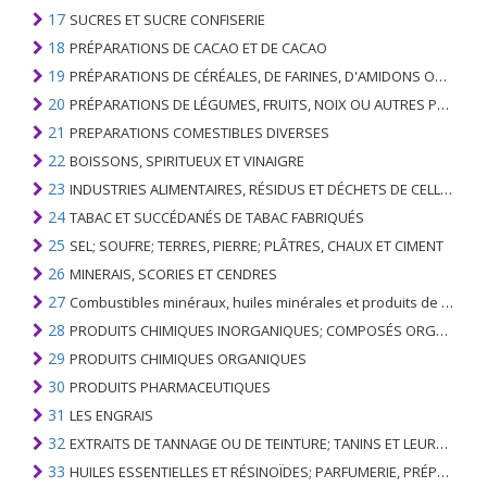
17
SUCRES ET SUCRE CONFISERIE
18
PRÉPARATIONS DE CACAO ET DE CACAO
19
PRÉPARATIONS DE CÉRÉALES, DE FARINES, D'AMIDONS OU DE LAIT; PRODUITS DE PATISSERIE
20
PRÉPARATIONS DE LÉGUMES, FRUITS, NOIX OU AUTRES PARTIES DE PLANTES
21
PREPARATIONS COMESTIBLES DIVERSES
22
BOISSONS, SPIRITUEUX ET VINAIGRE
23
INDUSTRIES ALIMENTAIRES, RÉSIDUS ET DÉCHETS DE CELLES-CI; FOURRAGE ANIMAL PRÉPARÉ
24
TABAC ET SUCCÉDANÉS DE TABAC FABRIQUÉS
25
SEL; SOUFRE; TERRES, PIERRE; PLÂTRES, CHAUX ET CIMENT
26
MINERAIS, SCORIES ET CENDRES
27
Combustibles minéraux, huiles minérales et produits de leur distillation; SUBSTANCES BITUMINEUSES; CIRES MINÉRALES
28
PRODUITS CHIMIQUES INORGANIQUES; COMPOSÉS ORGANIQUES ET INORGANIQUES DE MÉTAUX PRÉCIEUX; DE MÉTAUX DES TERRES RARES, D'ÉLÉMENTS RADIOACTIFS ET D'ISOTOPES
29
PRODUITS CHIMIQUES ORGANIQUES
30
PRODUITS PHARMACEUTIQUES
31
LES ENGRAIS
32
EXTRAITS DE TANNAGE OU DE TEINTURE; TANINS ET LEURS DERIVES; COLORANTS, PIGMENTS ET AUTRES MATIERES COLORANTES; PEINTURES, VERNIS; MASTIC, AUTRES MASTIQUES; ENCRES
33
HUILES ESSENTIELLES ET RÉSINOÏDES; PARFUMERIE, PRÉPARATIONS COSMÉTIQUES OU DE TOILETTE