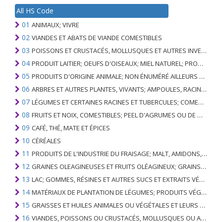
All HS Code
01
ANIMAUX; VIVRE
02
VIANDES ET ABATS DE VIANDE COMESTIBLES
03
POISSONS ET CRUSTACÉS, MOLLUSQUES ET AUTRES INVERTÉBRÉS AQUATIQUES
04
PRODUIT LAITIER; OEUFS D'OISEAUX; MIEL NATUREL; PRODUITS COMESTIBLES D'ORIGINE ANIMALE, NON ÉNUMÉRÉS AILLEURS OU INCLUS
05
PRODUITS D'ORIGINE ANIMALE; NON ÉNUMÉRÉ AILLEURS OU INCLUS
06
ARBRES ET AUTRES PLANTES, VIVANTS; AMPOULES, RACINES ET ANALOGUES; FLEURS COUPEES ET FEUILLAGE ORNEMENTAL
07
LÉGUMES ET CERTAINES RACINES ET TUBERCULES; COMESTIBLE
08
FRUITS ET NOIX, COMESTIBLES; PEEL D'AGRUMES OU DE MELONS
09
CAFÉ, THÉ, MATE ET ÉPICES
10
CÉRÉALES
11
PRODUITS DE L'INDUSTRIE DU FRAISAGE; MALT, AMIDONS, INULINE, GLUTEN DE BLÉ
12
GRAINES OLEAGINEUSES ET FRUITS OLÉAGINEUX; GRAINS DIVERS, GRAINES ET FRUITS, PLANTES INDUSTRIELLES OU MÉDICINALES; PAILLE ET FOURRAGE
13
LAC; GOMMES, RÉSINES ET AUTRES SUCS ET EXTRAITS VÉGÉTAUX
14
MATÉRIAUX DE PLANTATION DE LÉGUMES; PRODUITS VÉGÉTAUX NON DÉNOMMÉS NI COMPRIS AILLEURS
15
GRAISSES ET HUILES ANIMALES OU VÉGÉTALES ET LEURS PRODUITS DE CLIVAGE; GRAISSES ANIMALES PRÉPARÉES; CIRES ANIMALES OU VÉGÉTALES
16
VIANDES, POISSONS OU CRUSTACÉS, MOLLUSQUES OU AUTRES INVERTÉBRÉS AQUATIQUES; PRÉPARATIONS DE CELLES-CI