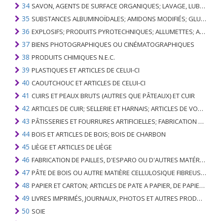
34
SAVON, AGENTS DE SURFACE ORGANIQUES; LAVAGE, LUBRIFICATION, POLISSAGE OU PRÉPARATION À L'ÉPURATION; CIRES ARTIFICIELLES OU PRÉPARÉES, BOUGIES ET ARTICLES SIMILAIRES, PÂTES À MODÉLISER, CIRES DENTAIRES ET PRÉPARATIONS DENTAIRES À BASE DE PLÂTRE
35
SUBSTANCES ALBUMINOÏDALES; AMIDONS MODIFIÉS; GLUES; ENZYMES
36
EXPLOSIFS; PRODUITS PYROTECHNIQUES; ALLUMETTES; ALLIAGES PYROPHORIQUES; CERTAINES PRÉPARATIONS COMBUSTIBLES
37
BIENS PHOTOGRAPHIQUES OU CINÉMATOGRAPHIQUES
38
PRODUITS CHIMIQUES N.E.C.
39
PLASTIQUES ET ARTICLES DE CELUI-CI
40
CAOUTCHOUC ET ARTICLES DE CELUI-CI
41
CUIRS ET PEAUX BRUTS (AUTRES QUE PÂTEAUX) ET CUIR
42
ARTICLES DE CUIR; SELLERIE ET ​​HARNAIS; ARTICLES DE VOYAGE, SACS À MAIN ET RÉCIPIENTS ANALOGUES; ARTICLES DE GUT ANIMAL (AUTRE QUE GUT DE SOIE-VERT)
43
PÂTISSERIES ET FOURRURES ARTIFICIELLES; FABRICATION DE CELLES-CI
44
BOIS ET ARTICLES DE BOIS; BOIS DE CHARBON
45
LIÈGE ET ARTICLES DE LIÈGE
46
FABRICATION DE PAILLES, D'ESPARO OU D'AUTRES MATÉRIAUX DE COULÉE; BASKETWARE ET WICKERWORK
47
PÂTE DE BOIS OU AUTRE MATIÈRE CELLULOSIQUE FIBREUSE; PAPIER OU CARTON RÉCUPÉRÉ (DÉCHETS ET DÉCHETS)
48
PAPIER ET CARTON; ARTICLES DE PATE A PAPIER, DE PAPIER OU DE CARTON
49
LIVRES IMPRIMÉS, JOURNAUX, PHOTOS ET AUTRES PRODUITS DE L'INDUSTRIE DE L'IMPRIMERIE; MANUSCRITS, TYPESCRIPTS ET PLANS
50
SOIE