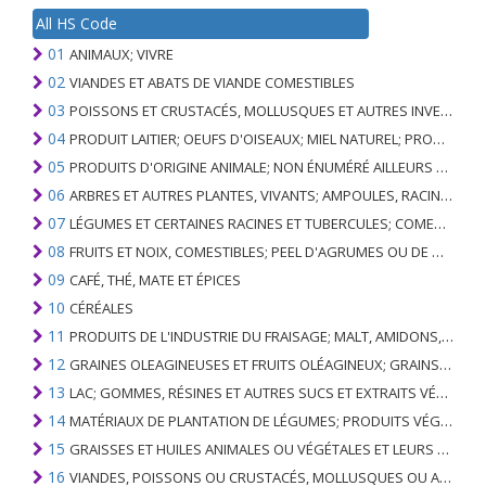
All HS Code
01
ANIMAUX; VIVRE
02
VIANDES ET ABATS DE VIANDE COMESTIBLES
03
POISSONS ET CRUSTACÉS, MOLLUSQUES ET AUTRES INVERTÉBRÉS AQUATIQUES
04
PRODUIT LAITIER; OEUFS D'OISEAUX; MIEL NATUREL; PRODUITS COMESTIBLES D'ORIGINE ANIMALE, NON ÉNUMÉRÉS AILLEURS OU INCLUS
05
PRODUITS D'ORIGINE ANIMALE; NON ÉNUMÉRÉ AILLEURS OU INCLUS
06
ARBRES ET AUTRES PLANTES, VIVANTS; AMPOULES, RACINES ET ANALOGUES; FLEURS COUPEES ET FEUILLAGE ORNEMENTAL
07
LÉGUMES ET CERTAINES RACINES ET TUBERCULES; COMESTIBLE
08
FRUITS ET NOIX, COMESTIBLES; PEEL D'AGRUMES OU DE MELONS
09
CAFÉ, THÉ, MATE ET ÉPICES
10
CÉRÉALES
11
PRODUITS DE L'INDUSTRIE DU FRAISAGE; MALT, AMIDONS, INULINE, GLUTEN DE BLÉ
12
GRAINES OLEAGINEUSES ET FRUITS OLÉAGINEUX; GRAINS DIVERS, GRAINES ET FRUITS, PLANTES INDUSTRIELLES OU MÉDICINALES; PAILLE ET FOURRAGE
13
LAC; GOMMES, RÉSINES ET AUTRES SUCS ET EXTRAITS VÉGÉTAUX
14
MATÉRIAUX DE PLANTATION DE LÉGUMES; PRODUITS VÉGÉTAUX NON DÉNOMMÉS NI COMPRIS AILLEURS
15
GRAISSES ET HUILES ANIMALES OU VÉGÉTALES ET LEURS PRODUITS DE CLIVAGE; GRAISSES ANIMALES PRÉPARÉES; CIRES ANIMALES OU VÉGÉTALES
16
VIANDES, POISSONS OU CRUSTACÉS, MOLLUSQUES OU AUTRES INVERTÉBRÉS AQUATIQUES; PRÉPARATIONS DE CELLES-CI