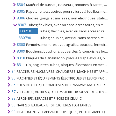
8304
Matériel de bureau; classeurs, armoires à cartes, plateaux et supports à papier, plumiers, supports de timbres et articles similaires, en métaux communs, à l'exclusion des meubles de bureau du no. 9403
8305
Papeterie; accessoires pour reliures à feuillets mobiles ou pour limes, attaches-lettres, coins-lettres, trombones, étiquettes à indexer et simil., agrafes en bandes (pour bureaux, rembourrages, emballages), en métaux communs
8306
Cloches, gongs et similaires; non électriques, statuettes, autres ornements, photographies, images, cadres similaires, miroirs, en métaux communs
8307
Tubes; flexibles, avec ou sans accessoires, en métaux communs
830710
Tubes; flexibles, avec ou sans accessoires, en fer ou en acier
830790
Tubes; souples, avec ou sans accessoires en métaux communs, autres que ceux en fer ou en acier
8308
Fermoirs, montures avec agrafes, boucles, fermoirs à boucles, crochets, oeillets, etc. pour vêtements et accessoires, chaussures, bijoux, montres-bracelets, livres, auvents, maroquinerie, articles de voyage, articles de sellerie, etc., rivets tubulaires, perles, paillettes, en métaux communs
8309
Bouchons, bouchons, couvercles (y compris les bouchons de couronne, les bouchons à vis, les bouchons verseurs); capsules pour bouteilles, bondes filetées, couvercles de bondes, joints et autres accessoires d'emballage, en métaux communs
8310
Plaques de signalisation, plaques signalétiques, plaques signalétiques et plaques similaires, numéros, lettres et autres symboles, en métaux communs, à l'exclusion de ceux du no. 9405
8311
Fils, baguettes, tubes, plaques, électrodes en métaux communs ou en carbures métalliques; des types utilisés pour le brasage, le brasage, le soudage; fils et baguettes pour la pulvérisation de métal
84
RÉACTEURS NUCLÉAIRES, CHAUDIÈRES, MACHINES ET APPAREILS MÉCANIQUES; PARTIES DE CELLES-CI
85
MACHINES ET ÉQUIPEMENTS ÉLECTRIQUES ET LEURS PARTIES; ENREGISTREURS ET REPRODUCTEURS SONORES; APPAREILS D'ENREGISTREMENT OU DE REPRODUCTION DES IMAGES ET DU SON EN TÉLÉVISION, PIÈCES ET ACCESSOIRES DE TELS ARTICLES
86
CHEMIN DE FER, LOCOMOTIVES DE TRAMWAY, MATÉRIEL ROULANT ET LEURS PARTIES; RACCORDS DE CHEMIN DE FER OU DE TRAMWAY ET RACCORDS ET PIÈCES DE CELLES-CI; ÉQUIPEMENT DE SIGNALISATION DE TRAFIC MÉCANIQUE (Y COMPRIS ÉLECTRO-MÉCANIQUE) DE TOUS TYPES
87
VÉHICULES; AUTRES QUE LE MATÉRIEL ROULANT DE CHEMIN DE FER OU DE TRAMWAY, ET LEURS PIÈCES ET ACCESSOIRES
88
AÉRONEFS, ESPACES ET PIÈCES DE CELUI-CI
89
NAVIRES, BATEAUX ET STRUCTURES FLOTTANTES
90
INSTRUMENTS ET APPAREILS OPTIQUES, PHOTOGRAPHIQUES, CINÉMATOGRAPHIQUES, DE MESURE, DE CONTRÔLE, DE MÉDECINE OU DE CHIRURGIE; PIÈCES ET ACCESSOIRES