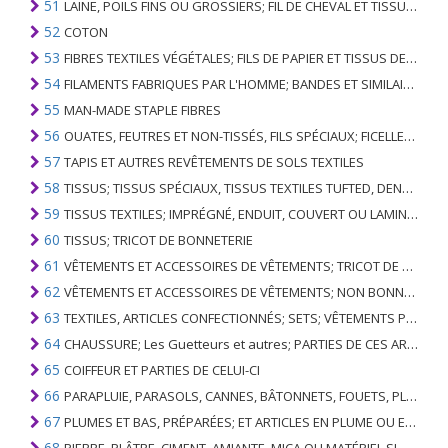
51
LAINE, POILS FINS OU GROSSIERS; FIL DE CHEVAL ET TISSU TISSÉ
52
COTON
53
FIBRES TEXTILES VÉGÉTALES; FILS DE PAPIER ET TISSUS DE FILS DE PAPIER
54
FILAMENTS FABRIQUES PAR L'HOMME; BANDES ET SIMILAIRES DE MATIERES TEXTILES SYNTHETIQUES
55
MAN-MADE STAPLE FIBRES
56
OUATES, FEUTRES ET NON-TISSÉS, FILS SPÉCIAUX; FICELLES, CORDES, CORDES, CÂBLES ET ARTICLES ASSOCIÉS
57
TAPIS ET AUTRES REVÊTEMENTS DE SOLS TEXTILES
58
TISSUS; TISSUS SPÉCIAUX, TISSUS TEXTILES TUFTED, DENTELLE, TAPISSERIES, GARNITURES, BRODERIES
59
TISSUS TEXTILES; IMPRÉGNÉ, ENDUIT, COUVERT OU LAMINÉ; ARTICLES TEXTILES D'UN TYPE ADAPTÉ À L'USAGE INDUSTRIEL
60
TISSUS; TRICOT DE BONNETERIE
61
VÊTEMENTS ET ACCESSOIRES DE VÊTEMENTS; TRICOT DE BONNETERIE
62
VÊTEMENTS ET ACCESSOIRES DE VÊTEMENTS; NON BONNETERIE
63
TEXTILES, ARTICLES CONFECTIONNÉS; SETS; VÊTEMENTS PORTÉS ET ARTICLES TEXTILES USÉS; RAGS
64
CHAUSSURE; Les Guetteurs et autres; PARTIES DE CES ARTICLES
65
COIFFEUR ET PARTIES DE CELUI-CI
66
PARAPLUIE, PARASOLS, CANNES, BÂTONNETS, FOUETS, PLANTES DE CONDUITE; ET LEURS PARTIES
67
PLUMES ET BAS, PRÉPARÉES; ET ARTICLES EN PLUME OU EN BAS; FLEURS ARTIFICIELLES; ARTICLES DE CHEVEUX HUMAINS
68