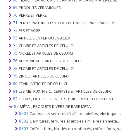
PIERRE, PLÂTRE, CIMENT, AMIANTE, MICA OU MATÉRIEL SIMILAIRE; ARTICLES DE CELUI-CI
69
PRODUITS CÉRAMIQUES
70
VERRE ET VERRE
71
PERLES NATURELLES ET DE CULTURE; PIERRES PRÉCIEUSES, SEMI-PRÉCIEUSES; MÉTAUX PRÉCIEUX, PLAQUÉS OU DOUBLÉS DE MÉTAUX PRÉCIEUX ET OUVRAGES EN CES MATIÈRES; IMITATION BIJOUTERIE; PIÈCE DE MONNAIE
72
FER ET ACIER
73
ARTICLES EN FER OU EN ACIER
74
CUIVRE ET ARTICLES DE CELUI-CI
75
NICKEL ET ARTICLES DE CELUI-CI
76
ALUMINIUM ET ARTICLES DE CELUI-CI
78
PLOMB ET ARTICLES DE CELUI-CI
79
ZINC ET ARTICLES DE CELUI-CI
80
ÉTAIN; ARTICLES DE CELUI-CI
81
LES MÉTAUX; N.E.C., CERMETS ET ARTICLES DE CELUI-CI
82
OUTILS, OUTILS, COUVERTS, CUILLÈRES ET FOURCHES DE MÉTAUX DE BASE; PARTIES DE CELLES-CI, EN METAL DE BASE
83
MÉTAL; PRODUITS DIVERS DE BASE METAL
8301
Cadenas et serrures (à clé, combinées, électriques) en métaux communs; fermoirs et montures à fermoirs comportant des fermetures, en métaux communs, clés pour articles ainsi que articles de brochage, en métaux communs
8302
Garnitures, ferrures et articles similaires en métaux communs pour meubles, portes, escaliers, fenêtres, coffres, coffres, etc., roulettes avec supports en métaux communs, ferme-portes automatiques en métaux communs
8303
Coffres-forts; blindés ou renforcés, coffres forts, portes et coffres de coffres-forts pour chambres fortes, caisses en argent liquide ou similaires et articles similaires, en métaux communs