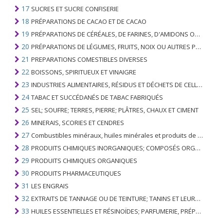
17
SUCRES ET SUCRE CONFISERIE
18
PRÉPARATIONS DE CACAO ET DE CACAO
19
PRÉPARATIONS DE CÉRÉALES, DE FARINES, D'AMIDONS OU DE LAIT; PRODUITS DE PATISSERIE
20
PRÉPARATIONS DE LÉGUMES, FRUITS, NOIX OU AUTRES PARTIES DE PLANTES
21
PREPARATIONS COMESTIBLES DIVERSES
22
BOISSONS, SPIRITUEUX ET VINAIGRE
23
INDUSTRIES ALIMENTAIRES, RÉSIDUS ET DÉCHETS DE CELLES-CI; FOURRAGE ANIMAL PRÉPARÉ
24
TABAC ET SUCCÉDANÉS DE TABAC FABRIQUÉS
25
SEL; SOUFRE; TERRES, PIERRE; PLÂTRES, CHAUX ET CIMENT
26
MINERAIS, SCORIES ET CENDRES
27
Combustibles minéraux, huiles minérales et produits de leur distillation; SUBSTANCES BITUMINEUSES; CIRES MINÉRALES
28
PRODUITS CHIMIQUES INORGANIQUES; COMPOSÉS ORGANIQUES ET INORGANIQUES DE MÉTAUX PRÉCIEUX; DE MÉTAUX DES TERRES RARES, D'ÉLÉMENTS RADIOACTIFS ET D'ISOTOPES
29
PRODUITS CHIMIQUES ORGANIQUES
30
PRODUITS PHARMACEUTIQUES
31
LES ENGRAIS
32
EXTRAITS DE TANNAGE OU DE TEINTURE; TANINS ET LEURS DERIVES; COLORANTS, PIGMENTS ET AUTRES MATIERES COLORANTES; PEINTURES, VERNIS; MASTIC, AUTRES MASTIQUES; ENCRES
33
HUILES ESSENTIELLES ET RÉSINOÏDES; PARFUMERIE, PRÉPARATIONS COSMÉTIQUES OU DE TOILETTE