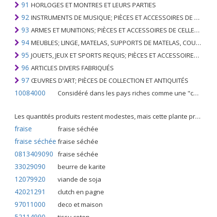
91
HORLOGES ET MONTRES ET LEURS PARTIES
92
INSTRUMENTS DE MUSIQUE; PIÈCES ET ACCESSOIRES DE TELS ARTICLES
93
ARMES ET MUNITIONS; PIÈCES ET ACCESSOIRES DE CELLES-CI
94
MEUBLES; LINGE, MATELAS, SUPPORTS DE MATELAS, COUSSINS ET AMEUBLEMENT SIMILAIRE FARCI; LAMPES ET RACCORDS D'ÉCLAIRAGE, N.E.C .; SIGNES LUMINEUSES, PLAQUES DE NOMS LUMINEUSES ET SIMILAIRES; BÂTIMENTS PRÉFABRIQUÉS
95
JOUETS, JEUX ET SPORTS REQUIS; PIÈCES ET ACCESSOIRES DE CELLES-CI
96
ARTICLES DIVERS FABRIQUÉS
97
ŒUVRES D'ART; PIÈCES DE COLLECTION ET ANTIQUITÉS
10084000
Considéré dans les pays riches comme une "céréale mineure", le fonio blanc est une graminée de la famille des poaceae cultivée pour ses graines dans certaines régions d'Afrique.
Les quantités produits restent modestes, mais cette plante présente malgré tout de nombreuses qualités. Elle est utilisé dans l'alimentation humaine et entre dans la préparation de nombreuses recettes traditionnelles africaines comme le couscous, la bouillie, les boulettes, les beignets et même le pain.
fraise
fraise séchée
fraise séchée
fraise séchée
0813409090
fraise séchée
33029090
beurre de karite
12079920
viande de soja
42021291
clutch en pagne
97011000
deco et maison
52114990