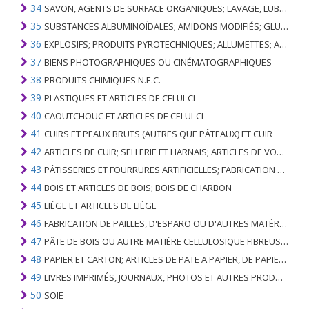
34
SAVON, AGENTS DE SURFACE ORGANIQUES; LAVAGE, LUBRIFICATION, POLISSAGE OU PRÉPARATION À L'ÉPURATION; CIRES ARTIFICIELLES OU PRÉPARÉES, BOUGIES ET ARTICLES SIMILAIRES, PÂTES À MODÉLISER, CIRES DENTAIRES ET PRÉPARATIONS DENTAIRES À BASE DE PLÂTRE
35
SUBSTANCES ALBUMINOÏDALES; AMIDONS MODIFIÉS; GLUES; ENZYMES
36
EXPLOSIFS; PRODUITS PYROTECHNIQUES; ALLUMETTES; ALLIAGES PYROPHORIQUES; CERTAINES PRÉPARATIONS COMBUSTIBLES
37
BIENS PHOTOGRAPHIQUES OU CINÉMATOGRAPHIQUES
38
PRODUITS CHIMIQUES N.E.C.
39
PLASTIQUES ET ARTICLES DE CELUI-CI
40
CAOUTCHOUC ET ARTICLES DE CELUI-CI
41
CUIRS ET PEAUX BRUTS (AUTRES QUE PÂTEAUX) ET CUIR
42
ARTICLES DE CUIR; SELLERIE ET ​​HARNAIS; ARTICLES DE VOYAGE, SACS À MAIN ET RÉCIPIENTS ANALOGUES; ARTICLES DE GUT ANIMAL (AUTRE QUE GUT DE SOIE-VERT)
43
PÂTISSERIES ET FOURRURES ARTIFICIELLES; FABRICATION DE CELLES-CI
44
BOIS ET ARTICLES DE BOIS; BOIS DE CHARBON
45
LIÈGE ET ARTICLES DE LIÈGE
46
FABRICATION DE PAILLES, D'ESPARO OU D'AUTRES MATÉRIAUX DE COULÉE; BASKETWARE ET WICKERWORK
47
PÂTE DE BOIS OU AUTRE MATIÈRE CELLULOSIQUE FIBREUSE; PAPIER OU CARTON RÉCUPÉRÉ (DÉCHETS ET DÉCHETS)
48
PAPIER ET CARTON; ARTICLES DE PATE A PAPIER, DE PAPIER OU DE CARTON
49
LIVRES IMPRIMÉS, JOURNAUX, PHOTOS ET AUTRES PRODUITS DE L'INDUSTRIE DE L'IMPRIMERIE; MANUSCRITS, TYPESCRIPTS ET PLANS
50
SOIE