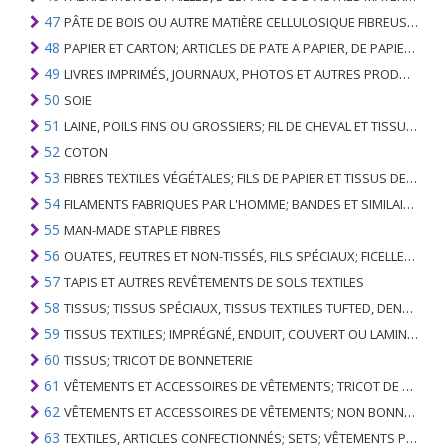
47
PÂTE DE BOIS OU AUTRE MATIÈRE CELLULOSIQUE FIBREUSE; PAPIER OU CARTON RÉCUPÉRÉ (DÉCHETS ET DÉCHETS)
48
PAPIER ET CARTON; ARTICLES DE PATE A PAPIER, DE PAPIER OU DE CARTON
49
LIVRES IMPRIMÉS, JOURNAUX, PHOTOS ET AUTRES PRODUITS DE L'INDUSTRIE DE L'IMPRIMERIE; MANUSCRITS, TYPESCRIPTS ET PLANS
50
SOIE
51
LAINE, POILS FINS OU GROSSIERS; FIL DE CHEVAL ET TISSU TISSÉ
52
COTON
53
FIBRES TEXTILES VÉGÉTALES; FILS DE PAPIER ET TISSUS DE FILS DE PAPIER
54
FILAMENTS FABRIQUES PAR L'HOMME; BANDES ET SIMILAIRES DE MATIERES TEXTILES SYNTHETIQUES
55
MAN-MADE STAPLE FIBRES
56
OUATES, FEUTRES ET NON-TISSÉS, FILS SPÉCIAUX; FICELLES, CORDES, CORDES, CÂBLES ET ARTICLES ASSOCIÉS
57
TAPIS ET AUTRES REVÊTEMENTS DE SOLS TEXTILES
58
TISSUS; TISSUS SPÉCIAUX, TISSUS TEXTILES TUFTED, DENTELLE, TAPISSERIES, GARNITURES, BRODERIES
59
TISSUS TEXTILES; IMPRÉGNÉ, ENDUIT, COUVERT OU LAMINÉ; ARTICLES TEXTILES D'UN TYPE ADAPTÉ À L'USAGE INDUSTRIEL
60
TISSUS; TRICOT DE BONNETERIE
61
VÊTEMENTS ET ACCESSOIRES DE VÊTEMENTS; TRICOT DE BONNETERIE
62
VÊTEMENTS ET ACCESSOIRES DE VÊTEMENTS; NON BONNETERIE
63
TEXTILES, ARTICLES CONFECTIONNÉS; SETS; VÊTEMENTS PORTÉS ET ARTICLES TEXTILES USÉS; RAGS