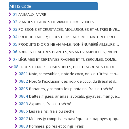
All HS Code
01
ANIMAUX; VIVRE
02
VIANDES ET ABATS DE VIANDE COMESTIBLES
03
POISSONS ET CRUSTACÉS, MOLLUSQUES ET AUTRES INVERTÉBRÉS AQUATIQUES
04
PRODUIT LAITIER; OEUFS D'OISEAUX; MIEL NATUREL; PRODUITS COMESTIBLES D'ORIGINE ANIMALE, NON ÉNUMÉRÉS AILLEURS OU INCLUS
05
PRODUITS D'ORIGINE ANIMALE; NON ÉNUMÉRÉ AILLEURS OU INCLUS
06
ARBRES ET AUTRES PLANTES, VIVANTS; AMPOULES, RACINES ET ANALOGUES; FLEURS COUPEES ET FEUILLAGE ORNEMENTAL
07
LÉGUMES ET CERTAINES RACINES ET TUBERCULES; COMESTIBLE
08
FRUITS ET NOIX, COMESTIBLES; PEEL D'AGRUMES OU DE MELONS
0801
Noix, comestibles; noix de coco, noix du Brésil et noix de cajou, fraîches ou sèches, même sans leurs coques ou décortiquées
0802
Noix (à l'exclusion des noix de coco, du Brésil et des noix de cajou); frais ou séchés, même sans leurs coques ou décortiqués
0803
Bananes, y compris les plantains; frais ou séché
0804
Dattes, figues, ananas, avocats, goyaves, mangues et mangoustans; frais ou séché
0805
Agrumes; frais ou séché
0806
Les raisins; frais ou séché
0807
Melons (y compris les pastèques) et papayes (papayes); Frais
0808
Pommes, poires et coings; Frais