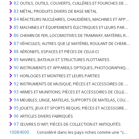
82
OUTILS, OUTILS, COUVERTS, CUILLÈRES ET FOURCHES DE MÉTAUX DE BASE; PARTIES DE CELLES-CI, EN METAL DE BASE
83
MÉTAL; PRODUITS DIVERS DE BASE METAL
84
RÉACTEURS NUCLÉAIRES, CHAUDIÈRES, MACHINES ET APPAREILS MÉCANIQUES; PARTIES DE CELLES-CI
85
MACHINES ET ÉQUIPEMENTS ÉLECTRIQUES ET LEURS PARTIES; ENREGISTREURS ET REPRODUCTEURS SONORES; APPAREILS D'ENREGISTREMENT OU DE REPRODUCTION DES IMAGES ET DU SON EN TÉLÉVISION, PIÈCES ET ACCESSOIRES DE TELS ARTICLES
86
CHEMIN DE FER, LOCOMOTIVES DE TRAMWAY, MATÉRIEL ROULANT ET LEURS PARTIES; RACCORDS DE CHEMIN DE FER OU DE TRAMWAY ET RACCORDS ET PIÈCES DE CELLES-CI; ÉQUIPEMENT DE SIGNALISATION DE TRAFIC MÉCANIQUE (Y COMPRIS ÉLECTRO-MÉCANIQUE) DE TOUS TYPES
87
VÉHICULES; AUTRES QUE LE MATÉRIEL ROULANT DE CHEMIN DE FER OU DE TRAMWAY, ET LEURS PIÈCES ET ACCESSOIRES
88
AÉRONEFS, ESPACES ET PIÈCES DE CELUI-CI
89
NAVIRES, BATEAUX ET STRUCTURES FLOTTANTES
90
INSTRUMENTS ET APPAREILS OPTIQUES, PHOTOGRAPHIQUES, CINÉMATOGRAPHIQUES, DE MESURE, DE CONTRÔLE, DE MÉDECINE OU DE CHIRURGIE; PIÈCES ET ACCESSOIRES
91
HORLOGES ET MONTRES ET LEURS PARTIES
92
INSTRUMENTS DE MUSIQUE; PIÈCES ET ACCESSOIRES DE TELS ARTICLES
93
ARMES ET MUNITIONS; PIÈCES ET ACCESSOIRES DE CELLES-CI
94
MEUBLES; LINGE, MATELAS, SUPPORTS DE MATELAS, COUSSINS ET AMEUBLEMENT SIMILAIRE FARCI; LAMPES ET RACCORDS D'ÉCLAIRAGE, N.E.C .; SIGNES LUMINEUSES, PLAQUES DE NOMS LUMINEUSES ET SIMILAIRES; BÂTIMENTS PRÉFABRIQUÉS
95
JOUETS, JEUX ET SPORTS REQUIS; PIÈCES ET ACCESSOIRES DE CELLES-CI
96
ARTICLES DIVERS FABRIQUÉS
97
ŒUVRES D'ART; PIÈCES DE COLLECTION ET ANTIQUITÉS
10084000
Considéré dans les pays riches comme une "céréale mineure", le fonio blanc est une graminée de la famille des poaceae cultivée pour ses graines dans certaines régions d'Afrique.