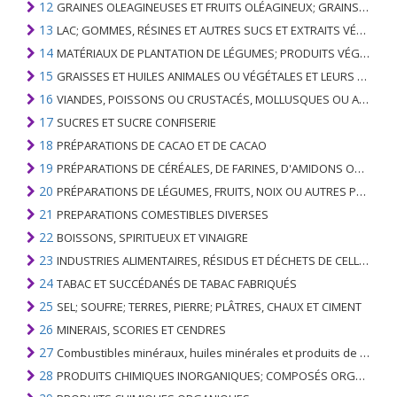
12
GRAINES OLEAGINEUSES ET FRUITS OLÉAGINEUX; GRAINS DIVERS, GRAINES ET FRUITS, PLANTES INDUSTRIELLES OU MÉDICINALES; PAILLE ET FOURRAGE
13
LAC; GOMMES, RÉSINES ET AUTRES SUCS ET EXTRAITS VÉGÉTAUX
14
MATÉRIAUX DE PLANTATION DE LÉGUMES; PRODUITS VÉGÉTAUX NON DÉNOMMÉS NI COMPRIS AILLEURS
15
GRAISSES ET HUILES ANIMALES OU VÉGÉTALES ET LEURS PRODUITS DE CLIVAGE; GRAISSES ANIMALES PRÉPARÉES; CIRES ANIMALES OU VÉGÉTALES
16
VIANDES, POISSONS OU CRUSTACÉS, MOLLUSQUES OU AUTRES INVERTÉBRÉS AQUATIQUES; PRÉPARATIONS DE CELLES-CI
17
SUCRES ET SUCRE CONFISERIE
18
PRÉPARATIONS DE CACAO ET DE CACAO
19
PRÉPARATIONS DE CÉRÉALES, DE FARINES, D'AMIDONS OU DE LAIT; PRODUITS DE PATISSERIE
20
PRÉPARATIONS DE LÉGUMES, FRUITS, NOIX OU AUTRES PARTIES DE PLANTES
21
PREPARATIONS COMESTIBLES DIVERSES
22
BOISSONS, SPIRITUEUX ET VINAIGRE
23
INDUSTRIES ALIMENTAIRES, RÉSIDUS ET DÉCHETS DE CELLES-CI; FOURRAGE ANIMAL PRÉPARÉ
24
TABAC ET SUCCÉDANÉS DE TABAC FABRIQUÉS
25
SEL; SOUFRE; TERRES, PIERRE; PLÂTRES, CHAUX ET CIMENT
26
MINERAIS, SCORIES ET CENDRES
27
Combustibles minéraux, huiles minérales et produits de leur distillation; SUBSTANCES BITUMINEUSES; CIRES MINÉRALES
28
PRODUITS CHIMIQUES INORGANIQUES; COMPOSÉS ORGANIQUES ET INORGANIQUES DE MÉTAUX PRÉCIEUX; DE MÉTAUX DES TERRES RARES, D'ÉLÉMENTS RADIOACTIFS ET D'ISOTOPES