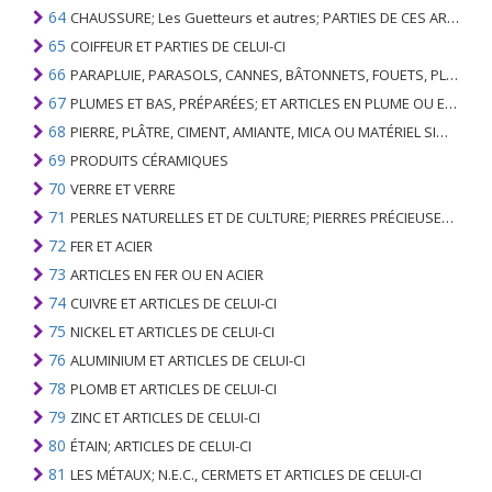
64
CHAUSSURE; Les Guetteurs et autres; PARTIES DE CES ARTICLES
65
COIFFEUR ET PARTIES DE CELUI-CI
66
PARAPLUIE, PARASOLS, CANNES, BÂTONNETS, FOUETS, PLANTES DE CONDUITE; ET LEURS PARTIES
67
PLUMES ET BAS, PRÉPARÉES; ET ARTICLES EN PLUME OU EN BAS; FLEURS ARTIFICIELLES; ARTICLES DE CHEVEUX HUMAINS
68
PIERRE, PLÂTRE, CIMENT, AMIANTE, MICA OU MATÉRIEL SIMILAIRE; ARTICLES DE CELUI-CI
69
PRODUITS CÉRAMIQUES
70
VERRE ET VERRE
71
PERLES NATURELLES ET DE CULTURE; PIERRES PRÉCIEUSES, SEMI-PRÉCIEUSES; MÉTAUX PRÉCIEUX, PLAQUÉS OU DOUBLÉS DE MÉTAUX PRÉCIEUX ET OUVRAGES EN CES MATIÈRES; IMITATION BIJOUTERIE; PIÈCE DE MONNAIE
72
FER ET ACIER
73
ARTICLES EN FER OU EN ACIER
74
CUIVRE ET ARTICLES DE CELUI-CI
75
NICKEL ET ARTICLES DE CELUI-CI
76
ALUMINIUM ET ARTICLES DE CELUI-CI
78
PLOMB ET ARTICLES DE CELUI-CI
79
ZINC ET ARTICLES DE CELUI-CI
80
ÉTAIN; ARTICLES DE CELUI-CI
81
LES MÉTAUX; N.E.C., CERMETS ET ARTICLES DE CELUI-CI