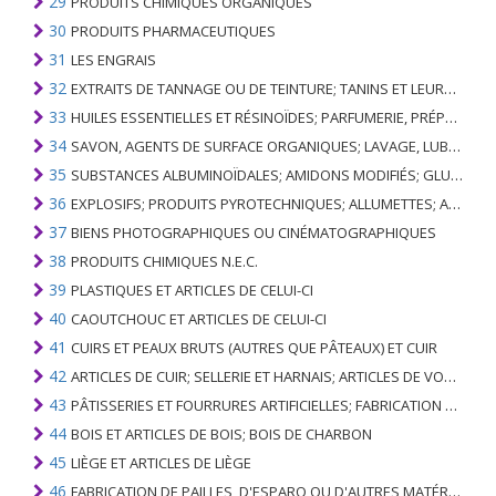
29
PRODUITS CHIMIQUES ORGANIQUES
30
PRODUITS PHARMACEUTIQUES
31
LES ENGRAIS
32
EXTRAITS DE TANNAGE OU DE TEINTURE; TANINS ET LEURS DERIVES; COLORANTS, PIGMENTS ET AUTRES MATIERES COLORANTES; PEINTURES, VERNIS; MASTIC, AUTRES MASTIQUES; ENCRES
33
HUILES ESSENTIELLES ET RÉSINOÏDES; PARFUMERIE, PRÉPARATIONS COSMÉTIQUES OU DE TOILETTE
34
SAVON, AGENTS DE SURFACE ORGANIQUES; LAVAGE, LUBRIFICATION, POLISSAGE OU PRÉPARATION À L'ÉPURATION; CIRES ARTIFICIELLES OU PRÉPARÉES, BOUGIES ET ARTICLES SIMILAIRES, PÂTES À MODÉLISER, CIRES DENTAIRES ET PRÉPARATIONS DENTAIRES À BASE DE PLÂTRE
35
SUBSTANCES ALBUMINOÏDALES; AMIDONS MODIFIÉS; GLUES; ENZYMES
36
EXPLOSIFS; PRODUITS PYROTECHNIQUES; ALLUMETTES; ALLIAGES PYROPHORIQUES; CERTAINES PRÉPARATIONS COMBUSTIBLES
37
BIENS PHOTOGRAPHIQUES OU CINÉMATOGRAPHIQUES
38
PRODUITS CHIMIQUES N.E.C.
39
PLASTIQUES ET ARTICLES DE CELUI-CI
40
CAOUTCHOUC ET ARTICLES DE CELUI-CI
41
CUIRS ET PEAUX BRUTS (AUTRES QUE PÂTEAUX) ET CUIR
42
ARTICLES DE CUIR; SELLERIE ET ​​HARNAIS; ARTICLES DE VOYAGE, SACS À MAIN ET RÉCIPIENTS ANALOGUES; ARTICLES DE GUT ANIMAL (AUTRE QUE GUT DE SOIE-VERT)
43
PÂTISSERIES ET FOURRURES ARTIFICIELLES; FABRICATION DE CELLES-CI
44
BOIS ET ARTICLES DE BOIS; BOIS DE CHARBON
45
LIÈGE ET ARTICLES DE LIÈGE
46
FABRICATION DE PAILLES, D'ESPARO OU D'AUTRES MATÉRIAUX DE COULÉE; BASKETWARE ET WICKERWORK