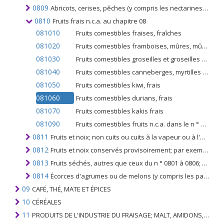
0809
Abricots, cerises, pêches (y compris les nectarines), prunes et prunelles, frais
0810
Fruits frais n.c.a. au chapitre 08
081010
Fruits comestibles fraises, fraîches
081020
Fruits comestibles framboises, mûres, mûres et groseilles à grappes, frais
081030
Fruits comestibles groseilles et groseilles noires, blanches ou rouges, fraîches
081040
Fruits comestibles canneberges, myrtilles et autres fruits du genre 'vaccinium', frais
081050
Fruits comestibles kiwi, frais
081060
Fruits comestibles durians, frais
081070
Fruits comestibles kakis frais
081090
Fruits comestibles fruits n.c.a. dans le n ° 0801 à 0810, frais
0811
Fruits et noix; non cuits ou cuits à la vapeur ou à l'eau dans l'eau, congelés, même additionnés de sucre ou d'autres édulcorants
0812
Fruits et noix conservés provisoirement; par exemple. par du dioxyde de soufre, de la saumure, dans de l'eau soufrée ou dans d'autres solutions de conservation, mais impropres à l'alimentation en l'état pour la consommation immédiate
0813
Fruits séchés, autres que ceux du n ° 0801 à 0806; mélanges de fruits à coque ou de fruits séchés du présent chapitre
0814
Écorces d'agrumes ou de melons (y compris les pastèques); frais, congelés, séchés ou conservés provisoirement dans l'eau salée, dans l'eau soufrée ou dans d'autres solutions de conservation
09
CAFÉ, THÉ, MATE ET ÉPICES
10
CÉRÉALES
11
PRODUITS DE L'INDUSTRIE DU FRAISAGE; MALT, AMIDONS, INULINE, GLUTEN DE BLÉ