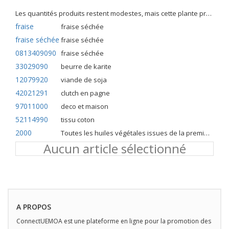
Les quantités produits restent modestes, mais cette plante présente malgré tout de nombreuses qualités. Elle est utilisé dans l'alimentation humaine et entre dans la préparation de nombreuses recettes traditionnelles africaines comme le couscous, la bouillie, les boulettes, les beignets et même le pain.
fraise
fraise séchée
fraise séchée
fraise séchée
0813409090
fraise séchée
33029090
beurre de karite
12079920
viande de soja
42021291
clutch en pagne
97011000
deco et maison
52114990
tissu coton
2000
Toutes les huiles végétales issues de la première pression à froid
Aucun article sélectionné
A PROPOS
ConnectUEMOA est une plateforme en ligne pour la promotion des