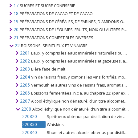
17
SUCRES ET SUCRE CONFISERIE
18
PRÉPARATIONS DE CACAO ET DE CACAO
19
PRÉPARATIONS DE CÉRÉALES, DE FARINES, D'AMIDONS OU DE LAIT; PRODUITS DE PATISSERIE
20
PRÉPARATIONS DE LÉGUMES, FRUITS, NOIX OU AUTRES PARTIES DE PLANTES
21
PREPARATIONS COMESTIBLES DIVERSES
22
BOISSONS, SPIRITUEUX ET VINAIGRE
2201
Eaux, y compris les eaux minérales naturelles ou artificielles et les eaux gazéifiées, non additionnées de sucre ou d'autres édulcorants ni aromatisées; glace et neige
2202
Eaux, y compris les eaux minérales et gazeuses, additionnées de sucre ou d'édulcorants, aromatisées; autres boissons non alcooliques, à l'exclusion des jus de fruits ou de légumes du no. 2009
2203
Bière faite de malt
2204
Vin de raisins frais, y compris les vins fortifiés; moûts de raisin autres que ceux du no. 2009
2205
Vermouth et autres vins de raisins frais, aromatisés avec des plantes ou des substances aromatiques
2206
Boissons fermentées, n.c.a. au chapitre 22; (par exemple, le cidre, le poiré, l'hydromel, le saké)
2207
Alcool éthylique non dénaturé; d'un titre alcoométrique volumique de 80% vol. ou plus; alcool éthylique et autres eaux-de-vie, dénaturés, de toute concentration
2208
Alcool éthylique non dénaturé; d'un titre alcoométrique volumique inférieur à 80% volume; spiritueux, liqueurs et autres boissons spiritueuses
220820
Spiritueux obtenus par distillation de vin de raisin ou de marc de raisin
220830
Whiskies
220840
Rhum et autres alcools obtenus par distillation de produits de canne à sucre fermentés