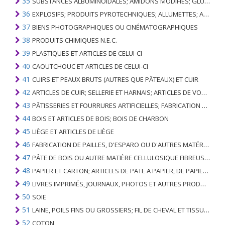
35
SUBSTANCES ALBUMINOÏDALES; AMIDONS MODIFIÉS; GLUES; ENZYMES
36
EXPLOSIFS; PRODUITS PYROTECHNIQUES; ALLUMETTES; ALLIAGES PYROPHORIQUES; CERTAINES PRÉPARATIONS COMBUSTIBLES
37
BIENS PHOTOGRAPHIQUES OU CINÉMATOGRAPHIQUES
38
PRODUITS CHIMIQUES N.E.C.
39
PLASTIQUES ET ARTICLES DE CELUI-CI
40
CAOUTCHOUC ET ARTICLES DE CELUI-CI
41
CUIRS ET PEAUX BRUTS (AUTRES QUE PÂTEAUX) ET CUIR
42
ARTICLES DE CUIR; SELLERIE ET ​​HARNAIS; ARTICLES DE VOYAGE, SACS À MAIN ET RÉCIPIENTS ANALOGUES; ARTICLES DE GUT ANIMAL (AUTRE QUE GUT DE SOIE-VERT)
43
PÂTISSERIES ET FOURRURES ARTIFICIELLES; FABRICATION DE CELLES-CI
44
BOIS ET ARTICLES DE BOIS; BOIS DE CHARBON
45
LIÈGE ET ARTICLES DE LIÈGE
46
FABRICATION DE PAILLES, D'ESPARO OU D'AUTRES MATÉRIAUX DE COULÉE; BASKETWARE ET WICKERWORK
47
PÂTE DE BOIS OU AUTRE MATIÈRE CELLULOSIQUE FIBREUSE; PAPIER OU CARTON RÉCUPÉRÉ (DÉCHETS ET DÉCHETS)
48
PAPIER ET CARTON; ARTICLES DE PATE A PAPIER, DE PAPIER OU DE CARTON
49
LIVRES IMPRIMÉS, JOURNAUX, PHOTOS ET AUTRES PRODUITS DE L'INDUSTRIE DE L'IMPRIMERIE; MANUSCRITS, TYPESCRIPTS ET PLANS
50
SOIE
51
LAINE, POILS FINS OU GROSSIERS; FIL DE CHEVAL ET TISSU TISSÉ
52
COTON