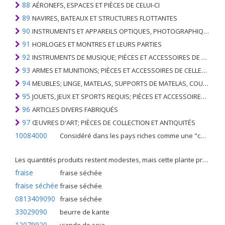
88
AÉRONEFS, ESPACES ET PIÈCES DE CELUI-CI
89
NAVIRES, BATEAUX ET STRUCTURES FLOTTANTES
90
INSTRUMENTS ET APPAREILS OPTIQUES, PHOTOGRAPHIQUES, CINÉMATOGRAPHIQUES, DE MESURE, DE CONTRÔLE, DE MÉDECINE OU DE CHIRURGIE; PIÈCES ET ACCESSOIRES
91
HORLOGES ET MONTRES ET LEURS PARTIES
92
INSTRUMENTS DE MUSIQUE; PIÈCES ET ACCESSOIRES DE TELS ARTICLES
93
ARMES ET MUNITIONS; PIÈCES ET ACCESSOIRES DE CELLES-CI
94
MEUBLES; LINGE, MATELAS, SUPPORTS DE MATELAS, COUSSINS ET AMEUBLEMENT SIMILAIRE FARCI; LAMPES ET RACCORDS D'ÉCLAIRAGE, N.E.C .; SIGNES LUMINEUSES, PLAQUES DE NOMS LUMINEUSES ET SIMILAIRES; BÂTIMENTS PRÉFABRIQUÉS
95
JOUETS, JEUX ET SPORTS REQUIS; PIÈCES ET ACCESSOIRES DE CELLES-CI
96
ARTICLES DIVERS FABRIQUÉS
97
ŒUVRES D'ART; PIÈCES DE COLLECTION ET ANTIQUITÉS
10084000
Considéré dans les pays riches comme une "céréale mineure", le fonio blanc est une graminée de la famille des poaceae cultivée pour ses graines dans certaines régions d'Afrique.
Les quantités produits restent modestes, mais cette plante présente malgré tout de nombreuses qualités. Elle est utilisé dans l'alimentation humaine et entre dans la préparation de nombreuses recettes traditionnelles africaines comme le couscous, la bouillie, les boulettes, les beignets et même le pain.
fraise
fraise séchée
fraise séchée
fraise séchée
0813409090
fraise séchée
33029090
beurre de karite
12079920