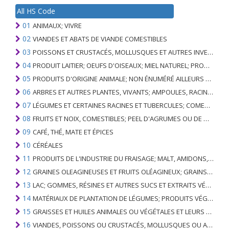
All HS Code
01
ANIMAUX; VIVRE
02
VIANDES ET ABATS DE VIANDE COMESTIBLES
03
POISSONS ET CRUSTACÉS, MOLLUSQUES ET AUTRES INVERTÉBRÉS AQUATIQUES
04
PRODUIT LAITIER; OEUFS D'OISEAUX; MIEL NATUREL; PRODUITS COMESTIBLES D'ORIGINE ANIMALE, NON ÉNUMÉRÉS AILLEURS OU INCLUS
05
PRODUITS D'ORIGINE ANIMALE; NON ÉNUMÉRÉ AILLEURS OU INCLUS
06
ARBRES ET AUTRES PLANTES, VIVANTS; AMPOULES, RACINES ET ANALOGUES; FLEURS COUPEES ET FEUILLAGE ORNEMENTAL
07
LÉGUMES ET CERTAINES RACINES ET TUBERCULES; COMESTIBLE
08
FRUITS ET NOIX, COMESTIBLES; PEEL D'AGRUMES OU DE MELONS
09
CAFÉ, THÉ, MATE ET ÉPICES
10
CÉRÉALES
11
PRODUITS DE L'INDUSTRIE DU FRAISAGE; MALT, AMIDONS, INULINE, GLUTEN DE BLÉ
12
GRAINES OLEAGINEUSES ET FRUITS OLÉAGINEUX; GRAINS DIVERS, GRAINES ET FRUITS, PLANTES INDUSTRIELLES OU MÉDICINALES; PAILLE ET FOURRAGE
13
LAC; GOMMES, RÉSINES ET AUTRES SUCS ET EXTRAITS VÉGÉTAUX
14
MATÉRIAUX DE PLANTATION DE LÉGUMES; PRODUITS VÉGÉTAUX NON DÉNOMMÉS NI COMPRIS AILLEURS
15
GRAISSES ET HUILES ANIMALES OU VÉGÉTALES ET LEURS PRODUITS DE CLIVAGE; GRAISSES ANIMALES PRÉPARÉES; CIRES ANIMALES OU VÉGÉTALES
16
VIANDES, POISSONS OU CRUSTACÉS, MOLLUSQUES OU AUTRES INVERTÉBRÉS AQUATIQUES; PRÉPARATIONS DE CELLES-CI