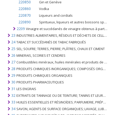
220850
Gin et Genève
220860
Vodka
220870
Liqueurs and cordials
220890
Spiritueux, liqueurs et autres boissons spiritueuses; n.c.a. dans le n ° 2208
2209
Vinaigre et succédanés de vinaigre obtenus à partir d'acide acétique
23
INDUSTRIES ALIMENTAIRES, RÉSIDUS ET DÉCHETS DE CELLES-CI; FOURRAGE ANIMAL PRÉPARÉ
24
TABAC ET SUCCÉDANÉS DE TABAC FABRIQUÉS
25
SEL; SOUFRE; TERRES, PIERRE; PLÂTRES, CHAUX ET CIMENT
26
MINERAIS, SCORIES ET CENDRES
27
Combustibles minéraux, huiles minérales et produits de leur distillation; SUBSTANCES BITUMINEUSES; CIRES MINÉRALES
28
PRODUITS CHIMIQUES INORGANIQUES; COMPOSÉS ORGANIQUES ET INORGANIQUES DE MÉTAUX PRÉCIEUX; DE MÉTAUX DES TERRES RARES, D'ÉLÉMENTS RADIOACTIFS ET D'ISOTOPES
29
PRODUITS CHIMIQUES ORGANIQUES
30
PRODUITS PHARMACEUTIQUES
31
LES ENGRAIS
32
EXTRAITS DE TANNAGE OU DE TEINTURE; TANINS ET LEURS DERIVES; COLORANTS, PIGMENTS ET AUTRES MATIERES COLORANTES; PEINTURES, VERNIS; MASTIC, AUTRES MASTIQUES; ENCRES
33
HUILES ESSENTIELLES ET RÉSINOÏDES; PARFUMERIE, PRÉPARATIONS COSMÉTIQUES OU DE TOILETTE
34
SAVON, AGENTS DE SURFACE ORGANIQUES; LAVAGE, LUBRIFICATION, POLISSAGE OU PRÉPARATION À L'ÉPURATION; CIRES ARTIFICIELLES OU PRÉPARÉES, BOUGIES ET ARTICLES SIMILAIRES, PÂTES À MODÉLISER, CIRES DENTAIRES ET PRÉPARATIONS DENTAIRES À BASE DE PLÂTRE