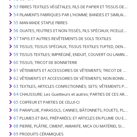
53
FIBRES TEXTILES VÉGÉTALES; FILS DE PAPIER ET TISSUS DE FILS DE PAPIER
54
FILAMENTS FABRIQUES PAR L'HOMME; BANDES ET SIMILAIRES DE MATIERES TEXTILES SYNTHETIQUES
55
MAN-MADE STAPLE FIBRES
56
OUATES, FEUTRES ET NON-TISSÉS, FILS SPÉCIAUX; FICELLES, CORDES, CORDES, CÂBLES ET ARTICLES ASSOCIÉS
57
TAPIS ET AUTRES REVÊTEMENTS DE SOLS TEXTILES
58
TISSUS; TISSUS SPÉCIAUX, TISSUS TEXTILES TUFTED, DENTELLE, TAPISSERIES, GARNITURES, BRODERIES
59
TISSUS TEXTILES; IMPRÉGNÉ, ENDUIT, COUVERT OU LAMINÉ; ARTICLES TEXTILES D'UN TYPE ADAPTÉ À L'USAGE INDUSTRIEL
60
TISSUS; TRICOT DE BONNETERIE
61
VÊTEMENTS ET ACCESSOIRES DE VÊTEMENTS; TRICOT DE BONNETERIE
62
VÊTEMENTS ET ACCESSOIRES DE VÊTEMENTS; NON BONNETERIE
63
TEXTILES, ARTICLES CONFECTIONNÉS; SETS; VÊTEMENTS PORTÉS ET ARTICLES TEXTILES USÉS; RAGS
64
CHAUSSURE; Les Guetteurs et autres; PARTIES DE CES ARTICLES
65
COIFFEUR ET PARTIES DE CELUI-CI
66
PARAPLUIE, PARASOLS, CANNES, BÂTONNETS, FOUETS, PLANTES DE CONDUITE; ET LEURS PARTIES
67
PLUMES ET BAS, PRÉPARÉES; ET ARTICLES EN PLUME OU EN BAS; FLEURS ARTIFICIELLES; ARTICLES DE CHEVEUX HUMAINS
68
PIERRE, PLÂTRE, CIMENT, AMIANTE, MICA OU MATÉRIEL SIMILAIRE; ARTICLES DE CELUI-CI
69
PRODUITS CÉRAMIQUES