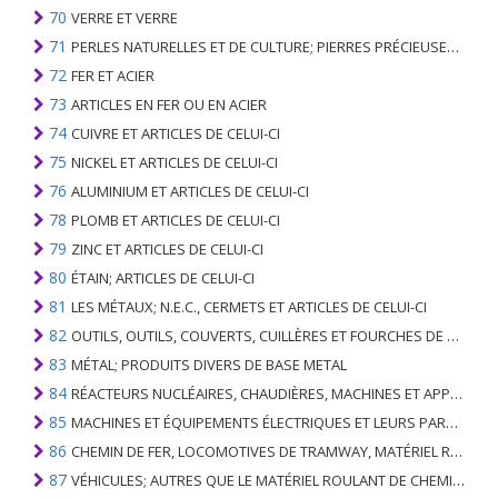
70
VERRE ET VERRE
71
PERLES NATURELLES ET DE CULTURE; PIERRES PRÉCIEUSES, SEMI-PRÉCIEUSES; MÉTAUX PRÉCIEUX, PLAQUÉS OU DOUBLÉS DE MÉTAUX PRÉCIEUX ET OUVRAGES EN CES MATIÈRES; IMITATION BIJOUTERIE; PIÈCE DE MONNAIE
72
FER ET ACIER
73
ARTICLES EN FER OU EN ACIER
74
CUIVRE ET ARTICLES DE CELUI-CI
75
NICKEL ET ARTICLES DE CELUI-CI
76
ALUMINIUM ET ARTICLES DE CELUI-CI
78
PLOMB ET ARTICLES DE CELUI-CI
79
ZINC ET ARTICLES DE CELUI-CI
80
ÉTAIN; ARTICLES DE CELUI-CI
81
LES MÉTAUX; N.E.C., CERMETS ET ARTICLES DE CELUI-CI
82
OUTILS, OUTILS, COUVERTS, CUILLÈRES ET FOURCHES DE MÉTAUX DE BASE; PARTIES DE CELLES-CI, EN METAL DE BASE
83
MÉTAL; PRODUITS DIVERS DE BASE METAL
84
RÉACTEURS NUCLÉAIRES, CHAUDIÈRES, MACHINES ET APPAREILS MÉCANIQUES; PARTIES DE CELLES-CI
85
MACHINES ET ÉQUIPEMENTS ÉLECTRIQUES ET LEURS PARTIES; ENREGISTREURS ET REPRODUCTEURS SONORES; APPAREILS D'ENREGISTREMENT OU DE REPRODUCTION DES IMAGES ET DU SON EN TÉLÉVISION, PIÈCES ET ACCESSOIRES DE TELS ARTICLES
86
CHEMIN DE FER, LOCOMOTIVES DE TRAMWAY, MATÉRIEL ROULANT ET LEURS PARTIES; RACCORDS DE CHEMIN DE FER OU DE TRAMWAY ET RACCORDS ET PIÈCES DE CELLES-CI; ÉQUIPEMENT DE SIGNALISATION DE TRAFIC MÉCANIQUE (Y COMPRIS ÉLECTRO-MÉCANIQUE) DE TOUS TYPES
87
VÉHICULES; AUTRES QUE LE MATÉRIEL ROULANT DE CHEMIN DE FER OU DE TRAMWAY, ET LEURS PIÈCES ET ACCESSOIRES