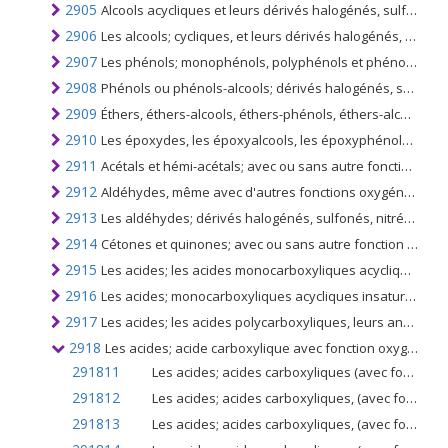
2905
Alcools acycliques et leurs dérivés halogénés, sulfonés, nitrés ou nitrosés
2906
Les alcools; cycliques, et leurs dérivés halogénés, sulfonés, nitrés ou nitrosés
2907
Les phénols; monophénols, polyphénols et phénols-alcools
2908
Phénols ou phénols-alcools; dérivés halogénés, sulfonés, nitrés ou nitrosés
2909
Éthers, éthers-alcools, éthers-phénols, éthers-alcools-phénols, peroxydes d'alcools, peroxydes d'éthers, peroxydes de cétones (chimiquement définis ou non); dérivé halogéné, sulfoné, nitré, nitrosé
2910
Les époxydes, les époxyalcools, les époxyphénols et les époxyéthers; avec un cycle à trois chaînons et leurs dérivés halogénés, sulfonés, nitrés ou nitrosés
2911
Acétals et hémi-acétals; avec ou sans autre fonction oxygénée, et leurs dérivés halogénés, sulfonés, nitrés ou nitrostés
2912
Aldéhydes, même avec d'autres fonctions oxygénées; les polymères cycliques d'aldéhydes; paraformaldéhyde
2913
Les aldéhydes; dérivés halogénés, sulfonés, nitrés ou nitrosés des produits du no. 2912
2914
Cétones et quinones; avec ou sans autre fonction oxygénée, et leurs dérivés halogénés, sulfonés, nitrés ou nitrostés
2915
Les acides; les acides monocarboxyliques acycliques saturés et leurs anhydrides, halogénures, peroxydes et peroxyacides; leurs dérivés halogénés, sulfonés, nitrés ou nitrosés
2916
Les acides; monocarboxyliques acycliques insaturés, monocarboxyliques cycliques, leurs anhydrides, halogénures, peroxydes et peroxyacides; leurs dérivés halogénés, sulfonés, nitrés ou nitrosés
2917
Les acides; les acides polycarboxyliques, leurs anhydrides, halogénures, peroxydes et peroxyacides; leurs dérivés halogénés, sulfonés, nitrés ou nitrosés
2918
Les acides; acide carboxylique avec fonction oxygène supplémentaire et leurs anhydrides, halogénures, peroxydes, peroxyacides; leurs dérivés halogénés, sulfonés, nitrés ou nitrosés
291811
Les acides; acides carboxyliques (avec fonction alcoolique mais sans autre fonction oxygénée), acide lactique, ses sels et ses esters
291812
Les acides; acides carboxyliques, (avec fonction alcoolique mais sans autre fonction oxygénée), acide tartrique
291813
Les acides; acides carboxyliques, (avec fonction alcoolique mais sans autre fonction oxygénée); les sels et les esters de l'acide tartrique