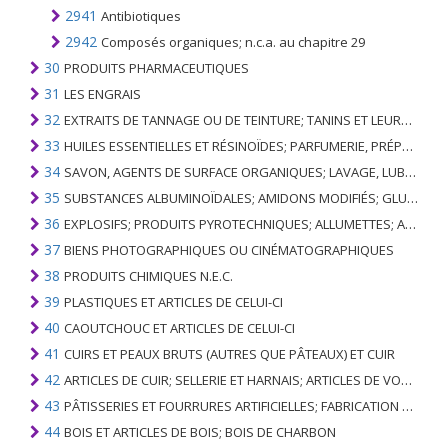
2941
Antibiotiques
2942
Composés organiques; n.c.a. au chapitre 29
30
PRODUITS PHARMACEUTIQUES
31
LES ENGRAIS
32
EXTRAITS DE TANNAGE OU DE TEINTURE; TANINS ET LEURS DERIVES; COLORANTS, PIGMENTS ET AUTRES MATIERES COLORANTES; PEINTURES, VERNIS; MASTIC, AUTRES MASTIQUES; ENCRES
33
HUILES ESSENTIELLES ET RÉSINOÏDES; PARFUMERIE, PRÉPARATIONS COSMÉTIQUES OU DE TOILETTE
34
SAVON, AGENTS DE SURFACE ORGANIQUES; LAVAGE, LUBRIFICATION, POLISSAGE OU PRÉPARATION À L'ÉPURATION; CIRES ARTIFICIELLES OU PRÉPARÉES, BOUGIES ET ARTICLES SIMILAIRES, PÂTES À MODÉLISER, CIRES DENTAIRES ET PRÉPARATIONS DENTAIRES À BASE DE PLÂTRE
35
SUBSTANCES ALBUMINOÏDALES; AMIDONS MODIFIÉS; GLUES; ENZYMES
36
EXPLOSIFS; PRODUITS PYROTECHNIQUES; ALLUMETTES; ALLIAGES PYROPHORIQUES; CERTAINES PRÉPARATIONS COMBUSTIBLES
37
BIENS PHOTOGRAPHIQUES OU CINÉMATOGRAPHIQUES
38
PRODUITS CHIMIQUES N.E.C.
39
PLASTIQUES ET ARTICLES DE CELUI-CI
40
CAOUTCHOUC ET ARTICLES DE CELUI-CI
41
CUIRS ET PEAUX BRUTS (AUTRES QUE PÂTEAUX) ET CUIR
42
ARTICLES DE CUIR; SELLERIE ET ​​HARNAIS; ARTICLES DE VOYAGE, SACS À MAIN ET RÉCIPIENTS ANALOGUES; ARTICLES DE GUT ANIMAL (AUTRE QUE GUT DE SOIE-VERT)
43
PÂTISSERIES ET FOURRURES ARTIFICIELLES; FABRICATION DE CELLES-CI
44
BOIS ET ARTICLES DE BOIS; BOIS DE CHARBON