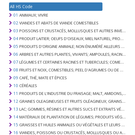
All HS Code
01
ANIMAUX; VIVRE
02
VIANDES ET ABATS DE VIANDE COMESTIBLES
03
POISSONS ET CRUSTACÉS, MOLLUSQUES ET AUTRES INVERTÉBRÉS AQUATIQUES
04
PRODUIT LAITIER; OEUFS D'OISEAUX; MIEL NATUREL; PRODUITS COMESTIBLES D'ORIGINE ANIMALE, NON ÉNUMÉRÉS AILLEURS OU INCLUS
05
PRODUITS D'ORIGINE ANIMALE; NON ÉNUMÉRÉ AILLEURS OU INCLUS
06
ARBRES ET AUTRES PLANTES, VIVANTS; AMPOULES, RACINES ET ANALOGUES; FLEURS COUPEES ET FEUILLAGE ORNEMENTAL
07
LÉGUMES ET CERTAINES RACINES ET TUBERCULES; COMESTIBLE
08
FRUITS ET NOIX, COMESTIBLES; PEEL D'AGRUMES OU DE MELONS
09
CAFÉ, THÉ, MATE ET ÉPICES
10
CÉRÉALES
11
PRODUITS DE L'INDUSTRIE DU FRAISAGE; MALT, AMIDONS, INULINE, GLUTEN DE BLÉ
12
GRAINES OLEAGINEUSES ET FRUITS OLÉAGINEUX; GRAINS DIVERS, GRAINES ET FRUITS, PLANTES INDUSTRIELLES OU MÉDICINALES; PAILLE ET FOURRAGE
13
LAC; GOMMES, RÉSINES ET AUTRES SUCS ET EXTRAITS VÉGÉTAUX
14
MATÉRIAUX DE PLANTATION DE LÉGUMES; PRODUITS VÉGÉTAUX NON DÉNOMMÉS NI COMPRIS AILLEURS
15
GRAISSES ET HUILES ANIMALES OU VÉGÉTALES ET LEURS PRODUITS DE CLIVAGE; GRAISSES ANIMALES PRÉPARÉES; CIRES ANIMALES OU VÉGÉTALES
16
VIANDES, POISSONS OU CRUSTACÉS, MOLLUSQUES OU AUTRES INVERTÉBRÉS AQUATIQUES; PRÉPARATIONS DE CELLES-CI