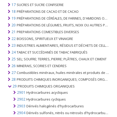
17
SUCRES ET SUCRE CONFISERIE
18
PRÉPARATIONS DE CACAO ET DE CACAO
19
PRÉPARATIONS DE CÉRÉALES, DE FARINES, D'AMIDONS OU DE LAIT; PRODUITS DE PATISSERIE
20
PRÉPARATIONS DE LÉGUMES, FRUITS, NOIX OU AUTRES PARTIES DE PLANTES
21
PREPARATIONS COMESTIBLES DIVERSES
22
BOISSONS, SPIRITUEUX ET VINAIGRE
23
INDUSTRIES ALIMENTAIRES, RÉSIDUS ET DÉCHETS DE CELLES-CI; FOURRAGE ANIMAL PRÉPARÉ
24
TABAC ET SUCCÉDANÉS DE TABAC FABRIQUÉS
25
SEL; SOUFRE; TERRES, PIERRE; PLÂTRES, CHAUX ET CIMENT
26
MINERAIS, SCORIES ET CENDRES
27
Combustibles minéraux, huiles minérales et produits de leur distillation; SUBSTANCES BITUMINEUSES; CIRES MINÉRALES
28
PRODUITS CHIMIQUES INORGANIQUES; COMPOSÉS ORGANIQUES ET INORGANIQUES DE MÉTAUX PRÉCIEUX; DE MÉTAUX DES TERRES RARES, D'ÉLÉMENTS RADIOACTIFS ET D'ISOTOPES
29
PRODUITS CHIMIQUES ORGANIQUES
2901
Hydrocarbures acycliques
2902
Hydrocarbures cycliques
2903
Dérivés halogénés d'hydrocarbures
2904
Dérivés sulfonés, nitrés ou nitrosés d'hydrocarbures; avec ou sans halogène