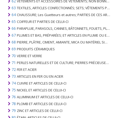
62
VÊTEMENTS ET ACCESSOIRES DE VÊTEMENTS; NON BONNETERIE
63
TEXTILES, ARTICLES CONFECTIONNÉS; SETS; VÊTEMENTS PORTÉS ET ARTICLES TEXTILES USÉS; RAGS
64
CHAUSSURE; Les Guetteurs et autres; PARTIES DE CES ARTICLES
65
COIFFEUR ET PARTIES DE CELUI-CI
66
PARAPLUIE, PARASOLS, CANNES, BÂTONNETS, FOUETS, PLANTES DE CONDUITE; ET LEURS PARTIES
67
PLUMES ET BAS, PRÉPARÉES; ET ARTICLES EN PLUME OU EN BAS; FLEURS ARTIFICIELLES; ARTICLES DE CHEVEUX HUMAINS
68
PIERRE, PLÂTRE, CIMENT, AMIANTE, MICA OU MATÉRIEL SIMILAIRE; ARTICLES DE CELUI-CI
69
PRODUITS CÉRAMIQUES
70
VERRE ET VERRE
71
PERLES NATURELLES ET DE CULTURE; PIERRES PRÉCIEUSES, SEMI-PRÉCIEUSES; MÉTAUX PRÉCIEUX, PLAQUÉS OU DOUBLÉS DE MÉTAUX PRÉCIEUX ET OUVRAGES EN CES MATIÈRES; IMITATION BIJOUTERIE; PIÈCE DE MONNAIE
72
FER ET ACIER
73
ARTICLES EN FER OU EN ACIER
74
CUIVRE ET ARTICLES DE CELUI-CI
75
NICKEL ET ARTICLES DE CELUI-CI
76
ALUMINIUM ET ARTICLES DE CELUI-CI
78
PLOMB ET ARTICLES DE CELUI-CI
79
ZINC ET ARTICLES DE CELUI-CI
80
ÉTAIN; ARTICLES DE CELUI-CI