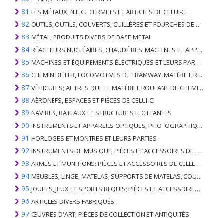
81
LES MÉTAUX; N.E.C., CERMETS ET ARTICLES DE CELUI-CI
82
OUTILS, OUTILS, COUVERTS, CUILLÈRES ET FOURCHES DE MÉTAUX DE BASE; PARTIES DE CELLES-CI, EN METAL DE BASE
83
MÉTAL; PRODUITS DIVERS DE BASE METAL
84
RÉACTEURS NUCLÉAIRES, CHAUDIÈRES, MACHINES ET APPAREILS MÉCANIQUES; PARTIES DE CELLES-CI
85
MACHINES ET ÉQUIPEMENTS ÉLECTRIQUES ET LEURS PARTIES; ENREGISTREURS ET REPRODUCTEURS SONORES; APPAREILS D'ENREGISTREMENT OU DE REPRODUCTION DES IMAGES ET DU SON EN TÉLÉVISION, PIÈCES ET ACCESSOIRES DE TELS ARTICLES
86
CHEMIN DE FER, LOCOMOTIVES DE TRAMWAY, MATÉRIEL ROULANT ET LEURS PARTIES; RACCORDS DE CHEMIN DE FER OU DE TRAMWAY ET RACCORDS ET PIÈCES DE CELLES-CI; ÉQUIPEMENT DE SIGNALISATION DE TRAFIC MÉCANIQUE (Y COMPRIS ÉLECTRO-MÉCANIQUE) DE TOUS TYPES
87
VÉHICULES; AUTRES QUE LE MATÉRIEL ROULANT DE CHEMIN DE FER OU DE TRAMWAY, ET LEURS PIÈCES ET ACCESSOIRES
88
AÉRONEFS, ESPACES ET PIÈCES DE CELUI-CI
89
NAVIRES, BATEAUX ET STRUCTURES FLOTTANTES
90
INSTRUMENTS ET APPAREILS OPTIQUES, PHOTOGRAPHIQUES, CINÉMATOGRAPHIQUES, DE MESURE, DE CONTRÔLE, DE MÉDECINE OU DE CHIRURGIE; PIÈCES ET ACCESSOIRES
91
HORLOGES ET MONTRES ET LEURS PARTIES
92
INSTRUMENTS DE MUSIQUE; PIÈCES ET ACCESSOIRES DE TELS ARTICLES
93
ARMES ET MUNITIONS; PIÈCES ET ACCESSOIRES DE CELLES-CI
94
MEUBLES; LINGE, MATELAS, SUPPORTS DE MATELAS, COUSSINS ET AMEUBLEMENT SIMILAIRE FARCI; LAMPES ET RACCORDS D'ÉCLAIRAGE, N.E.C .; SIGNES LUMINEUSES, PLAQUES DE NOMS LUMINEUSES ET SIMILAIRES; BÂTIMENTS PRÉFABRIQUÉS
95
JOUETS, JEUX ET SPORTS REQUIS; PIÈCES ET ACCESSOIRES DE CELLES-CI
96
ARTICLES DIVERS FABRIQUÉS
97
ŒUVRES D'ART; PIÈCES DE COLLECTION ET ANTIQUITÉS