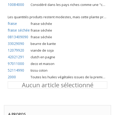
10084000
Considéré dans les pays riches comme une "céréale mineure", le fonio blanc est une graminée de la famille des poaceae cultivée pour ses graines dans certaines régions d'Afrique.
Les quantités produits restent modestes, mais cette plante présente malgré tout de nombreuses qualités. Elle est utilisé dans l'alimentation humaine et entre dans la préparation de nombreuses recettes traditionnelles africaines comme le couscous, la bouillie, les boulettes, les beignets et même le pain.
fraise
fraise séchée
fraise séchée
fraise séchée
0813409090
fraise séchée
33029090
beurre de karite
12079920
viande de soja
42021291
clutch en pagne
97011000
deco et maison
52114990
tissu coton
2000
Toutes les huiles végétales issues de la première pression à froid
Aucun article sélectionné
A PROPOS