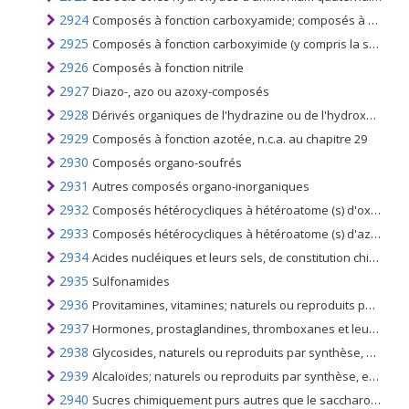
2924
Composés à fonction carboxyamide; composés à fonction amide de l'acide carbonique
2925
Composés à fonction carboxyimide (y compris la saccharine et ses sels) et composés à fonction imine
2926
Composés à fonction nitrile
2927
Diazo-, azo ou azoxy-composés
2928
Dérivés organiques de l'hydrazine ou de l'hydroxylamine
2929
Composés à fonction azotée, n.c.a. au chapitre 29
2930
Composés organo-soufrés
2931
Autres composés organo-inorganiques
2932
Composés hétérocycliques à hétéroatome (s) d'oxygène uniquement
2933
Composés hétérocycliques à hétéroatome (s) d'azote uniquement
2934
Acides nucléiques et leurs sels, de constitution chimique définie ou non; autres composés hétérocycliques
2935
Sulfonamides
2936
Provitamines, vitamines; naturels ou reproduits par synthèse (y compris les concentrats naturels), leurs dérivés utilisés en tant que vitamines, et les mélanges de ces substances précurseurs, présents ou non dans des solvants
2937
Hormones, prostaglandines, thromboxanes et leucotriènes, naturels ou reproduits par synthèse; leurs dérivés et leurs analogues structuraux, y compris les polypeptides à chaîne modifiée, utilisés principalement comme hormones.
2938
Glycosides, naturels ou reproduits par synthèse, et leurs sels, éthers, esters et autres dérivés
2939
Alcaloïdes; naturels ou reproduits par synthèse, et leurs sels, éthers, esters et autres dérivés
2940
Sucres chimiquement purs autres que le saccharose, le lactose, le maltose, le glucose et le fructose; éthers de sucre, acétals de sucre et esters de sucres et leurs sels, autres que les produits des nos 29.37, 29.38 ou 29.39