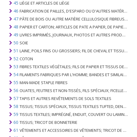
45
LIÈGE ET ARTICLES DE LIÈGE
46
FABRICATION DE PAILLES, D'ESPARO OU D'AUTRES MATÉRIAUX DE COULÉE; BASKETWARE ET WICKERWORK
47
PÂTE DE BOIS OU AUTRE MATIÈRE CELLULOSIQUE FIBREUSE; PAPIER OU CARTON RÉCUPÉRÉ (DÉCHETS ET DÉCHETS)
48
PAPIER ET CARTON; ARTICLES DE PATE A PAPIER, DE PAPIER OU DE CARTON
49
LIVRES IMPRIMÉS, JOURNAUX, PHOTOS ET AUTRES PRODUITS DE L'INDUSTRIE DE L'IMPRIMERIE; MANUSCRITS, TYPESCRIPTS ET PLANS
50
SOIE
51
LAINE, POILS FINS OU GROSSIERS; FIL DE CHEVAL ET TISSU TISSÉ
52
COTON
53
FIBRES TEXTILES VÉGÉTALES; FILS DE PAPIER ET TISSUS DE FILS DE PAPIER
54
FILAMENTS FABRIQUES PAR L'HOMME; BANDES ET SIMILAIRES DE MATIERES TEXTILES SYNTHETIQUES
55
MAN-MADE STAPLE FIBRES
56
OUATES, FEUTRES ET NON-TISSÉS, FILS SPÉCIAUX; FICELLES, CORDES, CORDES, CÂBLES ET ARTICLES ASSOCIÉS
57
TAPIS ET AUTRES REVÊTEMENTS DE SOLS TEXTILES
58
TISSUS; TISSUS SPÉCIAUX, TISSUS TEXTILES TUFTED, DENTELLE, TAPISSERIES, GARNITURES, BRODERIES
59
TISSUS TEXTILES; IMPRÉGNÉ, ENDUIT, COUVERT OU LAMINÉ; ARTICLES TEXTILES D'UN TYPE ADAPTÉ À L'USAGE INDUSTRIEL
60
TISSUS; TRICOT DE BONNETERIE
61
VÊTEMENTS ET ACCESSOIRES DE VÊTEMENTS; TRICOT DE BONNETERIE