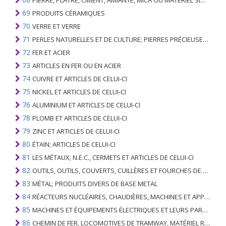
PIERRE, PLÂTRE, CIMENT, AMIANTE, MICA OU MATÉRIEL SIMILAIRE; ARTICLES DE CELUI-CI
69
PRODUITS CÉRAMIQUES
70
VERRE ET VERRE
71
PERLES NATURELLES ET DE CULTURE; PIERRES PRÉCIEUSES, SEMI-PRÉCIEUSES; MÉTAUX PRÉCIEUX, PLAQUÉS OU DOUBLÉS DE MÉTAUX PRÉCIEUX ET OUVRAGES EN CES MATIÈRES; IMITATION BIJOUTERIE; PIÈCE DE MONNAIE
72
FER ET ACIER
73
ARTICLES EN FER OU EN ACIER
74
CUIVRE ET ARTICLES DE CELUI-CI
75
NICKEL ET ARTICLES DE CELUI-CI
76
ALUMINIUM ET ARTICLES DE CELUI-CI
78
PLOMB ET ARTICLES DE CELUI-CI
79
ZINC ET ARTICLES DE CELUI-CI
80
ÉTAIN; ARTICLES DE CELUI-CI
81
LES MÉTAUX; N.E.C., CERMETS ET ARTICLES DE CELUI-CI
82
OUTILS, OUTILS, COUVERTS, CUILLÈRES ET FOURCHES DE MÉTAUX DE BASE; PARTIES DE CELLES-CI, EN METAL DE BASE
83
MÉTAL; PRODUITS DIVERS DE BASE METAL
84
RÉACTEURS NUCLÉAIRES, CHAUDIÈRES, MACHINES ET APPAREILS MÉCANIQUES; PARTIES DE CELLES-CI
85
MACHINES ET ÉQUIPEMENTS ÉLECTRIQUES ET LEURS PARTIES; ENREGISTREURS ET REPRODUCTEURS SONORES; APPAREILS D'ENREGISTREMENT OU DE REPRODUCTION DES IMAGES ET DU SON EN TÉLÉVISION, PIÈCES ET ACCESSOIRES DE TELS ARTICLES
86
CHEMIN DE FER, LOCOMOTIVES DE TRAMWAY, MATÉRIEL ROULANT ET LEURS PARTIES; RACCORDS DE CHEMIN DE FER OU DE TRAMWAY ET RACCORDS ET PIÈCES DE CELLES-CI; ÉQUIPEMENT DE SIGNALISATION DE TRAFIC MÉCANIQUE (Y COMPRIS ÉLECTRO-MÉCANIQUE) DE TOUS TYPES