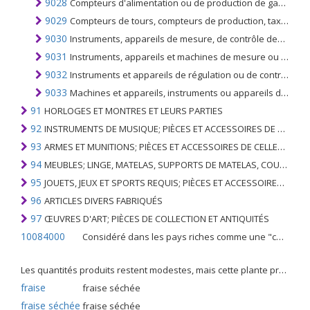
9028
Compteurs d'alimentation ou de production de gaz, de liquide ou d'électricité, y compris leurs appareils de calibrage
9029
Compteurs de tours, compteurs de production, taximètres, compteurs kilométriques, podomètres et similaires, indicateurs de vitesse et tachymètres, autres que ceux du n °. 9015, stroboscopes
9030
Instruments, appareils de mesure, de contrôle des grandeurs électriques et non des compteurs du n °. 9028; instruments, appareils pour mesurer ou détecter les rayonnements alpha, bêta, gamma, rayons X, cosmiques et autres
9031
Instruments, appareils et machines de mesure ou de contrôle, n.c.a. ou inclus dans ce chapitre; projecteurs de profil
9032
Instruments et appareils de régulation ou de contrôle; type automatique
9033
Machines et appareils, instruments ou appareils du chapitre 90; pièces et accessoires n.c.a. au chapitre 90
91
HORLOGES ET MONTRES ET LEURS PARTIES
92
INSTRUMENTS DE MUSIQUE; PIÈCES ET ACCESSOIRES DE TELS ARTICLES
93
ARMES ET MUNITIONS; PIÈCES ET ACCESSOIRES DE CELLES-CI
94
MEUBLES; LINGE, MATELAS, SUPPORTS DE MATELAS, COUSSINS ET AMEUBLEMENT SIMILAIRE FARCI; LAMPES ET RACCORDS D'ÉCLAIRAGE, N.E.C .; SIGNES LUMINEUSES, PLAQUES DE NOMS LUMINEUSES ET SIMILAIRES; BÂTIMENTS PRÉFABRIQUÉS
95
JOUETS, JEUX ET SPORTS REQUIS; PIÈCES ET ACCESSOIRES DE CELLES-CI
96
ARTICLES DIVERS FABRIQUÉS
97
ŒUVRES D'ART; PIÈCES DE COLLECTION ET ANTIQUITÉS
10084000
Considéré dans les pays riches comme une "céréale mineure", le fonio blanc est une graminée de la famille des poaceae cultivée pour ses graines dans certaines régions d'Afrique.
Les quantités produits restent modestes, mais cette plante présente malgré tout de nombreuses qualités. Elle est utilisé dans l'alimentation humaine et entre dans la préparation de nombreuses recettes traditionnelles africaines comme le couscous, la bouillie, les boulettes, les beignets et même le pain.
fraise
fraise séchée
fraise séchée
fraise séchée