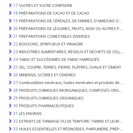
17
SUCRES ET SUCRE CONFISERIE
18
PRÉPARATIONS DE CACAO ET DE CACAO
19
PRÉPARATIONS DE CÉRÉALES, DE FARINES, D'AMIDONS OU DE LAIT; PRODUITS DE PATISSERIE
20
PRÉPARATIONS DE LÉGUMES, FRUITS, NOIX OU AUTRES PARTIES DE PLANTES
21
PREPARATIONS COMESTIBLES DIVERSES
22
BOISSONS, SPIRITUEUX ET VINAIGRE
23
INDUSTRIES ALIMENTAIRES, RÉSIDUS ET DÉCHETS DE CELLES-CI; FOURRAGE ANIMAL PRÉPARÉ
24
TABAC ET SUCCÉDANÉS DE TABAC FABRIQUÉS
25
SEL; SOUFRE; TERRES, PIERRE; PLÂTRES, CHAUX ET CIMENT
26
MINERAIS, SCORIES ET CENDRES
27
Combustibles minéraux, huiles minérales et produits de leur distillation; SUBSTANCES BITUMINEUSES; CIRES MINÉRALES
28
PRODUITS CHIMIQUES INORGANIQUES; COMPOSÉS ORGANIQUES ET INORGANIQUES DE MÉTAUX PRÉCIEUX; DE MÉTAUX DES TERRES RARES, D'ÉLÉMENTS RADIOACTIFS ET D'ISOTOPES
29
PRODUITS CHIMIQUES ORGANIQUES
30
PRODUITS PHARMACEUTIQUES
31
LES ENGRAIS
32
EXTRAITS DE TANNAGE OU DE TEINTURE; TANINS ET LEURS DERIVES; COLORANTS, PIGMENTS ET AUTRES MATIERES COLORANTES; PEINTURES, VERNIS; MASTIC, AUTRES MASTIQUES; ENCRES
33
HUILES ESSENTIELLES ET RÉSINOÏDES; PARFUMERIE, PRÉPARATIONS COSMÉTIQUES OU DE TOILETTE