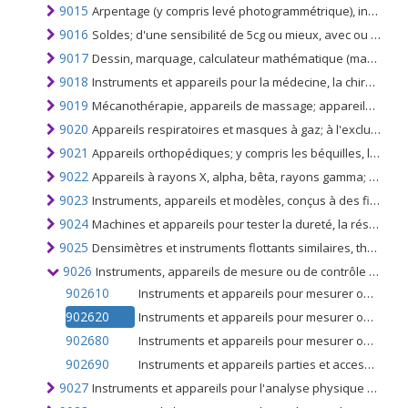
9015
Arpentage (y compris levé photogrammétrique), instruments et appareils hydrographiques, océanographiques, hydrologiques, météorologiques ou géophysiques, à l'exclusion des boussoles, télémètres
9016
Soldes; d'une sensibilité de 5cg ou mieux, avec ou sans poids
9017
Dessin, marquage, calculateur mathématique (machines à dessiner, rapporteurs, jeux de dessins, etc.); instruments de mesure de longueur (p.ex. barres de mesure, rubans, micromètres, compas) n.c.a.
9018
Instruments et appareils pour la médecine, la chirurgie, l'art dentaire ou l'art vétérinaire, y compris les appareils de scintigraphie, les autres appareils électromédicaux et les instruments de test de la vue
9019
Mécanothérapie, appareils de massage; appareils d'essai d'aptitude psychologique; l'ozone, l'oxygène, l'aérosolthérapie, la respiration artificielle ou d'autres appareils respiratoires thérapeutiques
9020
Appareils respiratoires et masques à gaz; à l'exclusion des masques de protection ne comportant ni parties mécaniques ni filtres remplaçables et à l'exclusion des appareils de l'art. 9019.20
9021
Appareils orthopédiques; y compris les béquilles, les ceintures chirurgicales et les fermes; attelles et autres appareils de fracture; parties artificielles du corps; appareils auditifs et autres portés, portés ou implantés dans le corps pour compenser un défaut ou une incapacité
9022
Appareils à rayons X, alpha, bêta, rayons gamma; tubes à rayons X, générateurs de rayons X, générateurs de haute tension, panneaux de contrôle et bureaux, écrans, tables d'examen ou de traitement, chaises et articles analogues
9023
Instruments, appareils et modèles, conçus à des fins de démonstration (dans l'éducation ou les expositions), impropres à d'autres usages
9024
Machines et appareils pour tester la dureté, la résistance, la compressibilité, l'élasticité d'autres propriétés mécaniques de matériaux (par exemple métaux, bois, textiles, papier, plastiques)
9025
Densimètres et instruments flottants similaires, thermomètres, pyromètres, baromètres, hygromètres et psychromètres, enregistreurs ou non
9026
Instruments, appareils de mesure ou de contrôle du débit, du niveau, de la pression des liquides, des gaz (p.ex. débitmètres, thermomètres, etc.), non des instruments et appareils du n °. 9014, 9015, 9028 ou 9032
902610
Instruments et appareils pour mesurer ou vérifier le débit ou le niveau de liquides
902620
Instruments et appareils pour mesurer ou vérifier la pression
902680
Instruments et appareils pour mesurer ou contrôler des variables de liquides ou de gaz (à l'exclusion de la pression ou du débit et du niveau des liquides et des n ° 9014, 9015, 9028 et 9032)
902690
Instruments et appareils parties et accessoires pour ceux qui mesurent ou vérifient le débit, le niveau, la pression ou d'autres variables des liquides ou des gaz (à l'exclusion de ceux des nos 9014, 9015, 9028 ou 9032)
9027
Instruments et appareils pour l'analyse physique ou chimique (p.ex. polarimètres, spectromètres), pour mesurer ou vérifier la viscosité, la porosité, etc., pour mesurer des quantités de chaleur, de son ou de lumière