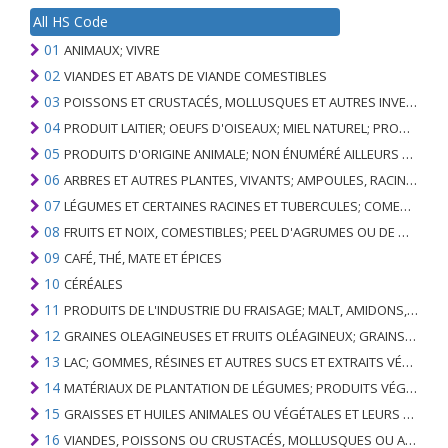
All HS Code
01
ANIMAUX; VIVRE
02
VIANDES ET ABATS DE VIANDE COMESTIBLES
03
POISSONS ET CRUSTACÉS, MOLLUSQUES ET AUTRES INVERTÉBRÉS AQUATIQUES
04
PRODUIT LAITIER; OEUFS D'OISEAUX; MIEL NATUREL; PRODUITS COMESTIBLES D'ORIGINE ANIMALE, NON ÉNUMÉRÉS AILLEURS OU INCLUS
05
PRODUITS D'ORIGINE ANIMALE; NON ÉNUMÉRÉ AILLEURS OU INCLUS
06
ARBRES ET AUTRES PLANTES, VIVANTS; AMPOULES, RACINES ET ANALOGUES; FLEURS COUPEES ET FEUILLAGE ORNEMENTAL
07
LÉGUMES ET CERTAINES RACINES ET TUBERCULES; COMESTIBLE
08
FRUITS ET NOIX, COMESTIBLES; PEEL D'AGRUMES OU DE MELONS
09
CAFÉ, THÉ, MATE ET ÉPICES
10
CÉRÉALES
11
PRODUITS DE L'INDUSTRIE DU FRAISAGE; MALT, AMIDONS, INULINE, GLUTEN DE BLÉ
12
GRAINES OLEAGINEUSES ET FRUITS OLÉAGINEUX; GRAINS DIVERS, GRAINES ET FRUITS, PLANTES INDUSTRIELLES OU MÉDICINALES; PAILLE ET FOURRAGE
13
LAC; GOMMES, RÉSINES ET AUTRES SUCS ET EXTRAITS VÉGÉTAUX
14
MATÉRIAUX DE PLANTATION DE LÉGUMES; PRODUITS VÉGÉTAUX NON DÉNOMMÉS NI COMPRIS AILLEURS
15
GRAISSES ET HUILES ANIMALES OU VÉGÉTALES ET LEURS PRODUITS DE CLIVAGE; GRAISSES ANIMALES PRÉPARÉES; CIRES ANIMALES OU VÉGÉTALES
16
VIANDES, POISSONS OU CRUSTACÉS, MOLLUSQUES OU AUTRES INVERTÉBRÉS AQUATIQUES; PRÉPARATIONS DE CELLES-CI