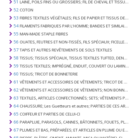
51
LAINE, POILS FINS OU GROSSIERS; FIL DE CHEVAL ET TISSU TISSÉ
52
COTON
53
FIBRES TEXTILES VÉGÉTALES; FILS DE PAPIER ET TISSUS DE FILS DE PAPIER
54
FILAMENTS FABRIQUES PAR L'HOMME; BANDES ET SIMILAIRES DE MATIERES TEXTILES SYNTHETIQUES
55
MAN-MADE STAPLE FIBRES
56
OUATES, FEUTRES ET NON-TISSÉS, FILS SPÉCIAUX; FICELLES, CORDES, CORDES, CÂBLES ET ARTICLES ASSOCIÉS
57
TAPIS ET AUTRES REVÊTEMENTS DE SOLS TEXTILES
58
TISSUS; TISSUS SPÉCIAUX, TISSUS TEXTILES TUFTED, DENTELLE, TAPISSERIES, GARNITURES, BRODERIES
59
TISSUS TEXTILES; IMPRÉGNÉ, ENDUIT, COUVERT OU LAMINÉ; ARTICLES TEXTILES D'UN TYPE ADAPTÉ À L'USAGE INDUSTRIEL
60
TISSUS; TRICOT DE BONNETERIE
61
VÊTEMENTS ET ACCESSOIRES DE VÊTEMENTS; TRICOT DE BONNETERIE
62
VÊTEMENTS ET ACCESSOIRES DE VÊTEMENTS; NON BONNETERIE
63
TEXTILES, ARTICLES CONFECTIONNÉS; SETS; VÊTEMENTS PORTÉS ET ARTICLES TEXTILES USÉS; RAGS
64
CHAUSSURE; Les Guetteurs et autres; PARTIES DE CES ARTICLES
65
COIFFEUR ET PARTIES DE CELUI-CI
66
PARAPLUIE, PARASOLS, CANNES, BÂTONNETS, FOUETS, PLANTES DE CONDUITE; ET LEURS PARTIES
67
PLUMES ET BAS, PRÉPARÉES; ET ARTICLES EN PLUME OU EN BAS; FLEURS ARTIFICIELLES; ARTICLES DE CHEVEUX HUMAINS
68