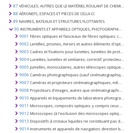
87
VÉHICULES; AUTRES QUE LE MATÉRIEL ROULANT DE CHEMIN DE FER OU DE TRAMWAY, ET LEURS PIÈCES ET ACCESSOIRES
88
AÉRONEFS, ESPACES ET PIÈCES DE CELUI-CI
89
NAVIRES, BATEAUX ET STRUCTURES FLOTTANTES
90
INSTRUMENTS ET APPAREILS OPTIQUES, PHOTOGRAPHIQUES, CINÉMATOGRAPHIQUES, DE MESURE, DE CONTRÔLE, DE MÉDECINE OU DE CHIRURGIE; PIÈCES ET ACCESSOIRES
9001
Fibres optiques et faisceaux de fibres optiques; câbles de fibres optiques non du no. 8544; feuilles, plaques de matériau polarisant; lentilles, prismes, miroirs, de tout matériau; démonté; verre non optique
9002
Lentilles, prismes, miroirs et autres éléments d'optique, en toutes matières, montés, en tant que parties ou garnitures pour instruments ou appareils, autres que les éléments en verre non travaillés optiquement
9003
Cadres et fixations pour lunettes, lunettes de protection ou similaires, et parties
9004
Lunettes, lunettes et similaires; correctif, protecteur ou autre
9005
Jumelles, monoculaires, autres télescopes optiques, montages donc; autres instruments d'astronomie, leurs montures, à l'exclusion des instruments de radioastronomie
9006
Caméras photographiques (sauf cinématographiques); appareils photographiques de lampes de poche et lampes à éclair autres que les lampes à décharge du n °. 8539
9007
Caméras et projecteurs cinématographiques, même incorporant un appareil d'enregistrement ou de reproduction du son
9008
Projecteurs d'images, autres que cinématographiques; agrandisseurs et réducteurs photographiques (autres que cinématographiques)
9010
Appareils et équipements de laboratoire photographiques (y compris cinématographiques), n.c.a. au chapitre 90; les négatoscopes; écrans de projection
9011
Microscopes, composés optiques; y compris ceux pour la photomicrographie, la cinéphotomicrographie ou la microprojection
9012
Microscopes (à l'exclusion des microscopes optiques); appareil de diffraction
9013
Dispositifs à cristaux liquides ne constituant pas des articles prévus plus spécifiquement dans d'autres rubriques; lasers, pas de diodes laser; autres appareils et instruments optiques, n.c.a. dans ce chapitre
9014
Instruments et appareils de navigation; direction balisage