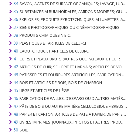
34
SAVON, AGENTS DE SURFACE ORGANIQUES; LAVAGE, LUBRIFICATION, POLISSAGE OU PRÉPARATION À L'ÉPURATION; CIRES ARTIFICIELLES OU PRÉPARÉES, BOUGIES ET ARTICLES SIMILAIRES, PÂTES À MODÉLISER, CIRES DENTAIRES ET PRÉPARATIONS DENTAIRES À BASE DE PLÂTRE
35
SUBSTANCES ALBUMINOÏDALES; AMIDONS MODIFIÉS; GLUES; ENZYMES
36
EXPLOSIFS; PRODUITS PYROTECHNIQUES; ALLUMETTES; ALLIAGES PYROPHORIQUES; CERTAINES PRÉPARATIONS COMBUSTIBLES
37
BIENS PHOTOGRAPHIQUES OU CINÉMATOGRAPHIQUES
38
PRODUITS CHIMIQUES N.E.C.
39
PLASTIQUES ET ARTICLES DE CELUI-CI
40
CAOUTCHOUC ET ARTICLES DE CELUI-CI
41
CUIRS ET PEAUX BRUTS (AUTRES QUE PÂTEAUX) ET CUIR
42
ARTICLES DE CUIR; SELLERIE ET ​​HARNAIS; ARTICLES DE VOYAGE, SACS À MAIN ET RÉCIPIENTS ANALOGUES; ARTICLES DE GUT ANIMAL (AUTRE QUE GUT DE SOIE-VERT)
43
PÂTISSERIES ET FOURRURES ARTIFICIELLES; FABRICATION DE CELLES-CI
44
BOIS ET ARTICLES DE BOIS; BOIS DE CHARBON
45
LIÈGE ET ARTICLES DE LIÈGE
46
FABRICATION DE PAILLES, D'ESPARO OU D'AUTRES MATÉRIAUX DE COULÉE; BASKETWARE ET WICKERWORK
47
PÂTE DE BOIS OU AUTRE MATIÈRE CELLULOSIQUE FIBREUSE; PAPIER OU CARTON RÉCUPÉRÉ (DÉCHETS ET DÉCHETS)
48
PAPIER ET CARTON; ARTICLES DE PATE A PAPIER, DE PAPIER OU DE CARTON
49
LIVRES IMPRIMÉS, JOURNAUX, PHOTOS ET AUTRES PRODUITS DE L'INDUSTRIE DE L'IMPRIMERIE; MANUSCRITS, TYPESCRIPTS ET PLANS
50
SOIE