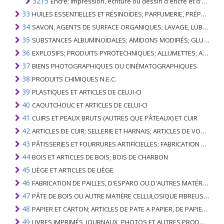
3215
Encre; impression, écriture ou dessin d'encre et d'autres encres; si concentré ou non
33
HUILES ESSENTIELLES ET RÉSINOÏDES; PARFUMERIE, PRÉPARATIONS COSMÉTIQUES OU DE TOILETTE
34
SAVON, AGENTS DE SURFACE ORGANIQUES; LAVAGE, LUBRIFICATION, POLISSAGE OU PRÉPARATION À L'ÉPURATION; CIRES ARTIFICIELLES OU PRÉPARÉES, BOUGIES ET ARTICLES SIMILAIRES, PÂTES À MODÉLISER, CIRES DENTAIRES ET PRÉPARATIONS DENTAIRES À BASE DE PLÂTRE
35
SUBSTANCES ALBUMINOÏDALES; AMIDONS MODIFIÉS; GLUES; ENZYMES
36
EXPLOSIFS; PRODUITS PYROTECHNIQUES; ALLUMETTES; ALLIAGES PYROPHORIQUES; CERTAINES PRÉPARATIONS COMBUSTIBLES
37
BIENS PHOTOGRAPHIQUES OU CINÉMATOGRAPHIQUES
38
PRODUITS CHIMIQUES N.E.C.
39
PLASTIQUES ET ARTICLES DE CELUI-CI
40
CAOUTCHOUC ET ARTICLES DE CELUI-CI
41
CUIRS ET PEAUX BRUTS (AUTRES QUE PÂTEAUX) ET CUIR
42
ARTICLES DE CUIR; SELLERIE ET ​​HARNAIS; ARTICLES DE VOYAGE, SACS À MAIN ET RÉCIPIENTS ANALOGUES; ARTICLES DE GUT ANIMAL (AUTRE QUE GUT DE SOIE-VERT)
43
PÂTISSERIES ET FOURRURES ARTIFICIELLES; FABRICATION DE CELLES-CI
44
BOIS ET ARTICLES DE BOIS; BOIS DE CHARBON
45
LIÈGE ET ARTICLES DE LIÈGE
46
FABRICATION DE PAILLES, D'ESPARO OU D'AUTRES MATÉRIAUX DE COULÉE; BASKETWARE ET WICKERWORK
47
PÂTE DE BOIS OU AUTRE MATIÈRE CELLULOSIQUE FIBREUSE; PAPIER OU CARTON RÉCUPÉRÉ (DÉCHETS ET DÉCHETS)
48
PAPIER ET CARTON; ARTICLES DE PATE A PAPIER, DE PAPIER OU DE CARTON
49
LIVRES IMPRIMÉS, JOURNAUX, PHOTOS ET AUTRES PRODUITS DE L'INDUSTRIE DE L'IMPRIMERIE; MANUSCRITS, TYPESCRIPTS ET PLANS