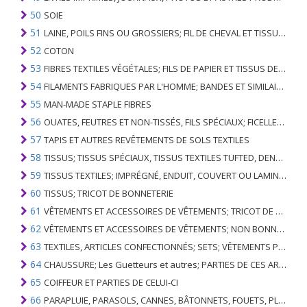
50
SOIE
51
LAINE, POILS FINS OU GROSSIERS; FIL DE CHEVAL ET TISSU TISSÉ
52
COTON
53
FIBRES TEXTILES VÉGÉTALES; FILS DE PAPIER ET TISSUS DE FILS DE PAPIER
54
FILAMENTS FABRIQUES PAR L'HOMME; BANDES ET SIMILAIRES DE MATIERES TEXTILES SYNTHETIQUES
55
MAN-MADE STAPLE FIBRES
56
OUATES, FEUTRES ET NON-TISSÉS, FILS SPÉCIAUX; FICELLES, CORDES, CORDES, CÂBLES ET ARTICLES ASSOCIÉS
57
TAPIS ET AUTRES REVÊTEMENTS DE SOLS TEXTILES
58
TISSUS; TISSUS SPÉCIAUX, TISSUS TEXTILES TUFTED, DENTELLE, TAPISSERIES, GARNITURES, BRODERIES
59
TISSUS TEXTILES; IMPRÉGNÉ, ENDUIT, COUVERT OU LAMINÉ; ARTICLES TEXTILES D'UN TYPE ADAPTÉ À L'USAGE INDUSTRIEL
60
TISSUS; TRICOT DE BONNETERIE
61
VÊTEMENTS ET ACCESSOIRES DE VÊTEMENTS; TRICOT DE BONNETERIE
62
VÊTEMENTS ET ACCESSOIRES DE VÊTEMENTS; NON BONNETERIE
63
TEXTILES, ARTICLES CONFECTIONNÉS; SETS; VÊTEMENTS PORTÉS ET ARTICLES TEXTILES USÉS; RAGS
64
CHAUSSURE; Les Guetteurs et autres; PARTIES DE CES ARTICLES
65
COIFFEUR ET PARTIES DE CELUI-CI
66
PARAPLUIE, PARASOLS, CANNES, BÂTONNETS, FOUETS, PLANTES DE CONDUITE; ET LEURS PARTIES