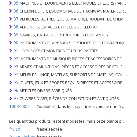
85
MACHINES ET ÉQUIPEMENTS ÉLECTRIQUES ET LEURS PARTIES; ENREGISTREURS ET REPRODUCTEURS SONORES; APPAREILS D'ENREGISTREMENT OU DE REPRODUCTION DES IMAGES ET DU SON EN TÉLÉVISION, PIÈCES ET ACCESSOIRES DE TELS ARTICLES
86
CHEMIN DE FER, LOCOMOTIVES DE TRAMWAY, MATÉRIEL ROULANT ET LEURS PARTIES; RACCORDS DE CHEMIN DE FER OU DE TRAMWAY ET RACCORDS ET PIÈCES DE CELLES-CI; ÉQUIPEMENT DE SIGNALISATION DE TRAFIC MÉCANIQUE (Y COMPRIS ÉLECTRO-MÉCANIQUE) DE TOUS TYPES
87
VÉHICULES; AUTRES QUE LE MATÉRIEL ROULANT DE CHEMIN DE FER OU DE TRAMWAY, ET LEURS PIÈCES ET ACCESSOIRES
88
AÉRONEFS, ESPACES ET PIÈCES DE CELUI-CI
89
NAVIRES, BATEAUX ET STRUCTURES FLOTTANTES
90
INSTRUMENTS ET APPAREILS OPTIQUES, PHOTOGRAPHIQUES, CINÉMATOGRAPHIQUES, DE MESURE, DE CONTRÔLE, DE MÉDECINE OU DE CHIRURGIE; PIÈCES ET ACCESSOIRES
91
HORLOGES ET MONTRES ET LEURS PARTIES
92
INSTRUMENTS DE MUSIQUE; PIÈCES ET ACCESSOIRES DE TELS ARTICLES
93
ARMES ET MUNITIONS; PIÈCES ET ACCESSOIRES DE CELLES-CI
94
MEUBLES; LINGE, MATELAS, SUPPORTS DE MATELAS, COUSSINS ET AMEUBLEMENT SIMILAIRE FARCI; LAMPES ET RACCORDS D'ÉCLAIRAGE, N.E.C .; SIGNES LUMINEUSES, PLAQUES DE NOMS LUMINEUSES ET SIMILAIRES; BÂTIMENTS PRÉFABRIQUÉS
95
JOUETS, JEUX ET SPORTS REQUIS; PIÈCES ET ACCESSOIRES DE CELLES-CI
96
ARTICLES DIVERS FABRIQUÉS
97
ŒUVRES D'ART; PIÈCES DE COLLECTION ET ANTIQUITÉS
10084000
Considéré dans les pays riches comme une "céréale mineure", le fonio blanc est une graminée de la famille des poaceae cultivée pour ses graines dans certaines régions d'Afrique.
Les quantités produits restent modestes, mais cette plante présente malgré tout de nombreuses qualités. Elle est utilisé dans l'alimentation humaine et entre dans la préparation de nombreuses recettes traditionnelles africaines comme le couscous, la bouillie, les boulettes, les beignets et même le pain.
fraise
fraise séchée
fraise séchée