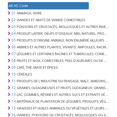
All HS Code
01
ANIMAUX; VIVRE
02
VIANDES ET ABATS DE VIANDE COMESTIBLES
03
POISSONS ET CRUSTACÉS, MOLLUSQUES ET AUTRES INVERTÉBRÉS AQUATIQUES
04
PRODUIT LAITIER; OEUFS D'OISEAUX; MIEL NATUREL; PRODUITS COMESTIBLES D'ORIGINE ANIMALE, NON ÉNUMÉRÉS AILLEURS OU INCLUS
05
PRODUITS D'ORIGINE ANIMALE; NON ÉNUMÉRÉ AILLEURS OU INCLUS
06
ARBRES ET AUTRES PLANTES, VIVANTS; AMPOULES, RACINES ET ANALOGUES; FLEURS COUPEES ET FEUILLAGE ORNEMENTAL
07
LÉGUMES ET CERTAINES RACINES ET TUBERCULES; COMESTIBLE
08
FRUITS ET NOIX, COMESTIBLES; PEEL D'AGRUMES OU DE MELONS
09
CAFÉ, THÉ, MATE ET ÉPICES
10
CÉRÉALES
11
PRODUITS DE L'INDUSTRIE DU FRAISAGE; MALT, AMIDONS, INULINE, GLUTEN DE BLÉ
12
GRAINES OLEAGINEUSES ET FRUITS OLÉAGINEUX; GRAINS DIVERS, GRAINES ET FRUITS, PLANTES INDUSTRIELLES OU MÉDICINALES; PAILLE ET FOURRAGE
13
LAC; GOMMES, RÉSINES ET AUTRES SUCS ET EXTRAITS VÉGÉTAUX
14
MATÉRIAUX DE PLANTATION DE LÉGUMES; PRODUITS VÉGÉTAUX NON DÉNOMMÉS NI COMPRIS AILLEURS
15
GRAISSES ET HUILES ANIMALES OU VÉGÉTALES ET LEURS PRODUITS DE CLIVAGE; GRAISSES ANIMALES PRÉPARÉES; CIRES ANIMALES OU VÉGÉTALES
16
VIANDES, POISSONS OU CRUSTACÉS, MOLLUSQUES OU AUTRES INVERTÉBRÉS AQUATIQUES; PRÉPARATIONS DE CELLES-CI