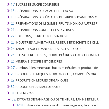
17
SUCRES ET SUCRE CONFISERIE
18
PRÉPARATIONS DE CACAO ET DE CACAO
19
PRÉPARATIONS DE CÉRÉALES, DE FARINES, D'AMIDONS OU DE LAIT; PRODUITS DE PATISSERIE
20
PRÉPARATIONS DE LÉGUMES, FRUITS, NOIX OU AUTRES PARTIES DE PLANTES
21
PREPARATIONS COMESTIBLES DIVERSES
22
BOISSONS, SPIRITUEUX ET VINAIGRE
23
INDUSTRIES ALIMENTAIRES, RÉSIDUS ET DÉCHETS DE CELLES-CI; FOURRAGE ANIMAL PRÉPARÉ
24
TABAC ET SUCCÉDANÉS DE TABAC FABRIQUÉS
25
SEL; SOUFRE; TERRES, PIERRE; PLÂTRES, CHAUX ET CIMENT
26
MINERAIS, SCORIES ET CENDRES
27
Combustibles minéraux, huiles minérales et produits de leur distillation; SUBSTANCES BITUMINEUSES; CIRES MINÉRALES
28
PRODUITS CHIMIQUES INORGANIQUES; COMPOSÉS ORGANIQUES ET INORGANIQUES DE MÉTAUX PRÉCIEUX; DE MÉTAUX DES TERRES RARES, D'ÉLÉMENTS RADIOACTIFS ET D'ISOTOPES
29
PRODUITS CHIMIQUES ORGANIQUES
30
PRODUITS PHARMACEUTIQUES
31
LES ENGRAIS
32
EXTRAITS DE TANNAGE OU DE TEINTURE; TANINS ET LEURS DERIVES; COLORANTS, PIGMENTS ET AUTRES MATIERES COLORANTES; PEINTURES, VERNIS; MASTIC, AUTRES MASTIQUES; ENCRES
3201
Extraits de bronzage d'origine végétale; tanins et leurs sels, éthers, esters et autres dérivés