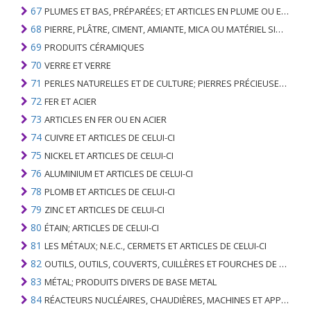
67
PLUMES ET BAS, PRÉPARÉES; ET ARTICLES EN PLUME OU EN BAS; FLEURS ARTIFICIELLES; ARTICLES DE CHEVEUX HUMAINS
68
PIERRE, PLÂTRE, CIMENT, AMIANTE, MICA OU MATÉRIEL SIMILAIRE; ARTICLES DE CELUI-CI
69
PRODUITS CÉRAMIQUES
70
VERRE ET VERRE
71
PERLES NATURELLES ET DE CULTURE; PIERRES PRÉCIEUSES, SEMI-PRÉCIEUSES; MÉTAUX PRÉCIEUX, PLAQUÉS OU DOUBLÉS DE MÉTAUX PRÉCIEUX ET OUVRAGES EN CES MATIÈRES; IMITATION BIJOUTERIE; PIÈCE DE MONNAIE
72
FER ET ACIER
73
ARTICLES EN FER OU EN ACIER
74
CUIVRE ET ARTICLES DE CELUI-CI
75
NICKEL ET ARTICLES DE CELUI-CI
76
ALUMINIUM ET ARTICLES DE CELUI-CI
78
PLOMB ET ARTICLES DE CELUI-CI
79
ZINC ET ARTICLES DE CELUI-CI
80
ÉTAIN; ARTICLES DE CELUI-CI
81
LES MÉTAUX; N.E.C., CERMETS ET ARTICLES DE CELUI-CI
82
OUTILS, OUTILS, COUVERTS, CUILLÈRES ET FOURCHES DE MÉTAUX DE BASE; PARTIES DE CELLES-CI, EN METAL DE BASE
83
MÉTAL; PRODUITS DIVERS DE BASE METAL
84
RÉACTEURS NUCLÉAIRES, CHAUDIÈRES, MACHINES ET APPAREILS MÉCANIQUES; PARTIES DE CELLES-CI