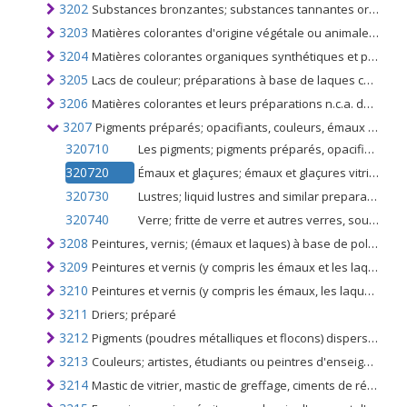
3202
Substances bronzantes; substances tannantes organiques ou inorganiques synthétiques; préparations tannantes contenant ou non des substances tannantes naturelles, préparations enzymatiques pour le prétannage
3203
Matières colorantes d'origine végétale ou animale (y compris les extraits de teinture, pas de noir animal); si chimiquement défini ou non; préparations à base de matières colorantes d'origine végétale ou animale
3204
Matières colorantes organiques synthétiques et préparations à base de celles-ci; les produits organiques synthétiques utilisés comme agents d'avivage fluorescents ou comme luminophores; si défini chimiquement ou non
3205
Lacs de couleur; préparations à base de laques colorées, telles que spécifiées à la note 3 du présent chapitre
3206
Matières colorantes et leurs préparations n.c.a. dans le n ° 3203, 3204, 3205; produits inorganiques, utilisés comme luminophores, même de constitution chimique définie
3207
Pigments préparés; opacifiants, couleurs, émaux vitrifiables, glaçures, engobes (engobes), lustres liquides, etc. utilisés dans l'émaillage ou l'industrie du verre; fritte de verre et poudre, granules ou flocons
320710
Les pigments; pigments préparés, opacifiants, colorants et préparations similaires
320720
Émaux et glaçures; émaux et glaçures vitrifiables, engobes (glissements) et préparations similaires
320730
Lustres; liquid lustres and similar preparations
320740
Verre; fritte de verre et autres verres, sous forme de poudre, de granules ou de flocons
3208
Peintures, vernis; (émaux et laques) à base de polymères synthétiques ou de polymères naturels chimiquement modifiés, dispersés ou dissous dans un milieu non aqueux
3209
Peintures et vernis (y compris les émaux et les laques) à base de polymères naturels synthétiques ou modifiés chimiquement, dispersés ou dissous dans un milieu aqueux
3210
Peintures et vernis (y compris les émaux, les laques et les détrempes), à l'exclusion de ceux du n °. 3209, pigments à l'eau préparés des types utilisés pour le finissage du cuir
3211
Driers; préparé
3212
Pigments (poudres métalliques et flocons) dispersés dans des milieux non aqueux sous forme liquide ou pâteuse, tels qu'utilisés dans la fabrication de peintures (y compris les émaux); emboutissage des feuilles, des colorants, etc dans des formes, emballage pour la vente au détail
3213
Couleurs; artistes, étudiants ou peintres d'enseignes, modifiant les teintes, les couleurs d'amusement et similaires; en tablettes, tubes, bocaux, bouteilles, poêles ou sous formes ou emballages similaires
3214
Mastic de vitrier, mastic de greffage, ciments de résine, composés de calfeutrage et autres mastics; garnitures de peintres; produits de surfaçage non réfractaires pour façades, murs intérieurs, planchers, plafonds ou similaires