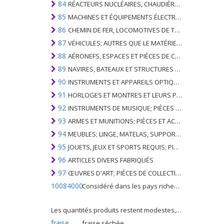
84
RÉACTEURS NUCLÉAIRES, CHAUDIÈRES, MACHINES ET APPAREILS MÉCANIQUES; PARTIES DE CELLES-CI
85
MACHINES ET ÉQUIPEMENTS ÉLECTRIQUES ET LEURS PARTIES; ENREGISTREURS ET REPRODUCTEURS SONORES; APPAREILS D'ENREGISTREMENT OU DE REPRODUCTION DES IMAGES ET DU SON EN TÉLÉVISION, PIÈCES ET ACCESSOIRES DE TELS ARTICLES
86
CHEMIN DE FER, LOCOMOTIVES DE TRAMWAY, MATÉRIEL ROULANT ET LEURS PARTIES; RACCORDS DE CHEMIN DE FER OU DE TRAMWAY ET RACCORDS ET PIÈCES DE CELLES-CI; ÉQUIPEMENT DE SIGNALISATION DE TRAFIC MÉCANIQUE (Y COMPRIS ÉLECTRO-MÉCANIQUE) DE TOUS TYPES
87
VÉHICULES; AUTRES QUE LE MATÉRIEL ROULANT DE CHEMIN DE FER OU DE TRAMWAY, ET LEURS PIÈCES ET ACCESSOIRES
88
AÉRONEFS, ESPACES ET PIÈCES DE CELUI-CI
89
NAVIRES, BATEAUX ET STRUCTURES FLOTTANTES
90
INSTRUMENTS ET APPAREILS OPTIQUES, PHOTOGRAPHIQUES, CINÉMATOGRAPHIQUES, DE MESURE, DE CONTRÔLE, DE MÉDECINE OU DE CHIRURGIE; PIÈCES ET ACCESSOIRES
91
HORLOGES ET MONTRES ET LEURS PARTIES
92
INSTRUMENTS DE MUSIQUE; PIÈCES ET ACCESSOIRES DE TELS ARTICLES
93
ARMES ET MUNITIONS; PIÈCES ET ACCESSOIRES DE CELLES-CI
94
MEUBLES; LINGE, MATELAS, SUPPORTS DE MATELAS, COUSSINS ET AMEUBLEMENT SIMILAIRE FARCI; LAMPES ET RACCORDS D'ÉCLAIRAGE, N.E.C .; SIGNES LUMINEUSES, PLAQUES DE NOMS LUMINEUSES ET SIMILAIRES; BÂTIMENTS PRÉFABRIQUÉS
95
JOUETS, JEUX ET SPORTS REQUIS; PIÈCES ET ACCESSOIRES DE CELLES-CI
96
ARTICLES DIVERS FABRIQUÉS
97
ŒUVRES D'ART; PIÈCES DE COLLECTION ET ANTIQUITÉS
10084000
Considéré dans les pays riches comme une "céréale mineure", le fonio blanc est une graminée de la famille des poaceae cultivée pour ses graines dans certaines régions d'Afrique.
Les quantités produits restent modestes, mais cette plante présente malgré tout de nombreuses qualités. Elle est utilisé dans l'alimentation humaine et entre dans la préparation de nombreuses recettes traditionnelles africaines comme le couscous, la bouillie, les boulettes, les beignets et même le pain.
fraise
fraise séchée