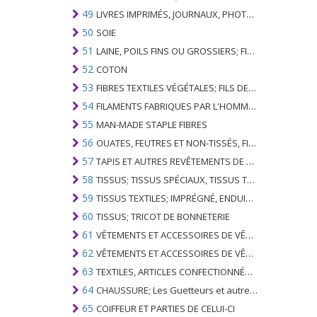
49
LIVRES IMPRIMÉS, JOURNAUX, PHOTOS ET AUTRES PRODUITS DE L'INDUSTRIE DE L'IMPRIMERIE; MANUSCRITS, TYPESCRIPTS ET PLANS
50
SOIE
51
LAINE, POILS FINS OU GROSSIERS; FIL DE CHEVAL ET TISSU TISSÉ
52
COTON
53
FIBRES TEXTILES VÉGÉTALES; FILS DE PAPIER ET TISSUS DE FILS DE PAPIER
54
FILAMENTS FABRIQUES PAR L'HOMME; BANDES ET SIMILAIRES DE MATIERES TEXTILES SYNTHETIQUES
55
MAN-MADE STAPLE FIBRES
56
OUATES, FEUTRES ET NON-TISSÉS, FILS SPÉCIAUX; FICELLES, CORDES, CORDES, CÂBLES ET ARTICLES ASSOCIÉS
57
TAPIS ET AUTRES REVÊTEMENTS DE SOLS TEXTILES
58
TISSUS; TISSUS SPÉCIAUX, TISSUS TEXTILES TUFTED, DENTELLE, TAPISSERIES, GARNITURES, BRODERIES
59
TISSUS TEXTILES; IMPRÉGNÉ, ENDUIT, COUVERT OU LAMINÉ; ARTICLES TEXTILES D'UN TYPE ADAPTÉ À L'USAGE INDUSTRIEL
60
TISSUS; TRICOT DE BONNETERIE
61
VÊTEMENTS ET ACCESSOIRES DE VÊTEMENTS; TRICOT DE BONNETERIE
62
VÊTEMENTS ET ACCESSOIRES DE VÊTEMENTS; NON BONNETERIE
63
TEXTILES, ARTICLES CONFECTIONNÉS; SETS; VÊTEMENTS PORTÉS ET ARTICLES TEXTILES USÉS; RAGS
64
CHAUSSURE; Les Guetteurs et autres; PARTIES DE CES ARTICLES
65
COIFFEUR ET PARTIES DE CELUI-CI