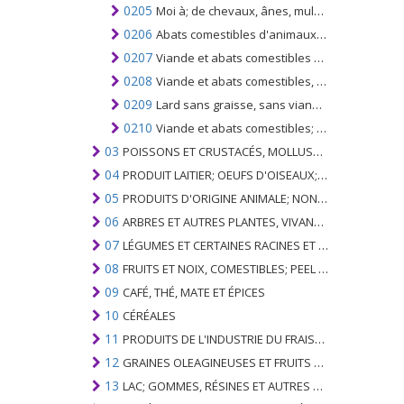
0205
Moi à; de chevaux, ânes, mulets ou bardots, frais, réfrigérés ou congelés
0206
Abats comestibles d'animaux de l'espèce bovine, porcine, ovine, caprine, chevaline, asine, mulet ou bardane; frais, réfrigéré ou congelé
0207
Viande et abats comestibles de volaille; de la volaille du no. 0105, (c'est-à-dire des volailles de l'espèce Gallus domesticus), frais, réfrigérés ou congelés
0208
Viande et abats comestibles, n.c.a. au chapitre 2; frais, réfrigéré ou congelé
0209
Lard sans graisse, sans viande maigre, et graisse de volailles, non fondus ni autrement extraits, frais, réfrigérés, congelés, salés ou en saumure, séchés ou fumés
0210
Viande et abats comestibles; salés, en saumure, séchés ou fumés; farines et poudres comestibles de viandes ou d'abats
03
POISSONS ET CRUSTACÉS, MOLLUSQUES ET AUTRES INVERTÉBRÉS AQUATIQUES
04
PRODUIT LAITIER; OEUFS D'OISEAUX; MIEL NATUREL; PRODUITS COMESTIBLES D'ORIGINE ANIMALE, NON ÉNUMÉRÉS AILLEURS OU INCLUS
05
PRODUITS D'ORIGINE ANIMALE; NON ÉNUMÉRÉ AILLEURS OU INCLUS
06
ARBRES ET AUTRES PLANTES, VIVANTS; AMPOULES, RACINES ET ANALOGUES; FLEURS COUPEES ET FEUILLAGE ORNEMENTAL
07
LÉGUMES ET CERTAINES RACINES ET TUBERCULES; COMESTIBLE
08
FRUITS ET NOIX, COMESTIBLES; PEEL D'AGRUMES OU DE MELONS
09
CAFÉ, THÉ, MATE ET ÉPICES
10
CÉRÉALES
11
PRODUITS DE L'INDUSTRIE DU FRAISAGE; MALT, AMIDONS, INULINE, GLUTEN DE BLÉ
12
GRAINES OLEAGINEUSES ET FRUITS OLÉAGINEUX; GRAINS DIVERS, GRAINES ET FRUITS, PLANTES INDUSTRIELLES OU MÉDICINALES; PAILLE ET FOURRAGE
13
LAC; GOMMES, RÉSINES ET AUTRES SUCS ET EXTRAITS VÉGÉTAUX