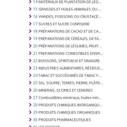
14
MATÉRIAUX DE PLANTATION DE LÉGUMES; PRODUITS VÉGÉTAUX NON DÉNOMMÉS NI COMPRIS AILLEURS
15
GRAISSES ET HUILES ANIMALES OU VÉGÉTALES ET LEURS PRODUITS DE CLIVAGE; GRAISSES ANIMALES PRÉPARÉES; CIRES ANIMALES OU VÉGÉTALES
16
VIANDES, POISSONS OU CRUSTACÉS, MOLLUSQUES OU AUTRES INVERTÉBRÉS AQUATIQUES; PRÉPARATIONS DE CELLES-CI
17
SUCRES ET SUCRE CONFISERIE
18
PRÉPARATIONS DE CACAO ET DE CACAO
19
PRÉPARATIONS DE CÉRÉALES, DE FARINES, D'AMIDONS OU DE LAIT; PRODUITS DE PATISSERIE
20
PRÉPARATIONS DE LÉGUMES, FRUITS, NOIX OU AUTRES PARTIES DE PLANTES
21
PREPARATIONS COMESTIBLES DIVERSES
22
BOISSONS, SPIRITUEUX ET VINAIGRE
23
INDUSTRIES ALIMENTAIRES, RÉSIDUS ET DÉCHETS DE CELLES-CI; FOURRAGE ANIMAL PRÉPARÉ
24
TABAC ET SUCCÉDANÉS DE TABAC FABRIQUÉS
25
SEL; SOUFRE; TERRES, PIERRE; PLÂTRES, CHAUX ET CIMENT
26
MINERAIS, SCORIES ET CENDRES
27
Combustibles minéraux, huiles minérales et produits de leur distillation; SUBSTANCES BITUMINEUSES; CIRES MINÉRALES
28
PRODUITS CHIMIQUES INORGANIQUES; COMPOSÉS ORGANIQUES ET INORGANIQUES DE MÉTAUX PRÉCIEUX; DE MÉTAUX DES TERRES RARES, D'ÉLÉMENTS RADIOACTIFS ET D'ISOTOPES
29
PRODUITS CHIMIQUES ORGANIQUES
30
PRODUITS PHARMACEUTIQUES
31