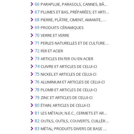
66
PARAPLUIE, PARASOLS, CANNES, BÂTONNETS, FOUETS, PLANTES DE CONDUITE; ET LEURS PARTIES
67
PLUMES ET BAS, PRÉPARÉES; ET ARTICLES EN PLUME OU EN BAS; FLEURS ARTIFICIELLES; ARTICLES DE CHEVEUX HUMAINS
68
PIERRE, PLÂTRE, CIMENT, AMIANTE, MICA OU MATÉRIEL SIMILAIRE; ARTICLES DE CELUI-CI
69
PRODUITS CÉRAMIQUES
70
VERRE ET VERRE
71
PERLES NATURELLES ET DE CULTURE; PIERRES PRÉCIEUSES, SEMI-PRÉCIEUSES; MÉTAUX PRÉCIEUX, PLAQUÉS OU DOUBLÉS DE MÉTAUX PRÉCIEUX ET OUVRAGES EN CES MATIÈRES; IMITATION BIJOUTERIE; PIÈCE DE MONNAIE
72
FER ET ACIER
73
ARTICLES EN FER OU EN ACIER
74
CUIVRE ET ARTICLES DE CELUI-CI
75
NICKEL ET ARTICLES DE CELUI-CI
76
ALUMINIUM ET ARTICLES DE CELUI-CI
78
PLOMB ET ARTICLES DE CELUI-CI
79
ZINC ET ARTICLES DE CELUI-CI
80
ÉTAIN; ARTICLES DE CELUI-CI
81
LES MÉTAUX; N.E.C., CERMETS ET ARTICLES DE CELUI-CI
82
OUTILS, OUTILS, COUVERTS, CUILLÈRES ET FOURCHES DE MÉTAUX DE BASE; PARTIES DE CELLES-CI, EN METAL DE BASE
83
MÉTAL; PRODUITS DIVERS DE BASE METAL