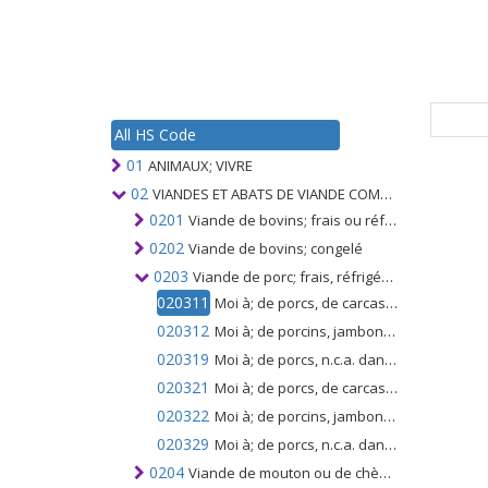
All HS Code
01
ANIMAUX; VIVRE
02
VIANDES ET ABATS DE VIANDE COMESTIBLES
0201
Viande de bovins; frais ou réfrigéré
0202
Viande de bovins; congelé
0203
Viande de porc; frais, réfrigéré ou congelé
020311
Moi à; de porcs, de carcasses et de demi-carcasses, à l'état frais ou réfrigéré
020312
Moi à; de porcins, jambons, épaules et leurs morceaux, non désossés, frais ou réfrigérés
020319
Moi à; de porcs, n.c.a. dans l'article no. 0203.1, à l'état frais ou réfrigéré
020321
Moi à; de porcs, de carcasses et de demi-carcasses, congelés
020322
Moi à; de porcins, jambons, épaules et leurs morceaux, avec os, congelés
020329
Moi à; de porcs, n.c.a. dans l'article no. 0203.2, congelé
0204
Viande de mouton ou de chèvre; frais, réfrigéré ou congelé