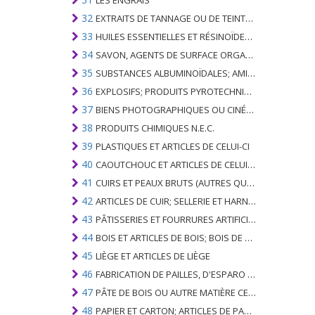
LES ENGRAIS
32
EXTRAITS DE TANNAGE OU DE TEINTURE; TANINS ET LEURS DERIVES; COLORANTS, PIGMENTS ET AUTRES MATIERES COLORANTES; PEINTURES, VERNIS; MASTIC, AUTRES MASTIQUES; ENCRES
33
HUILES ESSENTIELLES ET RÉSINOÏDES; PARFUMERIE, PRÉPARATIONS COSMÉTIQUES OU DE TOILETTE
34
SAVON, AGENTS DE SURFACE ORGANIQUES; LAVAGE, LUBRIFICATION, POLISSAGE OU PRÉPARATION À L'ÉPURATION; CIRES ARTIFICIELLES OU PRÉPARÉES, BOUGIES ET ARTICLES SIMILAIRES, PÂTES À MODÉLISER, CIRES DENTAIRES ET PRÉPARATIONS DENTAIRES À BASE DE PLÂTRE
35
SUBSTANCES ALBUMINOÏDALES; AMIDONS MODIFIÉS; GLUES; ENZYMES
36
EXPLOSIFS; PRODUITS PYROTECHNIQUES; ALLUMETTES; ALLIAGES PYROPHORIQUES; CERTAINES PRÉPARATIONS COMBUSTIBLES
37
BIENS PHOTOGRAPHIQUES OU CINÉMATOGRAPHIQUES
38
PRODUITS CHIMIQUES N.E.C.
39
PLASTIQUES ET ARTICLES DE CELUI-CI
40
CAOUTCHOUC ET ARTICLES DE CELUI-CI
41
CUIRS ET PEAUX BRUTS (AUTRES QUE PÂTEAUX) ET CUIR
42
ARTICLES DE CUIR; SELLERIE ET ​​HARNAIS; ARTICLES DE VOYAGE, SACS À MAIN ET RÉCIPIENTS ANALOGUES; ARTICLES DE GUT ANIMAL (AUTRE QUE GUT DE SOIE-VERT)
43
PÂTISSERIES ET FOURRURES ARTIFICIELLES; FABRICATION DE CELLES-CI
44
BOIS ET ARTICLES DE BOIS; BOIS DE CHARBON
45
LIÈGE ET ARTICLES DE LIÈGE
46
FABRICATION DE PAILLES, D'ESPARO OU D'AUTRES MATÉRIAUX DE COULÉE; BASKETWARE ET WICKERWORK
47
PÂTE DE BOIS OU AUTRE MATIÈRE CELLULOSIQUE FIBREUSE; PAPIER OU CARTON RÉCUPÉRÉ (DÉCHETS ET DÉCHETS)
48
PAPIER ET CARTON; ARTICLES DE PATE A PAPIER, DE PAPIER OU DE CARTON