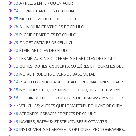
73
ARTICLES EN FER OU EN ACIER
74
CUIVRE ET ARTICLES DE CELUI-CI
75
NICKEL ET ARTICLES DE CELUI-CI
76
ALUMINIUM ET ARTICLES DE CELUI-CI
78
PLOMB ET ARTICLES DE CELUI-CI
79
ZINC ET ARTICLES DE CELUI-CI
80
ÉTAIN; ARTICLES DE CELUI-CI
81
LES MÉTAUX; N.E.C., CERMETS ET ARTICLES DE CELUI-CI
82
OUTILS, OUTILS, COUVERTS, CUILLÈRES ET FOURCHES DE MÉTAUX DE BASE; PARTIES DE CELLES-CI, EN METAL DE BASE
83
MÉTAL; PRODUITS DIVERS DE BASE METAL
84
RÉACTEURS NUCLÉAIRES, CHAUDIÈRES, MACHINES ET APPAREILS MÉCANIQUES; PARTIES DE CELLES-CI
85
MACHINES ET ÉQUIPEMENTS ÉLECTRIQUES ET LEURS PARTIES; ENREGISTREURS ET REPRODUCTEURS SONORES; APPAREILS D'ENREGISTREMENT OU DE REPRODUCTION DES IMAGES ET DU SON EN TÉLÉVISION, PIÈCES ET ACCESSOIRES DE TELS ARTICLES
86
CHEMIN DE FER, LOCOMOTIVES DE TRAMWAY, MATÉRIEL ROULANT ET LEURS PARTIES; RACCORDS DE CHEMIN DE FER OU DE TRAMWAY ET RACCORDS ET PIÈCES DE CELLES-CI; ÉQUIPEMENT DE SIGNALISATION DE TRAFIC MÉCANIQUE (Y COMPRIS ÉLECTRO-MÉCANIQUE) DE TOUS TYPES
87
VÉHICULES; AUTRES QUE LE MATÉRIEL ROULANT DE CHEMIN DE FER OU DE TRAMWAY, ET LEURS PIÈCES ET ACCESSOIRES
88
AÉRONEFS, ESPACES ET PIÈCES DE CELUI-CI
89
NAVIRES, BATEAUX ET STRUCTURES FLOTTANTES
90
INSTRUMENTS ET APPAREILS OPTIQUES, PHOTOGRAPHIQUES, CINÉMATOGRAPHIQUES, DE MESURE, DE CONTRÔLE, DE MÉDECINE OU DE CHIRURGIE; PIÈCES ET ACCESSOIRES