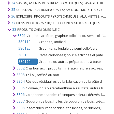
34
SAVON, AGENTS DE SURFACE ORGANIQUES; LAVAGE, LUBRIFICATION, POLISSAGE OU PRÉPARATION À L'ÉPURATION; CIRES ARTIFICIELLES OU PRÉPARÉES, BOUGIES ET ARTICLES SIMILAIRES, PÂTES À MODÉLISER, CIRES DENTAIRES ET PRÉPARATIONS DENTAIRES À BASE DE PLÂTRE
35
SUBSTANCES ALBUMINOÏDALES; AMIDONS MODIFIÉS; GLUES; ENZYMES
36
EXPLOSIFS; PRODUITS PYROTECHNIQUES; ALLUMETTES; ALLIAGES PYROPHORIQUES; CERTAINES PRÉPARATIONS COMBUSTIBLES
37
BIENS PHOTOGRAPHIQUES OU CINÉMATOGRAPHIQUES
38
PRODUITS CHIMIQUES N.E.C.
3801
Graphite artificiel; graphite colloïdal ou semi-colloïdal; préparations à base de graphite ou d'autre carbone, sous forme de pâtes, blocs, plaquettes ou d'autres demi-produits
380110
Graphite; artificiel
380120
Graphite; colloïdale ou semi-colloïdale
380130
Pâtes carbonées; pour électrodes et pâtes similaires pour garnitures de four
380190
Graphite ou autres préparations à base de carbone; sous forme de pâtes, blocs, plaques ou autres demi-produits
3802
Charbon actif; produits minéraux naturels activés; noir animal, y compris le noir animal épuisé
3803
Tall oil, raffiné ou non
3804
Résidus résiduaires de la fabrication de la pâte de bois, même concentrée, désucrée ou traitée chimiquement, y compris les lignosulfonates, à l'exclusion du tall oil du n °. 3803
3805
Gomme, bois ou térébenthine au sulfate, autres huiles terpéniques; le dipentène brut; térébenthine sulfitée, autres para-cymènes bruts; huile de pin contenant de l'alpha-terpinéol comme constituant principal
3806
Colophane et acides résiniques et leurs dérivés; les huiles de colophane et de colophane; courir les gencives
3807
Goudron de bois; huiles de goudron de bois; créosote de bois; naphte de bois; pas de légume; brai de brasserie et préparations similaires à base de colophane, d'acides résiniques ou de poix végétales
3808
Insecticides, rodenticides, fongicides, herbicides, inhibiteurs de germination, régulateurs de croissance des plantes, désinfectants et similaires, conditionnés pour la vente au détail ou sous forme de préparations ou d'articles