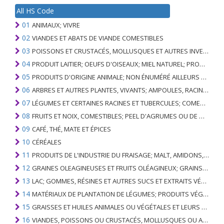
All HS Code
01
ANIMAUX; VIVRE
02
VIANDES ET ABATS DE VIANDE COMESTIBLES
03
POISSONS ET CRUSTACÉS, MOLLUSQUES ET AUTRES INVERTÉBRÉS AQUATIQUES
04
PRODUIT LAITIER; OEUFS D'OISEAUX; MIEL NATUREL; PRODUITS COMESTIBLES D'ORIGINE ANIMALE, NON ÉNUMÉRÉS AILLEURS OU INCLUS
05
PRODUITS D'ORIGINE ANIMALE; NON ÉNUMÉRÉ AILLEURS OU INCLUS
06
ARBRES ET AUTRES PLANTES, VIVANTS; AMPOULES, RACINES ET ANALOGUES; FLEURS COUPEES ET FEUILLAGE ORNEMENTAL
07
LÉGUMES ET CERTAINES RACINES ET TUBERCULES; COMESTIBLE
08
FRUITS ET NOIX, COMESTIBLES; PEEL D'AGRUMES OU DE MELONS
09
CAFÉ, THÉ, MATE ET ÉPICES
10
CÉRÉALES
11
PRODUITS DE L'INDUSTRIE DU FRAISAGE; MALT, AMIDONS, INULINE, GLUTEN DE BLÉ
12
GRAINES OLEAGINEUSES ET FRUITS OLÉAGINEUX; GRAINS DIVERS, GRAINES ET FRUITS, PLANTES INDUSTRIELLES OU MÉDICINALES; PAILLE ET FOURRAGE
13
LAC; GOMMES, RÉSINES ET AUTRES SUCS ET EXTRAITS VÉGÉTAUX
14
MATÉRIAUX DE PLANTATION DE LÉGUMES; PRODUITS VÉGÉTAUX NON DÉNOMMÉS NI COMPRIS AILLEURS
15
GRAISSES ET HUILES ANIMALES OU VÉGÉTALES ET LEURS PRODUITS DE CLIVAGE; GRAISSES ANIMALES PRÉPARÉES; CIRES ANIMALES OU VÉGÉTALES
16
VIANDES, POISSONS OU CRUSTACÉS, MOLLUSQUES OU AUTRES INVERTÉBRÉS AQUATIQUES; PRÉPARATIONS DE CELLES-CI