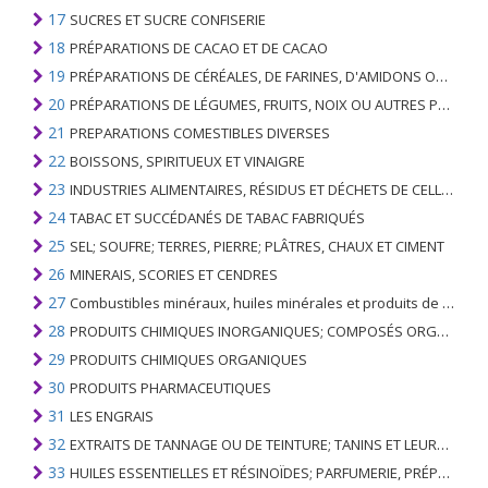
17
SUCRES ET SUCRE CONFISERIE
18
PRÉPARATIONS DE CACAO ET DE CACAO
19
PRÉPARATIONS DE CÉRÉALES, DE FARINES, D'AMIDONS OU DE LAIT; PRODUITS DE PATISSERIE
20
PRÉPARATIONS DE LÉGUMES, FRUITS, NOIX OU AUTRES PARTIES DE PLANTES
21
PREPARATIONS COMESTIBLES DIVERSES
22
BOISSONS, SPIRITUEUX ET VINAIGRE
23
INDUSTRIES ALIMENTAIRES, RÉSIDUS ET DÉCHETS DE CELLES-CI; FOURRAGE ANIMAL PRÉPARÉ
24
TABAC ET SUCCÉDANÉS DE TABAC FABRIQUÉS
25
SEL; SOUFRE; TERRES, PIERRE; PLÂTRES, CHAUX ET CIMENT
26
MINERAIS, SCORIES ET CENDRES
27
Combustibles minéraux, huiles minérales et produits de leur distillation; SUBSTANCES BITUMINEUSES; CIRES MINÉRALES
28
PRODUITS CHIMIQUES INORGANIQUES; COMPOSÉS ORGANIQUES ET INORGANIQUES DE MÉTAUX PRÉCIEUX; DE MÉTAUX DES TERRES RARES, D'ÉLÉMENTS RADIOACTIFS ET D'ISOTOPES
29
PRODUITS CHIMIQUES ORGANIQUES
30
PRODUITS PHARMACEUTIQUES
31
LES ENGRAIS
32
EXTRAITS DE TANNAGE OU DE TEINTURE; TANINS ET LEURS DERIVES; COLORANTS, PIGMENTS ET AUTRES MATIERES COLORANTES; PEINTURES, VERNIS; MASTIC, AUTRES MASTIQUES; ENCRES
33
HUILES ESSENTIELLES ET RÉSINOÏDES; PARFUMERIE, PRÉPARATIONS COSMÉTIQUES OU DE TOILETTE