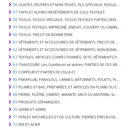
56
OUATES, FEUTRES ET NON-TISSÉS, FILS SPÉCIAUX; FICELLES, CORDES, CORDES, CÂBLES ET ARTICLES ASSOCIÉS
57
TAPIS ET AUTRES REVÊTEMENTS DE SOLS TEXTILES
58
TISSUS; TISSUS SPÉCIAUX, TISSUS TEXTILES TUFTED, DENTELLE, TAPISSERIES, GARNITURES, BRODERIES
59
TISSUS TEXTILES; IMPRÉGNÉ, ENDUIT, COUVERT OU LAMINÉ; ARTICLES TEXTILES D'UN TYPE ADAPTÉ À L'USAGE INDUSTRIEL
60
TISSUS; TRICOT DE BONNETERIE
61
VÊTEMENTS ET ACCESSOIRES DE VÊTEMENTS; TRICOT DE BONNETERIE
62
VÊTEMENTS ET ACCESSOIRES DE VÊTEMENTS; NON BONNETERIE
63
TEXTILES, ARTICLES CONFECTIONNÉS; SETS; VÊTEMENTS PORTÉS ET ARTICLES TEXTILES USÉS; RAGS
64
CHAUSSURE; Les Guetteurs et autres; PARTIES DE CES ARTICLES
65
COIFFEUR ET PARTIES DE CELUI-CI
66
PARAPLUIE, PARASOLS, CANNES, BÂTONNETS, FOUETS, PLANTES DE CONDUITE; ET LEURS PARTIES
67
PLUMES ET BAS, PRÉPARÉES; ET ARTICLES EN PLUME OU EN BAS; FLEURS ARTIFICIELLES; ARTICLES DE CHEVEUX HUMAINS
68
PIERRE, PLÂTRE, CIMENT, AMIANTE, MICA OU MATÉRIEL SIMILAIRE; ARTICLES DE CELUI-CI
69
PRODUITS CÉRAMIQUES
70
VERRE ET VERRE
71
PERLES NATURELLES ET DE CULTURE; PIERRES PRÉCIEUSES, SEMI-PRÉCIEUSES; MÉTAUX PRÉCIEUX, PLAQUÉS OU DOUBLÉS DE MÉTAUX PRÉCIEUX ET OUVRAGES EN CES MATIÈRES; IMITATION BIJOUTERIE; PIÈCE DE MONNAIE
72
FER ET ACIER