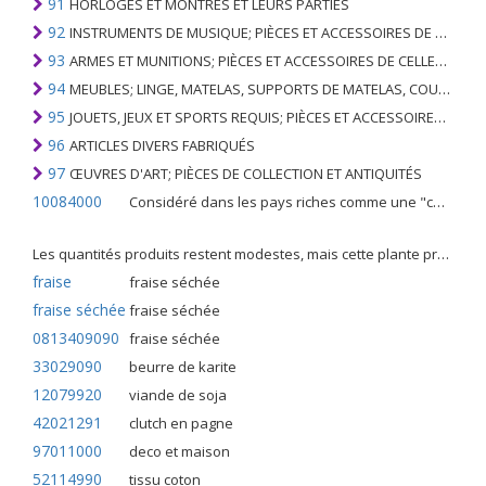
91
HORLOGES ET MONTRES ET LEURS PARTIES
92
INSTRUMENTS DE MUSIQUE; PIÈCES ET ACCESSOIRES DE TELS ARTICLES
93
ARMES ET MUNITIONS; PIÈCES ET ACCESSOIRES DE CELLES-CI
94
MEUBLES; LINGE, MATELAS, SUPPORTS DE MATELAS, COUSSINS ET AMEUBLEMENT SIMILAIRE FARCI; LAMPES ET RACCORDS D'ÉCLAIRAGE, N.E.C .; SIGNES LUMINEUSES, PLAQUES DE NOMS LUMINEUSES ET SIMILAIRES; BÂTIMENTS PRÉFABRIQUÉS
95
JOUETS, JEUX ET SPORTS REQUIS; PIÈCES ET ACCESSOIRES DE CELLES-CI
96
ARTICLES DIVERS FABRIQUÉS
97
ŒUVRES D'ART; PIÈCES DE COLLECTION ET ANTIQUITÉS
10084000
Considéré dans les pays riches comme une "céréale mineure", le fonio blanc est une graminée de la famille des poaceae cultivée pour ses graines dans certaines régions d'Afrique.
Les quantités produits restent modestes, mais cette plante présente malgré tout de nombreuses qualités. Elle est utilisé dans l'alimentation humaine et entre dans la préparation de nombreuses recettes traditionnelles africaines comme le couscous, la bouillie, les boulettes, les beignets et même le pain.
fraise
fraise séchée
fraise séchée
fraise séchée
0813409090
fraise séchée
33029090
beurre de karite
12079920
viande de soja
42021291
clutch en pagne
97011000
deco et maison
52114990
tissu coton