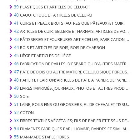
39
PLASTIQUES ET ARTICLES DE CELUI-CI
40
CAOUTCHOUC ET ARTICLES DE CELUI-CI
41
CUIRS ET PEAUX BRUTS (AUTRES QUE PÂTEAUX) ET CUIR
42
ARTICLES DE CUIR; SELLERIE ET ​​HARNAIS; ARTICLES DE VOYAGE, SACS À MAIN ET RÉCIPIENTS ANALOGUES; ARTICLES DE GUT ANIMAL (AUTRE QUE GUT DE SOIE-VERT)
43
PÂTISSERIES ET FOURRURES ARTIFICIELLES; FABRICATION DE CELLES-CI
44
BOIS ET ARTICLES DE BOIS; BOIS DE CHARBON
45
LIÈGE ET ARTICLES DE LIÈGE
46
FABRICATION DE PAILLES, D'ESPARO OU D'AUTRES MATÉRIAUX DE COULÉE; BASKETWARE ET WICKERWORK
47
PÂTE DE BOIS OU AUTRE MATIÈRE CELLULOSIQUE FIBREUSE; PAPIER OU CARTON RÉCUPÉRÉ (DÉCHETS ET DÉCHETS)
48
PAPIER ET CARTON; ARTICLES DE PATE A PAPIER, DE PAPIER OU DE CARTON
49
LIVRES IMPRIMÉS, JOURNAUX, PHOTOS ET AUTRES PRODUITS DE L'INDUSTRIE DE L'IMPRIMERIE; MANUSCRITS, TYPESCRIPTS ET PLANS
50
SOIE
51
LAINE, POILS FINS OU GROSSIERS; FIL DE CHEVAL ET TISSU TISSÉ
52
COTON
53
FIBRES TEXTILES VÉGÉTALES; FILS DE PAPIER ET TISSUS DE FILS DE PAPIER
54
FILAMENTS FABRIQUES PAR L'HOMME; BANDES ET SIMILAIRES DE MATIERES TEXTILES SYNTHETIQUES
55
MAN-MADE STAPLE FIBRES