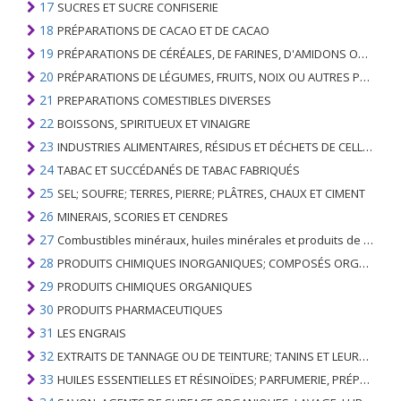
17
SUCRES ET SUCRE CONFISERIE
18
PRÉPARATIONS DE CACAO ET DE CACAO
19
PRÉPARATIONS DE CÉRÉALES, DE FARINES, D'AMIDONS OU DE LAIT; PRODUITS DE PATISSERIE
20
PRÉPARATIONS DE LÉGUMES, FRUITS, NOIX OU AUTRES PARTIES DE PLANTES
21
PREPARATIONS COMESTIBLES DIVERSES
22
BOISSONS, SPIRITUEUX ET VINAIGRE
23
INDUSTRIES ALIMENTAIRES, RÉSIDUS ET DÉCHETS DE CELLES-CI; FOURRAGE ANIMAL PRÉPARÉ
24
TABAC ET SUCCÉDANÉS DE TABAC FABRIQUÉS
25
SEL; SOUFRE; TERRES, PIERRE; PLÂTRES, CHAUX ET CIMENT
26
MINERAIS, SCORIES ET CENDRES
27
Combustibles minéraux, huiles minérales et produits de leur distillation; SUBSTANCES BITUMINEUSES; CIRES MINÉRALES
28
PRODUITS CHIMIQUES INORGANIQUES; COMPOSÉS ORGANIQUES ET INORGANIQUES DE MÉTAUX PRÉCIEUX; DE MÉTAUX DES TERRES RARES, D'ÉLÉMENTS RADIOACTIFS ET D'ISOTOPES
29
PRODUITS CHIMIQUES ORGANIQUES
30
PRODUITS PHARMACEUTIQUES
31
LES ENGRAIS
32
EXTRAITS DE TANNAGE OU DE TEINTURE; TANINS ET LEURS DERIVES; COLORANTS, PIGMENTS ET AUTRES MATIERES COLORANTES; PEINTURES, VERNIS; MASTIC, AUTRES MASTIQUES; ENCRES
33
HUILES ESSENTIELLES ET RÉSINOÏDES; PARFUMERIE, PRÉPARATIONS COSMÉTIQUES OU DE TOILETTE