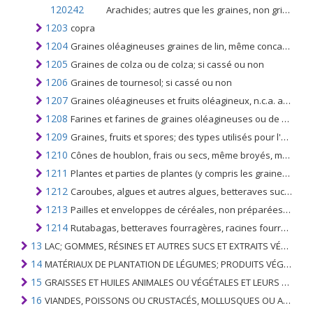
120242
Arachides; autres que les graines, non grillées ni autrement cuites, décortiquées, même concassées,
1203
copra
1204
Graines oléagineuses graines de lin, même concassées
1205
Graines de colza ou de colza; si cassé ou non
1206
Graines de tournesol; si cassé ou non
1207
Graines oléagineuses et fruits oléagineux, n.c.a. au chapitre 12; si cassé ou non
1208
Farines et farines de graines oléagineuses ou de fruits oléagineux; autres que ceux de la moutarde
1209
Graines, fruits et spores; des types utilisés pour l'ensemencement
1210
Cônes de houblon, frais ou secs, même broyés, moulus ou sous forme de pellets; lupuline
1211
Plantes et parties de plantes (y compris les graines et fruits) des espèces utilisées principalement en parfumerie, en pharmacie ou à usage insecticide, fongicide ou similaire, fraîches, réfrigérées, congelées ou séchées, même coupées, concassées ou pulvérisées
1212
Caroubes, algues et autres algues, betteraves sucrières, cannes à sucre, fraîches, réfrigérées, congelées ou séchées, même pulvérisées; les noyaux de fruits, les amandes et autres produits végétaux (y compris les racines de chicorée non torréfiées) utilisés principalement pour la consommation humaine, n.c.a.
1213
Pailles et enveloppes de céréales, non préparées; même haché, moulu, pressé ou sous forme de pellets
1214
Rutabagas, betteraves fourragères, racines fourragères, foin, luzerne, trèfle, sainfoin, choux fourragers, lupin, vesces et produits fourragers similaires, même agglomérés sous forme de pellets
13
LAC; GOMMES, RÉSINES ET AUTRES SUCS ET EXTRAITS VÉGÉTAUX
14
MATÉRIAUX DE PLANTATION DE LÉGUMES; PRODUITS VÉGÉTAUX NON DÉNOMMÉS NI COMPRIS AILLEURS
15
GRAISSES ET HUILES ANIMALES OU VÉGÉTALES ET LEURS PRODUITS DE CLIVAGE; GRAISSES ANIMALES PRÉPARÉES; CIRES ANIMALES OU VÉGÉTALES
16
VIANDES, POISSONS OU CRUSTACÉS, MOLLUSQUES OU AUTRES INVERTÉBRÉS AQUATIQUES; PRÉPARATIONS DE CELLES-CI