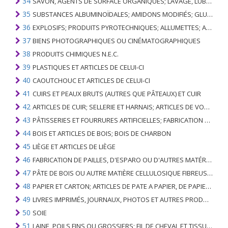
34
SAVON, AGENTS DE SURFACE ORGANIQUES; LAVAGE, LUBRIFICATION, POLISSAGE OU PRÉPARATION À L'ÉPURATION; CIRES ARTIFICIELLES OU PRÉPARÉES, BOUGIES ET ARTICLES SIMILAIRES, PÂTES À MODÉLISER, CIRES DENTAIRES ET PRÉPARATIONS DENTAIRES À BASE DE PLÂTRE
35
SUBSTANCES ALBUMINOÏDALES; AMIDONS MODIFIÉS; GLUES; ENZYMES
36
EXPLOSIFS; PRODUITS PYROTECHNIQUES; ALLUMETTES; ALLIAGES PYROPHORIQUES; CERTAINES PRÉPARATIONS COMBUSTIBLES
37
BIENS PHOTOGRAPHIQUES OU CINÉMATOGRAPHIQUES
38
PRODUITS CHIMIQUES N.E.C.
39
PLASTIQUES ET ARTICLES DE CELUI-CI
40
CAOUTCHOUC ET ARTICLES DE CELUI-CI
41
CUIRS ET PEAUX BRUTS (AUTRES QUE PÂTEAUX) ET CUIR
42
ARTICLES DE CUIR; SELLERIE ET ​​HARNAIS; ARTICLES DE VOYAGE, SACS À MAIN ET RÉCIPIENTS ANALOGUES; ARTICLES DE GUT ANIMAL (AUTRE QUE GUT DE SOIE-VERT)
43
PÂTISSERIES ET FOURRURES ARTIFICIELLES; FABRICATION DE CELLES-CI
44
BOIS ET ARTICLES DE BOIS; BOIS DE CHARBON
45
LIÈGE ET ARTICLES DE LIÈGE
46
FABRICATION DE PAILLES, D'ESPARO OU D'AUTRES MATÉRIAUX DE COULÉE; BASKETWARE ET WICKERWORK
47
PÂTE DE BOIS OU AUTRE MATIÈRE CELLULOSIQUE FIBREUSE; PAPIER OU CARTON RÉCUPÉRÉ (DÉCHETS ET DÉCHETS)
48
PAPIER ET CARTON; ARTICLES DE PATE A PAPIER, DE PAPIER OU DE CARTON
49
LIVRES IMPRIMÉS, JOURNAUX, PHOTOS ET AUTRES PRODUITS DE L'INDUSTRIE DE L'IMPRIMERIE; MANUSCRITS, TYPESCRIPTS ET PLANS
50
SOIE
51
LAINE, POILS FINS OU GROSSIERS; FIL DE CHEVAL ET TISSU TISSÉ