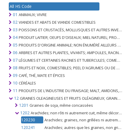
All HS Code
01
ANIMAUX; VIVRE
02
VIANDES ET ABATS DE VIANDE COMESTIBLES
03
POISSONS ET CRUSTACÉS, MOLLUSQUES ET AUTRES INVERTÉBRÉS AQUATIQUES
04
PRODUIT LAITIER; OEUFS D'OISEAUX; MIEL NATUREL; PRODUITS COMESTIBLES D'ORIGINE ANIMALE, NON ÉNUMÉRÉS AILLEURS OU INCLUS
05
PRODUITS D'ORIGINE ANIMALE; NON ÉNUMÉRÉ AILLEURS OU INCLUS
06
ARBRES ET AUTRES PLANTES, VIVANTS; AMPOULES, RACINES ET ANALOGUES; FLEURS COUPEES ET FEUILLAGE ORNEMENTAL
07
LÉGUMES ET CERTAINES RACINES ET TUBERCULES; COMESTIBLE
08
FRUITS ET NOIX, COMESTIBLES; PEEL D'AGRUMES OU DE MELONS
09
CAFÉ, THÉ, MATE ET ÉPICES
10
CÉRÉALES
11
PRODUITS DE L'INDUSTRIE DU FRAISAGE; MALT, AMIDONS, INULINE, GLUTEN DE BLÉ
12
GRAINES OLEAGINEUSES ET FRUITS OLÉAGINEUX; GRAINS DIVERS, GRAINES ET FRUITS, PLANTES INDUSTRIELLES OU MÉDICINALES; PAILLE ET FOURRAGE
1201
Graines de soja, même concassées
1202
Arachides; non rôti ni autrement cuit, même décortiqué ou cassé
120230
Arachides; graines, non grillées ni autrement cuites, même décortiquées ou cassées
120241
Arachides; autres que les graines, non grillées ni autrement cuites, en coques