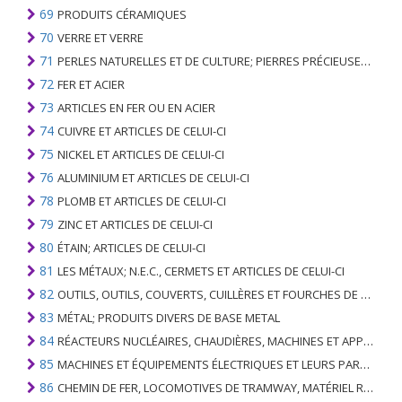
69
PRODUITS CÉRAMIQUES
70
VERRE ET VERRE
71
PERLES NATURELLES ET DE CULTURE; PIERRES PRÉCIEUSES, SEMI-PRÉCIEUSES; MÉTAUX PRÉCIEUX, PLAQUÉS OU DOUBLÉS DE MÉTAUX PRÉCIEUX ET OUVRAGES EN CES MATIÈRES; IMITATION BIJOUTERIE; PIÈCE DE MONNAIE
72
FER ET ACIER
73
ARTICLES EN FER OU EN ACIER
74
CUIVRE ET ARTICLES DE CELUI-CI
75
NICKEL ET ARTICLES DE CELUI-CI
76
ALUMINIUM ET ARTICLES DE CELUI-CI
78
PLOMB ET ARTICLES DE CELUI-CI
79
ZINC ET ARTICLES DE CELUI-CI
80
ÉTAIN; ARTICLES DE CELUI-CI
81
LES MÉTAUX; N.E.C., CERMETS ET ARTICLES DE CELUI-CI
82
OUTILS, OUTILS, COUVERTS, CUILLÈRES ET FOURCHES DE MÉTAUX DE BASE; PARTIES DE CELLES-CI, EN METAL DE BASE
83
MÉTAL; PRODUITS DIVERS DE BASE METAL
84
RÉACTEURS NUCLÉAIRES, CHAUDIÈRES, MACHINES ET APPAREILS MÉCANIQUES; PARTIES DE CELLES-CI
85
MACHINES ET ÉQUIPEMENTS ÉLECTRIQUES ET LEURS PARTIES; ENREGISTREURS ET REPRODUCTEURS SONORES; APPAREILS D'ENREGISTREMENT OU DE REPRODUCTION DES IMAGES ET DU SON EN TÉLÉVISION, PIÈCES ET ACCESSOIRES DE TELS ARTICLES
86
CHEMIN DE FER, LOCOMOTIVES DE TRAMWAY, MATÉRIEL ROULANT ET LEURS PARTIES; RACCORDS DE CHEMIN DE FER OU DE TRAMWAY ET RACCORDS ET PIÈCES DE CELLES-CI; ÉQUIPEMENT DE SIGNALISATION DE TRAFIC MÉCANIQUE (Y COMPRIS ÉLECTRO-MÉCANIQUE) DE TOUS TYPES