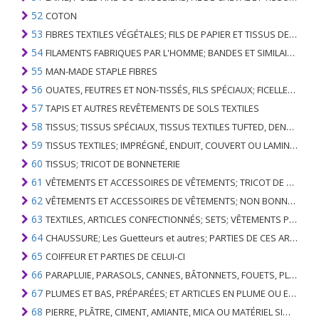
52
COTON
53
FIBRES TEXTILES VÉGÉTALES; FILS DE PAPIER ET TISSUS DE FILS DE PAPIER
54
FILAMENTS FABRIQUES PAR L'HOMME; BANDES ET SIMILAIRES DE MATIERES TEXTILES SYNTHETIQUES
55
MAN-MADE STAPLE FIBRES
56
OUATES, FEUTRES ET NON-TISSÉS, FILS SPÉCIAUX; FICELLES, CORDES, CORDES, CÂBLES ET ARTICLES ASSOCIÉS
57
TAPIS ET AUTRES REVÊTEMENTS DE SOLS TEXTILES
58
TISSUS; TISSUS SPÉCIAUX, TISSUS TEXTILES TUFTED, DENTELLE, TAPISSERIES, GARNITURES, BRODERIES
59
TISSUS TEXTILES; IMPRÉGNÉ, ENDUIT, COUVERT OU LAMINÉ; ARTICLES TEXTILES D'UN TYPE ADAPTÉ À L'USAGE INDUSTRIEL
60
TISSUS; TRICOT DE BONNETERIE
61
VÊTEMENTS ET ACCESSOIRES DE VÊTEMENTS; TRICOT DE BONNETERIE
62
VÊTEMENTS ET ACCESSOIRES DE VÊTEMENTS; NON BONNETERIE
63
TEXTILES, ARTICLES CONFECTIONNÉS; SETS; VÊTEMENTS PORTÉS ET ARTICLES TEXTILES USÉS; RAGS
64
CHAUSSURE; Les Guetteurs et autres; PARTIES DE CES ARTICLES
65
COIFFEUR ET PARTIES DE CELUI-CI
66
PARAPLUIE, PARASOLS, CANNES, BÂTONNETS, FOUETS, PLANTES DE CONDUITE; ET LEURS PARTIES
67
PLUMES ET BAS, PRÉPARÉES; ET ARTICLES EN PLUME OU EN BAS; FLEURS ARTIFICIELLES; ARTICLES DE CHEVEUX HUMAINS
68
PIERRE, PLÂTRE, CIMENT, AMIANTE, MICA OU MATÉRIEL SIMILAIRE; ARTICLES DE CELUI-CI