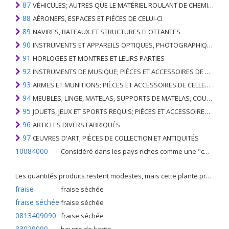
87
VÉHICULES; AUTRES QUE LE MATÉRIEL ROULANT DE CHEMIN DE FER OU DE TRAMWAY, ET LEURS PIÈCES ET ACCESSOIRES
88
AÉRONEFS, ESPACES ET PIÈCES DE CELUI-CI
89
NAVIRES, BATEAUX ET STRUCTURES FLOTTANTES
90
INSTRUMENTS ET APPAREILS OPTIQUES, PHOTOGRAPHIQUES, CINÉMATOGRAPHIQUES, DE MESURE, DE CONTRÔLE, DE MÉDECINE OU DE CHIRURGIE; PIÈCES ET ACCESSOIRES
91
HORLOGES ET MONTRES ET LEURS PARTIES
92
INSTRUMENTS DE MUSIQUE; PIÈCES ET ACCESSOIRES DE TELS ARTICLES
93
ARMES ET MUNITIONS; PIÈCES ET ACCESSOIRES DE CELLES-CI
94
MEUBLES; LINGE, MATELAS, SUPPORTS DE MATELAS, COUSSINS ET AMEUBLEMENT SIMILAIRE FARCI; LAMPES ET RACCORDS D'ÉCLAIRAGE, N.E.C .; SIGNES LUMINEUSES, PLAQUES DE NOMS LUMINEUSES ET SIMILAIRES; BÂTIMENTS PRÉFABRIQUÉS
95
JOUETS, JEUX ET SPORTS REQUIS; PIÈCES ET ACCESSOIRES DE CELLES-CI
96
ARTICLES DIVERS FABRIQUÉS
97
ŒUVRES D'ART; PIÈCES DE COLLECTION ET ANTIQUITÉS
10084000
Considéré dans les pays riches comme une "céréale mineure", le fonio blanc est une graminée de la famille des poaceae cultivée pour ses graines dans certaines régions d'Afrique.
Les quantités produits restent modestes, mais cette plante présente malgré tout de nombreuses qualités. Elle est utilisé dans l'alimentation humaine et entre dans la préparation de nombreuses recettes traditionnelles africaines comme le couscous, la bouillie, les boulettes, les beignets et même le pain.
fraise
fraise séchée
fraise séchée
fraise séchée
0813409090
fraise séchée
33029090