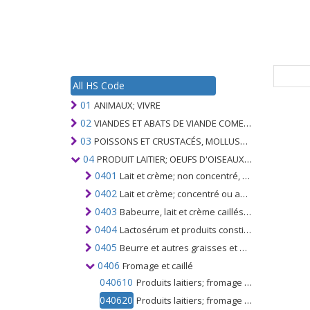
All HS Code
01
ANIMAUX; VIVRE
02
VIANDES ET ABATS DE VIANDE COMESTIBLES
03
POISSONS ET CRUSTACÉS, MOLLUSQUES ET AUTRES INVERTÉBRÉS AQUATIQUES
04
PRODUIT LAITIER; OEUFS D'OISEAUX; MIEL NATUREL; PRODUITS COMESTIBLES D'ORIGINE ANIMALE, NON ÉNUMÉRÉS AILLEURS OU INCLUS
0401
Lait et crème; non concentré, sans addition de sucre ou d'autres édulcorants
0402
Lait et crème; concentré ou additionné de sucre ou d'autres édulcorants
0403
Babeurre, lait et crème caillés, yoghourt, kéfir, lait ou crème fermenté ou acidifié, même concentré, additionné de sucre, d'édulcorant, de fruits aromatisés ou additionnés ou de cacao
0404
Lactosérum et produits constitués de constituants naturels du lait; contenant ou non du sucre ajouté ou autres édulcorants, non dénommés ni compris ailleurs
0405
Beurre et autres graisses et huiles dérivées du lait; pâtes à tartiner
0406
Fromage et caillé
040610
Produits laitiers; fromage frais (y compris le fromage de lactosérum), non fermenté, et caillebotte
040620
Produits laitiers; fromage de toutes sortes, râpé ou en poudre