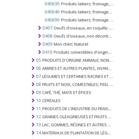
040630
Produits laitiers; fromage, traité (non râpé ou en poudre)
040640
Produits laitiers; fromages, veines bleues et autres fromages contenant des veines produites par Penicillium roqueforti (non râpées, en poudre ou transformées)
040690
Produits laitiers; fromage (non râpé, en poudre ou transformé), n.c.a. dans le n ° 0406
0407
Oeufs d'oiseaux, en coquille; frais, conservé ou cuit
0408
Oeufs d'oiseaux, non décortiqués; jaunes d'oeufs, frais, séchés, cuits à la vapeur ou à l'eau dans l'eau, moulés, congelés ou autrement conservés, même additionnés de sucre ou d'autres édulcorants
0409
Mon chéri; Naturel
0410
Produits comestibles d'origine animale; non spécifié ailleurs ou inclus
05
PRODUITS D'ORIGINE ANIMALE; NON ÉNUMÉRÉ AILLEURS OU INCLUS
06
ARBRES ET AUTRES PLANTES, VIVANTS; AMPOULES, RACINES ET ANALOGUES; FLEURS COUPEES ET FEUILLAGE ORNEMENTAL
07
LÉGUMES ET CERTAINES RACINES ET TUBERCULES; COMESTIBLE
08
FRUITS ET NOIX, COMESTIBLES; PEEL D'AGRUMES OU DE MELONS
09
CAFÉ, THÉ, MATE ET ÉPICES
10
CÉRÉALES
11
PRODUITS DE L'INDUSTRIE DU FRAISAGE; MALT, AMIDONS, INULINE, GLUTEN DE BLÉ
12
GRAINES OLEAGINEUSES ET FRUITS OLÉAGINEUX; GRAINS DIVERS, GRAINES ET FRUITS, PLANTES INDUSTRIELLES OU MÉDICINALES; PAILLE ET FOURRAGE
13
LAC; GOMMES, RÉSINES ET AUTRES SUCS ET EXTRAITS VÉGÉTAUX
14
MATÉRIAUX DE PLANTATION DE LÉGUMES; PRODUITS VÉGÉTAUX NON DÉNOMMÉS NI COMPRIS AILLEURS