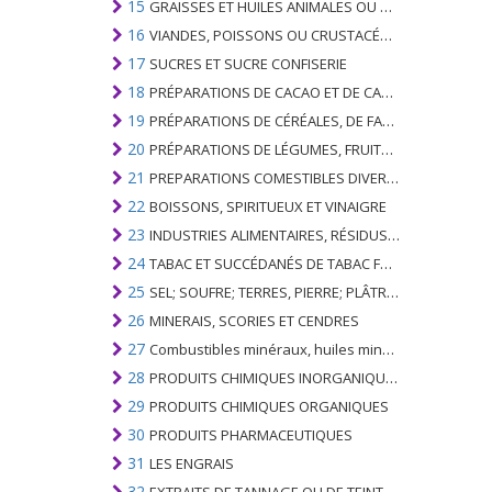
15
GRAISSES ET HUILES ANIMALES OU VÉGÉTALES ET LEURS PRODUITS DE CLIVAGE; GRAISSES ANIMALES PRÉPARÉES; CIRES ANIMALES OU VÉGÉTALES
16
VIANDES, POISSONS OU CRUSTACÉS, MOLLUSQUES OU AUTRES INVERTÉBRÉS AQUATIQUES; PRÉPARATIONS DE CELLES-CI
17
SUCRES ET SUCRE CONFISERIE
18
PRÉPARATIONS DE CACAO ET DE CACAO
19
PRÉPARATIONS DE CÉRÉALES, DE FARINES, D'AMIDONS OU DE LAIT; PRODUITS DE PATISSERIE
20
PRÉPARATIONS DE LÉGUMES, FRUITS, NOIX OU AUTRES PARTIES DE PLANTES
21
PREPARATIONS COMESTIBLES DIVERSES
22
BOISSONS, SPIRITUEUX ET VINAIGRE
23
INDUSTRIES ALIMENTAIRES, RÉSIDUS ET DÉCHETS DE CELLES-CI; FOURRAGE ANIMAL PRÉPARÉ
24
TABAC ET SUCCÉDANÉS DE TABAC FABRIQUÉS
25
SEL; SOUFRE; TERRES, PIERRE; PLÂTRES, CHAUX ET CIMENT
26
MINERAIS, SCORIES ET CENDRES
27
Combustibles minéraux, huiles minérales et produits de leur distillation; SUBSTANCES BITUMINEUSES; CIRES MINÉRALES
28
PRODUITS CHIMIQUES INORGANIQUES; COMPOSÉS ORGANIQUES ET INORGANIQUES DE MÉTAUX PRÉCIEUX; DE MÉTAUX DES TERRES RARES, D'ÉLÉMENTS RADIOACTIFS ET D'ISOTOPES
29
PRODUITS CHIMIQUES ORGANIQUES
30
PRODUITS PHARMACEUTIQUES
31
LES ENGRAIS
32