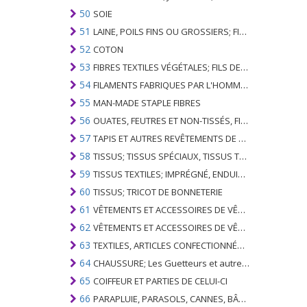
50
SOIE
51
LAINE, POILS FINS OU GROSSIERS; FIL DE CHEVAL ET TISSU TISSÉ
52
COTON
53
FIBRES TEXTILES VÉGÉTALES; FILS DE PAPIER ET TISSUS DE FILS DE PAPIER
54
FILAMENTS FABRIQUES PAR L'HOMME; BANDES ET SIMILAIRES DE MATIERES TEXTILES SYNTHETIQUES
55
MAN-MADE STAPLE FIBRES
56
OUATES, FEUTRES ET NON-TISSÉS, FILS SPÉCIAUX; FICELLES, CORDES, CORDES, CÂBLES ET ARTICLES ASSOCIÉS
57
TAPIS ET AUTRES REVÊTEMENTS DE SOLS TEXTILES
58
TISSUS; TISSUS SPÉCIAUX, TISSUS TEXTILES TUFTED, DENTELLE, TAPISSERIES, GARNITURES, BRODERIES
59
TISSUS TEXTILES; IMPRÉGNÉ, ENDUIT, COUVERT OU LAMINÉ; ARTICLES TEXTILES D'UN TYPE ADAPTÉ À L'USAGE INDUSTRIEL
60
TISSUS; TRICOT DE BONNETERIE
61
VÊTEMENTS ET ACCESSOIRES DE VÊTEMENTS; TRICOT DE BONNETERIE
62
VÊTEMENTS ET ACCESSOIRES DE VÊTEMENTS; NON BONNETERIE
63
TEXTILES, ARTICLES CONFECTIONNÉS; SETS; VÊTEMENTS PORTÉS ET ARTICLES TEXTILES USÉS; RAGS
64
CHAUSSURE; Les Guetteurs et autres; PARTIES DE CES ARTICLES
65
COIFFEUR ET PARTIES DE CELUI-CI
66
PARAPLUIE, PARASOLS, CANNES, BÂTONNETS, FOUETS, PLANTES DE CONDUITE; ET LEURS PARTIES