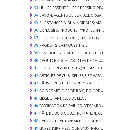
EXTRAITS DE TANNAGE OU DE TEINTURE; TANINS ET LEURS DERIVES; COLORANTS, PIGMENTS ET AUTRES MATIERES COLORANTES; PEINTURES, VERNIS; MASTIC, AUTRES MASTIQUES; ENCRES
33
HUILES ESSENTIELLES ET RÉSINOÏDES; PARFUMERIE, PRÉPARATIONS COSMÉTIQUES OU DE TOILETTE
34
SAVON, AGENTS DE SURFACE ORGANIQUES; LAVAGE, LUBRIFICATION, POLISSAGE OU PRÉPARATION À L'ÉPURATION; CIRES ARTIFICIELLES OU PRÉPARÉES, BOUGIES ET ARTICLES SIMILAIRES, PÂTES À MODÉLISER, CIRES DENTAIRES ET PRÉPARATIONS DENTAIRES À BASE DE PLÂTRE
35
SUBSTANCES ALBUMINOÏDALES; AMIDONS MODIFIÉS; GLUES; ENZYMES
36
EXPLOSIFS; PRODUITS PYROTECHNIQUES; ALLUMETTES; ALLIAGES PYROPHORIQUES; CERTAINES PRÉPARATIONS COMBUSTIBLES
37
BIENS PHOTOGRAPHIQUES OU CINÉMATOGRAPHIQUES
38
PRODUITS CHIMIQUES N.E.C.
39
PLASTIQUES ET ARTICLES DE CELUI-CI
40
CAOUTCHOUC ET ARTICLES DE CELUI-CI
41
CUIRS ET PEAUX BRUTS (AUTRES QUE PÂTEAUX) ET CUIR
42
ARTICLES DE CUIR; SELLERIE ET ​​HARNAIS; ARTICLES DE VOYAGE, SACS À MAIN ET RÉCIPIENTS ANALOGUES; ARTICLES DE GUT ANIMAL (AUTRE QUE GUT DE SOIE-VERT)
43
PÂTISSERIES ET FOURRURES ARTIFICIELLES; FABRICATION DE CELLES-CI
44
BOIS ET ARTICLES DE BOIS; BOIS DE CHARBON
45
LIÈGE ET ARTICLES DE LIÈGE
46
FABRICATION DE PAILLES, D'ESPARO OU D'AUTRES MATÉRIAUX DE COULÉE; BASKETWARE ET WICKERWORK
47
PÂTE DE BOIS OU AUTRE MATIÈRE CELLULOSIQUE FIBREUSE; PAPIER OU CARTON RÉCUPÉRÉ (DÉCHETS ET DÉCHETS)
48
PAPIER ET CARTON; ARTICLES DE PATE A PAPIER, DE PAPIER OU DE CARTON
49
LIVRES IMPRIMÉS, JOURNAUX, PHOTOS ET AUTRES PRODUITS DE L'INDUSTRIE DE L'IMPRIMERIE; MANUSCRITS, TYPESCRIPTS ET PLANS