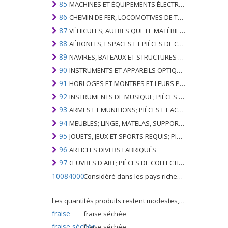
85
MACHINES ET ÉQUIPEMENTS ÉLECTRIQUES ET LEURS PARTIES; ENREGISTREURS ET REPRODUCTEURS SONORES; APPAREILS D'ENREGISTREMENT OU DE REPRODUCTION DES IMAGES ET DU SON EN TÉLÉVISION, PIÈCES ET ACCESSOIRES DE TELS ARTICLES
86
CHEMIN DE FER, LOCOMOTIVES DE TRAMWAY, MATÉRIEL ROULANT ET LEURS PARTIES; RACCORDS DE CHEMIN DE FER OU DE TRAMWAY ET RACCORDS ET PIÈCES DE CELLES-CI; ÉQUIPEMENT DE SIGNALISATION DE TRAFIC MÉCANIQUE (Y COMPRIS ÉLECTRO-MÉCANIQUE) DE TOUS TYPES
87
VÉHICULES; AUTRES QUE LE MATÉRIEL ROULANT DE CHEMIN DE FER OU DE TRAMWAY, ET LEURS PIÈCES ET ACCESSOIRES
88
AÉRONEFS, ESPACES ET PIÈCES DE CELUI-CI
89
NAVIRES, BATEAUX ET STRUCTURES FLOTTANTES
90
INSTRUMENTS ET APPAREILS OPTIQUES, PHOTOGRAPHIQUES, CINÉMATOGRAPHIQUES, DE MESURE, DE CONTRÔLE, DE MÉDECINE OU DE CHIRURGIE; PIÈCES ET ACCESSOIRES
91
HORLOGES ET MONTRES ET LEURS PARTIES
92
INSTRUMENTS DE MUSIQUE; PIÈCES ET ACCESSOIRES DE TELS ARTICLES
93
ARMES ET MUNITIONS; PIÈCES ET ACCESSOIRES DE CELLES-CI
94
MEUBLES; LINGE, MATELAS, SUPPORTS DE MATELAS, COUSSINS ET AMEUBLEMENT SIMILAIRE FARCI; LAMPES ET RACCORDS D'ÉCLAIRAGE, N.E.C .; SIGNES LUMINEUSES, PLAQUES DE NOMS LUMINEUSES ET SIMILAIRES; BÂTIMENTS PRÉFABRIQUÉS
95
JOUETS, JEUX ET SPORTS REQUIS; PIÈCES ET ACCESSOIRES DE CELLES-CI
96
ARTICLES DIVERS FABRIQUÉS
97
ŒUVRES D'ART; PIÈCES DE COLLECTION ET ANTIQUITÉS
10084000
Considéré dans les pays riches comme une "céréale mineure", le fonio blanc est une graminée de la famille des poaceae cultivée pour ses graines dans certaines régions d'Afrique.
Les quantités produits restent modestes, mais cette plante présente malgré tout de nombreuses qualités. Elle est utilisé dans l'alimentation humaine et entre dans la préparation de nombreuses recettes traditionnelles africaines comme le couscous, la bouillie, les boulettes, les beignets et même le pain.
fraise
fraise séchée
fraise séchée
fraise séchée