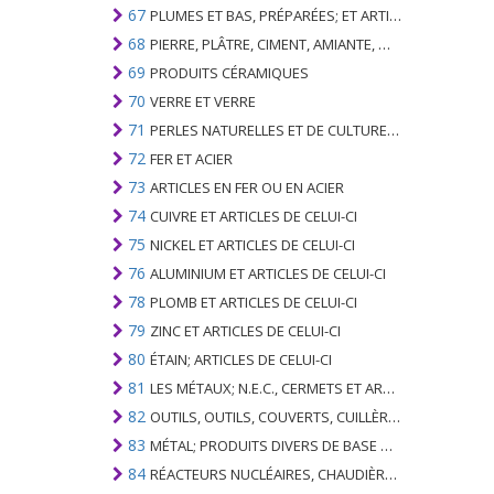
67
PLUMES ET BAS, PRÉPARÉES; ET ARTICLES EN PLUME OU EN BAS; FLEURS ARTIFICIELLES; ARTICLES DE CHEVEUX HUMAINS
68
PIERRE, PLÂTRE, CIMENT, AMIANTE, MICA OU MATÉRIEL SIMILAIRE; ARTICLES DE CELUI-CI
69
PRODUITS CÉRAMIQUES
70
VERRE ET VERRE
71
PERLES NATURELLES ET DE CULTURE; PIERRES PRÉCIEUSES, SEMI-PRÉCIEUSES; MÉTAUX PRÉCIEUX, PLAQUÉS OU DOUBLÉS DE MÉTAUX PRÉCIEUX ET OUVRAGES EN CES MATIÈRES; IMITATION BIJOUTERIE; PIÈCE DE MONNAIE
72
FER ET ACIER
73
ARTICLES EN FER OU EN ACIER
74
CUIVRE ET ARTICLES DE CELUI-CI
75
NICKEL ET ARTICLES DE CELUI-CI
76
ALUMINIUM ET ARTICLES DE CELUI-CI
78
PLOMB ET ARTICLES DE CELUI-CI
79
ZINC ET ARTICLES DE CELUI-CI
80
ÉTAIN; ARTICLES DE CELUI-CI
81
LES MÉTAUX; N.E.C., CERMETS ET ARTICLES DE CELUI-CI
82
OUTILS, OUTILS, COUVERTS, CUILLÈRES ET FOURCHES DE MÉTAUX DE BASE; PARTIES DE CELLES-CI, EN METAL DE BASE
83
MÉTAL; PRODUITS DIVERS DE BASE METAL
84
RÉACTEURS NUCLÉAIRES, CHAUDIÈRES, MACHINES ET APPAREILS MÉCANIQUES; PARTIES DE CELLES-CI