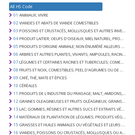
All HS Code
01
ANIMAUX; VIVRE
02
VIANDES ET ABATS DE VIANDE COMESTIBLES
03
POISSONS ET CRUSTACÉS, MOLLUSQUES ET AUTRES INVERTÉBRÉS AQUATIQUES
04
PRODUIT LAITIER; OEUFS D'OISEAUX; MIEL NATUREL; PRODUITS COMESTIBLES D'ORIGINE ANIMALE, NON ÉNUMÉRÉS AILLEURS OU INCLUS
05
PRODUITS D'ORIGINE ANIMALE; NON ÉNUMÉRÉ AILLEURS OU INCLUS
06
ARBRES ET AUTRES PLANTES, VIVANTS; AMPOULES, RACINES ET ANALOGUES; FLEURS COUPEES ET FEUILLAGE ORNEMENTAL
07
LÉGUMES ET CERTAINES RACINES ET TUBERCULES; COMESTIBLE
08
FRUITS ET NOIX, COMESTIBLES; PEEL D'AGRUMES OU DE MELONS
09
CAFÉ, THÉ, MATE ET ÉPICES
10
CÉRÉALES
11
PRODUITS DE L'INDUSTRIE DU FRAISAGE; MALT, AMIDONS, INULINE, GLUTEN DE BLÉ
12
GRAINES OLEAGINEUSES ET FRUITS OLÉAGINEUX; GRAINS DIVERS, GRAINES ET FRUITS, PLANTES INDUSTRIELLES OU MÉDICINALES; PAILLE ET FOURRAGE
13
LAC; GOMMES, RÉSINES ET AUTRES SUCS ET EXTRAITS VÉGÉTAUX
14
MATÉRIAUX DE PLANTATION DE LÉGUMES; PRODUITS VÉGÉTAUX NON DÉNOMMÉS NI COMPRIS AILLEURS
15
GRAISSES ET HUILES ANIMALES OU VÉGÉTALES ET LEURS PRODUITS DE CLIVAGE; GRAISSES ANIMALES PRÉPARÉES; CIRES ANIMALES OU VÉGÉTALES
16
VIANDES, POISSONS OU CRUSTACÉS, MOLLUSQUES OU AUTRES INVERTÉBRÉS AQUATIQUES; PRÉPARATIONS DE CELLES-CI