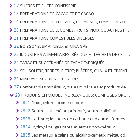
17
SUCRES ET SUCRE CONFISERIE
18
PRÉPARATIONS DE CACAO ET DE CACAO
19
PRÉPARATIONS DE CÉRÉALES, DE FARINES, D'AMIDONS OU DE LAIT; PRODUITS DE PATISSERIE
20
PRÉPARATIONS DE LÉGUMES, FRUITS, NOIX OU AUTRES PARTIES DE PLANTES
21
PREPARATIONS COMESTIBLES DIVERSES
22
BOISSONS, SPIRITUEUX ET VINAIGRE
23
INDUSTRIES ALIMENTAIRES, RÉSIDUS ET DÉCHETS DE CELLES-CI; FOURRAGE ANIMAL PRÉPARÉ
24
TABAC ET SUCCÉDANÉS DE TABAC FABRIQUÉS
25
SEL; SOUFRE; TERRES, PIERRE; PLÂTRES, CHAUX ET CIMENT
26
MINERAIS, SCORIES ET CENDRES
27
Combustibles minéraux, huiles minérales et produits de leur distillation; SUBSTANCES BITUMINEUSES; CIRES MINÉRALES
28
PRODUITS CHIMIQUES INORGANIQUES; COMPOSÉS ORGANIQUES ET INORGANIQUES DE MÉTAUX PRÉCIEUX; DE MÉTAUX DES TERRES RARES, D'ÉLÉMENTS RADIOACTIFS ET D'ISOTOPES
2801
Fluor, chlore, brome et iode
2802
Soufre; sublimé ou précipité, soufre colloïdal
2803
Carbone; les noirs de carbone et d'autres formes de carbone, n.c.a.
2804
Hydrogène, gaz rares et autres non-métaux
2805
Les métaux alcalins ou alcalino-terreux; métaux des terres rares, scandium et yttrium, même mélangés ou alliés entre eux; Mercure