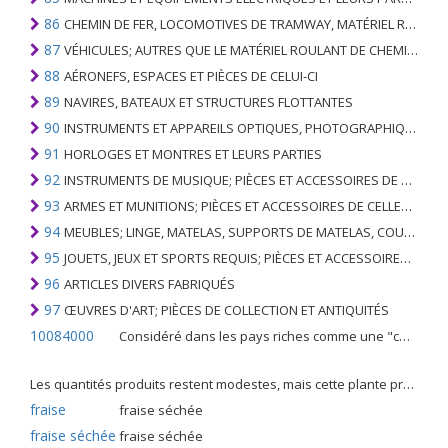
86
CHEMIN DE FER, LOCOMOTIVES DE TRAMWAY, MATÉRIEL ROULANT ET LEURS PARTIES; RACCORDS DE CHEMIN DE FER OU DE TRAMWAY ET RACCORDS ET PIÈCES DE CELLES-CI; ÉQUIPEMENT DE SIGNALISATION DE TRAFIC MÉCANIQUE (Y COMPRIS ÉLECTRO-MÉCANIQUE) DE TOUS TYPES
87
VÉHICULES; AUTRES QUE LE MATÉRIEL ROULANT DE CHEMIN DE FER OU DE TRAMWAY, ET LEURS PIÈCES ET ACCESSOIRES
88
AÉRONEFS, ESPACES ET PIÈCES DE CELUI-CI
89
NAVIRES, BATEAUX ET STRUCTURES FLOTTANTES
90
INSTRUMENTS ET APPAREILS OPTIQUES, PHOTOGRAPHIQUES, CINÉMATOGRAPHIQUES, DE MESURE, DE CONTRÔLE, DE MÉDECINE OU DE CHIRURGIE; PIÈCES ET ACCESSOIRES
91
HORLOGES ET MONTRES ET LEURS PARTIES
92
INSTRUMENTS DE MUSIQUE; PIÈCES ET ACCESSOIRES DE TELS ARTICLES
93
ARMES ET MUNITIONS; PIÈCES ET ACCESSOIRES DE CELLES-CI
94
MEUBLES; LINGE, MATELAS, SUPPORTS DE MATELAS, COUSSINS ET AMEUBLEMENT SIMILAIRE FARCI; LAMPES ET RACCORDS D'ÉCLAIRAGE, N.E.C .; SIGNES LUMINEUSES, PLAQUES DE NOMS LUMINEUSES ET SIMILAIRES; BÂTIMENTS PRÉFABRIQUÉS
95
JOUETS, JEUX ET SPORTS REQUIS; PIÈCES ET ACCESSOIRES DE CELLES-CI
96
ARTICLES DIVERS FABRIQUÉS
97
ŒUVRES D'ART; PIÈCES DE COLLECTION ET ANTIQUITÉS
10084000
Considéré dans les pays riches comme une "céréale mineure", le fonio blanc est une graminée de la famille des poaceae cultivée pour ses graines dans certaines régions d'Afrique.
Les quantités produits restent modestes, mais cette plante présente malgré tout de nombreuses qualités. Elle est utilisé dans l'alimentation humaine et entre dans la préparation de nombreuses recettes traditionnelles africaines comme le couscous, la bouillie, les boulettes, les beignets et même le pain.
fraise
fraise séchée
fraise séchée
fraise séchée