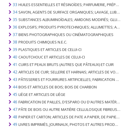
33
HUILES ESSENTIELLES ET RÉSINOÏDES; PARFUMERIE, PRÉPARATIONS COSMÉTIQUES OU DE TOILETTE
34
SAVON, AGENTS DE SURFACE ORGANIQUES; LAVAGE, LUBRIFICATION, POLISSAGE OU PRÉPARATION À L'ÉPURATION; CIRES ARTIFICIELLES OU PRÉPARÉES, BOUGIES ET ARTICLES SIMILAIRES, PÂTES À MODÉLISER, CIRES DENTAIRES ET PRÉPARATIONS DENTAIRES À BASE DE PLÂTRE
35
SUBSTANCES ALBUMINOÏDALES; AMIDONS MODIFIÉS; GLUES; ENZYMES
36
EXPLOSIFS; PRODUITS PYROTECHNIQUES; ALLUMETTES; ALLIAGES PYROPHORIQUES; CERTAINES PRÉPARATIONS COMBUSTIBLES
37
BIENS PHOTOGRAPHIQUES OU CINÉMATOGRAPHIQUES
38
PRODUITS CHIMIQUES N.E.C.
39
PLASTIQUES ET ARTICLES DE CELUI-CI
40
CAOUTCHOUC ET ARTICLES DE CELUI-CI
41
CUIRS ET PEAUX BRUTS (AUTRES QUE PÂTEAUX) ET CUIR
42
ARTICLES DE CUIR; SELLERIE ET ​​HARNAIS; ARTICLES DE VOYAGE, SACS À MAIN ET RÉCIPIENTS ANALOGUES; ARTICLES DE GUT ANIMAL (AUTRE QUE GUT DE SOIE-VERT)
43
PÂTISSERIES ET FOURRURES ARTIFICIELLES; FABRICATION DE CELLES-CI
44
BOIS ET ARTICLES DE BOIS; BOIS DE CHARBON
45
LIÈGE ET ARTICLES DE LIÈGE
46
FABRICATION DE PAILLES, D'ESPARO OU D'AUTRES MATÉRIAUX DE COULÉE; BASKETWARE ET WICKERWORK
47
PÂTE DE BOIS OU AUTRE MATIÈRE CELLULOSIQUE FIBREUSE; PAPIER OU CARTON RÉCUPÉRÉ (DÉCHETS ET DÉCHETS)
48
PAPIER ET CARTON; ARTICLES DE PATE A PAPIER, DE PAPIER OU DE CARTON
49
LIVRES IMPRIMÉS, JOURNAUX, PHOTOS ET AUTRES PRODUITS DE L'INDUSTRIE DE L'IMPRIMERIE; MANUSCRITS, TYPESCRIPTS ET PLANS