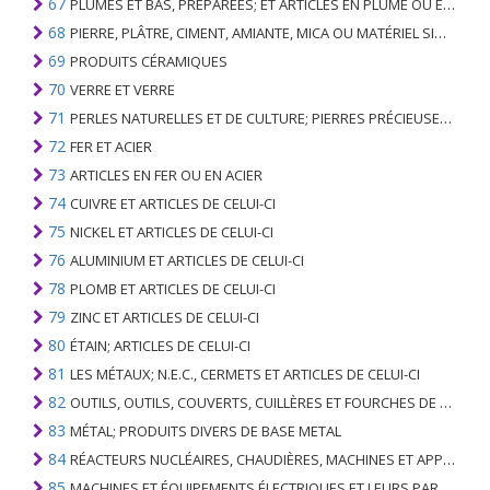
67
PLUMES ET BAS, PRÉPARÉES; ET ARTICLES EN PLUME OU EN BAS; FLEURS ARTIFICIELLES; ARTICLES DE CHEVEUX HUMAINS
68
PIERRE, PLÂTRE, CIMENT, AMIANTE, MICA OU MATÉRIEL SIMILAIRE; ARTICLES DE CELUI-CI
69
PRODUITS CÉRAMIQUES
70
VERRE ET VERRE
71
PERLES NATURELLES ET DE CULTURE; PIERRES PRÉCIEUSES, SEMI-PRÉCIEUSES; MÉTAUX PRÉCIEUX, PLAQUÉS OU DOUBLÉS DE MÉTAUX PRÉCIEUX ET OUVRAGES EN CES MATIÈRES; IMITATION BIJOUTERIE; PIÈCE DE MONNAIE
72
FER ET ACIER
73
ARTICLES EN FER OU EN ACIER
74
CUIVRE ET ARTICLES DE CELUI-CI
75
NICKEL ET ARTICLES DE CELUI-CI
76
ALUMINIUM ET ARTICLES DE CELUI-CI
78
PLOMB ET ARTICLES DE CELUI-CI
79
ZINC ET ARTICLES DE CELUI-CI
80
ÉTAIN; ARTICLES DE CELUI-CI
81
LES MÉTAUX; N.E.C., CERMETS ET ARTICLES DE CELUI-CI
82
OUTILS, OUTILS, COUVERTS, CUILLÈRES ET FOURCHES DE MÉTAUX DE BASE; PARTIES DE CELLES-CI, EN METAL DE BASE
83
MÉTAL; PRODUITS DIVERS DE BASE METAL
84
RÉACTEURS NUCLÉAIRES, CHAUDIÈRES, MACHINES ET APPAREILS MÉCANIQUES; PARTIES DE CELLES-CI
85
MACHINES ET ÉQUIPEMENTS ÉLECTRIQUES ET LEURS PARTIES; ENREGISTREURS ET REPRODUCTEURS SONORES; APPAREILS D'ENREGISTREMENT OU DE REPRODUCTION DES IMAGES ET DU SON EN TÉLÉVISION, PIÈCES ET ACCESSOIRES DE TELS ARTICLES