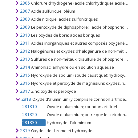
2806
Chlorure d'hydrogène (acide chlorhydrique); acide chlorosulfurique
2807
Acide sulfurique; oléum
2808
Acide nitrique; acides sulfonitriques
2809
Le pentoxyde de diphosphore; l'acide phosphorique et les acides polyphosphoriques
2810
Les oxydes de bore; acides boriques
2811
Acides inorganiques et autres composés oxygénés inorganiques de non-métaux; n.c.a. dans le n ° 2806 à 2810
2812
Halogénures et oxydes d'halogénure de non-métaux
2813
Sulfures de non-métaux; trisulfure de phosphore commercial
2814
Ammoniac; anhydre ou en solution aqueuse
2815
Hydroxyde de sodium (soude caustique); hydroxyde de potassium (potasse caustique) peroxydes de sodium ou de potassium
2816
Hydroxyde et peroxyde de magnésium; oxydes, hydroxydes et peroxydes de strontium ou de baryum
2817
Zinc; oxyde et peroxyde
2818
Oxyde d'aluminium (y compris le corindon artificiel); hydroxyde d'aluminium
281810
Oxyde d'aluminium; corindon artificiel
281820
Oxyde d'aluminium; autre que le corindon artificiel
281830
Hydroxyde d'aluminium
2819
Oxydes de chrome et hydroxydes