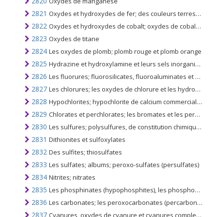
2820
Oxydes de manganèse
2821
Oxydes et hydroxydes de fer; des couleurs terrestres contenant 70% ou plus en poids de fer combiné évalué en Fe2o3
2822
Oxydes et hydroxydes de cobalt; oxydes de cobalt commerciaux
2823
Oxydes de titane
2824
Les oxydes de plomb; plomb rouge et plomb orange
2825
Hydrazine et hydroxylamine et leurs sels inorganiques; d'autres bases inorganiques; autres oxydes, hydroxydes et peroxydes de métaux
2826
Les fluorures; fluorosilicates, fluoroaluminates et autres sels de fluor complexes
2827
Les chlorures; les oxydes de chlorure et les hydroxydes de chlorure; les bromures et les oxydes de bromure; iodures et oxydes d'iodure
2828
Hypochlorites; hypochlorite de calcium commercial; les chlorites; hypobromites
2829
Chlorates et perchlorates; les bromates et les perbromates; iodates et periodates
2830
Les sulfures; polysulfures, de constitution chimique définie ou non
2831
Dithionites et sulfoxylates
2832
Des sulfites; thiosulfates
2833
Les sulfates; albums; peroxo-sulfates (persulfates)
2834
Nitrites; nitrates
2835
Les phosphinates (hypophosphites), les phosphonates (phosphites) et les phosphates; et polyphosphates, de constitution chimique définie ou non
2836
Les carbonates; les peroxocarbonates (percarbonates); carbonate d'ammonium commercial contenant du carbamate d'ammonium
2837
Cyanures, oxydes de cyanure et cyanures complexes