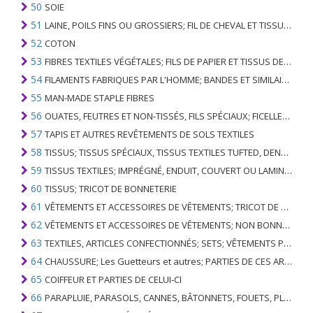
50
SOIE
51
LAINE, POILS FINS OU GROSSIERS; FIL DE CHEVAL ET TISSU TISSÉ
52
COTON
53
FIBRES TEXTILES VÉGÉTALES; FILS DE PAPIER ET TISSUS DE FILS DE PAPIER
54
FILAMENTS FABRIQUES PAR L'HOMME; BANDES ET SIMILAIRES DE MATIERES TEXTILES SYNTHETIQUES
55
MAN-MADE STAPLE FIBRES
56
OUATES, FEUTRES ET NON-TISSÉS, FILS SPÉCIAUX; FICELLES, CORDES, CORDES, CÂBLES ET ARTICLES ASSOCIÉS
57
TAPIS ET AUTRES REVÊTEMENTS DE SOLS TEXTILES
58
TISSUS; TISSUS SPÉCIAUX, TISSUS TEXTILES TUFTED, DENTELLE, TAPISSERIES, GARNITURES, BRODERIES
59
TISSUS TEXTILES; IMPRÉGNÉ, ENDUIT, COUVERT OU LAMINÉ; ARTICLES TEXTILES D'UN TYPE ADAPTÉ À L'USAGE INDUSTRIEL
60
TISSUS; TRICOT DE BONNETERIE
61
VÊTEMENTS ET ACCESSOIRES DE VÊTEMENTS; TRICOT DE BONNETERIE
62
VÊTEMENTS ET ACCESSOIRES DE VÊTEMENTS; NON BONNETERIE
63
TEXTILES, ARTICLES CONFECTIONNÉS; SETS; VÊTEMENTS PORTÉS ET ARTICLES TEXTILES USÉS; RAGS
64
CHAUSSURE; Les Guetteurs et autres; PARTIES DE CES ARTICLES
65
COIFFEUR ET PARTIES DE CELUI-CI
66
PARAPLUIE, PARASOLS, CANNES, BÂTONNETS, FOUETS, PLANTES DE CONDUITE; ET LEURS PARTIES