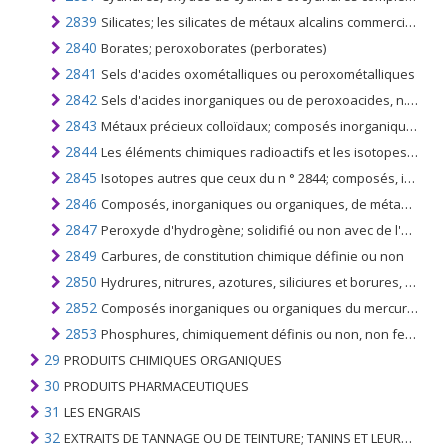
2839
Silicates; les silicates de métaux alcalins commerciaux
2840
Borates; peroxoborates (perborates)
2841
Sels d'acides oxométalliques ou peroxométalliques
2842
Sels d'acides inorganiques ou de peroxoacides, n.c.a. y compris les aluminosilicates, même de constitution chimique définie, mais à l'exclusion des azides
2843
Métaux précieux colloïdaux; composés inorganiques ou organiques de métaux précieux, de constitution chimique définie ou non; amalgames de métaux précieux
2844
Les éléments chimiques radioactifs et les isotopes radioactifs (y compris les éléments chimiques fissiles ou fertiles et les isotopes); et leurs composés; mélanges et résidus contenant ces produits
2845
Isotopes autres que ceux du n ° 2844; composés, inorganiques ou organiques, de ces isotopes, de constitution chimique définie ou non
2846
Composés, inorganiques ou organiques, de métaux des terres rares; d'yttrium ou de scandium ou de mélanges de ces métaux
2847
Peroxyde d'hydrogène; solidifié ou non avec de l'urée
2849
Carbures, de constitution chimique définie ou non
2850
Hydrures, nitrures, azotures, siliciures et borures, de constitution chimique définie ou non, autres que les composés qui constituent également des carbures du n °. 2849
2852
Composés inorganiques ou organiques du mercure, à l'exclusion des amalgames, de constitution chimique définie ou non
2853
Phosphures, chimiquement définis ou non, non ferrophosphorés; autres composés inorganiques n.c.a. (y compris l'eau de conductivité distillée et l'eau de pureté similaire); air liquide, gaz rares enlevés ou non; air comprimé; amalgames, non amalgames de métaux précieux
29
PRODUITS CHIMIQUES ORGANIQUES
30
PRODUITS PHARMACEUTIQUES
31
LES ENGRAIS
32
EXTRAITS DE TANNAGE OU DE TEINTURE; TANINS ET LEURS DERIVES; COLORANTS, PIGMENTS ET AUTRES MATIERES COLORANTES; PEINTURES, VERNIS; MASTIC, AUTRES MASTIQUES; ENCRES