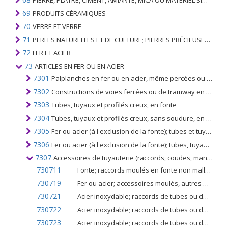
PIERRE, PLÂTRE, CIMENT, AMIANTE, MICA OU MATÉRIEL SIMILAIRE; ARTICLES DE CELUI-CI
69
PRODUITS CÉRAMIQUES
70
VERRE ET VERRE
71
PERLES NATURELLES ET DE CULTURE; PIERRES PRÉCIEUSES, SEMI-PRÉCIEUSES; MÉTAUX PRÉCIEUX, PLAQUÉS OU DOUBLÉS DE MÉTAUX PRÉCIEUX ET OUVRAGES EN CES MATIÈRES; IMITATION BIJOUTERIE; PIÈCE DE MONNAIE
72
FER ET ACIER
73
ARTICLES EN FER OU EN ACIER
7301
Palplanches en fer ou en acier, même percées ou faites d'éléments assemblés; cornières, profilés et profilés soudés, en fer ou en acier
7302
Constructions de voies ferrées ou de tramway en fer ou en acier; rails, rails de contrôle et de voie, lames d'aiguillage, grenouilles à croisement, barres de pointage, traverses, assiettes à poisson, coins de chaises, semelles, plaques de base, liens et similaires
7303
Tubes, tuyaux et profilés creux, en fonte
7304
Tubes, tuyaux et profilés creux, sans soudure, en fer (autres que la fonte) ou en acier
7305
Fer ou acier (à l'exclusion de la fonte); tubes et tuyaux (p.ex. soudés, rivés ou fermés de façon similaire), ayant des sections circulaires dont le diamètre extérieur est supérieur à 406,4 mm, non sans soudure
7306
Fer ou acier (à l'exclusion de la fonte); tubes, tuyaux et profilés creux (non continus), n.c.a. au chapitre 73
7307
Accessoires de tuyauterie (raccords, coudes, manchons, par exemple), en fer ou en acier
730711
Fonte; raccords moulés en fonte non malléable
730719
Fer ou acier; accessoires moulés, autres que de fonte non malléable
730721
Acier inoxydable; raccords de tubes ou de tuyaux, brides, en acier inoxydable
730722
Acier inoxydable; raccords de tubes ou de tuyaux, coudes filetés, coudes et manchons
730723
Acier inoxydable; raccords de tubes ou de tuyaux, raccords de soudage bout à bout