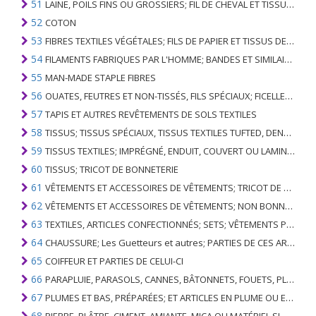
51
LAINE, POILS FINS OU GROSSIERS; FIL DE CHEVAL ET TISSU TISSÉ
52
COTON
53
FIBRES TEXTILES VÉGÉTALES; FILS DE PAPIER ET TISSUS DE FILS DE PAPIER
54
FILAMENTS FABRIQUES PAR L'HOMME; BANDES ET SIMILAIRES DE MATIERES TEXTILES SYNTHETIQUES
55
MAN-MADE STAPLE FIBRES
56
OUATES, FEUTRES ET NON-TISSÉS, FILS SPÉCIAUX; FICELLES, CORDES, CORDES, CÂBLES ET ARTICLES ASSOCIÉS
57
TAPIS ET AUTRES REVÊTEMENTS DE SOLS TEXTILES
58
TISSUS; TISSUS SPÉCIAUX, TISSUS TEXTILES TUFTED, DENTELLE, TAPISSERIES, GARNITURES, BRODERIES
59
TISSUS TEXTILES; IMPRÉGNÉ, ENDUIT, COUVERT OU LAMINÉ; ARTICLES TEXTILES D'UN TYPE ADAPTÉ À L'USAGE INDUSTRIEL
60
TISSUS; TRICOT DE BONNETERIE
61
VÊTEMENTS ET ACCESSOIRES DE VÊTEMENTS; TRICOT DE BONNETERIE
62
VÊTEMENTS ET ACCESSOIRES DE VÊTEMENTS; NON BONNETERIE
63
TEXTILES, ARTICLES CONFECTIONNÉS; SETS; VÊTEMENTS PORTÉS ET ARTICLES TEXTILES USÉS; RAGS
64
CHAUSSURE; Les Guetteurs et autres; PARTIES DE CES ARTICLES
65
COIFFEUR ET PARTIES DE CELUI-CI
66
PARAPLUIE, PARASOLS, CANNES, BÂTONNETS, FOUETS, PLANTES DE CONDUITE; ET LEURS PARTIES
67
PLUMES ET BAS, PRÉPARÉES; ET ARTICLES EN PLUME OU EN BAS; FLEURS ARTIFICIELLES; ARTICLES DE CHEVEUX HUMAINS
68