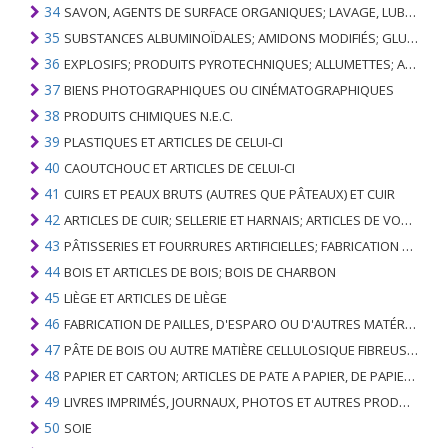
34
SAVON, AGENTS DE SURFACE ORGANIQUES; LAVAGE, LUBRIFICATION, POLISSAGE OU PRÉPARATION À L'ÉPURATION; CIRES ARTIFICIELLES OU PRÉPARÉES, BOUGIES ET ARTICLES SIMILAIRES, PÂTES À MODÉLISER, CIRES DENTAIRES ET PRÉPARATIONS DENTAIRES À BASE DE PLÂTRE
35
SUBSTANCES ALBUMINOÏDALES; AMIDONS MODIFIÉS; GLUES; ENZYMES
36
EXPLOSIFS; PRODUITS PYROTECHNIQUES; ALLUMETTES; ALLIAGES PYROPHORIQUES; CERTAINES PRÉPARATIONS COMBUSTIBLES
37
BIENS PHOTOGRAPHIQUES OU CINÉMATOGRAPHIQUES
38
PRODUITS CHIMIQUES N.E.C.
39
PLASTIQUES ET ARTICLES DE CELUI-CI
40
CAOUTCHOUC ET ARTICLES DE CELUI-CI
41
CUIRS ET PEAUX BRUTS (AUTRES QUE PÂTEAUX) ET CUIR
42
ARTICLES DE CUIR; SELLERIE ET ​​HARNAIS; ARTICLES DE VOYAGE, SACS À MAIN ET RÉCIPIENTS ANALOGUES; ARTICLES DE GUT ANIMAL (AUTRE QUE GUT DE SOIE-VERT)
43
PÂTISSERIES ET FOURRURES ARTIFICIELLES; FABRICATION DE CELLES-CI
44
BOIS ET ARTICLES DE BOIS; BOIS DE CHARBON
45
LIÈGE ET ARTICLES DE LIÈGE
46
FABRICATION DE PAILLES, D'ESPARO OU D'AUTRES MATÉRIAUX DE COULÉE; BASKETWARE ET WICKERWORK
47
PÂTE DE BOIS OU AUTRE MATIÈRE CELLULOSIQUE FIBREUSE; PAPIER OU CARTON RÉCUPÉRÉ (DÉCHETS ET DÉCHETS)
48
PAPIER ET CARTON; ARTICLES DE PATE A PAPIER, DE PAPIER OU DE CARTON
49
LIVRES IMPRIMÉS, JOURNAUX, PHOTOS ET AUTRES PRODUITS DE L'INDUSTRIE DE L'IMPRIMERIE; MANUSCRITS, TYPESCRIPTS ET PLANS
50
SOIE