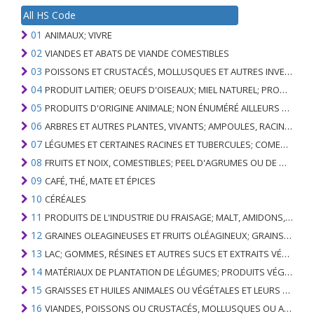
All HS Code
01
ANIMAUX; VIVRE
02
VIANDES ET ABATS DE VIANDE COMESTIBLES
03
POISSONS ET CRUSTACÉS, MOLLUSQUES ET AUTRES INVERTÉBRÉS AQUATIQUES
04
PRODUIT LAITIER; OEUFS D'OISEAUX; MIEL NATUREL; PRODUITS COMESTIBLES D'ORIGINE ANIMALE, NON ÉNUMÉRÉS AILLEURS OU INCLUS
05
PRODUITS D'ORIGINE ANIMALE; NON ÉNUMÉRÉ AILLEURS OU INCLUS
06
ARBRES ET AUTRES PLANTES, VIVANTS; AMPOULES, RACINES ET ANALOGUES; FLEURS COUPEES ET FEUILLAGE ORNEMENTAL
07
LÉGUMES ET CERTAINES RACINES ET TUBERCULES; COMESTIBLE
08
FRUITS ET NOIX, COMESTIBLES; PEEL D'AGRUMES OU DE MELONS
09
CAFÉ, THÉ, MATE ET ÉPICES
10
CÉRÉALES
11
PRODUITS DE L'INDUSTRIE DU FRAISAGE; MALT, AMIDONS, INULINE, GLUTEN DE BLÉ
12
GRAINES OLEAGINEUSES ET FRUITS OLÉAGINEUX; GRAINS DIVERS, GRAINES ET FRUITS, PLANTES INDUSTRIELLES OU MÉDICINALES; PAILLE ET FOURRAGE
13
LAC; GOMMES, RÉSINES ET AUTRES SUCS ET EXTRAITS VÉGÉTAUX
14
MATÉRIAUX DE PLANTATION DE LÉGUMES; PRODUITS VÉGÉTAUX NON DÉNOMMÉS NI COMPRIS AILLEURS
15
GRAISSES ET HUILES ANIMALES OU VÉGÉTALES ET LEURS PRODUITS DE CLIVAGE; GRAISSES ANIMALES PRÉPARÉES; CIRES ANIMALES OU VÉGÉTALES
16
VIANDES, POISSONS OU CRUSTACÉS, MOLLUSQUES OU AUTRES INVERTÉBRÉS AQUATIQUES; PRÉPARATIONS DE CELLES-CI