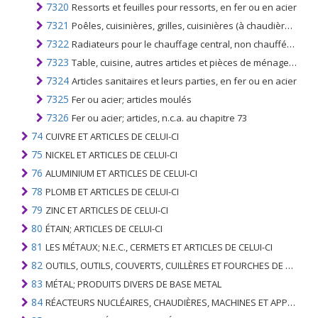
7320
Ressorts et feuilles pour ressorts, en fer ou en acier
7321
Poêles, cuisinières, grilles, cuisinières (à chaudières auxiliaires pour le chauffage central), barbecues, braseros, anneaux à gaz, chauffe-plats et appareils similaires non électriques pour la maison, en fer ou en acier
7322
Radiateurs pour le chauffage central, non chauffés électriquement et leurs parties, en fer ou en acier; réchauffeurs d'air, distributeurs d'air chaud non chauffés électriquement, avec ventilateur ou ventilateur
7323
Table, cuisine, autres articles et pièces de ménage en fer ou en acier; laine de fer ou d'acier; éponges à récurer et tampons à récurer ou à polir, gants et articles simil. en fer ou en acier
7324
Articles sanitaires et leurs parties, en fer ou en acier
7325
Fer ou acier; articles moulés
7326
Fer ou acier; articles, n.c.a. au chapitre 73
74
CUIVRE ET ARTICLES DE CELUI-CI
75
NICKEL ET ARTICLES DE CELUI-CI
76
ALUMINIUM ET ARTICLES DE CELUI-CI
78
PLOMB ET ARTICLES DE CELUI-CI
79
ZINC ET ARTICLES DE CELUI-CI
80
ÉTAIN; ARTICLES DE CELUI-CI
81
LES MÉTAUX; N.E.C., CERMETS ET ARTICLES DE CELUI-CI
82
OUTILS, OUTILS, COUVERTS, CUILLÈRES ET FOURCHES DE MÉTAUX DE BASE; PARTIES DE CELLES-CI, EN METAL DE BASE
83
MÉTAL; PRODUITS DIVERS DE BASE METAL
84
RÉACTEURS NUCLÉAIRES, CHAUDIÈRES, MACHINES ET APPAREILS MÉCANIQUES; PARTIES DE CELLES-CI