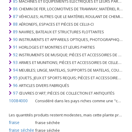
85
MACHINES ET ÉQUIPEMENTS ÉLECTRIQUES ET LEURS PARTIES; ENREGISTREURS ET REPRODUCTEURS SONORES; APPAREILS D'ENREGISTREMENT OU DE REPRODUCTION DES IMAGES ET DU SON EN TÉLÉVISION, PIÈCES ET ACCESSOIRES DE TELS ARTICLES
86
CHEMIN DE FER, LOCOMOTIVES DE TRAMWAY, MATÉRIEL ROULANT ET LEURS PARTIES; RACCORDS DE CHEMIN DE FER OU DE TRAMWAY ET RACCORDS ET PIÈCES DE CELLES-CI; ÉQUIPEMENT DE SIGNALISATION DE TRAFIC MÉCANIQUE (Y COMPRIS ÉLECTRO-MÉCANIQUE) DE TOUS TYPES
87
VÉHICULES; AUTRES QUE LE MATÉRIEL ROULANT DE CHEMIN DE FER OU DE TRAMWAY, ET LEURS PIÈCES ET ACCESSOIRES
88
AÉRONEFS, ESPACES ET PIÈCES DE CELUI-CI
89
NAVIRES, BATEAUX ET STRUCTURES FLOTTANTES
90
INSTRUMENTS ET APPAREILS OPTIQUES, PHOTOGRAPHIQUES, CINÉMATOGRAPHIQUES, DE MESURE, DE CONTRÔLE, DE MÉDECINE OU DE CHIRURGIE; PIÈCES ET ACCESSOIRES
91
HORLOGES ET MONTRES ET LEURS PARTIES
92
INSTRUMENTS DE MUSIQUE; PIÈCES ET ACCESSOIRES DE TELS ARTICLES
93
ARMES ET MUNITIONS; PIÈCES ET ACCESSOIRES DE CELLES-CI
94
MEUBLES; LINGE, MATELAS, SUPPORTS DE MATELAS, COUSSINS ET AMEUBLEMENT SIMILAIRE FARCI; LAMPES ET RACCORDS D'ÉCLAIRAGE, N.E.C .; SIGNES LUMINEUSES, PLAQUES DE NOMS LUMINEUSES ET SIMILAIRES; BÂTIMENTS PRÉFABRIQUÉS
95
JOUETS, JEUX ET SPORTS REQUIS; PIÈCES ET ACCESSOIRES DE CELLES-CI
96
ARTICLES DIVERS FABRIQUÉS
97
ŒUVRES D'ART; PIÈCES DE COLLECTION ET ANTIQUITÉS
10084000
Considéré dans les pays riches comme une "céréale mineure", le fonio blanc est une graminée de la famille des poaceae cultivée pour ses graines dans certaines régions d'Afrique.
Les quantités produits restent modestes, mais cette plante présente malgré tout de nombreuses qualités. Elle est utilisé dans l'alimentation humaine et entre dans la préparation de nombreuses recettes traditionnelles africaines comme le couscous, la bouillie, les boulettes, les beignets et même le pain.
fraise
fraise séchée
fraise séchée
fraise séchée