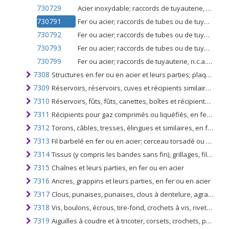
730729
Acier inoxydable; raccords de tuyauterie, n.c.a. dans l'article no. 7307.2
730791
Fer ou acier; raccords de tubes ou de tuyaux, brides, autres qu'en acier inoxydable
730792
Fer ou acier; raccords de tubes ou de tuyaux, coudes filetés, coudes et manchons autres que l'acier inoxydable
730793
Fer ou acier; raccords de tubes ou de tuyaux, raccords de soudage bout à bout, autres qu'en acier inoxydable
730799
Fer ou acier; raccords de tuyauterie, n.c.a. dans l'article no. 7307.9, autre que l'acier inoxydable
7308
Structures en fer ou en acier et leurs parties; plaques, tiges, cornières, profilés, sections, tubes et similaires, préparés pour être utilisés dans des structures
7309
Réservoirs, réservoirs, cuves et récipients similaires; pour tout matériau (à l'exclusion du gaz comprimé ou liquéfié), en fer ou en acier, d'une capacité excédant 300 l, même avec revêtement ou isolation thermique
7310
Réservoirs, fûts, fûts, canettes, boîtes et récipients similaires, en toutes matières (à l'exclusion des gaz comprimés ou liquéfiés), en fer ou en acier, d'une capacité n'excédant pas 300 l, même isolés ou calorifugés
7311
Récipients pour gaz comprimés ou liquéfiés, en fer ou en acier
7312
Torons, câbles, tresses, élingues et similaires, en fer ou en acier, non isolés pour l'électricité
7313
Fil barbelé en fer ou en acier; cerceau torsadé ou simple fil plat, barbelé ou non et fil double faiblement tordu, des types utilisés pour clôtures, en fer ou en acier
7314
Tissus (y compris les bandes sans fin), grillages, filets et clôtures, en fils de fer ou d'acier; métal déployé de fer ou d'acier
7315
Chaînes et leurs parties, en fer ou en acier
7316
Ancres, grappins et leurs parties, en fer ou en acier
7317
Clous, punaises, punaises, clous à dentelure, agrafes et similaires, en fer ou en acier, à tête ou autre, mais à l'exclusion des ouvrages à tête en cuivre
7318
Vis, boulons, écrous, tire-fond, crochets à vis, rivets, goupilles, chevilles, clavettes, rondelles (y compris les rondelles destinées à faire ressort) et articles similaires, en fer ou en acier
7319
Aiguilles à coudre et à tricoter, corsets, crochets, pointes à broder et articles similaires, à main, en fer ou en acier; épingles de sûreté et autres épingles en fer ou en acier, non dénommées ni comprises ailleurs