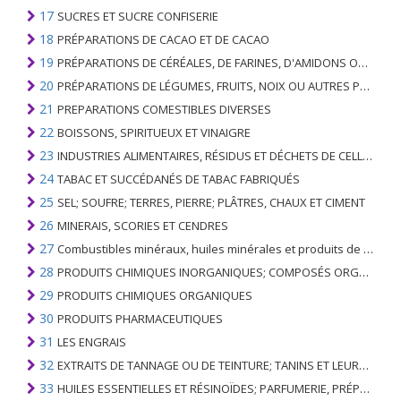
17
SUCRES ET SUCRE CONFISERIE
18
PRÉPARATIONS DE CACAO ET DE CACAO
19
PRÉPARATIONS DE CÉRÉALES, DE FARINES, D'AMIDONS OU DE LAIT; PRODUITS DE PATISSERIE
20
PRÉPARATIONS DE LÉGUMES, FRUITS, NOIX OU AUTRES PARTIES DE PLANTES
21
PREPARATIONS COMESTIBLES DIVERSES
22
BOISSONS, SPIRITUEUX ET VINAIGRE
23
INDUSTRIES ALIMENTAIRES, RÉSIDUS ET DÉCHETS DE CELLES-CI; FOURRAGE ANIMAL PRÉPARÉ
24
TABAC ET SUCCÉDANÉS DE TABAC FABRIQUÉS
25
SEL; SOUFRE; TERRES, PIERRE; PLÂTRES, CHAUX ET CIMENT
26
MINERAIS, SCORIES ET CENDRES
27
Combustibles minéraux, huiles minérales et produits de leur distillation; SUBSTANCES BITUMINEUSES; CIRES MINÉRALES
28
PRODUITS CHIMIQUES INORGANIQUES; COMPOSÉS ORGANIQUES ET INORGANIQUES DE MÉTAUX PRÉCIEUX; DE MÉTAUX DES TERRES RARES, D'ÉLÉMENTS RADIOACTIFS ET D'ISOTOPES
29
PRODUITS CHIMIQUES ORGANIQUES
30
PRODUITS PHARMACEUTIQUES
31
LES ENGRAIS
32
EXTRAITS DE TANNAGE OU DE TEINTURE; TANINS ET LEURS DERIVES; COLORANTS, PIGMENTS ET AUTRES MATIERES COLORANTES; PEINTURES, VERNIS; MASTIC, AUTRES MASTIQUES; ENCRES
33
HUILES ESSENTIELLES ET RÉSINOÏDES; PARFUMERIE, PRÉPARATIONS COSMÉTIQUES OU DE TOILETTE