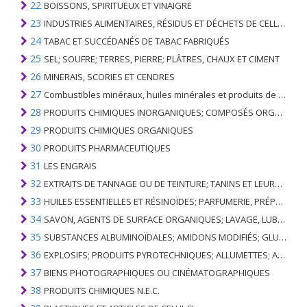
22
BOISSONS, SPIRITUEUX ET VINAIGRE
23
INDUSTRIES ALIMENTAIRES, RÉSIDUS ET DÉCHETS DE CELLES-CI; FOURRAGE ANIMAL PRÉPARÉ
24
TABAC ET SUCCÉDANÉS DE TABAC FABRIQUÉS
25
SEL; SOUFRE; TERRES, PIERRE; PLÂTRES, CHAUX ET CIMENT
26
MINERAIS, SCORIES ET CENDRES
27
Combustibles minéraux, huiles minérales et produits de leur distillation; SUBSTANCES BITUMINEUSES; CIRES MINÉRALES
28
PRODUITS CHIMIQUES INORGANIQUES; COMPOSÉS ORGANIQUES ET INORGANIQUES DE MÉTAUX PRÉCIEUX; DE MÉTAUX DES TERRES RARES, D'ÉLÉMENTS RADIOACTIFS ET D'ISOTOPES
29
PRODUITS CHIMIQUES ORGANIQUES
30
PRODUITS PHARMACEUTIQUES
31
LES ENGRAIS
32
EXTRAITS DE TANNAGE OU DE TEINTURE; TANINS ET LEURS DERIVES; COLORANTS, PIGMENTS ET AUTRES MATIERES COLORANTES; PEINTURES, VERNIS; MASTIC, AUTRES MASTIQUES; ENCRES
33
HUILES ESSENTIELLES ET RÉSINOÏDES; PARFUMERIE, PRÉPARATIONS COSMÉTIQUES OU DE TOILETTE
34
SAVON, AGENTS DE SURFACE ORGANIQUES; LAVAGE, LUBRIFICATION, POLISSAGE OU PRÉPARATION À L'ÉPURATION; CIRES ARTIFICIELLES OU PRÉPARÉES, BOUGIES ET ARTICLES SIMILAIRES, PÂTES À MODÉLISER, CIRES DENTAIRES ET PRÉPARATIONS DENTAIRES À BASE DE PLÂTRE
35
SUBSTANCES ALBUMINOÏDALES; AMIDONS MODIFIÉS; GLUES; ENZYMES
36
EXPLOSIFS; PRODUITS PYROTECHNIQUES; ALLUMETTES; ALLIAGES PYROPHORIQUES; CERTAINES PRÉPARATIONS COMBUSTIBLES
37
BIENS PHOTOGRAPHIQUES OU CINÉMATOGRAPHIQUES
38
PRODUITS CHIMIQUES N.E.C.