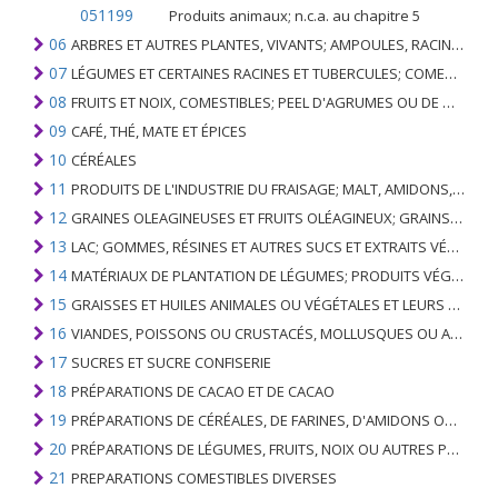
051199
Produits animaux; n.c.a. au chapitre 5
06
ARBRES ET AUTRES PLANTES, VIVANTS; AMPOULES, RACINES ET ANALOGUES; FLEURS COUPEES ET FEUILLAGE ORNEMENTAL
07
LÉGUMES ET CERTAINES RACINES ET TUBERCULES; COMESTIBLE
08
FRUITS ET NOIX, COMESTIBLES; PEEL D'AGRUMES OU DE MELONS
09
CAFÉ, THÉ, MATE ET ÉPICES
10
CÉRÉALES
11
PRODUITS DE L'INDUSTRIE DU FRAISAGE; MALT, AMIDONS, INULINE, GLUTEN DE BLÉ
12
GRAINES OLEAGINEUSES ET FRUITS OLÉAGINEUX; GRAINS DIVERS, GRAINES ET FRUITS, PLANTES INDUSTRIELLES OU MÉDICINALES; PAILLE ET FOURRAGE
13
LAC; GOMMES, RÉSINES ET AUTRES SUCS ET EXTRAITS VÉGÉTAUX
14
MATÉRIAUX DE PLANTATION DE LÉGUMES; PRODUITS VÉGÉTAUX NON DÉNOMMÉS NI COMPRIS AILLEURS
15
GRAISSES ET HUILES ANIMALES OU VÉGÉTALES ET LEURS PRODUITS DE CLIVAGE; GRAISSES ANIMALES PRÉPARÉES; CIRES ANIMALES OU VÉGÉTALES
16
VIANDES, POISSONS OU CRUSTACÉS, MOLLUSQUES OU AUTRES INVERTÉBRÉS AQUATIQUES; PRÉPARATIONS DE CELLES-CI
17
SUCRES ET SUCRE CONFISERIE
18
PRÉPARATIONS DE CACAO ET DE CACAO
19
PRÉPARATIONS DE CÉRÉALES, DE FARINES, D'AMIDONS OU DE LAIT; PRODUITS DE PATISSERIE
20
PRÉPARATIONS DE LÉGUMES, FRUITS, NOIX OU AUTRES PARTIES DE PLANTES
21
PREPARATIONS COMESTIBLES DIVERSES