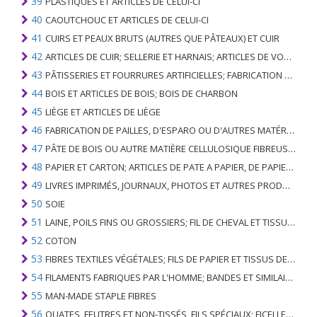
39
PLASTIQUES ET ARTICLES DE CELUI-CI
40
CAOUTCHOUC ET ARTICLES DE CELUI-CI
41
CUIRS ET PEAUX BRUTS (AUTRES QUE PÂTEAUX) ET CUIR
42
ARTICLES DE CUIR; SELLERIE ET ​​HARNAIS; ARTICLES DE VOYAGE, SACS À MAIN ET RÉCIPIENTS ANALOGUES; ARTICLES DE GUT ANIMAL (AUTRE QUE GUT DE SOIE-VERT)
43
PÂTISSERIES ET FOURRURES ARTIFICIELLES; FABRICATION DE CELLES-CI
44
BOIS ET ARTICLES DE BOIS; BOIS DE CHARBON
45
LIÈGE ET ARTICLES DE LIÈGE
46
FABRICATION DE PAILLES, D'ESPARO OU D'AUTRES MATÉRIAUX DE COULÉE; BASKETWARE ET WICKERWORK
47
PÂTE DE BOIS OU AUTRE MATIÈRE CELLULOSIQUE FIBREUSE; PAPIER OU CARTON RÉCUPÉRÉ (DÉCHETS ET DÉCHETS)
48
PAPIER ET CARTON; ARTICLES DE PATE A PAPIER, DE PAPIER OU DE CARTON
49
LIVRES IMPRIMÉS, JOURNAUX, PHOTOS ET AUTRES PRODUITS DE L'INDUSTRIE DE L'IMPRIMERIE; MANUSCRITS, TYPESCRIPTS ET PLANS
50
SOIE
51
LAINE, POILS FINS OU GROSSIERS; FIL DE CHEVAL ET TISSU TISSÉ
52
COTON
53
FIBRES TEXTILES VÉGÉTALES; FILS DE PAPIER ET TISSUS DE FILS DE PAPIER
54
FILAMENTS FABRIQUES PAR L'HOMME; BANDES ET SIMILAIRES DE MATIERES TEXTILES SYNTHETIQUES
55
MAN-MADE STAPLE FIBRES
56
OUATES, FEUTRES ET NON-TISSÉS, FILS SPÉCIAUX; FICELLES, CORDES, CORDES, CÂBLES ET ARTICLES ASSOCIÉS