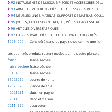
92
INSTRUMENTS DE MUSIQUE; PIÈCES ET ACCESSOIRES DE TELS ARTICLES
93
ARMES ET MUNITIONS; PIÈCES ET ACCESSOIRES DE CELLES-CI
94
MEUBLES; LINGE, MATELAS, SUPPORTS DE MATELAS, COUSSINS ET AMEUBLEMENT SIMILAIRE FARCI; LAMPES ET RACCORDS D'ÉCLAIRAGE, N.E.C .; SIGNES LUMINEUSES, PLAQUES DE NOMS LUMINEUSES ET SIMILAIRES; BÂTIMENTS PRÉFABRIQUÉS
95
JOUETS, JEUX ET SPORTS REQUIS; PIÈCES ET ACCESSOIRES DE CELLES-CI
96
ARTICLES DIVERS FABRIQUÉS
97
ŒUVRES D'ART; PIÈCES DE COLLECTION ET ANTIQUITÉS
10084000
Considéré dans les pays riches comme une "céréale mineure", le fonio blanc est une graminée de la famille des poaceae cultivée pour ses graines dans certaines régions d'Afrique.
Les quantités produits restent modestes, mais cette plante présente malgré tout de nombreuses qualités. Elle est utilisé dans l'alimentation humaine et entre dans la préparation de nombreuses recettes traditionnelles africaines comme le couscous, la bouillie, les boulettes, les beignets et même le pain.
fraise
fraise séchée
fraise séchée
fraise séchée
0813409090
fraise séchée
33029090
beurre de karite
12079920
viande de soja
42021291
clutch en pagne
97011000
deco et maison
52114990
tissu coton
2000