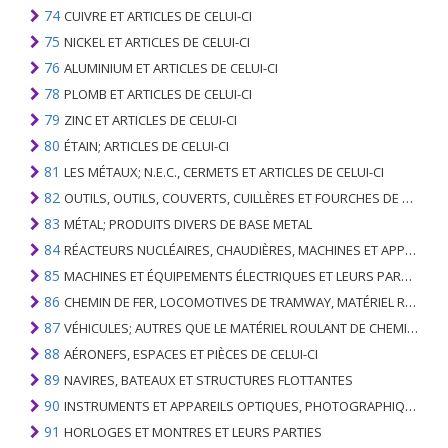
74
CUIVRE ET ARTICLES DE CELUI-CI
75
NICKEL ET ARTICLES DE CELUI-CI
76
ALUMINIUM ET ARTICLES DE CELUI-CI
78
PLOMB ET ARTICLES DE CELUI-CI
79
ZINC ET ARTICLES DE CELUI-CI
80
ÉTAIN; ARTICLES DE CELUI-CI
81
LES MÉTAUX; N.E.C., CERMETS ET ARTICLES DE CELUI-CI
82
OUTILS, OUTILS, COUVERTS, CUILLÈRES ET FOURCHES DE MÉTAUX DE BASE; PARTIES DE CELLES-CI, EN METAL DE BASE
83
MÉTAL; PRODUITS DIVERS DE BASE METAL
84
RÉACTEURS NUCLÉAIRES, CHAUDIÈRES, MACHINES ET APPAREILS MÉCANIQUES; PARTIES DE CELLES-CI
85
MACHINES ET ÉQUIPEMENTS ÉLECTRIQUES ET LEURS PARTIES; ENREGISTREURS ET REPRODUCTEURS SONORES; APPAREILS D'ENREGISTREMENT OU DE REPRODUCTION DES IMAGES ET DU SON EN TÉLÉVISION, PIÈCES ET ACCESSOIRES DE TELS ARTICLES
86
CHEMIN DE FER, LOCOMOTIVES DE TRAMWAY, MATÉRIEL ROULANT ET LEURS PARTIES; RACCORDS DE CHEMIN DE FER OU DE TRAMWAY ET RACCORDS ET PIÈCES DE CELLES-CI; ÉQUIPEMENT DE SIGNALISATION DE TRAFIC MÉCANIQUE (Y COMPRIS ÉLECTRO-MÉCANIQUE) DE TOUS TYPES
87
VÉHICULES; AUTRES QUE LE MATÉRIEL ROULANT DE CHEMIN DE FER OU DE TRAMWAY, ET LEURS PIÈCES ET ACCESSOIRES
88
AÉRONEFS, ESPACES ET PIÈCES DE CELUI-CI
89
NAVIRES, BATEAUX ET STRUCTURES FLOTTANTES
90
INSTRUMENTS ET APPAREILS OPTIQUES, PHOTOGRAPHIQUES, CINÉMATOGRAPHIQUES, DE MESURE, DE CONTRÔLE, DE MÉDECINE OU DE CHIRURGIE; PIÈCES ET ACCESSOIRES
91
HORLOGES ET MONTRES ET LEURS PARTIES