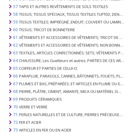
57
TAPIS ET AUTRES REVÊTEMENTS DE SOLS TEXTILES
58
TISSUS; TISSUS SPÉCIAUX, TISSUS TEXTILES TUFTED, DENTELLE, TAPISSERIES, GARNITURES, BRODERIES
59
TISSUS TEXTILES; IMPRÉGNÉ, ENDUIT, COUVERT OU LAMINÉ; ARTICLES TEXTILES D'UN TYPE ADAPTÉ À L'USAGE INDUSTRIEL
60
TISSUS; TRICOT DE BONNETERIE
61
VÊTEMENTS ET ACCESSOIRES DE VÊTEMENTS; TRICOT DE BONNETERIE
62
VÊTEMENTS ET ACCESSOIRES DE VÊTEMENTS; NON BONNETERIE
63
TEXTILES, ARTICLES CONFECTIONNÉS; SETS; VÊTEMENTS PORTÉS ET ARTICLES TEXTILES USÉS; RAGS
64
CHAUSSURE; Les Guetteurs et autres; PARTIES DE CES ARTICLES
65
COIFFEUR ET PARTIES DE CELUI-CI
66
PARAPLUIE, PARASOLS, CANNES, BÂTONNETS, FOUETS, PLANTES DE CONDUITE; ET LEURS PARTIES
67
PLUMES ET BAS, PRÉPARÉES; ET ARTICLES EN PLUME OU EN BAS; FLEURS ARTIFICIELLES; ARTICLES DE CHEVEUX HUMAINS
68
PIERRE, PLÂTRE, CIMENT, AMIANTE, MICA OU MATÉRIEL SIMILAIRE; ARTICLES DE CELUI-CI
69
PRODUITS CÉRAMIQUES
70
VERRE ET VERRE
71
PERLES NATURELLES ET DE CULTURE; PIERRES PRÉCIEUSES, SEMI-PRÉCIEUSES; MÉTAUX PRÉCIEUX, PLAQUÉS OU DOUBLÉS DE MÉTAUX PRÉCIEUX ET OUVRAGES EN CES MATIÈRES; IMITATION BIJOUTERIE; PIÈCE DE MONNAIE
72
FER ET ACIER
73
ARTICLES EN FER OU EN ACIER