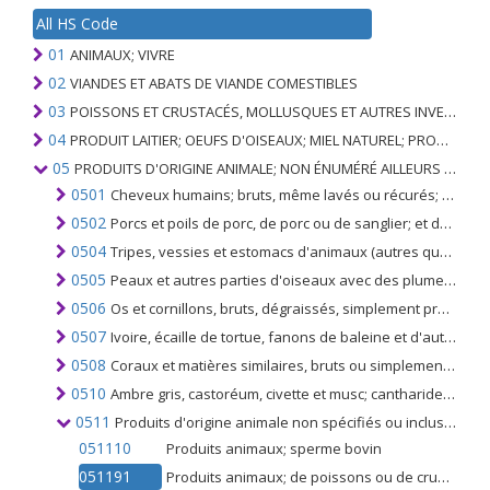
All HS Code
01
ANIMAUX; VIVRE
02
VIANDES ET ABATS DE VIANDE COMESTIBLES
03
POISSONS ET CRUSTACÉS, MOLLUSQUES ET AUTRES INVERTÉBRÉS AQUATIQUES
04
PRODUIT LAITIER; OEUFS D'OISEAUX; MIEL NATUREL; PRODUITS COMESTIBLES D'ORIGINE ANIMALE, NON ÉNUMÉRÉS AILLEURS OU INCLUS
05
PRODUITS D'ORIGINE ANIMALE; NON ÉNUMÉRÉ AILLEURS OU INCLUS
0501
Cheveux humains; bruts, même lavés ou récurés; perte de cheveux humains
0502
Porcs et poils de porc, de porc ou de sanglier; et déchets de ceux-ci
0504
Tripes, vessies et estomacs d'animaux (autres que les poissons); entiers ou en morceaux, frais, réfrigérés, congelés, salés ou en saumure, séchés ou fumés
0505
Peaux et autres parties d'oiseaux avec des plumes, vers le bas; plumes, duvet et leurs parties; pas plus travaillé que nettoyé, désinfecté, traité pour la conservation; Poudre, déchets et parties de plumes
0506
Os et cornillons, bruts, dégraissés, simplement préparés (mais non découpés en forme), traités à l'acide ou dégélatinés; poudre et déchets de ces produits
0507
Ivoire, écaille de tortue, fanons de baleine et d'autres mammifères marins, cornes, bois, sabots, ongles, griffes et becs, bruts ou simplement préparés, non découpés en forme; déchets et poudres de ces produits
0508
Coraux et matières similaires, bruts ou simplement préparés, coquilles de mollusques, crustacés ou échinodermes et os de seiches, non découpés en poudre et leurs déchets
0510
Ambre gris, castoréum, civette et musc; cantharides; bile, séchés ou non glandes, autres produits d'origine animale utilisés dans la préparation de produits pharmaceutiques, frais réfrigérés, congelés ou autrement conservés de façon provisoire
0511
Produits d'origine animale non spécifiés ou inclus ailleurs animaux morts des chapitres 1 ou 3, impropres à la consommation humaine
051110
Produits animaux; sperme bovin
051191
Produits animaux; de poissons ou de crustacés, de mollusques ou d'autres invertébrés aquatiques; animaux morts du chapitre 03, impropres à la consommation humaine