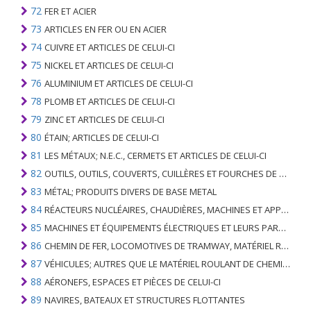
72
FER ET ACIER
73
ARTICLES EN FER OU EN ACIER
74
CUIVRE ET ARTICLES DE CELUI-CI
75
NICKEL ET ARTICLES DE CELUI-CI
76
ALUMINIUM ET ARTICLES DE CELUI-CI
78
PLOMB ET ARTICLES DE CELUI-CI
79
ZINC ET ARTICLES DE CELUI-CI
80
ÉTAIN; ARTICLES DE CELUI-CI
81
LES MÉTAUX; N.E.C., CERMETS ET ARTICLES DE CELUI-CI
82
OUTILS, OUTILS, COUVERTS, CUILLÈRES ET FOURCHES DE MÉTAUX DE BASE; PARTIES DE CELLES-CI, EN METAL DE BASE
83
MÉTAL; PRODUITS DIVERS DE BASE METAL
84
RÉACTEURS NUCLÉAIRES, CHAUDIÈRES, MACHINES ET APPAREILS MÉCANIQUES; PARTIES DE CELLES-CI
85
MACHINES ET ÉQUIPEMENTS ÉLECTRIQUES ET LEURS PARTIES; ENREGISTREURS ET REPRODUCTEURS SONORES; APPAREILS D'ENREGISTREMENT OU DE REPRODUCTION DES IMAGES ET DU SON EN TÉLÉVISION, PIÈCES ET ACCESSOIRES DE TELS ARTICLES
86
CHEMIN DE FER, LOCOMOTIVES DE TRAMWAY, MATÉRIEL ROULANT ET LEURS PARTIES; RACCORDS DE CHEMIN DE FER OU DE TRAMWAY ET RACCORDS ET PIÈCES DE CELLES-CI; ÉQUIPEMENT DE SIGNALISATION DE TRAFIC MÉCANIQUE (Y COMPRIS ÉLECTRO-MÉCANIQUE) DE TOUS TYPES
87
VÉHICULES; AUTRES QUE LE MATÉRIEL ROULANT DE CHEMIN DE FER OU DE TRAMWAY, ET LEURS PIÈCES ET ACCESSOIRES
88
AÉRONEFS, ESPACES ET PIÈCES DE CELUI-CI
89
NAVIRES, BATEAUX ET STRUCTURES FLOTTANTES