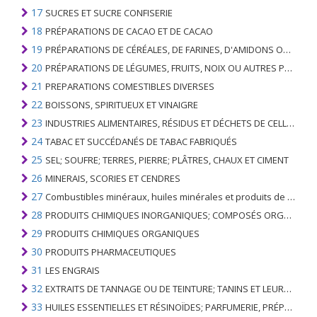
17
SUCRES ET SUCRE CONFISERIE
18
PRÉPARATIONS DE CACAO ET DE CACAO
19
PRÉPARATIONS DE CÉRÉALES, DE FARINES, D'AMIDONS OU DE LAIT; PRODUITS DE PATISSERIE
20
PRÉPARATIONS DE LÉGUMES, FRUITS, NOIX OU AUTRES PARTIES DE PLANTES
21
PREPARATIONS COMESTIBLES DIVERSES
22
BOISSONS, SPIRITUEUX ET VINAIGRE
23
INDUSTRIES ALIMENTAIRES, RÉSIDUS ET DÉCHETS DE CELLES-CI; FOURRAGE ANIMAL PRÉPARÉ
24
TABAC ET SUCCÉDANÉS DE TABAC FABRIQUÉS
25
SEL; SOUFRE; TERRES, PIERRE; PLÂTRES, CHAUX ET CIMENT
26
MINERAIS, SCORIES ET CENDRES
27
Combustibles minéraux, huiles minérales et produits de leur distillation; SUBSTANCES BITUMINEUSES; CIRES MINÉRALES
28
PRODUITS CHIMIQUES INORGANIQUES; COMPOSÉS ORGANIQUES ET INORGANIQUES DE MÉTAUX PRÉCIEUX; DE MÉTAUX DES TERRES RARES, D'ÉLÉMENTS RADIOACTIFS ET D'ISOTOPES
29
PRODUITS CHIMIQUES ORGANIQUES
30
PRODUITS PHARMACEUTIQUES
31
LES ENGRAIS
32
EXTRAITS DE TANNAGE OU DE TEINTURE; TANINS ET LEURS DERIVES; COLORANTS, PIGMENTS ET AUTRES MATIERES COLORANTES; PEINTURES, VERNIS; MASTIC, AUTRES MASTIQUES; ENCRES
33
HUILES ESSENTIELLES ET RÉSINOÏDES; PARFUMERIE, PRÉPARATIONS COSMÉTIQUES OU DE TOILETTE