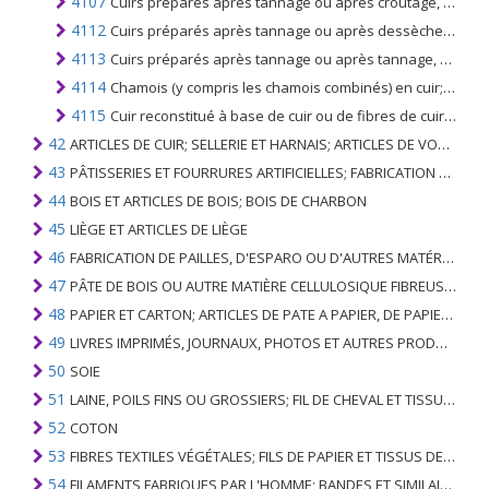
4107
Cuirs préparés après tannage ou après croutage, y compris les cuirs et peaux parcheminés, de bovins (y compris les buffles) ou d'équidés, épilés, même refendus, autres que ceux du n ° 41.14
4112
Cuirs préparés après tannage ou après dessèchement, y compris les cuirs et peaux parcheminés, de mouton ou d'agneau, sans laine, même refendus, autres que les cuirs du n ° 41.14
4113
Cuirs préparés après tannage ou après tannage, y compris les cuirs et peaux parcheminés, d'animaux (autres que les ovins), épilés ou pelés, même refendus, autres que ceux du n ° 41.14
4114
Chamois (y compris les chamois combinés) en cuir; cuir verni et cuir stratifié breveté; cuir métallisé
4115
Cuir reconstitué à base de cuir ou de fibres de cuir, en plaques, feuilles ou bandes, en rouleaux ou non; rognures et autres déchets de cuir ou de cuir reconstitué, non destinés à la fabrication d'articles en cuir; poussière de cuir, poudre et farine
42
ARTICLES DE CUIR; SELLERIE ET ​​HARNAIS; ARTICLES DE VOYAGE, SACS À MAIN ET RÉCIPIENTS ANALOGUES; ARTICLES DE GUT ANIMAL (AUTRE QUE GUT DE SOIE-VERT)
43
PÂTISSERIES ET FOURRURES ARTIFICIELLES; FABRICATION DE CELLES-CI
44
BOIS ET ARTICLES DE BOIS; BOIS DE CHARBON
45
LIÈGE ET ARTICLES DE LIÈGE
46
FABRICATION DE PAILLES, D'ESPARO OU D'AUTRES MATÉRIAUX DE COULÉE; BASKETWARE ET WICKERWORK
47
PÂTE DE BOIS OU AUTRE MATIÈRE CELLULOSIQUE FIBREUSE; PAPIER OU CARTON RÉCUPÉRÉ (DÉCHETS ET DÉCHETS)
48
PAPIER ET CARTON; ARTICLES DE PATE A PAPIER, DE PAPIER OU DE CARTON
49
LIVRES IMPRIMÉS, JOURNAUX, PHOTOS ET AUTRES PRODUITS DE L'INDUSTRIE DE L'IMPRIMERIE; MANUSCRITS, TYPESCRIPTS ET PLANS
50
SOIE
51
LAINE, POILS FINS OU GROSSIERS; FIL DE CHEVAL ET TISSU TISSÉ
52
COTON
53
FIBRES TEXTILES VÉGÉTALES; FILS DE PAPIER ET TISSUS DE FILS DE PAPIER
54
FILAMENTS FABRIQUES PAR L'HOMME; BANDES ET SIMILAIRES DE MATIERES TEXTILES SYNTHETIQUES