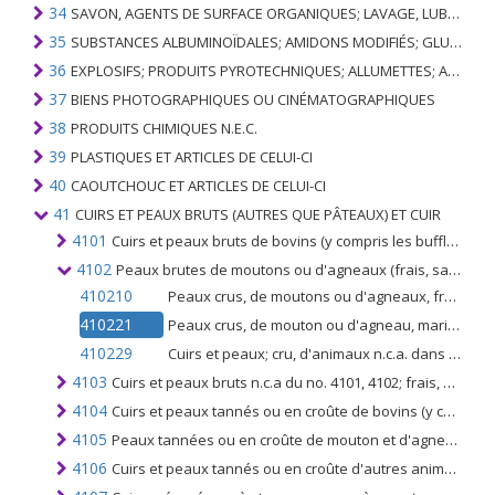
34
SAVON, AGENTS DE SURFACE ORGANIQUES; LAVAGE, LUBRIFICATION, POLISSAGE OU PRÉPARATION À L'ÉPURATION; CIRES ARTIFICIELLES OU PRÉPARÉES, BOUGIES ET ARTICLES SIMILAIRES, PÂTES À MODÉLISER, CIRES DENTAIRES ET PRÉPARATIONS DENTAIRES À BASE DE PLÂTRE
35
SUBSTANCES ALBUMINOÏDALES; AMIDONS MODIFIÉS; GLUES; ENZYMES
36
EXPLOSIFS; PRODUITS PYROTECHNIQUES; ALLUMETTES; ALLIAGES PYROPHORIQUES; CERTAINES PRÉPARATIONS COMBUSTIBLES
37
BIENS PHOTOGRAPHIQUES OU CINÉMATOGRAPHIQUES
38
PRODUITS CHIMIQUES N.E.C.
39
PLASTIQUES ET ARTICLES DE CELUI-CI
40
CAOUTCHOUC ET ARTICLES DE CELUI-CI
41
CUIRS ET PEAUX BRUTS (AUTRES QUE PÂTEAUX) ET CUIR
4101
Cuirs et peaux bruts de bovins (y compris les buffles) ou d'équidés (frais, salés, séchés, chaulés, picklés, conservés autrement que tannés, parcheminés ou autrement préparés), même épilés ou refendus
4102
Peaux brutes de moutons ou d'agneaux (frais, salés, séchés, chaulés, picklés ou autrement conservés, mais non autrement préparés), même avec ou sans laine
410210
Peaux crus, de moutons ou d'agneaux, frais, ou salés, séchés, chaulés, picklés ou autrement conservés, (mais non tannés ni parcheminés ni autrement préparés),
410221
Peaux crus, de mouton ou d'agneau, marinés (mais non tannés, parcheminés ou autrement conservés), sans laine
410229
Cuirs et peaux; cru, d'animaux n.c.a. dans ce chapitre, frais, salés, séchés, chaulés, picklés ou autrement conservés (à l'excl. des tannés, parcheminés ou autrement préparés), même épilés ou refendus
4103
Cuirs et peaux bruts n.c.a du no. 4101, 4102; frais, salés, séchés, conservés au vinaigre ou autrement conservés, non autrement préparés, même épilés ou refendus
4104
Cuirs et peaux tannés ou en croûte de bovins (y compris les buffles) ou d'équidés, épilés, même refendus, mais non autrement préparés
4105
Peaux tannées ou en croûte de mouton et d'agneau, sans laine, même refendues, mais non autrement préparées
4106
Cuirs et peaux tannés ou en croûte d'autres animaux, dépourvus de laine ou de poils, même fendus, mais non autrement préparés