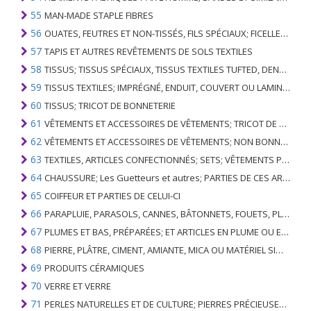
55
MAN-MADE STAPLE FIBRES
56
OUATES, FEUTRES ET NON-TISSÉS, FILS SPÉCIAUX; FICELLES, CORDES, CORDES, CÂBLES ET ARTICLES ASSOCIÉS
57
TAPIS ET AUTRES REVÊTEMENTS DE SOLS TEXTILES
58
TISSUS; TISSUS SPÉCIAUX, TISSUS TEXTILES TUFTED, DENTELLE, TAPISSERIES, GARNITURES, BRODERIES
59
TISSUS TEXTILES; IMPRÉGNÉ, ENDUIT, COUVERT OU LAMINÉ; ARTICLES TEXTILES D'UN TYPE ADAPTÉ À L'USAGE INDUSTRIEL
60
TISSUS; TRICOT DE BONNETERIE
61
VÊTEMENTS ET ACCESSOIRES DE VÊTEMENTS; TRICOT DE BONNETERIE
62
VÊTEMENTS ET ACCESSOIRES DE VÊTEMENTS; NON BONNETERIE
63
TEXTILES, ARTICLES CONFECTIONNÉS; SETS; VÊTEMENTS PORTÉS ET ARTICLES TEXTILES USÉS; RAGS
64
CHAUSSURE; Les Guetteurs et autres; PARTIES DE CES ARTICLES
65
COIFFEUR ET PARTIES DE CELUI-CI
66
PARAPLUIE, PARASOLS, CANNES, BÂTONNETS, FOUETS, PLANTES DE CONDUITE; ET LEURS PARTIES
67
PLUMES ET BAS, PRÉPARÉES; ET ARTICLES EN PLUME OU EN BAS; FLEURS ARTIFICIELLES; ARTICLES DE CHEVEUX HUMAINS
68
PIERRE, PLÂTRE, CIMENT, AMIANTE, MICA OU MATÉRIEL SIMILAIRE; ARTICLES DE CELUI-CI
69
PRODUITS CÉRAMIQUES
70
VERRE ET VERRE
71
PERLES NATURELLES ET DE CULTURE; PIERRES PRÉCIEUSES, SEMI-PRÉCIEUSES; MÉTAUX PRÉCIEUX, PLAQUÉS OU DOUBLÉS DE MÉTAUX PRÉCIEUX ET OUVRAGES EN CES MATIÈRES; IMITATION BIJOUTERIE; PIÈCE DE MONNAIE