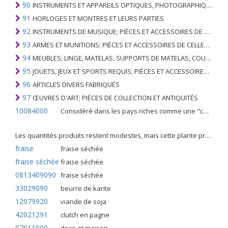
90
INSTRUMENTS ET APPAREILS OPTIQUES, PHOTOGRAPHIQUES, CINÉMATOGRAPHIQUES, DE MESURE, DE CONTRÔLE, DE MÉDECINE OU DE CHIRURGIE; PIÈCES ET ACCESSOIRES
91
HORLOGES ET MONTRES ET LEURS PARTIES
92
INSTRUMENTS DE MUSIQUE; PIÈCES ET ACCESSOIRES DE TELS ARTICLES
93
ARMES ET MUNITIONS; PIÈCES ET ACCESSOIRES DE CELLES-CI
94
MEUBLES; LINGE, MATELAS, SUPPORTS DE MATELAS, COUSSINS ET AMEUBLEMENT SIMILAIRE FARCI; LAMPES ET RACCORDS D'ÉCLAIRAGE, N.E.C .; SIGNES LUMINEUSES, PLAQUES DE NOMS LUMINEUSES ET SIMILAIRES; BÂTIMENTS PRÉFABRIQUÉS
95
JOUETS, JEUX ET SPORTS REQUIS; PIÈCES ET ACCESSOIRES DE CELLES-CI
96
ARTICLES DIVERS FABRIQUÉS
97
ŒUVRES D'ART; PIÈCES DE COLLECTION ET ANTIQUITÉS
10084000
Considéré dans les pays riches comme une "céréale mineure", le fonio blanc est une graminée de la famille des poaceae cultivée pour ses graines dans certaines régions d'Afrique.
Les quantités produits restent modestes, mais cette plante présente malgré tout de nombreuses qualités. Elle est utilisé dans l'alimentation humaine et entre dans la préparation de nombreuses recettes traditionnelles africaines comme le couscous, la bouillie, les boulettes, les beignets et même le pain.
fraise
fraise séchée
fraise séchée
fraise séchée
0813409090
fraise séchée
33029090
beurre de karite
12079920
viande de soja
42021291
clutch en pagne
97011000