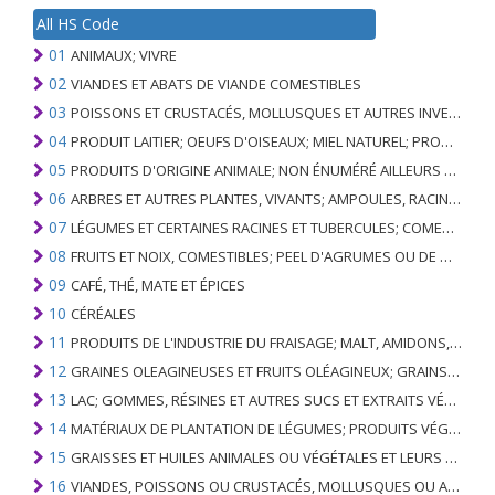
All HS Code
01
ANIMAUX; VIVRE
02
VIANDES ET ABATS DE VIANDE COMESTIBLES
03
POISSONS ET CRUSTACÉS, MOLLUSQUES ET AUTRES INVERTÉBRÉS AQUATIQUES
04
PRODUIT LAITIER; OEUFS D'OISEAUX; MIEL NATUREL; PRODUITS COMESTIBLES D'ORIGINE ANIMALE, NON ÉNUMÉRÉS AILLEURS OU INCLUS
05
PRODUITS D'ORIGINE ANIMALE; NON ÉNUMÉRÉ AILLEURS OU INCLUS
06
ARBRES ET AUTRES PLANTES, VIVANTS; AMPOULES, RACINES ET ANALOGUES; FLEURS COUPEES ET FEUILLAGE ORNEMENTAL
07
LÉGUMES ET CERTAINES RACINES ET TUBERCULES; COMESTIBLE
08
FRUITS ET NOIX, COMESTIBLES; PEEL D'AGRUMES OU DE MELONS
09
CAFÉ, THÉ, MATE ET ÉPICES
10
CÉRÉALES
11
PRODUITS DE L'INDUSTRIE DU FRAISAGE; MALT, AMIDONS, INULINE, GLUTEN DE BLÉ
12
GRAINES OLEAGINEUSES ET FRUITS OLÉAGINEUX; GRAINS DIVERS, GRAINES ET FRUITS, PLANTES INDUSTRIELLES OU MÉDICINALES; PAILLE ET FOURRAGE
13
LAC; GOMMES, RÉSINES ET AUTRES SUCS ET EXTRAITS VÉGÉTAUX
14
MATÉRIAUX DE PLANTATION DE LÉGUMES; PRODUITS VÉGÉTAUX NON DÉNOMMÉS NI COMPRIS AILLEURS
15
GRAISSES ET HUILES ANIMALES OU VÉGÉTALES ET LEURS PRODUITS DE CLIVAGE; GRAISSES ANIMALES PRÉPARÉES; CIRES ANIMALES OU VÉGÉTALES
16
VIANDES, POISSONS OU CRUSTACÉS, MOLLUSQUES OU AUTRES INVERTÉBRÉS AQUATIQUES; PRÉPARATIONS DE CELLES-CI