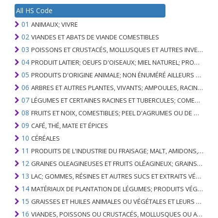
All HS Code
01
ANIMAUX; VIVRE
02
VIANDES ET ABATS DE VIANDE COMESTIBLES
03
POISSONS ET CRUSTACÉS, MOLLUSQUES ET AUTRES INVERTÉBRÉS AQUATIQUES
04
PRODUIT LAITIER; OEUFS D'OISEAUX; MIEL NATUREL; PRODUITS COMESTIBLES D'ORIGINE ANIMALE, NON ÉNUMÉRÉS AILLEURS OU INCLUS
05
PRODUITS D'ORIGINE ANIMALE; NON ÉNUMÉRÉ AILLEURS OU INCLUS
06
ARBRES ET AUTRES PLANTES, VIVANTS; AMPOULES, RACINES ET ANALOGUES; FLEURS COUPEES ET FEUILLAGE ORNEMENTAL
07
LÉGUMES ET CERTAINES RACINES ET TUBERCULES; COMESTIBLE
08
FRUITS ET NOIX, COMESTIBLES; PEEL D'AGRUMES OU DE MELONS
09
CAFÉ, THÉ, MATE ET ÉPICES
10
CÉRÉALES
11
PRODUITS DE L'INDUSTRIE DU FRAISAGE; MALT, AMIDONS, INULINE, GLUTEN DE BLÉ
12
GRAINES OLEAGINEUSES ET FRUITS OLÉAGINEUX; GRAINS DIVERS, GRAINES ET FRUITS, PLANTES INDUSTRIELLES OU MÉDICINALES; PAILLE ET FOURRAGE
13
LAC; GOMMES, RÉSINES ET AUTRES SUCS ET EXTRAITS VÉGÉTAUX
14
MATÉRIAUX DE PLANTATION DE LÉGUMES; PRODUITS VÉGÉTAUX NON DÉNOMMÉS NI COMPRIS AILLEURS
15
GRAISSES ET HUILES ANIMALES OU VÉGÉTALES ET LEURS PRODUITS DE CLIVAGE; GRAISSES ANIMALES PRÉPARÉES; CIRES ANIMALES OU VÉGÉTALES
16
VIANDES, POISSONS OU CRUSTACÉS, MOLLUSQUES OU AUTRES INVERTÉBRÉS AQUATIQUES; PRÉPARATIONS DE CELLES-CI