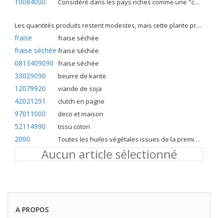
10084000
Considéré dans les pays riches comme une "céréale mineure", le fonio blanc est une graminée de la famille des poaceae cultivée pour ses graines dans certaines régions d'Afrique.
Les quantités produits restent modestes, mais cette plante présente malgré tout de nombreuses qualités. Elle est utilisé dans l'alimentation humaine et entre dans la préparation de nombreuses recettes traditionnelles africaines comme le couscous, la bouillie, les boulettes, les beignets et même le pain.
fraise
fraise séchée
fraise séchée
fraise séchée
0813409090
fraise séchée
33029090
beurre de karite
12079920
viande de soja
42021291
clutch en pagne
97011000
deco et maison
52114990
tissu coton
2000
Toutes les huiles végétales issues de la première pression à froid
Aucun article sélectionné
A PROPOS