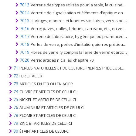
7013
Verrerie des types utilisés pour la table, la cuisine, les toilettes, le bureau, la décoration d'intérieur ou à des fins similaires (autres que des nos 7010 ou 7018)
7014
Verrerie de signalisation et éléments d'optique en verre (autres que ceux du n ° 7015), non travaillés optiquement
7015
Horloges, montres et lunettes similaires, verres pour lunettes non correctrices ou correctives, courbés, cintrés, sanctifiés, etc., non travaillés optiquement; sphères de verre creuses et leurs segments pour la fabrication
7016
Verre; pavés, dalles, briques, carreaux, etc., en verre moulé pressé, même câblés, articles en verre pour la décoration, plafonniers et similaires; verre multicellulaire ou en mousse
7017
Verrerie de laboratoire, hygiénique ou pharmaceutique, même graduée ou étalonnée
7018
Perles de verre, perles d'imitation, pierres précieuses ou semi-précieuses et objets similaires en verre, statuettes et autres objets en verre travaillé; microsphères de verre ne dépassant pas 1 mm de diamètre
7019
Fibres de verre (y compris la laine de verre) et articles en ces matières (par exemple fils, tissus)
7020
Verre; articles n.c.a. au chapitre 70
71
PERLES NATURELLES ET DE CULTURE; PIERRES PRÉCIEUSES, SEMI-PRÉCIEUSES; MÉTAUX PRÉCIEUX, PLAQUÉS OU DOUBLÉS DE MÉTAUX PRÉCIEUX ET OUVRAGES EN CES MATIÈRES; IMITATION BIJOUTERIE; PIÈCE DE MONNAIE
72
FER ET ACIER
73
ARTICLES EN FER OU EN ACIER
74
CUIVRE ET ARTICLES DE CELUI-CI
75
NICKEL ET ARTICLES DE CELUI-CI
76
ALUMINIUM ET ARTICLES DE CELUI-CI
78
PLOMB ET ARTICLES DE CELUI-CI
79
ZINC ET ARTICLES DE CELUI-CI
80
ÉTAIN; ARTICLES DE CELUI-CI