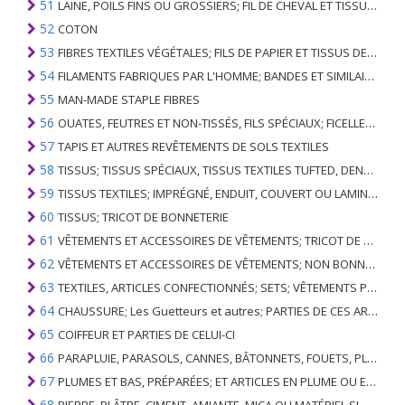
51
LAINE, POILS FINS OU GROSSIERS; FIL DE CHEVAL ET TISSU TISSÉ
52
COTON
53
FIBRES TEXTILES VÉGÉTALES; FILS DE PAPIER ET TISSUS DE FILS DE PAPIER
54
FILAMENTS FABRIQUES PAR L'HOMME; BANDES ET SIMILAIRES DE MATIERES TEXTILES SYNTHETIQUES
55
MAN-MADE STAPLE FIBRES
56
OUATES, FEUTRES ET NON-TISSÉS, FILS SPÉCIAUX; FICELLES, CORDES, CORDES, CÂBLES ET ARTICLES ASSOCIÉS
57
TAPIS ET AUTRES REVÊTEMENTS DE SOLS TEXTILES
58
TISSUS; TISSUS SPÉCIAUX, TISSUS TEXTILES TUFTED, DENTELLE, TAPISSERIES, GARNITURES, BRODERIES
59
TISSUS TEXTILES; IMPRÉGNÉ, ENDUIT, COUVERT OU LAMINÉ; ARTICLES TEXTILES D'UN TYPE ADAPTÉ À L'USAGE INDUSTRIEL
60
TISSUS; TRICOT DE BONNETERIE
61
VÊTEMENTS ET ACCESSOIRES DE VÊTEMENTS; TRICOT DE BONNETERIE
62
VÊTEMENTS ET ACCESSOIRES DE VÊTEMENTS; NON BONNETERIE
63
TEXTILES, ARTICLES CONFECTIONNÉS; SETS; VÊTEMENTS PORTÉS ET ARTICLES TEXTILES USÉS; RAGS
64
CHAUSSURE; Les Guetteurs et autres; PARTIES DE CES ARTICLES
65
COIFFEUR ET PARTIES DE CELUI-CI
66
PARAPLUIE, PARASOLS, CANNES, BÂTONNETS, FOUETS, PLANTES DE CONDUITE; ET LEURS PARTIES
67
PLUMES ET BAS, PRÉPARÉES; ET ARTICLES EN PLUME OU EN BAS; FLEURS ARTIFICIELLES; ARTICLES DE CHEVEUX HUMAINS
68