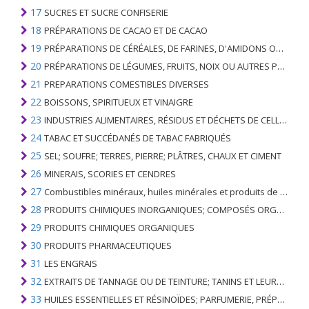
17
SUCRES ET SUCRE CONFISERIE
18
PRÉPARATIONS DE CACAO ET DE CACAO
19
PRÉPARATIONS DE CÉRÉALES, DE FARINES, D'AMIDONS OU DE LAIT; PRODUITS DE PATISSERIE
20
PRÉPARATIONS DE LÉGUMES, FRUITS, NOIX OU AUTRES PARTIES DE PLANTES
21
PREPARATIONS COMESTIBLES DIVERSES
22
BOISSONS, SPIRITUEUX ET VINAIGRE
23
INDUSTRIES ALIMENTAIRES, RÉSIDUS ET DÉCHETS DE CELLES-CI; FOURRAGE ANIMAL PRÉPARÉ
24
TABAC ET SUCCÉDANÉS DE TABAC FABRIQUÉS
25
SEL; SOUFRE; TERRES, PIERRE; PLÂTRES, CHAUX ET CIMENT
26
MINERAIS, SCORIES ET CENDRES
27
Combustibles minéraux, huiles minérales et produits de leur distillation; SUBSTANCES BITUMINEUSES; CIRES MINÉRALES
28
PRODUITS CHIMIQUES INORGANIQUES; COMPOSÉS ORGANIQUES ET INORGANIQUES DE MÉTAUX PRÉCIEUX; DE MÉTAUX DES TERRES RARES, D'ÉLÉMENTS RADIOACTIFS ET D'ISOTOPES
29
PRODUITS CHIMIQUES ORGANIQUES
30
PRODUITS PHARMACEUTIQUES
31
LES ENGRAIS
32
EXTRAITS DE TANNAGE OU DE TEINTURE; TANINS ET LEURS DERIVES; COLORANTS, PIGMENTS ET AUTRES MATIERES COLORANTES; PEINTURES, VERNIS; MASTIC, AUTRES MASTIQUES; ENCRES
33
HUILES ESSENTIELLES ET RÉSINOÏDES; PARFUMERIE, PRÉPARATIONS COSMÉTIQUES OU DE TOILETTE