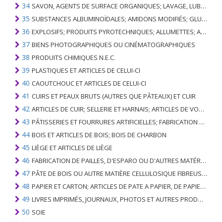
34
SAVON, AGENTS DE SURFACE ORGANIQUES; LAVAGE, LUBRIFICATION, POLISSAGE OU PRÉPARATION À L'ÉPURATION; CIRES ARTIFICIELLES OU PRÉPARÉES, BOUGIES ET ARTICLES SIMILAIRES, PÂTES À MODÉLISER, CIRES DENTAIRES ET PRÉPARATIONS DENTAIRES À BASE DE PLÂTRE
35
SUBSTANCES ALBUMINOÏDALES; AMIDONS MODIFIÉS; GLUES; ENZYMES
36
EXPLOSIFS; PRODUITS PYROTECHNIQUES; ALLUMETTES; ALLIAGES PYROPHORIQUES; CERTAINES PRÉPARATIONS COMBUSTIBLES
37
BIENS PHOTOGRAPHIQUES OU CINÉMATOGRAPHIQUES
38
PRODUITS CHIMIQUES N.E.C.
39
PLASTIQUES ET ARTICLES DE CELUI-CI
40
CAOUTCHOUC ET ARTICLES DE CELUI-CI
41
CUIRS ET PEAUX BRUTS (AUTRES QUE PÂTEAUX) ET CUIR
42
ARTICLES DE CUIR; SELLERIE ET ​​HARNAIS; ARTICLES DE VOYAGE, SACS À MAIN ET RÉCIPIENTS ANALOGUES; ARTICLES DE GUT ANIMAL (AUTRE QUE GUT DE SOIE-VERT)
43
PÂTISSERIES ET FOURRURES ARTIFICIELLES; FABRICATION DE CELLES-CI
44
BOIS ET ARTICLES DE BOIS; BOIS DE CHARBON
45
LIÈGE ET ARTICLES DE LIÈGE
46
FABRICATION DE PAILLES, D'ESPARO OU D'AUTRES MATÉRIAUX DE COULÉE; BASKETWARE ET WICKERWORK
47
PÂTE DE BOIS OU AUTRE MATIÈRE CELLULOSIQUE FIBREUSE; PAPIER OU CARTON RÉCUPÉRÉ (DÉCHETS ET DÉCHETS)
48
PAPIER ET CARTON; ARTICLES DE PATE A PAPIER, DE PAPIER OU DE CARTON
49
LIVRES IMPRIMÉS, JOURNAUX, PHOTOS ET AUTRES PRODUITS DE L'INDUSTRIE DE L'IMPRIMERIE; MANUSCRITS, TYPESCRIPTS ET PLANS
50
SOIE