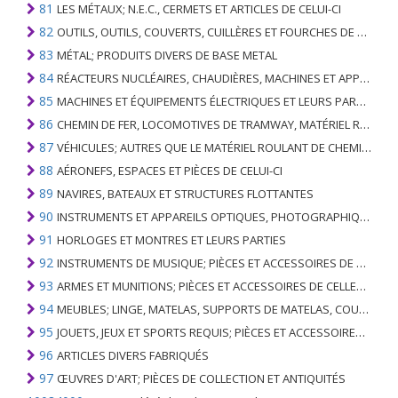
81
LES MÉTAUX; N.E.C., CERMETS ET ARTICLES DE CELUI-CI
82
OUTILS, OUTILS, COUVERTS, CUILLÈRES ET FOURCHES DE MÉTAUX DE BASE; PARTIES DE CELLES-CI, EN METAL DE BASE
83
MÉTAL; PRODUITS DIVERS DE BASE METAL
84
RÉACTEURS NUCLÉAIRES, CHAUDIÈRES, MACHINES ET APPAREILS MÉCANIQUES; PARTIES DE CELLES-CI
85
MACHINES ET ÉQUIPEMENTS ÉLECTRIQUES ET LEURS PARTIES; ENREGISTREURS ET REPRODUCTEURS SONORES; APPAREILS D'ENREGISTREMENT OU DE REPRODUCTION DES IMAGES ET DU SON EN TÉLÉVISION, PIÈCES ET ACCESSOIRES DE TELS ARTICLES
86
CHEMIN DE FER, LOCOMOTIVES DE TRAMWAY, MATÉRIEL ROULANT ET LEURS PARTIES; RACCORDS DE CHEMIN DE FER OU DE TRAMWAY ET RACCORDS ET PIÈCES DE CELLES-CI; ÉQUIPEMENT DE SIGNALISATION DE TRAFIC MÉCANIQUE (Y COMPRIS ÉLECTRO-MÉCANIQUE) DE TOUS TYPES
87
VÉHICULES; AUTRES QUE LE MATÉRIEL ROULANT DE CHEMIN DE FER OU DE TRAMWAY, ET LEURS PIÈCES ET ACCESSOIRES
88
AÉRONEFS, ESPACES ET PIÈCES DE CELUI-CI
89
NAVIRES, BATEAUX ET STRUCTURES FLOTTANTES
90
INSTRUMENTS ET APPAREILS OPTIQUES, PHOTOGRAPHIQUES, CINÉMATOGRAPHIQUES, DE MESURE, DE CONTRÔLE, DE MÉDECINE OU DE CHIRURGIE; PIÈCES ET ACCESSOIRES
91
HORLOGES ET MONTRES ET LEURS PARTIES
92
INSTRUMENTS DE MUSIQUE; PIÈCES ET ACCESSOIRES DE TELS ARTICLES
93
ARMES ET MUNITIONS; PIÈCES ET ACCESSOIRES DE CELLES-CI
94
MEUBLES; LINGE, MATELAS, SUPPORTS DE MATELAS, COUSSINS ET AMEUBLEMENT SIMILAIRE FARCI; LAMPES ET RACCORDS D'ÉCLAIRAGE, N.E.C .; SIGNES LUMINEUSES, PLAQUES DE NOMS LUMINEUSES ET SIMILAIRES; BÂTIMENTS PRÉFABRIQUÉS
95
JOUETS, JEUX ET SPORTS REQUIS; PIÈCES ET ACCESSOIRES DE CELLES-CI
96
ARTICLES DIVERS FABRIQUÉS
97
ŒUVRES D'ART; PIÈCES DE COLLECTION ET ANTIQUITÉS