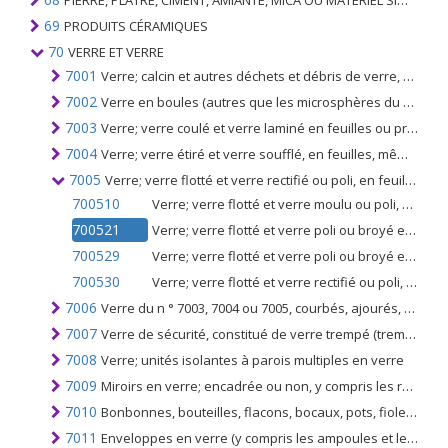
PIERRE, PLÂTRE, CIMENT, AMIANTE, MICA OU MATÉRIEL SIMILAIRE; ARTICLES DE CELUI-CI
69
PRODUITS CÉRAMIQUES
70
VERRE ET VERRE
7001
Verre; calcin et autres déchets et débris de verre, verre dans la masse
7002
Verre en boules (autres que les microsphères du n ° 7018), barres ou tubes, non travaillé
7003
Verre; verre coulé et verre laminé en feuilles ou profilés, même comportant une couche absorbante, réfléchissante ou non-réfléchissante, mais non autrement travaillé
7004
Verre; verre étiré et verre soufflé, en feuilles, même comportant une couche absorbante, réfléchissante ou non réfléchissante, mais non autrement travaillé
7005
Verre; verre flotté et verre rectifié ou poli, en feuilles, même comportant une couche absorbante, réfléchissante ou non réfléchissante, mais non autrement travaillé
700510
Verre; verre flotté et verre moulu ou poli, en feuilles, non câblé, ayant une couche absorbante réfléchissante ou non réfléchissante
700521
Verre; verre flotté et verre poli ou broyé en surface, en feuilles, non câblé, coloré dans toute la masse (teinté dans la masse), opacifié, feuilleté ou simplement à la surface
700529
Verre; verre flotté et verre poli ou broyé en surface, en feuilles, non câblé (autre que coloré dans la masse (masse teintée), opacifié, flashé ou simplement moulu en surface)
700530
Verre; verre flotté et verre rectifié ou poli, en feuilles, verre armé, même pourvu d'une couche absorbante ou réfléchissante
7006
Verre du n ° 7003, 7004 ou 7005, courbés, ajourés, gravés, percés, émaillés ou autrement travaillés, non encadrés ni munis d'autres matières
7007
Verre de sécurité, constitué de verre trempé (trempé) ou stratifié
7008
Verre; unités isolantes à parois multiples en verre
7009
Miroirs en verre; encadrée ou non, y compris les rétroviseurs
7010
Bonbonnes, bouteilles, flacons, bocaux, pots, fioles, ampoules, récipients en verre pour le transport ou l'emballage des marchandises; conservation de pots de verre; bouchons, couvercles et autres fermetures en verre
7011
Enveloppes en verre (y compris les ampoules et les tubes), ouvertes et leurs parties en verre, sans garnitures, pour lampes électriques, tubes à rayons cathodiques ou similaires