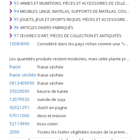
93
ARMES ET MUNITIONS; PIÈCES ET ACCESSOIRES DE CELLES-CI
94
MEUBLES; LINGE, MATELAS, SUPPORTS DE MATELAS, COUSSINS ET AMEUBLEMENT SIMILAIRE FARCI; LAMPES ET RACCORDS D'ÉCLAIRAGE, N.E.C .; SIGNES LUMINEUSES, PLAQUES DE NOMS LUMINEUSES ET SIMILAIRES; BÂTIMENTS PRÉFABRIQUÉS
95
JOUETS, JEUX ET SPORTS REQUIS; PIÈCES ET ACCESSOIRES DE CELLES-CI
96
ARTICLES DIVERS FABRIQUÉS
97
ŒUVRES D'ART; PIÈCES DE COLLECTION ET ANTIQUITÉS
10084000
Considéré dans les pays riches comme une "céréale mineure", le fonio blanc est une graminée de la famille des poaceae cultivée pour ses graines dans certaines régions d'Afrique.
Les quantités produits restent modestes, mais cette plante présente malgré tout de nombreuses qualités. Elle est utilisé dans l'alimentation humaine et entre dans la préparation de nombreuses recettes traditionnelles africaines comme le couscous, la bouillie, les boulettes, les beignets et même le pain.
fraise
fraise séchée
fraise séchée
fraise séchée
0813409090
fraise séchée
33029090
beurre de karite
12079920
viande de soja
42021291
clutch en pagne
97011000
deco et maison
52114990
tissu coton
2000
Toutes les huiles végétales issues de la première pression à froid