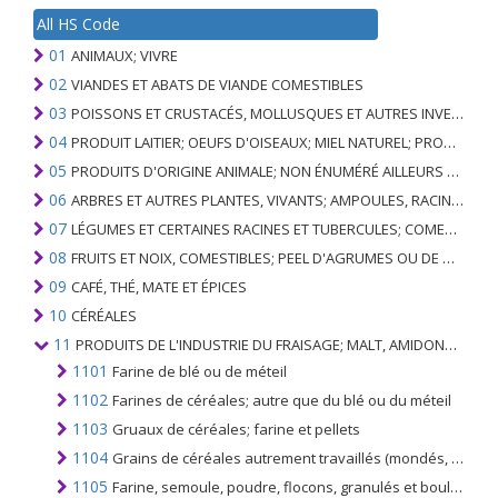
All HS Code
01
ANIMAUX; VIVRE
02
VIANDES ET ABATS DE VIANDE COMESTIBLES
03
POISSONS ET CRUSTACÉS, MOLLUSQUES ET AUTRES INVERTÉBRÉS AQUATIQUES
04
PRODUIT LAITIER; OEUFS D'OISEAUX; MIEL NATUREL; PRODUITS COMESTIBLES D'ORIGINE ANIMALE, NON ÉNUMÉRÉS AILLEURS OU INCLUS
05
PRODUITS D'ORIGINE ANIMALE; NON ÉNUMÉRÉ AILLEURS OU INCLUS
06
ARBRES ET AUTRES PLANTES, VIVANTS; AMPOULES, RACINES ET ANALOGUES; FLEURS COUPEES ET FEUILLAGE ORNEMENTAL
07
LÉGUMES ET CERTAINES RACINES ET TUBERCULES; COMESTIBLE
08
FRUITS ET NOIX, COMESTIBLES; PEEL D'AGRUMES OU DE MELONS
09
CAFÉ, THÉ, MATE ET ÉPICES
10
CÉRÉALES
11
PRODUITS DE L'INDUSTRIE DU FRAISAGE; MALT, AMIDONS, INULINE, GLUTEN DE BLÉ
1101
Farine de blé ou de méteil
1102
Farines de céréales; autre que du blé ou du méteil
1103
Gruaux de céréales; farine et pellets
1104
Grains de céréales autrement travaillés (mondés, roulés, en flocons, perlés, tranchés ou concassés), à l'exception du riz du n °. 1006; germes de céréales entiers, roulés, en flocons ou moulus
1105
Farine, semoule, poudre, flocons, granulés et boulettes de pommes de terre