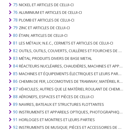
75
NICKEL ET ARTICLES DE CELUI-CI
76
ALUMINIUM ET ARTICLES DE CELUI-CI
78
PLOMB ET ARTICLES DE CELUI-CI
79
ZINC ET ARTICLES DE CELUI-CI
80
ÉTAIN; ARTICLES DE CELUI-CI
81
LES MÉTAUX; N.E.C., CERMETS ET ARTICLES DE CELUI-CI
82
OUTILS, OUTILS, COUVERTS, CUILLÈRES ET FOURCHES DE MÉTAUX DE BASE; PARTIES DE CELLES-CI, EN METAL DE BASE
83
MÉTAL; PRODUITS DIVERS DE BASE METAL
84
RÉACTEURS NUCLÉAIRES, CHAUDIÈRES, MACHINES ET APPAREILS MÉCANIQUES; PARTIES DE CELLES-CI
85
MACHINES ET ÉQUIPEMENTS ÉLECTRIQUES ET LEURS PARTIES; ENREGISTREURS ET REPRODUCTEURS SONORES; APPAREILS D'ENREGISTREMENT OU DE REPRODUCTION DES IMAGES ET DU SON EN TÉLÉVISION, PIÈCES ET ACCESSOIRES DE TELS ARTICLES
86
CHEMIN DE FER, LOCOMOTIVES DE TRAMWAY, MATÉRIEL ROULANT ET LEURS PARTIES; RACCORDS DE CHEMIN DE FER OU DE TRAMWAY ET RACCORDS ET PIÈCES DE CELLES-CI; ÉQUIPEMENT DE SIGNALISATION DE TRAFIC MÉCANIQUE (Y COMPRIS ÉLECTRO-MÉCANIQUE) DE TOUS TYPES
87
VÉHICULES; AUTRES QUE LE MATÉRIEL ROULANT DE CHEMIN DE FER OU DE TRAMWAY, ET LEURS PIÈCES ET ACCESSOIRES
88
AÉRONEFS, ESPACES ET PIÈCES DE CELUI-CI
89
NAVIRES, BATEAUX ET STRUCTURES FLOTTANTES
90
INSTRUMENTS ET APPAREILS OPTIQUES, PHOTOGRAPHIQUES, CINÉMATOGRAPHIQUES, DE MESURE, DE CONTRÔLE, DE MÉDECINE OU DE CHIRURGIE; PIÈCES ET ACCESSOIRES
91
HORLOGES ET MONTRES ET LEURS PARTIES
92
INSTRUMENTS DE MUSIQUE; PIÈCES ET ACCESSOIRES DE TELS ARTICLES