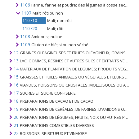
1106
Farine, farine et poudre; des légumes à cosse secs du n °. 0713, de sagou ou des racines ou tubercules du n °. 0714 ou des produits du chapitre 8
1107
Malt; rôti ou non
110710
Malt; non rôti
110720
Malt; rôti
1108
Amidons; inuline
1109
Gluten de blé; si ou non séché
12
GRAINES OLEAGINEUSES ET FRUITS OLÉAGINEUX; GRAINS DIVERS, GRAINES ET FRUITS, PLANTES INDUSTRIELLES OU MÉDICINALES; PAILLE ET FOURRAGE
13
LAC; GOMMES, RÉSINES ET AUTRES SUCS ET EXTRAITS VÉGÉTAUX
14
MATÉRIAUX DE PLANTATION DE LÉGUMES; PRODUITS VÉGÉTAUX NON DÉNOMMÉS NI COMPRIS AILLEURS
15
GRAISSES ET HUILES ANIMALES OU VÉGÉTALES ET LEURS PRODUITS DE CLIVAGE; GRAISSES ANIMALES PRÉPARÉES; CIRES ANIMALES OU VÉGÉTALES
16
VIANDES, POISSONS OU CRUSTACÉS, MOLLUSQUES OU AUTRES INVERTÉBRÉS AQUATIQUES; PRÉPARATIONS DE CELLES-CI
17
SUCRES ET SUCRE CONFISERIE
18
PRÉPARATIONS DE CACAO ET DE CACAO
19
PRÉPARATIONS DE CÉRÉALES, DE FARINES, D'AMIDONS OU DE LAIT; PRODUITS DE PATISSERIE
20
PRÉPARATIONS DE LÉGUMES, FRUITS, NOIX OU AUTRES PARTIES DE PLANTES
21
PREPARATIONS COMESTIBLES DIVERSES
22
BOISSONS, SPIRITUEUX ET VINAIGRE