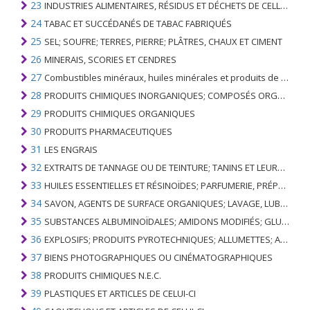
23
INDUSTRIES ALIMENTAIRES, RÉSIDUS ET DÉCHETS DE CELLES-CI; FOURRAGE ANIMAL PRÉPARÉ
24
TABAC ET SUCCÉDANÉS DE TABAC FABRIQUÉS
25
SEL; SOUFRE; TERRES, PIERRE; PLÂTRES, CHAUX ET CIMENT
26
MINERAIS, SCORIES ET CENDRES
27
Combustibles minéraux, huiles minérales et produits de leur distillation; SUBSTANCES BITUMINEUSES; CIRES MINÉRALES
28
PRODUITS CHIMIQUES INORGANIQUES; COMPOSÉS ORGANIQUES ET INORGANIQUES DE MÉTAUX PRÉCIEUX; DE MÉTAUX DES TERRES RARES, D'ÉLÉMENTS RADIOACTIFS ET D'ISOTOPES
29
PRODUITS CHIMIQUES ORGANIQUES
30
PRODUITS PHARMACEUTIQUES
31
LES ENGRAIS
32
EXTRAITS DE TANNAGE OU DE TEINTURE; TANINS ET LEURS DERIVES; COLORANTS, PIGMENTS ET AUTRES MATIERES COLORANTES; PEINTURES, VERNIS; MASTIC, AUTRES MASTIQUES; ENCRES
33
HUILES ESSENTIELLES ET RÉSINOÏDES; PARFUMERIE, PRÉPARATIONS COSMÉTIQUES OU DE TOILETTE
34
SAVON, AGENTS DE SURFACE ORGANIQUES; LAVAGE, LUBRIFICATION, POLISSAGE OU PRÉPARATION À L'ÉPURATION; CIRES ARTIFICIELLES OU PRÉPARÉES, BOUGIES ET ARTICLES SIMILAIRES, PÂTES À MODÉLISER, CIRES DENTAIRES ET PRÉPARATIONS DENTAIRES À BASE DE PLÂTRE
35
SUBSTANCES ALBUMINOÏDALES; AMIDONS MODIFIÉS; GLUES; ENZYMES
36
EXPLOSIFS; PRODUITS PYROTECHNIQUES; ALLUMETTES; ALLIAGES PYROPHORIQUES; CERTAINES PRÉPARATIONS COMBUSTIBLES
37
BIENS PHOTOGRAPHIQUES OU CINÉMATOGRAPHIQUES
38
PRODUITS CHIMIQUES N.E.C.
39
PLASTIQUES ET ARTICLES DE CELUI-CI