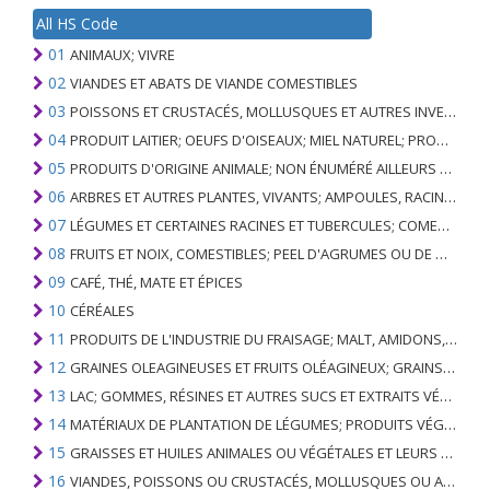
All HS Code
01
ANIMAUX; VIVRE
02
VIANDES ET ABATS DE VIANDE COMESTIBLES
03
POISSONS ET CRUSTACÉS, MOLLUSQUES ET AUTRES INVERTÉBRÉS AQUATIQUES
04
PRODUIT LAITIER; OEUFS D'OISEAUX; MIEL NATUREL; PRODUITS COMESTIBLES D'ORIGINE ANIMALE, NON ÉNUMÉRÉS AILLEURS OU INCLUS
05
PRODUITS D'ORIGINE ANIMALE; NON ÉNUMÉRÉ AILLEURS OU INCLUS
06
ARBRES ET AUTRES PLANTES, VIVANTS; AMPOULES, RACINES ET ANALOGUES; FLEURS COUPEES ET FEUILLAGE ORNEMENTAL
07
LÉGUMES ET CERTAINES RACINES ET TUBERCULES; COMESTIBLE
08
FRUITS ET NOIX, COMESTIBLES; PEEL D'AGRUMES OU DE MELONS
09
CAFÉ, THÉ, MATE ET ÉPICES
10
CÉRÉALES
11
PRODUITS DE L'INDUSTRIE DU FRAISAGE; MALT, AMIDONS, INULINE, GLUTEN DE BLÉ
12
GRAINES OLEAGINEUSES ET FRUITS OLÉAGINEUX; GRAINS DIVERS, GRAINES ET FRUITS, PLANTES INDUSTRIELLES OU MÉDICINALES; PAILLE ET FOURRAGE
13
LAC; GOMMES, RÉSINES ET AUTRES SUCS ET EXTRAITS VÉGÉTAUX
14
MATÉRIAUX DE PLANTATION DE LÉGUMES; PRODUITS VÉGÉTAUX NON DÉNOMMÉS NI COMPRIS AILLEURS
15
GRAISSES ET HUILES ANIMALES OU VÉGÉTALES ET LEURS PRODUITS DE CLIVAGE; GRAISSES ANIMALES PRÉPARÉES; CIRES ANIMALES OU VÉGÉTALES
16
VIANDES, POISSONS OU CRUSTACÉS, MOLLUSQUES OU AUTRES INVERTÉBRÉS AQUATIQUES; PRÉPARATIONS DE CELLES-CI