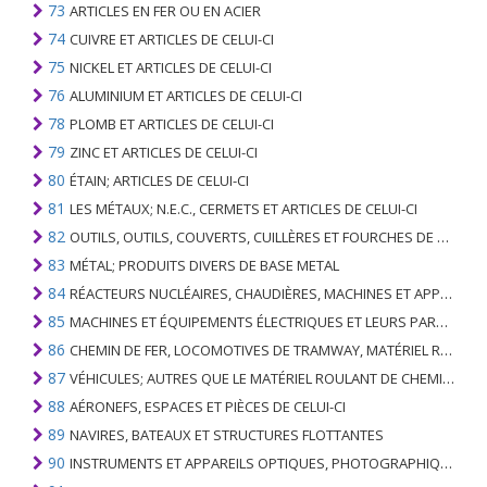
73
ARTICLES EN FER OU EN ACIER
74
CUIVRE ET ARTICLES DE CELUI-CI
75
NICKEL ET ARTICLES DE CELUI-CI
76
ALUMINIUM ET ARTICLES DE CELUI-CI
78
PLOMB ET ARTICLES DE CELUI-CI
79
ZINC ET ARTICLES DE CELUI-CI
80
ÉTAIN; ARTICLES DE CELUI-CI
81
LES MÉTAUX; N.E.C., CERMETS ET ARTICLES DE CELUI-CI
82
OUTILS, OUTILS, COUVERTS, CUILLÈRES ET FOURCHES DE MÉTAUX DE BASE; PARTIES DE CELLES-CI, EN METAL DE BASE
83
MÉTAL; PRODUITS DIVERS DE BASE METAL
84
RÉACTEURS NUCLÉAIRES, CHAUDIÈRES, MACHINES ET APPAREILS MÉCANIQUES; PARTIES DE CELLES-CI
85
MACHINES ET ÉQUIPEMENTS ÉLECTRIQUES ET LEURS PARTIES; ENREGISTREURS ET REPRODUCTEURS SONORES; APPAREILS D'ENREGISTREMENT OU DE REPRODUCTION DES IMAGES ET DU SON EN TÉLÉVISION, PIÈCES ET ACCESSOIRES DE TELS ARTICLES
86
CHEMIN DE FER, LOCOMOTIVES DE TRAMWAY, MATÉRIEL ROULANT ET LEURS PARTIES; RACCORDS DE CHEMIN DE FER OU DE TRAMWAY ET RACCORDS ET PIÈCES DE CELLES-CI; ÉQUIPEMENT DE SIGNALISATION DE TRAFIC MÉCANIQUE (Y COMPRIS ÉLECTRO-MÉCANIQUE) DE TOUS TYPES
87
VÉHICULES; AUTRES QUE LE MATÉRIEL ROULANT DE CHEMIN DE FER OU DE TRAMWAY, ET LEURS PIÈCES ET ACCESSOIRES
88
AÉRONEFS, ESPACES ET PIÈCES DE CELUI-CI
89
NAVIRES, BATEAUX ET STRUCTURES FLOTTANTES
90
INSTRUMENTS ET APPAREILS OPTIQUES, PHOTOGRAPHIQUES, CINÉMATOGRAPHIQUES, DE MESURE, DE CONTRÔLE, DE MÉDECINE OU DE CHIRURGIE; PIÈCES ET ACCESSOIRES