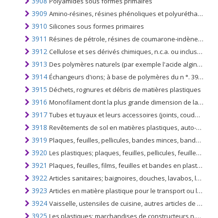
3908
Polyamides sous formes primaires
3909
Amino-résines, résines phénoliques et polyuréthanes, sous formes primaires
3910
Silicones sous formes primaires
3911
Résines de pétrole, résines de coumarone-indène, polyterpènes, polysulfures, polysulfones et produits similaires de synthèse chimique n.c.a. au chapitre 39, sous formes primaires
3912
Cellulose et ses dérivés chimiques, n.c.a. ou inclus, sous formes primaires
3913
Des polymères naturels (par exemple l'acide alginique) et des polymères naturels modifiés (par exemple des protéines durcies, des dérivés chimiques de caoutchouc naturel), n.c.a. ou inclus, sous formes primaires
3914
Échangeurs d'ions; à base de polymères du n °. 3901 à 3913, sous formes primaires
3915
Déchets, rognures et débris de matières plastiques
3916
Monofilament dont la plus grande dimension de la coupe transversale dépasse 1 mm, tiges, baguettes et profilés, même ouvrés en surface mais non autrement travaillés, en matières plastiques
3917
Tubes et tuyaux et leurs accessoires (joints, coudes, brides, par exemple), en matières plastiques
3918
Revêtements de sol en matières plastiques, auto-adhésifs ou non, en rouleaux ou en carreaux; revêtements de murs ou de plafonds en matières plastiques, en rouleaux d'une largeur d'au moins 45 cm
3919
Plaques, feuilles, pellicules, bandes minces, bandes, bandes et autres formes planes auto-adhésives, en matières plastiques, même enroulées
3920
Les plastiques; plaques, feuilles, pellicules, feuilles et bandes (non auto-adhésives); non cellulaire et non renforcé, stratifié, soutenu ou combiné de manière similaire avec d'autres matériaux, n.c.a. au chapitre 39
3921
Plaques, feuilles, films, feuilles et bandes en plastique n.c.a. au chapitre 39
3922
Articles sanitaires; baignoires, douches, lavabos, lavabos, bidets, cuvettes de WC, sièges et housses, réservoirs de chasse d'eau et appareils sanitaires, en matières plastiques
3923
Articles en matière plastique pour le transport ou l'emballage de marchandises; bouchons, couvercles, capsules et autres fermetures en matières plastiques
3924
Vaisselle, ustensiles de cuisine, autres articles de ménage et articles hygiéniques ou de toilette, en matières plastiques
3925
Les plastiques; marchandises de constructeurs n.c.a. ou inclus