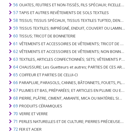
56
OUATES, FEUTRES ET NON-TISSÉS, FILS SPÉCIAUX; FICELLES, CORDES, CORDES, CÂBLES ET ARTICLES ASSOCIÉS
57
TAPIS ET AUTRES REVÊTEMENTS DE SOLS TEXTILES
58
TISSUS; TISSUS SPÉCIAUX, TISSUS TEXTILES TUFTED, DENTELLE, TAPISSERIES, GARNITURES, BRODERIES
59
TISSUS TEXTILES; IMPRÉGNÉ, ENDUIT, COUVERT OU LAMINÉ; ARTICLES TEXTILES D'UN TYPE ADAPTÉ À L'USAGE INDUSTRIEL
60
TISSUS; TRICOT DE BONNETERIE
61
VÊTEMENTS ET ACCESSOIRES DE VÊTEMENTS; TRICOT DE BONNETERIE
62
VÊTEMENTS ET ACCESSOIRES DE VÊTEMENTS; NON BONNETERIE
63
TEXTILES, ARTICLES CONFECTIONNÉS; SETS; VÊTEMENTS PORTÉS ET ARTICLES TEXTILES USÉS; RAGS
64
CHAUSSURE; Les Guetteurs et autres; PARTIES DE CES ARTICLES
65
COIFFEUR ET PARTIES DE CELUI-CI
66
PARAPLUIE, PARASOLS, CANNES, BÂTONNETS, FOUETS, PLANTES DE CONDUITE; ET LEURS PARTIES
67
PLUMES ET BAS, PRÉPARÉES; ET ARTICLES EN PLUME OU EN BAS; FLEURS ARTIFICIELLES; ARTICLES DE CHEVEUX HUMAINS
68
PIERRE, PLÂTRE, CIMENT, AMIANTE, MICA OU MATÉRIEL SIMILAIRE; ARTICLES DE CELUI-CI
69
PRODUITS CÉRAMIQUES
70
VERRE ET VERRE
71
PERLES NATURELLES ET DE CULTURE; PIERRES PRÉCIEUSES, SEMI-PRÉCIEUSES; MÉTAUX PRÉCIEUX, PLAQUÉS OU DOUBLÉS DE MÉTAUX PRÉCIEUX ET OUVRAGES EN CES MATIÈRES; IMITATION BIJOUTERIE; PIÈCE DE MONNAIE
72
FER ET ACIER