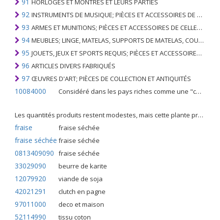
91
HORLOGES ET MONTRES ET LEURS PARTIES
92
INSTRUMENTS DE MUSIQUE; PIÈCES ET ACCESSOIRES DE TELS ARTICLES
93
ARMES ET MUNITIONS; PIÈCES ET ACCESSOIRES DE CELLES-CI
94
MEUBLES; LINGE, MATELAS, SUPPORTS DE MATELAS, COUSSINS ET AMEUBLEMENT SIMILAIRE FARCI; LAMPES ET RACCORDS D'ÉCLAIRAGE, N.E.C .; SIGNES LUMINEUSES, PLAQUES DE NOMS LUMINEUSES ET SIMILAIRES; BÂTIMENTS PRÉFABRIQUÉS
95
JOUETS, JEUX ET SPORTS REQUIS; PIÈCES ET ACCESSOIRES DE CELLES-CI
96
ARTICLES DIVERS FABRIQUÉS
97
ŒUVRES D'ART; PIÈCES DE COLLECTION ET ANTIQUITÉS
10084000
Considéré dans les pays riches comme une "céréale mineure", le fonio blanc est une graminée de la famille des poaceae cultivée pour ses graines dans certaines régions d'Afrique.
Les quantités produits restent modestes, mais cette plante présente malgré tout de nombreuses qualités. Elle est utilisé dans l'alimentation humaine et entre dans la préparation de nombreuses recettes traditionnelles africaines comme le couscous, la bouillie, les boulettes, les beignets et même le pain.
fraise
fraise séchée
fraise séchée
fraise séchée
0813409090
fraise séchée
33029090
beurre de karite
12079920
viande de soja
42021291
clutch en pagne
97011000
deco et maison
52114990
tissu coton