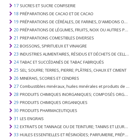
17
SUCRES ET SUCRE CONFISERIE
18
PRÉPARATIONS DE CACAO ET DE CACAO
19
PRÉPARATIONS DE CÉRÉALES, DE FARINES, D'AMIDONS OU DE LAIT; PRODUITS DE PATISSERIE
20
PRÉPARATIONS DE LÉGUMES, FRUITS, NOIX OU AUTRES PARTIES DE PLANTES
21
PREPARATIONS COMESTIBLES DIVERSES
22
BOISSONS, SPIRITUEUX ET VINAIGRE
23
INDUSTRIES ALIMENTAIRES, RÉSIDUS ET DÉCHETS DE CELLES-CI; FOURRAGE ANIMAL PRÉPARÉ
24
TABAC ET SUCCÉDANÉS DE TABAC FABRIQUÉS
25
SEL; SOUFRE; TERRES, PIERRE; PLÂTRES, CHAUX ET CIMENT
26
MINERAIS, SCORIES ET CENDRES
27
Combustibles minéraux, huiles minérales et produits de leur distillation; SUBSTANCES BITUMINEUSES; CIRES MINÉRALES
28
PRODUITS CHIMIQUES INORGANIQUES; COMPOSÉS ORGANIQUES ET INORGANIQUES DE MÉTAUX PRÉCIEUX; DE MÉTAUX DES TERRES RARES, D'ÉLÉMENTS RADIOACTIFS ET D'ISOTOPES
29
PRODUITS CHIMIQUES ORGANIQUES
30
PRODUITS PHARMACEUTIQUES
31
LES ENGRAIS
32
EXTRAITS DE TANNAGE OU DE TEINTURE; TANINS ET LEURS DERIVES; COLORANTS, PIGMENTS ET AUTRES MATIERES COLORANTES; PEINTURES, VERNIS; MASTIC, AUTRES MASTIQUES; ENCRES
33
HUILES ESSENTIELLES ET RÉSINOÏDES; PARFUMERIE, PRÉPARATIONS COSMÉTIQUES OU DE TOILETTE