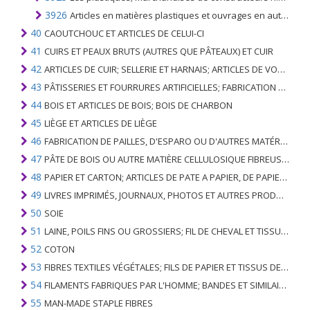
3926
Articles en matières plastiques et ouvrages en autres matières du n ° 3901 à 3914, n.c.a. au chapitre 39
40
CAOUTCHOUC ET ARTICLES DE CELUI-CI
41
CUIRS ET PEAUX BRUTS (AUTRES QUE PÂTEAUX) ET CUIR
42
ARTICLES DE CUIR; SELLERIE ET ​​HARNAIS; ARTICLES DE VOYAGE, SACS À MAIN ET RÉCIPIENTS ANALOGUES; ARTICLES DE GUT ANIMAL (AUTRE QUE GUT DE SOIE-VERT)
43
PÂTISSERIES ET FOURRURES ARTIFICIELLES; FABRICATION DE CELLES-CI
44
BOIS ET ARTICLES DE BOIS; BOIS DE CHARBON
45
LIÈGE ET ARTICLES DE LIÈGE
46
FABRICATION DE PAILLES, D'ESPARO OU D'AUTRES MATÉRIAUX DE COULÉE; BASKETWARE ET WICKERWORK
47
PÂTE DE BOIS OU AUTRE MATIÈRE CELLULOSIQUE FIBREUSE; PAPIER OU CARTON RÉCUPÉRÉ (DÉCHETS ET DÉCHETS)
48
PAPIER ET CARTON; ARTICLES DE PATE A PAPIER, DE PAPIER OU DE CARTON
49
LIVRES IMPRIMÉS, JOURNAUX, PHOTOS ET AUTRES PRODUITS DE L'INDUSTRIE DE L'IMPRIMERIE; MANUSCRITS, TYPESCRIPTS ET PLANS
50
SOIE
51
LAINE, POILS FINS OU GROSSIERS; FIL DE CHEVAL ET TISSU TISSÉ
52
COTON
53
FIBRES TEXTILES VÉGÉTALES; FILS DE PAPIER ET TISSUS DE FILS DE PAPIER
54
FILAMENTS FABRIQUES PAR L'HOMME; BANDES ET SIMILAIRES DE MATIERES TEXTILES SYNTHETIQUES
55
MAN-MADE STAPLE FIBRES