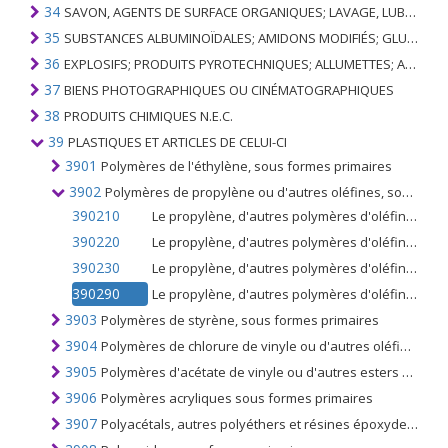
34
SAVON, AGENTS DE SURFACE ORGANIQUES; LAVAGE, LUBRIFICATION, POLISSAGE OU PRÉPARATION À L'ÉPURATION; CIRES ARTIFICIELLES OU PRÉPARÉES, BOUGIES ET ARTICLES SIMILAIRES, PÂTES À MODÉLISER, CIRES DENTAIRES ET PRÉPARATIONS DENTAIRES À BASE DE PLÂTRE
35
SUBSTANCES ALBUMINOÏDALES; AMIDONS MODIFIÉS; GLUES; ENZYMES
36
EXPLOSIFS; PRODUITS PYROTECHNIQUES; ALLUMETTES; ALLIAGES PYROPHORIQUES; CERTAINES PRÉPARATIONS COMBUSTIBLES
37
BIENS PHOTOGRAPHIQUES OU CINÉMATOGRAPHIQUES
38
PRODUITS CHIMIQUES N.E.C.
39
PLASTIQUES ET ARTICLES DE CELUI-CI
3901
Polymères de l'éthylène, sous formes primaires
3902
Polymères de propylène ou d'autres oléfines, sous formes primaires
390210
Le propylène, d'autres polymères d'oléfines; polypropylène sous formes primaires
390220
Le propylène, d'autres polymères d'oléfines; polyisobutylène sous formes primaires
390230
Le propylène, d'autres polymères d'oléfines; copolymères de propylène sous formes primaires
390290
Le propylène, d'autres polymères d'oléfines; n.c.a. dans le n ° 3902, sous formes primaires
3903
Polymères de styrène, sous formes primaires
3904
Polymères de chlorure de vinyle ou d'autres oléfines halogénées, sous formes primaires
3905
Polymères d'acétate de vinyle ou d'autres esters vinyliques, sous formes primaires; autres polymères vinyliques sous formes primaires
3906
Polymères acryliques sous formes primaires
3907
Polyacétals, autres polyéthers et résines époxydes, sous formes primaires; polycarbonates, résines alkydes, polyesters allyliques et autres polyesters, sous formes primaires