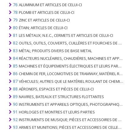
76
ALUMINIUM ET ARTICLES DE CELUI-CI
78
PLOMB ET ARTICLES DE CELUI-CI
79
ZINC ET ARTICLES DE CELUI-CI
80
ÉTAIN; ARTICLES DE CELUI-CI
81
LES MÉTAUX; N.E.C., CERMETS ET ARTICLES DE CELUI-CI
82
OUTILS, OUTILS, COUVERTS, CUILLÈRES ET FOURCHES DE MÉTAUX DE BASE; PARTIES DE CELLES-CI, EN METAL DE BASE
83
MÉTAL; PRODUITS DIVERS DE BASE METAL
84
RÉACTEURS NUCLÉAIRES, CHAUDIÈRES, MACHINES ET APPAREILS MÉCANIQUES; PARTIES DE CELLES-CI
85
MACHINES ET ÉQUIPEMENTS ÉLECTRIQUES ET LEURS PARTIES; ENREGISTREURS ET REPRODUCTEURS SONORES; APPAREILS D'ENREGISTREMENT OU DE REPRODUCTION DES IMAGES ET DU SON EN TÉLÉVISION, PIÈCES ET ACCESSOIRES DE TELS ARTICLES
86
CHEMIN DE FER, LOCOMOTIVES DE TRAMWAY, MATÉRIEL ROULANT ET LEURS PARTIES; RACCORDS DE CHEMIN DE FER OU DE TRAMWAY ET RACCORDS ET PIÈCES DE CELLES-CI; ÉQUIPEMENT DE SIGNALISATION DE TRAFIC MÉCANIQUE (Y COMPRIS ÉLECTRO-MÉCANIQUE) DE TOUS TYPES
87
VÉHICULES; AUTRES QUE LE MATÉRIEL ROULANT DE CHEMIN DE FER OU DE TRAMWAY, ET LEURS PIÈCES ET ACCESSOIRES
88
AÉRONEFS, ESPACES ET PIÈCES DE CELUI-CI
89
NAVIRES, BATEAUX ET STRUCTURES FLOTTANTES
90
INSTRUMENTS ET APPAREILS OPTIQUES, PHOTOGRAPHIQUES, CINÉMATOGRAPHIQUES, DE MESURE, DE CONTRÔLE, DE MÉDECINE OU DE CHIRURGIE; PIÈCES ET ACCESSOIRES
91
HORLOGES ET MONTRES ET LEURS PARTIES
92
INSTRUMENTS DE MUSIQUE; PIÈCES ET ACCESSOIRES DE TELS ARTICLES
93
ARMES ET MUNITIONS; PIÈCES ET ACCESSOIRES DE CELLES-CI