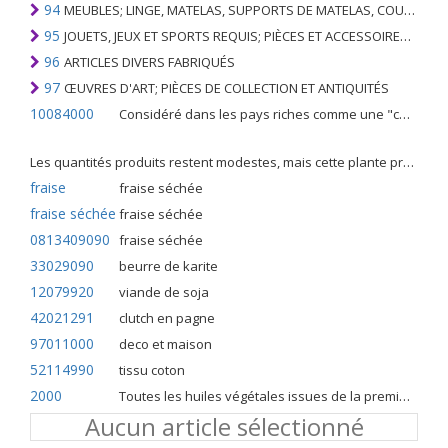
94
MEUBLES; LINGE, MATELAS, SUPPORTS DE MATELAS, COUSSINS ET AMEUBLEMENT SIMILAIRE FARCI; LAMPES ET RACCORDS D'ÉCLAIRAGE, N.E.C .; SIGNES LUMINEUSES, PLAQUES DE NOMS LUMINEUSES ET SIMILAIRES; BÂTIMENTS PRÉFABRIQUÉS
95
JOUETS, JEUX ET SPORTS REQUIS; PIÈCES ET ACCESSOIRES DE CELLES-CI
96
ARTICLES DIVERS FABRIQUÉS
97
ŒUVRES D'ART; PIÈCES DE COLLECTION ET ANTIQUITÉS
10084000
Considéré dans les pays riches comme une "céréale mineure", le fonio blanc est une graminée de la famille des poaceae cultivée pour ses graines dans certaines régions d'Afrique.
Les quantités produits restent modestes, mais cette plante présente malgré tout de nombreuses qualités. Elle est utilisé dans l'alimentation humaine et entre dans la préparation de nombreuses recettes traditionnelles africaines comme le couscous, la bouillie, les boulettes, les beignets et même le pain.
fraise
fraise séchée
fraise séchée
fraise séchée
0813409090
fraise séchée
33029090
beurre de karite
12079920
viande de soja
42021291
clutch en pagne
97011000
deco et maison
52114990
tissu coton
2000
Toutes les huiles végétales issues de la première pression à froid
Aucun article sélectionné