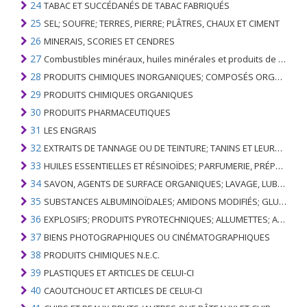
24
TABAC ET SUCCÉDANÉS DE TABAC FABRIQUÉS
25
SEL; SOUFRE; TERRES, PIERRE; PLÂTRES, CHAUX ET CIMENT
26
MINERAIS, SCORIES ET CENDRES
27
Combustibles minéraux, huiles minérales et produits de leur distillation; SUBSTANCES BITUMINEUSES; CIRES MINÉRALES
28
PRODUITS CHIMIQUES INORGANIQUES; COMPOSÉS ORGANIQUES ET INORGANIQUES DE MÉTAUX PRÉCIEUX; DE MÉTAUX DES TERRES RARES, D'ÉLÉMENTS RADIOACTIFS ET D'ISOTOPES
29
PRODUITS CHIMIQUES ORGANIQUES
30
PRODUITS PHARMACEUTIQUES
31
LES ENGRAIS
32
EXTRAITS DE TANNAGE OU DE TEINTURE; TANINS ET LEURS DERIVES; COLORANTS, PIGMENTS ET AUTRES MATIERES COLORANTES; PEINTURES, VERNIS; MASTIC, AUTRES MASTIQUES; ENCRES
33
HUILES ESSENTIELLES ET RÉSINOÏDES; PARFUMERIE, PRÉPARATIONS COSMÉTIQUES OU DE TOILETTE
34
SAVON, AGENTS DE SURFACE ORGANIQUES; LAVAGE, LUBRIFICATION, POLISSAGE OU PRÉPARATION À L'ÉPURATION; CIRES ARTIFICIELLES OU PRÉPARÉES, BOUGIES ET ARTICLES SIMILAIRES, PÂTES À MODÉLISER, CIRES DENTAIRES ET PRÉPARATIONS DENTAIRES À BASE DE PLÂTRE
35
SUBSTANCES ALBUMINOÏDALES; AMIDONS MODIFIÉS; GLUES; ENZYMES
36
EXPLOSIFS; PRODUITS PYROTECHNIQUES; ALLUMETTES; ALLIAGES PYROPHORIQUES; CERTAINES PRÉPARATIONS COMBUSTIBLES
37
BIENS PHOTOGRAPHIQUES OU CINÉMATOGRAPHIQUES
38
PRODUITS CHIMIQUES N.E.C.
39
PLASTIQUES ET ARTICLES DE CELUI-CI
40
CAOUTCHOUC ET ARTICLES DE CELUI-CI