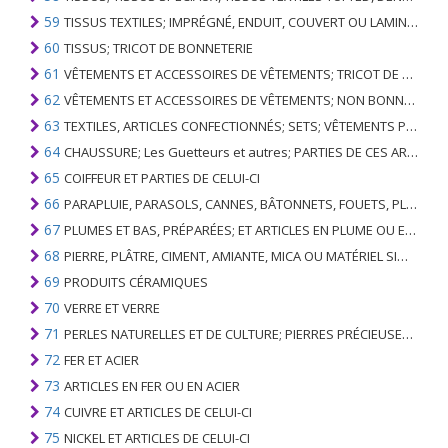
59
TISSUS TEXTILES; IMPRÉGNÉ, ENDUIT, COUVERT OU LAMINÉ; ARTICLES TEXTILES D'UN TYPE ADAPTÉ À L'USAGE INDUSTRIEL
60
TISSUS; TRICOT DE BONNETERIE
61
VÊTEMENTS ET ACCESSOIRES DE VÊTEMENTS; TRICOT DE BONNETERIE
62
VÊTEMENTS ET ACCESSOIRES DE VÊTEMENTS; NON BONNETERIE
63
TEXTILES, ARTICLES CONFECTIONNÉS; SETS; VÊTEMENTS PORTÉS ET ARTICLES TEXTILES USÉS; RAGS
64
CHAUSSURE; Les Guetteurs et autres; PARTIES DE CES ARTICLES
65
COIFFEUR ET PARTIES DE CELUI-CI
66
PARAPLUIE, PARASOLS, CANNES, BÂTONNETS, FOUETS, PLANTES DE CONDUITE; ET LEURS PARTIES
67
PLUMES ET BAS, PRÉPARÉES; ET ARTICLES EN PLUME OU EN BAS; FLEURS ARTIFICIELLES; ARTICLES DE CHEVEUX HUMAINS
68
PIERRE, PLÂTRE, CIMENT, AMIANTE, MICA OU MATÉRIEL SIMILAIRE; ARTICLES DE CELUI-CI
69
PRODUITS CÉRAMIQUES
70
VERRE ET VERRE
71
PERLES NATURELLES ET DE CULTURE; PIERRES PRÉCIEUSES, SEMI-PRÉCIEUSES; MÉTAUX PRÉCIEUX, PLAQUÉS OU DOUBLÉS DE MÉTAUX PRÉCIEUX ET OUVRAGES EN CES MATIÈRES; IMITATION BIJOUTERIE; PIÈCE DE MONNAIE
72
FER ET ACIER
73
ARTICLES EN FER OU EN ACIER
74
CUIVRE ET ARTICLES DE CELUI-CI
75
NICKEL ET ARTICLES DE CELUI-CI