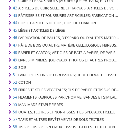
41
CUIRS ET PEAUX BRUTS (AUTRES QUE PÂTEAUX) ET CUIR
42
ARTICLES DE CUIR; SELLERIE ET ​​HARNAIS; ARTICLES DE VOYAGE, SACS À MAIN ET RÉCIPIENTS ANALOGUES; ARTICLES DE GUT ANIMAL (AUTRE QUE GUT DE SOIE-VERT)
43
PÂTISSERIES ET FOURRURES ARTIFICIELLES; FABRICATION DE CELLES-CI
44
BOIS ET ARTICLES DE BOIS; BOIS DE CHARBON
45
LIÈGE ET ARTICLES DE LIÈGE
46
FABRICATION DE PAILLES, D'ESPARO OU D'AUTRES MATÉRIAUX DE COULÉE; BASKETWARE ET WICKERWORK
47
PÂTE DE BOIS OU AUTRE MATIÈRE CELLULOSIQUE FIBREUSE; PAPIER OU CARTON RÉCUPÉRÉ (DÉCHETS ET DÉCHETS)
48
PAPIER ET CARTON; ARTICLES DE PATE A PAPIER, DE PAPIER OU DE CARTON
49
LIVRES IMPRIMÉS, JOURNAUX, PHOTOS ET AUTRES PRODUITS DE L'INDUSTRIE DE L'IMPRIMERIE; MANUSCRITS, TYPESCRIPTS ET PLANS
50
SOIE
51
LAINE, POILS FINS OU GROSSIERS; FIL DE CHEVAL ET TISSU TISSÉ
52
COTON
53
FIBRES TEXTILES VÉGÉTALES; FILS DE PAPIER ET TISSUS DE FILS DE PAPIER
54
FILAMENTS FABRIQUES PAR L'HOMME; BANDES ET SIMILAIRES DE MATIERES TEXTILES SYNTHETIQUES
55
MAN-MADE STAPLE FIBRES
56
OUATES, FEUTRES ET NON-TISSÉS, FILS SPÉCIAUX; FICELLES, CORDES, CORDES, CÂBLES ET ARTICLES ASSOCIÉS
57
TAPIS ET AUTRES REVÊTEMENTS DE SOLS TEXTILES
58
TISSUS; TISSUS SPÉCIAUX, TISSUS TEXTILES TUFTED, DENTELLE, TAPISSERIES, GARNITURES, BRODERIES