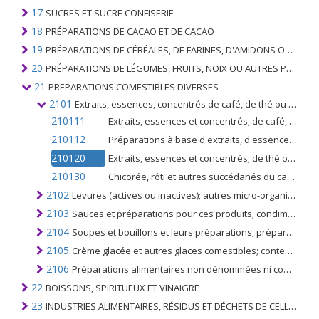
17
SUCRES ET SUCRE CONFISERIE
18
PRÉPARATIONS DE CACAO ET DE CACAO
19
PRÉPARATIONS DE CÉRÉALES, DE FARINES, D'AMIDONS OU DE LAIT; PRODUITS DE PATISSERIE
20
PRÉPARATIONS DE LÉGUMES, FRUITS, NOIX OU AUTRES PARTIES DE PLANTES
21
PREPARATIONS COMESTIBLES DIVERSES
2101
Extraits, essences, concentrés de café, de thé ou de maté; préparations à base de ces produits ou à base de café, de thé ou de maté; chicorée torréfiée et autres succédanés torréfiés du café et leurs extraits, essences et concentrés
210111
Extraits, essences et concentrés; de café, et préparations à base de ces extraits, essences ou concentrés ou à base de café
210112
Préparations à base d'extraits, d'essences ou de concentrés ou à base de café
210120
Extraits, essences et concentrés; de thé ou de maté, et préparations à base de ces extraits, essences ou concentrés ou à base de thé ou de maté
210130
Chicorée, rôti et autres succédanés du café torréfiés; extraits, essences et concentrés de ceux-ci
2102
Levures (actives ou inactives); autres micro-organismes monocellulaires morts (à l'exclusion des vaccins du n ° 3002); poudres à lever préparées
2103
Sauces et préparations pour ces produits; condiments et assaisonnements mélangés, farine et moutarde de moutarde et moutarde préparée
2104
Soupes et bouillons et leurs préparations; préparations alimentaires composites homogénéisées
2105
Crème glacée et autres glaces comestibles; contenant ou non du cacao
2106
Préparations alimentaires non dénommées ni comprises ailleurs
22
BOISSONS, SPIRITUEUX ET VINAIGRE
23
INDUSTRIES ALIMENTAIRES, RÉSIDUS ET DÉCHETS DE CELLES-CI; FOURRAGE ANIMAL PRÉPARÉ