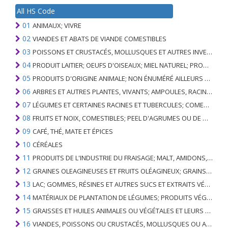
All HS Code
01
ANIMAUX; VIVRE
02
VIANDES ET ABATS DE VIANDE COMESTIBLES
03
POISSONS ET CRUSTACÉS, MOLLUSQUES ET AUTRES INVERTÉBRÉS AQUATIQUES
04
PRODUIT LAITIER; OEUFS D'OISEAUX; MIEL NATUREL; PRODUITS COMESTIBLES D'ORIGINE ANIMALE, NON ÉNUMÉRÉS AILLEURS OU INCLUS
05
PRODUITS D'ORIGINE ANIMALE; NON ÉNUMÉRÉ AILLEURS OU INCLUS
06
ARBRES ET AUTRES PLANTES, VIVANTS; AMPOULES, RACINES ET ANALOGUES; FLEURS COUPEES ET FEUILLAGE ORNEMENTAL
07
LÉGUMES ET CERTAINES RACINES ET TUBERCULES; COMESTIBLE
08
FRUITS ET NOIX, COMESTIBLES; PEEL D'AGRUMES OU DE MELONS
09
CAFÉ, THÉ, MATE ET ÉPICES
10
CÉRÉALES
11
PRODUITS DE L'INDUSTRIE DU FRAISAGE; MALT, AMIDONS, INULINE, GLUTEN DE BLÉ
12
GRAINES OLEAGINEUSES ET FRUITS OLÉAGINEUX; GRAINS DIVERS, GRAINES ET FRUITS, PLANTES INDUSTRIELLES OU MÉDICINALES; PAILLE ET FOURRAGE
13
LAC; GOMMES, RÉSINES ET AUTRES SUCS ET EXTRAITS VÉGÉTAUX
14
MATÉRIAUX DE PLANTATION DE LÉGUMES; PRODUITS VÉGÉTAUX NON DÉNOMMÉS NI COMPRIS AILLEURS
15
GRAISSES ET HUILES ANIMALES OU VÉGÉTALES ET LEURS PRODUITS DE CLIVAGE; GRAISSES ANIMALES PRÉPARÉES; CIRES ANIMALES OU VÉGÉTALES
16
VIANDES, POISSONS OU CRUSTACÉS, MOLLUSQUES OU AUTRES INVERTÉBRÉS AQUATIQUES; PRÉPARATIONS DE CELLES-CI