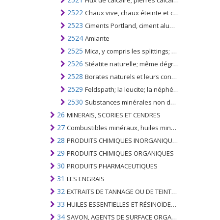
Flux de calcaire; pierres calcaires et autres pierres calcaires des types utilisés pour la fabrication de chaux ou de ciment
2522
Chaux vive, chaux éteinte et chaux hydraulique; autres que l'oxyde et l'hydroxyde de calcium du n °. 2825
2523
Ciments Portland, ciment alumineux (ciment fondu), ciment laitier, ciment super-sulfate et ciments hydrauliques similaires, même colorés ou sous forme de clinkers
2524
Amiante
2525
Mica, y compris les splittings; déchets de mica
2526
Stéatite naturelle; même dégrossi ou simplement débité, par sciage ou autrement, en blocs ou en plaques de forme carrée ou rectangulaire; talc
2528
Borates naturels et leurs concentrés (même calcinés), à l'exclusion des borates séparés de la saumure naturelle; acide borique naturel ne contenant pas plus de 85% de H3BO3 calculé sur le poids sec
2529
Feldspath; la leucite; la néphéline et la syénite néphélinique; spath fluor
2530
Substances minérales non dénommées ni comprises ailleurs
26
MINERAIS, SCORIES ET CENDRES
27
Combustibles minéraux, huiles minérales et produits de leur distillation; SUBSTANCES BITUMINEUSES; CIRES MINÉRALES
28
PRODUITS CHIMIQUES INORGANIQUES; COMPOSÉS ORGANIQUES ET INORGANIQUES DE MÉTAUX PRÉCIEUX; DE MÉTAUX DES TERRES RARES, D'ÉLÉMENTS RADIOACTIFS ET D'ISOTOPES
29
PRODUITS CHIMIQUES ORGANIQUES
30
PRODUITS PHARMACEUTIQUES
31
LES ENGRAIS
32
EXTRAITS DE TANNAGE OU DE TEINTURE; TANINS ET LEURS DERIVES; COLORANTS, PIGMENTS ET AUTRES MATIERES COLORANTES; PEINTURES, VERNIS; MASTIC, AUTRES MASTIQUES; ENCRES
33
HUILES ESSENTIELLES ET RÉSINOÏDES; PARFUMERIE, PRÉPARATIONS COSMÉTIQUES OU DE TOILETTE
34
SAVON, AGENTS DE SURFACE ORGANIQUES; LAVAGE, LUBRIFICATION, POLISSAGE OU PRÉPARATION À L'ÉPURATION; CIRES ARTIFICIELLES OU PRÉPARÉES, BOUGIES ET ARTICLES SIMILAIRES, PÂTES À MODÉLISER, CIRES DENTAIRES ET PRÉPARATIONS DENTAIRES À BASE DE PLÂTRE