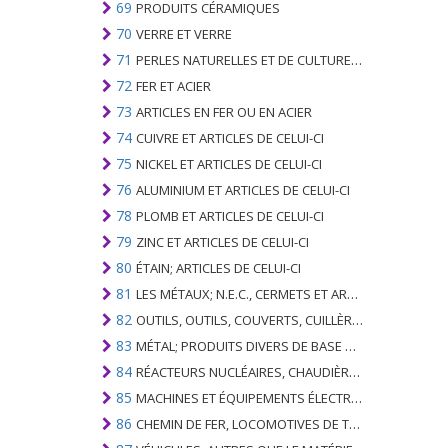
69
PRODUITS CÉRAMIQUES
70
VERRE ET VERRE
71
PERLES NATURELLES ET DE CULTURE; PIERRES PRÉCIEUSES, SEMI-PRÉCIEUSES; MÉTAUX PRÉCIEUX, PLAQUÉS OU DOUBLÉS DE MÉTAUX PRÉCIEUX ET OUVRAGES EN CES MATIÈRES; IMITATION BIJOUTERIE; PIÈCE DE MONNAIE
72
FER ET ACIER
73
ARTICLES EN FER OU EN ACIER
74
CUIVRE ET ARTICLES DE CELUI-CI
75
NICKEL ET ARTICLES DE CELUI-CI
76
ALUMINIUM ET ARTICLES DE CELUI-CI
78
PLOMB ET ARTICLES DE CELUI-CI
79
ZINC ET ARTICLES DE CELUI-CI
80
ÉTAIN; ARTICLES DE CELUI-CI
81
LES MÉTAUX; N.E.C., CERMETS ET ARTICLES DE CELUI-CI
82
OUTILS, OUTILS, COUVERTS, CUILLÈRES ET FOURCHES DE MÉTAUX DE BASE; PARTIES DE CELLES-CI, EN METAL DE BASE
83
MÉTAL; PRODUITS DIVERS DE BASE METAL
84
RÉACTEURS NUCLÉAIRES, CHAUDIÈRES, MACHINES ET APPAREILS MÉCANIQUES; PARTIES DE CELLES-CI
85
MACHINES ET ÉQUIPEMENTS ÉLECTRIQUES ET LEURS PARTIES; ENREGISTREURS ET REPRODUCTEURS SONORES; APPAREILS D'ENREGISTREMENT OU DE REPRODUCTION DES IMAGES ET DU SON EN TÉLÉVISION, PIÈCES ET ACCESSOIRES DE TELS ARTICLES
86
CHEMIN DE FER, LOCOMOTIVES DE TRAMWAY, MATÉRIEL ROULANT ET LEURS PARTIES; RACCORDS DE CHEMIN DE FER OU DE TRAMWAY ET RACCORDS ET PIÈCES DE CELLES-CI; ÉQUIPEMENT DE SIGNALISATION DE TRAFIC MÉCANIQUE (Y COMPRIS ÉLECTRO-MÉCANIQUE) DE TOUS TYPES