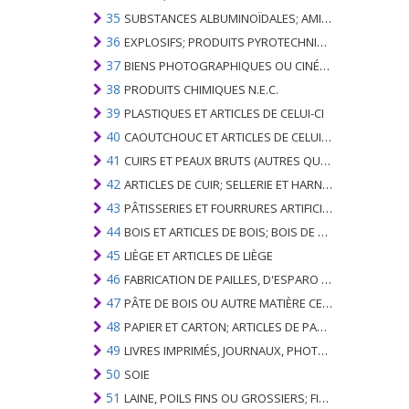
35
SUBSTANCES ALBUMINOÏDALES; AMIDONS MODIFIÉS; GLUES; ENZYMES
36
EXPLOSIFS; PRODUITS PYROTECHNIQUES; ALLUMETTES; ALLIAGES PYROPHORIQUES; CERTAINES PRÉPARATIONS COMBUSTIBLES
37
BIENS PHOTOGRAPHIQUES OU CINÉMATOGRAPHIQUES
38
PRODUITS CHIMIQUES N.E.C.
39
PLASTIQUES ET ARTICLES DE CELUI-CI
40
CAOUTCHOUC ET ARTICLES DE CELUI-CI
41
CUIRS ET PEAUX BRUTS (AUTRES QUE PÂTEAUX) ET CUIR
42
ARTICLES DE CUIR; SELLERIE ET ​​HARNAIS; ARTICLES DE VOYAGE, SACS À MAIN ET RÉCIPIENTS ANALOGUES; ARTICLES DE GUT ANIMAL (AUTRE QUE GUT DE SOIE-VERT)
43
PÂTISSERIES ET FOURRURES ARTIFICIELLES; FABRICATION DE CELLES-CI
44
BOIS ET ARTICLES DE BOIS; BOIS DE CHARBON
45
LIÈGE ET ARTICLES DE LIÈGE
46
FABRICATION DE PAILLES, D'ESPARO OU D'AUTRES MATÉRIAUX DE COULÉE; BASKETWARE ET WICKERWORK
47
PÂTE DE BOIS OU AUTRE MATIÈRE CELLULOSIQUE FIBREUSE; PAPIER OU CARTON RÉCUPÉRÉ (DÉCHETS ET DÉCHETS)
48
PAPIER ET CARTON; ARTICLES DE PATE A PAPIER, DE PAPIER OU DE CARTON
49
LIVRES IMPRIMÉS, JOURNAUX, PHOTOS ET AUTRES PRODUITS DE L'INDUSTRIE DE L'IMPRIMERIE; MANUSCRITS, TYPESCRIPTS ET PLANS
50
SOIE
51
LAINE, POILS FINS OU GROSSIERS; FIL DE CHEVAL ET TISSU TISSÉ