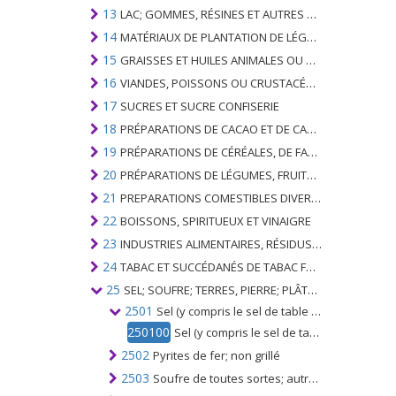
13
LAC; GOMMES, RÉSINES ET AUTRES SUCS ET EXTRAITS VÉGÉTAUX
14
MATÉRIAUX DE PLANTATION DE LÉGUMES; PRODUITS VÉGÉTAUX NON DÉNOMMÉS NI COMPRIS AILLEURS
15
GRAISSES ET HUILES ANIMALES OU VÉGÉTALES ET LEURS PRODUITS DE CLIVAGE; GRAISSES ANIMALES PRÉPARÉES; CIRES ANIMALES OU VÉGÉTALES
16
VIANDES, POISSONS OU CRUSTACÉS, MOLLUSQUES OU AUTRES INVERTÉBRÉS AQUATIQUES; PRÉPARATIONS DE CELLES-CI
17
SUCRES ET SUCRE CONFISERIE
18
PRÉPARATIONS DE CACAO ET DE CACAO
19
PRÉPARATIONS DE CÉRÉALES, DE FARINES, D'AMIDONS OU DE LAIT; PRODUITS DE PATISSERIE
20
PRÉPARATIONS DE LÉGUMES, FRUITS, NOIX OU AUTRES PARTIES DE PLANTES
21
PREPARATIONS COMESTIBLES DIVERSES
22
BOISSONS, SPIRITUEUX ET VINAIGRE
23
INDUSTRIES ALIMENTAIRES, RÉSIDUS ET DÉCHETS DE CELLES-CI; FOURRAGE ANIMAL PRÉPARÉ
24
TABAC ET SUCCÉDANÉS DE TABAC FABRIQUÉS
25
SEL; SOUFRE; TERRES, PIERRE; PLÂTRES, CHAUX ET CIMENT
2501
Sel (y compris le sel de table et le sel dénaturé); chlorure de sodium pur, même en solution aqueuse; eau de mer
250100
Sel (y compris le sel de table et le sel dénaturé); chlorure de sodium pur, même en solution aqueuse; eau de mer
2502
Pyrites de fer; non grillé
2503
Soufre de toutes sortes; autres que le soufre sublimé, précipité et colloïdal