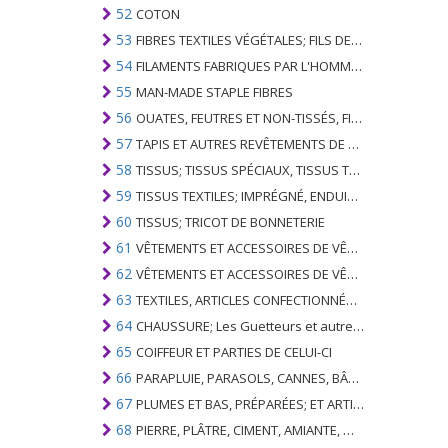
52
COTON
53
FIBRES TEXTILES VÉGÉTALES; FILS DE PAPIER ET TISSUS DE FILS DE PAPIER
54
FILAMENTS FABRIQUES PAR L'HOMME; BANDES ET SIMILAIRES DE MATIERES TEXTILES SYNTHETIQUES
55
MAN-MADE STAPLE FIBRES
56
OUATES, FEUTRES ET NON-TISSÉS, FILS SPÉCIAUX; FICELLES, CORDES, CORDES, CÂBLES ET ARTICLES ASSOCIÉS
57
TAPIS ET AUTRES REVÊTEMENTS DE SOLS TEXTILES
58
TISSUS; TISSUS SPÉCIAUX, TISSUS TEXTILES TUFTED, DENTELLE, TAPISSERIES, GARNITURES, BRODERIES
59
TISSUS TEXTILES; IMPRÉGNÉ, ENDUIT, COUVERT OU LAMINÉ; ARTICLES TEXTILES D'UN TYPE ADAPTÉ À L'USAGE INDUSTRIEL
60
TISSUS; TRICOT DE BONNETERIE
61
VÊTEMENTS ET ACCESSOIRES DE VÊTEMENTS; TRICOT DE BONNETERIE
62
VÊTEMENTS ET ACCESSOIRES DE VÊTEMENTS; NON BONNETERIE
63
TEXTILES, ARTICLES CONFECTIONNÉS; SETS; VÊTEMENTS PORTÉS ET ARTICLES TEXTILES USÉS; RAGS
64
CHAUSSURE; Les Guetteurs et autres; PARTIES DE CES ARTICLES
65
COIFFEUR ET PARTIES DE CELUI-CI
66
PARAPLUIE, PARASOLS, CANNES, BÂTONNETS, FOUETS, PLANTES DE CONDUITE; ET LEURS PARTIES
67
PLUMES ET BAS, PRÉPARÉES; ET ARTICLES EN PLUME OU EN BAS; FLEURS ARTIFICIELLES; ARTICLES DE CHEVEUX HUMAINS
68
PIERRE, PLÂTRE, CIMENT, AMIANTE, MICA OU MATÉRIEL SIMILAIRE; ARTICLES DE CELUI-CI