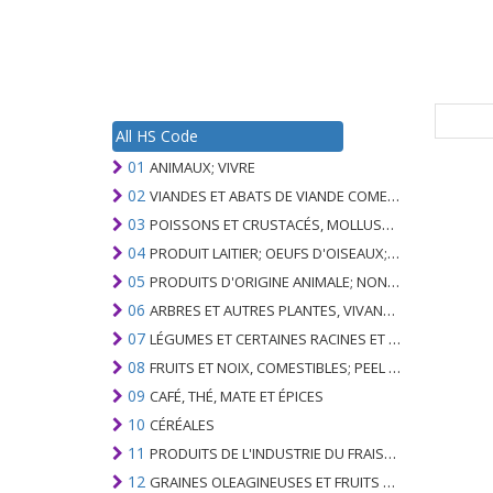
All HS Code
01
ANIMAUX; VIVRE
02
VIANDES ET ABATS DE VIANDE COMESTIBLES
03
POISSONS ET CRUSTACÉS, MOLLUSQUES ET AUTRES INVERTÉBRÉS AQUATIQUES
04
PRODUIT LAITIER; OEUFS D'OISEAUX; MIEL NATUREL; PRODUITS COMESTIBLES D'ORIGINE ANIMALE, NON ÉNUMÉRÉS AILLEURS OU INCLUS
05
PRODUITS D'ORIGINE ANIMALE; NON ÉNUMÉRÉ AILLEURS OU INCLUS
06
ARBRES ET AUTRES PLANTES, VIVANTS; AMPOULES, RACINES ET ANALOGUES; FLEURS COUPEES ET FEUILLAGE ORNEMENTAL
07
LÉGUMES ET CERTAINES RACINES ET TUBERCULES; COMESTIBLE
08
FRUITS ET NOIX, COMESTIBLES; PEEL D'AGRUMES OU DE MELONS
09
CAFÉ, THÉ, MATE ET ÉPICES
10
CÉRÉALES
11
PRODUITS DE L'INDUSTRIE DU FRAISAGE; MALT, AMIDONS, INULINE, GLUTEN DE BLÉ
12
GRAINES OLEAGINEUSES ET FRUITS OLÉAGINEUX; GRAINS DIVERS, GRAINES ET FRUITS, PLANTES INDUSTRIELLES OU MÉDICINALES; PAILLE ET FOURRAGE