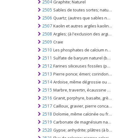
2504
Graphite; Naturel
2505
Sables de toutes sortes; naturels, même colorés, autres que les sables porteurs de métaux du chapitre 26
2506
Quartz; (autres que sables naturels), quartzites, même dégrossis ou simplement débités, par sciage ou autrement, en blocs ou en plaques de forme carrée ou rectangulaire
2507
Kaolin et autres argiles kaoliniques; si calciné ou non
2508
Argiles; (à l'exclusion des argiles expansées du n ° 6806), l'andalousite kyanite et la sillimanite, même calcinées; la mullite; chamotte ou terre de dinas
2509
Craie
2510
Les phosphates de calcium naturels; Phosphates de calcium et d'aluminium naturels et craie phosphatée
2511
Sulfate de baryum naturel (baryte); carbonate de baryum naturel (withérite), même calciné, à l'exclusion de l'oxyde de baryum du n °. 2816
2512
Farines siliceuses fossiles (par exemple kieselguhr, tripolite et diatomite) et terres siliceuses similaires; calciné ou non, d'une densité apparente égale ou inférieure à 1
2513
Pierre ponce; émeri; corindon naturel, grenat naturel et autres abrasifs naturels, même traités thermiquement
2514
Ardoise, même dégrossie ou simplement débitée, par sciage ou autrement, en blocs ou en plaques de forme carrée ou rectangulaire
2515
Marbre, travertin, écaussine et autres pierres calcaires; d'une densité apparente inférieure à 2,5, l'albâtre, qu'il soit coupé par sciage, etc., en blocs, dalles de forme rectangulaire (carrée)
2516
Granit, porphyre, basalte, grès, autres pierres de taille et de construction, même dégrossies, débitées, par sciage, en blocs ou en plaques de forme carrée ou rectangulaire
2517
Cailloux, gravier, pierre concassée pour agrégats de béton pour ballast routier ou ferroviaire, bardeau ou silex; macadam de laitier, dross, etc. granules goudronnés, gravillons, poudre de pierres du n °. 2515 et 2516
2518
Dolomie, même calcinée ou frittée; y compris la dolomite dégrossie ou simplement coupée par sciage ou autrement en blocs ou en plaques de forme carrée ou rectangulaire; mélange de dolomite
2519
Carbonate de magnésium naturel (magnésite); magnésie fusionnée; magnésie calcinée à mort (frittée), contenant ou non de petites quantités d'autres oxydes ajoutés avant le frittage; oxyde de magnésium, pur ou non
2520
Gypse; anhydrite; plâtres (à base de gypse calciné ou de sulfate de calcium), colorés ou non, avec ou sans petites quantités d'accélérateurs ou de ralentisseurs
2521