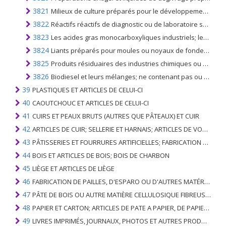
3821
Milieux de culture préparés pour le développement ou le maintien de micro-organismes (y compris les virus et analogues) ou de cellules végétales, humaines ou animales
3822
Réactifs réactifs de diagnostic ou de laboratoire sur un support et réactifs de diagnostic ou de laboratoire préparés, même présentés sur un support, autres que ceux du no. 3002 ou 3006; matériau de référence certifié
3823
Les acides gras monocarboxyliques industriels; les huiles acides provenant du raffinage; alcools gras industriels
3824
Liants préparés pour moules ou noyaux de fonderie; produits chimiques et préparations des industries chimiques ou des industries connexes (y compris celles consistant en mélanges de produits naturels), non dénommés ni compris ailleurs
3825
Produits résiduaires des industries chimiques ou des industries connexes, non dénommés ni compris ailleurs; déchets municipaux; les boues d'épuration; autres produits résiduels.
3826
Biodiesel et leurs mélanges; ne contenant pas ou contenant moins de 70% en poids d'huiles de pétrole ou de minéraux bitumineux
39
PLASTIQUES ET ARTICLES DE CELUI-CI
40
CAOUTCHOUC ET ARTICLES DE CELUI-CI
41
CUIRS ET PEAUX BRUTS (AUTRES QUE PÂTEAUX) ET CUIR
42
ARTICLES DE CUIR; SELLERIE ET ​​HARNAIS; ARTICLES DE VOYAGE, SACS À MAIN ET RÉCIPIENTS ANALOGUES; ARTICLES DE GUT ANIMAL (AUTRE QUE GUT DE SOIE-VERT)
43
PÂTISSERIES ET FOURRURES ARTIFICIELLES; FABRICATION DE CELLES-CI
44
BOIS ET ARTICLES DE BOIS; BOIS DE CHARBON
45
LIÈGE ET ARTICLES DE LIÈGE
46
FABRICATION DE PAILLES, D'ESPARO OU D'AUTRES MATÉRIAUX DE COULÉE; BASKETWARE ET WICKERWORK
47
PÂTE DE BOIS OU AUTRE MATIÈRE CELLULOSIQUE FIBREUSE; PAPIER OU CARTON RÉCUPÉRÉ (DÉCHETS ET DÉCHETS)
48
PAPIER ET CARTON; ARTICLES DE PATE A PAPIER, DE PAPIER OU DE CARTON
49
LIVRES IMPRIMÉS, JOURNAUX, PHOTOS ET AUTRES PRODUITS DE L'INDUSTRIE DE L'IMPRIMERIE; MANUSCRITS, TYPESCRIPTS ET PLANS