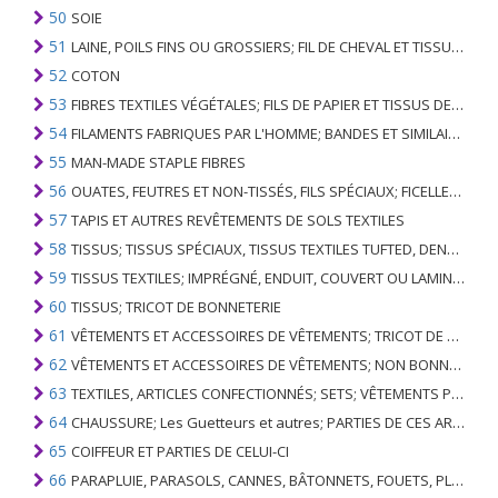
50
SOIE
51
LAINE, POILS FINS OU GROSSIERS; FIL DE CHEVAL ET TISSU TISSÉ
52
COTON
53
FIBRES TEXTILES VÉGÉTALES; FILS DE PAPIER ET TISSUS DE FILS DE PAPIER
54
FILAMENTS FABRIQUES PAR L'HOMME; BANDES ET SIMILAIRES DE MATIERES TEXTILES SYNTHETIQUES
55
MAN-MADE STAPLE FIBRES
56
OUATES, FEUTRES ET NON-TISSÉS, FILS SPÉCIAUX; FICELLES, CORDES, CORDES, CÂBLES ET ARTICLES ASSOCIÉS
57
TAPIS ET AUTRES REVÊTEMENTS DE SOLS TEXTILES
58
TISSUS; TISSUS SPÉCIAUX, TISSUS TEXTILES TUFTED, DENTELLE, TAPISSERIES, GARNITURES, BRODERIES
59
TISSUS TEXTILES; IMPRÉGNÉ, ENDUIT, COUVERT OU LAMINÉ; ARTICLES TEXTILES D'UN TYPE ADAPTÉ À L'USAGE INDUSTRIEL
60
TISSUS; TRICOT DE BONNETERIE
61
VÊTEMENTS ET ACCESSOIRES DE VÊTEMENTS; TRICOT DE BONNETERIE
62
VÊTEMENTS ET ACCESSOIRES DE VÊTEMENTS; NON BONNETERIE
63
TEXTILES, ARTICLES CONFECTIONNÉS; SETS; VÊTEMENTS PORTÉS ET ARTICLES TEXTILES USÉS; RAGS
64
CHAUSSURE; Les Guetteurs et autres; PARTIES DE CES ARTICLES
65
COIFFEUR ET PARTIES DE CELUI-CI
66
PARAPLUIE, PARASOLS, CANNES, BÂTONNETS, FOUETS, PLANTES DE CONDUITE; ET LEURS PARTIES