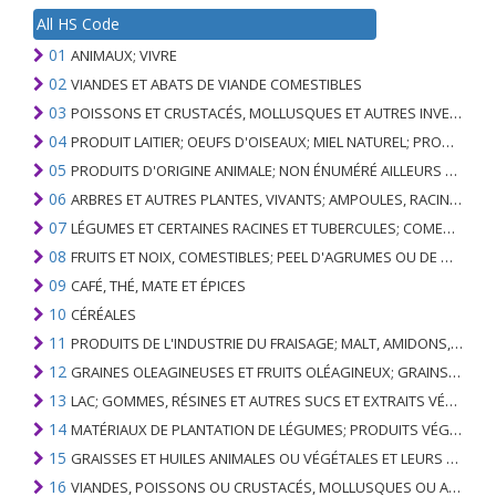
All HS Code
01
ANIMAUX; VIVRE
02
VIANDES ET ABATS DE VIANDE COMESTIBLES
03
POISSONS ET CRUSTACÉS, MOLLUSQUES ET AUTRES INVERTÉBRÉS AQUATIQUES
04
PRODUIT LAITIER; OEUFS D'OISEAUX; MIEL NATUREL; PRODUITS COMESTIBLES D'ORIGINE ANIMALE, NON ÉNUMÉRÉS AILLEURS OU INCLUS
05
PRODUITS D'ORIGINE ANIMALE; NON ÉNUMÉRÉ AILLEURS OU INCLUS
06
ARBRES ET AUTRES PLANTES, VIVANTS; AMPOULES, RACINES ET ANALOGUES; FLEURS COUPEES ET FEUILLAGE ORNEMENTAL
07
LÉGUMES ET CERTAINES RACINES ET TUBERCULES; COMESTIBLE
08
FRUITS ET NOIX, COMESTIBLES; PEEL D'AGRUMES OU DE MELONS
09
CAFÉ, THÉ, MATE ET ÉPICES
10
CÉRÉALES
11
PRODUITS DE L'INDUSTRIE DU FRAISAGE; MALT, AMIDONS, INULINE, GLUTEN DE BLÉ
12
GRAINES OLEAGINEUSES ET FRUITS OLÉAGINEUX; GRAINS DIVERS, GRAINES ET FRUITS, PLANTES INDUSTRIELLES OU MÉDICINALES; PAILLE ET FOURRAGE
13
LAC; GOMMES, RÉSINES ET AUTRES SUCS ET EXTRAITS VÉGÉTAUX
14
MATÉRIAUX DE PLANTATION DE LÉGUMES; PRODUITS VÉGÉTAUX NON DÉNOMMÉS NI COMPRIS AILLEURS
15
GRAISSES ET HUILES ANIMALES OU VÉGÉTALES ET LEURS PRODUITS DE CLIVAGE; GRAISSES ANIMALES PRÉPARÉES; CIRES ANIMALES OU VÉGÉTALES
16
VIANDES, POISSONS OU CRUSTACÉS, MOLLUSQUES OU AUTRES INVERTÉBRÉS AQUATIQUES; PRÉPARATIONS DE CELLES-CI