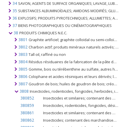
34
SAVON, AGENTS DE SURFACE ORGANIQUES; LAVAGE, LUBRIFICATION, POLISSAGE OU PRÉPARATION À L'ÉPURATION; CIRES ARTIFICIELLES OU PRÉPARÉES, BOUGIES ET ARTICLES SIMILAIRES, PÂTES À MODÉLISER, CIRES DENTAIRES ET PRÉPARATIONS DENTAIRES À BASE DE PLÂTRE
35
SUBSTANCES ALBUMINOÏDALES; AMIDONS MODIFIÉS; GLUES; ENZYMES
36
EXPLOSIFS; PRODUITS PYROTECHNIQUES; ALLUMETTES; ALLIAGES PYROPHORIQUES; CERTAINES PRÉPARATIONS COMBUSTIBLES
37
BIENS PHOTOGRAPHIQUES OU CINÉMATOGRAPHIQUES
38
PRODUITS CHIMIQUES N.E.C.
3801
Graphite artificiel; graphite colloïdal ou semi-colloïdal; préparations à base de graphite ou d'autre carbone, sous forme de pâtes, blocs, plaquettes ou d'autres demi-produits
3802
Charbon actif; produits minéraux naturels activés; noir animal, y compris le noir animal épuisé
3803
Tall oil, raffiné ou non
3804
Résidus résiduaires de la fabrication de la pâte de bois, même concentrée, désucrée ou traitée chimiquement, y compris les lignosulfonates, à l'exclusion du tall oil du n °. 3803
3805
Gomme, bois ou térébenthine au sulfate, autres huiles terpéniques; le dipentène brut; térébenthine sulfitée, autres para-cymènes bruts; huile de pin contenant de l'alpha-terpinéol comme constituant principal
3806
Colophane et acides résiniques et leurs dérivés; les huiles de colophane et de colophane; courir les gencives
3807
Goudron de bois; huiles de goudron de bois; créosote de bois; naphte de bois; pas de légume; brai de brasserie et préparations similaires à base de colophane, d'acides résiniques ou de poix végétales
3808
Insecticides, rodenticides, fongicides, herbicides, inhibiteurs de germination, régulateurs de croissance des plantes, désinfectants et similaires, conditionnés pour la vente au détail ou sous forme de préparations ou d'articles
380852
Insecticides et similaires; contenant des marchandises visées à la note de sous-positions 1 du présent chapitre; pour la vente au détail ou en tant que préparations ou articles; DDT (ISO) (clofénotane (DCI)), en emballages de 300g ou moins
380859
Insecticides, rodenticides, fongicides, désinfectants, herbicides et similaires; contenant des marchandises visées à la note de sous-positions 1 du présent chapitre; non DDT (ISO) (clofénotane (DCI)), conditionnés pour la vente au détail ou sous forme de préparations ou d'articles
380861
Insecticides et similaires; contenant des marchandises visées à la note de sous-positions 2 du présent chapitre; en emballages d'une teneur en poids net n'excédant pas 300 g; pour la vente au détail ou en tant que préparations ou articles
380862
Insecticides; contenant des marchandises visées à la note de sous-positions 2 du présent chapitre; conditionnés pour la vente au détail ou sous forme de préparations ou d'articles, présentés en emballages d'une teneur en poids net excédant 300 g mais n'excédant pas 7,5 kg