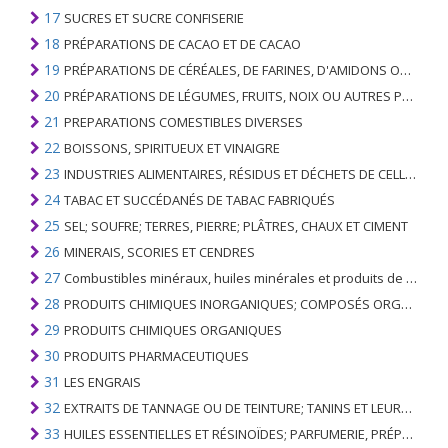
17
SUCRES ET SUCRE CONFISERIE
18
PRÉPARATIONS DE CACAO ET DE CACAO
19
PRÉPARATIONS DE CÉRÉALES, DE FARINES, D'AMIDONS OU DE LAIT; PRODUITS DE PATISSERIE
20
PRÉPARATIONS DE LÉGUMES, FRUITS, NOIX OU AUTRES PARTIES DE PLANTES
21
PREPARATIONS COMESTIBLES DIVERSES
22
BOISSONS, SPIRITUEUX ET VINAIGRE
23
INDUSTRIES ALIMENTAIRES, RÉSIDUS ET DÉCHETS DE CELLES-CI; FOURRAGE ANIMAL PRÉPARÉ
24
TABAC ET SUCCÉDANÉS DE TABAC FABRIQUÉS
25
SEL; SOUFRE; TERRES, PIERRE; PLÂTRES, CHAUX ET CIMENT
26
MINERAIS, SCORIES ET CENDRES
27
Combustibles minéraux, huiles minérales et produits de leur distillation; SUBSTANCES BITUMINEUSES; CIRES MINÉRALES
28
PRODUITS CHIMIQUES INORGANIQUES; COMPOSÉS ORGANIQUES ET INORGANIQUES DE MÉTAUX PRÉCIEUX; DE MÉTAUX DES TERRES RARES, D'ÉLÉMENTS RADIOACTIFS ET D'ISOTOPES
29
PRODUITS CHIMIQUES ORGANIQUES
30
PRODUITS PHARMACEUTIQUES
31
LES ENGRAIS
32
EXTRAITS DE TANNAGE OU DE TEINTURE; TANINS ET LEURS DERIVES; COLORANTS, PIGMENTS ET AUTRES MATIERES COLORANTES; PEINTURES, VERNIS; MASTIC, AUTRES MASTIQUES; ENCRES
33
HUILES ESSENTIELLES ET RÉSINOÏDES; PARFUMERIE, PRÉPARATIONS COSMÉTIQUES OU DE TOILETTE