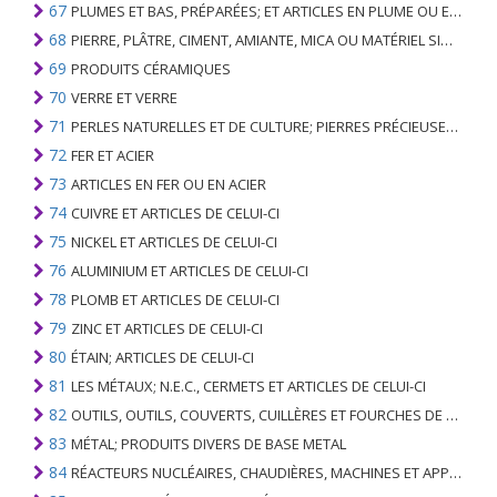
67
PLUMES ET BAS, PRÉPARÉES; ET ARTICLES EN PLUME OU EN BAS; FLEURS ARTIFICIELLES; ARTICLES DE CHEVEUX HUMAINS
68
PIERRE, PLÂTRE, CIMENT, AMIANTE, MICA OU MATÉRIEL SIMILAIRE; ARTICLES DE CELUI-CI
69
PRODUITS CÉRAMIQUES
70
VERRE ET VERRE
71
PERLES NATURELLES ET DE CULTURE; PIERRES PRÉCIEUSES, SEMI-PRÉCIEUSES; MÉTAUX PRÉCIEUX, PLAQUÉS OU DOUBLÉS DE MÉTAUX PRÉCIEUX ET OUVRAGES EN CES MATIÈRES; IMITATION BIJOUTERIE; PIÈCE DE MONNAIE
72
FER ET ACIER
73
ARTICLES EN FER OU EN ACIER
74
CUIVRE ET ARTICLES DE CELUI-CI
75
NICKEL ET ARTICLES DE CELUI-CI
76
ALUMINIUM ET ARTICLES DE CELUI-CI
78
PLOMB ET ARTICLES DE CELUI-CI
79
ZINC ET ARTICLES DE CELUI-CI
80
ÉTAIN; ARTICLES DE CELUI-CI
81
LES MÉTAUX; N.E.C., CERMETS ET ARTICLES DE CELUI-CI
82
OUTILS, OUTILS, COUVERTS, CUILLÈRES ET FOURCHES DE MÉTAUX DE BASE; PARTIES DE CELLES-CI, EN METAL DE BASE
83
MÉTAL; PRODUITS DIVERS DE BASE METAL
84
RÉACTEURS NUCLÉAIRES, CHAUDIÈRES, MACHINES ET APPAREILS MÉCANIQUES; PARTIES DE CELLES-CI