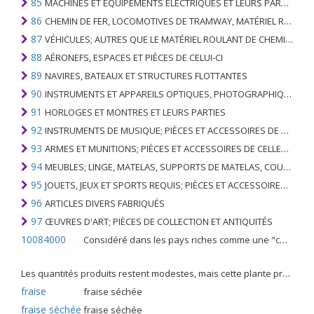
85
MACHINES ET ÉQUIPEMENTS ÉLECTRIQUES ET LEURS PARTIES; ENREGISTREURS ET REPRODUCTEURS SONORES; APPAREILS D'ENREGISTREMENT OU DE REPRODUCTION DES IMAGES ET DU SON EN TÉLÉVISION, PIÈCES ET ACCESSOIRES DE TELS ARTICLES
86
CHEMIN DE FER, LOCOMOTIVES DE TRAMWAY, MATÉRIEL ROULANT ET LEURS PARTIES; RACCORDS DE CHEMIN DE FER OU DE TRAMWAY ET RACCORDS ET PIÈCES DE CELLES-CI; ÉQUIPEMENT DE SIGNALISATION DE TRAFIC MÉCANIQUE (Y COMPRIS ÉLECTRO-MÉCANIQUE) DE TOUS TYPES
87
VÉHICULES; AUTRES QUE LE MATÉRIEL ROULANT DE CHEMIN DE FER OU DE TRAMWAY, ET LEURS PIÈCES ET ACCESSOIRES
88
AÉRONEFS, ESPACES ET PIÈCES DE CELUI-CI
89
NAVIRES, BATEAUX ET STRUCTURES FLOTTANTES
90
INSTRUMENTS ET APPAREILS OPTIQUES, PHOTOGRAPHIQUES, CINÉMATOGRAPHIQUES, DE MESURE, DE CONTRÔLE, DE MÉDECINE OU DE CHIRURGIE; PIÈCES ET ACCESSOIRES
91
HORLOGES ET MONTRES ET LEURS PARTIES
92
INSTRUMENTS DE MUSIQUE; PIÈCES ET ACCESSOIRES DE TELS ARTICLES
93
ARMES ET MUNITIONS; PIÈCES ET ACCESSOIRES DE CELLES-CI
94
MEUBLES; LINGE, MATELAS, SUPPORTS DE MATELAS, COUSSINS ET AMEUBLEMENT SIMILAIRE FARCI; LAMPES ET RACCORDS D'ÉCLAIRAGE, N.E.C .; SIGNES LUMINEUSES, PLAQUES DE NOMS LUMINEUSES ET SIMILAIRES; BÂTIMENTS PRÉFABRIQUÉS
95
JOUETS, JEUX ET SPORTS REQUIS; PIÈCES ET ACCESSOIRES DE CELLES-CI
96
ARTICLES DIVERS FABRIQUÉS
97
ŒUVRES D'ART; PIÈCES DE COLLECTION ET ANTIQUITÉS
10084000
Considéré dans les pays riches comme une "céréale mineure", le fonio blanc est une graminée de la famille des poaceae cultivée pour ses graines dans certaines régions d'Afrique.
Les quantités produits restent modestes, mais cette plante présente malgré tout de nombreuses qualités. Elle est utilisé dans l'alimentation humaine et entre dans la préparation de nombreuses recettes traditionnelles africaines comme le couscous, la bouillie, les boulettes, les beignets et même le pain.
fraise
fraise séchée
fraise séchée
fraise séchée