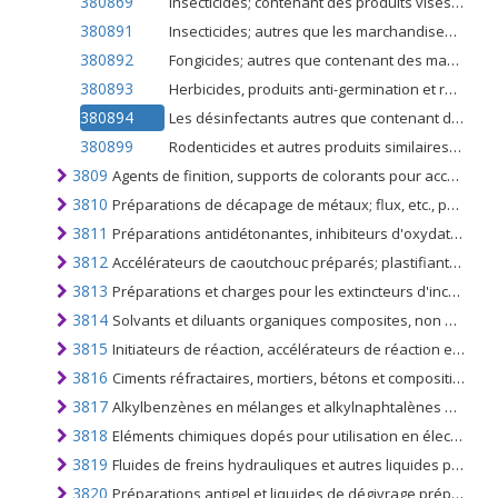
380869
Insecticides; contenant des produits visés à la note 2 de la sous-position du présent chapitre, conditionnés pour la vente au détail ou sous forme de préparations ou d'articles, en emballages d'une teneur en poids net excédant 7,5 kg
380891
Insecticides; autres que les marchandises visées aux notes 1 et 2 de la sous-position du présent chapitre; mis en forme ou conditionnés pour la vente au détail ou en tant que préparations ou articles
380892
Fongicides; autres que contenant des marchandises visées à la note de sous-position 1 du présent chapitre; mis en forme ou conditionnés pour la vente au détail ou en tant que préparations ou articles
380893
Herbicides, produits anti-germination et régulateurs de croissance des plantes; autres que contenant des marchandises de la note de sous-positions 1 du présent chapitre; mis en forme ou conditionnés pour la vente au détail ou en tant que préparations ou articles
380894
Les désinfectants autres que contenant des marchandises visées à la note de sous-positions 1 du présent chapitre; mis en forme ou conditionnés pour la vente au détail ou en tant que préparations ou articles
380899
Rodenticides et autres produits similaires n.c.a. dans le n ° 3808.9; autres que contenant des marchandises visées à la note de sous-position 1 du présent chapitre, présentées en fûts ou en emballages pour la vente au détail ou en préparations ou sous
3809
Agents de finition, supports de colorants pour accélérer la coloration, la fixation de colorants, d'autres produits et préparations, des types utilisés dans les industries du textile, du papier, du cuir ou similaires, n.c.a. ou inclus
3810
Préparations de décapage de métaux; flux, etc., pour la soudure, le brasage; poudres à souder, pâtes de métal et autres matériaux; préparations utilisées comme noyaux ou revêtements pour électrodes ou baguettes de soudage
3811
Préparations antidétonantes, inhibiteurs d'oxydation et de gomme, améliorants de viscosité, préparations anticorrosives et similaires, pour huiles minérales (y compris l'essence) ou autres liquides utilisés aux mêmes fins
3812
Accélérateurs de caoutchouc préparés; plastifiants composés pour le caoutchouc ou les matières plastiques, n.c.a. ou inclus; préparations antioxydantes et autres stabilisateurs composites pour le caoutchouc ou les matières plastiques
3813
Préparations et charges pour les extincteurs d'incendie; grenades d'extinction d'incendie chargées
3814
Solvants et diluants organiques composites, non dénommés ni compris ailleurs; décapants de peinture ou de vernis préparés
3815
Initiateurs de réaction, accélérateurs de réaction et préparations catalytiques n.c.a. ou inclus
3816
Ciments réfractaires, mortiers, bétons et compositions similaires; autres que les produits du no. 3801
3817
Alkylbenzènes en mélanges et alkylnaphtalènes en mélanges, autres que ceux du no. 2707 ou 2902
3818
Eléments chimiques dopés pour utilisation en électronique, sous forme de disques, de plaquettes ou de formes similaires; composés chimiques dopés pour utilisation en électronique
3819
Fluides de freins hydrauliques et autres liquides préparés pour transmissions hydrauliques, ne contenant pas ou contenant moins de 70% en poids d'huiles de pétrole ou de minéraux bitumineux
3820
Préparations antigel et liquides de dégivrage préparés