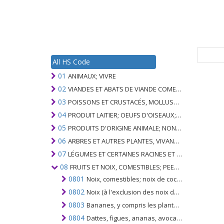
All HS Code
01
ANIMAUX; VIVRE
02
VIANDES ET ABATS DE VIANDE COMESTIBLES
03
POISSONS ET CRUSTACÉS, MOLLUSQUES ET AUTRES INVERTÉBRÉS AQUATIQUES
04
PRODUIT LAITIER; OEUFS D'OISEAUX; MIEL NATUREL; PRODUITS COMESTIBLES D'ORIGINE ANIMALE, NON ÉNUMÉRÉS AILLEURS OU INCLUS
05
PRODUITS D'ORIGINE ANIMALE; NON ÉNUMÉRÉ AILLEURS OU INCLUS
06
ARBRES ET AUTRES PLANTES, VIVANTS; AMPOULES, RACINES ET ANALOGUES; FLEURS COUPEES ET FEUILLAGE ORNEMENTAL
07
LÉGUMES ET CERTAINES RACINES ET TUBERCULES; COMESTIBLE
08
FRUITS ET NOIX, COMESTIBLES; PEEL D'AGRUMES OU DE MELONS
0801
Noix, comestibles; noix de coco, noix du Brésil et noix de cajou, fraîches ou sèches, même sans leurs coques ou décortiquées
0802
Noix (à l'exclusion des noix de coco, du Brésil et des noix de cajou); frais ou séchés, même sans leurs coques ou décortiqués
0803
Bananes, y compris les plantains; frais ou séché
0804
Dattes, figues, ananas, avocats, goyaves, mangues et mangoustans; frais ou séché