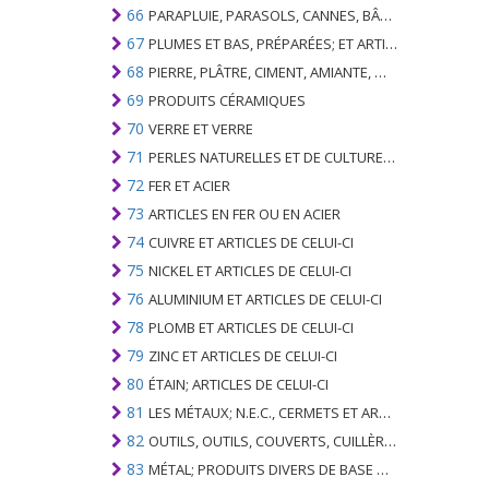
66
PARAPLUIE, PARASOLS, CANNES, BÂTONNETS, FOUETS, PLANTES DE CONDUITE; ET LEURS PARTIES
67
PLUMES ET BAS, PRÉPARÉES; ET ARTICLES EN PLUME OU EN BAS; FLEURS ARTIFICIELLES; ARTICLES DE CHEVEUX HUMAINS
68
PIERRE, PLÂTRE, CIMENT, AMIANTE, MICA OU MATÉRIEL SIMILAIRE; ARTICLES DE CELUI-CI
69
PRODUITS CÉRAMIQUES
70
VERRE ET VERRE
71
PERLES NATURELLES ET DE CULTURE; PIERRES PRÉCIEUSES, SEMI-PRÉCIEUSES; MÉTAUX PRÉCIEUX, PLAQUÉS OU DOUBLÉS DE MÉTAUX PRÉCIEUX ET OUVRAGES EN CES MATIÈRES; IMITATION BIJOUTERIE; PIÈCE DE MONNAIE
72
FER ET ACIER
73
ARTICLES EN FER OU EN ACIER
74
CUIVRE ET ARTICLES DE CELUI-CI
75
NICKEL ET ARTICLES DE CELUI-CI
76
ALUMINIUM ET ARTICLES DE CELUI-CI
78
PLOMB ET ARTICLES DE CELUI-CI
79
ZINC ET ARTICLES DE CELUI-CI
80
ÉTAIN; ARTICLES DE CELUI-CI
81
LES MÉTAUX; N.E.C., CERMETS ET ARTICLES DE CELUI-CI
82
OUTILS, OUTILS, COUVERTS, CUILLÈRES ET FOURCHES DE MÉTAUX DE BASE; PARTIES DE CELLES-CI, EN METAL DE BASE
83
MÉTAL; PRODUITS DIVERS DE BASE METAL