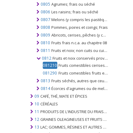
0805
Agrumes; frais ou séché
0806
Les raisins; frais ou séché
0807
Melons (y compris les pastèques) et papayes (papayes); Frais
0808
Pommes, poires et coings; Frais
0809
Abricots, cerises, pêches (y compris les nectarines), prunes et prunelles, frais
0810
Fruits frais n.c.a. au chapitre 08
0811
Fruits et noix; non cuits ou cuits à la vapeur ou à l'eau dans l'eau, congelés, même additionnés de sucre ou d'autres édulcorants
0812
Fruits et noix conservés provisoirement; par exemple. par du dioxyde de soufre, de la saumure, dans de l'eau soufrée ou dans d'autres solutions de conservation, mais impropres à l'alimentation en l'état pour la consommation immédiate
081210
Fruits comestibles cerises, conservées provisoirement, mais impropres à l'alimentation en l'état
081290
Fruits comestibles fruits et noix n.c.a. dans le n ° 0812, provisoirement conservé, mais impropre à cet usage pour consommation immédiate
0813
Fruits séchés, autres que ceux du n ° 0801 à 0806; mélanges de fruits à coque ou de fruits séchés du présent chapitre
0814
Écorces d'agrumes ou de melons (y compris les pastèques); frais, congelés, séchés ou conservés provisoirement dans l'eau salée, dans l'eau soufrée ou dans d'autres solutions de conservation
09
CAFÉ, THÉ, MATE ET ÉPICES
10
CÉRÉALES
11
PRODUITS DE L'INDUSTRIE DU FRAISAGE; MALT, AMIDONS, INULINE, GLUTEN DE BLÉ
12
GRAINES OLEAGINEUSES ET FRUITS OLÉAGINEUX; GRAINS DIVERS, GRAINES ET FRUITS, PLANTES INDUSTRIELLES OU MÉDICINALES; PAILLE ET FOURRAGE
13
LAC; GOMMES, RÉSINES ET AUTRES SUCS ET EXTRAITS VÉGÉTAUX