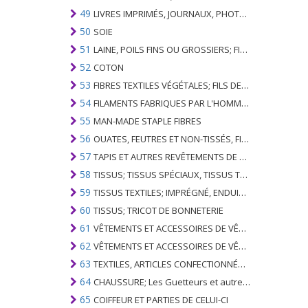
49
LIVRES IMPRIMÉS, JOURNAUX, PHOTOS ET AUTRES PRODUITS DE L'INDUSTRIE DE L'IMPRIMERIE; MANUSCRITS, TYPESCRIPTS ET PLANS
50
SOIE
51
LAINE, POILS FINS OU GROSSIERS; FIL DE CHEVAL ET TISSU TISSÉ
52
COTON
53
FIBRES TEXTILES VÉGÉTALES; FILS DE PAPIER ET TISSUS DE FILS DE PAPIER
54
FILAMENTS FABRIQUES PAR L'HOMME; BANDES ET SIMILAIRES DE MATIERES TEXTILES SYNTHETIQUES
55
MAN-MADE STAPLE FIBRES
56
OUATES, FEUTRES ET NON-TISSÉS, FILS SPÉCIAUX; FICELLES, CORDES, CORDES, CÂBLES ET ARTICLES ASSOCIÉS
57
TAPIS ET AUTRES REVÊTEMENTS DE SOLS TEXTILES
58
TISSUS; TISSUS SPÉCIAUX, TISSUS TEXTILES TUFTED, DENTELLE, TAPISSERIES, GARNITURES, BRODERIES
59
TISSUS TEXTILES; IMPRÉGNÉ, ENDUIT, COUVERT OU LAMINÉ; ARTICLES TEXTILES D'UN TYPE ADAPTÉ À L'USAGE INDUSTRIEL
60
TISSUS; TRICOT DE BONNETERIE
61
VÊTEMENTS ET ACCESSOIRES DE VÊTEMENTS; TRICOT DE BONNETERIE
62
VÊTEMENTS ET ACCESSOIRES DE VÊTEMENTS; NON BONNETERIE
63
TEXTILES, ARTICLES CONFECTIONNÉS; SETS; VÊTEMENTS PORTÉS ET ARTICLES TEXTILES USÉS; RAGS
64
CHAUSSURE; Les Guetteurs et autres; PARTIES DE CES ARTICLES
65
COIFFEUR ET PARTIES DE CELUI-CI