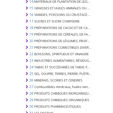
14
MATÉRIAUX DE PLANTATION DE LÉGUMES; PRODUITS VÉGÉTAUX NON DÉNOMMÉS NI COMPRIS AILLEURS
15
GRAISSES ET HUILES ANIMALES OU VÉGÉTALES ET LEURS PRODUITS DE CLIVAGE; GRAISSES ANIMALES PRÉPARÉES; CIRES ANIMALES OU VÉGÉTALES
16
VIANDES, POISSONS OU CRUSTACÉS, MOLLUSQUES OU AUTRES INVERTÉBRÉS AQUATIQUES; PRÉPARATIONS DE CELLES-CI
17
SUCRES ET SUCRE CONFISERIE
18
PRÉPARATIONS DE CACAO ET DE CACAO
19
PRÉPARATIONS DE CÉRÉALES, DE FARINES, D'AMIDONS OU DE LAIT; PRODUITS DE PATISSERIE
20
PRÉPARATIONS DE LÉGUMES, FRUITS, NOIX OU AUTRES PARTIES DE PLANTES
21
PREPARATIONS COMESTIBLES DIVERSES
22
BOISSONS, SPIRITUEUX ET VINAIGRE
23
INDUSTRIES ALIMENTAIRES, RÉSIDUS ET DÉCHETS DE CELLES-CI; FOURRAGE ANIMAL PRÉPARÉ
24
TABAC ET SUCCÉDANÉS DE TABAC FABRIQUÉS
25
SEL; SOUFRE; TERRES, PIERRE; PLÂTRES, CHAUX ET CIMENT
26
MINERAIS, SCORIES ET CENDRES
27
Combustibles minéraux, huiles minérales et produits de leur distillation; SUBSTANCES BITUMINEUSES; CIRES MINÉRALES
28
PRODUITS CHIMIQUES INORGANIQUES; COMPOSÉS ORGANIQUES ET INORGANIQUES DE MÉTAUX PRÉCIEUX; DE MÉTAUX DES TERRES RARES, D'ÉLÉMENTS RADIOACTIFS ET D'ISOTOPES
29
PRODUITS CHIMIQUES ORGANIQUES
30
PRODUITS PHARMACEUTIQUES
31