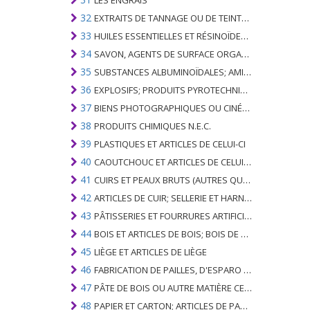
LES ENGRAIS
32
EXTRAITS DE TANNAGE OU DE TEINTURE; TANINS ET LEURS DERIVES; COLORANTS, PIGMENTS ET AUTRES MATIERES COLORANTES; PEINTURES, VERNIS; MASTIC, AUTRES MASTIQUES; ENCRES
33
HUILES ESSENTIELLES ET RÉSINOÏDES; PARFUMERIE, PRÉPARATIONS COSMÉTIQUES OU DE TOILETTE
34
SAVON, AGENTS DE SURFACE ORGANIQUES; LAVAGE, LUBRIFICATION, POLISSAGE OU PRÉPARATION À L'ÉPURATION; CIRES ARTIFICIELLES OU PRÉPARÉES, BOUGIES ET ARTICLES SIMILAIRES, PÂTES À MODÉLISER, CIRES DENTAIRES ET PRÉPARATIONS DENTAIRES À BASE DE PLÂTRE
35
SUBSTANCES ALBUMINOÏDALES; AMIDONS MODIFIÉS; GLUES; ENZYMES
36
EXPLOSIFS; PRODUITS PYROTECHNIQUES; ALLUMETTES; ALLIAGES PYROPHORIQUES; CERTAINES PRÉPARATIONS COMBUSTIBLES
37
BIENS PHOTOGRAPHIQUES OU CINÉMATOGRAPHIQUES
38
PRODUITS CHIMIQUES N.E.C.
39
PLASTIQUES ET ARTICLES DE CELUI-CI
40
CAOUTCHOUC ET ARTICLES DE CELUI-CI
41
CUIRS ET PEAUX BRUTS (AUTRES QUE PÂTEAUX) ET CUIR
42
ARTICLES DE CUIR; SELLERIE ET ​​HARNAIS; ARTICLES DE VOYAGE, SACS À MAIN ET RÉCIPIENTS ANALOGUES; ARTICLES DE GUT ANIMAL (AUTRE QUE GUT DE SOIE-VERT)
43
PÂTISSERIES ET FOURRURES ARTIFICIELLES; FABRICATION DE CELLES-CI
44
BOIS ET ARTICLES DE BOIS; BOIS DE CHARBON
45
LIÈGE ET ARTICLES DE LIÈGE
46
FABRICATION DE PAILLES, D'ESPARO OU D'AUTRES MATÉRIAUX DE COULÉE; BASKETWARE ET WICKERWORK
47
PÂTE DE BOIS OU AUTRE MATIÈRE CELLULOSIQUE FIBREUSE; PAPIER OU CARTON RÉCUPÉRÉ (DÉCHETS ET DÉCHETS)
48
PAPIER ET CARTON; ARTICLES DE PATE A PAPIER, DE PAPIER OU DE CARTON