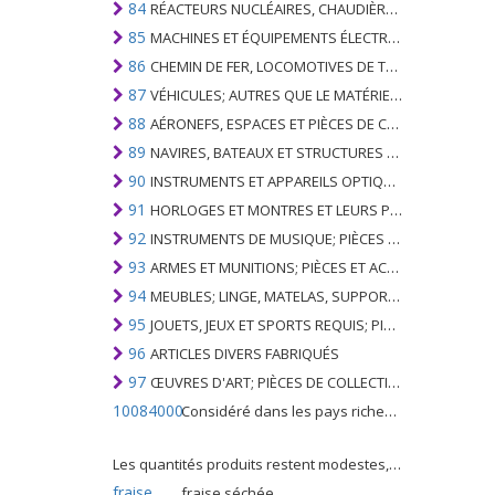
84
RÉACTEURS NUCLÉAIRES, CHAUDIÈRES, MACHINES ET APPAREILS MÉCANIQUES; PARTIES DE CELLES-CI
85
MACHINES ET ÉQUIPEMENTS ÉLECTRIQUES ET LEURS PARTIES; ENREGISTREURS ET REPRODUCTEURS SONORES; APPAREILS D'ENREGISTREMENT OU DE REPRODUCTION DES IMAGES ET DU SON EN TÉLÉVISION, PIÈCES ET ACCESSOIRES DE TELS ARTICLES
86
CHEMIN DE FER, LOCOMOTIVES DE TRAMWAY, MATÉRIEL ROULANT ET LEURS PARTIES; RACCORDS DE CHEMIN DE FER OU DE TRAMWAY ET RACCORDS ET PIÈCES DE CELLES-CI; ÉQUIPEMENT DE SIGNALISATION DE TRAFIC MÉCANIQUE (Y COMPRIS ÉLECTRO-MÉCANIQUE) DE TOUS TYPES
87
VÉHICULES; AUTRES QUE LE MATÉRIEL ROULANT DE CHEMIN DE FER OU DE TRAMWAY, ET LEURS PIÈCES ET ACCESSOIRES
88
AÉRONEFS, ESPACES ET PIÈCES DE CELUI-CI
89
NAVIRES, BATEAUX ET STRUCTURES FLOTTANTES
90
INSTRUMENTS ET APPAREILS OPTIQUES, PHOTOGRAPHIQUES, CINÉMATOGRAPHIQUES, DE MESURE, DE CONTRÔLE, DE MÉDECINE OU DE CHIRURGIE; PIÈCES ET ACCESSOIRES
91
HORLOGES ET MONTRES ET LEURS PARTIES
92
INSTRUMENTS DE MUSIQUE; PIÈCES ET ACCESSOIRES DE TELS ARTICLES
93
ARMES ET MUNITIONS; PIÈCES ET ACCESSOIRES DE CELLES-CI
94
MEUBLES; LINGE, MATELAS, SUPPORTS DE MATELAS, COUSSINS ET AMEUBLEMENT SIMILAIRE FARCI; LAMPES ET RACCORDS D'ÉCLAIRAGE, N.E.C .; SIGNES LUMINEUSES, PLAQUES DE NOMS LUMINEUSES ET SIMILAIRES; BÂTIMENTS PRÉFABRIQUÉS
95
JOUETS, JEUX ET SPORTS REQUIS; PIÈCES ET ACCESSOIRES DE CELLES-CI
96
ARTICLES DIVERS FABRIQUÉS
97
ŒUVRES D'ART; PIÈCES DE COLLECTION ET ANTIQUITÉS
10084000
Considéré dans les pays riches comme une "céréale mineure", le fonio blanc est une graminée de la famille des poaceae cultivée pour ses graines dans certaines régions d'Afrique.
Les quantités produits restent modestes, mais cette plante présente malgré tout de nombreuses qualités. Elle est utilisé dans l'alimentation humaine et entre dans la préparation de nombreuses recettes traditionnelles africaines comme le couscous, la bouillie, les boulettes, les beignets et même le pain.
fraise
fraise séchée