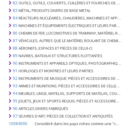
82
OUTILS, OUTILS, COUVERTS, CUILLÈRES ET FOURCHES DE MÉTAUX DE BASE; PARTIES DE CELLES-CI, EN METAL DE BASE
83
MÉTAL; PRODUITS DIVERS DE BASE METAL
84
RÉACTEURS NUCLÉAIRES, CHAUDIÈRES, MACHINES ET APPAREILS MÉCANIQUES; PARTIES DE CELLES-CI
85
MACHINES ET ÉQUIPEMENTS ÉLECTRIQUES ET LEURS PARTIES; ENREGISTREURS ET REPRODUCTEURS SONORES; APPAREILS D'ENREGISTREMENT OU DE REPRODUCTION DES IMAGES ET DU SON EN TÉLÉVISION, PIÈCES ET ACCESSOIRES DE TELS ARTICLES
86
CHEMIN DE FER, LOCOMOTIVES DE TRAMWAY, MATÉRIEL ROULANT ET LEURS PARTIES; RACCORDS DE CHEMIN DE FER OU DE TRAMWAY ET RACCORDS ET PIÈCES DE CELLES-CI; ÉQUIPEMENT DE SIGNALISATION DE TRAFIC MÉCANIQUE (Y COMPRIS ÉLECTRO-MÉCANIQUE) DE TOUS TYPES
87
VÉHICULES; AUTRES QUE LE MATÉRIEL ROULANT DE CHEMIN DE FER OU DE TRAMWAY, ET LEURS PIÈCES ET ACCESSOIRES
88
AÉRONEFS, ESPACES ET PIÈCES DE CELUI-CI
89
NAVIRES, BATEAUX ET STRUCTURES FLOTTANTES
90
INSTRUMENTS ET APPAREILS OPTIQUES, PHOTOGRAPHIQUES, CINÉMATOGRAPHIQUES, DE MESURE, DE CONTRÔLE, DE MÉDECINE OU DE CHIRURGIE; PIÈCES ET ACCESSOIRES
91
HORLOGES ET MONTRES ET LEURS PARTIES
92
INSTRUMENTS DE MUSIQUE; PIÈCES ET ACCESSOIRES DE TELS ARTICLES
93
ARMES ET MUNITIONS; PIÈCES ET ACCESSOIRES DE CELLES-CI
94
MEUBLES; LINGE, MATELAS, SUPPORTS DE MATELAS, COUSSINS ET AMEUBLEMENT SIMILAIRE FARCI; LAMPES ET RACCORDS D'ÉCLAIRAGE, N.E.C .; SIGNES LUMINEUSES, PLAQUES DE NOMS LUMINEUSES ET SIMILAIRES; BÂTIMENTS PRÉFABRIQUÉS
95
JOUETS, JEUX ET SPORTS REQUIS; PIÈCES ET ACCESSOIRES DE CELLES-CI
96
ARTICLES DIVERS FABRIQUÉS
97
ŒUVRES D'ART; PIÈCES DE COLLECTION ET ANTIQUITÉS
10084000
Considéré dans les pays riches comme une "céréale mineure", le fonio blanc est une graminée de la famille des poaceae cultivée pour ses graines dans certaines régions d'Afrique.