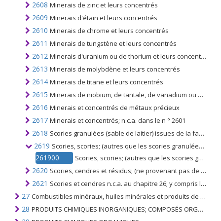
2608
Minerais de zinc et leurs concentrés
2609
Minerais d'étain et leurs concentrés
2610
Minerais de chrome et leurs concentrés
2611
Minerais de tungstène et leurs concentrés
2612
Minerais d'uranium ou de thorium et leurs concentrés
2613
Minerais de molybdène et leurs concentrés
2614
Minerais de titane et leurs concentrés
2615
Minerais de niobium, de tantale, de vanadium ou de zirconium et leurs concentrés
2616
Minerais et concentrés de métaux précieux
2617
Minerais et concentrés; n.c.a. dans le n ° 2601
2618
Scories granulées (sable de laitier) issues de la fabrication du fer ou de l'acier
2619
Scories, scories; (autres que les scories granulées), les entartrages et autres déchets de la fabrication du fer ou de l'acier
261900
Scories, scories; (autres que les scories granulées), les entartrages et autres déchets de la fabrication du fer ou de l'acier
2620
Scories, cendres et résidus; (ne provenant pas de la fabrication du fer ou de l'acier) contenant des métaux, de l'arsenic ou leurs composés
2621
Scories et cendres n.c.a. au chapitre 26; y compris les cendres d'algues (varech) et les cendres et résidus provenant de l'incinération des déchets municipaux
27
Combustibles minéraux, huiles minérales et produits de leur distillation; SUBSTANCES BITUMINEUSES; CIRES MINÉRALES
28
PRODUITS CHIMIQUES INORGANIQUES; COMPOSÉS ORGANIQUES ET INORGANIQUES DE MÉTAUX PRÉCIEUX; DE MÉTAUX DES TERRES RARES, D'ÉLÉMENTS RADIOACTIFS ET D'ISOTOPES