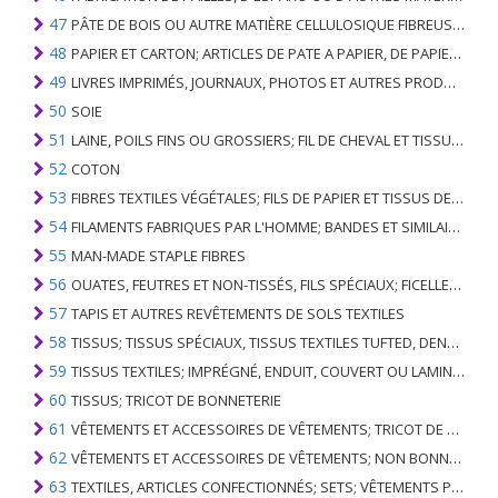
47
PÂTE DE BOIS OU AUTRE MATIÈRE CELLULOSIQUE FIBREUSE; PAPIER OU CARTON RÉCUPÉRÉ (DÉCHETS ET DÉCHETS)
48
PAPIER ET CARTON; ARTICLES DE PATE A PAPIER, DE PAPIER OU DE CARTON
49
LIVRES IMPRIMÉS, JOURNAUX, PHOTOS ET AUTRES PRODUITS DE L'INDUSTRIE DE L'IMPRIMERIE; MANUSCRITS, TYPESCRIPTS ET PLANS
50
SOIE
51
LAINE, POILS FINS OU GROSSIERS; FIL DE CHEVAL ET TISSU TISSÉ
52
COTON
53
FIBRES TEXTILES VÉGÉTALES; FILS DE PAPIER ET TISSUS DE FILS DE PAPIER
54
FILAMENTS FABRIQUES PAR L'HOMME; BANDES ET SIMILAIRES DE MATIERES TEXTILES SYNTHETIQUES
55
MAN-MADE STAPLE FIBRES
56
OUATES, FEUTRES ET NON-TISSÉS, FILS SPÉCIAUX; FICELLES, CORDES, CORDES, CÂBLES ET ARTICLES ASSOCIÉS
57
TAPIS ET AUTRES REVÊTEMENTS DE SOLS TEXTILES
58
TISSUS; TISSUS SPÉCIAUX, TISSUS TEXTILES TUFTED, DENTELLE, TAPISSERIES, GARNITURES, BRODERIES
59
TISSUS TEXTILES; IMPRÉGNÉ, ENDUIT, COUVERT OU LAMINÉ; ARTICLES TEXTILES D'UN TYPE ADAPTÉ À L'USAGE INDUSTRIEL
60
TISSUS; TRICOT DE BONNETERIE
61
VÊTEMENTS ET ACCESSOIRES DE VÊTEMENTS; TRICOT DE BONNETERIE
62
VÊTEMENTS ET ACCESSOIRES DE VÊTEMENTS; NON BONNETERIE
63
TEXTILES, ARTICLES CONFECTIONNÉS; SETS; VÊTEMENTS PORTÉS ET ARTICLES TEXTILES USÉS; RAGS