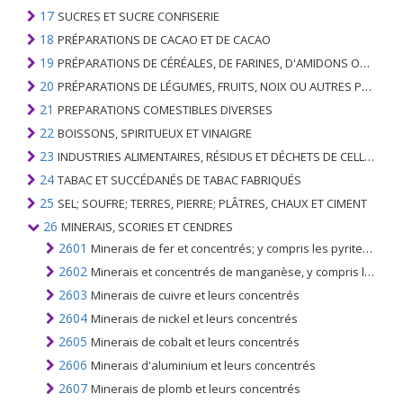
17
SUCRES ET SUCRE CONFISERIE
18
PRÉPARATIONS DE CACAO ET DE CACAO
19
PRÉPARATIONS DE CÉRÉALES, DE FARINES, D'AMIDONS OU DE LAIT; PRODUITS DE PATISSERIE
20
PRÉPARATIONS DE LÉGUMES, FRUITS, NOIX OU AUTRES PARTIES DE PLANTES
21
PREPARATIONS COMESTIBLES DIVERSES
22
BOISSONS, SPIRITUEUX ET VINAIGRE
23
INDUSTRIES ALIMENTAIRES, RÉSIDUS ET DÉCHETS DE CELLES-CI; FOURRAGE ANIMAL PRÉPARÉ
24
TABAC ET SUCCÉDANÉS DE TABAC FABRIQUÉS
25
SEL; SOUFRE; TERRES, PIERRE; PLÂTRES, CHAUX ET CIMENT
26
MINERAIS, SCORIES ET CENDRES
2601
Minerais de fer et concentrés; y compris les pyrites de fer grillées
2602
Minerais et concentrés de manganèse, y compris les minerais de manganèse ferrugineux et leurs concentrés d'une teneur en manganèse de 20% ou plus, calculés sur le poids sec
2603
Minerais de cuivre et leurs concentrés
2604
Minerais de nickel et leurs concentrés
2605
Minerais de cobalt et leurs concentrés
2606
Minerais d'aluminium et leurs concentrés
2607
Minerais de plomb et leurs concentrés