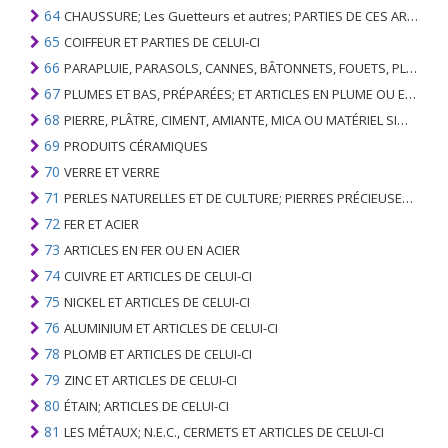
64
CHAUSSURE; Les Guetteurs et autres; PARTIES DE CES ARTICLES
65
COIFFEUR ET PARTIES DE CELUI-CI
66
PARAPLUIE, PARASOLS, CANNES, BÂTONNETS, FOUETS, PLANTES DE CONDUITE; ET LEURS PARTIES
67
PLUMES ET BAS, PRÉPARÉES; ET ARTICLES EN PLUME OU EN BAS; FLEURS ARTIFICIELLES; ARTICLES DE CHEVEUX HUMAINS
68
PIERRE, PLÂTRE, CIMENT, AMIANTE, MICA OU MATÉRIEL SIMILAIRE; ARTICLES DE CELUI-CI
69
PRODUITS CÉRAMIQUES
70
VERRE ET VERRE
71
PERLES NATURELLES ET DE CULTURE; PIERRES PRÉCIEUSES, SEMI-PRÉCIEUSES; MÉTAUX PRÉCIEUX, PLAQUÉS OU DOUBLÉS DE MÉTAUX PRÉCIEUX ET OUVRAGES EN CES MATIÈRES; IMITATION BIJOUTERIE; PIÈCE DE MONNAIE
72
FER ET ACIER
73
ARTICLES EN FER OU EN ACIER
74
CUIVRE ET ARTICLES DE CELUI-CI
75
NICKEL ET ARTICLES DE CELUI-CI
76
ALUMINIUM ET ARTICLES DE CELUI-CI
78
PLOMB ET ARTICLES DE CELUI-CI
79
ZINC ET ARTICLES DE CELUI-CI
80
ÉTAIN; ARTICLES DE CELUI-CI
81
LES MÉTAUX; N.E.C., CERMETS ET ARTICLES DE CELUI-CI