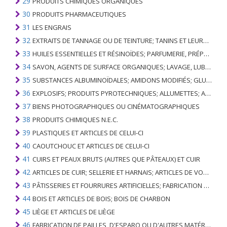
29
PRODUITS CHIMIQUES ORGANIQUES
30
PRODUITS PHARMACEUTIQUES
31
LES ENGRAIS
32
EXTRAITS DE TANNAGE OU DE TEINTURE; TANINS ET LEURS DERIVES; COLORANTS, PIGMENTS ET AUTRES MATIERES COLORANTES; PEINTURES, VERNIS; MASTIC, AUTRES MASTIQUES; ENCRES
33
HUILES ESSENTIELLES ET RÉSINOÏDES; PARFUMERIE, PRÉPARATIONS COSMÉTIQUES OU DE TOILETTE
34
SAVON, AGENTS DE SURFACE ORGANIQUES; LAVAGE, LUBRIFICATION, POLISSAGE OU PRÉPARATION À L'ÉPURATION; CIRES ARTIFICIELLES OU PRÉPARÉES, BOUGIES ET ARTICLES SIMILAIRES, PÂTES À MODÉLISER, CIRES DENTAIRES ET PRÉPARATIONS DENTAIRES À BASE DE PLÂTRE
35
SUBSTANCES ALBUMINOÏDALES; AMIDONS MODIFIÉS; GLUES; ENZYMES
36
EXPLOSIFS; PRODUITS PYROTECHNIQUES; ALLUMETTES; ALLIAGES PYROPHORIQUES; CERTAINES PRÉPARATIONS COMBUSTIBLES
37
BIENS PHOTOGRAPHIQUES OU CINÉMATOGRAPHIQUES
38
PRODUITS CHIMIQUES N.E.C.
39
PLASTIQUES ET ARTICLES DE CELUI-CI
40
CAOUTCHOUC ET ARTICLES DE CELUI-CI
41
CUIRS ET PEAUX BRUTS (AUTRES QUE PÂTEAUX) ET CUIR
42
ARTICLES DE CUIR; SELLERIE ET ​​HARNAIS; ARTICLES DE VOYAGE, SACS À MAIN ET RÉCIPIENTS ANALOGUES; ARTICLES DE GUT ANIMAL (AUTRE QUE GUT DE SOIE-VERT)
43
PÂTISSERIES ET FOURRURES ARTIFICIELLES; FABRICATION DE CELLES-CI
44
BOIS ET ARTICLES DE BOIS; BOIS DE CHARBON
45
LIÈGE ET ARTICLES DE LIÈGE
46
FABRICATION DE PAILLES, D'ESPARO OU D'AUTRES MATÉRIAUX DE COULÉE; BASKETWARE ET WICKERWORK