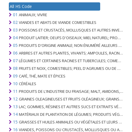
All HS Code
01
ANIMAUX; VIVRE
02
VIANDES ET ABATS DE VIANDE COMESTIBLES
03
POISSONS ET CRUSTACÉS, MOLLUSQUES ET AUTRES INVERTÉBRÉS AQUATIQUES
04
PRODUIT LAITIER; OEUFS D'OISEAUX; MIEL NATUREL; PRODUITS COMESTIBLES D'ORIGINE ANIMALE, NON ÉNUMÉRÉS AILLEURS OU INCLUS
05
PRODUITS D'ORIGINE ANIMALE; NON ÉNUMÉRÉ AILLEURS OU INCLUS
06
ARBRES ET AUTRES PLANTES, VIVANTS; AMPOULES, RACINES ET ANALOGUES; FLEURS COUPEES ET FEUILLAGE ORNEMENTAL
07
LÉGUMES ET CERTAINES RACINES ET TUBERCULES; COMESTIBLE
08
FRUITS ET NOIX, COMESTIBLES; PEEL D'AGRUMES OU DE MELONS
09
CAFÉ, THÉ, MATE ET ÉPICES
10
CÉRÉALES
11
PRODUITS DE L'INDUSTRIE DU FRAISAGE; MALT, AMIDONS, INULINE, GLUTEN DE BLÉ
12
GRAINES OLEAGINEUSES ET FRUITS OLÉAGINEUX; GRAINS DIVERS, GRAINES ET FRUITS, PLANTES INDUSTRIELLES OU MÉDICINALES; PAILLE ET FOURRAGE
13
LAC; GOMMES, RÉSINES ET AUTRES SUCS ET EXTRAITS VÉGÉTAUX
14
MATÉRIAUX DE PLANTATION DE LÉGUMES; PRODUITS VÉGÉTAUX NON DÉNOMMÉS NI COMPRIS AILLEURS
15
GRAISSES ET HUILES ANIMALES OU VÉGÉTALES ET LEURS PRODUITS DE CLIVAGE; GRAISSES ANIMALES PRÉPARÉES; CIRES ANIMALES OU VÉGÉTALES
16
VIANDES, POISSONS OU CRUSTACÉS, MOLLUSQUES OU AUTRES INVERTÉBRÉS AQUATIQUES; PRÉPARATIONS DE CELLES-CI