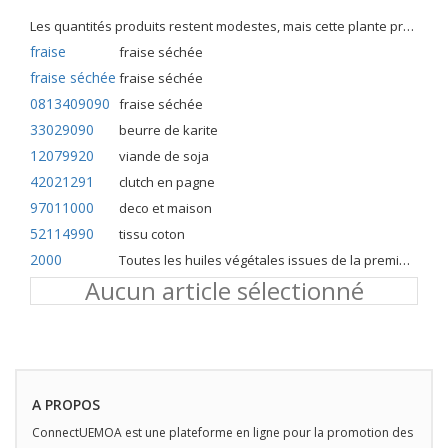
Les quantités produits restent modestes, mais cette plante présente malgré tout de nombreuses qualités. Elle est utilisé dans l'alimentation humaine et entre dans la préparation de nombreuses recettes traditionnelles africaines comme le couscous, la bouillie, les boulettes, les beignets et même le pain.
fraise
fraise séchée
fraise séchée
fraise séchée
0813409090
fraise séchée
33029090
beurre de karite
12079920
viande de soja
42021291
clutch en pagne
97011000
deco et maison
52114990
tissu coton
2000
Toutes les huiles végétales issues de la première pression à froid
Aucun article sélectionné
A PROPOS
ConnectUEMOA est une plateforme en ligne pour la promotion des